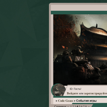
ID: Гость!
Войдите
зарегистрируйте
или
Code Geass
»
»
События игры
«
1
2
3
5
6
7
8
»
Страница:
4