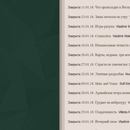
11.01.18. Что происходит в Вегас
Закрыта
23.01.18. Запах металла по утру
Закрыта
31.01.18. Игры разума
Закрыта
Vladimir 
10.01.18. Connection
Закрыта
Vladimir Ma
16.01.18. Невыносимая четкость
Закрыта
26.01.18. Карты, ведьмы, три мо
Закрыта
27.01.18. Страсти по химчистке
Закрыта
22.01.18. Элитные раздолбаи
Закрыта
Nun
09.01.18. Mars and Venus
Закрыта
Solf Ki
20.01.18. Аравийские ветра мен
Закрыта
10.01.18. Грудью на амбразуру
Закрыта
V
25.01.18. Озадаченность
Закрыта
Villetta 
10.01.18. Вечерний звон
Закрыта
Vladimi