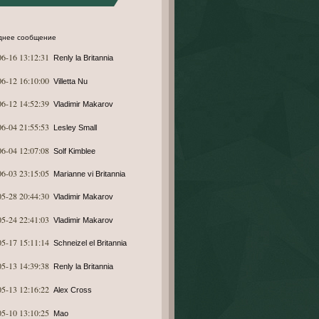
днее сообщение
06-16 13:12:31
Renly la Britannia
06-12 16:10:00
Villetta Nu
06-12 14:52:39
Vladimir Makarov
06-04 21:55:53
Lesley Small
06-04 12:07:08
Solf Kimblee
06-03 23:15:05
Marianne vi Britannia
05-28 20:44:30
Vladimir Makarov
05-24 22:41:03
Vladimir Makarov
05-17 15:11:14
Schneizel el Britannia
05-13 14:39:38
Renly la Britannia
05-13 12:16:22
Alex Cross
05-10 13:10:25
Мао