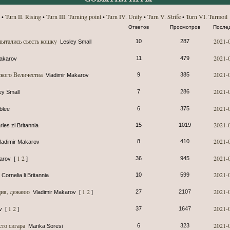
Turn II. Rising
Turn III. Turning point
Turn IV. Unity
Turn V. Strife
Turn VI. Turmoil
•
•
•
•
•
Ответов
Просмотров
После
пытались съесть кошку
2021-
10
287
Lesley Small
2021-
11
479
Makarov
ского Величества
2021-
9
385
Vladimir Makarov
2021-
7
286
ey Small
2021-
6
375
blee
2021-
15
1019
les zi Britannia
2021-
8
410
ladimir Makarov
1
2
2021-
36
945
karov
[
]
2021-
10
599
Cornelia li Britannia
ция, дежавю
1
2
2021-
27
2107
Vladimir Makarov
[
]
1
2
2021-
37
1647
v
[
]
сто сигара
2021-
6
323
Marika Soresi