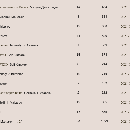
е, остается в Вегасе
2021-
14
434
Урсула Димитриди
2021-
8
368
Vladimir Makarov
2021-
12
680
Makarov
2021-
11
590
karov
 бытия
2021-
7
589
Nunnaly vi Britannia
неты
2021-
15
374
Solf Kimblee
: PTZD
2021-
8
244
Solf Kimblee
2021-
19
719
naly vi Britannia
2021-
7
452
mblee
яют направление
2021-
2
182
Cornelia li Britannia
2021-
12
355
ladimir Makarov
2021-
17
575
Nu
1
2
2021-
34
1393
r Makarov
[
]