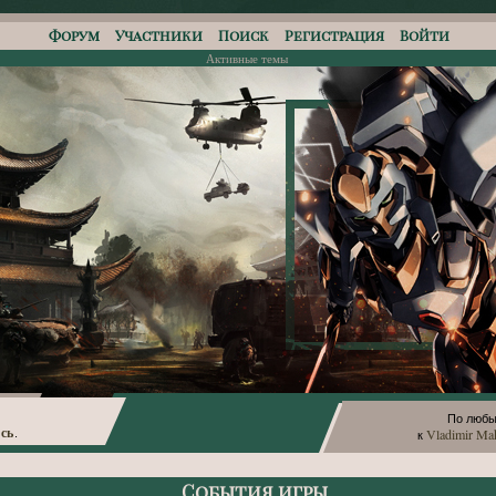
Форум
Участники
Поиск
Регистрация
Войти
Активные темы
По любы
сь
Vladimir Ma
.
к
События игры