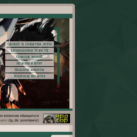
Сюжет и события игры
Хронология Turn VII
Список ролей
Нужны в игру
Шаблон анкеты
Вопросы по игре
м вопросам обращаться
karov
(tg, dis: punshpwnz)