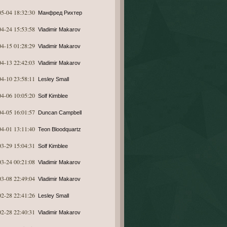
05-04 18:32:30
Манфред Рихтер
04-24 15:53:58
Vladimir Makarov
04-15 01:28:29
Vladimir Makarov
04-13 22:42:03
Vladimir Makarov
04-10 23:58:11
Lesley Small
04-06 10:05:20
Solf Kimblee
04-05 16:01:57
Duncan Campbell
04-01 13:11:40
Teon Bloodquartz
03-29 15:04:31
Solf Kimblee
03-24 00:21:08
Vladimir Makarov
03-08 22:49:04
Vladimir Makarov
02-28 22:41:26
Lesley Small
02-28 22:40:31
Vladimir Makarov