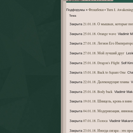
Флэшбеки
Turn I. Awakening
Подфорумы
»
•
Тема
21.01.18. О мышках, которые по
Закрыта
25.01.18. Orange wave
Закрыта
Vladimir 
27.01.18. Легион Его Император
Закрыта
27.01.18. Мой лучший друг
Закрыта
Lesl
25.01.18. Dragon's Flight
Закрыта
Solf Kim
15.01.18. Back to Square One
Закрыта
Char
22.01.18. Далекоидущие планы
Закрыта
V
25.01.18. Body back
Закрыта
Vladimir Ma
19.01.18. Шницель, кровь и вино
Закрыта
04.01.18. Модернизация, иннова
Закрыта
07.01.18. Голоса
Закрыта
Vladimir Makaro
23.01.18. Иногда сигара - это про
Закрыта