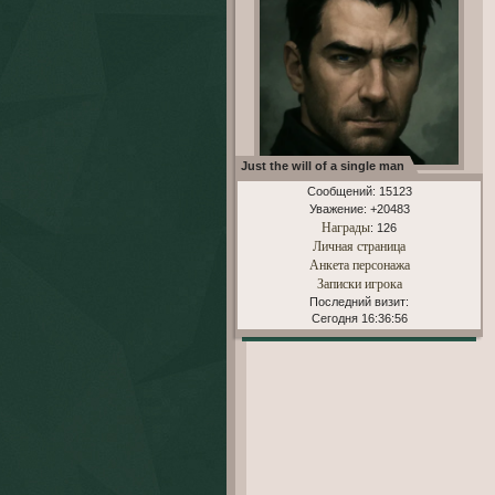
Just the will of a single man
Сообщений:
15123
Уважение:
+20483
Награды
: 126
Личная страница
Анкета персонажа
Записки игрока
Последний визит:
Сегодня 16:36:56