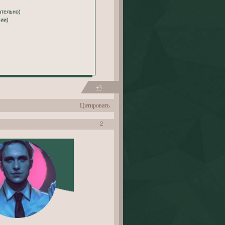
ательно)
ии)
+3
Цитировать
2