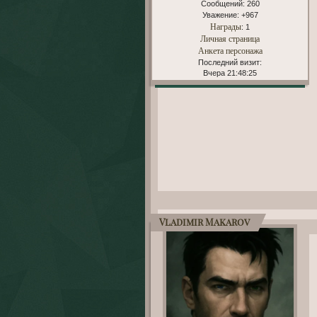
Сообщений:
260
Уважение:
+967
Награды
: 1
Личная страница
Анкета персонажа
Последний визит:
Вчера 21:48:25
Vladimir Makarov