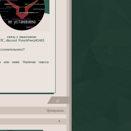
ЛС
, discord: PunshPwnz#1463
ессознательного?
ы или ниже. Наличие гиасса
+4
Цитировать
4