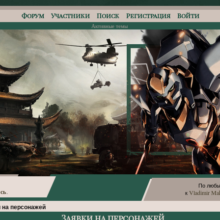
Форум
Участники
Поиск
Регистрация
Войти
Активные темы
По любы
сь
Vladimir Ma
.
к
 на персонажей
Заявки на персонажей