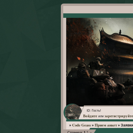
ID: Гость!
Войдите
зарегистрируйте
или
Code Geass
Прием анкет
»
»
»
Заявки
2
»
Страница:
1