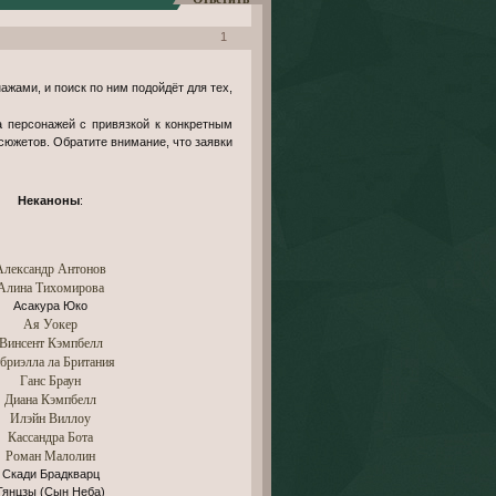
1
жами, и поиск по ним подойдёт для тех,
а персонажей с привязкой к конкретным
сюжетов. Обратите внимание, что заявки
Неканоны
:
Александр Антонов
Алина Тихомирова
Асакура Юко
Ая Уокер
Винсент Кэмпбелл
бриэлла ла Британия
Ганс Браун
Диана Кэмпбелл
Илэйн Виллоу
Кассандра Бота
Роман Малолин
Скади Брадкварц
Тянцзы (Сын Неба)