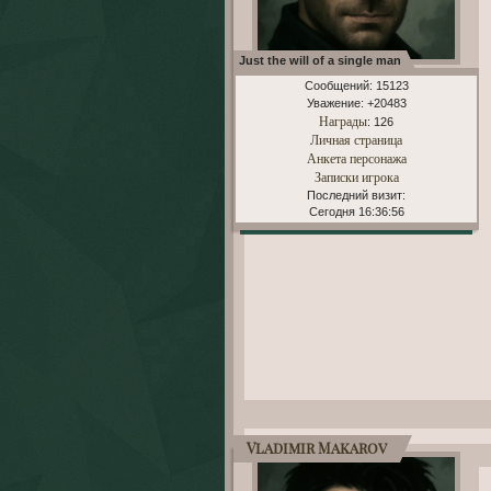
Just the will of a single man
Сообщений:
15123
Уважение:
+20483
Награды
: 126
Личная страница
Анкета персонажа
Записки игрока
Последний визит:
Сегодня 16:36:56
Vladimir Makarov