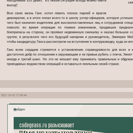
находчивый. Его девиз: "Из любой ситуации всегда можно найти
выход".
Всю свою жизнь Ганс хотел ловить плохих парней и врагов
демократии, а в итоге попал всего-то в школу унтер-офицеров, которую успешно
чего был назначен водителем для высокопоставленных лиц и сотрудников спец
повезло: во время операции по поимке изменников, продавших предназ
боеприпасы на сторону, он проявил недюжинную смекалку и оказал большое с
группе, в результате чего его будущий напарник и руководитель, Эммерих Мей
чтобы кандидатуру Ганса рассмотрели на вступление в контрразведку, куда он вп
Ганс всем сердцем стремится к установлению справедливости для всех и к
достаточно добр по отношению к окружающим и не привык рубить с плеча. Умеет
иногда и третий шанс. Но это не мешает ему принимать правильные и обдум
проводимых ведомством операций и оставаться лояльным своей стране.
2021-10-03 17:08:46
Найден