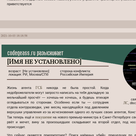
приветствуется
2021-10-03 18:18:58
[Имя не установлено]
[Не установлено]
РИ, Москва/СПб
Российская Империя
ГСБ
Жизнь агента
никогда не была простой. Когда
недоброжелатели могут запросто написать на тебя докладную за
мельчайший просчёт — хочешь-не хочешь, а будешь втихаря
ЛС
оглядываться по сторонам. Особенно если ты — сотрудник
, di
отдела контрразведки, уже месяц находящейся под давлением
верхушки управления из-за исчезновения одного из лучших своих агентов, Конс
покушение
Так теперь ещё и
на нового премьер-министра в Санкт-Петербурге св
рвёт и мечет, вину за произошедшее складывают на второй отдел, под нос
происходит.
Что сейчас окажется приоритетнее? Поиск наёмных убийц, пришедших по 