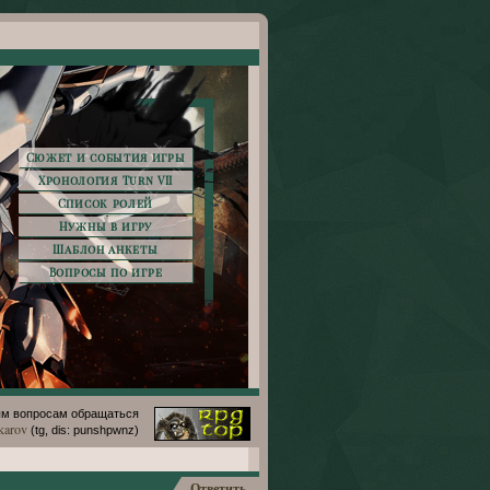
Сюжет и события игры
Хронология Turn VII
Список ролей
Нужны в игру
Шаблон анкеты
Вопросы по игре
м вопросам обращаться
karov
(tg, dis: punshpwnz)
Ответить