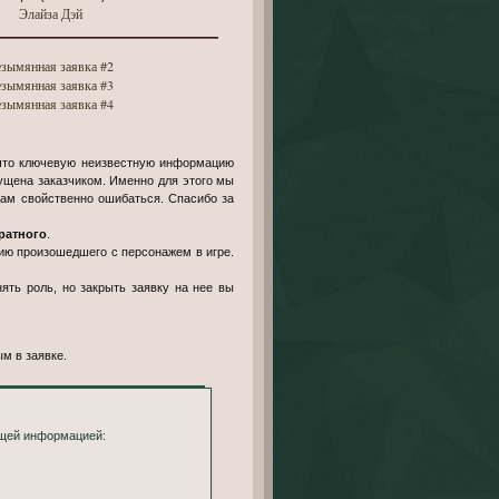
Элайза Дэй
езымянная заявка #2
езымянная заявка #3
езымянная заявка #4
, что ключевую неизвестную информацию
ущена заказчиком. Именно для этого мы
нам свойственно ошибаться. Спасибо за
ратного
.
нию произошедшего с персонажем в игре.
ять роль, но закрыть заявку на нее вы
м в заявке.
ющей информацией: