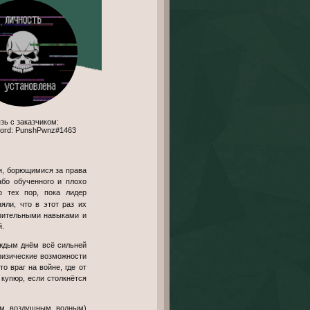
scord: PunshPwnz#1463
и, борющимися за права
або обученного и плохо
о тех пор, пока лидер
яли, что в этот раз их
разительными навыками и
.
аждым днём всё сильней
 физические возможности
о враг на войне, где от
купюр, если столкнётся
ым, воздушным, водным)