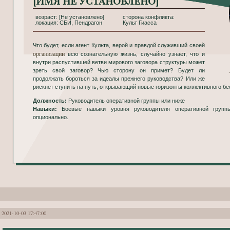
[Имя не установлено]
[Не установлено]
СБИ, Пендрагон
Культ Гиасса
Что будет, если агент Культа, верой и правдой служивший своей
организации
всю сознательную жизнь, случайно узнает, что и
внутри распустившей ветви мирового заговора структуры может
зреть свой заговор? Чью сторону он примет? Будет ли
продолжать бороться за идеалы прежнего руководства? Или же
рискнёт ступить на путь, открывающий новые горизонты коллективного б
Должность:
Руководитель оперативной группы или ниже
Навыки:
Боевые навыки уровня руководителя оперативной групп
опционально.
2021-10-03 17:47:00