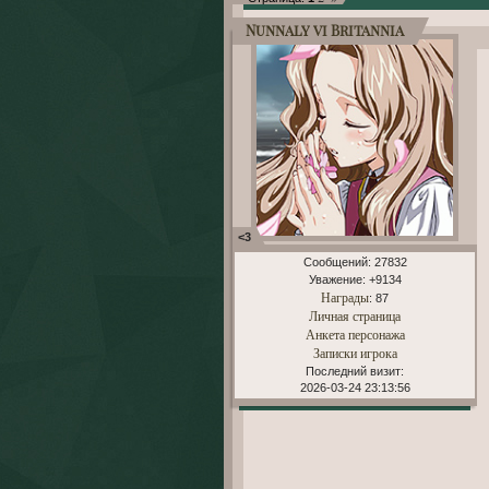
Nunnaly vi Britannia
<3
Сообщений:
27832
Уважение:
+9134
Награды
: 87
Личная страница
Анкета персонажа
Записки игрока
Последний визит:
2026-03-24 23:13:56