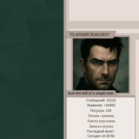
Vladimir Makarov
Just the will of a single man
Сообщений:
15123
Уважение:
+20483
Награды
: 126
Личная страница
Анкета персонажа
Записки игрока
Последний визит:
Сегодня 16:36:56