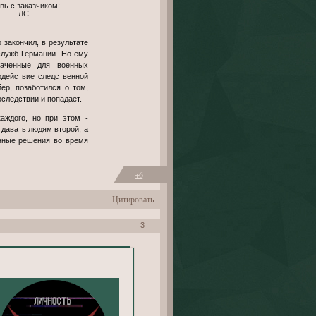
ЛС
 закончил, в результате
служб Германии. Но ему
наченные для военных
одействие следственной
ер, позаботился о том,
оследствии и попадает.
аждого, но при этом -
 давать людям второй, а
анные решения во время
+6
Цитировать
3