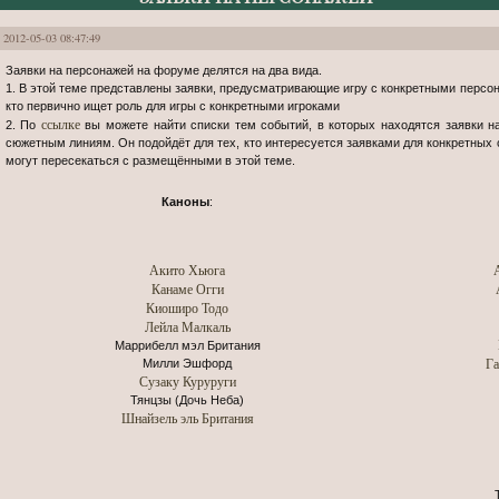
2012-05-03 08:47:49
Заявки на персонажей на форуме делятся на два вида.
1. В этой теме представлены заявки, предусматривающие игру с конкретными персона
кто первично ищет роль для игры с конкретными игроками
ссылке
2. По
вы можете найти списки тем событий, в которых находятся заявки н
сюжетным линиям. Он подойдёт для тех, кто интересуется заявками для конкретных 
могут пересекаться с размещёнными в этой теме.
Каноны
:
Акито Хьюга
Канаме Огги
Киоширо Тодо
Лейла Малкаль
Маррибелл мэл Британия
Га
Милли Эшфорд
Сузаку Куруруги
Тянцзы (Дочь Неба)
Шнайзель эль Британия