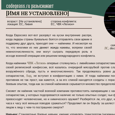
[Имя не установлено]
[Не установлено]
ЕС, Ливия
ЕС, ЧВК «Легион»
Когда Евросоюз вот-вот разорвут на куски внутренние распри,
когда лидеры страны буквально боятся отправлять свои армии в
поддержку друг друга, приходят они — наёмники. И несмотря на
ЛС
то, что многими из них движет жажда наживы, вопреки своей
, di
немногочисленности, они могут сыграть передовую роль в
исходе военной операции или решении международного конфликта.
ЧВК «Легион»
Когда наёмники
впервые столкнулись с ливийскими сепаратистам
своей религиозной конфессии, всё казалось очередной мясорубкой против сл
вооружённого сброда, пусть и многочисленного. Так продолжалось ровно д
Аид
сепаратистов,
, не вступил в конфронтацию с ними. И тогда наёмники пон
противник не так прост, как кажется, а за его спиной находятся солдаты с по
боевым опытом, тогда как за спиной наёмников скрывается множество предателей
Сможет ли наёмник частной военной компании противостоять напирающим с к
сепаратистам, у которых подозревается наличие не только опытных солдат, чьи
превосходят человеческие, но и химического оружия? Разберётся ли, кто друг, кт
часа к часу всё меньше поводов сражаться? Продолжит ли он борьбу за шелест 
лицом к лицу с чем-то пострашнее смерти?
Навыки:
Стандартные боевые навыки, умение управлять транспортом (наземн