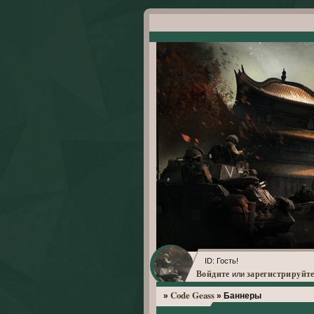
ID: Гость!
Войдите
зарегистрируйте
или
Code Geass
»
»
Баннеры