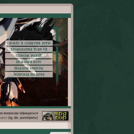
Сюжет и события игры
Хронология Turn VII
Список ролей
Нужны в игру
Шаблон анкеты
Вопросы по игре
м вопросам обращаться
karov
(tg, dis: punshpwnz)