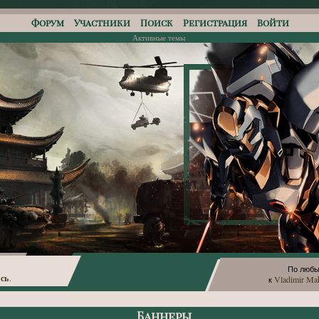
Форум
Участники
Поиск
Регистрация
Войти
Активные темы
По любы
сь
Vladimir Ma
.
к
Баннеры