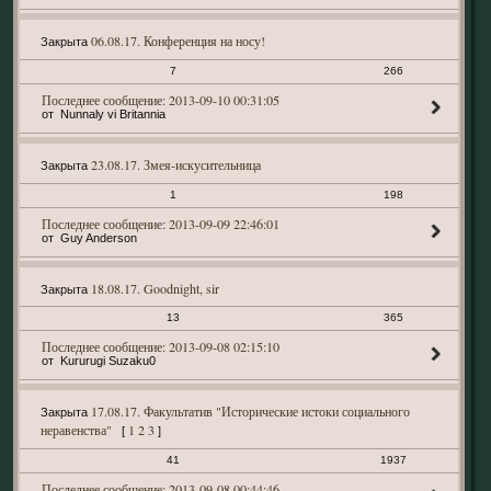
06.08.17. Конференция на носу!
Закрыта
7
266
2013-09-10 00:31:05
Nunnaly vi Britannia
23.08.17. Змея-искусительница
Закрыта
1
198
2013-09-09 22:46:01
Guy Anderson
18.08.17. Goodnight, sir
Закрыта
13
365
2013-09-08 02:15:10
Kururugi Suzaku0
17.08.17. Факультатив "Исторические истоки социального
Закрыта
неравенства"
1
2
3
[
]
41
1937
2013-09-08 00:44:46