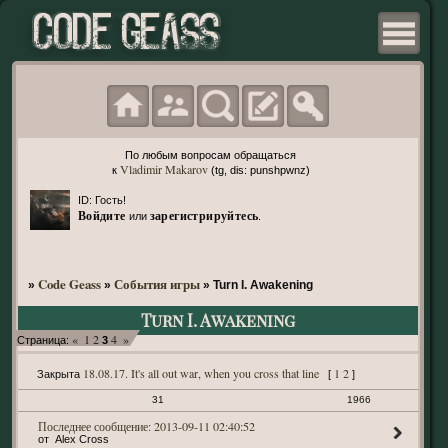
По любым вопросам обращаться
Vladimir Makarov
к
(tg, dis: punshpwnz)
ID: Гость!
Войдите
зарегистрируйтесь
или
.
Code Geass
События игры
»
»
»
Turn I. Awakening
Turn I. Awakening
«
1
2
4
»
Страница:
3
18.08.17. It's all out war, when you cross that line
1
2
Закрыта
[
]
31
1966
2013-09-11 02:40:52
Alex Cross