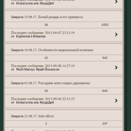
Исматулла аль Муад’Диб
15.08.17. Белый рыцарь и его принцесса
Закрыта
16
1052
2013-09-07 23:21:19
Euphemia li Britannia
10.08.17. Особенности национальной политики
Закрыта
12
542
2013-09-06 14:27:19
Якоб Магнус Фрай-Йохансон
01.08.17. Рассадник анти-социал-дарвинизма
Закрыта
10
645
2013-09-04 22:31:23
Исматулла аль Муад’Диб
21.08.17. Side effects
Закрыта
1
237