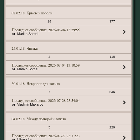
02.02.18. Крысы и короли
19
377
2026-08-04 13:29:55
Marika Soresi
25.01.18. Чистка
2
115
2026-08-04 13:10:59
Marika Soresi
30.01.18. Некролог для живых
7
346
2026-07-28 23:54:04
Vladimir Makarov
04.02.18. Между правдой и ложью
5
220
2026-07-27 23:31:23
Villetta Nu