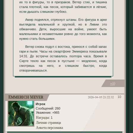
их то в фигуры, то в призраков. Ветер стих, и тишина
стала плотной, как песок, который забивается в лёгкие,
если дышать слишком глубоко.
Амир поднялся, отряхнул штаны. Его фигура в арке
выглядела маленькой и хрупкой, но в Ливии это
обманчиво. Дети, выросшие на войне, умеют быть
маленькими и незаметными ровно до того момента, как
нужно стать большими.
Ветер снова подул с востока, принося с собой запах
гари и пыли. Часы на смартфоне Эммериха показывали
14:31. До встречи оставалось полтора часа. Время в
Сирте текло как песок в пустыне — медленно, когда
смотришь на него, и слишком быстро, когда
отворачиваешься.
+10
Emmerich Meyer
2026-04-05 21:22:32
10
Игрок
Сообщений:
260
Уважение:
+965
Награды
: 1
Личная страница
Анкета персонажа