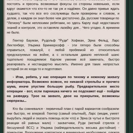
постоять и пресечь возможные фокусы со стороны новеньких, если
вдруг окажется что кто-то не так уж и надёжен. Он давно привык ждать
худшего, так что все его сослуживцы были проверены и словом, и
делом, о каждом он знал более чем достаточно. Да, русские товарищи по
"Легиону" были неплохими ребятами, но здесь Карлу ещё недоставало
знаний и контроля, это оставляло лазейку для... Чего угодно. А времени
не было.
Гюнтер Бауман, Рудольф "Руди" Хофман, Эрна Фельд, Ларс
Лихтенберг, Ульрика Бринкерхофф - эти пятеро были способны
справиться, пожалуй, с любой проблемой из относительно
предсказуемых на войне, а с остальным давало неплохой шанс
тщательно поощряемое Карлом умение всё замечать, быстро
реагировать и нестандартно мыслить. Именно для таких непростых
историй он их когда-то и подготовил.
- Итак, ребята, у нас операция по тихому и нежному захвату
информатора. Возможно всякое, но никакой стрельбы и прочего
шума, иначе упустим большую рыбу. Предварительное место
операции - вот, если парнишка ничего не подскажет ещё - пойдём
на разведку. Трое на захвате, двое на прикрытии, возможны
сюрпризы...
Кто бы сомневался - первичный план с парой вариантов сообразили
они быстро, не впервой. Гюнтер (самый опытный), Ларс (медик, умеет
вырубать людей и оказать помощь если что) и Эрна (в чутье и быстроте
реакции ей равных мало) - захватчики, Руди (меткий стрелок с
бесшумной ВСС) и Ульрика (наблюдательность весьма достойная) -
прикрытие. Вооружение компактное и минимально необходимое, одежда