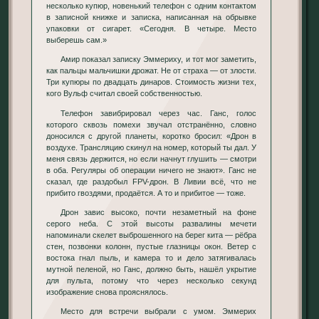
несколько купюр, новенький телефон с одним контактом
в записной книжке и записка, написанная на обрывке
упаковки от сигарет. «Сегодня. В четыре. Место
выберешь сам.»
Амир показал записку Эммериху, и тот мог заметить,
как пальцы мальчишки дрожат. Не от страха — от злости.
Три купюры по двадцать динаров. Стоимость жизни тех,
кого Вульф считал своей собственностью.
Телефон завибрировал через час. Ганс, голос
которого сквозь помехи звучал отстранённо, словно
доносился с другой планеты, коротко бросил: «Дрон в
воздухе. Трансляцию скинул на номер, который ты дал. У
меня связь держится, но если начнут глушить — смотри
в оба. Регуляры об операции ничего не знают». Ганс не
сказал, где раздобыл FPV-дрон. В Ливии всё, что не
прибито гвоздями, продаётся. А то и прибитое — тоже.
Дрон завис высоко, почти незаметный на фоне
серого неба. С этой высоты развалины мечети
напоминали скелет выброшенного на берег кита — рёбра
стен, позвонки колонн, пустые глазницы окон. Ветер с
востока гнал пыль, и камера то и дело затягивалась
мутной пеленой, но Ганс, должно быть, нашёл укрытие
для пульта, потому что через несколько секунд
изображение снова прояснялось.
Место для встречи выбрали с умом. Эммерих