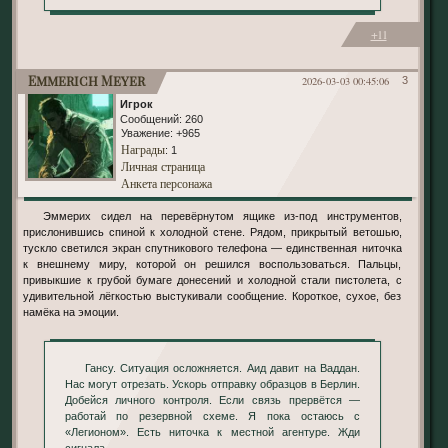
+11
Emmerich Meyer
2026-03-03 00:45:06
3
Игрок
Сообщений:
260
Уважение:
+965
Награды
: 1
Личная страница
Анкета персонажа
Эммерих сидел на перевёрнутом ящике из-под инструментов,
прислонившись спиной к холодной стене. Рядом, прикрытый ветошью,
тускло светился экран спутникового телефона — единственная ниточка
к внешнему миру, которой он решился воспользоваться. Пальцы,
привыкшие к грубой бумаге донесений и холодной стали пистолета, с
удивительной лёгкостью выстукивали сообщение. Короткое, сухое, без
намёка на эмоции.
Гансу. Ситуация осложняется. Аид давит на Ваддан.
Нас могут отрезать. Ускорь отправку образцов в Берлин.
Добейся личного контроля. Если связь прервётся —
работай по резервной схеме. Я пока остаюсь с
«Легионом». Есть ниточка к местной агентуре. Жди