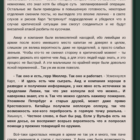
немногими, кто знал хотя бы общую суть запланированной операции.
Остальные же были приведены в повышенную готовность, некоторые
отделения сменили посты, но выглядело это вполне логично - в свете
слухов и рисков Карл "встряхнул" подразделение и убедился что в
случае критической ситуации они смогут соединиться и не будут
внезапной атакой разбиты по кусочкам.
Амир и компания были великолепной находкой, ибо ливийцам из
армии после всего имевшего место капитан не доверял в целом,
слишком уж велика вероятность даже не предателей, а просто слабых
звеньев. Чтобы кто-то не сменил сторону в критический момент - ты
должен держать его крепче чем Аид, а для этого людей надо знать, и это
процесс не быстрый. А эти мальчишки по крайней мере были довольно
ясной переменной... Так уж им всем повезло.
- Так оно и есть, герр Мюллер. Так оно и работает.
- Усмехнулся
Карл, -
И здесь есть чем сыграть. Аид и компания хороши в
разведке и получении информации, у них явно есть источники за
пределами Ливии, так что уже копнули всё что можно... И
наверняка знают, кто я. Так что можно сделать наживку пожирнее.
Упомянем Петербург и старых друзей, может даже прямо
Крестовского. Китайцы получили неплохую оплеуху, так что
возможность кое-кого перебросить в горячую точку реальна.
-
Хмыкнул, -
Честное слово, я был бы рад. Если у Вульфа есть на
меня досье, он воспримет всерьез вероятность что я попросил
помощи у прежних товарищей по оружию.
Всё-таки одноглазых немцев в армии не так уж и много, тем паче
среди наемников в союзе с русскими. У Аида уже была возможность