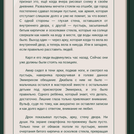
признал это, ещё когда вчера рисовал схему в своём
дневнике. Развалины мечети стояли на отшибе, где город
постепенно сдавал позиции пустыне, как армия, которая
отступает слишком долго и уже не помнит, за что воюет.
С одной стороны — глухая стена, оставшаяся от
внутреннего двора, с другой — пустырь, засыпанный
битым кирпичом и осколками стекла, которые на солнце
сверкали как намёк на воду в месте, где воды никогда не
было. Выход один — через арку, которая когда-то вела во
внутренний двор, а теперь вела в никуда. Или в западню,
если правильно расставить людей.
Карл и его люди выдвинулись час назад. Сейчас они
уже должны были стоять на позициях.
Амир сидел в тени арки, поджав ноги, и смотрел на
пустырь, наверняка прокручивая в голове данное
Эммерихом обещание. Джабала с ним не было —
мальчишка остался в мастерской вместе с остальными
детьми под присмотром Эммериха, и это было
правильно. Одного ребёнка, который знает, что делать,
достаточно. Лишние глаза только привлекают внимание.
Вульф, судя по тому, как аккуратно он оставлял записки
и как долго ждал с ответом, внимание не любил.
Дрон показывал пустырь, арку, стену двора. Ни
души. На экране смартфона по-прежнему было пусто.
Только тени от облаков ползли по пустырю, меняя
очертания битого кирпича и осколков стекла, превращая