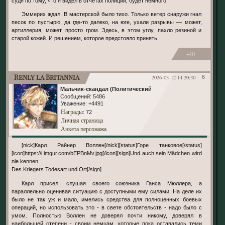
судя по тому, что я видел в отчётах полиции, будет немного.
Эммерих ждал. В мастерской было тихо. Только ветер снаружи гнал
песок по пустырю, да где-то далеко, на юге, ухали разрывы — может,
артиллерия, может, просто гром. Здесь, в этом углу, пахло резиной и
старой кожей. И решением, которое предстояло принять.
+10
Renly la Britannia
2026-03-12 14:20:30
6
Мальчик-скандал (Политический)
Сообщений:
5486
Уважение:
+4491
Награды
: 72
Личная страница
Анкета персонажа
[nick]Карл Райнер Воллен[/nick][status]Горе танковое[/status]
[icon]https://i.imgur.com/bEPBnMv.jpg[/icon][sign]Und auch sein Mädchen wird
nie kennen
Des Kriegers Todesart und Ort[/sign]
Карл присел, слушая своего союзника Ганса Мюллера, а
параллельно оценивая ситуацию с доступными ему силами. На деле их
было не так уж и мало, имелись средства для полноценных боевых
операций, но использовать это - в свете обстоятельств - надо было с
умом. Полностью Воллен не доверял почти никому, доверял в
наибольшей степени - своим немцам, которые пока оставались теми