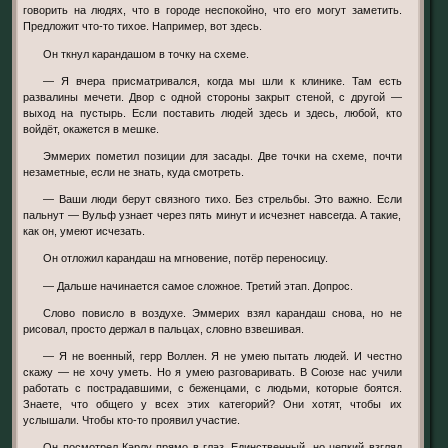
говорить на людях, что в городе неспокойно, что его могут заметить.
Предложит что-то тихое. Например, вот здесь.
Он ткнул карандашом в точку на схеме.
— Я вчера присматривался, когда мы шли к клинике. Там есть
развалины мечети. Двор с одной стороны закрыт стеной, с другой —
выход на пустырь. Если поставить людей здесь и здесь, любой, кто
войдёт, окажется в мешке.
Эммерих пометил позиции для засады. Две точки на схеме, почти
незаметные, если не знать, куда смотреть.
— Ваши люди берут связного тихо. Без стрельбы. Это важно. Если
пальнут — Вульф узнает через пять минут и исчезнет навсегда. А такие,
как он, умеют исчезать.
Он отложил карандаш на мгновение, потёр переносицу.
— Дальше начинается самое сложное. Третий этап. Допрос.
Слово повисло в воздухе. Эммерих взял карандаш снова, но не
рисовал, просто держал в пальцах, словно взвешивая.
— Я не военный, герр Воллен. Я не умею пытать людей. И честно
скажу — не хочу уметь. Но я умею разговаривать. В Союзе нас учили
работать с пострадавшими, с беженцами, с людьми, которые боятся.
Знаете, что общего у всех этих категорий? Они хотят, чтобы их
услышали. Чтобы кто-то проявил участие.
Он посмотрел Карлу прямо в глаз. Единственный, но цепкий взгляд