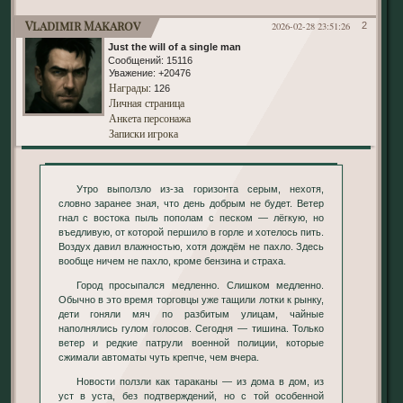
Vladimir Makarov
2026-02-28 23:51:26
2
Just the will of a single man
Сообщений:
15116
Уважение:
+20476
Награды
: 126
Личная страница
Анкета персонажа
Записки игрока
Утро выползло из-за горизонта серым, нехотя,
словно заранее зная, что день добрым не будет. Ветер
гнал с востока пыль пополам с песком — лёгкую, но
въедливую, от которой першило в горле и хотелось пить.
Воздух давил влажностью, хотя дождём не пахло. Здесь
вообще ничем не пахло, кроме бензина и страха.
Город просыпался медленно. Слишком медленно.
Обычно в это время торговцы уже тащили лотки к рынку,
дети гоняли мяч по разбитым улицам, чайные
наполнялись гулом голосов. Сегодня — тишина. Только
ветер и редкие патрули военной полиции, которые
сжимали автоматы чуть крепче, чем вчера.
Новости ползли как тараканы — из дома в дом, из
уст в уста, без подтверждений, но с той особенной