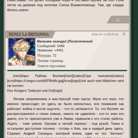
убийствами. Он допил холодный кофе и поставил кружку на пол. Рука
легла на дневник под кителем Союза Взаимопомощи. Там, где сердце
билось ровно.
+8
Renly la Britannia
2026-04-14 09:55:42
11
Мальчик-скандал (Политический)
Сообщений:
5486
Уважение:
+4491
Награды
: 72
Личная страница
Анкета персонажа
[nick]Карл Райнер Воллен[/nick][status]Горе танковое[/status]
[icon]https://i.imgur.com/bEPBnMv.jpg[/icon][sign]Und auch sein Mädchen wird
nie kennen
Des Kriegers Todesart und Ort[/sign]
Легким напряжением в мастерской тоже пахло. Мало кто знал, что
именно происходит, но здесь не было неопытных, все понимали как
работает война и могли ощутить - что-то затевается. То, что Воллен не
распространялся о своих планах, никого не удивляло - кто-то знал его
давно, кто-то присмотрелся уже в Ливии, привыкли к его стилю работы.
Ждать - тоже умели. Оружие и легкий перекус - под рукой. Танки и
остальная доступная техника - готовы к бою, как и каждый день здесь.
Сержант Андрей Синицын, матёрый вояка, один из тех "вечных"