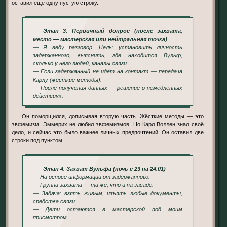
оставил ещё одну пустую строку.
Этап 3. Первичный допрос (после захвата,
место — мастерская или нейтральная точка)
— Я веду разговор. Цель: установить личность
задержанного, выяснить, где находится Вульф,
сколько у него людей, каналы связи.
— Если задержанный не идёт на контакт — передача
Карлу (жёсткие методы).
— После получения данных — решение о немедленных
действиях.
Он поморщился, дописывая вторую часть. Жёсткие методы — это
эвфемизм. Эммерих не любил эвфемизмов. Но Карл Воллен знал своё
дело, и сейчас это было важнее личных предпочтений. Он оставил две
строки под пунктом.
Этап 4. Захват Вульфа (ночь с 23 на 24.01)
— На основе информации от задержанного.
— Группа захвата — та же, что и на засаде.
— Задача: взять живым, изъять любые документы,
средства связи.
— Дети остаются в мастерской под моим
присмотром.