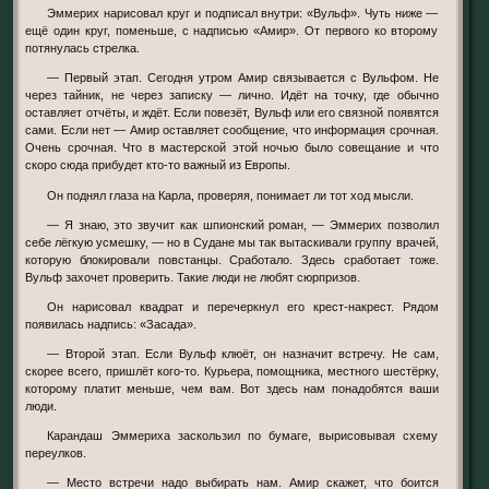
Эммерих нарисовал круг и подписал внутри: «Вульф». Чуть ниже —
ещё один круг, поменьше, с надписью «Амир». От первого ко второму
потянулась стрелка.
— Первый этап. Сегодня утром Амир связывается с Вульфом. Не
через тайник, не через записку — лично. Идёт на точку, где обычно
оставляет отчёты, и ждёт. Если повезёт, Вульф или его связной появятся
сами. Если нет — Амир оставляет сообщение, что информация срочная.
Очень срочная. Что в мастерской этой ночью было совещание и что
скоро сюда прибудет кто-то важный из Европы.
Он поднял глаза на Карла, проверяя, понимает ли тот ход мысли.
— Я знаю, это звучит как шпионский роман, — Эммерих позволил
себе лёгкую усмешку, — но в Судане мы так вытаскивали группу врачей,
которую блокировали повстанцы. Сработало. Здесь сработает тоже.
Вульф захочет проверить. Такие люди не любят сюрпризов.
Он нарисовал квадрат и перечеркнул его крест-накрест. Рядом
появилась надпись: «Засада».
— Второй этап. Если Вульф клюёт, он назначит встречу. Не сам,
скорее всего, пришлёт кого-то. Курьера, помощника, местного шестёрку,
которому платит меньше, чем вам. Вот здесь нам понадобятся ваши
люди.
Карандаш Эммериха заскользил по бумаге, вырисовывая схему
переулков.
— Место встречи надо выбирать нам. Амир скажет, что боится