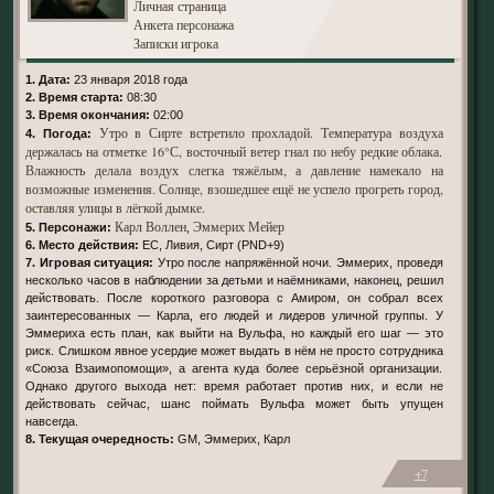
Личная страница
Анкета персонажа
Записки игрока
1. Дата:
23 января 2018 года
2. Время старта:
08:30
3. Время окончания:
02:00
Утро в Сирте встретило прохладой. Температура воздуха
4. Погода:
держалась на отметке 16°С, восточный ветер гнал по небу редкие облака.
Влажность делала воздух слегка тяжёлым, а давление намекало на
возможные изменения. Солнце, взошедшее ещё не успело прогреть город,
оставляя улицы в лёгкой дымке.
Карл Воллен
Эммерих Мейер
5. Персонажи:
,
6. Место действия:
ЕС, Ливия, Сирт (PND+9)
7. Игровая ситуация:
Утро после напряжённой ночи. Эммерих, проведя
несколько часов в наблюдении за детьми и наёмниками, наконец, решил
действовать. После короткого разговора с Амиром, он собрал всех
заинтересованных — Карла, его людей и лидеров уличной группы. У
Эммериха есть план, как выйти на Вульфа, но каждый его шаг — это
риск. Слишком явное усердие может выдать в нём не просто сотрудника
«Союза Взаимопомощи», а агента куда более серьёзной организации.
Однако другого выхода нет: время работает против них, и если не
действовать сейчас, шанс поймать Вульфа может быть упущен
навсегда.
8. Текущая очередность:
GM, Эммерих, Карл
+7