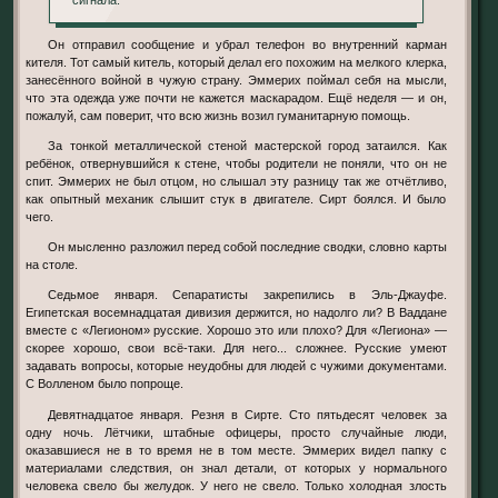
сигнала.
Он отправил сообщение и убрал телефон во внутренний карман
кителя. Тот самый китель, который делал его похожим на мелкого клерка,
занесённого войной в чужую страну. Эммерих поймал себя на мысли,
что эта одежда уже почти не кажется маскарадом. Ещё неделя — и он,
пожалуй, сам поверит, что всю жизнь возил гуманитарную помощь.
За тонкой металлической стеной мастерской город затаился. Как
ребёнок, отвернувшийся к стене, чтобы родители не поняли, что он не
спит. Эммерих не был отцом, но слышал эту разницу так же отчётливо,
как опытный механик слышит стук в двигателе. Сирт боялся. И было
чего.
Он мысленно разложил перед собой последние сводки, словно карты
на столе.
Седьмое января. Сепаратисты закрепились в Эль-Джауфе.
Египетская восемнадцатая дивизия держится, но надолго ли? В Ваддане
вместе с «Легионом» русские. Хорошо это или плохо? Для «Легиона» —
скорее хорошо, свои всё-таки. Для него... сложнее. Русские умеют
задавать вопросы, которые неудобны для людей с чужими документами.
С Волленом было попроще.
Девятнадцатое января. Резня в Сирте. Сто пятьдесят человек за
одну ночь. Лётчики, штабные офицеры, просто случайные люди,
оказавшиеся не в то время не в том месте. Эммерих видел папку с
материалами следствия, он знал детали, от которых у нормального
человека свело бы желудок. У него не свело. Только холодная злость