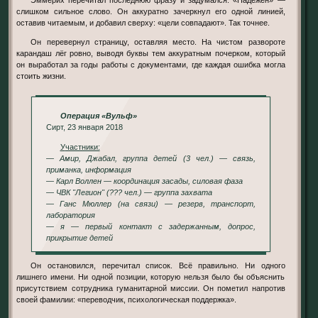
слишком сильное слово. Он аккуратно зачеркнул его одной линией,
оставив читаемым, и добавил сверху: «цели совпадают». Так точнее.
Он перевернул страницу, оставляя место. На чистом развороте
карандаш лёг ровно, выводя буквы тем аккуратным почерком, который
он выработал за годы работы с документами, где каждая ошибка могла
стоить жизни.
Операция «Вульф»
Сирт, 23 января 2018
Участники:
— Амир, Джабал, группа детей (3 чел.) — связь,
приманка, информация
— Карл Воллен — координация засады, силовая фаза
— ЧВК "Легион" (??? чел.) — группа захвата
— Ганс Мюллер (на связи) — резерв, транспорт,
лаборатория
— я — первый контакт с задержанным, допрос,
прикрытие детей
Он остановился, перечитал список. Всё правильно. Ни одного
лишнего имени. Ни одной позиции, которую нельзя было бы объяснить
присутствием сотрудника гуманитарной миссии. Он пометил напротив
своей фамилии: «переводчик, психологическая поддержка».