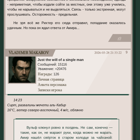
- неприметная, чтобы издали сойти за местных, они этому уже учились,
чтобы не нарываться и не выделяться. Связь - только экстренная, могут
прослушивать. Осторожность - предельная.
Не зря всё же Рихтер его сюда отправил, попадание оказалось
удачным. Но пока он ждал ответа от Амира...
+9
Vladimir Makarov
2026-03-28 21:33:22
9
Just the will of a single man
Сообщений:
15116
Уважение:
+20476
Награды
: 126
Личная страница
Анкета персонажа
Записки игрока
14:23
Сирт, развалины мечети аль-Кабир
16°С, ветер северо-восточный, 4 м/с, облачно
Вульф клюнул ровно в полдень. Не сам, конечно —
такие, как он, не марают руки, когда можно не марать.
Амир нашёл свёрток в старом колодце за чайханой: