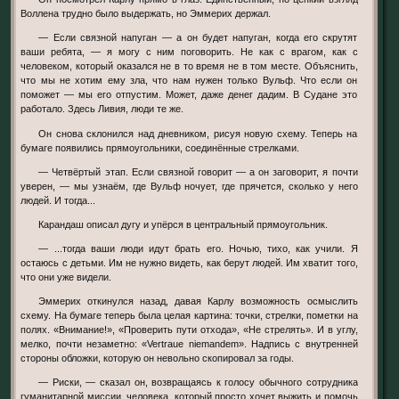
Воллена трудно было выдержать, но Эммерих держал.
— Если связной напуган — а он будет напуган, когда его скрутят
ваши ребята, — я могу с ним поговорить. Не как с врагом, как с
человеком, который оказался не в то время не в том месте. Объяснить,
что мы не хотим ему зла, что нам нужен только Вульф. Что если он
поможет — мы его отпустим. Может, даже денег дадим. В Судане это
работало. Здесь Ливия, люди те же.
Он снова склонился над дневником, рисуя новую схему. Теперь на
бумаге появились прямоугольники, соединённые стрелками.
— Четвёртый этап. Если связной говорит — а он заговорит, я почти
уверен, — мы узнаём, где Вульф ночует, где прячется, сколько у него
людей. И тогда...
Карандаш описал дугу и упёрся в центральный прямоугольник.
— ...тогда ваши люди идут брать его. Ночью, тихо, как учили. Я
остаюсь с детьми. Им не нужно видеть, как берут людей. Им хватит того,
что они уже видели.
Эммерих откинулся назад, давая Карлу возможность осмыслить
схему. На бумаге теперь была целая картина: точки, стрелки, пометки на
полях. «Внимание!», «Проверить пути отхода», «Не стрелять». И в углу,
мелко, почти незаметно: «Vertraue niemandem». Надпись с внутренней
стороны обложки, которую он невольно скопировал за годы.
— Риски, — сказал он, возвращаясь к голосу обычного сотрудника
гуманитарной миссии, человека, который просто хочет выжить и помочь