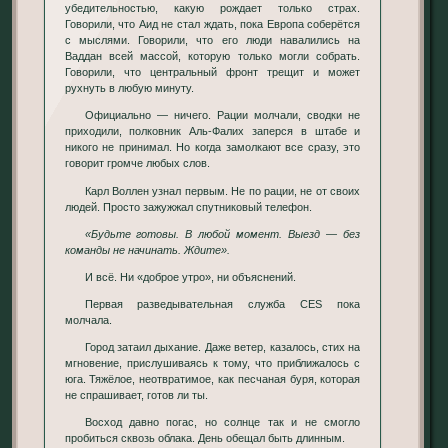
убедительностью, какую рождает только страх.
Говорили, что Аид не стал ждать, пока Европа соберётся
с мыслями. Говорили, что его люди навалились на
Ваддан всей массой, которую только могли собрать.
Говорили, что центральный фронт трещит и может
рухнуть в любую минуту.
Официально — ничего. Рации молчали, сводки не
приходили, полковник Аль-Фалих заперся в штабе и
никого не принимал. Но когда замолкают все сразу, это
говорит громче любых слов.
Карл Воллен узнал первым. Не по рации, не от своих
людей. Просто зажужжал спутниковый телефон.
«Будьте готовы. В любой момент. Выезд — без
команды не начинать. Ждите».
И всё. Ни «доброе утро», ни объяснений.
Первая разведывательная служба CES пока
молчала.
Город затаил дыхание. Даже ветер, казалось, стих на
мгновение, прислушиваясь к тому, что приближалось с
юга. Тяжёлое, неотвратимое, как песчаная буря, которая
не спрашивает, готов ли ты.
Восход давно погас, но солнце так и не смогло
пробиться сквозь облака. День обещал быть длинным.