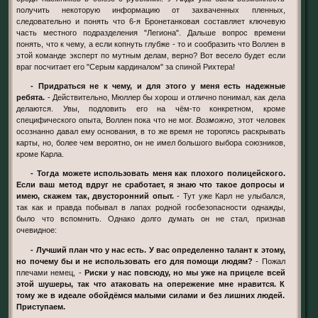
получить некоторую информацию от захваченных пленных,
следовательно и понять что 6-я Бронетанковая составляет ключевую
часть местного подразделения "Легиона". Дальше вопрос времени
понять, что к чему, а если копнуть глубже - то и сообразить что Воллен в
этой команде эксперт по мутным делам, верно? Вот весело будет если
враг посчитает его "Серым кардиналом" за спиной Рихтера!
- Придраться не к чему, и для этого у меня есть надежные
ребята.
- Действительно, Мюллер бы хорош и отлично понимал, как дела
делаются. Увы, подловить его на чём-то конкретном, кроме
специфического опыта, Воллен пока что не мог.
Возможно
, этот человек
осознанно давал ему основания, в то же время не торопясь раскрывать
карты, но, более чем вероятно, он не имел большого выбора союзников,
кроме Карла.
- Тогда можете использовать меня как плохого полицейского.
Если ваш метод вдруг не сработает, я знаю что такое допросы и
имею, скажем так, двусторонний опыт.
- Тут уже Карл не улыбался,
так как и правда побывал в лапах родной госбезопасности однажды,
было что вспомнить. Однако долго думать он не стал, признав
очевидное:
- Лучший план что у нас есть. У вас определенно талант к этому,
но почему бы и не использовать его для помощи людям?
- Пожал
плечами немец, -
Риски у нас повсюду, но мы уже на прицеле всей
этой шушеры, так что атаковать на опережение мне нравится. К
тому же в идеале обойдёмся малыми силами и без лишних людей.
Приступаем.