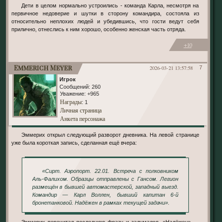
Дети в целом нормально устроились - команда Карла, несмотря на
первичное недоверие и шутки в сторону командира, состояла из
относительно неплохих людей и убедившись, что гости ведут себя
прилично, отнеслись к ним хорошо, особенно женская часть отряда.
+10
Emmerich Meyer
2026-03-21 13:57:58
7
Игрок
Сообщений:
260
Уважение:
+965
Награды
: 1
Личная страница
Анкета персонажа
Эммерих открыл следующий разворот дневника. На левой странице
уже была короткая запись, сделанная ещё вчера:
«Сирт. Аэропорт. 22.01. Встреча с полковником
Аль-Фалихом. Образцы отправлены с Гансом. Легион
размещён в бывшей автомастерской, западный выезд.
Командир — Карл Воллен, бывший капитан 6-й
бронетанковой. Надёжен в рамках текущей задачи».
Эммерих перечитал последнюю фразу и задумался. «Надёжен» —