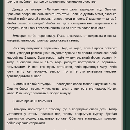
где-то в глубине, там, где он хранил воспоминания о сестре.
Двадцатое января. «Легион» уничтожил аэродром под Зиллой.
Красивая операция, если верить отчётам. Если не думать о том, сколько
людей с той и другой стороны теперь лежат в песке. И главное — зачем?
Чтобы замести следы? Чтобы не дать сепаратистам закрепиться в
воздухе? Или чтобы отвлечь внимание от чего-то более важного?
Эммерих потёр переносицу. Глаза слезились от недосыпа и песка,
который, казалось, проникал даже сквозь стены.
Расклад получался паршивый. Аид не ждал, пока Европа соберёт
совет, утвердит резолюцию и выделит деньги. Он просто навалился всей
массой на Ваддан. Если город падёт — центральный фронт рухнет. И
тогда сценарий войны 14-го года рискует повторится с обратным
результатом. И все, кто здесь останется, либо присягнут Аиду, либо
лягут в ту же песчаную землю, что и те сто пятьдесят человек
девятнадцатого января.
«Легион» в этой ситуации — последняя более-менее надёжная сила.
Они не бросят своих, у них есть танки, у них есть мотивация. Но их
мало. И их могут отозвать в любую минуту.
Значит, времени почти нет.
Эммерих посмотрел в сторону, где в полумраке спали дети. Амир
устроился у стены, положив под голову свернутую куртку. Джабал
притулился рядом, вздрагивая во сне. Обычные мальчишки, которых
война сделала стариками.