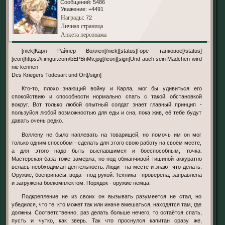
Сообщений:
5486
Уважение:
+4491
Награды
: 72
Личная страница
Анкета персонажа
[nick]Карл Райнер Воллен[/nick][status]Горе танковое[/status]
[icon]https://i.imgur.com/bEPBnMv.jpg[/icon][sign]Und auch sein Mädchen wird
nie kennen
Des Kriegers Todesart und Ort[/sign]
Кто-то, плохо знающий войну и Карла, мог бы удивиться его
спокойствию и способности нормально спать с такой обстановкой
вокруг. Вот только любой опытный солдат знает главный принцип -
пользуйся любой возможностью для еды и сна, пока жив, её тебе будут
давать очень редко.
Воллену не было наплевать на товарищей, но помочь им он мог
только одним способом - сделать для этого свою работу на своём месте,
а для этого надо быть выспавшимся и боеспособным, точка.
Мастерская-база тоже замерла, но под обманчивой тишиной аккуратно
велась необходимая деятельность. Люди - на месте и знают что делать.
Оружие, боеприпасы, вода - под рукой. Техника - проверена, заправлена
и загружена боекомплектом. Порядок - оружие немца.
Подкрепление не из своих он вызывать разумеется не стал, но
убедился, что те, кто может так или иначе вмешаться, находятся там, где
должны. Соответственно, раз делать больше нечего, то остаётся спать,
пусть и чутко, как зверь. Так что проснулся капитан сразу же,