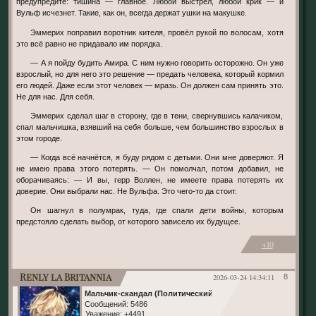
предупредите: тишина — главное. Любой выстрел, любой крик — и
Вульф исчезнет. Такие, как он, всегда держат ушки на макушке.
Эммерих поправил воротник кителя, провёл рукой по волосам, хотя
это всё равно не придавало им порядка.
— А я пойду будить Амира. С ним нужно говорить осторожно. Он уже
взрослый, но для него это решение — предать человека, который кормил
его людей. Даже если этот человек — мразь. Он должен сам принять это.
Не для нас. Для себя.
Эммерих сделал шаг в сторону, где в тени, свернувшись калачиком,
спал мальчишка, взявший на себя больше, чем большинство взрослых в
этом городе.
— Когда всё начнётся, я буду рядом с детьми. Они мне доверяют. Я
не имею права этого потерять. — Он помолчал, потом добавил, не
оборачиваясь: — И вы, герр Воллен, не имеете права потерять их
доверие. Они выбрали нас. Не Вульфа. Это чего-то да стоит.
Он шагнул в полумрак, туда, где спали дети войны, которым
предстояло сделать выбор, от которого зависело их будущее.
+10
Renly la Britannia
2026-03-24 14:34:11
8
Мальчик-скандал (Политический)
Сообщений:
5486
Уважение:
+4491