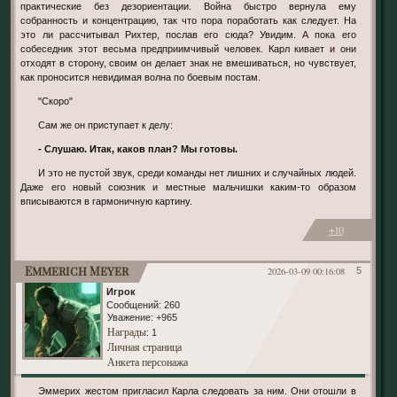
практические без дезориентации. Война быстро вернула ему
собранность и концентрацию, так что пора поработать как следует. На
это ли рассчитывал Рихтер, послав его сюда? Увидим. А пока его
собеседник этот весьма предприимчивый человек. Карл кивает и они
отходят в сторону, своим он делает знак не вмешиваться, но чувствует,
как проносится невидимая волна по боевым постам.
"Скоро"
Сам же он приступает к делу:
- Слушаю. Итак, каков план? Мы готовы.
И это не пустой звук, среди команды нет лишних и случайных людей.
Даже его новый союзник и местные мальчишки каким-то образом
вписываются в гармоничную картину.
+10
Emmerich Meyer
2026-03-09 00:16:08
5
Игрок
Сообщений:
260
Уважение:
+965
Награды
: 1
Личная страница
Анкета персонажа
Эммерих жестом пригласил Карла следовать за ним. Они отошли в