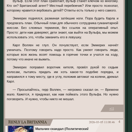
Вульф. Если этот план сработает, Вульф станет ключом ко многому.
Кто он? Британский агент? Местный перебежчик? Или просто психопат,
которому нравится вербовать детей? Ответы есть только у него самого.
Эммерих поднялся, разминая затёкшие ноги. Пора будить Карла и
предлагать план. Обычный план для обычного сотрудника гуманитарной
миссии. Без сложных терминов, без ссылок на оперативный опыт.
Просто: дети нам доверяют, дети знают, как выйти на Вульфа, мы можем
использовать это, чтобы заманить его в ловушку.
Карл Воллен не глуп. Он почувствует, если Эммерих начнёт
умничать. Поэтому говорить надо просто. Как умеют говорить люди,
которые всю жизнь возят помощь в горячие точки и учатся на ходу,
потому что иначе не выжить.
Эммерих поправил воротник кителя, провёл рукой по седым
волосам, пытаясь придать им хоть какое-то подобие порядка, и
направился к тому месту, где в углу, положив автомат на колени, дремал
Карл.
— Просыпайтесь, герр Воллен, — негромко сказал он. — Времени
мало. Кажется, я придумал, как нам поймать этого Вульфа. Но нужно
поговорить. И нужно, чтобы никто не мешал.
+11
Renly la Britannia
2026-03-05 11:08:46
4
Мальчик-скандал (Политический)