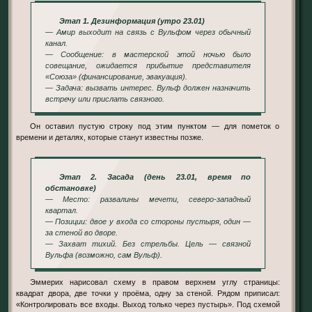
Этап 1. Дезинформация (утро 23.01)
— Амир выходит на связь с Вульфом через обычный
канал.
— Сообщение: в мастерской этой ночью было
совещание, ожидается прибытие представителя
«Союза» (финансирование, эвакуация).
— Задача: вызвать интерес. Вульф должен назначить
встречу или прислать связного.
Он оставил пустую строку под этим пунктом — для пометок о
времени и деталях, которые станут известны позже.
Этап 2. Засада (день 23.01, время по
обстановке)
— Место: развалины мечети, северо-западный
квартал.
— Позиции: двое у входа со стороны пустыря, один —
за стеной во дворе.
— Захват тихий. Без стрельбы. Цель — связной
Вульфа (возможно, сам Вульф).
Эммерих нарисовал схему в правом верхнем углу страницы:
квадрат двора, две точки у проёма, одну за стеной. Рядом приписал:
«Контролировать все входы. Выход только через пустырь». Под схемой