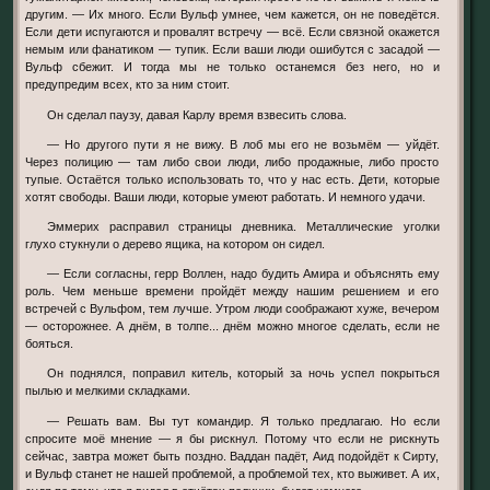
другим. — Их много. Если Вульф умнее, чем кажется, он не поведётся.
Если дети испугаются и провалят встречу — всё. Если связной окажется
немым или фанатиком — тупик. Если ваши люди ошибутся с засадой —
Вульф сбежит. И тогда мы не только останемся без него, но и
предупредим всех, кто за ним стоит.
Он сделал паузу, давая Карлу время взвесить слова.
— Но другого пути я не вижу. В лоб мы его не возьмём — уйдёт.
Через полицию — там либо свои люди, либо продажные, либо просто
тупые. Остаётся только использовать то, что у нас есть. Дети, которые
хотят свободы. Ваши люди, которые умеют работать. И немного удачи.
Эммерих расправил страницы дневника. Металлические уголки
глухо стукнули о дерево ящика, на котором он сидел.
— Если согласны, герр Воллен, надо будить Амира и объяснять ему
роль. Чем меньше времени пройдёт между нашим решением и его
встречей с Вульфом, тем лучше. Утром люди соображают хуже, вечером
— осторожнее. А днём, в толпе... днём можно многое сделать, если не
бояться.
Он поднялся, поправил китель, который за ночь успел покрыться
пылью и мелкими складками.
— Решать вам. Вы тут командир. Я только предлагаю. Но если
спросите моё мнение — я бы рискнул. Потому что если не рискнуть
сейчас, завтра может быть поздно. Ваддан падёт, Аид подойдёт к Сирту,
и Вульф станет не нашей проблемой, а проблемой тех, кто выживет. А их,