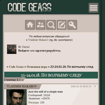
По любым вопросам обращаться
Vladimir Makarov
к
(tg, dis: punshpwnz)
ID: Гость!
Войдите
зарегистрируйтесь
или
.
Code Geass
Основная игра
»
»
»
23-24.01.18. По волчьему следу
23-24.01.18. По волчьему следу
2
»
Страница:
1
Vladimir Makarov
2026-02-28 20:41:33
1
Just the will of a single man
Сообщений:
15116
Уважение:
+20476
Награды
: 126