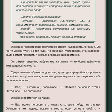
Приоритет: минимизировать шум. Вульф нужен
для выяснения связей с сепаратистами и возможного
британского следа.
Этап 5. Передача и эвакуация
— Вульфа — полковнику Аль-Фалиху или, в
зависимости от информации, вывоз в Германию (Ганс).
— Детей — подготовка документов для эвакуации
через «Союз».
— Моя задача: сохранить легенду до конца операции.
Эммерих посмотрел на последнюю строку. «Сохранить легенду». Он
почти усмехнулся. За три года, что он носил чужие имена, это, наверное,
было самым простым. И самым сложным одновременно.
Он закрыл дневник, набрал код на замке — колёсики щёлкнули,
возвращаясь на место.
Сунул дневник обратно под китель, туда, где сердце билось ровно и
спокойно, как у человека, который давно научился не задавать себе
лишних вопросов.
— Всё, — сказал он, поднимаясь. — Записал основные этапы.
Остальное — по обстановке.
Эммерих посмотрел на Карла.
— Вам нужно поговорить с людьми, которые пойдут на засаду.
Объясните им задачу, покажите место, если успеете обойти. И