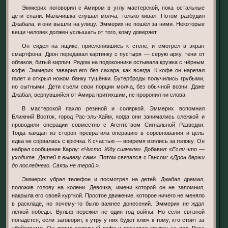
Эммерих поговорил с Амиром в углу мастерской, пока остальные
дети спали. Мальчишка слушал молча, только кивал. Потом разбудил
Джабала, и они вышли на улицу. Эммерих не пошёл за ними. Некоторые
вещи человек должен услышать от того, кому доверяет.
Он сидел на ящике, прислонившись к стене, и смотрел в экран
смартфона. Дрон передавал картинку с пустыря — серую арку, тени от
облаков, битый кирпич. Рядом на подоконнике остывала кружка с чёрным
кофе. Эммерих заварил его без сахара, как всегда. К кофе он нарезал
галет и открыл ножом банку тушёнки. Бутерброды получились грубыми,
но сытными. Дети съели свои порции молча, без обычной возни. Даже
Джабал, вернувшийся от Амира притихшим, не проронил ни слова.
В мастерской пахло резиной и соляркой. Эммерих вспомнил
Ближний Восток, город Рас-эль-Хайм, когда они занимались слежкой и
проводили операции совместно с Агентством Сигнальной Разведки.
Тогда каждая из сторон превратила операцию в соревнования и цель
едва не сорвалась с крючка. К счастью — вовремя взялись за голову. Он
набрал сообщение Карлу:
«Чисто. Жду сигнала»
. Добавил:
«Если что —
уходите. Детей я вывезу сам»
. Потом связался с Гансом:
«Дрон держи
до последнего. Связь не теряй.».
Эммерих убрал телефон и посмотрел на детей. Джабал дремал,
положив голову на колени. Девочка, имени которой он не запомнил,
накрыла его своей курткой. Простое движение, которое ничего не меняло
в раскладе, но почему-то было важнее донесений. Эммерих не ждал
лёгкой победы. Вульф пережил не один год войны. Но если связной
попадётся, если заговорит, к утру у них будет ключ к тому, кто стоит за