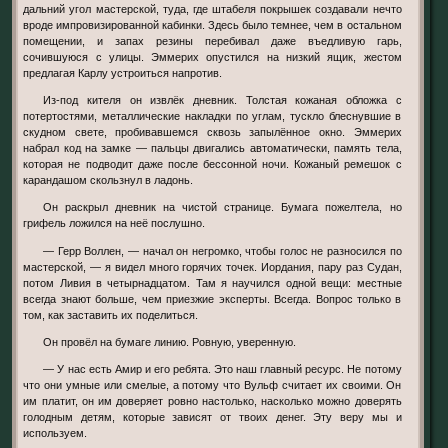
дальний угол мастерской, туда, где штабеля покрышек создавали нечто
вроде импровизированной кабинки. Здесь было темнее, чем в остальном
помещении, и запах резины перебивал даже въедливую гарь,
сочившуюся с улицы. Эммерих опустился на низкий ящик, жестом
предлагая Карлу устроиться напротив.
Из-под кителя он извлёк дневник. Толстая кожаная обложка с
потертостями, металлические накладки по углам, тускло блеснувшие в
скудном свете, пробивавшемся сквозь запылённое окно. Эммерих
набрал код на замке — пальцы двигались автоматически, память тела,
которая не подводит даже после бессонной ночи. Кожаный ремешок с
карандашом скользнул в ладонь.
Он раскрыл дневник на чистой странице. Бумага пожелтела, но
грифель ложился на неё послушно.
— Герр Воллен, — начал он негромко, чтобы голос не разносился по
мастерской, — я видел много горячих точек. Иордания, пару раз Судан,
потом Ливия в четырнадцатом. Там я научился одной вещи: местные
всегда знают больше, чем приезжие эксперты. Всегда. Вопрос только в
том, как заставить их поделиться.
Он провёл на бумаге линию. Ровную, уверенную.
— У нас есть Амир и его ребята. Это наш главный ресурс. Не потому
что они умные или смелые, а потому что Вульф считает их своими. Он
им платит, он им доверяет ровно настолько, насколько можно доверять
голодным детям, которые зависят от твоих денег. Эту веру мы и
используем.