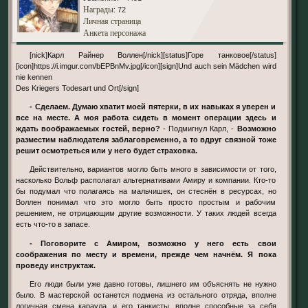
Награды
: 72
Личная страница
Анкета персонажа
[nick]Карл Райнер Воллен[/nick][status]Горе танковое[/status]
[icon]https://i.imgur.com/bEPBnMv.jpg[/icon][sign]Und auch sein Mädchen wird
nie kennen
Des Kriegers Todesart und Ort[/sign]
- Сделаем. Думаю хватит моей пятерки, в их навыках я уверен и
все на месте. А моя работа сидеть в момент операции здесь и
ждать воображаемых гостей, верно?
- Подмигнул Карл, -
Возможно
разместим наблюдателя заблаговременно, а то вдруг связной тоже
решит осмотреться или у него будет страховка.
Действительно, вариантов могло быть много в зависимости от того,
насколько Вольф располагал альтернативами Амиру и компании. Кто-то
бы подумал что полагаясь на мальчишек, он стеснён в ресурсах, но
Воллен понимал что это могло быть просто простым и рабочим
решением, не отрицающим другие возможности. У таких людей всегда
есть что-то в запасе.
- Поговорите с Амиром, возможно у него есть свои
соображения по месту и времени, прежде чем начнём. Я пока
проведу инструктаж.
Его люди были уже давно готовы, лишнего им объяснять не нужно
было. В мастерской останется подмена из остального отряда, вполне
логичная смена караула, и его танкисты, вполне способные за себя