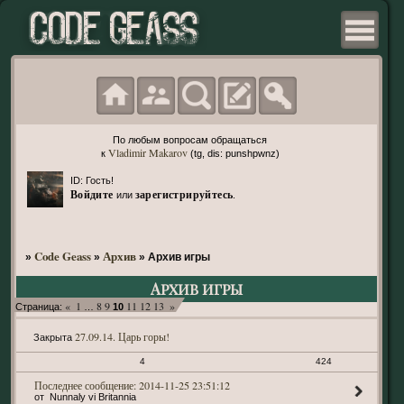
По любым вопросам обращаться
Vladimir Makarov
к
(tg, dis: punshpwnz)
ID: Гость!
Войдите
зарегистрируйтесь
или
.
Code Geass
Архив
»
»
»
Архив игры
Архив игры
«
1
8
9
11
12
13
»
Страница:
…
10
27.09.14. Царь горы!
Закрыта
4
424
2014-11-25 23:51:12
Nunnaly vi Britannia