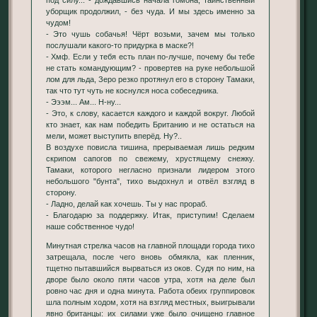
уборщик продолжил, - без чуда. И мы здесь именно за
чудом!
- Это чушь собачья! Чёрт возьми, зачем мы только
послушали какого-то придурка в маске?!
- Хмф. Если у тебя есть план по-лучше, почему бы тебе
не стать командующим? - провертев на руке небольшой
лом для льда, Зеро резко протянул его в сторону Тамаки,
так что тут чуть не коснулся носа собеседника.
- Эээм... Ам... Н-ну...
- Это, к слову, касается каждого и каждой вокруг. Любой
кто знает, как нам победить Британию и не остаться на
мели, может выступить вперёд. Ну?..
В воздухе повисла тишина, прерываемая лишь редким
скрипом сапогов по свежему, хрустящему снежку.
Тамаки, которого негласно признали лидером этого
небольшого "бунта", тихо выдохнул и отвёл взгляд в
сторону.
- Ладно, делай как хочешь. Ты у нас прораб.
- Благодарю за поддержку. Итак, приступим! Сделаем
наше собственное чудо!
Минутная стрелка часов на главной площади города тихо
затрещала, после чего вновь обмякла, как пленник,
тщетно пытавшийся вырваться из оков. Судя по ним, на
дворе было около пяти часов утра, хотя на деле был
ровно час дня и одна минута. Работа обеих группировок
шла полным ходом, хотя на взгляд местных, выигрывали
явно британцы: их силами уже было очищено главное