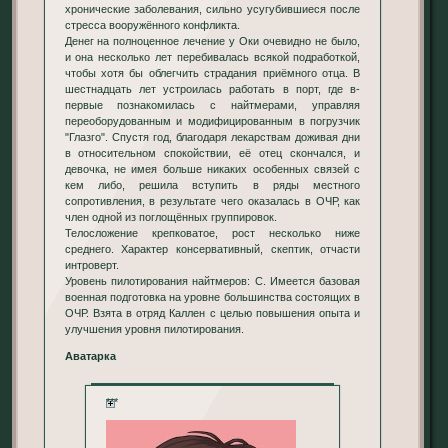
хронические заболевания, сильно усугубившиеся после
стресса вооружённого конфликта.
Денег на полноценное лечение у Оки очевидно не было,
и она несколько лет перебивалась всякой подработкой,
чтобы хотя бы облегчить страдания приёмного отца. В
шестнадцать лет устроилась работать в порт, где в-
первые познакомилась с найтмерами, управляя
переоборудованным и модифицированным в погрузчик
"Глазго". Спустя год, благодаря лекарствам доживая дни
в относительном спокойствии, её отец скончался, и
девочка, не имея больше никаких особенных связей с
кем либо, решила вступить в ряды местного
сопротивления, в результате чего оказалась в ОЧР, как
член одной из поглощённых группировок.
Телосложение крепковатое, рост несколько ниже
среднего. Характер консервативный, скептик, отчасти
интроверт.
Уровень пилотирования найтмеров: C. Имеется базовая
военная подготовка на уровне большинства состоящих в
ОЧР. Взята в отряд Каллен с целью повышения опыта и
улучшения уровня пилотирования.
Аватарка
***