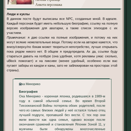
Анкета персонажа
Люди и куклы
В данном посте будут выписаны все NPC, созданные мной. В идеале.
Каждый персонаж будет иметь небольшую биографию, ссылку на полную
версию изображения для аватарки, а также список эпизодов с их
участием.
Примечание:
я даю ссылки на полные изображения, и потому на них
могут всякие нежелательные вещи. Потому если на автарке кажется, что
внизу/сверху/по бокам может твориться непотребство, лучше открывать
пока рядом никого нет. В общем я предупредила. Ах да, ссылки буду
стараться давать на гелбуре (она удобная, хотя рекламы ужас сколько,
uBlock помогает) и на пиксиве (менее удобный, особенно если вас
пугают заборы из кандзи и каны, зато не заблокирован на просторах этой
страны).
Ока Минорико
Биография
Ока Минорико - коренная японка, родившаяся в 1989-м
году в самой обычной семье. Во время Второй
Тихоокеанской Войны потеряла обоих родителей, после
чего из самых близких людей у неё остался только отец
лучшей подруги, пропавшей без вести. С тех пор они
жили вместе как одна семья, однако вскоре после
окончания сражений и становления Японии Зоной 11, у
мужчины были обнаружены многочисленные