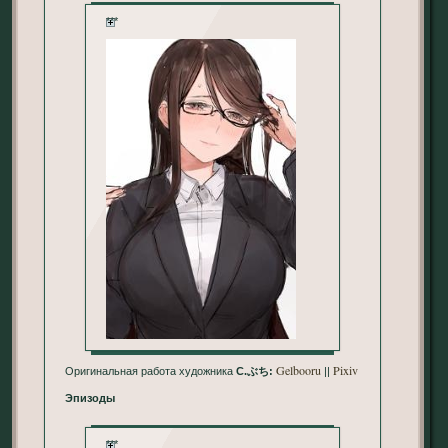
***
Gelbooru
Pixiv
Оригинальная работа художника
C.ぶち:
||
Эпизоды
***