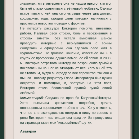
знакомых, ни в интернете она не нашла никого, кто мог
бы в её глазах сравниться с её первой любовью. Однако
встретиться с ней она смогла лишь через два долгих,
кошмарных года, каждый день которых начинался с
просмотра новостей и сводок с фронтов.
Не потерять рассудок Виктории помогла, внезапно,
работа. Изливая свои страхи, боль и переживания в
строках заметок, без устали выискивая шансы
проводить интервью с вернувшимися с войны
солдатами и офицерами, она сделала себе имя в
журналистике. Не громкое, конечно, известное лишь в
кругах её профессии, однако помогшее ей потом, в 2003-
м. Виктория встретила Интегру по возращению домой и
поклялась ни на шаг не отходить от неё, чего бы ей это
не стоило. И, будто в награду за всё пережитое, так оно и
вышло - новому редактору Гласа Императора был нужен
секретарь и помощник, и, заступив на этот пост,
Виктория стала бессменной правой рукой своей
любимой.
Комментарий:
Создана по просьбе Кагуюшки/Интегры.
Хотя выписана достаточно подробно, делать
полноценным персонажем я её не стала. Хочу отметить,
что посты в еженедельных сводках я пишу не совсем в
роли Виктории - настоящая она вряд ли бы пропустила
на страницы газет мои "искромётные" шутки.
Аватарка