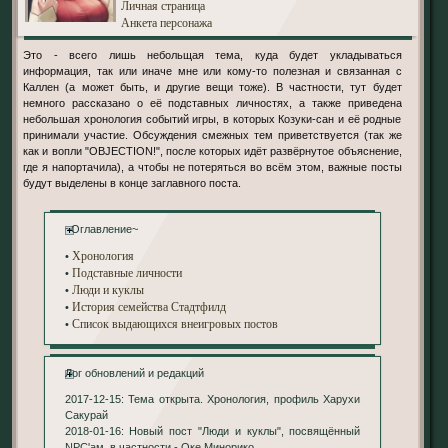
Личная страница
Анкета персонажа
Это - всего лишь небольщая тема, куда будет укладываться
информация, так или иначе мне или кому-то полезная и связанная с
Каллен (а может быть, и другие вещи тоже). В частности, тут будет
немного рассказано о её подставных личностях, а также приведена
небольшая хронология событий игры, в которых Козуки-сан и её родные
принимали участие. Обсуждения смежных тем приветствуется (так же
как и вопли "OBJECTION!", после которых идёт развёрнутое объяснение,
где я напортачила), а чтобы не потеряться во всём этом, важные посты
будут выделены в конце заглавного поста.
~Оглавление~
Хронология
•
Подставные личности
•
Люди и куклы
•
История семейства Стадтфилд
•
Список выдающихся внеигровых постов
•
Лог обновлений и редакций
2017-12-15: Тема открыта. Хронология, профиль Харухи
Сакурай
2018-01-16: Новый пост "Люди и куклы", посвящённый
NPC'ам, в частности - Оке Минорико