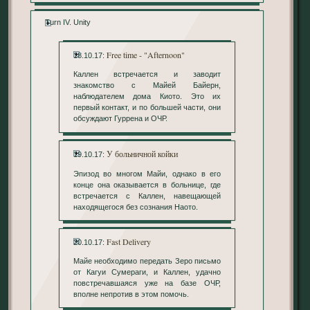
Turn IV. Unity
Free time - "Afternoon"
18.10.17:
Каллен встречается и заводит
знакомство с Майей Байерн,
наблюдателем дома Киото. Это их
первый контакт, и по большей части, они
обсуждают Гуррена и ОЧР.
У больничной койки
19.10.17:
Эпизод во многом Майи, однако в его
конце она оказывается в больнице, где
встречается с Каллен, навещающей
находящегося без сознания Наото.
Fast Delivery
20.10.17:
Майе необходимо передать Зеро письмо
от Кагуи Сумераги, и Каллен, удачно
повстречавшаяся уже на базе ОЧР,
вполне непротив в этом помочь.