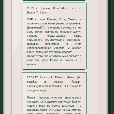
Чёрный PR
When The Dust
11.09.17:
и
Begins To Settle
ОЧР в лице Каллен, Огги, Тамаки и
остальных пресекает резню, устроенную
Джеремией Готтвальдом, а вслед за этим
Зеро делает выход на мировую арену,
устроив показательную казнь
пойманного командующего британцев.
Девушка принимает в этом
непосредственное участие, и скорее
всего, запомнит эту сцену надолго.
После этого она с остальными сбегает с
поля боя, пока Ренли не зажал их в
кольцо.
Paradise in Distress: Дебют Q1
17.09.17:
,
Paradise in Distress: Рыцари
Справедливости
Paradise in Distress: В
и
ожидании чуда
Левая террористическая группировка
нападает на Академию, вынуждая Каллен
поднять руку на своих земляков. Что
довольно легко, учитывая то, как именно
вели себя напавшие и какие цели