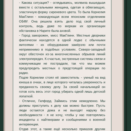
- Какова ситуация? - оглядываясь, молвила вышедшая
вместе с остальными женщина, одетая в облегающую,
эластичную форму сиреневого цвета. То была Корнелия
МакГлинн - командующая всем японским отделением
ОБФУ. Она решила взять дело под свой личный
контроль, ведь даже по меркам их организации
обстановка в Нарите была аховой.
- Город заморожен, мисс МакГлинн. Местные дворники
фактически находятся в одной лодке с обычными
жителями - их оборудование замёрзло или почти
неприменимо в подобных условиях. Северо-западный
округ обесточен из-за многочисленных обрывов линий
электропередач. К счастью, экстренные системы связи и
коммуникации не пострадали, так что мы можем
предупредить местных о предстоящей операции по
радио.
Подле Корнелии стоял её заместитель - умный на вид
юноша в очках, в лице которого читалась уверенность и
преданность своему делу. За своей начальницей он
готов хоть весь этот город убирать одной лишь детской
лопаткой.
- Отлично, Гилфорд. Займись этим немедленно. Мы
должны приступить к делу как можно быстрее. Пусть
люди остаются дома и не выходят наружу без
необходимости - я не хочу, чтобы у нас повторялись
инциденты с найтмерами и сообщениями о военной
интервенции.
Отдав этот, а также ещё несколько приказов другим