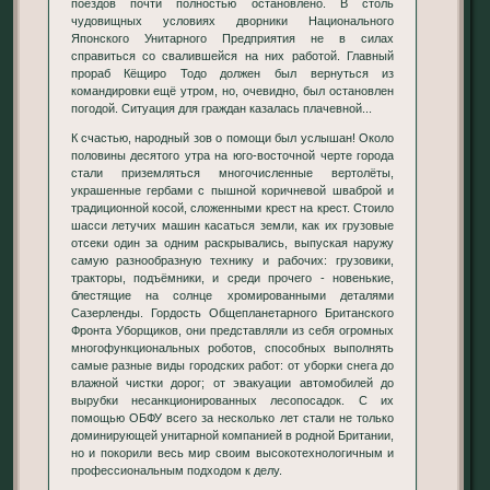
поездов почти полностью остановлено. В столь
чудовищных условиях дворники Национального
Японского Унитарного Предприятия не в силах
справиться со свалившейся на них работой. Главный
прораб Кёщиро Тодо должен был вернуться из
командировки ещё утром, но, очевидно, был остановлен
погодой. Ситуация для граждан казалась плачевной...
К счастью, народный зов о помощи был услышан! Около
половины десятого утра на юго-восточной черте города
стали приземляться многочисленные вертолёты,
украшенные гербами с пышной коричневой шваброй и
традиционной косой, сложенными крест на крест. Стоило
шасси летучих машин касаться земли, как их грузовые
отсеки один за одним раскрывались, выпуская наружу
самую разнообразную технику и рабочих: грузовики,
тракторы, подъёмники, и среди прочего - новенькие,
блестящие на солнце хромированными деталями
Сазерленды. Гордость Общепланетарного Британского
Фронта Уборщиков, они представляли из себя огромных
многофункциональных роботов, способных выполнять
самые разные виды городских работ: от уборки снега до
влажной чистки дорог; от эвакуации автомобилей до
вырубки несанкционированных лесопосадок. С их
помощью ОБФУ всего за несколько лет стали не только
доминирующей унитарной компанией в родной Британии,
но и покорили весь мир своим высокотехнологичным и
профессиональным подходом к делу.