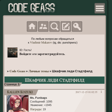
По любым вопросам обращаться
Vladimir Makarov
к
(tg, dis: punshpwnz)
ID: Гость!
Войдите
зарегистрируйтесь
или
.
Code Geass
Личные темы
»
»
»
Шкафчик леди Стадтфилд
Шкафчик леди Стадтфилд
Страница:
1
Kallen Kozuki
2017-12-15 01:02:35
1
Ms. Funbags
Сообщений:
1095
Уважение:
+1945
Награды
: 19