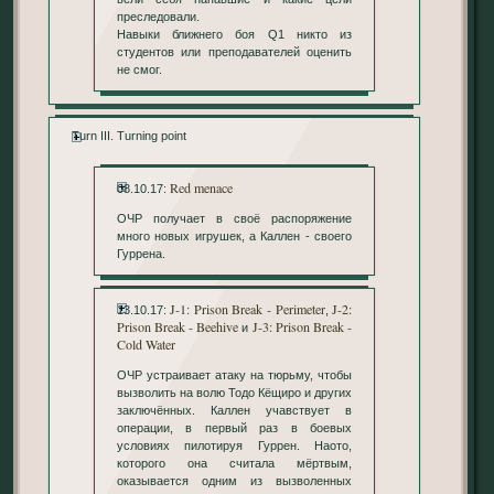
преследовали.
Навыки ближнего боя Q1 никто из
студентов или преподавателей оценить
не смог.
Turn III. Turning point
Red menace
08.10.17:
ОЧР получает в своё распоряжение
много новых игрушек, а Каллен - своего
Гуррена.
J-1: Prison Break - Perimeter
J-2:
13.10.17:
,
Prison Break - Beehive
J-3: Prison Break -
и
Cold Water
ОЧР устраивает атаку на тюрьму, чтобы
вызволить на волю Тодо Кёщиро и других
заключённых. Каллен учавствует в
операции, в первый раз в боевых
условиях пилотируя Гуррен. Наото,
которого она считала мёртвым,
оказывается одним из вызволенных