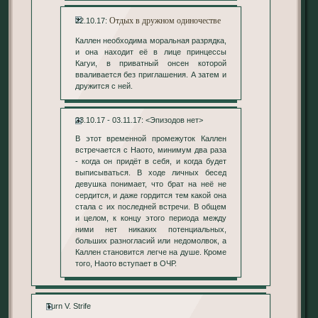
Отдых в дружном одиночестве
22.10.17:
Каллен необходима моральная разрядка,
и она находит её в лице принцессы
Кагуи, в приватный онсен которой
вваливается без приглашения. А затем и
дружится с ней.
23.10.17 - 03.11.17: <Эпизодов нет>
В этот временной промежуток Каллен
встречается с Наото, минимум два раза
- когда он придёт в себя, и когда будет
выписываться. В ходе личных бесед
девушка понимает, что брат на неё не
сердится, и даже гордится тем какой она
стала с их последней встречи. В общем
и целом, к концу этого периода между
ними нет никаких потенциальных,
больших разногласий или недомолвок, а
Каллен становится легче на душе. Кроме
того, Наото вступает в ОЧР.
Turn V. Strife