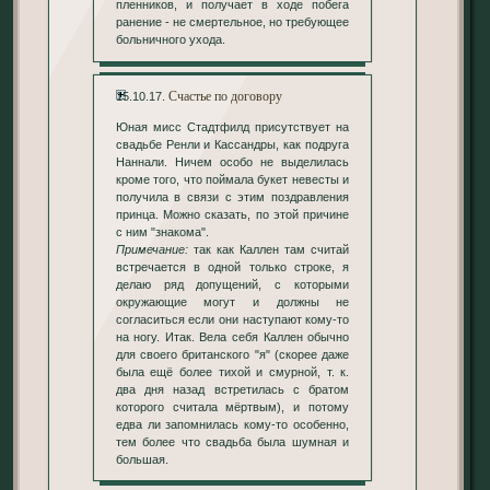
пленников, и получает в ходе побега
ранение - не смертельное, но требующее
больничного ухода.
Счастье по договору
15.10.17.
Юная мисс Стадтфилд присутствует на
свадьбе Ренли и Кассандры, как подруга
Наннали. Ничем особо не выделилась
кроме того, что поймала букет невесты и
получила в связи с этим поздравления
принца. Можно сказать, по этой причине
с ним "знакома".
Примечание:
так как Каллен там считай
встречается в одной только строке, я
делаю ряд допущений, с которыми
окружающие могут и должны не
согласиться если они наступают кому-то
на ногу. Итак. Вела себя Каллен обычно
для своего британского "я" (скорее даже
была ещё более тихой и смурной, т. к.
два дня назад встретилась с братом
которого считала мёртвым), и потому
едва ли запомнилась кому-то особенно,
тем более что свадьба была шумная и
большая.