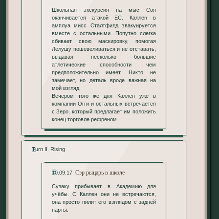
Школьная экскурсия на мыс Соя
оканчивается атакой ЕС. Каллен в
амплуа мисс Сталтфилд эвакуируется
вместе с остальными. Попутно слегка
сбивает свою маскировку, помогая
Лелушу пошевеливаться и не отставать,
выдавая несколько большие
атлетические способности чем
предположительно имеет. Никто не
замечает, но деталь вроде важная на
мой взгляд.
Вечером того же дня Каллен уже в
компании Огги и остальных встречается
с Зеро, который предлагает им положить
конец торговле рефреном.
Turn II. Rising
Сэр рыцарь в школе
10.09.17:
Сузаку прибывает в Академию для
учёбы. С Каллен они не встречаются,
она просто пилит его взглядом с задней
парты.