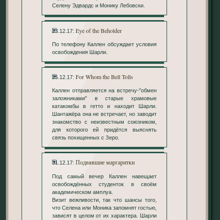
Селену Эдвардс и Монику Лебовски.
Eye of the Beholder
23.12.17:
По телефону Каллен обсуждает условия
освобождения Шарли.
For Whom the Bell Tolls
25.12.17:
Каллен отправляется на встречу-"обмен
заложниками" в старые храмовые
катакомбы в гетто и находит Шарли.
Шантажёра она не встречает, но заводит
знакомство с неизвестным союзником,
для которого ей придётся выяснять
связь похищенных с Зеро.
Подвявшие маргаритки
31.12.17:
Под самый вечер Каллен навещает
освобождённых студенток в своём
академическом амплуа.
Визит вежливости, так что шансы того,
что Селена или Моника запомнят гостью,
зависят в целом от их характера. Шарли