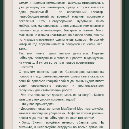
замам и прямым помощникам, девушка отправилась к
уже развёрнутым найтмерам, среди которых высился
один уникальный - её собственный Глостер,
переоборудованный из военной машины последнего
поколения. Это снегоуборочное чудовище было
мобильным, маневренным, а под управлением опытного
пилота - ещё и неимоверно быстрым и ловким. Мисс
МакГлинн не любила хвастаться, но скорее всего, она бы
потягалась с военными одним лишь ковшом. Не зря её
который год переманивают в вооружённые силы, всё-
таки...
Так или иначе, дело начало двигаться. Первые
найтмеры, заведённые и готовые к работе, выдвинулись
на улицы... И тут же встретили первое препятствие.
- Какого?!..
С громким свистом один из Сазерлендов занесло на
повороте - под свежесчищенным слоем снега оказался
ровный, донельзя гладкий слой льда! Лишь чудом пилот
успел среагировать вовремя и воспользоваться
гарпунами для стабилизации робота.
- Что эти япошки тут делают, мать их за ногу?!.. Какого
дьявола у них дороги покрыты льдом?!
- Что у вас происходит?
- Дорожное покрытие, мисс МакГлинн! Местные службы,
кажется, вообще не убирали их! Асфальт покрыт ровным
слоем льда, так что найтмеров заносит только так!
- Хмф. Значит, придётся немного сбавить ход. На
лихачьте, и используйте ледорубы во время движения.