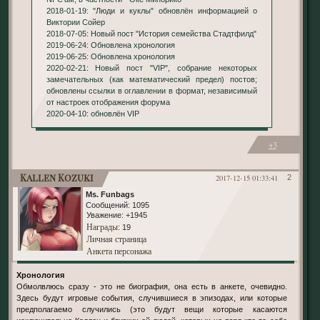
2018-01-19: "Люди и куклы" обновлён информацией о
Виктории Сойер
2018-07-05: Новый пост "История семейства Стадтфилд"
2019-06-24: Обновлена хронология
2019-06-25: Обновлена хронология
2020-02-21: Новый пост "VIP", собрание некоторых
замечательных (как математический предел) постов;
обновлены ссылки в оглавлении в формат, независимый
от настроек отображения форума
2020-04-10: обновлён VIP
+3
Kallen Kozuki
2017-12-15 01:33:41
2
Ms. Funbags
Сообщений:
1095
Уважение:
+1945
Награды
: 19
Личная страница
Анкета персонажа
Хронология
Обмолвлюсь сразу - это не биография, она есть в анкете, очевидно.
Здесь будут игровые события, случившиеся в эпизодах, или которые
предполагаемо случились (это будут вещи которые касаются