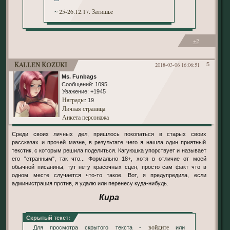
25-26.12.17. Затишье
~
+2
Kallen Kozuki
2018-03-06 16:06:51
5
Ms. Funbags
Сообщений:
1095
Уважение:
+1945
Награды
: 19
Личная страница
Анкета персонажа
Среди своих личных дел, пришлось покопаться в старых своих
рассказах и прочей мазне, в результате чего я нашла один приятный
текстик, с которым решила поделиться. Кагуюшка упорствует и называет
его "странным", так что... Формально 18+, хотя в отличие от моей
обычной писанины, тут нету красочных сцен, просто сам факт что в
одном месте случается что-то такое. Вот, я предупредила, если
администрация против, я удалю или перенесу куда-нибудь.
Кира
Скрытый текст:
войдите
Для просмотра скрытого текста -
или