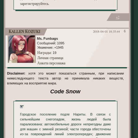
зарегистрируйтесь
.
+2
Kallen Kozuki
2018-04-01 18:35:44
6
Ms. Funbags
Сообщений:
1095
Уважение:
+1945
Награды
: 19
Личная страница
Анкета персонажа
Disclaimer:
хотя это может показаться странным, при написании
нижеследующего текста автор не принимала никаких веществ,
влияющих на восприятие мира.
Code Snow
***
Городское поселение подле Нариты. В связи с
сильнейшим снегопадом, жизнь людей была
парализована: автомобильные дороги непригодны даже
для машин с зимней резиной; части города обесточены
из-за повреждений линий электропередач; движение