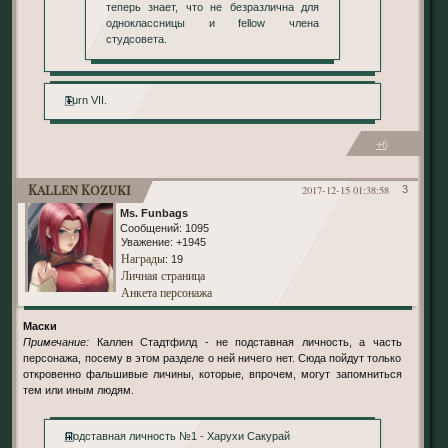
теперь знает, что не безразлична для
одноклассницы и fellow члена
студсовета.
Turn VII.
+6
Kallen Kozuki
2017-12-15 01:38:58
3
Ms. Funbags
Сообщений:
1095
Уважение:
+1945
Награды
: 19
Личная страница
Анкета персонажа
Маски
Примечание:
Каллен Стадтфилд - не подставная личность, а часть
персонажа, посему в этом разделе о ней ничего нет. Сюда пойдут только
откровенно фальшивые личины, которые, впрочем, могут запомниться
тем или иным людям.
Подставная личность №1 - Харухи Сакурай