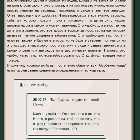
исключительно Каллен и близких ей людей, которых не взял кто-то себе
на роль). Возможно кто-то спросит, а на кой ляд это нужно, если можно
просто перейти на страницу персонажа и увидеть там все эпизоды.
Ответ простой - для удобства. Я постараюсь дать кратенькую сводочку
событий, которая позволит понять примерно, что делается с нашим
пилотом-асом в какой-то момент времени. Это удобно для меня, так как
до этого я хранила это всё добро в ворохе записок, структура которых
вызывает лёгкие душевные заболевания. Это удобно для вас, Гость -
если вы захотите Каллен в эпизод, но не будете уверены, получится ли
это осуществить, можно просто заглянуть сюда и узнать, занята ли я в
какой-то день или нахожусь ли в другой части планеты. Наконец, это
удобно на тот случай, если
вдруг
роль мисс Стадтфилд перейдёт кому-
то ещё.
И конечно, хронология будет постепенно обновляться.
Особенно когда/
если Каллен станет шевелить определёнными частями тела.
Turn I. Awakening
Ты будешь гордиться мной,
25.07.17:
Наото
Каллен узнаёт от Огги новости о смерти
Наото, и решает на этой почве вступить
в ряды японских террористов (то есть,
как следует, "официально").