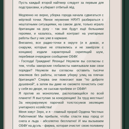
Пусть каждый второй найтмер следует за первым для
подстраховки, и убирает отбитый лёд.
Медленно но верно, уборка города начала сдвигаться с
мёртвой точки. Явное неумение НЯУП разбираться с
нештатными ситуациями, на самом деле, только играло
британцам на руку - так они будут ещё большими
героями, и казалось, новый контракт на унитарные
работы был у них уже в кармане.
Внезапно, все радио-точки в округе (и в домах, и
снаружи, которые не отвалились и не замёрзли с
концами) издали характерный скрипящий шум,
перебивая очередное сообщение ОБФУ.
- Господа! Граждане! Японцы! Неужели вы согласны с
тем, чтобы заморские глобалисты навязывали вам свои
порядки? Неужели вы согласны оставить тысячи
земляков без работы, оставив уборку улиц на плечах
британцев? Сперва они помогают вам "по доброте
душевной", а затем вы даже не сможете почистить снег
у себя во дворе, не сыскав проблем от ОБФУ!
Я против их монополии, расползающейся по всей
планете! Я выступаю за конкуренцию! За труд местных!
За некурируемую парочкой толстосумов эволюцию
унитарного хозяйства!
Меня зовут Зеро, и я - главный прораб Ордена Честных
Работников! Мы прибыли, чтобы спасти ваш город от
снега и льда - абсолютно бесплатно! И мы вызываем
ОБФУ на дуэль - фирма, которая очистит свою половину