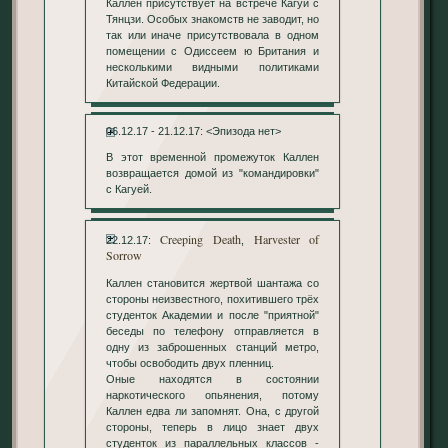
Каллен присутствует на встрече Кагуи с
Тянцзи. Особых знакомств не заводит, но
так или иначе присутствовала в одном
помещении с Одиссеем ю Британия и
несколькими видными политиками
Китайской Федерации.
06.12.17 - 21.12.17: <Эпизода нет>
В этот временной промежуток Каллен
возвращается домой из "командировки"
с Кагуей.
Creeping Death
Harvester of
22.12.17:
,
Sorrow
Каллен становится жертвой шантажа со
стороны неизвестного, похитившего трёх
студенток Академии и после "приятной"
беседы по телефону отправляется в
одну из заброшенных станций метро,
чтобы освободить двух пленниц.
Оные находятся в состоянии
наркотического опьянения, потому
Каллен едва ли запомнят. Она, с другой
стороны, теперь в лицо знает двух
студенток из параллельных классов -