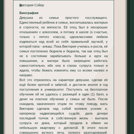
Виктория Сойер
Биография
Девушка из семьи простого госслужащего.
Единственный ребёнок в семье, воспитывалась матерью
в строгости, но мягкости. Её отец был в нехороших
отношениях с алкоголем, и потому в школе (к счастью,
только с пятого класса), одноклассники любили
издеваться над всей из себя правильной заучкой, у
которой папа - алкаш. Пока Виктория училась и росла, её
семья постепенно беднела и беднела, так как отец был
не в состоянии зарабатывать больше и идти на
повышение, а матери было запрещено работать
самостоятельно, ибо она в глазах супруга только и
ждала, чтобы бежать изменять ему со всеми налево и
направо.
Всё это отразилось на характере девушки, сделав её
ещё более кроткой и забитой, и достигло апогея в год
поступления в университет. Поступить на бесплатное
обучение ей не удалось с разницей в один (1) балл, а
денег на платное обучение у семьи не было. После
скандала, закаченного отцом по этому поводу, мать
Виктории сделала над собой волевое усилие и,
наперекор надвигающейся судьбе, дала дочери
последний толчок в собственную жизнь - выгнала
супруга из дома, который продала в обмен на
небольшую квартирку с доплатой. В итоге после
совершенно жуткого лета, полного разочарований,