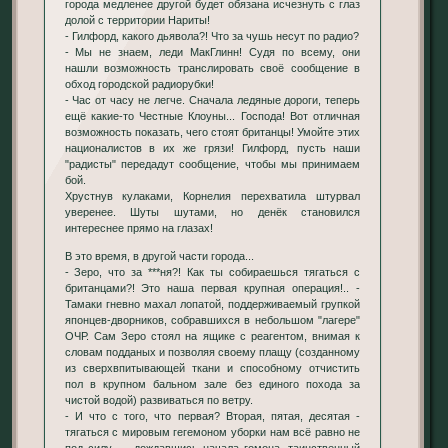
города медленее другой будет обязана исчезнуть с глаз
долой с территории Нариты!
- Гилфорд, какого дьявола?! Что за чушь несут по радио?
- Мы не знаем, леди МакГлинн! Судя по всему, они
нашли возможность транслировать своё сообщение в
обход городской радиорубки!
- Час от часу не легче. Сначала ледяные дороги, теперь
ещё какие-то Честные Клоуны... Господа! Вот отличная
возможность показать, чего стоят британцы! Умойте этих
националистов в их же грязи! Гилфорд, пусть наши
"радисты" передадут сообщение, чтобы мы принимаем
бой.
Хрустнув кулаками, Корнелия перехватила штурвал
уверенее. Шуты шутами, но денёк становился
интереснее прямо на глазах!
В это время, в другой части города...
- Зеро, что за ***ня?! Как ты собираешься тягаться с
британцами?! Это наша первая крупная операция!.. -
Тамаки гневно махал лопатой, поддерживаемый групкой
японцев-дворников, собравшихся в небольшом "лагере"
ОЧР. Сам Зеро стоял на ящике с реагентом, внимая к
словам подданых и позволяя своему плащу (созданному
из сверхвпитывающей ткани и способному отчистить
пол в крупном бальном зале без единого похода за
чистой водой) развиваться по ветру.
- И что с того, что первая? Вторая, пятая, десятая -
тягаться с мировым гегемоном уборки нам всё равно не
под силу... - дождавшись начала гомона, таинственный