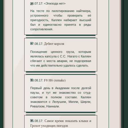
26.07.17: <Эпизода нет>
На тесте по пилотированию найтмера,
устроенного чтобы проверить её
пригодность, Каллен набирает высший
бал и единогласно принята в ряды
сопротивления.
Дебют короля
07.08.17:
Похищение ценного груза, которым
являлась капсула с С.С. Нагато с Каллен
сбегают с места аварии, не подозревая
что им действительно удалось сделать.
F8 H6 (remake)
10.08.17:
Первый день в Академии после долгой
паузы, и тут же знакомство со студ-
советом в полном составе. Каллен
знакомится с Лелушем, Милли, Ширли,
Ривалзом, Наннали.
Самое время показать клыки
15.08.17:
и
Грохот уходящих поездов