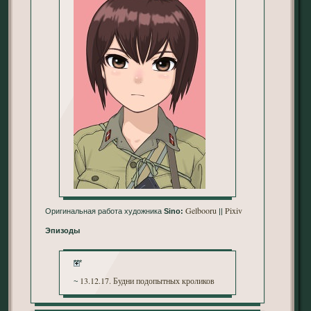
Gelbooru
Pixiv
Оригинальная работа художника
Sino:
||
Эпизоды
***
13.12.17. Будни подопытных кроликов
~