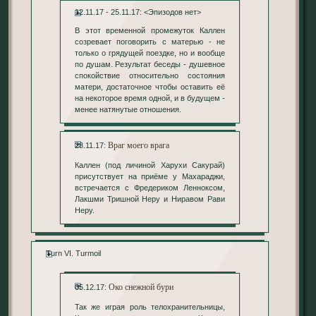
12.11.17 - 25.11.17: <Эпизодов нет>
В этот временной промежуток Каллен
созревает поговорить с матерью - не
только о грядущей поездке, но и вообще
по душам. Результат беседы - душевное
спокойствие относительно состояния
матери, достаточное чтобы оставить её
на некоторое время одной, и в будущем -
менее натянутые отношения.
Враг моего врага
28.11.17:
Каллен (под личиной Харухи Сакурай)
присутствует на приёме у Махараджи,
встречается с Фредериком Ленноксом,
Лакшми Тришной Неру и Ниравом Рави
Неру.
Turn VI. Turmoil
Око снежной бури
05.12.17:
Так же играя роль телохранительницы,