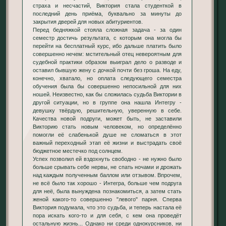
страха и несчастий, Виктория стала студенткой в
последний день приёма, буквально за минуты до
закрытия дверей для новых абитуриентов.
Перед бедняжкой стояла сложная задача - за один
семестр достичь результата, с которым она могла бы
перейти на бесплатный курс, ибо дальше платить было
совершенно нечем: мстительный отец невероятным для
судебной практики образом выиграл дело о разводе и
оставил бывшую жену с дочкой почти без гроша. На еду,
конечно, хватало, но оплата следующего семестра
обучения была бы совершенно непосильной для них
ношей. Неизвестно, как бы сложилась судьба Виктории в
другой ситуации, но в группе она нашла Интегру -
девушку твёрдую, решительную, уверенную в себе.
Качества новой подруги, может быть, не заставили
Викторию стать новым человеком, но определённо
помогли её слабенькой душе не сломаться в этот
важный переходный этап её жизни и выстрадать своё
бюджетное местечко под солнцем.
Успех позволил ей вздохнуть свободно - не нужно было
больше срывать себе нервы, не спать ночами и дрожать
над каждым полученным баллом или отзывом. Впрочем,
не всё было так хорошо - Интегра, больше чем подруга
для неё, была вынуждена познакомиться, а затем стать
женой какого-то совершенно "левого" парня. Сперва
Виктория подумала, что это судьба, и теперь настала её
пора искать кого-то и для себя, с кем она проведёт
остальную жизнь... Однако ни среди однокурсников, ни