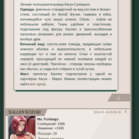
Личная телохранительница Кагуи Сумераги.
Одежда:
довольно стандартный на вид костюм в бизнес-
стиле, состоящий из белой блузки, пиджака и юбки,
кончающейся чуть выше колена. Обувь - туфли на
небольшом каблуке. Ткань удобная и эластичная,
подогнанная под фигуру Каллен и приспособленная
насколько возможно для резких движений, выпадов и
вообще драк.
Внешний вид:
светло-алая помада, придающая губам
немного объёма и выразительности, и небольшие
коррекции тут и там по мелочи. Очки с золотистой
оправой, проходящей по нижней половине каждой из
линз (0 диоптрий). Причёска - спереди локоны свободны
как обычно, а сзади всё собрано в тугой пучок.
Факт:
причёску Каллен подсмотрела у одной из
партнёров Кагуи - Мариэ Мамии (иллюстрацию можно
вот здесь
найти
).
+5
Kallen Kozuki
2018-01-16 03:56:18
4
Ms. Funbags
Сообщений:
1095
Уважение:
+1945
Награды
: 19
Личная страница