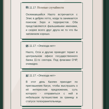
Нелепые случайности
03.11.17:
Оклемавшийся Наото встречается с
Элис в дебрях гетто, когда та занимается
поиском Зеро и террористов. Оба
представляются фальшивыми именами,
и скорее всего друг друга не то что бы
запомнили хорошо.
05.11.17: <Эпизода нет>
Наото, Огги и другие проводят теракт в
центральном офисе государственного
банка 11-го сектора. Под флагами ОЧР,
очевидно.
12.11.17: <Эпизода нет>
В этот день Каллен приходит по
приглашению Кагуи, чтобы выслушать о
её интересном предложении, суть
которого - отправиться с ней в
небольшое путешествие за границу в
статусе телохранительницы.