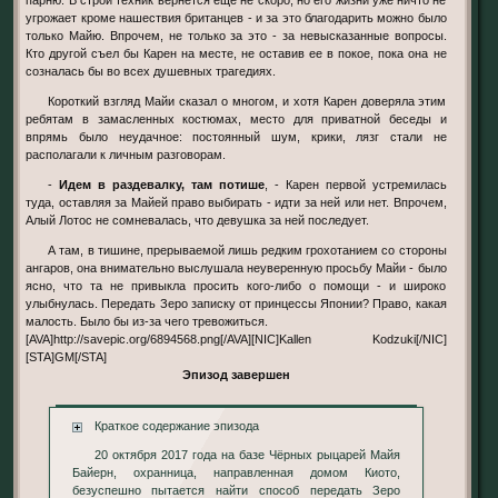
угрожает кроме нашествия британцев - и за это благодарить можно было
только Майю. Впрочем, не только за это - за невысказанные вопросы.
Кто другой съел бы Карен на месте, не оставив ее в покое, пока она не
созналась бы во всех душевных трагедиях.
Короткий взгляд Майи сказал о многом, и хотя Карен доверяла этим
ребятам в замасленных костюмах, место для приватной беседы и
впрямь было неудачное: постоянный шум, крики, лязг стали не
располагали к личным разговорам.
-
Идем в раздевалку, там потише
, - Карен первой устремилась
туда, оставляя за Майей право выбирать - идти за ней или нет. Впрочем,
Алый Лотос не сомневалась, что девушка за ней последует.
А там, в тишине, прерываемой лишь редким грохотанием со стороны
ангаров, она внимательно выслушала неуверенную просьбу Майи - было
ясно, что та не привыкла просить кого-либо о помощи - и широко
улыбнулась. Передать Зеро записку от принцессы Японии? Право, какая
малость. Было бы из-за чего тревожиться.
[AVA]http://savepic.org/6894568.png[/AVA][NIC]Kallen Kodzuki[/NIC]
[STA]GM[/STA]
Эпизод завершен
Краткое содержание эпизода
20 октября 2017 года на базе Чёрных рыцарей Майя
Байерн, охранница, направленная домом Киото,
безуспешно пытается найти способ передать Зеро