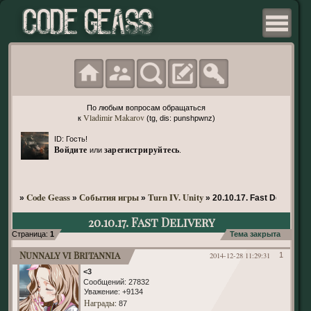
По любым вопросам обращаться
Vladimir Makarov
к
(tg, dis: punshpwnz)
ID: Гость!
Войдите
зарегистрируйтесь
или
.
Code Geass
События игры
Turn IV. Unity
»
»
»
»
20.10.17. Fast Delivery
20.10.17. Fast Delivery
Страница:
1
Тема закрыта
Nunnaly vi Britannia
2014-12-28 11:29:31
1
<3
Сообщений:
27832
Уважение:
+9134
Награды
: 87