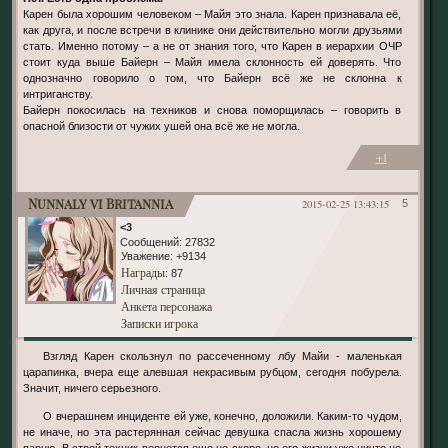
Карен была хорошим человеком – Майя это знала. Карен признавала её,
как друга, и после встречи в клинике они действительно могли друзьями
стать. Именно потому – а не от знания того, что Карен в иерархии ОЧР
стоит куда выше Байерн – Майя имела склонность ей доверять. Что
однозначно говорило о том, что Байерн всё же не склонна к
интриганству.
Байерн покосилась на техников и снова поморщилась – говорить в
опасной близости от чужих ушей она всё же не могла.
+1
Nunnaly vi Britannia
2015-02-25 13:43:15
5
<3
Сообщений:
27832
Уважение:
+9134
Награды
: 87
Личная страница
Анкета персонажа
Записки игрока
Взгляд Карен скользнул по рассеченному лбу Майи - маленькая
царапинка, вчера еще алевшая некрасивым рубцом, сегодня побурела.
Значит, ничего серьезного.
О вчерашнем инциденте ей уже, конечно, доложили. Каким-то чудом,
не иначе, но эта растерянная сейчас девушка спасла жизнь хорошему
парню. В строй техник вернется еще не скоро, но его жизни уже ничто не