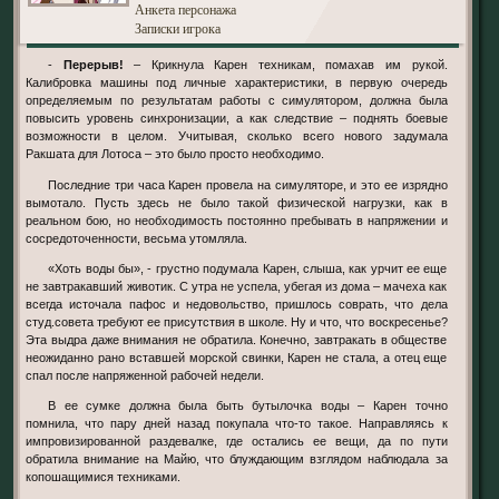
Анкета персонажа
Записки игрока
-
Перерыв!
– Крикнула Карен техникам, помахав им рукой.
Калибровка машины под личные характеристики, в первую очередь
определяемым по результатам работы с симулятором, должна была
повысить уровень синхронизации, а как следствие – поднять боевые
возможности в целом. Учитывая, сколько всего нового задумала
Ракшата для Лотоса – это было просто необходимо.
Последние три часа Карен провела на симуляторе, и это ее изрядно
вымотало. Пусть здесь не было такой физической нагрузки, как в
реальном бою, но необходимость постоянно пребывать в напряжении и
сосредоточенности, весьма утомляла.
«Хоть воды бы», - грустно подумала Карен, слыша, как урчит ее еще
не завтракавший животик. С утра не успела, убегая из дома – мачеха как
всегда источала пафос и недовольство, пришлось соврать, что дела
студ.совета требуют ее присутствия в школе. Ну и что, что воскресенье?
Эта выдра даже внимания не обратила. Конечно, завтракать в обществе
неожиданно рано вставшей морской свинки, Карен не стала, а отец еще
спал после напряженной рабочей недели.
В ее сумке должна была быть бутылочка воды – Карен точно
помнила, что пару дней назад покупала что-то такое. Направляясь к
импровизированной раздевалке, где остались ее вещи, да по пути
обратила внимание на Майю, что блуждающим взглядом наблюдала за
копошащимися техниками.