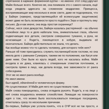
спрятанное в кармане форменной куртки – но именно этот след удручал
Майю больше всего. Конечно же, она понимала это с самого начала, ещё
когда увидела адресата на сложенном квадратике. Принцесса,
воспринимающая мир несколько в ином свете, даже не подозревала, что
у Байерн (наверно, представляющейся ей всемогущим защитником)
может даже не быть возможности просто подойти к Зеро и протянуть ему
письмо. Да и как иначе, она ведь простая охранница?
Сейчас, неся свое дежурство, Байерн казалась растерянной – на обычно
спокойное лицо то и дело набегала тень, внимательные глаза, обычно
подмечающие все детали, смотрели совершенно туманно, а рука, не
исчезающая с Ruger’а, покоящегося в кобуре, выдавала её
окончательно. Байерн действительно не знала, что делать.
Как вообще можно что-то сделать человеку, для которого тебя
нет?
Раньше ей тоже приходилось служить посланницей воли госпожи, но она
имела дело с равными Сумераги, такими же по положению, как Кагуя или
даже ниже. Они были из круга людей, кого не касалась война. Майя
входила в их дома, кланялась с отмеренным этикетом почтением, и
смотрела прямо в лицо, как делала всегда, вне зависимости от ранга
собеседника.
Этот же не имел ранга вообще.
Не имел имени.
Был идеей, облачённой в человеческую форму.
Не существовал
. И Майи для него не существовало тоже.
Майя снова поморщилась, снова огладила рукоять Ruger’а, и на лице у
неё снова воцарилось мнимое спокойствие. Лежащая на поверхности
идея о том, что можно было воспользоваться помощью посредника,
отметалась сразу по нескольким причинам.
Во-первых, Байерн уже успела понять, что в ОЧР всё не так просто, и