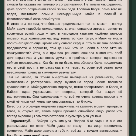
смогла бы оказать им толкового сопротивления. Не только как охранник,
даже просто сохранения своей жизни ради. Госпожа Кагуя, сама того не
ведая, поставила обычно несокрушимую Майю в полный и
безоговорочный логический тупик.
В итоге она поняла, что больше продолжаться так не может – взгляд
Майи вдруг приобрёл осмысленность, она поправила автомат, зачем-то
коснулась рукой груди – там, в нагрудном кармане надёжно таилось
письмо, ещё хранившее частицу тепла госпожи Кагуи, и Майя не могла
носить его где-то ещё, кроме как у самого сердца. Это ли не знак великой
преданности и верности, тем ценный, что не носил в себе оттенка
показушности? Итак, она приняла решение: сначала выполнить свой
долг охранника, а уже потом думать о проблеме, которая однозначно
сейчас неразрешима. Как бы то ни было, она обязана была продолжать
нести свой пост, а не рассуждать на темы, которые всё равно пока
невозможно привести к нужному результату.
Тем не менее, за этими минутами выпадения из реальности, она
окончательно растерялась, когда буквально перед носом возникло
красное пятно. Майя удивленно моргнула, пятно превратилось в Карен, и
Байерн едва удержалась от вопроса, который бы выдал её
растерянность. Она удержалась – но всё же очень хотела спросить у
юной лётчицы найтмера, как она оказалась так близко.
Вместо этого Байерн медленно выдохнула, на какой-то момент прикрыла
глаза, а, открыв их, явила Карен прежнее спокойное лицо, разве что
взгляд охранницы заметно потеплел, а губы тронула улыбка.
– Здравствуй. –
Байерн чуть кивнула. Вопрос был задан, и она его
расслышала, но ответ Майя дала не сразу – на лице проявились
сомнения, Майя даже закусила губу и, всё же, с трудом выговорила,
–
Нет. Есть одна проблема.