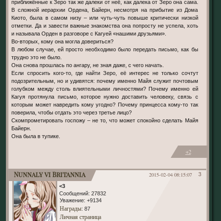
приближённые к Зеро так же далеки от неё, как далека от Зеро она сама.
В сложной иерархии Ордена, Байерн, несмотря на прибытие из Дома
Киото, была в самом низу – или чуть-чуть повыше критически низкой
отметки. Да и завести важные знакомства она попросту не успела, хоть
и называла Орден в разговоре с Кагуей «нашими друзьями».
Во-вторых, кому она могла довериться?
В любом случае, ей просто необходимо было передать письмо, как бы
трудно это не было.
Она снова прошлась по ангару, не зная даже, с чего начать.
Если спросить кого-то, где найти Зеро, её интерес не только сочтут
подозрительным, но и удивятся: почему именно Майя служит почтовым
голубком между столь влиятельными личностями? Почему именно ей
Кагуя протянула письмо, которое нужно доставить человеку, связь с
которым может навредить кому угодно? Почему принцесса кому-то так
поверила, чтобы отдать это через третье лицо?
Скомпрометировать госпожу – не то, что может спокойно сделать Майя
Байерн.
Она была в тупике.
+2
Nunnaly vi Britannia
2015-02-04 08:15:07
3
<3
Сообщений:
27832
Уважение:
+9134
Награды
: 87
Личная страница