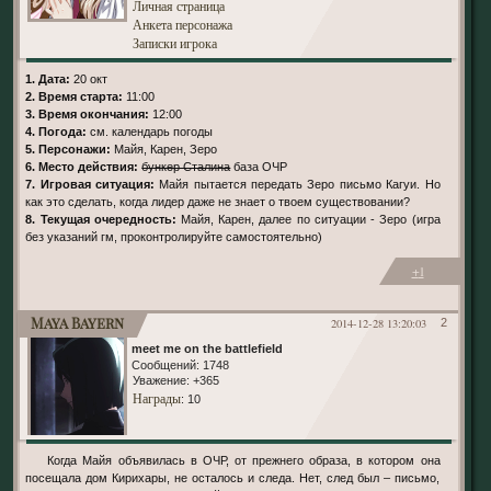
Личная страница
Анкета персонажа
Записки игрока
1. Дата:
20 окт
2. Время старта:
11:00
3. Время окончания:
12:00
4. Погода:
см. календарь погоды
5. Персонажи:
Майя, Карен, Зеро
6. Место действия:
бункер Сталина
база ОЧР
7. Игровая ситуация:
Майя пытается передать Зеро письмо Кагуи. Но
как это сделать, когда лидер даже не знает о твоем существовании?
8. Текущая очередность:
Майя, Карен, далее по ситуации - Зеро (игра
без указаний гм, проконтролируйте самостоятельно)
+1
Maya Bayern
2014-12-28 13:20:03
2
meet me on the battlefield
Сообщений:
1748
Уважение:
+365
Награды
: 10
Когда Майя объявилась в ОЧР, от прежнего образа, в котором она
посещала дом Кирихары, не осталось и следа. Нет, след был – письмо,