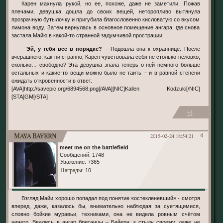
Карен махнула рукой, но ее, похоже, даже не заметили. Пожав
плечами, девушка дошла до своих вещей, неторопливо вытянула
прозрачную бутылочку и пригубила благословенно кисловатую со вкусом
лимона воду. Затем вернулась в основное помещение ангара, где снова
застала Майю в какой-то странной задумчивой прострации.
-
Эй, у тебя все в порядке?
– Подошла она к охраннице. После
вчерашнего, как ни странно, Карен чувствовала себя не столько неловко,
сколько… свободно? Эта девушка знала теперь о ней немного больше
остальных и какие-то вещи можно было не таить – и в равной степени
ожидать откровенности в ответ.
[AVA]http://savepic.org/6894568.png[/AVA][NIC]Kallen Kodzuki[/NIC]
[STA]GM[/STA]
+1
Maya Bayern
2015-02-24 18:54:21
4
meet me on the battlefield
Сообщений:
1748
Уважение:
+365
Награды
: 10
Взгляд Майи хорошо попадал под понятие «остекленевший» - смотря
вперед, даже, казалось бы, внимательно наблюдая за суетящимися,
словно бойкие муравьи, техниками, она не видела ровным счётом
ничего. Ввались в ангар британцы – Байерн, к стыду своему, даже не