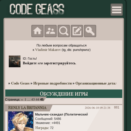
По любым вопросам обращаться
Vladimir Makarov
к
(tg, dis: punshpwnz)
ID: Гость!
Войдите
зарегистрируйтесь
или
.
Code Geass
Игровые подробности
Организационные детали
»
»
»
»
Обс
Обсуждение игры
«
1
43
44
Страница:
…
45
Renly la Britannia
2026-06-18 09:21:38
881
Мальчик-скандал (Политический)
Сообщений:
5486
Уважение:
+4491
Награды
: 72