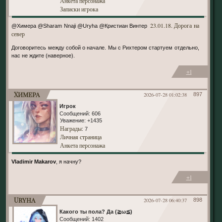
Анкета персонажа
Записки игрока
23.01.18. Дорога на
@Химера @Sharam Nnaji @Uryha @Кристиан Винтер
север
Договоритесь между собой о начале. Мы с Рихтером стартуем отдельно,
нас не ждите (наверное).
+1
Химера
2026-07-28 01:02:38
897
Игрок
Сообщений:
606
Уважение:
+1435
Награды
: 7
Личная страница
Анкета персонажа
Vladimir Makarov
, я начну?
+1
Uryha
2026-07-28 06:40:37
898
Какого ты пола? Да (≧ω≦)
Сообщений:
1402