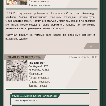
Личная страница
Анкета персонажа
18.09.17. Внутренние проблемы в 11 секторе
- О, вот оно. Александр
МакГиди, "глава Департамента Внешней Разведки, резидентуры
Одиннадцатой зоны.". Насчет его статуса у меня сомнения, в те времена
мог иметь место бардак в плане форумного канона, так что можно
уточнить в свете приведения такового в порядок.
Настучал принцу на темные дела коллег по опасному бизнесу и
правильно сделал.
0
Charles zi Britannia
2026-06-18 15:34:54
882
The Emperor
Сообщений:
270
Уважение:
+1382
Награды
: 24
Личная страница
Анкета персонажа
Записки игрока
#p248151,Marika Soresi написал(а):
министр обороны