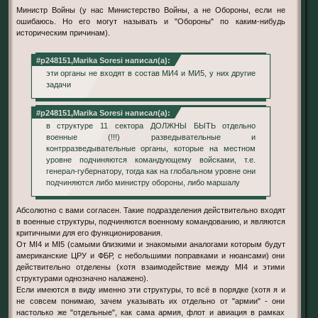
Министр Войны (у нас Министерство Войны, а не Обороны, если не
ошибаюсь. Но его могут называть и "Обороны" по каким-нибудь
историческим причинам).
#p248151,Marika Soresi написал(а):
эти органы не входят в состав МИ4 и МИ5, у них другие
задачи
#p248151,Marika Soresi написал(а):
в структуре 11 сектора ДОЛЖНЫ БЫТЬ отдельно
военные (!!!) разведывательные и
контрразведывательные органы, которые на местном
уровне подчиняются командующему войсками, т.е.
генерал-губернатору, тогда как на глобальном уровне они
подчиняются либо министру обороны, либо маршалу
Абсолютно с вами согласен. Такие подразделения действительно входят
в военные структуры, подчиняются военному командованию, и являются
критичными для его функционирования.
От MI4 и MI5 (самыми близкими и знакомыми аналогами которым будут
американские ЦРУ и ФБР, с небольшими поправками и нюансами) они
действительно отделены (хотя взаимодействие между MI4 и этими
структурами однозначно налажено).
Если имеются в виду именно эти структуры, то всё в порядке (хотя я и
не совсем понимаю, зачем указывать их отдельно от "армии" - они
настолько же "отдельные", как сама армия, флот и авиация в рамках