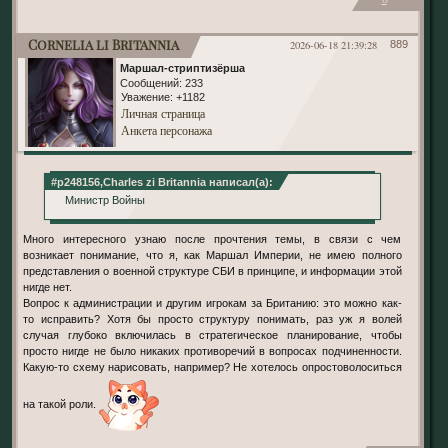
Cornelia li Britannia
2026-06-18 21:39:28
889
Маршал-стриптизёрша
Сообщений:
233
Уважение:
+1182
Личная страница
Анкета персонажа
#p248156,Charles zi Britannia написал(а):
Министр Войны
Много интересного узнаю после прочтения темы, в связи с чем
возникает понимание, что я, как Маршал Империи, не имею полного
представления о военной структуре СБИ в принципе, и информации этой
нигде нет.
Вопрос к администрации и другим игрокам за Британию: это можно как-
то исправить? Хотя бы просто структуру понимать, раз уж я волей
случая глубоко включилась в стратегическое планирование, чтобы
просто нигде не было никаких противоречий в вопросах подчиненности.
Какую-то схему нарисовать, например? Не хотелось опростоволоситься
на такой роли.