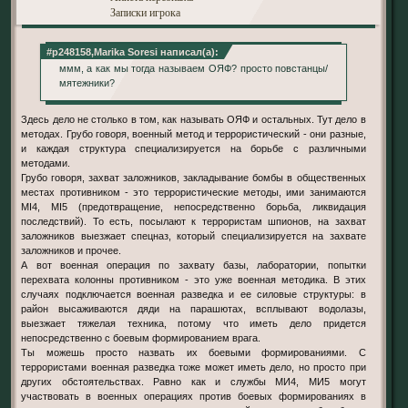
Записки игрока
#p248158,Marika Soresi написал(а):
ммм, а как мы тогда называем ОЯФ? просто повстанцы/
мятежники?
Здесь дело не столько в том, как называть ОЯФ и остальных. Тут дело в
методах. Грубо говоря, военный метод и террористический - они разные,
и каждая структура специализируется на борьбе с различными
методами.
Грубо говоря, захват заложников, закладывание бомбы в общественных
местах противником - это террористические методы, ими занимаются
MI4, MI5 (предотвращение, непосредственно борьба, ликвидация
последствий). То есть, посылают к террористам шпионов, на захват
заложников выезжает спецназ, который специализируется на захвате
заложников и прочее.
А вот военная операция по захвату базы, лаборатории, попытки
перехвата колонны противником - это уже военная методика. В этих
случаях подключается военная разведка и ее силовые структуры: в
район высаживаются дяди на парашютах, всплывают водолазы,
выезжает тяжелая техника, потому что иметь дело придется
непосредственно с боевым формированием врага.
Ты можешь просто назвать их боевыми формированиями. С
террористами военная разведка тоже может иметь дело, но просто при
других обстоятельствах. Равно как и службы МИ4, МИ5 могут
участвовать в военных операциях против боевых формированиях в