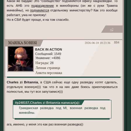
Какой же бардак! Это "сообщество" подчиняется офису нацразведки. То
есть АНБ это
подразделение
в минобороны (он же с руки Трампа
минвойны), но
подчиняется
отдельному министерству? Как это вообще
работает, ума не приложу!
Но в СБИ будет проще, и на том спасибо.
+2
Marika Soresi
2026-06-18 18:23:36
884
BACK IN ACTION
Сообщений:
1549
Уважение:
+4086
Награды
: 28
Личная страница
Анкета персонажа
Charles zi Britannia
, в США сейчас еще одну разведку хотят сделать,
отдельную военную))) так что я на них даже боюсь ориентироваться
полностью, мы тут все запутаемся)))
#p248157,Charles zi Britannia написал(а):
Гражданская разведка под MI, военная разведка под
минвойны.
ага, именно, у меня это как раз военная разведка))