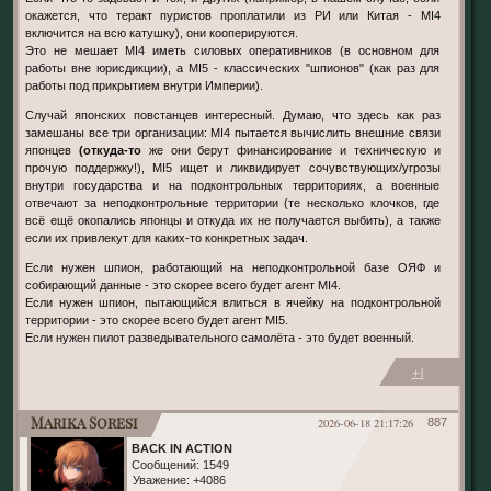
окажется, что теракт пуристов проплатили из РИ или Китая - MI4
включится на всю катушку), они кооперируются.
Это не мешает MI4 иметь силовых оперативников (в основном для
работы вне юрисдикции), а MI5 - классических "шпионов" (как раз для
работы под прикрытием внутри Империи).
Случай японских повстанцев интересный. Думаю, что здесь как раз
замешаны все три организации: MI4 пытается вычислить внешние связи
японцев
(откуда-то
же они берут финансирование и техническую и
прочую поддержку!), MI5 ищет и ликвидирует сочувствующих/угрозы
внутри государства и на подконтрольных территориях, а военные
отвечают за неподконтрольные территории (те несколько клочков, где
всё ещё окопались японцы и откуда их не получается выбить), а также
если их привлекут для каких-то конкретных задач.
Если нужен шпион, работающий на неподконтрольной базе ОЯФ и
собирающий данные - это скорее всего будет агент MI4.
Если нужен шпион, пытающийся влиться в ячейку на подконтрольной
территории - это скорее всего будет агент MI5.
Если нужен пилот разведывательного самолёта - это будет военный.
+1
Marika Soresi
2026-06-18 21:17:26
887
BACK IN ACTION
Сообщений:
1549
Уважение:
+4086