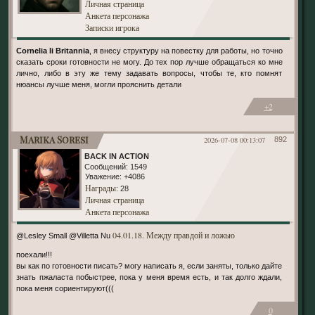
Личная страница
Анкета персонажа
Записки игрока
Cornelia li Britannia
, я внесу структуру на повестку для работы, но точно
сказать сроки готовности не могу. До тех пор лучше обращаться ко мне
лично, либо в эту же тему задавать вопросы, чтобы те, кто помнят
нюансы лучше меня, могли прояснить детали
+2
Marika Soresi
2026-07-08 00:13:07
892
BACK IN ACTION
Сообщений:
1549
Уважение:
+4086
Награды
: 28
Личная страница
Анкета персонажа
04.01.18. Между правдой и ложью
@Lesley Small @Villetta Nu
поехали!!!
вы как по готовности писать? могу написать я, если заняты, только дайте
знать пжаласта побыстрее, пока у меня время есть, и так долго ждали,
пока меня сориентируют(((
0