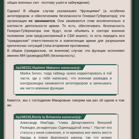
общих военных сил - поэтому ушёл в заблуждение).
Однако! В общем случае указанными "функциями" (а особенно
антитеррором и обеспечением безопасности Генерал-Губернатора) эти
организации
не занимаются.
Они занимаются этим исключительно в
контексте деятельности армии. То есть, обеспечивать безопасность
Генерал-Губернатора они будут, если объявить в секторе военное
положение (или предсумотренный в СБИ аналог), то есть передать все
"гражданские" ответственности и компетенции армии для разрешения
критических ситуаций (типа вторжения противника).
В общем (гражданском, не военном) случае эти функции исполняют
именно MI4 (разведка)/MI5 (безопасность).
#p248152,Vladimir Makarov написал(а):
Marika Soresi, тогда таблицу нужно корректировать в той
части, где у тебя написано, что военная разведка и
контрразведка занимаются антитеррором и записывать
им чисто военные функции
Кажется, мы с господином Макаровым говорим как раз об одном и том
же.
#p248155,Renly la Britannia написал(а):
Александр МакГиди, "глава Департамента Внешней
Разведки, резидентуры Одиннадцатой зоны.". Насчет его
статуса у меня сомнения, в те времена мог иметь место
бардак в плане форумного канона, так что можно