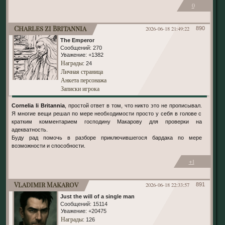
0
Charles zi Britannia
2026-06-18 21:49:22
890
The Emperor
Сообщений:
270
Уважение:
+1382
Награды
: 24
Личная страница
Анкета персонажа
Записки игрока
Cornelia li Britannia
, простой ответ в том, что никто это не прописывал.
Я многие вещи решал по мере необходимости просто у себя в голове с
кратким комментарием господину Макарову для проверки на
адекватность.
Буду рад помочь в разборе приключившегося бардака по мере
возможности и способности.
+1
Vladimir Makarov
2026-06-18 22:33:57
891
Just the will of a single man
Сообщений:
15114
Уважение:
+20475
Награды
: 126