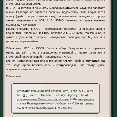
структуры так себя ведут.
В США, на которых я во многом моделирую структуры СБИ, это работает
иначе. Разведка не является военным ведомством. Она подчиняется
офису (грубо говоря, министерству) национальной разведки (которому
также подчиняются и ФБР, АНБ, РУМО (именно та самая военная
разведка), и так далее.
Иными словами, в СССР "гражданская" разведка на высшем уровне
подчинялась "военной". В США наоборот. А в СБИ мухи (гражданская) и
котлеты (военная) отдельно. Гражданская разведка под MI, военная
разведка под минвойны.
Обновлено: КГБ в СССР было вообще "ведомством с правами
министерства", то есть совершенно отдельной от всего госаппарата
структурой, подчиняющейся напрямую ЦК КПСС.
Как же "интересно" там всё было организовано! Крайне
внушительно
это, когда орган безопасности и контрразведки - по факту целое
отдельное министерство.
Обновлено:
Аге́нтство национа́льной безопа́сности, сокр. АНБ [ а-эн-
бэ́ ][3] (англ. National Security Agency, NSA) —
подразделение Министерства обороны
США,
входящее в
состав Разведывательного сообщества США
на правах
независимого разведывательного органа