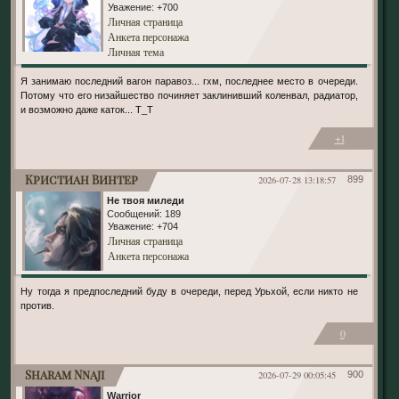
Уважение:
+700
Личная страница
Анкета персонажа
Личная тема
Я занимаю последний вагон паравоз... гхм, последнее место в очереди.
Потому что его низайшество починяет заклинивший коленвал, радиатор,
и возможно даже каток... Т_Т
+1
Кристиан Винтер
2026-07-28 13:18:57
899
Не твоя миледи
Сообщений:
189
Уважение:
+704
Личная страница
Анкета персонажа
Ну тогда я предпоследний буду в очереди, перед Урьхой, если никто не
против.
0
Sharam Nnaji
2026-07-29 00:05:45
900
Warrior