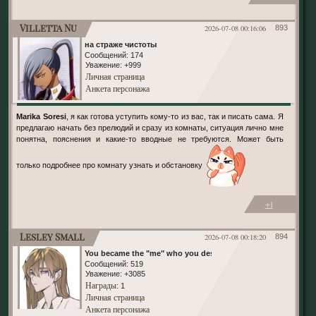
Villetta Nu
2026-07-08 00:16:06
893
на страже чистоты
Сообщений:
174
Уважение:
+999
Личная страница
Анкета персонажа
Marika Soresi
, я как готова уступить кому-то из вас, так и писать сама. Я
предлагаю начать без прелюдий и сразу из комнаты, ситуация лично мне
понятна, пояснения и какие-то вводные не требуются. Может быть
только подробнее про комнату узнать и обстановку
+1
Lesley Small
2026-07-08 00:18:20
894
You became the "me" who you despised
Сообщений:
519
Уважение:
+3085
Награды
: 1
Личная страница
Анкета персонажа