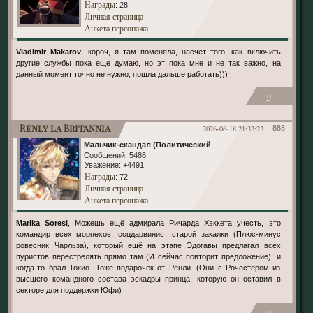
Награды
: 28
Личная страница
Анкета персонажа
Vladimir Makarov
, короч, я там поменяла, насчет того, как включить
другие службы пока еще думаю, но эт пока мне и не так важно, на
данный момент точно не нужно, пошла дальше работать)))
0
Renly la Britannia
2026-06-18 21:33:23
888
Мальчик-скандал (Политический)
Сообщений:
5486
Уважение:
+4491
Награды
: 72
Личная страница
Анкета персонажа
Marika Soresi
, Можешь ещё адмирала Ричарда Хэккета учесть, это
командир всех морпехов, соцдарвинист старой закалки (Плюс-минус
ровесник Чарльза), который ещё на этапе Эдогавы предлагал всех
пуристов перестрелять прямо там (И сейчас повторит предложение), и
когда-то брал Токио. Тоже подарочек от Ренли. (Они с Рочестером из
высшего командного состава эскадры принца, которую он оставил в
секторе для поддержки Юфи)
0