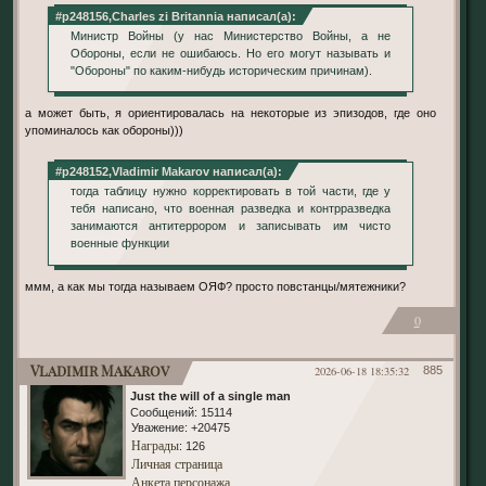
#p248156,Charles zi Britannia написал(а):
Министр Войны (у нас Министерство Войны, а не
Обороны, если не ошибаюсь. Но его могут называть и
"Обороны" по каким-нибудь историческим причинам).
а может быть, я ориентировалась на некоторые из эпизодов, где оно
упоминалось как обороны)))
#p248152,Vladimir Makarov написал(а):
тогда таблицу нужно корректировать в той части, где у
тебя написано, что военная разведка и контрразведка
занимаются антитеррором и записывать им чисто
военные функции
ммм, а как мы тогда называем ОЯФ? просто повстанцы/мятежники?
0
Vladimir Makarov
2026-06-18 18:35:32
885
Just the will of a single man
Сообщений:
15114
Уважение:
+20475
Награды
: 126
Личная страница
Анкета персонажа