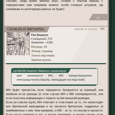
случаях, когда нужен именно опыт, схожий с опытом борьбы с
террористами (как например момент особо сложных штурмов, где
силовикам из антитеррора равных не будет)
+3
Charles zi Britannia
2026-06-18 19:41:54
886
The Emperor
Сообщений:
270
Уважение:
+1382
Награды
: 24
Личная страница
Анкета персонажа
Записки игрока
#p248159,Vladimir Makarov написал(а):
ими занимаются MI4, MI5 (предотвращение,
непосредственно борьба, ликвидация последствий)
MI4 будет причастна, если террористы базируются за границей, или
прибыли из-за границы (в этом случае MI4 и MI5 кооперируются), или
если получена информация о теракте путём внешней разведки.
Если уж совсем грубо, MI4 отвечает в этом плане за то, что происходит
вне британской юрисдикции и не касается британских подданных (и
приближенных к ним типа нумеров), а MI5 - за то, что внутри и касается.
Если что-то задевает и тех, и других (например, в нашем случае, если