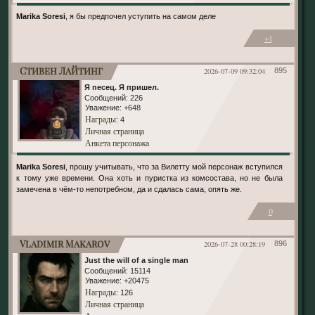
Marika Soresi
, я бы предпочел уступить на самом деле
+1
Стивен Лайтинг
2026-07-09 09:32:04
895
Я песец. Я пришел.
Сообщений:
226
Уважение:
+648
Награды
: 4
Личная страница
Анкета персонажа
Marika Soresi
, прошу учитывать, что за Вилетту мой персонаж вступился
к тому уже времени. Она хоть и пуристка из комсостава, но не была
замечена в чём-то непотребном, да и сдалась сама, опять же.
0
Vladimir Makarov
2026-07-28 00:28:19
896
Just the will of a single man
Сообщений:
15114
Уважение:
+20475
Награды
: 126
Личная страница