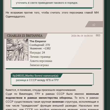
уточнить в свете приведения такового в порядок.
Не возражаю против того, чтобы считать этого персонажа главой MI4
Одиннадцатого.
+3
Charles zi Britannia
2026-06-18 16:04:44
883
The Emperor
Сообщений:
270
Уважение:
+1382
Награды
: 24
Личная страница
Анкета персонажа
Записки игрока
#p248151,Marika Soresi написал(а):
разница в СССР между КГБ и ГРУ
Кажется, я понимаю, откуда произошло недопонимание.
Судя по Википедии, ГРУ в рамках СССР было именно
военным
ведомством в рамках министерства обороны.
То есть в рамках
СССР существовала такая крупная
военная
структура, исполняющая в
том числе "гражданские" функции внешней разведки. Насколько мне
известно, для СССР это вообще нормальное явление, когда военные