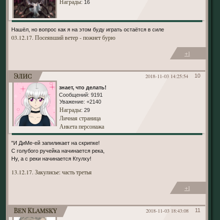
Награды
: 16
Нашёл, но вопрос как я на этом буду играть остаётся в силе
03.12.17. Посеявший ветер - пожнет бурю
+1
Элис
2018-11-03 14:25:54
10
знает, что делать!
Сообщений:
9191
Уважение:
+2140
Награды
: 29
Личная страница
Анкета персонажа
"И ДиМе-ей запиликает на скрипке!
С голубого ручейка начинается река,
Ну, а с реки начинается Ктулху!
13.12.17. Закулисье: часть третья
+1
Ben Klamsky
2018-11-03 18:43:08
11