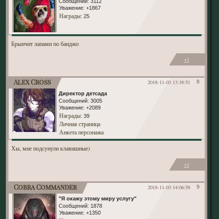
Сообщений:
3112
Уважение:
+1867
Награды
: 25
Брынчит лапами по банджо
+1
Alex Cross
2018-11-03 13:38:51
8
Директор детсада
Сообщений:
3005
Уважение:
+2089
Награды
: 39
Личная страница
Анкета персонажа
Хы, мне подсунули клавишные)
+1
Cobra Commander
2018-11-03 14:06:58
9
"Я окажу этому миру услугу"
Сообщений:
1878
Уважение:
+1350