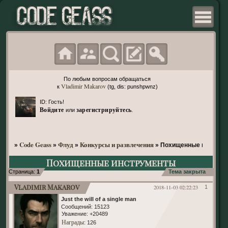
По любым вопросам обращаться
Vladimir Makarov
к
(tg, dis: punshpwnz)
ID: Гость!
Войдите
зарегистрируйтесь
или
.
Code Geass
Флуд
Конкурсы и развлечения
»
»
»
»
Похищенные инструм
Похищенные инструменты
Страница:
1
Тема закрыта
Vladimir Makarov
2018-11-03 02:22:23
1
Just the will of a single man
Сообщений:
15123
Уважение:
+20489
Награды
: 126