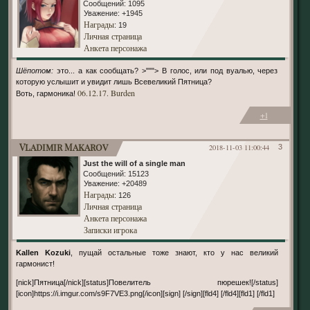
Сообщений:
1095
Уважение:
+1945
Награды
: 19
Личная страница
Анкета персонажа
Шёпотом:
это... а как сообщать? >"""> В голос, или под вуалью, через
которую услышит и увидит лишь Всевеликий Пятница?
06.12.17. Burden
Воть, гармоника!
+1
Vladimir Makarov
2018-11-03 11:00:44
3
Just the will of a single man
Сообщений:
15123
Уважение:
+20489
Награды
: 126
Личная страница
Анкета персонажа
Записки игрока
Kallen Kozuki
, пущай остальные тоже знают, кто у нас великий
гармонист!
[nick]Пятница[/nick][status]Повелитель пюрешек![/status]
[icon]https://i.imgur.com/s9F7VE3.png[/icon][sign] [/sign][fld4] [/fld4][fld1] [/fld1]