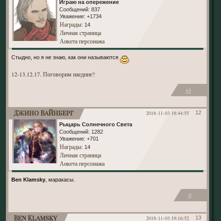
Играю на опережение
Сообщений:
837
Уважение:
+1734
Награды
: 14
Личная страница
Анкета персонажа
Стыдно, но я не знаю, как они называются
12-13.12.17. Поговорим наедине?
+1
Джино Вайнберг
2018-11-03 18:44:55
12
Рыцарь Солнечного Света
Сообщений:
1282
Уважение:
+701
Награды
: 14
Личная страница
Анкета персонажа
Ben Klamsky
, маракасы.
0
Ben Klamsky
2018-11-03 19:16:52
13