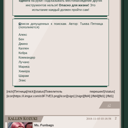
одного
на руки! Подсказывать местонахождение других
инструментов нельзя!
Опасно для жизни!
Это
испытание каждый должен пройти сам!
Список допущенных к поискам. Автор: Тыква Пятница
(пополняется)
Алекс
Бен
Джино
Каллен
Кобра
Коммандер
Лучано
Марика
Химера
Шарам
Элис
[nick]Пятница[/nick][status]Повелитель пюрешек![/status]
[icon]https://i.imgur.com/s9F7VE3.png[/icon][sign] [/sign][fld4] [/fld4][fld1] [/fld1]
+2
Kallen Kozuki
2018-11-03 03:18:58
2
Ms. Funbags