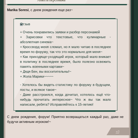
Marika Soresi
, с днем рождения еще раз~
Отзыв
+ Очень понравились заявки и разбор персонажей
+ Зарисовки что текстовые, что кулинарные -
абсолютная синема~
+ Кроссворд меня сломал, но я мало читаю в последнее
время по форуму, так что это нормально для меня~
+ Как приходяще-уходящий игрок, который мало вникает
в политику в последнее время, было полезно освежить
память военными картами~
+ Дядя Бен, вы восхитительны!~
+ Жопа Марики~~~~~
- Хотелось бы видеть статистику по форуму в будущем,
посты, и всякое такое~
- Даже расстроился, когда дочитал, хотелось ещё что-
нибудь прочитать интересное~ Что ж вы так мало
написали, ребята? Исправляйтесь к 15-летию!
С днем рождения, форум! Приятно возвращаться каждый раз, даже не
будучи активным игроком!~
+3