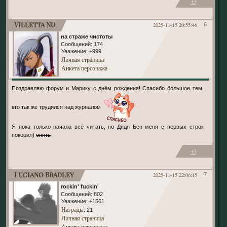
+3
Villetta Nu
2025-11-15 20:55:46
6
на страже чистоты
Сообщений:
174
Уважение:
+999
Личная страница
Анкета персонажа
Поздравляю форум и Марику с днём рождения! Спасибо большое тем,
кто так же трудился над журналом
Я пока только начала всё читать, но Дядя Бен меня с первых строк
покорил)
опять
+3
Luciano Bradley
2025-11-15 22:06:15
7
rockin' fuckin'
Сообщений:
802
Уважение:
+1561
Награды
: 21
Личная страница
Анкета персонажа