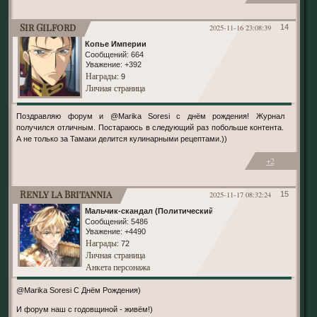
Sir Gilford
2025-11-16 23:08:39
14
Копье Империи
Сообщений:
664
Уважение:
+392
Награды
: 9
Личная страница
Поздравляю форум и @Marika Soresi с днём рождения! Журнал
получился отличным. Постараюсь в следующий раз побольше контента.
А не только за Тамаки делится кулинарными рецептами.))
+2
Renly la Britannia
2025-11-17 08:32:24
15
Мальчик-скандал (Политический)
Сообщений:
5486
Уважение:
+4490
Награды
: 72
Личная страница
Анкета персонажа
@Marika Soresi С Днём Рождения)
И форум наш с годовщиной - живём!)