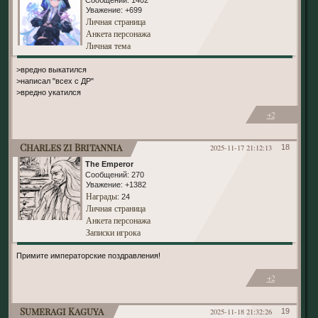
Сообщений:
1402
Уважение:
+699
Личная страница
Анкета персонажа
Личная тема
>вредно выкатился
>написал "всех с ДР"
>вредно укатился
+2
Charles zi Britannia
2025-11-17 21:12:13
18
The Emperor
Сообщений:
270
Уважение:
+1382
Награды
: 24
Личная страница
Анкета персонажа
Записки игрока
Примите императорские поздравления!
+2
Sumeragi Kaguya
2025-11-18 21:32:26
19