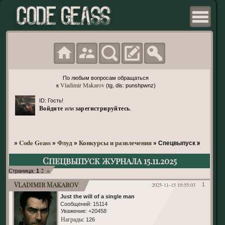
По любым вопросам обращаться
Vladimir Makarov
к
(tg, dis: punshpwnz)
ID: Гость!
Войдите
зарегистрируйтесь
или
.
Code Geass
Флуд
Конкурсы и развлечения
»
»
»
»
Спецвыпуск журнала 1
Спецвыпуск журнала 15.11.2025
2
»
Страница:
1
Vladimir Makarov
2025-11-15 19:55:03
1
Just the will of a single man
Сообщений:
15114
Уважение:
+20458
Награды
: 126