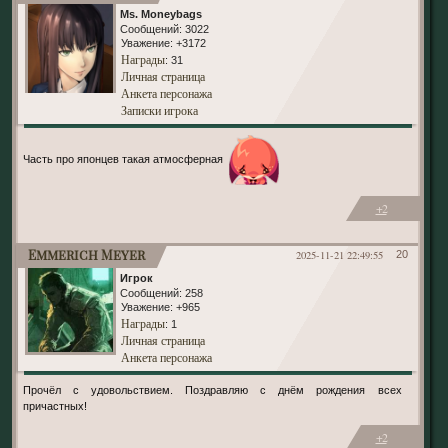
Ms. Moneybags
Сообщений:
3022
Уважение:
+3172
Награды
: 31
Личная страница
Анкета персонажа
Записки игрока
Часть про японцев такая атмосферная
+2
Emmerich Meyer
2025-11-21 22:49:55
20
Игрок
Сообщений:
258
Уважение:
+965
Награды
: 1
Личная страница
Анкета персонажа
Прочёл с удовольствием. Поздравляю с днём рождения всех
причастных!
+2