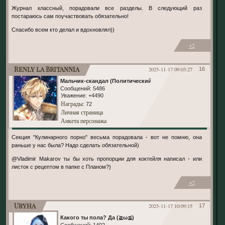
Журнал классный, порадовали все разделы. В следующий раз
постараюсь сам поучаствовать обязательно!
Спасибо всем кто делал и вдохновлял))
+2
Renly la Britannia
2025-11-17 09:03:27
16
Мальчик-скандал (Политический)
Сообщений:
5486
Уважение:
+4490
Награды
: 72
Личная страница
Анкета персонажа
Секция "Кулинарного порно" весьма порадовала - вот не помню, она
раньше у нас была? Надо сделать обязательной)
@Vladimir Makarov ты бы хоть пропорции для коктейля написал - или
листок с рецептом в папке с Планом?)
+2
Uryha
2025-11-17 10:09:15
17
Какого ты пола? Да (≧ω≦)