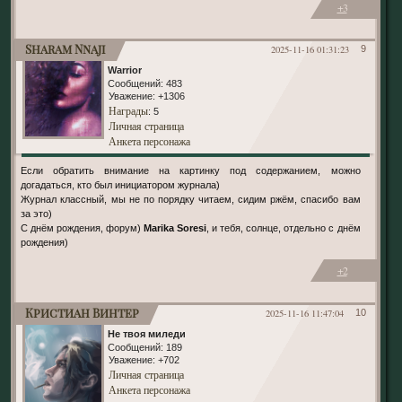
+3
Sharam Nnaji
2025-11-16 01:31:23
9
Warrior
Сообщений:
483
Уважение:
+1306
Награды
: 5
Личная страница
Анкета персонажа
Если обратить внимание на картинку под содержанием, можно
догадаться, кто был инициатором журнала)
Журнал классный, мы не по порядку читаем, сидим ржём, спасибо вам
за это)
С днём рождения, форум)
Marika Soresi
, и тебя, солнце, отдельно с днём
рождения)
+2
Кристиан Винтер
2025-11-16 11:47:04
10
Не твоя миледи
Сообщений:
189
Уважение:
+702
Личная страница
Анкета персонажа