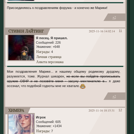
Присоединяюсь к поздравлениям форума - и конечно же Марики!
+2
Стивен Лайтинг
2025-11-16 14:02:14
11
Я песец. Я пришел.
Сообщений:
226
Уважение:
+648
Награды
: 4
Личная страница
Анкета персонажа
Мои поздравления Марике... и нашему общему родимому дурдому,
разумеется, тоже. Журнал шикарен,
но если вы пойдёте прописывать
оружие ОБЧР и не позовёте меня - засуну мехтенатклю в...
я даже
осознал, что подобной годноты мне не хватало
+2
Химера
2025-11-16 18:15:31
12
Игрок
Сообщений:
605
Уважение:
+1434
Награды
: 7