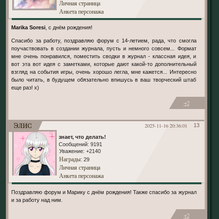
Личная страница
Анкета персонажа
Marika Soresi
, с днём рождения!
Спасибо за работу, поздравляю форум с 14-летием, рада, что смогла
поучаствовать в создании журнала, пусть и немного совсем... Формат
мне очень понравился, поместить сводки в журнал - классная идея, и
вот эта вот идея с заметками, которые дают какой-то дополнительный
взгляд на события игры, очень хорошо легла, мне кажется... Интересно
было читать, в будущем обязательно впишусь в ваш творческий штаб
еще раз! х)
+2
Элис
2025-11-16 20:36:01
13
знает, что делать!
Сообщений:
9191
Уважение:
+2140
Награды
: 29
Личная страница
Анкета персонажа
Поздравляю форум и Марику с днём рождения! Также спасибо за журнал
и за работу над ним.
+2