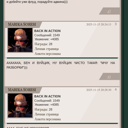
и добейте уже флуд, порадуйте админа)))
+7
Marika Soresi
2025-11-15 20:24:13
3
BACK IN ACTION
Сообщений:
1549
Уважение:
+4085
Награды
: 28
Личная страница
Анкета персонажа
АХАХАХА, БЕН И ВУЙЦИК, НУ ВУЙЦИК ЧИСТО ТАКАЯ: "МЧУ НА
РАЗБОРКИ")))
+3
Marika Soresi
2025-11-15 20:28:30
4
BACK IN ACTION
Сообщений:
1549
Уважение:
+4085
Награды
: 28
Личная страница
Анкета персонажа