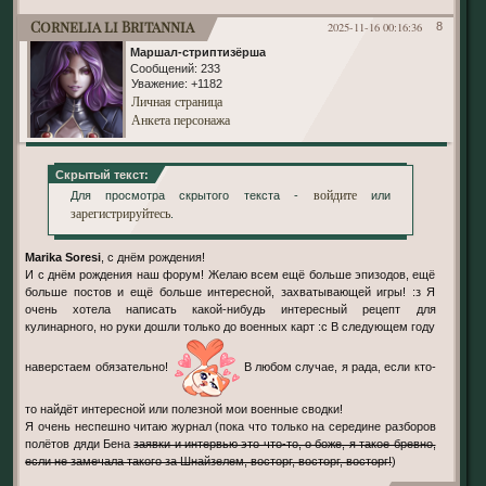
Cornelia li Britannia
2025-11-16 00:16:36
8
Маршал-стриптизёрша
Сообщений:
233
Уважение:
+1182
Личная страница
Анкета персонажа
Скрытый текст:
войдите
Для просмотра скрытого текста -
или
зарегистрируйтесь
.
Marika Soresi
, с днём рождения!
И с днём рождения наш форум! Желаю всем ещё больше эпизодов, ещё
больше постов и ещё больше интересной, захватывающей игры! :з Я
очень хотела написать какой-нибудь интересный рецепт для
кулинарного, но руки дошли только до военных карт :с В следующем году
наверстаем обязательно!
В любом случае, я рада, если кто-
то найдёт интересной или полезной мои военные сводки!
Я очень неспешно читаю журнал (пока что только на середине разборов
полётов дяди Бена
заявки и интервью это что-то, о боже, я такое бревно,
если не замечала такого за Шнайзелем, восторг, восторг, восторг!
)