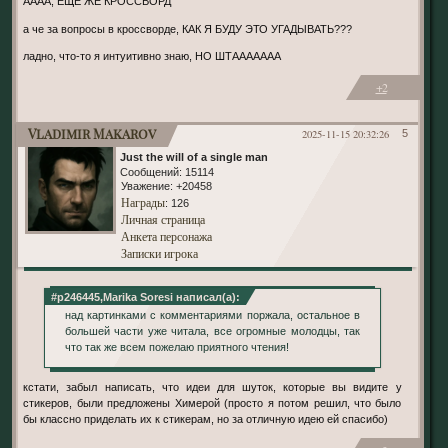
АААА, ЕЩЕ ЖЕ КРОССВОРД
а че за вопросы в кроссворде, КАК Я БУДУ ЭТО УГАДЫВАТЬ???
ладно, что-то я интуитивно знаю, НО ШТААААААА
+2
Vladimir Makarov
2025-11-15 20:32:26
5
Just the will of a single man
Сообщений:
15114
Уважение:
+20458
Награды
: 126
Личная страница
Анкета персонажа
Записки игрока
#p246445,Marika Soresi написал(а):
над картинками с комментариями поржала, остальное в
большей части уже читала, все огромные молодцы, так
что так же всем пожелаю приятного чтения!
кстати, забыл написать, что идеи для шуток, которые вы видите у
стикеров, были предложены Химерой (просто я потом решил, что было
бы классно приделать их к стикерам, но за отличную идею ей спасибо)