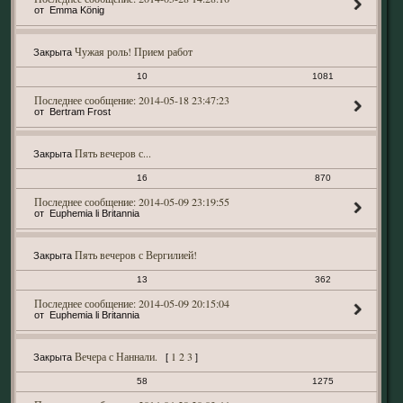
Emma König
Чужая роль! Прием работ
Закрыта
10
1081
2014-05-18 23:47:23
Bertram Frost
Пять вечеров с...
Закрыта
16
870
2014-05-09 23:19:55
Euphemia li Britannia
Пять вечеров с Вергилией!
Закрыта
13
362
2014-05-09 20:15:04
Euphemia li Britannia
Вечера с Наннали.
1
2
3
Закрыта
[
]
58
1275