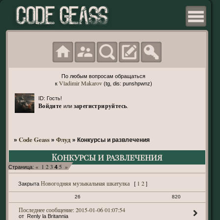
По любым вопросам обращаться
Vladimir Makarov
к
(tg, dis: punshpwnz)
ID: Гость!
Войдите
зарегистрируйтесь
или
.
Code Geass
Флуд
»
»
»
Конкурсы и развлечения
Конкурсы и развлечения
«
1
2
3
5
»
Страница:
4
Новогодняя музыкальная шкатулка
1
2
Закрыта
[
]
26
820
2015-01-06 01:07:54
Renly la Britannia