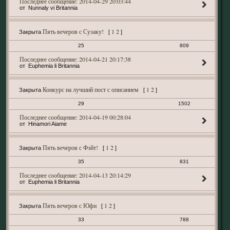
2014-04-29 20:03:44
Nunnaly vi Britannia
Пять вечеров с Сузаку!
1
2
Закрыта
[
]
25
809
2014-04-21 20:17:38
Euphemia li Britannia
Конкурс на лучший пост с описанием
1
2
Закрыта
[
]
29
1502
2014-04-19 00:28:04
Hinamori Aiame
Пять вечеров с Фэйт!
1
2
Закрыта
[
]
35
831
2014-04-13 20:14:29
Euphemia li Britannia
Пять вечеров с Юфи
1
2
Закрыта
[
]
33
788