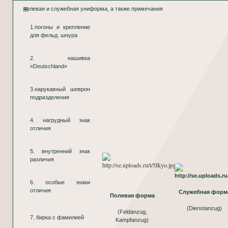
полевая и служебная униформа, а также примечания
1.погоны и крепление
для фельд. шнура
2. нашивка
«Deutschland»
3.нарукавный шеврон
подразделения
4. нагрудный знак
отличия
5. внутренний знак
различия
6. особые знаки
отличия
Служебная форм
Полевая форма
(Dienstanzug)
(Feldanzug,
7. бирка с фамилией
Kampfanzug)