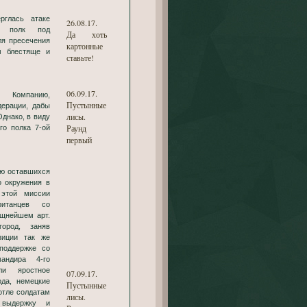
рглась атаке
26.08.17.
ий полк под
Да хоть
ля пресечения
картонные
м блестяще и
ставьте!
06.09.17.
ю Компанию,
Пустынные
ерации, дабы
лисы.
Однако, в виду
Раунд
го полка 7-ой
первый
ию оставшихся
о окружения в
этой миссии
британцев со
ощнейшем арт.
ород, заняв
зиции так же
поддержке со
андира 4-го
ли яростное
07.09.17.
ода, немецкие
Пустынные
отле солдатам
лисы.
 выдержку и