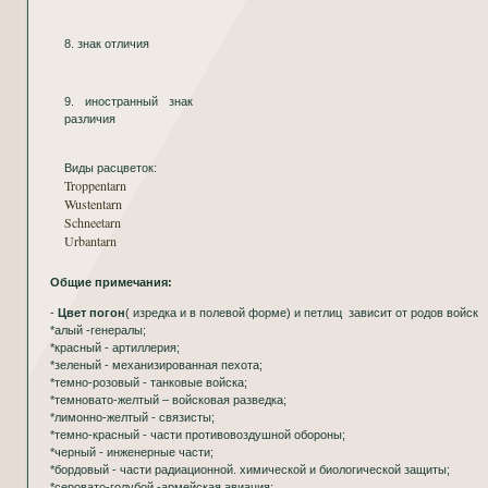
8. знак отличия
9. иностранный знак
различия
Виды расцветок:
Troppentarn
Wustentarn
Schneetarn
Urbantarn
Общие примечания:
-
Цвет погон
( изредка и в полевой форме) и петлиц зависит от родов войск
*алый -генералы;
*красный - артиллерия;
*зеленый - механизированная пехота;
*темно-розовый - танковые войска;
*темновато-желтый – войсковая разведка;
*лимонно-желтый - связисты;
*темно-красный - части противовоздушной обороны;
*черный - инженерные части;
*бордовый - части радиационной. химической и биологической защиты;
*серовато-голубой -армейская авиация;