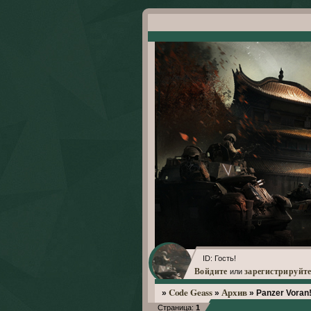
ID: Гость!
Войдите
зарегистрируйте
или
Code Geass
Архив
»
»
»
Panzer Voran
Страница:
1