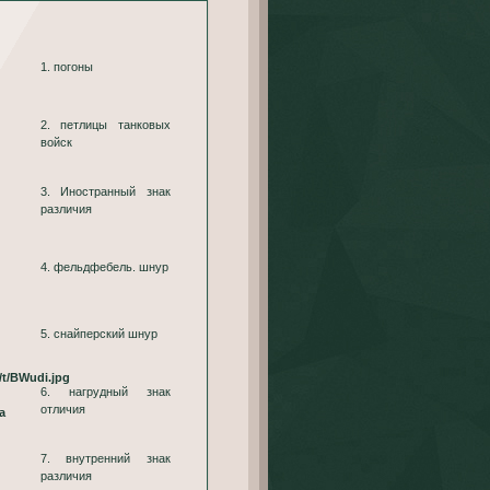
1. погоны
2. петлицы танковых
войск
3. Иностранный знак
различия
4. фельдфебель. шнур
5. снайперский шнур
6. нагрудный знак
отличия
а
7. внутренний знак
различия