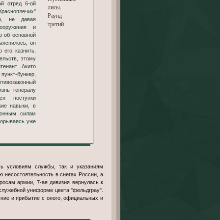
й отряд 6-ой
лисы.
Красноплечих"
Раунд
ю, не давая
третий
ооружения и
о об основной
ыяснилось, он
 его казнить,
ельств, этому
тенант Акито
пункт-бункер,
отивозаконный
знь генералу
ся поступки
ие навыки, в
ионным силам
рорываясь уже
ь условиям службы, так и указаниям
 несостоятельность в снегах России, а
росам армии, 7-ая дивизия вернулась к
служебной униформе цвета "фельдграу".
ние и прибытие с оного, официальных и