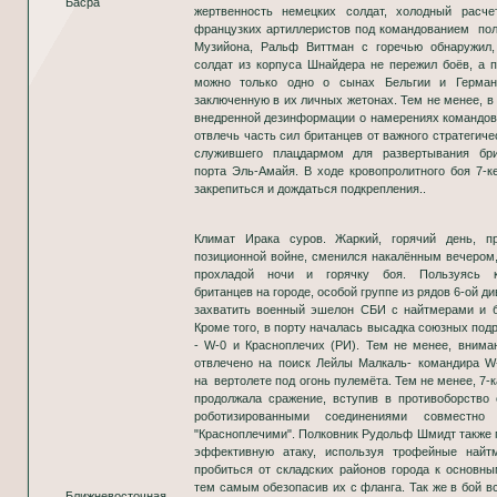
Басра
жертвенность немецких солдат, холодный расче
французких артиллеристов под командованием пол
Музийона, Ральф Виттман с горечью обнаружил,
солдат из корпуса Шнайдера не пережил боёв, а 
можно только одно о сынах Бельгии и Герман
заключенную в их личных жетонах. Тем не менее, в
внедренной дезинформации о намерениях командов
отвлечь часть сил британцев от важного стратегиче
служившего плацдармом для развертывания бри
порта Эль-Амайя. В ходе кровопролитного боя 7-к
закрепиться и дождаться подкрепления..
Климат Ирака суров. Жаркий, горячий день, п
позиционной войне, сменился накалённым вечером
прохладой ночи и горячку боя. Пользуясь к
британцев на городе, особой группе из рядов 6-ой д
захватить военный эшелон СБИ с найтмерами и б
Кроме того, в порту началась высадка союзных под
- W-0 и Красноплечих (РИ). Тем не менее, внима
отвлечено на поиск Лейлы Малкаль- командира W
на вертолете под огонь пулемёта. Тем не менее, 7
продолжала сражение, вступив в противоборство
роботизированными соединениями совместн
"Красноплечими". Полковник Рудольф Шмидт также 
эффективную атаку, используя трофейные найт
пробиться от складских районов города к основны
тем самым обезопасив их с фланга. Так же в бой в
Ближневосточная