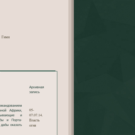
Гимн
Архивная
запись
командованием
05-
чной Африки,
07.07.14.
обывающие и
Власть
абы и Порта-
огня
 дабы оказать