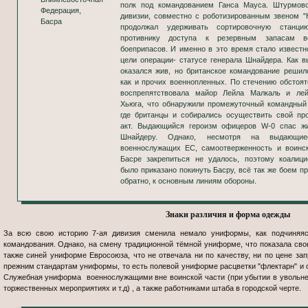
полк под командованием Ганса Мауса. Штурмово
Федерация,
дивизии, совместно с роботизированным звеном "
Басра
продолжал удерживать сортировочную станци
противнику доступа к резервным запасам в
боеприпасов. И именно в это время стало известн
цели операции- статусе генерала Шнайдера. Как в
оказался жив, но британское командование решило
как и прочих военнопленных. По стечению обстоят
воспрепятствовала майор Лейла Малкаль и лей
Хьюга, что обнаружили промежуточный командный 
где британцы и собирались осуществить свой пр
акт. Выдающийся героизм офицеров W-0 спас жи
Шнайдеру. Однако, несмотря на выдающие
военнослужащих ЕС, самоотверженность и воинск
Басре закрепиться не удалось, поэтому коалиц
было приказано покинуть Басру, всё так же боем п
обратно, к основным линиям обороны.
Знаки различия и форма одежды
За всю свою историю 7-ая дивизия сменила немало униформы, как подчиняяс
командования. Однако, на смену традиционной тёмной униформе, что показала свою
также синей униформе Евросоюза, что не отвечала ни по качеству, ни по цене зап
прежним стандартам униформы, то есть полевой униформе расцветки "флектарн" и 
Служебная униформа военнослужащими вне воинской части (при убытии в увольне
торжественных мероприятиях и т.д) , а также работниками штаба в городской черте.