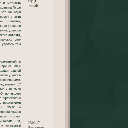
Раунд
т и меткость
второй
ковника Ги де
 что ни один
посему спасти
ии - память,
 ходе успешно
ания, удалось
ского объекта,
танских сил-
е удалось там
роведенный в
, принесший с
онцентрацией
ивизии удалось
оеприпасами.
разделений ЕС
ние 7-ки было
-0, попавшего
-ка эффективно
 с вражескими
о с "W-0" и
провёл крайне
меры, и cмог
м силам 7-ки,
07.09.17.
ступил первый
Пустынные