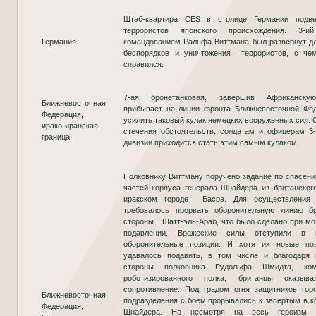
Штаб-квартира CES в столице Германии подве
террористов японского происхождения. 3-
Германия
командованием Ральфа Виттмана был развёрнут д
беспорядков и уничтожения террористов, с че
справился.
7-ая бронетанковая, завершив Африканску
Ближневосточная
прибывает на линии фронта Ближневосточной Фед
Федерация,
усилить таковый кулак немецких вооруженных сил. 
ирако-иранская
стечения обстоятельств, солдатам и офицерам 3-
граница
дивизии приходится стать этим самым кулаком.
Полковнику Виттману поручено задание по спасен
частей корпуса генерала Шнайдера из британског
иракском городе Басра. Для осуществления 
требовалось прорвать оборонительную линию 
стороны Шатт-эль-Араб, что было сделано при м
подавлении. Вражеские силы отступили в г
оборонительные позиции. И хотя их новые по
удавалось подавить, в том числе и благодаря 
стороны полковника Рудольфа Шмидта, ком
роботизированного полка, британцы оказыва
сопротивление. Под градом огня защитников гор
Ближневосточная
подразделения с боем прорывались к запертым в к
Федерация,
Шнайдера. Но несмотря на весь героизм,