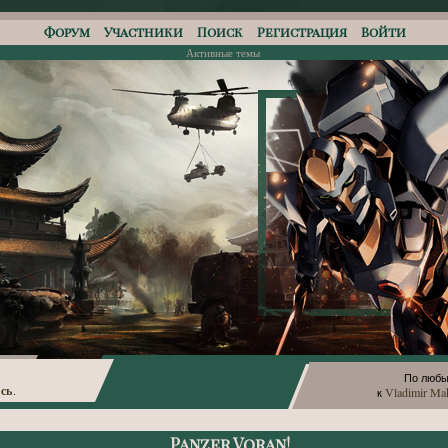
Форум
Участники
Поиск
Регистрация
Войти
Активные темы
По любы
сь
Vladimir Ma
.
к
!
Panzer Voran!