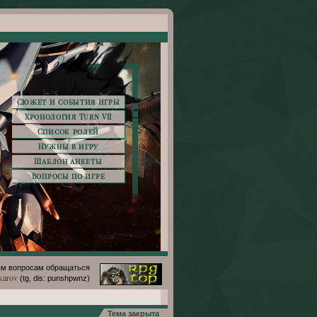
Сюжет и события игры
Хронология Turn VII
Список ролей
Нужны в игру
Шаблон анкеты
Вопросы по игре
м вопросам обращаться
karov
(tg, dis: punshpwnz)
Тема закрыта