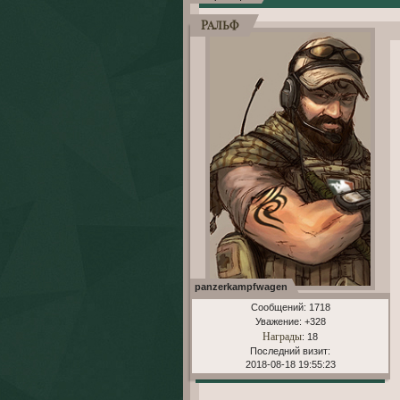
Ральф
panzerkampfwagen
Сообщений:
1718
Уважение:
+328
Награды
: 18
Последний визит:
2018-08-18 19:55:23