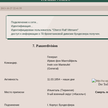
2013-10-27 22:41:55
Подключение к сети...
Идентификация...
Идентифицирован пользователь "Oberst Ralf Vittmann"
доступ к информации о 7й бронетанковой дивизии бундесвера получен.
7. Panzerdivision
Генерал
Ирвин фон Мантойфель
Kомандир.
Irwin von Manteufel
(General)
Активность
11.03.1854 – наши дни
Der Tod 
Ильмталь (Тюрингия)
Место приписки
Cмерть л
9-ый военный округ («Касель»)
Подчинение
I. Корпус Бундесфера