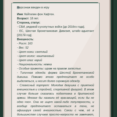
Персонаж введен в игру
Имя
: Кейтилин фон Хафтен.
Возраст
: 18 лет.
Сторона, статус
:
- СБИ, рядовой сухопутных войск [до 2016го года].
- ЕС, Шестая Бронетанковая Дивизия, штабс-адьютант
[2017й год].
Внешность
:
- Рост: 163
- Вес: 52
- Цвет кожи: светлый
- Цвет волос: каштановый
- Цвет глаз: карий
- Национальность: немка
- Особые приметы: шрам на правом запястье.
- Типичная одежда: форма Шестой Бронетанковой
дивизии. Помимо этого предпочитает не особо
выделяться, и носит более скромную одежду.
- Словесный портрет: Молодая девушка с приятной
внешностью и стройной, спортивной фигурой. В этом
случае больше сказалась подготовка в британской
армии. Многие бы назвали её красавицей, если бы не
одно «но». Она не ищет какой-либо популярности, и
вообще предпочитает оставаться в тени, не
афишируя своей внешностью. Связи с чем, её в
большинстве случаев просто-напросто не замечают,