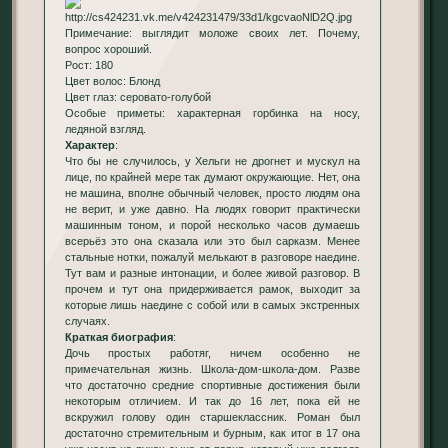
Примечание: выглядит моложе своих лет. Почему,
вопрос хороший.
Рост: 180
Цвет волос: Блонд
Цвет глаз: серовато-голубой
Особые приметы: характерная горбинка на носу,
ледяной взгляд.
Характер
:
Что бы не случилось, у Хельги не дрогнет и мускул на
лице, по крайней мере так думают окружающие. Нет, она
не машина, вполне обычный человек, просто людям она
не верит, и уже давно. На людях говорит практически
машинным тоном, и порой несколько часов думаешь
всерьёз это она сказала или это был сарказм. Менее
стальные нотки, пожалуй мелькают в разговоре наедине.
Тут вам и разные интонации, и более живой разговор. В
прочем и тут она придерживается рамок, выходит за
которые лишь наедине с собой или в самых экстренных
случаях.
Краткая биография
:
Дочь простых работяг, ничем особенно не
примечательная жизнь. Школа-дом-школа-дом. Разве
что достаточно средние спортивные достижения были
некоторым отличием. И так до 16 лет, пока ей не
вскружил голову один старшеклассник. Роман был
достаточно стремительным и бурным, как итог в 17 она