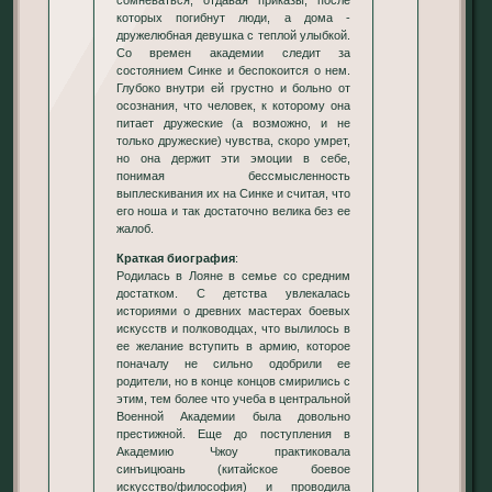
сомневаться, отдавая приказы, после
которых погибнут люди, а дома -
дружелюбная девушка с теплой улыбкой.
Со времен академии следит за
состоянием Синке и беспокоится о нем.
Глубоко внутри ей грустно и больно от
осознания, что человек, к которому она
питает дружеские (а возможно, и не
только дружеские) чувства, скоро умрет,
но она держит эти эмоции в себе,
понимая бессмысленность
выплескивания их на Синке и считая, что
его ноша и так достаточно велика без ее
жалоб.
Краткая биография
:
Родилась в Лояне в семье со средним
достатком. С детства увлекалась
историями о древних мастерах боевых
искусств и полководцах, что вылилось в
ее желание вступить в армию, которое
поначалу не сильно одобрили ее
родители, но в конце концов смирились с
этим, тем более что учеба в центральной
Военной Академии была довольно
престижной. Еще до поступления в
Академию Чжоу практиковала
синъицюань (китайское боевое
искусство/философия) и проводила