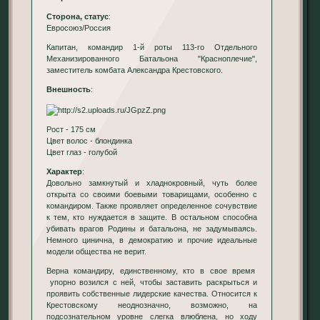
Сторона, статус
:
Евросоюз/Россия
Капитан, командир 1-й роты 113-го Отдельного
Механизированного Батальона "Красноплечие",
заместитель комбата Александра Крестовского.
Внешность
:
Рост - 175 см
Цвет волос - блондинка
Цвет глаз - голубой
Характер
:
Довольно замкнутый и хладнокровный, чуть более
открыта со своими боевыми товарищами, особенно с
командиром. Также проявляет определенное сочувствие
к тем, кто нуждается в защите. В остальном способна
убивать врагов Родины и батальона, не задумываясь.
Немного цинична, в демократию и прочие идеальные
модели общества не верит.
Верна командиру, единственному, кто в свое время
упорно возился с ней, чтобы заставить раскрыться и
проявить собственные лидерские качества. Относится к
Крестовскому неоднозначно, возможно, на
подсознательном уровне слегка влюблена, но ходу