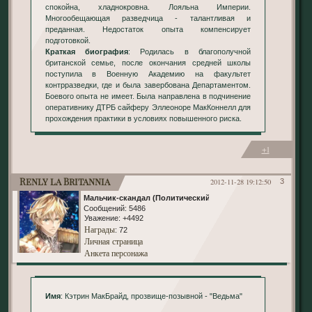
спокойна, хладнокровна. Лояльна Империи.
Многообещающая разведчица - талантливая и
преданная. Недостаток опыта компенсирует
подготовкой.
Краткая биография
: Родилась в благополучной
британской семье, после окончания средней школы
поступила в Военную Академию на факультет
контрразведки, где и была завербована Департаментом.
Боевого опыта не имеет. Была направлена в подчинение
оперативнику ДТРБ сайферу Эллеоноре МакКоннелл для
прохождения практики в условиях повышенного риска.
+1
Renly la Britannia
2012-11-28 19:12:50
3
Мальчик-скандал (Политический)
Сообщений:
5486
Уважение:
+4492
Награды
: 72
Личная страница
Анкета персонажа
Имя
: Кэтрин МакБрайд, прозвище-позывной - "Ведьма"