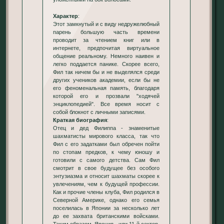
Характер
:
Этот замкнутый и с виду недружелюбный
парень большую часть времени
проводит за чтением книг или в
интернете, предпочитая виртуальное
общение реальному. Немного наивен и
легко поддается панике. Скорее всего,
Фил так ничем бы и не выделялся среди
других учеников академии, если бы не
его феноменальная память, благодаря
которой его и прозвали "ходячей
энциклопедией". Все время носит с
собой блокнот с личными записями.
Краткая биография
:
Отец и дед Филиппа - знаменитые
шахматисты мирового класса, так что
Фил с его задатками был обречен пойти
по стопам предков, к чему юношу и
готовили с самого детства. Сам Фил
смотрит в свое будущее без особого
энтузиазма и относит шахматы скорее к
увлечениям, чем к будущей профессии.
Как и прочие члены клуба, Фил родился в
Северной Америке, однако его семья
поселилась в Японии за несколько лет
до ее захвата британскими войсками.
Таким образом, Япония - или 11-й сектор,