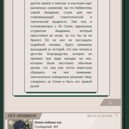
долгое время в поисках и изучении карт
различных сражений, так что библиотека
самой Академии стала для нее
сокровищницей стратегической и
тактической мудрости. Там она и
познакомилась с Ли Синке, идеальным
студентом Академии, который
преуспевал во всем, за что бы он ни
брался. Ее не мог не восхищать
подобный человек, будто прямиком
вышедший из историй, что она читала в
детстве. Благородство, которое он
проявил при виде нападок на нее,
которые были настолько обычным
делом, что она уже почти перестала
обращать на них внимание,
окончательно определило решение Чжоу
следовать за Синке и быть его правой
рукой.
+2
Guy Anderson
2013-07-31 20:33:54
7
Vivere militare est
Сообщений:
497