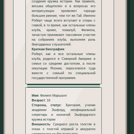
создания кружка истории. Как правило,
весьма общителен и в вопросах его
интересующих проявляет гораздо
большее рвение, чем тот же Гай. Именно
Роберт чаще всего вступает в споры с
главой, в то время, как остальные члены
клуба, кроме, пожалуй, Филиппа,
зачастую принимают пассивное участие
на собраниях клуба, выполняя роль
благодарных слушателей.
Краткая биография
:
Роберт, как и все остальные члены
клуба, родился в Северной Америке в
семье со средним достатком, а после
оккупации Японии, переселился туда
вместе с семьей по специальной
государственной программе.
Имя
: Филипп Маршалл
Возраст
: 16
Сторона, статус
: Британия, ученик
академии Эшфорд, неофициальный
секретарь и казначей Эшфордского
кружка истории
Внешность
: Среднего роста толстяк в
очках с толстой оправой и аккуратно
уложенными на бок волосами.