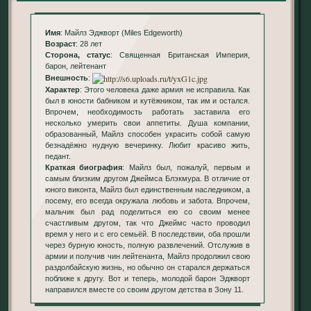
Имя
: Майлз Эджворт (Miles Edgeworth)
Возраст
: 28 лет
Сторона, статус
: Священная Британская Империя,
барон, лейтенант
Внешность
:
Характер
: Этого человека даже армия не исправила. Как
был в юности бабником и кутёжником, так им и остался.
Впрочем, необходимость работать заставила его
несколько умерить свои аппетиты. Душа компании,
образованный, Майлз способен украсить собой самую
безнадёжно нудную вечеринку. Любит красиво жить,
педант.
Краткая биография
: Майлз был, пожалуй, первым и
самым близким другом Джеймса Блэкмура. В отличие от
юного виконта, Майлз был единственным наследником, а
посему, его всегда окружала любовь и забота. Впрочем,
мальчик был рад поделиться ею со своим менее
счастливым другом, так что Джеймс часто проводил
время у него и с его семьёй. В последствии, оба прошли
через бурную юность, полную развлечений. Отслужив в
армии и получив чин лейтенанта, Майлз продолжил свою
раздолбайскую жизнь, но обычно он старался держаться
поближе к другу. Вот и теперь, молодой барон Эджворт
направился вместе со своим другом детства в Зону 11.