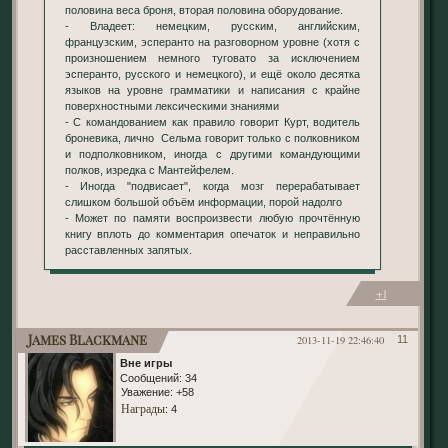
половина веса броня, вторая половина оборудование.
- Владеет: немецким, русским, английским,
французским, эсперанто на разговорном уровне (хотя с
произношением немного туговато за исключением
эсперанто, русского и немецкого), и ещё около десятка
языков на уровне грамматики и написания с крайне
поверхностными лексическими знаниями
- С командованием как правило говорит Курт, водитель
броневика, лично Сельма говорит только с полковником
и подполковником, иногда с другими командующими
полков, изредка с Мантейфелем.
- Иногда "подвисает", когда мозг перерабатывает
слишком большой объём информации, порой надолго
- Может по памяти воспроизвести любую прочтённую
книгу вплоть до комментария опечаток и неправильно
расставленных запятых.
+1
James Blackmane
2013-11-19 22:46:40
11
Вне игры
Сообщений:
34
Уважение:
+58
Награды
: 4