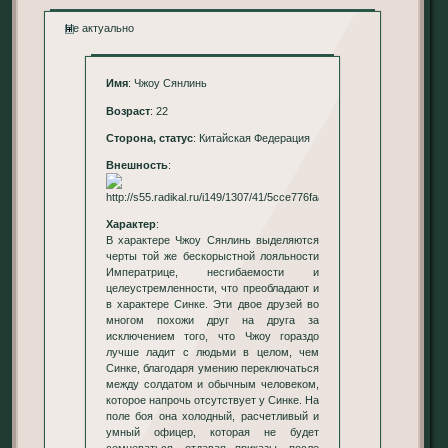
Не актуально
Имя
: Чжоу Сянлинь
Возраст
: 22
Сторона, статус
: Китайская Федерация
Внешность
:
Характер
:
В характере Чжоу Сянлинь выделяются
черты той же бескорыстной лояльности
Императрице, несгибаемости и
целеустремленности, что преобладают и
в характере Синке. Эти двое друзей во
многом похожи друг на друга за
исключением того, что Чжоу гораздо
лучше ладит с людьми в целом, чем
Синке, благодаря умению переключаться
между солдатом и обычным человеком,
которое напрочь отсутствует у Синке. На
поле боя она холодный, расчетливый и
умный офицер, которая не будет