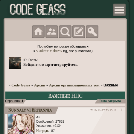
По любым вопросам обращаться
Vladimir Makarov
к
(tg, dis: punshpwnz)
ID: Гость!
Войдите
зарегистрируйтесь
или
.
Code Geass
Архив
Архив организационных тем
»
»
»
»
Важные НПС
Важные НПС
Страница:
1
Тема закрыта
Nunnaly vi Britannia
2012-11-27 23:55:12
1
<3
Сообщений:
27832
Уважение:
+9134
Награды
: 87