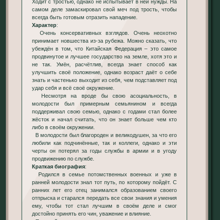
Ходит с тростью, однако не испытывает в ней нужды. На
самом деле замаскировал свой меч под трость, чтобы
всегда быть готовым отразить нападение.
Характер
:
Очень консервативных взглядов. Очень неохотно
принимает новшества из-за рубежа. Можно сказать, что
убеждён в том, что Китайская Федерация – это самое
продвинутое и лучшее государство на земле, хотя это и
не так. Умён, расчётлив, всегда знает способ как
улучшить своё положение, однако возраст даёт о себе
знать и частенько выходит из себя, чем подставляет под
удар себя и всё своё окружение.
Несмотря на вроде бы свою асоциальность, в
молодости был примерным семьянином и всегда
поддерживал свою семью, однако с годами стал более
жёсток и начал считать, что он знает больше чем кто
либо в своём окружении.
В молодости был благороден и великодушен, за что его
любили как подчинённые, так и коллеги, однако и эти
черты он потерял за годы службы в армии и в угоду
продвижению по службе.
Краткая биография
:
Родился в семье потомственных военных и уже в
ранней молодости знал тот путь, по которому пойдёт. С
ранних лет его отец занимался образованием своего
отпрыска и старался передать все свои знания и умения
ему, чтобы тот стал лучшим в своём деле и смог
достойно принять его чин, уважение и влияние.