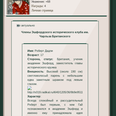
Уважение:
+68
Награды
: 4
Личная страница
Не актуально
Члены Эшфордского исторического клуба им.
Чарльза Британского
Имя
: Роберт Дадли
Возраст
: 17
Сторона, статус
: Британия, ученик
академии Эшфорд, заместитель главы
исторического кружка
Внешность
: Высокий (около 190 см)
светловолосый парень с небольшим
едва заметным шрамом под левым
глазом.
Характер
:
Всегда спокойный и рассудительный
Роберт был первым, с кем Гай
познакомился в академии Эшфорд и
именно ему принадлежала идея