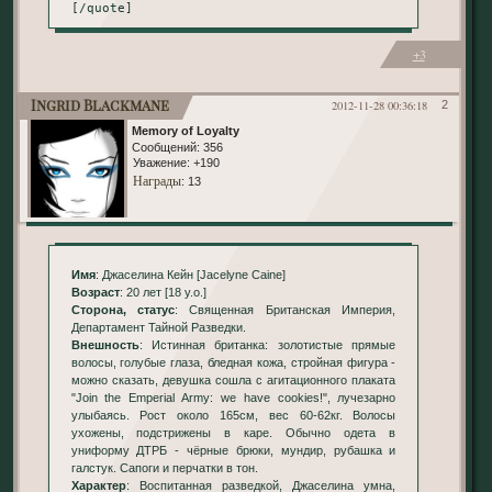
[/quote]
+3
Ingrid Blackmane
2012-11-28 00:36:18
2
Memory of Loyalty
Сообщений:
356
Уважение:
+190
Награды
: 13
Имя
: Джаселина Кейн [Jacelyne Caine]
Возраст
: 20 лет [18 y.o.]
Сторона, статус
: Священная Британская Империя,
Департамент Тайной Разведки.
Внешность
: Истинная британка: золотистые прямые
волосы, голубые глаза, бледная кожа, стройная фигура -
можно сказать, девушка сошла с агитационного плаката
"Join the Emperial Army: we have cookies!", лучезарно
улыбаясь. Рост около 165см, вес 60-62кг. Волосы
ухожены, подстрижены в каре. Обычно одета в
униформу ДТРБ - чёрные брюки, мундир, рубашка и
галстук. Сапоги и перчатки в тон.
Характер
: Воспитанная разведкой, Джаселина умна,