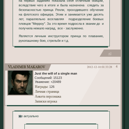
на первых заданиях показала себя отличным бойцом,
вследствие чего в итоге и была назначена следить за
безопасностью принца Ренли, проходившего обучение
на флотского офицера. Этим и занимается уже десять
лет, параллельно возглавляя подразделение боевых
пловцов "Мерроу". За это время подросла в звании до и
получила немало наград, все - заслуженно.
Является личным инструктором принца по плаванию,
рукопашному бою, стрельбе и т.д.
+1
Vladimir Makarov
2012-12-10 01:33:28
4
Just the will of a single man
Сообщений:
15123
Уважение:
+20489
Награды
: 126
Личная страница
Анкета персонажа
Записки игрока
Не актуально