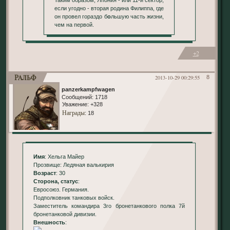
если угодно - вторая родина Филиппа, где
он провел гораздо б
о
льшую часть жизни,
чем на первой.
+2
Ральф
2013-10-29 00:29:55
8
panzerkampfwagen
Сообщений:
1718
Уважение:
+328
Награды
: 18
Имя
: Хельга Майер
Прозвище: Ледяная валькирия
Возраст
: 30
Сторона, статус
:
Евросоюз. Германия.
Подполковник танковых войск.
Заместитель командира 3го бронетанкового полка 7й
бронетанковой дивизии.
Внешность
: