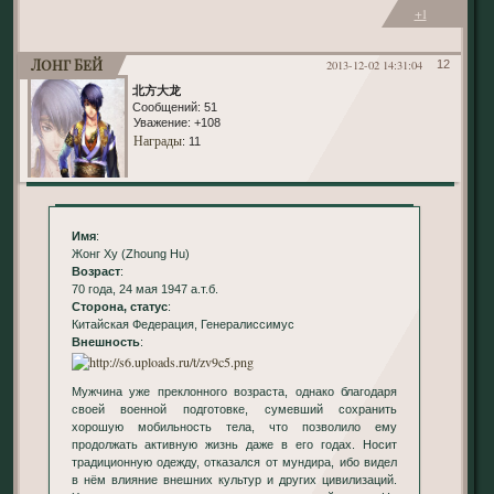
+1
Лонг Бей
2013-12-02 14:31:04
12
北方大龙
Сообщений:
51
Уважение:
+108
Награды
: 11
Имя
:
Жонг Ху (Zhoung Hu)
Возраст
:
70 года, 24 мая 1947 а.т.б.
Сторона, статус
:
Китайская Федерация, Генералиссимус
Внешность
:
Мужчина уже преклонного возраста, однако благодаря
своей военной подготовке, сумевший сохранить
хорошую мобильность тела, что позволило ему
продолжать активную жизнь даже в его годах. Носит
традиционную одежду, отказался от мундира, ибо видел
в нём влияние внешних культур и других цивилизаций.