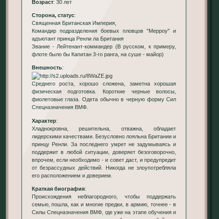
Возраст
: 30 лет
Сторона, статус
:
Священная Британская Империя,
Командир подразделения боевых пловцов "Мерроу" и
адъютант принца Ренли ла Британия
Звание - Лейтенант-коммандер (В русском, к примеру,
флоте было бы Капитан 3-го ранга, на суше - майор)
Внешность
:
Среднего роста, хорошо сложена, заметна хорошая
физическая подготовка. Короткие черные волосы,
фиолетовые глаза. Одета обычно в черную форму Сил
Спецназначения ВМФ.
Характер
:
Хладнокровна, решительна, отважна, обладает
лидерскими качествами. Безусловно лояльна Британии и
принцу Ренли. За последнего умрет не задумываясь и
поддержит в любой ситуации, доверяет безоговорочно,
впрочем, если необходимо - и совет даст, и предупредит
от безрассудных действий. Никогда не злоупотребляла
его расположением и доверием.
Краткая биография
:
Происхождения неблагородного, чтобы поддержать
семью, пошла, как и многие предки, в армию, точнее - в
Силы Спецназначения ВМФ, где уже на этапе обучения и