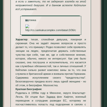
а если и заметили, то не задержат взгляда на этой
неприметной девушке. И в данном аспекте Кейтилин
всё устраивает.
картинка
Характер
: тихая, спокойная девушка, покорная и
скромная. Она не задаёт лишних вопросов и просто
делает то, что прикажут. Редко позволяет себе проявлять
эмоции на людях, предпочитая держать собственные
чувства при себе, там же, где и собственное мнение,
которое, обычно, никого не интересует. Как уже было
сказано, она послушна и исполнительна, это касается
как служебных обязанностей, так и личных отношений. У
Кейтилин сильно развит комплекс вины за то, что она
служила в британской армии и воевала против Германии.
Одержима искуплением своего "предательства".
Безоговорочно предана всего лишь одной женщине - но
об этом, в биографии. Мазохистка.
Краткая биография
:
Родилась в 1999м году в Мюнхене, округе Альтштадт-
Леэль. Её отцом был Эддард фон Хафтен, военный
переводчик и сотрудник разведки ЕС, которому не
посчастливелось попасть под подозрение в связях с