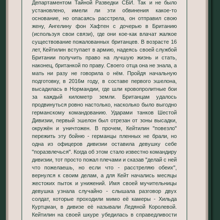
Департаментом Тайной Разведки СБИ. Так и не было
установлено, имели ли эти обвинения какое-то
основание, но опасаясь расстрела, он отправил свою
жену, Ангелину фон Хафтен с дочерью в Британию
(используя свои связи), где они кое-как влачат жалкое
существование пожалованных британцев. В возрасте 16
лет, Кейтилин вступает в армию, надеясь своей службой
Британии получить право на лучшую жизнь и стать,
наконец, британкой по праву. Своего отца она не знала, а
мать ни разу не говорила о нём. Пройдя начальную
подготовку, в 2016м году, в составе первого эшелона,
высадилась в Нормандии, где шли кровопролитные бои
за каждый километр земли. Британцам удалось
продвинуться ровно настолько, насколько было выгодно
германскому командованию. Ударами танков Шестой
Дивизии, первый эшелон был отрезан от зоны высадки,
окружён и уничтожен. В прочем, Кейтилин "повезло"
пережить эту бойню - германцы пленных не брали, но
одна из офицеров дивизии оставила девушку себе
"поразвлечься". Когда об этом стало известно командиру
дивизии, тот просто пожал плечами и сказав "делай с ней
что пожелаешь, но если что - расстреляю обеих",
вернулся к своим делам, а для Кейт начались месяцы
жестоких пыток и унижений. Имя своей мучительницы
девушка узнала случайно - слышала разговор двух
солдат, которые проходили мимо её камеры - Хильда
Куртцман, в дивизе её называли Ледяной Королевой.
Кейтилин на своей шкуре убедилась в справедливости