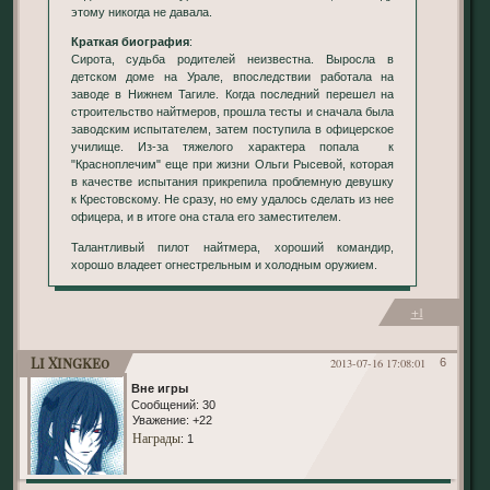
этому никогда не давала.
Краткая биография
:
Сирота, судьба родителей неизвестна. Выросла в
детском доме на Урале, впоследствии работала на
заводе в Нижнем Тагиле. Когда последний перешел на
строительство найтмеров, прошла тесты и сначала была
заводским испытателем, затем поступила в офицерское
училище. Из-за тяжелого характера попала к
"Красноплечим" еще при жизни Ольги Рысевой, которая
в качестве испытания прикрепила проблемную девушку
к Крестовскому. Не сразу, но ему удалось сделать из нее
офицера, и в итоге она стала его заместителем.
Талантливый пилот найтмера, хороший командир,
хорошо владеет огнестрельным и холодным оружием.
+1
Li Xingke0
2013-07-16 17:08:01
6
Вне игры
Сообщений:
30
Уважение:
+22
Награды
: 1