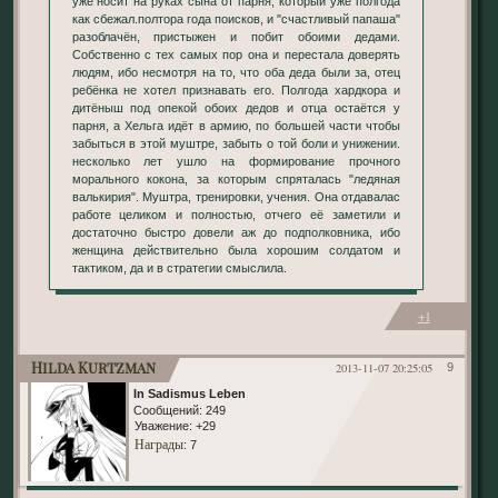
уже носит на руках сына от парня, который уже полгода
как сбежал.полтора года поисков, и "счастливый папаша"
разоблачён, пристыжен и побит обоими дедами.
Собственно с тех самых пор она и перестала доверять
людям, ибо несмотря на то, что оба деда были за, отец
ребёнка не хотел признавать его. Полгода хардкора и
дитёныш под опекой обоих дедов и отца остаётся у
парня, а Хельга идёт в армию, по большей части чтобы
забыться в этой муштре, забыть о той боли и унижении.
несколько лет ушло на формирование прочного
морального кокона, за которым спряталась "ледяная
валькирия". Муштра, тренировки, учения. Она отдавалас
работе целиком и полностью, отчего её заметили и
достаточно быстро довели аж до подполковника, ибо
женщина действительно была хорошим солдатом и
тактиком, да и в стратегии смыслила.
+1
Hilda Kurtzman
2013-11-07 20:25:05
9
In Sadismus Leben
Сообщений:
249
Уважение:
+29
Награды
: 7