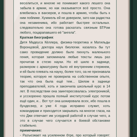
веселиться, и многие не понимают какого лешего она
забыла в армии, но как оказывается всё просто. Она
влюбилась в ванзеров, и пошла в армию, чтобы быть к
ним поближе. Хуммель ей не доверили, зато как радистка
она незаменима, ибо работает быстрее остальных.
следовательно она готова раскатать связным БТРом
любого, поцарапавшего её "ангела".
Краткая биография
:
Дитя Мадеуса Кёллера, физика-теоретика и Матильды
Воронцовой, доктора наук биологии. казалось бы тут
само провидение должно было пихнуть маленького
гения, которая запоминала любые тексты лишь раз
прочитав в стезю науки. Но её шило в заднице,
размером с арматурину было её внутренним стержнем,
и ей было плевать на науку, более того, оа не признавала
теорию, которую не проверила на собственном опыте,
так что она была ещё тем... Шилом в заднице
преподавателей, хоть и закончила школьный курс в 14
лет. В последствии она заинтересовалась электроникой,
и усскоренно прошла полный институтский курс потом
ещё один, и... Вот тут она шокировала всех, ибо пошла в
бундесвер, и уже 4 года исправно служит, хоть
командирам и приходится закрывать на многое глаза, на
что Джи отвечает им усердной работой в случае чего, а
это в случае чего случается в боевой обстановке
стабильно.
примечание:
- Разъезжает на усиленном бтре, про который говорят: