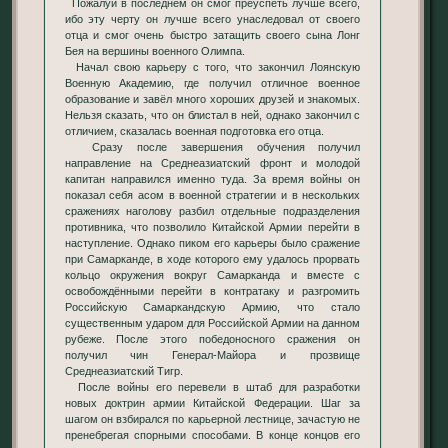
Пожалуй в последнем он смог преуспеть лучше всего,
ибо эту черту он лучше всего унаследовал от своего
отца и смог очень быстро затащить своего сына Лонг
Бея на вершины военного Олимпа.
Начал свою карьеру с того, что закончил Лоянскую
Военную Академию, где получил отличное военное
образование и завёл много хороших друзей и знакомых.
Нельзя сказать, что он блистал в ней, однако закончил с
отличием, сказалась военная подготовка его отца.
Сразу после завершения обучения получил
направление на Среднеазиатский фронт и молодой
капитан направился именно туда. За время войны он
показал себя асом в военной стратегии и в нескольких
сражениях наголову разбил отдельные подразделения
противника, что позволило Китайской Армии перейти в
наступление. Однако пиком его карьеры было сражение
при Самарканде, в ходе которого ему удалось прорвать
кольцо окружения вокруг Самарканда и вместе с
освобождёнными перейти в контратаку и разгромить
Российскую Самаркандскую Армию, что стало
существенным ударом для Российской Армии на данном
рубеже. После этого победоносного сражения он
получил чин Генерал-Майора и прозвище
Среднеазиатский Тигр.
После войны его перевели в штаб для разработки
новых доктрин армии Китайской Федерации. Шаг за
шагом он взбирался по карьерной лестнице, зачастую не
пренебрегая спорными способами. В конце концов его