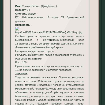
Имя
: Сельма Кёллер (Джи/Джинкс)
Возраст
: 24
Сторона, статус
:
ЕС, Лейтенант-связист 3 полка 7й бронетанковой
дивизии.
Внешность
:
Особые приметы: длинные, почти до пола волосы,
выкрашенные в синтетически-бирюзовый цвет,
заплетены в косы, во время работы завязаны как пояс.
Линзы цвета разбавленной водой крови.
Натуральный цвет волос: русый
Натуральный цвет глаз: Карий с фиалковым отблеском и
желтоватыми пятнами
Рост: 180
Примечания: издали похода на маленькую девочку лет
16, но вблизи виден рост, и иллюзия пропадает.
Характер
:
Упоротость, активность и веселье. Примерно так можно
описать её всю. Собственно существо гонящееся за
своими мечтами и ведомыми только ей стремлениями.
Немного гений, немного безумец. Это собственно много
объясняет, к примеру дикий рёв музыки в связном
броневичке, в который заходят лишь самые стойкие,
такие как Ральф и Хельга. В принципе большая часть её
сущности это большой ребёнок который хочет