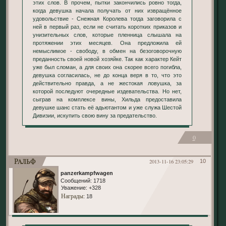
этих слов. В прочем, пытки закончились ровно тогда,
когда девушка начала получать от них извращённое
удовольствие - Снежная Королева тогда заговорила с
ней в первый раз, если не считать коротких приказов и
унизительных слов, которые пленница слышала на
протяжении этих месяцев. Она предложила ей
немыслимое - свободу, в обмен на безоговорочную
преданность своей новой хозяйке. Так как характер Кейт
уже был сломан, а для своих она скорее всего погибла,
девушка согласилась, не до конца веря в то, что это
действительно правда, а не жестокая ловушка, за
которой последуют очередные издевательства. Но нет,
сыграв на комплексе вины, Хильда предоставила
девушке шанс стать её адьютантом и уже служа Шестой
Дивизии, искупить свою вину за предательство.
0
Ральф
2013-11-16 23:05:29
10
panzerkampfwagen
Сообщений:
1718
Уважение:
+328
Награды
: 18