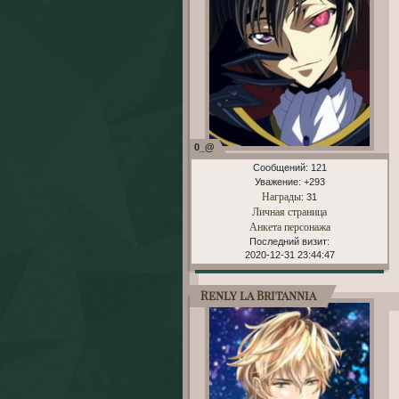
0_@
Сообщений:
121
Уважение:
+293
Награды
: 31
Личная страница
Анкета персонажа
Последний визит:
2020-12-31 23:44:47
Renly la Britannia