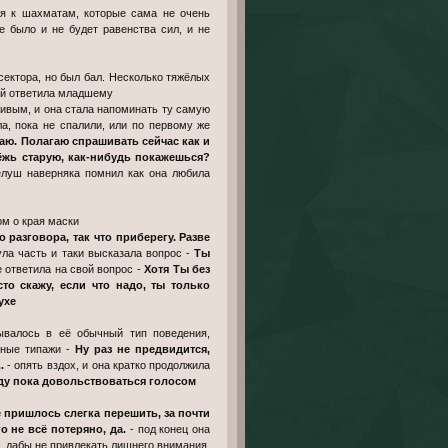
ия к шахматам, которые сама не очень
е было и не будет равенства сил, и не
сектора, но был бал. Несколько тяжёлых
ей ответила младшему
гривым, и она стала напоминать ту самую
а, пока не спалили, или по первому же
маю. Полагаю спрашивать сейчас как и
ёжь старую, как-нибудь покажешься?
Лелуш наверняка помнил как она любила
ом о края маски
 разговора, так что приберегу. Разве
ула часть и таки высказала вопрос -
Ты
 ответила на свой вопрос -
Хотя Ты без
то скажу, если что надо, ты только
ухе
ывалось в её обычный тип поведения,
зные типажи -
Ну раз не предвидится,
..
- опять вздох, и она кратко продолжила
Буду пока довольствоваться голосом
е пришлось слегка перешить, за почти
го не всё потеряно, да.
- под конец она
о, дабы не привлекать лишнего внимания,