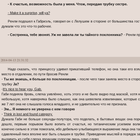
- К счастью, возможность была у меня. Чтож, передаю трубку сестре.
- Make it a surprise, will ya?
Ренли подошел к Габриэль, говорил он с Лелушем в стороне от большинства гостей, так что и от нее тоже. Вероятно, все
думали что это что-то рабочее.
- Сестренка, тебе звонят. Уж не завела ли ты тайного поклонника?
- Ренли пр
2014-04-13 21:31:32
Надо сказать, что принцессу удивил прикативший телефон, но она таки его взяла, и последовав примеру брата, нашла
место в отдалении, по пути бросив Ренли
-
Ты же знаешь, я больше по поклонницам.
- после чего таки заняла место в стор
трубку
Ja?
-
It's nice to hear you, Gab.
Габи подняла бровь, слегка уивлённо, хоть этого и не было видно под маской, хотя
небольшую, хотя наверняка было слышно, как она шевелила извилинами, которые с
же 7 лет она не слышала голоса младшего, и не удивительно что не признала.
-
Эм... Я немного не уверена с кем говорю
-
Think in lost and found category.
Думала Габи не больше секунды-полутора, что поделать, в бытовых вещах она поро
дошло, первым порывом было вопить от счастья, но титаническим усилием воли,
конечно сильно в этом помогала, ибо дебильно-улыбающееся выражение лица она та
сдавленный писк вполне мог быть слышен в трубке. Приведение мыслей в порядок зан
выдавить из себя слегка дроащим голосом лишь одно слово