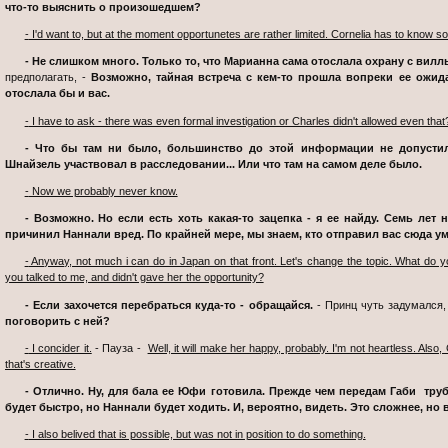
что-то выяснить о произошедшем?
- I'd want to, but at the moment opportunetes are rather limited. Cornelia has to know so
- Не слишком много. Только то, что Марианна сама отослала охрану с вилл
предполагать, -
Возможно, тайная встреча с кем-то прошла вопреки ее ожид
отослала бы и вас.
- I have to ask - there was even formal investigation or Charles didn't allowed even that
- Что бы там ни было, большинство до этой информации не допустили. Насколько мне известно, только
Шнайзель участвовал в расследовании... Или что там на самом деле было.
- Now we probably never know.
- Возможно. Но если есть хоть какая-то зацепка - я ее найду. Семь лет назад я поклялся прикончить тех, кто
причинил Наннали вред. По крайней мере, мы знаем, кто отправил вас сюда ум
- Anyway, not much i can do in Japan on that front. Let's change the topic. What do you think - what will Gab do, if she hear that
you talked to me, and didn't gave her the opportunity?
- Если захочется перебраться куда-то - обращайся.
- Принц чуть задумался,
поговорить с ней?
- I concider it.
- Пауза -
Well, it will make her happy, probably. I'm not heartless. Als
that's creative.
- Отлично. Ну, для бала ее Юфи готовила. Прежде чем передам Габи трубку, хочу кое-что сказать. Вряд ли это
будет быстро, но Наннали будет ходить. И, вероятно, видеть. Это сложнее, но
- I also belived that is possible, but was not in position to do something.