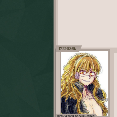
Габриэль
Путь укажут восемь стрел