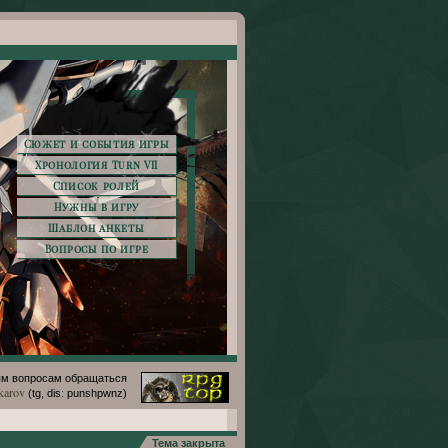
Сюжет и события игры
Хронология Turn VII
Список ролей
Нужны в игру
Шаблон анкеты
Вопросы по игре
м вопросам обращаться
karov
(tg, dis: punshpwnz)
Тема закрыта