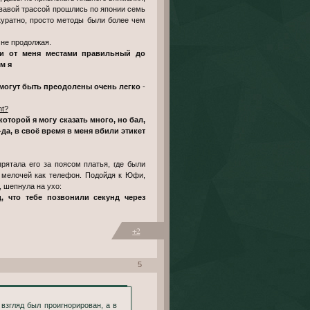
ровавой трассой прошлись по японии семь
куратно, просто методы были более чем
не продолжая.
чии от меня местами правильный до
м я
и могут быть преодолены очень легко
-
ht?
которой я могу сказать много, но бал,
-да, в своё время в меня вбили этикет
рятала его за поясом платья, где были
х мелочей как телефон. Подойдя к Юфи,
 шепнула на ухо:
, что тебе позвонили секунд через
+2
5