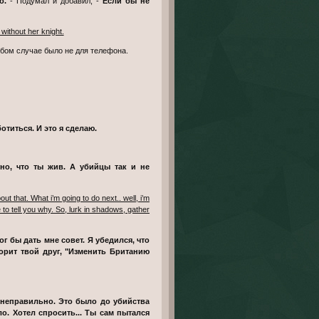
о.
- Подумал и добавил, -
Если бы не
without her knight.
ом случае было не для телефона.
отиться. И это я сделаю.
e to tell you why. So, lurk in shadows, gather
ог бы дать мне совет. Я убедился, что
ворит твой друг, "Изменить Британию
о. Хотел спросить... Ты сам пытался