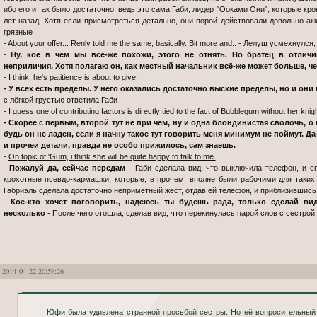
ибо его и так было достаточно, ведь это сама Габи, лидер "Ооками Они", которые к
лет назад. Хотя если присмотреться детально, они порой действовали довольно ак
грязные
-
About your offer... Renly told me the same, basically. Bit more and..
- Лелуш усмехнулся, 
-
Ну, кое в чём мы всё-же похожи, этого не отнять. Но братец в отли
неприличия. Хотя полагаю он, как местный начальник всё-же может больше, че
- I think, he's patitience is about to give.
- У всех есть пределы. У него оказались достаточно выские пределы, но и он
с лёгкой грустью ответила Габи
- I guess one of contributing factors is directly tied to the fact of Bubblegum without her knig
- Скорее с первым, второй тут не при чём, ну и одна блондинистая сволочь, о 
будь он не ладен, если я начну такое тут говорить меня минимум не поймут. Да
и прочеи детали, правда не особо прижилось, сам знаешь.
-
On topic of 'Gum, i think she will be quite happy to talk to me.
-
Пожалуй да, сейчас передам
- Габи сделала вид, что выключила телефон, и сп
крохотные псевдо-кармашки, которые, в прочем, вполне были рабочими для таки
Габриэль сделала достаточно неприметный жест, отдав ей телефон, и приблизившись,
-
Кое-кто хочет поговорить, надеюсь ты будешь рада, только сделай вид
несколько
- После чего отошла, сделав вид, что перекинулась парой слов с сестрой
2014-04-22 20:56:26
Юфи была удивлена странной просьбой сестры. Но её вопросительный взгляд был проигнорирован, а в