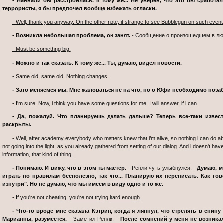
- Наннали бы расстроилась. К тому же... Не уверен, что это бы сработал
террористы, я бы предпочел вообще избежать огласки.
- Well, thank you anyway. On the other note, it strange to see Bubblegun on such event 
- Возникла небольшая проблема, он занят.
- Сообщение о произошедшем в люб
- Must be somethng big.
- Можно и так сказать. К тому же... Ты, думаю, видел новости.
- Same old, same old. Nothing changes.
- Зато меняемся мы. Мне жаловаться не на что, но о Юфи необходимо позаб
- I'm sure. Now, i think you have some questions for me. I will answer, if i can.
- Да, пожалуй. Что планируешь делать дальше? Теперь все-таки известно, что ты жив. А убийцы так и не
раскрыты.
- Well, after academy everybody who matters knew that i’m alive, so nothing i can do about that. What i’m going to do next.. well, i’m
not going into the light, as you already gathered from setting of our dialog. And i doesn't hav
information, that kind of thing.
- Понимаю. И вижу, что в этом ты мастер.
- Ренли чуть улыбнулся, -
Думаю, м
играть по правилам бесполезно, так что... Планирую их переписать. Как го
изнутри". Но не думаю, что мы имеем в виду одно и то же.
- If you're not cheating, you're not trying hard enough.
- Что-то вроде мне сказала Кэтрин, когда я ляпнул, что стрелять в спину неправильно. Это было до убийства
Марианны, разумеется.
- Заметил Ренли, -
После сомнений у меня не возникал