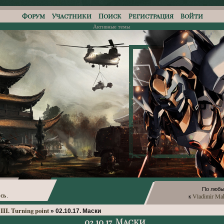
Форум
Участники
Поиск
Регистрация
Войти
Активные темы
По любы
сь
Vladimir Ma
.
к
III. Turning point
»
02.10.17. Маски
02.10.17. Маски