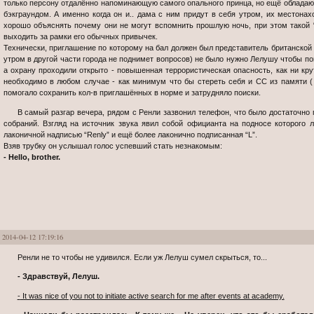
только персону отдалённо напоминающую самого опального принца, но ещё облад
бэкграундом. А именно когда он и.. дама с ним придут в себя утром, их местон
хорошо объяснять почему они не могут вспомнить прошлую ночь, при этом такой “
выходить за рамки его обычных привычек.
Технически, приглашение по которому на бал должен был представитель британской 
утром в другой части города не поднимет вопросов) не было нужно Лелушу чтобы по
а охрану проходили открыто - повышенная террористическая опасность, как ни кру
необходимо в любом случае - как минимум что бы стереть себя и СС из памяти ( в
помогало сохранить кол-в приглашённых в норме и затрудняло поиски.
В самый разгар вечера, рядом с Ренли зазвонил телефон, что было достаточно грубым нарушением этикета такого типа
собраний. Взгляд на источник звука явил собой официанта на подносе которого
лаконичной надписью “Renly” и ещё более лаконично подписанная “L”.
Взяв трубку он услышал голос успевший стать незнакомым:
- Hello, brother.
2014-04-12 17:19:16
Ренли не то чтобы не удивился. Если уж Лелуш сумел скрыться, то...
- Здравствуй, Лелуш.
- It was nice of you not to initiate active search for me after events at academy.