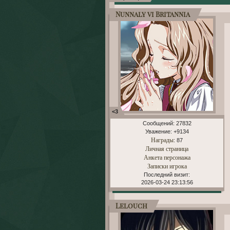
Nunnaly vi Britannia
<3
Сообщений:
27832
Уважение:
+9134
Награды
: 87
Личная страница
Анкета персонажа
Записки игрока
Последний визит:
2026-03-24 23:13:56
Lelouch