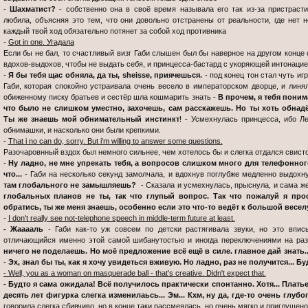
-
Шахматист?
- собственно она в своё время называла его так из-за пристраст
любила, объясняя это тем, что они довольно отстранены от реальности, где нет н
каждый твой ход обязательно потянет за собой ход противника
-
Got in one. Угадала
Если бы не бал, то счастливый визг Габи слышен был бы наверное на другом конце 
вдохов-выдохов, чтобы не выдать себя, и принцесса-бастард с укоряющей интонаци
-
Я бы тебя щас обняла, да ты, sheisse, приячешься.
- под конец тон стал чуть и
Габи, которая спокойно устраивала очень весело в императорском дворце, и линял
обиженному писку братьев и сестёр шла кошмарить знать -
В прочем, я тебя пони
что было не слишком уместно, захочешь, сам расскажешь. Но ты хоть обнад
Ты же знаешь мой обнимательный инстинкт
! - Усмехнулась принцесса, ибо 
обнимашки, и насколько они были крепкими.
-
That i no can do, sorry. But i'm willing to answer some questions.
Разочаровнный вздох был немного сильнее, чем хотелось бы и слегка отдался свист
-
Ну ладно, не мне упрекать тебя, а вопросов слишком много для телефонного
что...
- Габи на несколько секунд замолчала, и вдохнув поглубже медленно выдохн
там глобального не замышляешь?
- Сказала и усмехнулась, прыснула, и сама же
глобальных планов не ты, так что глупый вопрос. Так что пожалуй я прос
обратись, ты же меня знаешь, особенно если это что-то ведёт к большой весел
-
I don't really see not-telephone speech in middle-term future at least.
- Жааааль
- Габи как-то уж совсем по детски растягивала звуки, но это впис
отличающийся именно этой самой шибанутостью и иногда переключениями на ра
ничего не поделаешь. Но моё предложение всё ещё в силе. главное дай знать.
-
Эх, знал бы ты, как я хочу увидеться вживую. Но ладно, раз не получится... 
- Well, you as a woman on masquerade ball - that's creative. Didn't expect that.
- Будто я сама ожидала! Всё получилось практически спонтанно. Хотя... Плать
десять лет фигурка слегка изменилаьсь... Эм... Кхм, ну да, где-то очень глубо
говорила слегка сбивчиво, но в конце таки рассмеялась, но очень мягко и приглушен