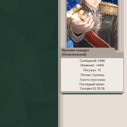
Мальчик-скандал
(Политический)
Сообщений:
5486
Уважение:
+4491
Награды
: 72
Личная страница
Анкета персонажа
Последний визит:
Сегодня 01:35:36