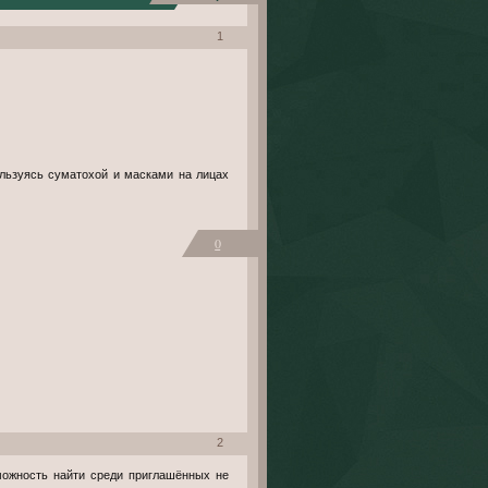
1
льзуясь суматохой и масками на лицах
0
2