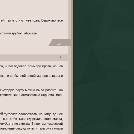
отянул трубку Габриэль.
+2
4
онке, и в обычной своей манере выдала в
 некоторую паузу можно было уловить, но
крипели как несмазанные жернова. Всё-
й туговато соображала, но когда до неё
 она себя таки сдержала, хотя маска,
киубрать не смогла. В прочем некоторый
яло ещё секунд пять, и таки она смогла