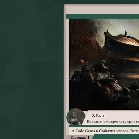
ID: Гость!
Войдите
зарегистрируйте
или
Code Geass
События игры
Turn 
»
»
»
Страница:
1