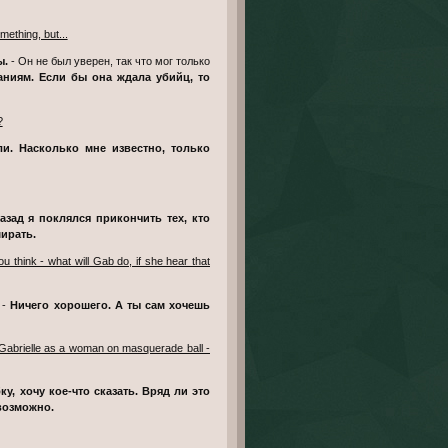
mething, but...
ы.
- Он не был уверен, так что мог только
аниям. Если бы она ждала убийц, то
?
ирать.
 -
Ничего хорошего. А ты сам хочешь
o, Gabrielle as a woman on masquerade ball -
 возможно.