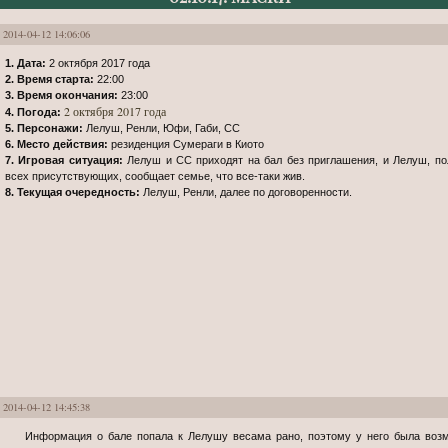
2014-04-12 14:06:06
1. Дата:
2 октября 2017 года
2. Время старта:
22:00
3. Время окончания:
23:00
2 октября 2017 года
4. Погода:
5. Персонажи:
Лелуш, Ренли, Юфи, Габи, СС
6. Место действия:
резиденция Сумераги в Киото
7. Игровая ситуация:
Лелуш и СС приходят на бал без приглашения, и Лелуш, по
всех присутствующих, сообщает семье, что все-таки жив.
8. Текущая очередность:
Лелуш, Ренли, далее по договоренности.
2014-04-12 14:45:38
Информация о бале попала к Лелушу весама рано, поэтому у него была возможность найти среди приглашённых не