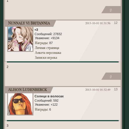
1
0
Nunnaly vi Britannia
2013-10-01 01:31:56
12
<3
Сообщений:
27832
Уважение:
+9134
Награды
: 87
Личная страница
Анкета персонажа
Записки игрока
2
0
Alison Ludenberck
2013-10-01 01:32:49
13
Солнце в волосах
Сообщений:
592
Уважение:
+122
Награды
: 6
3