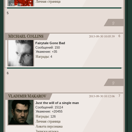
Личная страница
5
0
Michael Collins
2013-09-30 10:05:39
6
Fairytale Gone Bad
Сообщений:
150
Уважение:
+35
Награды
: 4
6
0
Vladimir Makarov
2013-09-30 10:12:06
7
Just the will of a single man
Сообщений:
15114
Уважение:
+20455
Награды
: 126
Личная страница
Анкета персонажа
Записки игрока