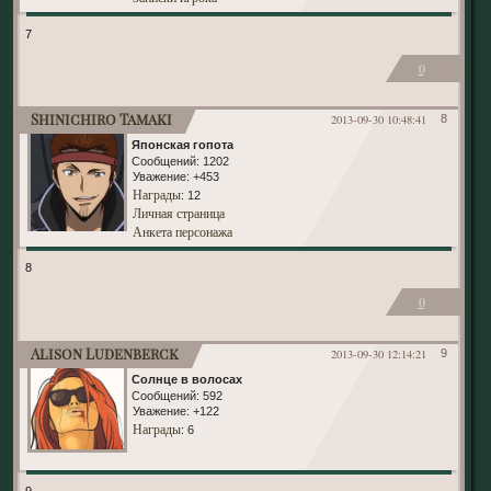
7
0
Shinichiro Tamaki
2013-09-30 10:48:41
8
Японская гопота
Сообщений:
1202
Уважение:
+453
Награды
: 12
Личная страница
Анкета персонажа
8
0
Alison Ludenberck
2013-09-30 12:14:21
9
Солнце в волосах
Сообщений:
592
Уважение:
+122
Награды
: 6
9