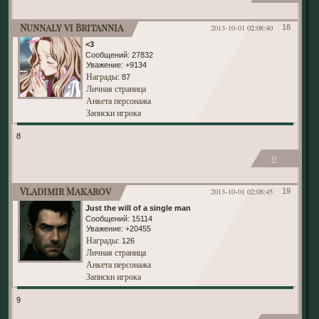
Nunnaly vi Britannia
2013-10-01 02:08:40
18
<3
Сообщений:
27832
Уважение:
+9134
Награды
: 87
Личная страница
Анкета персонажа
Записки игрока
8
0
Vladimir Makarov
2013-10-01 02:08:45
19
Just the will of a single man
Сообщений:
15114
Уважение:
+20455
Награды
: 126
Личная страница
Анкета персонажа
Записки игрока
9