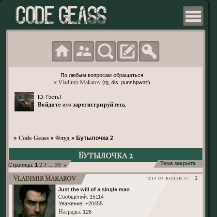
По любым вопросам обращаться
Vladimir Makarov
к
(tg, dis: punshpwnz)
ID: Гость!
Войдите
зарегистрируйтесь
или
.
Code Geass
Флуд
»
»
»
Бутылочка 2
Бутылочка 2
2
3
50
»
Тема закрыта
Страница:
1
…
Vladimir Makarov
2013-09-30 01:00:57
1
Just the will of a single man
Сообщений:
15114
Уважение:
+20455
Награды
: 126