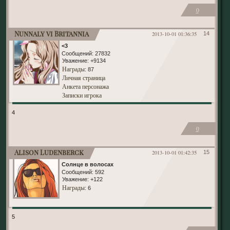
0
Nunnaly vi Britannia
2013-10-01 01:36:35
14
<3
Сообщений:
27832
Уважение:
+9134
Награды
: 87
Личная страница
Анкета персонажа
Записки игрока
4
0
Alison Ludenberck
2013-10-01 01:42:35
15
Солнце в волосах
Сообщений:
592
Уважение:
+122
Награды
: 6
5