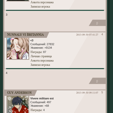
Анкета персонажа
Записки игрока
3
0
Nunnaly vi Britannia
2013-09-30 07:41:27
4
<3
Сообщений:
27832
Уважение:
+9134
Награды
: 87
Личная страница
Анкета персонажа
Записки игрока
4
0
Guy Anderson
2013-09-30 09:11:07
5
Vivere militare est
Сообщений:
497
Уважение:
+68
Награды
: 4