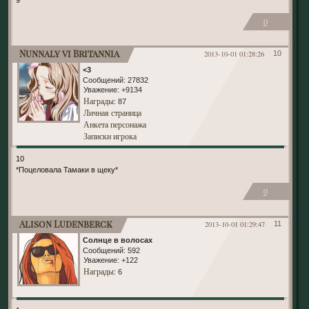
0
Nunnaly vi Britannia
2013-10-01 01:28:26
10
<3
Сообщений:
27832
Уважение:
+9134
Награды
: 87
Личная страница
Анкета персонажа
Записки игрока
10
*Поцеловала Тамаки в щеку*
0
Alison Ludenberck
2013-10-01 01:29:47
11
Солнце в волосах
Сообщений:
592
Уважение:
+122
Награды
: 6