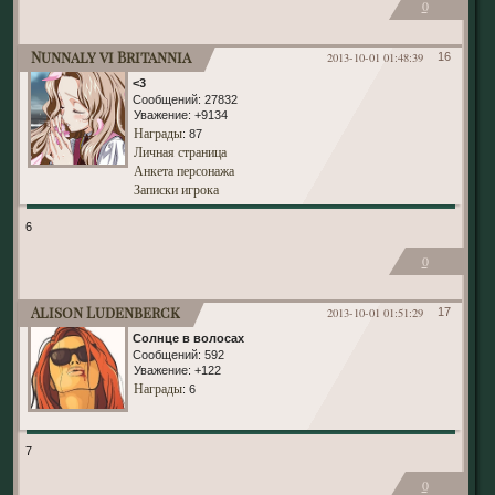
0
Nunnaly vi Britannia
2013-10-01 01:48:39
16
<3
Сообщений:
27832
Уважение:
+9134
Награды
: 87
Личная страница
Анкета персонажа
Записки игрока
6
0
Alison Ludenberck
2013-10-01 01:51:29
17
Солнце в волосах
Сообщений:
592
Уважение:
+122
Награды
: 6
7
0