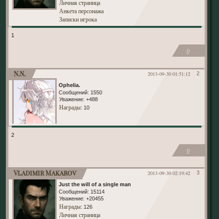
Личная страница
Анкета персонажа
Записки игрока
1
0
N.N.
2013-09-30 01:51:12
2
Ophelia.
Сообщений:
1550
Уважение:
+488
Награды
: 10
2
0
Vladimir Makarov
2013-09-30 02:19:42
3
Just the will of a single man
Сообщений:
15114
Уважение:
+20455
Награды
: 126
Личная страница