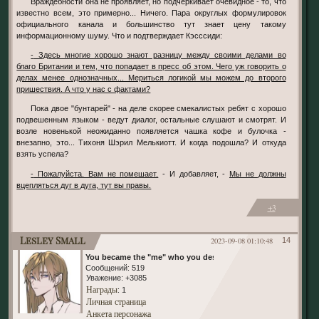
Враждебности она не проявляет, но подчёркивает очевидное - то, что
известно всем, это примерно... Ничего. Пара округлых формулировок
официального канала и большинство тут знает цену такому
информационному шуму. Что и подтверждает Кэсссиди:
- Здесь многие хорошо знают разницу между своими делами во
благо Британии и тем, что попадает в пресс об этом. Чего уж говорить о
делах менее однозначных... Мериться логикой мы можем до второго
пришествия. А что у нас с фактами?
Пока двое "бунтарей" - на деле скорее смекалистых ребят с хорошо
подвешенным языком - ведут диалог, остальные слушают и смотрят. И
возле новенькой неожиданно появляется чашка кофе и булочка -
внезапно, это... Тихоня Шэрил Мелькиотт. И когда подошла? И откуда
взять успела?
- Пожалуйста. Вам не помешает.
- И добавляет, -
Мы не должны
вцепляться дуг в дуга, тут вы правы.
+3
Lesley Small
2023-09-08 01:10:48
14
You became the "me" who you despised
Сообщений:
519
Уважение:
+3085
Награды
: 1
Личная страница
Анкета персонажа