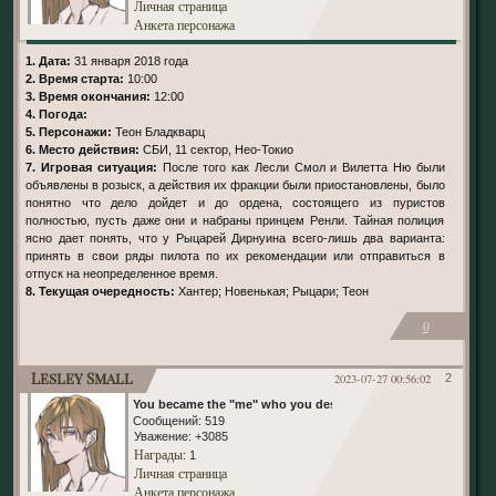
Личная страница
Анкета персонажа
1. Дата:
31 января 2018 года
2. Время старта:
10:00
3. Время окончания:
12:00
4. Погода:
5. Персонажи:
Теон Бладкварц
6. Место действия:
СБИ, 11 сектор, Нео-Токио
7. Игровая ситуация:
После того как Лесли Смол и Вилетта Ню были
объявлены в розыск, а действия их фракции были приостановлены, было
понятно что дело дойдет и до ордена, состоящего из пуристов
полностью, пусть даже они и набраны принцем Ренли. Тайная полиция
ясно дает понять, что у Рыцарей Дирнуина всего-лишь два варианта:
принять в свои ряды пилота по их рекомендации или отправиться в
отпуск на неопределенное время.
8. Текущая очередность:
Хантер; Новенькая; Рыцари; Теон
0
Lesley Small
2023-07-27 00:56:02
2
You became the "me" who you despised
Сообщений:
519
Уважение:
+3085
Награды
: 1
Личная страница
Анкета персонажа