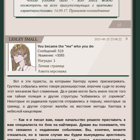
Чтобы удобнее было - вот здесь можно
посмотреть на всех присутствующих с краткими
14.09.17. Принимаю командование
характеристиками:
+3
Lesley Small
2023-08-25 23:08:22
9
You became the "me" who you despised
Сообщений:
519
Уважение:
+3085
Награды
: 1
Личная страница
Анкета персонажа
Вот и эти пуристы, за которыми Хантеру нужно присматривать.
Группка собралась мягко говоря разношерстная, впрочем судя по всему
этот механизм был слаженным. Да и разве могло быть иначе после того
как тайная полиция и другие структуры "избавились от сорняков".
Некоторые из радикалов пуристов отправились в тюрьму, некоторые за
границу, а другие строчат жалобы на жестокие методы Хантера в
небесной канцелярии.
—
Как я и писал вам, наше начальство решило приставить к
вам специалиста по бою на найтмерах. Думаю вы понимаете, что
это связанно с недавними событиями. Вы, конечно, можете
отказаться, но в таком случае мы будем вынуждены арестовать
технику вашего подразделения до конца расследования и