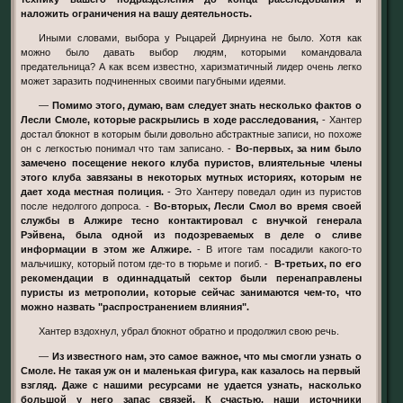
наложить ограничения на вашу деятельность.
Иными словами, выбора у Рыцарей Дирнуина не было. Хотя как
можно было давать выбор людям, которыми командовала
предательница? А как всем известно, харизматичный лидер очень легко
может заразить подчиненных своими пагубными идеями.
—
Помимо этого, думаю, вам следует знать несколько фактов о
Лесли Смоле, которые раскрылись в ходе расследования,
- Хантер
достал блокнот в которым были довольно абстрактные записи, но похоже
он с легкостью понимал что там записано. -
Во-первых, за ним было
замечено посещение некого клуба пуристов, влиятельные члены
этого клуба завязаны в некоторых мутных историях, которым не
дает хода местная полиция.
- Это Хантеру поведал один из пуристов
после недолгого допроса. -
Во-вторых, Лесли Смол во время своей
службы в Алжире тесно контактировал с внучкой генерала
Рэйвена, была одной из подозреваемых в деле о сливе
информации в этом же Алжире.
- В итоге там посадили какого-то
мальчишку, который потом где-то в тюрьме и погиб. -
В-третьих, по его
рекомендации в одиннадцатый сектор были перенаправлены
пуристы из метрополии, которые сейчас занимаются чем-то, что
можно назвать "распространением влияния".
Хантер вздохнул, убрал блокнот обратно и продолжил свою речь.
—
Из известного нам, это самое важное, что мы смогли узнать о
Смоле. Не такая уж он и маленькая фигура, как казалось на первый
взгляд. Даже с нашими ресурсами не удается узнать, насколько
большой у него запас связей. К счастью, наши источники