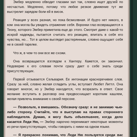
Эмбер медленно обводит глазами зал так, словно ищет друзей по
несчастью. Медленно, потому что любое резкое движение тут же
выстрелит зарядом боли ей в висок.
Реакция у всех разная, но пока безмолвная. И будто нет никого, в
ком она могла бы увидеть отражение себя. Воронки глаз возвращаются к
Теону, которого Эмбер приметила еще до этого. Смотрит даже с какой-то
искрой надежды, пытается считать его реакцию, впитать в себя его
чувства, но… Тот в целом выглядит растерянным, словно ощущает себя
не в своей тарелке.
Что ж, в чем-то они все же схожи.
Она возвращается взглядом к Хантеру. Кажется, он закончил.
Недоверие к его словам почти сразу дает о себе знать среди
присутствующих.
Первой отзывается Сельвария. Ее интонации красноречивее слов.
Сразу за ней, словно желая сгладить углы, вступает Лизбет Литтл. Она
говорит многое, но у Эмбер находится, что возразить в ответ. Свое
желание вступить в разговор она предвосхищает коротким кашлем,
желая привлечь внимание к своей персоне.
— Позвольте, я вмешаюсь. Обозначу сразу: я не занимаю чью-
либо сторону. Считайте, что я выступаю на правах стороннего
наблюдателя. Думаю, я могу быть
объективнее
, когда дело
касается Леди Ню, —
Эмбер нарочно перенимает некоторые моменты
из речи присутствующих, чтобы говорить с ними на одном языке.
— Я прекрасно понимаю, что Леди Ню пользуется среди вас