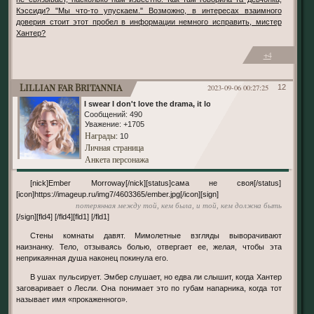
Кэссиди? "Мы что-то упускаем." Возможно, в интересах взаимного
доверия стоит этот пробел в информации немного исправить, мистер
Хантер?
+4
Lillian far Britannia
2023-09-06 00:27:25
12
I swear I don't love the drama, it loves me
Сообщений:
490
Уважение:
+1705
Награды
: 10
Личная страница
Анкета персонажа
[nick]Ember Morroway[/nick][status]сама не своя[/status]
[icon]https://imageup.ru/img7/4603365/ember.jpg[/icon][sign]
потерянная между той, кем была, и той, кем должна быть
[/sign][fld4] [/fld4][fld1] [/fld1]
Стены комнаты давят. Мимолетные взгляды выворачивают
наизнанку. Тело, отзываясь болью, отвергает ее, желая, чтобы эта
неприкаянная душа наконец покинула его.
В ушах пульсирует. Эмбер слушает, но едва ли слышит, когда Хантер
заговаривает о Лесли. Она понимает это по губам напарника, когда тот
называет имя «прокаженного».