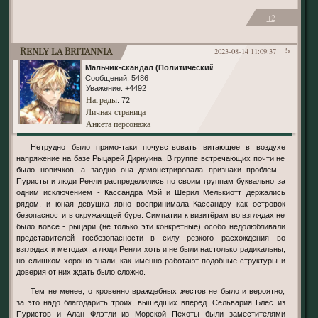
+2
Renly la Britannia
2023-08-14 11:09:37
5
Мальчик-скандал (Политический)
Сообщений:
5486
Уважение:
+4492
Награды
: 72
Личная страница
Анкета персонажа
Нетрудно было прямо-таки почувствовать витающее в воздухе
напряжение на базе Рыцарей Дирнуина. В группе встречающих почти не
было новичков, а заодно она демонстрировала признаки проблем -
Пуристы и люди Ренли распределились по своим группам буквально за
одним исключением - Кассандра Мэй и Шерил Мелькиотт держались
рядом, и юная девушка явно воспринимала Кассандру как островок
безопасности в окружающей буре. Симпатии к визитёрам во взглядах не
было вовсе - рыцари (не только эти конкретные) особо недолюбливали
представителей госбезопасности в силу резкого расхождения во
взглядах и методах, а люди Ренли хоть и не были настолько радикальны,
но слишком хорошо знали, как именно работают подобные структуры и
доверия от них ждать было сложно.
Тем не менее, откровенно враждебных жестов не было и вероятно,
за это надо благодарить троих, вышедших вперёд. Сельвария Блес из
Пуристов и Алан Флэтли из Морской Пехоты были заместителями