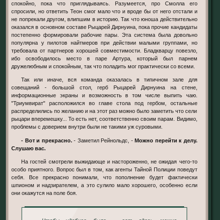
спокойно, пока что приглядываясь. Разумеется, про Смолла его
спросили, но ответить Теон смог мало что и вроде бы от него отстали и
не попрекали другом, влипшим в историю. Так что юноша действительно
оказался в основном составе Рыцарей Дирнуина, пока прочие кандидаты
постепенно формировали рабочие пары. Эта система была довольно
популярна у пилотов найтмеров при действии малыми группами, но
требовала от партнеров хорошей совместимости. Бладкварцу повезло,
ибо освободилось место в паре Артура, который был парнем
дружелюбным и спокойным, так что поладить мог практически со всеми.
Так или иначе, вся команда оказалась в типичном зале для
совещаний - большой стол, герб Рыцарей Дирнуина на стене,
информационные экраны и возможность в том числе выпить чаю.
"Триумвират" расположился во главе стола под гербом, остальные
распределились по желанию и на этот раз можно было заметить что сели
рыцари вперемешку... То есть нет, соответственно своим парам. Видимо,
проблемы с доверием внутри были не такими уж суровыми.
- Вот и прекрасно.
- Заметил Рейнольдс, -
Можно перейти к делу.
Слушаю вас.
На гостей смотрели выжидающе и настороженно, не ожидая чего-то
особо приятного. Вопрос был в том, как агенты Тайной Полиции поведут
себя. Все прекрасно понимали, что пополнение будет фактически
шпионом и надзирателем, а это сулило мало хорошего, особенно если
они окажутся на поле боя.