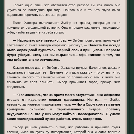
Только одно лишь это обстоятельство указало ей, как много она
упустила за последние три года. Поняла она и то, что глупо было
надеяться пережить все это за три дня.
Голос Хантера выталкивает Эмбер из транса, возвращая ее к
причине их сегодняшней встречи. Она с трудом разлепляет ссохшиеся
губы, чтобы выдавить из себя вопрос:
— Насколько мне известно, сэр, —
Эмбер пропустила мимо ушей
слетевшую с языка Хантера «горячую цыпочку»,
— Вилетта Ню всегда
была образцовой пуристкой, верной своим принципам. Непросто
будет убедить этих, как вы выразились, «фанатиков» в том, что
она действительно оступилась.
Каждое слово дается Эмбер с большим трудом. Даже голос, дрожа и
надрываясь, подводит ее. Девушке то и дело кажется, что он звучит то
слишком высоко, то слишком низко по сравнению с тем, к чему она
привыкла от себя слышать. Эмбер прочищает горло, прежде чем
продолжить.
— Я сомневаюсь, что за время моего отсутствия наше общество
отошло от идеологии социал дарвинизма. Ню и…, —
Эмбер
невольно запинается и прикрывает глаза.
— Ню и Смол соответствуют
критериям сильного и харизматичного лидера, поэтому
неудивительно, что у них могут найтись последователи. С умами
таких последователей нужно работать очень осторожно.
Эмбер решила умолчать о том, что работать в принципе будет
сложно, имея на руках ту информацию, которой она и сама верит с