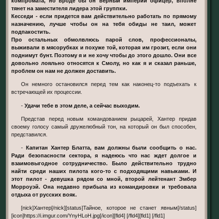
компромата, но вроде бы он верный империи офицер, вполне
тянет на заместителя лидера этой группки.
Кесседи - если придется вам действительно работать по прямому
назначению, лучше чтобы он на тебя обиды не таил, может
подпакостить.
Про остальных обмолвлюсь парой слов, профессионалы,
выживали в мясорубках и похуже той, которая им грозит, если они
поднимут бунт. Поэтому я и не хочу чтобы до этого дошло. Они все
довольно лояльно относятся к Смолу, но как я и сказал раньше,
проблем он нам не должен доставить.
Он немного остановился перед тем как наконец-то подъехать к
встречающей их процессии.
-
Удачи тебе в этом деле, а сейчас выходим.
Представ перед новым командованием рыцарей, Хантер придав
своему голосу самый дружелюбный тон, на который он был способен,
представился.
-
Капитан Хантер Блатта, вам должны были сообщить о нас.
Ради безопасности сектора, я надеюсь что нас ждет долгое и
взаимовыгодное сотрудничество. Было действительно трудно
найти среди наших пилота кого-то с подходящими навыками. И
этот пилот - девушка рядом со мной, второй лейтенант Эмбер
Морроуэй. Она недавно прибыла из командировки и требовала
отдыха от русских вояк.
[nick]Хантер[/nick][status]Тайное, которое не станет явным[/status]
[icon]https://i.imgur.com/YnyHLoH.jpg[/icon][fld4] [/fld4][fld1] [/fld1]