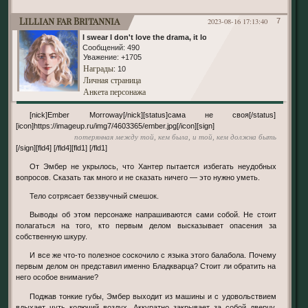
Lillian far Britannia
2023-08-16 17:13:40
7
I swear I don't love the drama, it loves me
Сообщений:
490
Уважение:
+1705
Награды
: 10
Личная страница
Анкета персонажа
[nick]Ember Morroway[/nick][status]сама не своя[/status]
[icon]https://imageup.ru/img7/4603365/ember.jpg[/icon][sign]
потерянная между той, кем была, и той, кем должна быть
[/sign][fld4] [/fld4][fld1] [/fld1]
От Эмбер не укрылось, что Хантер пытается избегать неудобных
вопросов. Сказать так много и не сказать ничего — это нужно уметь.
Тело сотрясает беззвучный смешок.
Выводы об этом персонаже напрашиваются сами собой. Не стоит
полагаться на того, кто первым делом высказывает опасения за
собственную шкуру.
И все же что-то полезное соскочило с языка этого балабола. Почему
первым делом он представил именно Бладкварца? Стоит ли обратить на
него особое внимание?
Поджав тонкие губы, Эмбер выходит из машины и с удовольствием
вдыхает чуть колючий воздух. Аккуратно закрывает за собой дверцу,