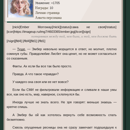
Уважение:
+1705
Награды
: 10
Личная страница
Анкета персонажа
[nick]Ember Morroway[/nick][status]сама не своя[/status]
[icon]https://imageup.ru/img7/4603365/ember.jpg[/icon][sign]
потерянная между той, кем была, и той, кем должна быть
[/sign][fld4] [/fld4][fld1] [/fld1]
—
Туше,
— Эмбер невольно морщится в ответ, но молчит, плотно
сомкнув губы. Правдолюбие Лисбет она ценит, но не может согласиться
со сказанным.
Факты. Ах если бы все так было просто.
Правда. А что такое «правда»?
У каждого она своя или ее нет вовсе?
Если бы СМИ не фильтровали информацию и сливали в наши умы
все, как оно есть, мир, наверное, схлопнулся бы.
Иногда лучше не знать всего. Не зря говорят: меньше знаешь —
крепче спишь.
А Эмбер бы ой как хотелось вернуть себе возможность спать
безмятежно.
Сквозь опущенные ресницы она не сразу замечает подошедшую к