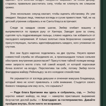
стараясь правильно рассчитать силу, чтобы не хлопнуть ею слишком
громко.
Этих нескольких секунд хватает, чтобы оценить обстановку. Их уже
ожидают. Хмурые лица, тяжелые взгляды и сухие приветствия. Чай, не на
детский утренник собрались и не Санта Клауса встречают.
Следя за каждым своим шагом, Эмбер огибает машину и
выпрямляется по правую руку от Хантера. Заводит руки за спину,
сцепляя чуть подрагивающие пальцы, словно надеясь так избавиться от
паскудного напряжения. И только золотые глаза безразлично сканируют
присутствующих, пытаясь идентифицировать каждого, кого упоминал ее
спутник.
Все они будто нарочно поделились на две группы. Неужто время
совместной службы не объединило их, а произошедшее только сильнее
обострило внутренние разногласия? Присутствие тайной полиции между
ними запросто могло стать той самой искрой, от которой пороховая
бочка взлетит на воздух. Перспектива так себе, потому Эмбер почти
благодарна майору Рейнольдсу за его холодное спокойствие.
Не укрывается от взгляда девушки и огненная макушка Бладкварца,
который явно не хочет привлекать к себе внимание. Стыдится своего
боевого товарища или ему есть, что скрывать?
— Ради блага Британии мы здесь и собрались, сэр, —
Эмбер
коротко кивает майору, на лице — намертво приставшее выражение
безучастия дохлой рыбы.
— Благодарю за гостеприимство. Давайте
пройдем внутрь. Если никто не возражает.