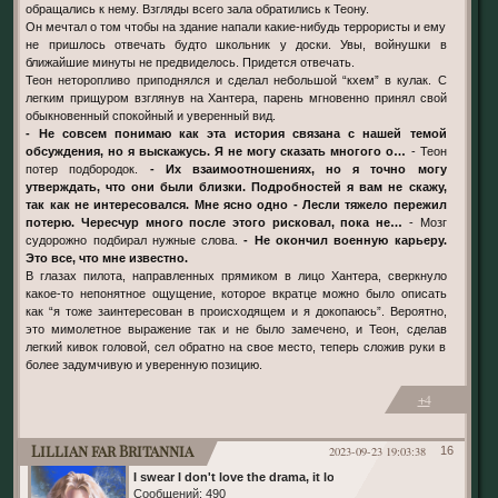
обращались к нему. Взгляды всего зала обратились к Теону.
Он мечтал о том чтобы на здание напали какие-нибудь террористы и ему
не пришлось отвечать будто школьник у доски. Увы, войнушки в
ближайшие минуты не предвиделось. Придется отвечать.
Теон неторопливо приподнялся и сделал небольшой “кхем” в кулак. С
легким прищуром взглянув на Хантера, парень мгновенно принял свой
обыкновенный спокойный и уверенный вид.
- Не совсем понимаю как эта история связана с нашей темой
обсуждения, но я выскажусь. Я не могу сказать многого о…
- Теон
потер подбородок.
- Их взаимоотношениях, но я точно могу
утверждать, что они были близки. Подробностей я вам не скажу,
так как не интересовался. Мне ясно одно - Лесли тяжело пережил
потерю. Чересчур много после этого рисковал, пока не…
- Мозг
судорожно подбирал нужные слова.
- Не окончил военную карьеру.
Это все, что мне известно.
В глазах пилота, направленных прямиком в лицо Хантера, сверкнуло
какое-то непонятное ощущение, которое вкратце можно было описать
как “я тоже заинтересован в происходящем и я докопаюсь”. Вероятно,
это мимолетное выражение так и не было замечено, и Теон, сделав
легкий кивок головой, сел обратно на свое место, теперь сложив руки в
более задумчивую и уверенную позицию.
+4
Lillian far Britannia
2023-09-23 19:03:38
16
I swear I don't love the drama, it loves me
Сообщений:
490