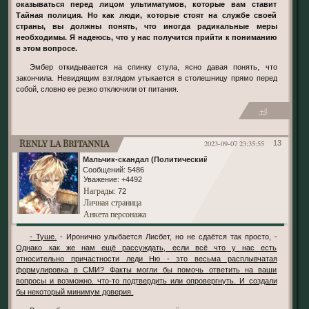
оказываться перед лицом ультиматумов, которые вам ставит
Тайная полиция. Но как люди, которые стоят на службе своей
страны, вы должны понять, что иногда радикальные меры
необходимы. Я надеюсь, что у нас получится прийти к пониманию
в этом вопросе.
Эмбер откидывается на спинку стула, ясно давая понять, что
закончила. Невидящим взглядом утыкается в столешницу прямо перед
собой, словно ее резко отключили от питания.
+4
Renly la Britannia
2023-09-07 23:35:55
13
Мальчик-скандал (Политический)
Сообщений:
5486
Уважение:
+4492
Награды
: 72
Личная страница
Анкета персонажа
- Туше.
- Иронично улыбается Лисбет, но не сдаётся так просто, -
Однако как же нам ещё рассуждать, если всё что у нас есть
относительно причастности леди Ню - это весьма расплывчатая
формулировка в СМИ? Факты могли бы помочь ответить на ваши
вопросы и возможно. что-то подтвердить или опровергнуть. И создали
бы некоторый минимум доверия.