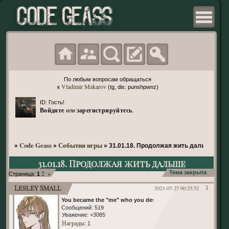
По любым вопросам обращаться
Vladimir Makarov
к
(tg, dis: punshpwnz)
ID: Гость!
Войдите
зарегистрируйтесь
или
.
Code Geass
События игры
»
»
»
31.01.18. Продолжая жить дальше
31.01.18. Продолжая жить дальше
2
»
Тема закрыта
Страница:
1
Lesley Small
2023-07-27 00:25:52
1
You became the "me" who you despised
Сообщений:
519
Уважение:
+3085
Награды
: 1