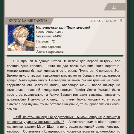
+2
Renly la Britannia
2023-08-21 12:52:25
8
Мальчик-скандал (Политический)
Сообщений:
5486
Уважение:
+4492
Награды
: 72
Личная страница
Анкета персонажа
Они прошли в здание штаба. В целом для первой встречи всё
прошло даже хорошо - никто не дал волю эмоциям, хотя вероятно,
многие хотели бы, как минимум со стороны Пуристов. К примеру, Эрл
Бакнер явно с трудом сдерживал злость, но от бойца с его характером
трудно было ждать иного. Сельвария, в каком бы настроении ни была,
сдерживала его железной волей, Кассандра Мэй и вовсе никогда не
отличалась внешней эмоциональностью, Лисбет Литтл "читать" было
просто затруднительно, а Артур Баррингтон даже выглядел привычно
дружелюбно. Именно он хлопнул по плечу Теона, который хотел то ли
смыться под шумок, то ли остаться на улице, то ли провалиться сквозь
землю:
- Хэй, не стой как бедный родственник. Ты мой напарник, а значит, в
основном ударном составе, забыл?
- Аристократ сам выбрал парня в
напарники взамен Мэри Шарп и не страдал излишней заносчивостью,
наоборот. Остальные к Бладкварцу относились если не дружелюбно, то