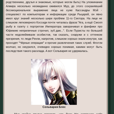
родственники, друзья и знакомые, которые могли быть) На упоминании
Алжира несколько неожиданно оживился Мур, до этого сохранявший
безэмоциональное выражение лица не хуже Кассандры Мэй -
специалист по компьютерам и информации среди Рыцарей, он явно
имел круг знаний несколько шире проблем 11-го Сектора. На лице не
слишком легковерного Кэссиди почти читалась фраза "Ага, а ещё Смолл
рыбу в газету с портретом Императора заворачивал и фанфики про
Юфемию неприличные строчил, зуб даю...". Если Пуристы по большей
части недолюбливали особистов, так сказать, снаружи и с оттенком
презрения, то люди Ренли, напротив, слишком хорошо знали изнутри, как
проходят "Чёрные операции" и прочие развлечения таких служб. Флэтли
молчал, но хмурился, очевидно хорошо понимая, какими могут быть
последствия такого расклада. А вот Сельвария не удержалась.
Сельвария Блес
- Мне крайне трудно поверить, что Леди Ню запятнала себя