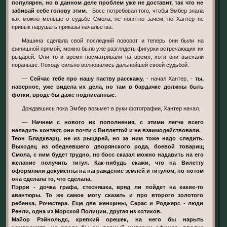
популярен, но в данном деле проблем уже не доставит, так что не
забивай себе голову этим.
- Босс потребовал того, чтобы Эмбер знала
как можно меньше о судьбе Смола, не понятно зачем, но Хантер не
привык нарушать приказы начальства.
Машина сделала свой последний поворот и теперь они были на
финишной прямой, можно было уже разглядеть фигурки встречающих их
рыцарей. Они то и время посматривали на время, хотя они выехали
пораньше. Походу сильно волновались дальнейшей своей судьбой.
—
Сейчас тебе про нашу паству расскажу,
- начал Хантер, -
ты,
наверное, уже видела их дела, но там в бардачке должны быть
фотки, вроде бы даже подписанные.
Дождавшись пока Эмбер возьмет в руки фотографии, Хантер начал.
—
Начнем с нового их пополнения, с этими легче всего
наладить контакт, они почти с Виллеттой и не взаимодействовали.
Теон Бладкварц, не из рыцарей, но за ним тоже надо следить.
Выходец из обедневшего дворянского рода, боевой товарищ
Смола, с ним будет трудно, но босс сказал можно надавить на его
желание получить титул. Как-нибудь скажи, что на Вилетту
оформляли документы на награждение землей и титулом, но потом
она сделала то, что сделала.
Пэрри - дочка графа, стесняшка, вряд ли пойдет на какие-то
авантюры. То же самое могу сказать и про второго золотого
ребенка, Рочестера. Еще две женщины, Серас и Роджерс - люди
Ренли, одна из Морской Полиции, другая из котиков.
Майор Рэйнольдс, крепкий орешек, на него бы нарыть