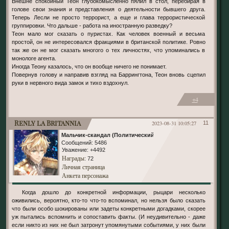
Внешне спокойный Теон глубокомысленно пялил в стол, перебирая в
голове свои знания и представления о деятельности бывшего друга.
Теперь Лесли не просто террорист, а еще и глава террористической
группировки. Что дальше - работа на иностранную разведку?
Теон мало мог сказать о пуристах. Как человек военный и весьма
простой, он не интересовался фракциями в британской политике. Ровно
так же он не мог сказать многого о тех личностях, что упоминались в
монологе агента.
Иногда Теону казалось, что он вообще ничего не понимает.
Повернув голову и направив взгляд на Баррингтона, Теон вновь сцепил
руки в нервного вида замок и тихо вздохнул.
+4
Renly la Britannia
2023-08-31 10:05:27
11
Мальчик-скандал (Политический)
Сообщений:
5486
Уважение:
+4492
Награды
: 72
Личная страница
Анкета персонажа
Когда дошло до конкретной информации, рыцари несколько
оживились, вероятно, кто-то что-то вспоминал, но нельзя было сказать
что были особо шокированы или задеты конкретными догадками, скорее
уж пытались вспомнить и сопоставить факты. (И неудивительно - даже
если никто из них не был затронут упомянутыми событиями, у них были