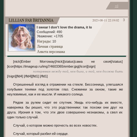
+1
Lillian far Britannia
2023-08-11 22:19:02
3
I swear I don't love the drama, it loves me
Сообщений:
490
Уважение:
+1705
Награды
: 10
Личная страница
Анкета персонажа
[nick]Ember Morroway[/nick][status]сама не своя[/status]
[icon]https://imageup.ru/img7/4603365/ember.jpg[/icon][sign]
потерянная между той, кем была, и той, кем должна быть
[/sign][fld4] [/fld4][fld1] [/fld1]
Отрешенный взгляд в отражении на стекле. Бессонница, улегшаяся
голубыми тенями под золотом глаз. Снежинки за окном, такие же
неуловимые, как и ее мысли. И никакого солнца.
Рядом за рулем сидит ее спутник. Увидь кто-нибудь их вместе,
наверняка бы решил, что это родственники: так похожи они друг на
друга. Ирония в том, что эти двое совершенно незнакомы, а свел их
один только случай.
Случай, о котором можно прочесть во всех новостях.
Случай, который разбил ей сердце.