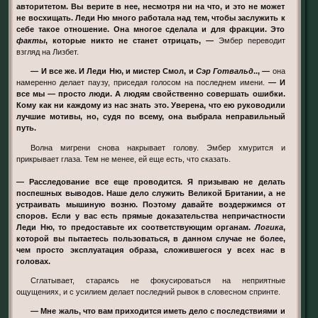
авторитетом. Вы верите в нее, несмотря ни на что, и это не может
не восхищать. Леди Ню много работала над тем, чтобы заслужить к
себе такое отношение. Она многое сделала и для фракции. Это
факты
, которые никто не станет отрицать, —
Эмбер переводит
взгляд на Лизбет.
— И все же. И Леди Ню, и мистер Смол, и
Сэр Готвальд
.., —
она
намеренно делает паузу, приседая голосом на последнем имени.
— И
все мы — просто люди. А людям свойственно совершать ошибки.
Кому как ни каждому из нас знать это. Уверена, что ею руководили
лучшие мотивы, но, судя по всему, она выбрала неправильный
путь.
Волна мигрени снова накрывает голову. Эмбер хмурится и
прикрывает глаза. Тем не менее, ей еще есть, что сказать.
— Расследование все еще проводится. Я призываю не делать
поспешных выводов. Наше дело служить Великой Британии, а не
устраивать мышиную возню. Поэтому давайте воздержимся от
споров. Если у вас есть прямые доказательства непричастности
Леди Ню, то предоставьте их соответствующим органам.
Логика
,
которой вы пытаетесь пользоваться, в данном случае не более,
чем просто эксплуатация образа, сложившегося у всех нас в
головах.
Сглатывает, стараясь не фокусироваться на неприятные
ощущениях, и с усилием делает последний рывок в словесном спринте.
— Мне жаль, что вам приходится иметь дело с последствиями и