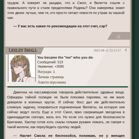
трудом. А поверят ли рыцари, что и Смол, и Вилетта сошли с
правильного пути и стали предателями Родины? Они наверняка знают
этих двоих лучше, чем те, кто просто читает новости по утрам за чашкой
чая.
— У вас есть какие-то рекомендации на этот счет, сэр?
+2
Lesley Small
2023-08-11 23:13:17
4
You became the "me" who you despised
Сообщений:
519
Уважение:
+3085
Награды
: 1
Личная страница
Анкета персонажа
Дамочка на пассажирском говорила действительно здравые вещи.
Офицеры тайной полиции не были плохими парнями, но им мало
доверяли в военных кругах. И сейчас босс дал им действительно
сложную задачку, понравиться подчиненным Виллеты, на которую они
сейчас ведут охоту. Еще и этот Смол, ярко сверкающая звездочка в
одиннадцатом секторе, мать его. Но если это нужно для безопасности
Британии, Хантер готов хоть скалы голыми руками ломать, не говоря о
такой мелочи, как переубедить группку людей.
—
Насчет Смола не беспокойся, понимаю, он у женщин