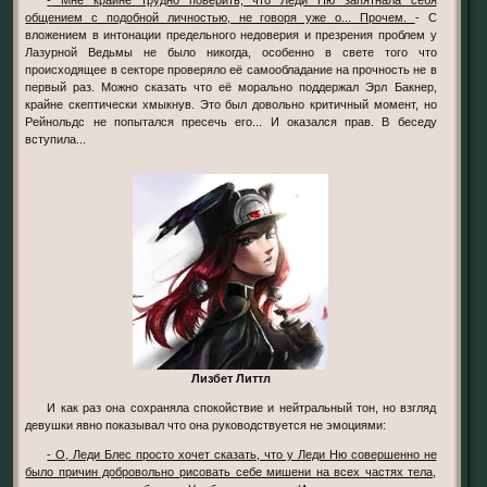
общением с подобной личностью, не говоря уже о... Прочем.
- С
вложением в интонации предельного недоверия и презрения проблем у
Лазурной Ведьмы не было никогда, особенно в свете того что
происходящее в секторе проверяло её самообладание на прочность не в
первый раз. Можно сказать что её морально поддержал Эрл Бакнер,
крайне скептически хмыкнув. Это был довольно критичный момент, но
Рейнольдс не попытался пресечь его... И оказался прав. В беседу
вступила...
Лизбет Литтл
И как раз она сохраняла спокойствие и нейтральный тон, но взгляд
девушки явно показывал что она руководствуется не эмоциями:
- О, Леди Блес просто хочет сказать, что у Леди Ню совершенно не
было причин добровольно рисовать себе мишени на всех частях тела,