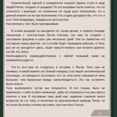
Рыжеволосый, одетый в гражданское хмурый парень стоял в ряду
людей Ренли, поодаль от рыцарей. По его выправке было понятно, что он
относится к военным, но сложенные на груди руки показывали, что в
данный момент он не при исполнении. Кто угодно догадался бы, что это и
есть Теон Бладкварц, гвардеец ее высочества.
Настроение у него было препаршивым.
В штабе рыцарей он находился по своим делам, в первую очередь
связанным с злосчастным Лесли Смолом, чье имя не сходило с
заголовков форумов и газет уже несколько дней. Уже по прибытию его
поставили перед фактом, что в штабе будет проведена ревизия, а Теон,
раз уж он находится здесь, будет присутствовать при встрече дорогих
гостей. Ну, блеск.
Необходимость взаимодействовать с тайной полицией также не
прибавляла радости.
Что-то все-таки не сходилось в истории с Лесли. Теон сам не
понимал, в какой момент его боевой товарищ стал лицом антиимперской
оппозиции, но прекрасно осознавал, что за этим всем скрывается явно
большее, чем банальная жажда самоутвердиться. Это так оставлять
было нельзя.
Теон выпрямился, встав как полагается. В его планах было не
привлекать к себе особого внимания, дабы не отвлекаться на расспросы
понятно о ком. В последние пару дней ему задавали слишком много
вопросов на эту тему, и несмотря на разговорчивую природу Теона, он
не хотел бы вновь и вновь мусолить злосчастного Смола.
+2