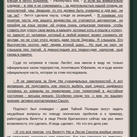
влезая в нечто подобное.
- Улыбнулась она, -
И если вы внимательно
следили - в чём я не сомневаюсь - за деятельностью нашей отнюдь не
монолитной, увы, фракции, то это должно быть очевидно и для вас, не
так ли?
- Литтл сделала паузу, следя за реакцией, -
Я понимаю что
понятия чести для вашего ведомства не считаются аргументом, но
перейдя на язык логики, ей нужна очень серьезная причина, чтобы
ставить под угрозу свои жизнь и карьеру, которые хоть и пошли к успеху,
но зависят от человека, который в любой момент может скормить её
акулам, но не стал этого делать даже после Эдогавы. Я слышала, Его
Высочество охотно даёт людям второй шанс... Но ещё ни разу не
слышала про третий. А демонстрация его правосудия, напротив, ещё
свежа в памяти.
Судя по хитринке в глазах Лисбет, она имела в виду не только
официальные казни террористов, похитивших Юфемию, но и куда менее
официальную часть, которая за этим последовала.
- Я не замечала за Леди Ню суицидальных наклонностей. А вот
желающих её подставить или просто выбить ещё одного надёжного
человека из команды по приведению этих территорий в достойное
состояние - весьма немало. Особенно среди тех, с кем, по вашему
мнению, активно контактировал Смолл.
Подтекст был очевиден - даже Тайной Полиции могут задать
неудобные вопросы по поводу логических пробелов и к примеру,
работодатель Вилетты в лице Ренли Британского сейчас как раз имел
возможность это сделать. И ведь сделает... Но это его дело уже.
- И это всё притом, что Вилетту Ню и Лесли Смолла вообще ничего
не связывает, насколько нам известно. Как там говорила та девчонка,