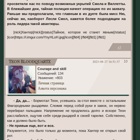
просветили нас по поводу возможных укрытий Смола и Виллетты.
В ближайшие дни, тайная полиция начнет операцию по их захвату.
Раньше мы предполагали, что главным в их дуете была мисс Ню,
сейчас же, наоборот Лесли Смол, кажется более подходящим на
роль лидера такой авантюры.
[nick]Хантер[/nick][status]Тайное, которое не станет явным[/status]
[icon]https://i.imgur.com/YnyHLoH.jpg[/icon][fld4] [/fld4][fld1] [/fld1]
+3
Teon Bloodquartz
2023-08-27 16:51:37
10
Courage and skill
Сообщений:
134
Уважение:
+803
Личная страница
Анкета персонажа
- Да, да…
- Бормотал Теон, усевшись за стол вместе с остальными
благородными рыцарями. Сложив перед собой руки в замок, он нервно
перебирал пальцами. Напряжение не продлилось долго и вскоре Теон
расслабился, ощутив себя среди рыцарей в своей тарелке. Собственно,
как и должно было быть.
- Не привык еще, вот и все.
Разумеется, это было только до момента, пока Хантер не открыл свой
рот.