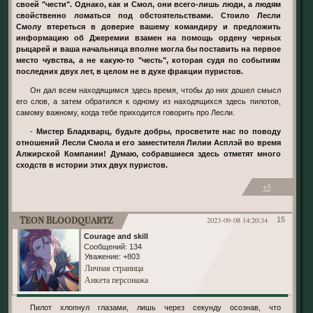
своей "чести". Однако, как и Смол, они всего-лишь люди, а людям
свойственно ломаться под обстоятельствами. Стоило Лесли
Смолу втереться в доверие вашему командиру и предложить
информацию об Джеремии взамен на помощь ордену черных
рыцарей и ваша начальница вполне могла бы поставить на первое
место чувства, а не какую-то "честь", которая судя по событиям
последних двух лет, в целом не в духе фракции пуристов.
Он дал всем находящимся здесь время, чтобы до них дошел смысл
его слов, а затем обратился к одному из находящихся здесь пилотов,
самому важному, когда тебе приходится говорить про Лесли.
-
Мистер Бладкварц, будьте добры, просветите нас по поводу
отношений Лесли Смола и его заместителя Лилии Асплэй во время
Алжирской Компании! Думаю, собравшиеся здесь отметят много
сходств в истории этих двух пуристов.
+5
Teon Bloodquartz
2023-09-08 14:20:34
15
Courage and skill
Сообщений:
134
Уважение:
+803
Личная страница
Анкета персонажа
Пилот хлопнул глазами, лишь через секунду осознав, что