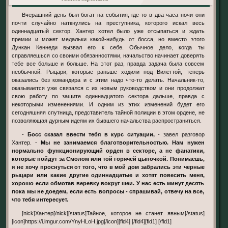
Вчерашний день был богат на события, где-то в два часа ночи они
почти случайно наткнулись на преступника, которого искал весь
одиннадцатый сектор. Хантер хотел было уже отсыпаться и ждать
премии и может медальки какой-нибудь от босса, но вместо этого
Дункан Кеннеди вызвал его к себе. Обычное дело, когда ты
справляешься со своими обязанностями, начальство начинает доверять
тебе все больше и больше. На этот раз, правда задача была совсем
необычной. Рыцари, которые раньше ходили под Вилеттой, теперь
оказались без командира и с этим надо что-то делать. Начальник-то,
оказывается уже связался с их новым руководством и они продолжат
свою работу по защите одиннадцатого сектора дальше, правда с
некоторыми изменениями. И одним из этих изменений будет его
сегодняшняя спутница, представитель тайной полиции в этом ордене, не
позволяющая дурным идеям их бывшего начальства распространиться.
-
Босс сказал ввести тебя в курс ситуации,
- завел разговор
Хантер. -
Мы не занимаемся благотворительностью. Нам нужен
нормально функционирующий орден в секторе, а не фанатики,
которые пойдут за Смолом или той горячей цыпочкой. Понимаешь,
я не хочу проснуться от того, что в мой дом забрались эти черные
рыцари или какие другие одиннадцатые и хотят повесить меня,
хорошо если обмотав веревку вокруг шеи. У нас есть минут десять
пока мы не доедем, если есть вопросы - спрашивай, отвечу на все,
что тебя интересует.
[nick]Хантер[/nick][status]Тайное, которое не станет явным[/status]
[icon]https://i.imgur.com/YnyHLoH.jpg[/icon][fld4] [/fld4][fld1] [/fld1]