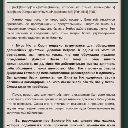
[nick]Хантер[/nick][status]Тайное, которое не станет явным[/status]
[icon]https://i.imgur.com/YnyHLoH.jpg[/icon][fld4] [/fld4][fld1] [/fld1]
Хантер ждал того, что люди, работающие с Вилеттой откажутся
признавать её преступницей и предательницей. Обратное было бы
невероятным чудом и сделало бы их с Эмбер работу гораздо легче. Это
было логично и следовало дать этим людям более удобоваримые
теории, чтобы отдалить их от Вилетты.
-
Мисс Ню и Смол недавно встречались для обсуждения
дальнейших действий. Деловая встреча в одном из местных
ресторанов, мы смогли узнать, что они обсуждали недавно
осужденного Дункана Найта. Не вижу в этом ничего
криминального, но да, Мисс Ню действительно смогла запятнать
себя общением с такой личностью. Мисс Ню с момента смерти
Джеремии Готвальда вела собственное расследование в одиночку.
Вы должны были заметить, что Вилетта Ню одержима своим
погибшим командиром. То, чего вы не знали это то, что у Лесли
Смола такая же проблема.
Пауза, время, достаточное чтобы понять сказанные Хантером слова
и составить собственное время но недостаточное для того чтобы успеть
что-то возразить. Слова его, в отличии от сказанных в прошлое время,
звучат куда тверже, теперь он говорит голосом куда более похожим на
капитана тайной полиции.
-
Вы рассуждаете про Виллету Ню так, словно она машина,
которая подчиняется всем приказам высшего начальства из-за