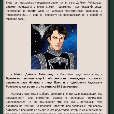
Вилетты и негласными лидерами своих групп, а вот Дэймон Рейнольдс,
видимо, составлял с ними этакий "триумвират" как старший среди
пополнения и просто один из наиболее компетентных офицеров в
подразделении... А ещё он попросту не принадлежал ни к одной из
фракций здесь.
- Майор Дэймон Рейнольдс.
- Спокойно представился он, -
Временно исполняющий обязанности командира согласно
решению сэра Флэтли и леди Блес и с одобрения Адмирала
Рочестера, как военного советника Её Высочества*.
Разноцветные глаза майора внимательно изучали прибывших без
враждебности или симпатии, скорее с холодным вниманием
исследователя. Он не сомневался что его, как и остальных, уже
всесторонне изучили, не впервой. Впрочем, все вопросы к Рейнольдсу
остались в прошлом со смертью его родителей, которые их и вызывали,
относясь к сфере аристократических интриг. В армии офицер вроде бы