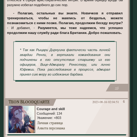
разумно избегал подобного до сих пор.
- Полагаю, остальных вы знаете. Новичков я отправил
тренироваться, чтобы не маялись от безделья, можете
познакомиться с ними позже. Полагаю, продолжим беседу внутри?
- И добавил, -
Разумеется, мы тоже надеемся, что успешно
продолжим нашу службу ради блага Британии. Добро пожаловать.
* Так как Рыцари Дирнуина фактически часть личной
гвардии Ренли, в вертикали командования они
подчинены в его отсутствие старшему из его
офицеров, Вице-Адмиралу Рочестеру, или лично
Юфемии. Пока расследование в процессе, адмирал
принял сию меру во избежание бардака.
+4
Teon Bloodquartz
2023-08-16 02:04:51
6
Courage and skill
Сообщений:
134
Уважение:
+803
Личная страница
Анкета персонажа