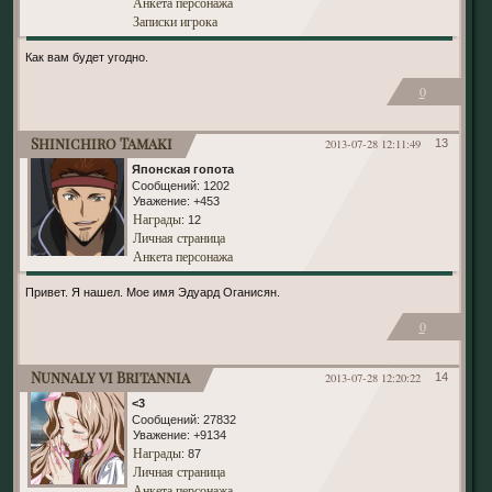
Анкета персонажа
Записки игрока
Как вам будет угодно.
0
Shinichiro Tamaki
2013-07-28 12:11:49
13
Японская гопота
Сообщений:
1202
Уважение:
+453
Награды
: 12
Личная страница
Анкета персонажа
Привет. Я нашел. Мое имя Эдуард Оганисян.
0
Nunnaly vi Britannia
2013-07-28 12:20:22
14
<3
Сообщений:
27832
Уважение:
+9134
Награды
: 87
Личная страница
Анкета персонажа