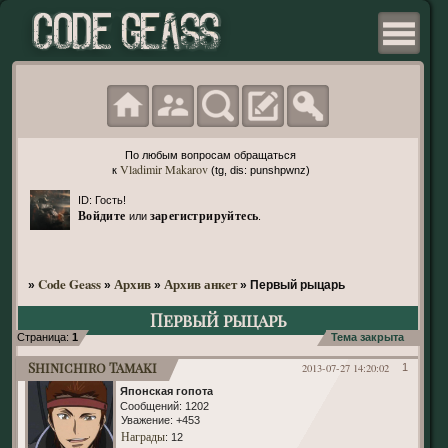
По любым вопросам обращаться
Vladimir Makarov
к
(tg, dis: punshpwnz)
ID: Гость!
Войдите
зарегистрируйтесь
или
.
Code Geass
Архив
Архив анкет
»
»
»
»
Первый рыцарь
Первый рыцарь
Страница:
1
Тема закрыта
Shinichiro Tamaki
2013-07-27 14:20:02
1
Японская гопота
Сообщений:
1202
Уважение:
+453
Награды
: 12