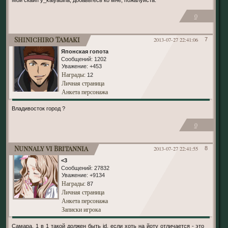
0
Shinichiro Tamaki
2013-07-27 22:41:06
7
Японская гопота
Сообщений:
1202
Уважение:
+453
Награды
: 12
Личная страница
Анкета персонажа
Владивосток город ?
0
Nunnaly vi Britannia
2013-07-27 22:41:55
8
<3
Сообщений:
27832
Уважение:
+9134
Награды
: 87
Личная страница
Анкета персонажа
Записки игрока
Самара. 1 в 1 такой должен быть id, если хоть на йоту отличается - это