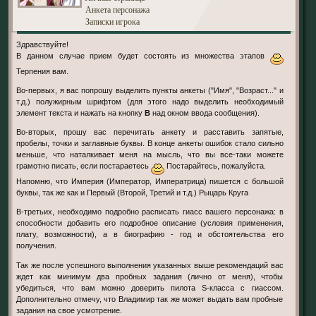
Анкета персонажа
Записки игрока
Здравствуйте!
В данном случае прием будет состоять из множества этапов
Терпения вам.
Во-первых, я вас попрошу выделить пункты анкеты ("Имя", "Возраст..." и
т.д.) полужирным шрифтом (для этого надо выделить необходимый
элемент текста и нажать на кнопку
B
над окном ввода сообщения).
Во-вторых, прошу вас перечитать анкету и расставить запятые,
пробелы, точки и заглавные буквы. В конце анкеты ошибок стало сильно
меньше, что наталкивает меня на мысль, что вы все-таки можете
грамотно писать, если постараетесь
Постарайтесь, пожалуйста.
Напомню, что Империя (Император, Императрица) пишется с большой
буквы, так же как и Первый (Второй, Третий и т.д.) Рыцарь Круга
В-третьих, необходимо подробно расписать гиасс вашего персонажа: в
способности добавить его подробное описание (условия применения,
плату, возможности), а в биографию - год и обстоятельства его
получения.
Так же после успешного выполнения указанных выше рекомендаций вас
ждет как минимум два пробных задания (лично от меня), чтобы
убедиться, что вам можно доверить пилота S-класса с гиассом.
Дополнительно отмечу, что Владимир так же может выдать вам пробные
задания на свое усмотрение.