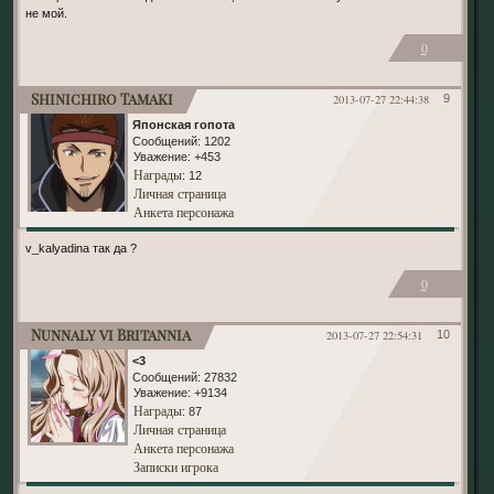
не мой.
0
Shinichiro Tamaki
2013-07-27 22:44:38
9
Японская гопота
Сообщений:
1202
Уважение:
+453
Награды
: 12
Личная страница
Анкета персонажа
v_kalyadina так да ?
0
Nunnaly vi Britannia
2013-07-27 22:54:31
10
<3
Сообщений:
27832
Уважение:
+9134
Награды
: 87
Личная страница
Анкета персонажа
Записки игрока