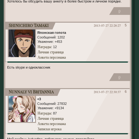
Хотелось бы обсудить вашу анкету в более быстром и личном порядке.
0
Shinichiro Tamaki
2013-07-27 22:28:27
5
Японская гопота
Сообщений:
1202
Уважение:
+453
Награды
: 12
Личная страница
Анкета персонажа
Есть skype и одноклассник
0
Nunnaly vi Britannia
2013-07-27 22:30:37
6
<3
Сообщений:
27832
Уважение:
+9134
Награды
: 87
Личная страница
Анкета персонажа
Записки игрока
Мой скайп y_kalyadina, добавьтесь ко мне, пожалуйста.