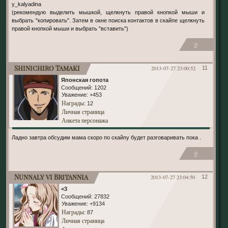
y_kalyadina
(рекомендую выделить мышкой, щелкнуть правой кнопкой мыши и
выбрать "копировать". Затем в окне поиска контактов в скайпе щелкнуть
правой кнопкой мыши и выбрать "вставить")
0
Shinichiro Tamaki
2013-07-27 23:00:52
11
Японская гопота
Сообщений:
1202
Уважение:
+453
Награды
: 12
Личная страница
Анкета персонажа
Ладно завтра обсудим мама скоро по скайпу будет разговаривать пока .
0
Nunnaly vi Britannia
2013-07-27 23:04:50
12
<3
Сообщений:
27832
Уважение:
+9134
Награды
: 87
Личная страница