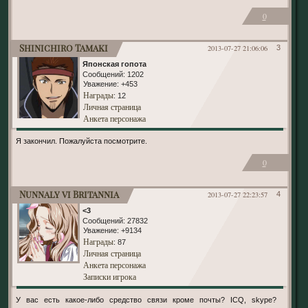
0
Shinichiro Tamaki
2013-07-27 21:06:06
3
Японская гопота
Сообщений:
1202
Уважение:
+453
Награды
: 12
Личная страница
Анкета персонажа
Я закончил. Пожалуйста посмотрите.
0
Nunnaly vi Britannia
2013-07-27 22:23:57
4
<3
Сообщений:
27832
Уважение:
+9134
Награды
: 87
Личная страница
Анкета персонажа
Записки игрока
У вас есть какое-либо средство связи кроме почты? ICQ, skype?