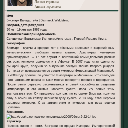
Личная страница
Анкета персонажа
Имя
Бисмарк Вальдштейн | Bismarck Waldstein.
Возраст, дата рождения
30 лет, 19 января 1987 года.
Политическая принадлежность
Священная Британская Империя,Аристократ, Первый Рыцарь Круга.
Биография
Бисмарк - мужчина средних лет с тёмными волосами и закреплённым
металлическими скобками левым глазом. Аристократ немецкого
происхождения. С 17 лет служит в британской армии,побывал разных
секторах империи сражался и в Африке. В 2007 году стал одним из
рыцарей круга, получив за выдающие заслуги звание Второго рыцаря.
Вот тогда он познакомился со своим кумиром Императрицей Марианной.
В 2009 году произошло убийство Императрицы Марианны, что стало для
него настоящим шоком он как и многие не верит в версию о террористах.
После этого серьезно засомневался в своей способности защитить
Императора и его семью. Магистр культа Гиаса V.V решил этим
воспользоваться. Он предложил контракт,по которому Бисмарк получил
силу в обмен на клятву верности делу культа. 2013 Году стал Первым
рыцарем империи. Став авторитетом и кумиром для всех воинов
Британии.
Внешность
Характер
Человек слово и чести. Безгранично предан Империи, Императорской