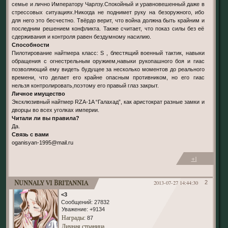
семье и лично Императору Чарлзу.Спокойный и уравновешенный даже в
стрессовых ситуациях.Никогда не поднимет руку на безоружного, ибо
для него это бесчестно. Твёрдо верит, что война должна быть крайним и
последним решением конфликта. Также считает, что показ силы без её
сдерживания и контроля равен бездумному насилию.
Способности
Пилотирование найтмера класс: S , блестящий военный тактик, навыки
обращения с огнестрельным оружием,навыки рукопашного боя и гиас
позволяющий ему видеть будущее за несколько моментов до реального
времени, что делает его крайне опасным противником, но его гиас
нельзя контролировать,поэтому его правый глаз закрыт.
Личное имущество
Эксклюзивный найтмер RZA-1A “Галахад”, как аристократ разные замки и
дворцы во всех уголках империи.
Читали ли вы правила?
Да.
Связь с вами
oganisyan-1995@mail.ru
+1
Nunnaly vi Britannia
2013-07-27 14:44:30
2
<3
Сообщений:
27832
Уважение:
+9134
Награды
: 87
Личная страница