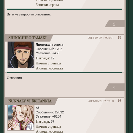
Записки игрока
Вы мне запрос-то отправьте.
0
Shinichiro Tamaki
2013-07-28 12:25:21
15
Японская гопота
Сообщений:
1202
Уважение:
+453
Награды
: 12
Личная страница
Анкета персонажа
Отправил.
0
Nunnaly vi Britannia
2013-07-28 12:57:08
16
<3
Сообщений:
27832
Уважение:
+9134
Награды
: 87
Личная страница
Анкета персонажа