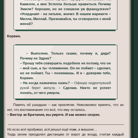
Камилле, а мне Эстелла больше нравиться. Почему
Эмили? Хорошее, но не слишком уж французское?
«Усердная» - на латыни, значит. В нашем варианте –
Милли, Миллай. Признавайся, ты сговорился с моей
женой?
Корвин.
– Выполню. Только скажи, почему я, дядя?
Почему не Эдрик?
– Прошу тебя совершить подобное не потому, что он
– мой сын, а ты –племянник. Он не поймет – сделает,
но не поймет. Ты – понимаешь. И я – доверяю тебе,
Корвин.
– На когда назначена казнь?
– Офицер недрогнувшей
рукой берет ампулу.
– Сделаю. Никто не успеет
понять, от чего умерла.
Память об ушедших – как проклятие. Невозможно принять, что их
нет, что воспоминания это всё, что ему осталось.
– Виктор зи Британия, вы умрете. И как можно скорее.
––––––––––––––––––––––––––––––––––––––––––––––––––––––––––––––––––––––
Но если всё продумал, всё решил ещё там, в машине…
Тогда зачем преодолел дистанцию от ворот до входа, считая каждый