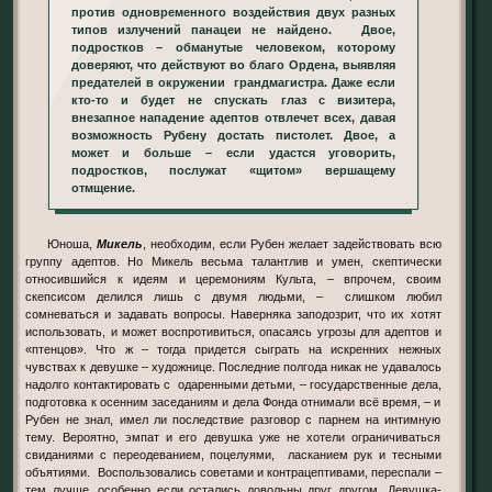
против одновременного воздействия двух разных
типов излучений панацеи не найдено. Двое,
подростков – обманутые человеком, которому
доверяют, что действуют во благо Ордена, выявляя
предателей в окружении грандмагистра. Даже если
кто-то и будет не спускать глаз с визитера,
внезапное нападение адептов отвлечет всех, давая
возможность Рубену достать пистолет. Двое, а
может и больше – если удастся уговорить,
подростков, послужат «щитом» вершащему
отмщение.
Юноша,
Микель
, необходим, если Рубен желает задействовать всю
группу адептов. Но Микель весьма талантлив и умен, скептически
относившийся к идеям и церемониям Культа, – впрочем, своим
скепсисом делился лишь с двумя людьми, – слишком любил
сомневаться и задавать вопросы. Наверняка заподозрит, что их хотят
использовать, и может воспротивиться, опасаясь угрозы для адептов и
«птенцов». Что ж – тогда придется сыграть на искренних нежных
чувствах к девушке – художнице. Последние полгода никак не удавалось
надолго контактировать с одаренными детьми, – государственные дела,
подготовка к осенним заседаниям и дела Фонда отнимали всё время, – и
Рубен не знал, имел ли последствие разговор с парнем на интимную
тему. Вероятно, эмпат и его девушка уже не хотели ограничиваться
свиданиями с переодеванием, поцелуями, ласканием рук и тесными
объятиями. Воспользовались советами и контрацептивами, переспали –
тем лучше, особенно если остались довольны друг другом. Девушка-