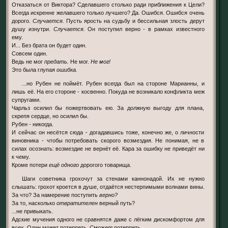
Отказаться от Виктора? Сделавшего столько ради приближения к Цели?
Всегда искренне желавшего только лучшего? Да. Ошибся. Ошибся очень
дорого.
Случается.
Пусть ярость на судьбу и бессильная злость дерут
душу изнутри.
Случается.
Он поступил верно - в рамках известного
ему.
И... Без брата он будет один.
Совсем один.
Ведь не мог
предать.
Не мог.
Не мог!
Это была глупая
ошибка.
...но Рубен не поймёт. Рубен всегда был на стороне Марианны, и
лишь её. На его стороне - косвенно. Покуда не возникало конфликта меж
супругами.
Чарльз осилил бы пожертвовать ею. За должную выгоду для плана,
скрепя сердце, но осилил бы.
Рубен - никогда.
И сейчас он несётся сюда - догадавшись тоже, конечно же, о личности
виновника - чтобы потребовать скорого возмездия. Не понимая, не в
силах осознать: возмездие не вернёт её. Кара за ошибку не приведёт ни
к чему.
Кроме потери
ещё одного
дорогого товарища.
Шаги советника грохочут за стенами каннонадой. Их не нужно
слышать: грохот кроется в душе, отдаётся нестерпимыми волнами вины.
За что? За намерение поступить
верно?
За то, насколько
отвратителен
верный путь?
...не привыкать.
Адские мучения одного не сравнятся даже с лёгким дискомфортом для
всех. Один может потерпеть.
Сможет
потерпеть.