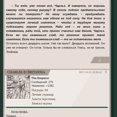
– Ты ведь уже понял всё, Чарльз. И наверное, не веришь
самому себе, своему разуму? В столь подлое предательство
можно ли поверить? Не могу осуждать – предугадать
случившееся оказалось нам обоим не под силу. Но для того и
существует личный советник – чтобы в трудную минуту
подсказать верное решение. Ради неё – не моих сына и
племянника, ради той, кто принес счастье нам двоим, Чарльз.
Если же ты окажешься слаб, то решение примет твой
советник. Если ты окажешься слаб — то не остановишь меня.
Осталось всего двадцать шагов. Уже так мало? Двадцать мгновений. Он
уже не отвернет. Он готов. Только бы не сломаться. Гнись, но не тресни,
Эшфорд.
+5
Charles zi Britannia
2017-10-02 10:58:42
3
The Emperor
Сообщений:
270
Уважение:
+1382
Награды
: 24
Личная страница
Анкета персонажа
Записки игрока
Катастрофа.
Провал.