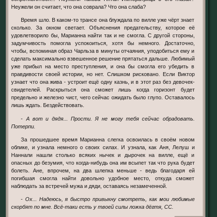
Неужели он считает, что она соврала? Что она слаба?
Время шло. В каком-то трансе она блуждала по вилле уже чёрт знает
сколько. За окном светает. Объяснения предательству, которое её
удовлетворило бы, Марианна найти так и не смогла. С другой стороны,
задумчивость помогла успокоиться, хотя бы немного. Достаточно,
чтобы, вспоминая образ Чарльза в минуты отчаяния, уподобиться ему и
сделать максимально взвешенное решение прятаться дальше. Любимый
уже прибыл на место преступления, и она бы смогла его убедить в
правдивости своей истории, но нет. Слишком рисковано. Если Виктор
узнает что она жива - устроит ещё одну казнь, и в этот раз без девочек-
свидетелей. Раскрыться она сможет лишь когда горизонт будет
предельно и железно чист, чего сейчас ожидать было глупо. Оставалось
лишь ждать. Бездействовать.
-
А вот и дядя... Прости. Я не могу тебя сейчас обрадовать.
Потерпи.
За прошедшее время Марианна слегка освоилась в своём новом
облике, и узнала немного о своих силах. И узнала, как Аня, Лелуш и
Наннали нашли столько всяких нычек и дырочек на вилле, ещё и
опасных до безумия, что когда-нибудь она им всыпет так что рука будет
болеть. Ане, впрочем, на два шлепка меньше - ведь благодаря ей
погибшая смогла найти довольно удобное место, откуда сможет
наблюдать за встречей мужа и дяди, оставаясь незамеченной.
-
Ох... Надеюсь, я быстро привыкну смотреть, как мои любимые
скорбят по мне. Всё-таки есть у твоей силы ложка дёгтя, СС.