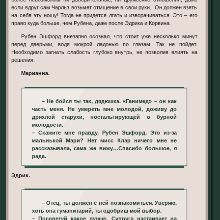
если вдруг сам Чарльз возьмет отмщение в свои руки. Он должен взять
на себя эту ношу! Тогда не придется лгать и изворачиваться. Это – его
право куда больше, чем Рубена, даже после Эдрика и Корвина.
Рубен Эшфорд внезапно осознал, что стоит уже несколько минут
перед дверьми, водя мокрой ладонью по глазам. Так не пойдет.
Необходимо загнать слабость глубоко внутрь, не позволив влиять на
решения.
Марианна.
– Не бойся ты так, дядюшка. «Ганимед» – он как
часть меня. Не умереть мне молодой, доживу до
дряхлой старухи, ностальгирующей о бурной
молодости.
– Скажите мне правду, Рубен Эшфорд. Это из-за
мальнькой Мэри? Нет мисс Клэр ничего мне не
рассказывала, сама же вижу…Спасибо большое, я
рада.
Эдрик.
– Отец, ты должен с ней познакомиться. Уверяю,
хоть она гуманитарий, ты одобриш мой выбор.
– Посоветуй какое лучше. Супруга настаивает на