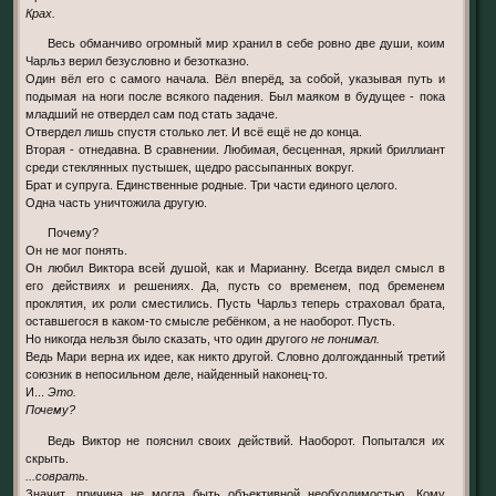
Крах.
Весь обманчиво огромный мир хранил в себе ровно две души, коим
Чарльз верил безусловно и безотказно.
Один вёл его с самого начала. Вёл вперёд, за собой, указывая путь и
подымая на ноги после всякого падения. Был маяком в будущее - пока
младший не отвердел сам под стать задаче.
Отвердел лишь спустя столько лет. И всё ещё не до конца.
Вторая - отнедавна. В сравнении. Любимая, бесценная, яркий бриллиант
среди стеклянных пустышек, щедро рассыпанных вокруг.
Брат и супруга. Единственные родные. Три части единого целого.
Одна часть уничтожила другую.
Почему?
Он не мог понять.
Он любил Виктора всей душой, как и Марианну. Всегда видел смысл в
его действиях и решениях. Да, пусть со временем, под бременем
проклятия, их роли сместились. Пусть Чарльз теперь страховал брата,
оставшегося в каком-то смысле ребёнком, а не наоборот. Пусть.
Но никогда нельзя было сказать, что один другого
не понимал.
Ведь Мари верна их идее, как никто другой. Словно долгожданный третий
союзник в непосильном деле, найденный наконец-то.
И...
Это.
Почему?
Ведь Виктор не пояснил своих действий. Наоборот. Попытался их
скрыть.
...соврать.
Значит, причина не могла быть объективной необходимостью. Кому