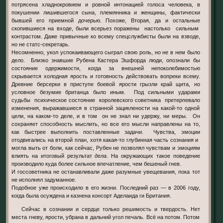
потрясена хладнокровием и ровной интонацией голоса человека, в
покушении лишившегося сына, племянника и женщины, фактически
бывшей его приемной дочерью. Похоже, Вторая, да и остальные
скопившиеся на входе, были всерьез поражены настолько сильным
контрастом. Даже привычные ко всему спецслужбисты были на взводе,
но не статс-секретарь.
Несомненно, укол успокаивающего сыграл свою роль, но не в нем было
дело. Близко знавшие Рубена Кастера Эшфорда люди, опознали бы
состояние одержимости, когда за внешней непоколебимостью
скрывается холодная ярость и готовность действовать вопреки всему.
Древние берсерки в приступе боевой ярости грызли край щита, но
условное безумие британца было иным. Под сильными ударами
судьбы психическое состояние королевского советника претерпевало
изменения, выражавшиеся в странной зациклености на какой-то одной
цели, на каком-то деле, и в том он не знал ни удержу, ни меры. Он
сохраняет способность мыслить, но все его мысли направлены на то,
как быстрее выполнить поставленные задачи. Чувства, эмоции
отодвигались на второй план, хотя какая-то глубинная часть сознания и
могла выть от боли, как сейчас, Рубен не позволял чувствам и эмоциям
влиять на итоговый результат
дела
. На окружающих такое поведение
производило куда более сильное впечатление, чем бешеный гнев.
И госсоветника не останавливали даже разумные увещевания, пока тот
не исполнял задуманное.
Подобное уже происходило в его жизни. Последний раз — в 2006 году,
когда была осуждена и казнена консорт Аделаида ги Британия.
Сейчас в сознании и сердце только решимость и твердость. Нет
места гневу, ярости, убрана в дальний угол печаль. Всё на потом. Потом