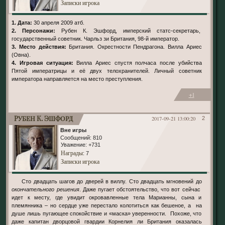
Записки игрока
1. Дата:
30 апреля 2009 атб.
2. Персонажи:
Рубен К. Эшфорд, имперский статс-секретарь,
государственный советник. Чарльз зи Британия, 98-й император.
3. Место действия:
Британия. Окрестности Пендрагона. Вилла Ариес
(Овна).
4. Игровая ситуация:
Вилла Ариес спустя полчаса после убийства
Пятой императрицы и её двух телохранителей. Личный советник
императора направляется на место преступления.
+1
Рубен К. Эшфорд
2017-09-21 13:00:20
2
Вне игры
Сообщений:
810
Уважение:
+731
Награды
: 7
Записки игрока
Сто двадцать шагов до дверей в виллу. Сто двадцать мгновений до
окончательного решения
. Даже пугает обстоятельство, что вот сейчас
идет к месту, где увидит окровавленные тела Марианны, сына и
племянника – но сердце уже перестало колотиться как бешеное, а на
душе лишь пугающее спокойствие и «маска» уверенности. Похоже, что
даже капитан дворцовой гвардии Корнелия ли Британия оказалась