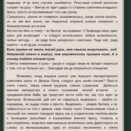
жадными. И во всех случаях ошибаются. Репутация ученой выскочки
сыграет на руку – Виктор не ждет удара со стороны советника младшего
брата, просто не воспринимает того как угрозу.
Согнувшись, клинок не сломался; выпрямившись, вновь готов разить,
но не как меч воина, как покрытый отравой кинжал коварного и
безжалостного ассасина.
Бесчестно бить в спину – но Виктор заслуживает. У Эшфорда лишь один
шанс для возмездия – и следует использовать любую возможность,
любые методы – не ради боли имперского советника. Ради неё, ради
памяти – и её души, сознания.
Если оружие не часть твоей руки, нет смысла выцеливать лоб.
Направляй ствол в корпус, так вероятность промаха ниже. А в
голову пойдет вторая пуля.
Советы племянника и сына – разум и сердце никак не желают мириться
с тем, что их больше нет, – благодаря им да свершиться отмщение.
Возможно, когда машина унесет уже бывшего императорского
советника прочь от Дворца Овна, следует дать волю слезам? Просто
снять стресс, перед самым трудным, самым страшным. Добиться
именем императора и своего положения, личной встречи с
грандмагистром ВиВи, где предстоит вести себя так, как того ждет зи
Британия. Всевышний, дай сил не сорваться, выдержать – пройти по
коридорам, не выдав гнева и ярости. Выдержать – увидев Витора, и не
наброситься на того с криком, сжав тонкое горло. Покрасневшие глаза и
опухший нос немало порадуют врага, как и угоднические поклоны вкупе
с молящими просьбами и взываниями именем брата, «помочь в
расследовании, выделить максимально возможные силы Директората на
слежку за императрицами, одна из которых несомненно и убила