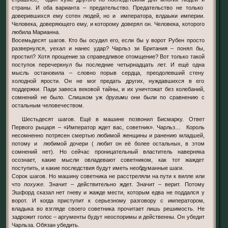
страны. И оба варианта – предательство. Предательство не только
доверившихся ему сотен людей, но и императора, влдаыки империи.
Человека, доверяющего ему, и которому доверял он. Человека, которого
любила Марианна.
Восемьдесят шагов. Кто бы осудил его, если бы у ворот Рубен просто
развернулся, уехал и нанес удар? Чарльз зи Британия – понял бы,
простил? Хотя прощение за справедливое отомщение? Вот только такой
поступок перечеркнул бы последние четырнадцать лет. И ещё одна
мысль остановила – словно порыв сердца, преодолевший стену
холодной ярости. Он не мог предать других, нуждавшихся в его
поддержки. Пади завеса вековой тайны, и их уничтожат без колебаний,
сомнений не было. Слишком уж
другими
они были по сравнению с
остальным человечеством.
Шестьдесят шагов. Ещё в машине позвонил Бисмарку. Ответ
Первого рыцаря – «Император ждет вас, советник». Чарльз… Король
несомненно потрясен смертью любимой женщины и ранению младшей,
потому и любимой дочери ( любит он её более остальных, в этом
сомнений нет). Но сейчас проницательный властитель наверняка
осознает, какие мысли овладевают советником, как тот жаждет
поступить, и какие последствия будут иметь необдуманные шаги.
Сорок шагов. Но машину советника не расстреляли на пути к вилле или
что
похуже
. Значит – действительно ждет. Значит – верит. Потому
Эшфорд сказал нет гневу и жажде мести, которым едва не поддался у
ворот. И когда приступит к серьезному разговору с императором,
владыка во взгляде своего советника прочитает лишь решимость. Не
задрожит голос – аргументы будут неоспоримы и действенны. Он убедит
Чарльза. Обязан убедить.