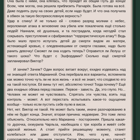
Она была с ними, она клялась, что пройдёт их общий Путь до конца!
Всем, чем могла, она решила приблизить Рагнарёк. Была готова на всё.
Даже поднять руку на своих детей, если надо будет. И что она получила
в обмен за такую беспрекословную верность?
Удар в спину! И не только ей - словно разряд молнии с небес,
вероломная атака в мгновение ока убила или покалечила ещё столько
людей! Наннали, её душенька, и та пострадала, когда негодяй стал
сокрывать преступление и сфабриковал "террористическую атаку"! Ведь
было мало просто испугать детей до смерти видом их матери,
истекающей кровью, с оледевневшими от смерти глазами, надо было
ранить девочку! Сможет ли она ходить теперь? Оправится ли Лелуш от
такого шока? Что будет с Эшфордами? Сколько ещё смертей
запланировал Виктор?
И зачем? Зачем? Один вопрос витает вокруг, ехидно издеваясь над
не знающей ответа Марианной. Она перебрала все варианты, вспомнила
как можно точно чуть ли не всю жизнь - и всё не знает, что сподвигло его
на такой поступок. Её вины тут нет, абсолютно точно! Тогда почему? Ещё
два ехидных облака перед глазами. Первое - зависть. Да, это глупо. Но...
Человек не может не чувствовать. Спрятать эти чувства, взять под
контроль - может. А вот перестать испытывать какое-то ощущение
вообще - только если пустить себе пулю в висок.
Нет, нет. Виктор не такой. Не может быть таким, иначе разочарованию в
нём не будет конца. Значит, вторая причина: недоверие. Это тоже легко
объяснить. Относительно него Марианна - посторонняя. Пришла какая-
то дурочка, охмурила Чарльза, наобещала с три короба и живёт себе
царской жизнью. А стоит прийти решающему моменту, станет
колебаться или даже отступится. Или, чего хуже, начнёт
сопротивляться... Неужели такова Пятая Императрица в его глазах?