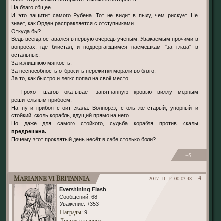
На благо общее.
И это защитит самого Рубена. Тот не видит в пылу, чем рискует. Не
знает, как Орден расправляется с отступниками.
Откуда бы?
Ведь всегда оставался в первую очередь учёным. Уважаемым прочими в
вопросах, где блистал, и подвергающимся насмешкам "за глаза" в
остальных.
За излишнюю мягкость.
За неспособность отбросить пережитки морали во благо.
За то, как быстро и легко попал на своё место.
Грохот шагов окатывает запятнанную кровью виллу мерным
решительным прибоем.
На пути прибоя стоит скала. Волнорез, столь же старый, упорный и
стойкий, сколь корабль, идущий прямо на него.
Но даже для самого стойкого, судьба корабля против скалы
предрешена.
Почему этот проклятый день несёт в себе столько боли?..
+5
Marianne vi Britannia
2017-11-14 00:07:48
4
Evershining Flash
Сообщений:
68
Уважение:
+353
Награды
: 9
Личная страница