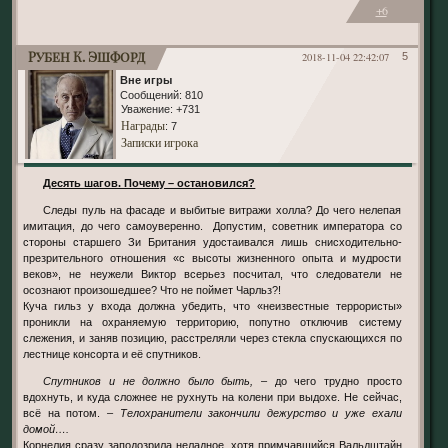
+6
Рубен К. Эшфорд
2018-11-04 22:42:07
5
Вне игры
Сообщений:
810
Уважение:
+731
Награды
: 7
Записки игрока
Десять шагов. Почему – остановился?
Следы пуль на фасаде и выбитые витражи холла? До чего нелепая
имитация, до чего самоуверенно. Допустим, советник императора со
стороны старшего Зи Британия удостаивался лишь снисходительно-
презрительного отношения «с высоты жизненного опыта и мудрости
веков», не неужели Виктор всерьез посчитал, что следователи не
осознают произошедшее? Что не поймет Чарльз?!
Куча гильз у входа должна убедить, что «неизвестные террористы»
проникли на охраняемую территорию, попутно отключив систему
слежения, и заняв позицию, расстреляли через стекла спускающихся по
лестнице консорта и её спутников.
Спутников и не должно было быть,
– до чего трудно просто
вдохнуть, и куда сложнее не рухнуть на колени при выдохе. Не сейчас,
всё на потом.
– Телохранители закончили дежурство и уже ехали
домой….
Корнелия сразу заподозрила неладное, хотя примчавшийся Вальдштайн