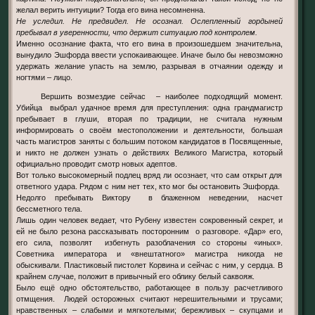
желал верить интуиции? Тогда его вина несомненна.
Не уследил. Не предвидел. Не осознал. Ослепленный гордыней
пребывал в уверенности, что держит ситуацию под контролем.
Именно осознание факта, что его вина в произошедшем значительна,
вынудило Эшфорда ввести успокаивающее. Иначе было бы невозможно
удержать желание упасть на землю, разрывая в отчаянии одежду и
ногтями – лицо.
Вершить возмездие сейчас – наиболее подходящий момент.
Убийца выбрал удачное время для преступления: одна грандмагистр
пребывает в глуши, вторая по традиции, не считала нужным
информировать о своём местоположении и деятельности, большая
часть магистров заняты с большим потоком кандидатов в Посвященные,
и никто не должен узнать о действиях Великого Магистра, который
официально проводит смотр новых адептов.
Вот только высокомерный подлец вряд ли осознает, что сам открыт для
ответного удара. Рядом с ним нет тех, кто мог бы остановить Эшфорда.
Недолго пребывать Виктору в блаженном неведении, насчет
бессметного тела.
Лишь один человек ведает, что Рубену известен сокровенный секрет, и
ей не было резона рассказывать посторонним о разговоре. «Дар» его,
его сила, позволят избегнуть разоблачения со стороны «иных».
Советника императора и «внештатного» магистра никогда не
обыскивали. Пластиковый пистолет Корвина и сейчас с ним, у сердца. В
крайнем случае, положит в привычный его облику белый саквояж.
Было ещё одно обстоятельство, работающее в пользу расчетливого
отмщения. Людей осторожных считают нерешительными и трусами;
нравственных – слабыми и мягкотелыми; бережливых – скупцами и