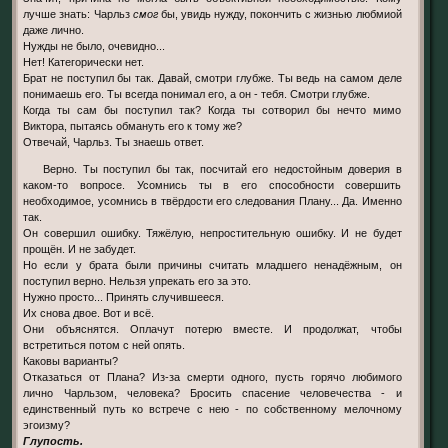
лучше знать: Чарльз
смог
бы, увидь нужду, покончить с жизнью любмиой
даже лично.
Нужды не было, очевидно...
Нет! Категорически нет.
Брат не поступил бы так. Давай, смотри глубже. Ты ведь на самом деле
понимаешь его. Ты всегда понимал его, а он - тебя. Смотри глубже.
Когда ты сам бы поступил так? Когда ты сотворил бы нечто мимо
Виктора, пытаясь обмануть его к тому же?
Отвечай, Чарльз. Ты знаешь ответ.
Верно. Ты поступил бы так, посчитай его недостойным доверия в
каком-то вопросе. Усомнись ты в его способности совершить
необходимое, усомнись в твёрдости его следования Плану... Да. Именно
так.
Он совершил ошибку. Тяжёлую, непростительную ошибку. И не будет
прощён. И не забудет.
Но если у брата были причины считать младшего ненадёжным, он
поступил верно. Нельзя упрекать его за это.
Нужно просто... Принять случившееся.
Их снова двое. Вот и всё.
Они объяснятся. Оплачут потерю вместе. И продолжат, чтобы
встретиться потом с ней опять.
Каковы варианты?
Отказаться от Плана? Из-за смерти одного, пусть горячо любимого
лично Чарльзом, человека? Бросить спасение человечества - и
единственный путь ко встрече с нею - по собственному мелочному
эгоизму?
Глупость.