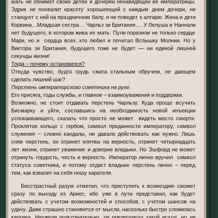
мать не обнимет своих детей и дочерей ненавидящей её императрицы.
Эдрик не похвалит красоту хорошеющей с каждым днем дочери, не
станцует с ней на праздничном балу, и не поведет к алтарю. Жена и дети
Корвина…Младшая сестра… Чарльз зи Британия…. У Лелуша и Наннали
нет будущего, в котором жива их мать. Пули поразили не только сердце
Мари, но и сердца всех, кто любил и почитал Вспышку Молнии. Но у
Виктора зи Британия, будущего тоже не будет ¬– ни единой лишней
секунды жизни!
Тогда – почему остановился?
Откуда чувство, будто грудь сжата стальным обручем, не дающем
сделать лишний шаг?
Перстень императорского советника на руке.
Его присяга, годы службы, и главное – взаимоуважения и поддержки.
Возможно, не стоит отдавать перстень Чарльзу. Куда проще всучить
Бисмарку и уйти, сославшись на необходимость новой инъекции
успокаивающего, сказать что просто не может видеть место смерти.
Проклятое кольцо с гербом, символ преданности императору, символ
служения – словно кандалы, не давало действовать как нужно. Лишь
сняв перстень, он отринет клятвы на верность, отринет четырнадцать
лет жизни, отринет уважение и доверие владыки. Но Эшфорд не может
отринуть гордость, честь и верность. Император лично вручил символ
статуса советника, и потому отдаст владыке перстень лично – перед
тем, как взвалит на себя ношу карателя.
Бесстрастный разум отметил, что приступить к возмездию сможет
сразу по выходу из Ариес, ибо уже в пути представил, как будет
действовать с учетом возможностей и способов, с учетом шансов на
удачу. Даже страшно становится от мысли, насколько быстро сложилась
картина. Неужели подсознательно, он предполагал такой исход, но не