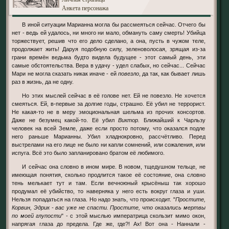
Анкета персонажа
В иной ситуации Марианна могла бы рассмеяться сейчас. Отчего бы
нет - ведь ей удалось, ни много ни мало, обмануть саму смерть! Убийца
торжествует, решив что его дело сделано, а она, пусть в чужом теле,
продолжает жить! Даруя подобную силу, зеленоволосая, зрящая из-за
грани времён ведьма будто видела будущее - этот самый день, эти
самые обстоятельства. Вера в удачу - удел слабых, но сейчас... Сейчас
Мари не могла сказать никак иначе - ей
повезло
, да так, как бывает лишь
раз в жизнь, да не одну.
Но этих мыслей сейчас в её голове нет. Ей не повезло. Не хочется
смеяться. Ей, в-первые за долгие годы, страшно. Её убил не террорист.
Не какая-то не в меру эмоциональная шельма из прочих консортов.
Даже не безумец какой-то. Её убил
Виктор.
Ближайший к Чарльзу
человек на всей Земле, даже если просто потому, что оказался подле
него раньше Марианны. Убил хладнокровно, рассчётливо. Перед
выстрелами на его лице не было ни капли сомнений, или сожаления, или
испуга. Всё это было запланировано братом её любимого.
И сейчас она словно в ином мире. В новом, тщедушном тельце, не
имеющая понятия, сколько продлится такое её состояние, она словно
тень мелькает тут и там. Если вечноюный крысёныш так хорошо
продумал её убийство, то наверняка у него есть вокруг глаза и уши.
Нельзя попадаться на глаза. Но надо знать, что происходит. "
Простите,
Корвин, Эдрик - вас уже не спасти. Простите, что оказались мертвы
по моей глупости
" - с этой мыслью императрица скользит мимо окон,
напрягая глаза до предела. Где же, где?! Ах! Вот она - Наннали -