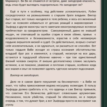
Марианну». Ви Ви не откажется от встречи, даже заподозрив опасность,
ведь отказ будет выглядеть подозрительно. Но заподозрит ли?
Ещё в пути к особняку, под действием успокоительного, Рубен
сосредоточился на размышлениях о старшем брате владыки. Виктор
был старше, вот только находился в теле ребенка, и весь его жизненный
опыт не позволял избавиться от детских реакций и мировоззрения –
Эшфорд и другие магистры часто замечали неконтролируемые всплески
«ребячества» за грандмагистром. Самоуверенный, давно не знавший
неудач, не отвечавший за ошибки старик в юном облике, привык к
вседозволенности и безнаказанности, взрастив в себе непомерную
гордыню вершителя жизней и судеб. Он действительно, всерьез считает
себя исключительным, и ни одуматься, ни раскаяться не способен. Вот
только гордыня ВиВи исходит из страха осознания обстоятельства:
младший брат рос и изменялся, а старший, несмотря на все дары,
останется в тщедушной оболочке навечно – при том единственный
близкий человек смертен. И внешне десятилетнему сложно заслужить
истинное, а не показное, уважение и почтение старших, особенно когда
все знания и опыт не позволяют одолеть «детское начало» подсознания.
Виктор не заподозрит.
Дело не в самом факте покушения на бессмертного – а ВиВи не
знает, что тайна прикосновения ведома несущему возмездие. В пользу
Эшфорда должно сработать и то, что орденцы и сам Виктор привыкли,
что советник Его Величества действует словесными аргументами.
Несомненно, после убийства, старший Зи обеспокоен, но в первую
очередь о том, что думает брат, а вот Эшфорда просто не воспримет как
угрозу.