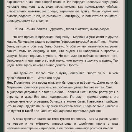
скрывается в машине скорой помощи. Не передать словами ощущений,
которые она испытала, видя из-за колоны, как прислужники убийцы,
старательно заметавшие следы, изранили её дочку. Лишь чудом она
смогла подавить гнев, не выскочить навстречу, не попытаться защитить
свою душеньку хоть как-то...
-
Жива... Жива, бедная... Держись, тебя вылечат, очень скоро!
Но нет времени провожать бедняжку - Марианна уже летит в другое
крыло. Лелуша не задело во время "террористической атаки", но... Может
быть, лучше чтобы ему было больно. Чтобы он мог отвлечься на раны,
забыть хоть на секунду о том, что видел. Он наверняка в ярости и
испуге. Может сделать глупость. Но нет, именно сейчас не может - его,
бьющегося и кричащего во всё горло, уже прячут в другую машину. Так
надо. Тебе здесь нечего сейчас делать. Прости.
Что дальше? Чарльз. Уже в пути, наверняка. Знает ли он, в чём
дело? Может быть... Это с его пода-
Нет.
Провинись она перед ним, они бы решили всё лично. Даже если бы
Марианне пришлось умереть, её любимый сделал бы это не так. Сам.
А
уверена
девушка в этом? Сейчас - совсем нет. Нервы растянуты в
струнку, и даже Его она подозревает. Потому - должна увидеть его
прежде чем что-то решать. Услышать может быть. Наверняка прибудет
кто-то ещё. Дядя? Да, он должен приехать тоже. Сюда больше никого и
не пустят в такой час. Значит, ей надо пока прятаться дальше...
А пока девичьи шажочки тихо тукают по коврам, раз за разом унося
не живую и не мёртвую императрицу и фрейлину прочь с глаз
набежавшей охраны и прислуги, в её голове начинают роиться мысли.