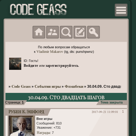
По любым вопросам обращаться
Vladimir Makarov
к
(tg, dis: punshpwnz)
ID: Гость!
Войдите
зарегистрируйтесь
или
.
Code Geass
События игры
Флэшбеки
»
»
»
»
30.04.09. Сто двадцать ша
30.04.09. Сто двадцать шагов
Страница:
1
Тема закрыта
Рубен К. Эшфорд
2017-09-21 11:09:01
1
Вне игры
Сообщений:
810
Уважение:
+731
Награды
: 7