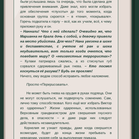
были услышана лишь та очередь, что была сделана для
привлечения внимания. Даже знал, кого могли избрать
для обеспечения «глухоты» до того момента, когда
основная группа скроется – в «тени», «покрывале».
Горечь подкатила к горлу – всё, как их учили, всё, к чему
приложил руку и он.
– Наннали! Что с ней сделали? Очевидно же, что
Марианна не брала дочь с собой, и девочку привели
на место убийства. Для чего? Нана увезена в шоке
и беспамятстве, с учетом её ран и шока
неудивительно, вот только когда очнется, что
поведает миру? О «неизвестных террористах»?
– Кулаки патриарха сжались, а из стиснутых губ
сорвался сдерживаемый рык гнева.
– Кто посмел
коснуться её разума!? Будь он проклят!
Ничего, ему ведом способ исправить любое наложение.
Просто
«Перерисовать»
.
Не может быть гнева на орудия в руках подлеца. Они
не могут ослушаться, ни подвергнуть сомнению. Сам,
лично тому способствовал. Кого ещё мог избрать Виктор
из одаренных? Жизни одаренных, использованных
Верховным грандмагистром для свершения гнусного
дела, в опасности – и даже ради них следует
действовать незамедлительно.
Корнелия не узнает правды, даже когда свершится
возмездие, будет до конца жизни пребывать в
неведении, укоряя себя за выполнение приказа.