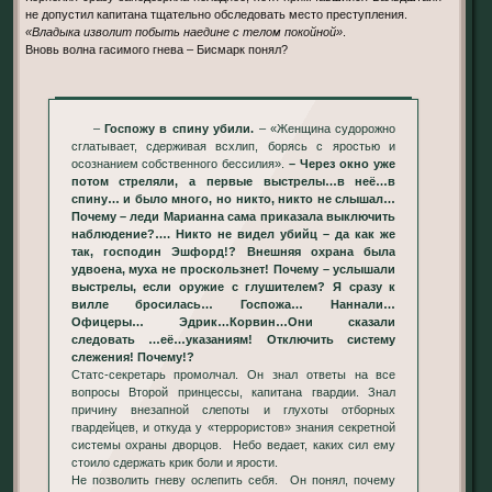
не допустил капитана тщательно обследовать место преступления.
«Владыка изволит побыть наедине с телом покойной»
.
Вновь волна гасимого гнева – Бисмарк понял?
–
Госпожу в спину убили.
– «Женщина судорожно
сглатывает, сдерживая всхлип, борясь с яростью и
осознанием собственного бессилия».
– Через окно уже
потом стреляли, а первые выстрелы…в неё…в
спину… и было много, но никто, никто не слышал…
Почему – леди Марианна сама приказала выключить
наблюдение?…. Никто не видел убийц – да как же
так, господин Эшфорд!? Внешняя охрана была
удвоена, муха не проскользнет! Почему – услышали
выстрелы, если оружие с глушителем? Я сразу к
вилле бросилась… Госпожа… Наннали…
Офицеры… Эдрик…Корвин…Они сказали
следовать …её…указаниям! Отключить систему
слежения! Почему!?
Статс-секретарь промолчал. Он знал ответы на все
вопросы Второй принцессы, капитана гвардии. Знал
причину внезапной слепоты и глухоты отборных
гвардейцев, и откуда у «террористов» знания секретной
системы охраны дворцов. Небо ведает, каких сил ему
стоило сдержать крик боли и ярости.
Не позволить гневу ослепить себя. Он понял, почему