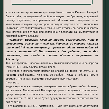
Или же он замер на месте при виде белого плаща Первого Рыцаря?
Вальдштайн, последовавший ещё за принцем зи Британия, преданный
своему служению, воспринимавший Молнию как соперника – и
уважавший женщину, над которой ни разу не одержал верх. Уважавший
настолько, что запечатал левый глаз (с него сталось бы вообще вырвать
око), поклявшийся вчерашней сопернице в верности, как императрице и
любимой супруге владыки.
– Потрясен, Бисмарк? Судя по твоему окаменевшему лицу и
тягостному молчанию — ещё как. Горюешь об утрате Чарльза
или о ней? А если император прикажет убить меня подле её
тела – выполнишь? Несомненно – без радости, но и без
сожаления, как тогда, во время одевания наручников на
Аделаиду.
Так не к времени – воспоминания о мятежной императрице, о её каре за
измену. Ни к чему сейчас, потом, после.
Разговор с императором пойдет на спокойных тонах. Не лгать, и не
говорить всей правды. Ни слова об убийце – лишь о ней, и о них, о
времени, что успели провести, о преодоленных невзгодах.
А потом…
Когда свершиться возмездие, император лишится брата, любимой жены,
и советника. Лишь верный Бисмарк да орава консортов с отпрысками,
среди которых сохранившие нравственность и остатки совести в
меньшинстве. У Чарльза не будет будущего, в котором останется место
для счастья.
Но у Марианны, сына и племянника – уже нет будущего! Заботливая