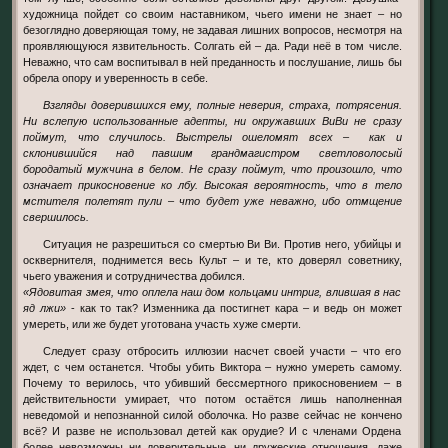
художница пойдет со своим наставником, чьего имени не знает – но
безоглядно доверяющая тому, не задавая лишних вопросов, несмотря на
проявляющуюся язвительность. Солгать ей – да. Ради неё в том числе.
Неважно, что сам воспитывал в ней преданность и послушание, лишь бы
обрела опору и уверенность в себе.
Взгляды доверившихся ему, полные неверия, страха, потрясения.
Ни вслепую использованные адепты, ни окружавших ВиВи не сразу
поймут, что случилось. Выстрелы ошеломят всех – как и
склонившийся над павшим грандмагистром светловолосый
бородатый мужчина в белом. Не сразу поймут, что произошло, что
означает прикосновение ко лбу. Высокая вероятность, что в тело
мстителя полетят пули – что будет уже неважно, ибо отмщение
свершилось.
Ситуация не разрешиться со смертью Ви Ви. Против него, убийцы и
осквернителя, поднимется весь Культ – и те, кто доверял советнику,
чьего уважения и сотрудничества добился.
«Ядовитая змея, что оплела наш дом кольцами интриг, влившая в нас
яд лжи»
- как то так? Изменника да постигнет кара – и ведь он может
умереть, или же будет уготована участь хуже смерти.
Следует сразу отбросить иллюзии насчет своей участи – что его
ждет, с чем останется. Чтобы убить Виктора – нужно умереть самому.
Почему то верилось, что убивший бессмертного прикосновением – в
действительности умирает, что потом остаётся лишь наполненная
неведомой и непознанной силой оболочка. Но разве сейчас не кончено
всё? И разве не использовал детей как орудие? И с членами Ордена
более невозможны ни доверительные, ни дружеские отношения, даже