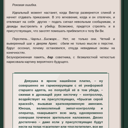
Роковая ошибка.
Идеальный момент настанет, когда Виктор развернется спиной и
начнет отдавать приказания. В это мгновение, когда и он отвлечен, и
отвлекает на себя других – подать сигнал невольным сообщникам, и
дважды выстрелить в убийцу. Возможно, придется стрелять и в
присутствующих, что захотят помешать приблизится к телу Ви Ви.
Перстень…Чарльз…Бисмарк…
Нет, не только они. Четкий и
выверенный шаг к дверям Ариес сбили не только мысли о перстне.
Вдруг осознал, почему остановился, откуда невидимые оковы на
конечностях.
Безукоризненная память,
дар
советника, с безжалостной четкостью
нарисовала картину вероятного будущего.
Девушка в ярком нашейном платке, – ну
совершенно не гармонирующем с её униформой
старшего адепта, но попробуй её в том убеди, –
сжимая в дрожащей руке кисточку – контроллер,
воздействует на присутствующих, «брызгая серой
краской», вызывая кратковременную амнезию.
Юноша, великолепный эмпат-контроллёр и
оператор, «накрывает» всю залу, одновременно
совершая точечное зрительное наложение. Двоих
достаточно – даже если у присутствующие будут
нести на телах «гасители» или «поглотители», все же