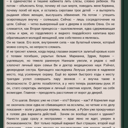
– в одиночестве и тишине кабинета лить слезы, словно ребенок. На
потом – объяснить Клэр, почему её сын мертв, поведать жене Корвина,
почему погиб её муж, и остались сиротами трое детей – и вытерпеть
рыдания обеих женщин, выслушать обвинения. На потом – утешить
осиротевшую внучку – солнышко. Сейчас – лишь сосредоточение на
цели. Сейчас – четко выверенный шаг к дверям в особняк Овна. Он не
сломается, как Вторая принцесса – ошеломленная, едва сдерживающая
слезы и крик, из горделивого и видного гвардейского капитана враз
обратившаяся молодой женщиной, кем собственно и являлась.
Он не таков. Его воля, внутренняя сила – как булатный клинок, который
можно согнуть, но непросто сломать.
И не треснет клинок, когда перед глазами окажется залитый кровью холл
с телами погибших, укрытых белым. Марианна, Эдрик, Корвин –
уцелевшую, но тяжело раненную Наннали увезли, и рядом с ней
хлопочет личный врач семьи Ви и доктор медицинских наук Рэйчел,
двоюродная сестра. Кричащего наследника Лелуша увезли в надежное
место, под усиленную охрану. Ещё во время быстрого езды к месту
трагедии успел совершить пару звонков – и внучка также в
безопасности. О детях позаботятся, а у него теперь развязаны руки. И
он, статс-секретарь империи и личный советник короля, берет на себя
возмездие. Главное – преодолеть расстояние от ворот до дверей.
Сто шагов. Вопрос уже не стоит – кто? Вопрос – как? И Корнелия еще
не окончила свои едва не сбивающиеся на всхлипы, но четкие и по делу
показания – воля у девушки впрямь железная, а Рубен уже прокручивал
в голове два варианта действий. Зачем он вообще пошел к зданию?
Нанести удар сразу и неотразимо – враг явно не ждет, уверен в
безнаказанности. Вот только первый вариант был страшен, второй ещё
страшнее, один хуже другого по последствиям для многих людей и