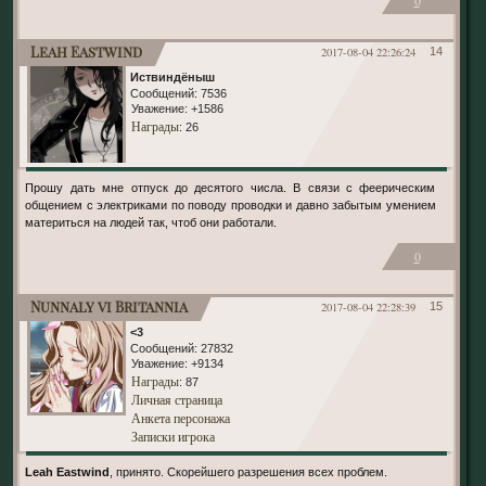
0
Leah Eastwind
2017-08-04 22:26:24
14
Иствиндёныш
Сообщений:
7536
Уважение:
+1586
Награды
: 26
Прошу дать мне отпуск до десятого числа. В связи с феерическим
общением с электриками по поводу проводки и давно забытым умением
материться на людей так, чтоб они работали.
0
Nunnaly vi Britannia
2017-08-04 22:28:39
15
<3
Сообщений:
27832
Уважение:
+9134
Награды
: 87
Личная страница
Анкета персонажа
Записки игрока
Leah Eastwind
, принято. Скорейшего разрешения всех проблем.