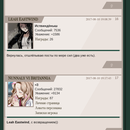
0
Leah Eastwind
2017-08-10 19:08:39
16
Иствиндёныш
Сообщений:
7536
Уважение:
+1586
Награды
: 26
Вернулась, отшлёпываю посты по мере сил (два уже есть).
0
Nunnaly vi Britannia
2017-08-10 19:17:43
17
<3
Сообщений:
27832
Уважение:
+9134
Награды
: 87
Личная страница
Анкета персонажа
Записки игрока
Leah Eastwind
, с возвращением))