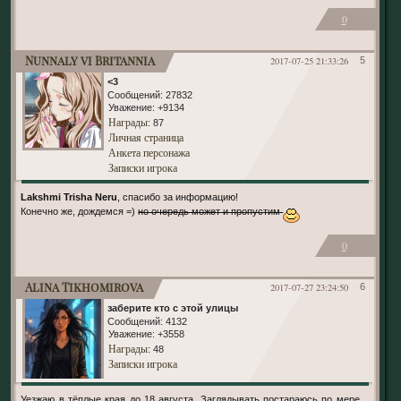
0
Nunnaly vi Britannia
2017-07-25 21:33:26
5
<3
Сообщений:
27832
Уважение:
+9134
Награды
: 87
Личная страница
Анкета персонажа
Записки игрока
Lakshmi Trisha Neru
, спасибо за информацию!
Конечно же, дождемся =)
но очередь может и пропустим
0
Alina Tikhomirova
2017-07-27 23:24:50
6
заберите кто с этой улицы
Сообщений:
4132
Уважение:
+3558
Награды
: 48
Записки игрока
Уезжаю в тёплые края до 18 августа. Заглядывать постараюсь по мере