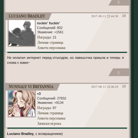
0
Luciano Bradley
2017-08-11 22:44:38
18
rockin' fuckin'
Сообщений:
802
Уважение:
+1561
Награды
: 21
Личная страница
Анкета персонажа
Не оплатил интернет перед отъездом, но лавешэчка пришла и теперь я
снова с вами~
0
Nunnaly vi Britannia
2017-08-11 22:46:18
19
<3
Сообщений:
27832
Уважение:
+9134
Награды
: 87
Личная страница
Анкета персонажа
Записки игрока
Luciano Bradley
, с возвращением)