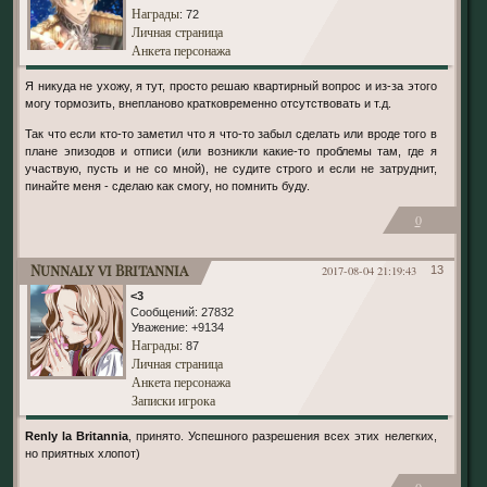
Награды
: 72
Личная страница
Анкета персонажа
Я никуда не ухожу, я тут, просто решаю квартирный вопрос и из-за этого
могу тормозить, внепланово кратковременно отсутствовать и т.д.
Так что если кто-то заметил что я что-то забыл сделать или вроде того в
плане эпизодов и отписи (или возникли какие-то проблемы там, где я
участвую, пусть и не со мной), не судите строго и если не затруднит,
пинайте меня - сделаю как смогу, но помнить буду.
0
Nunnaly vi Britannia
2017-08-04 21:19:43
13
<3
Сообщений:
27832
Уважение:
+9134
Награды
: 87
Личная страница
Анкета персонажа
Записки игрока
Renly la Britannia
, принято. Успешного разрешения всех этих нелегких,
но приятных хлопот)