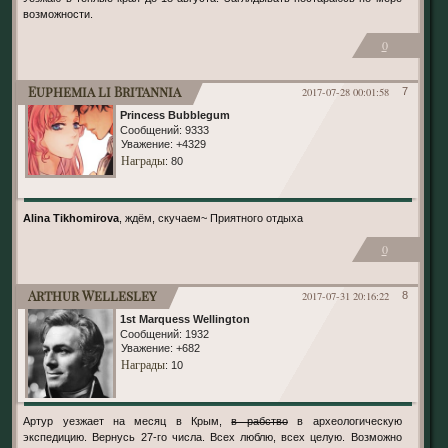
возможности.
0
Euphemia li Britannia
2017-07-28 00:01:58
7
Princess Bubblegum
Сообщений:
9333
Уважение:
+4329
Награды
: 80
Alina Tikhomirova
, ждём, скучаем~ Приятного отдыха
0
Arthur Wellesley
2017-07-31 20:16:22
8
1st Marquess Wellington
Сообщений:
1932
Уважение:
+682
Награды
: 10
Артур уезжает на месяц в Крым,
в рабство
в археологическую
экспедицию. Вернусь 27-го числа. Всех люблю, всех целую. Возможно