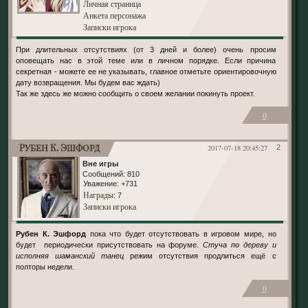
Личная страница
Анкета персонажа
Записки игрока
При длительных отсутствиях (от 3 дней и более) очень просим
оповещать нас в этой теме или в личном порядке. Если причина
секретная - можете ее не указывать, главное отметьте ориентировочную
дату возвращения. Мы будем вас ждать)
Так же здесь же можно сообщить о своем желании покинуть проект.
0
Рубен К. Эшфорд
2017-07-18 20:45:27
2
Вне игры
Сообщений:
810
Уважение:
+731
Награды
: 7
Записки игрока
Рубен К. Эшфорд
пока что будет отсутствовать в игровом мире, но
будет периодически присутствовать на форуме.
Стуча по дереву и
исполняя шаманский танец
режим отсутствия продлиться ещё с
полторы недели.
0