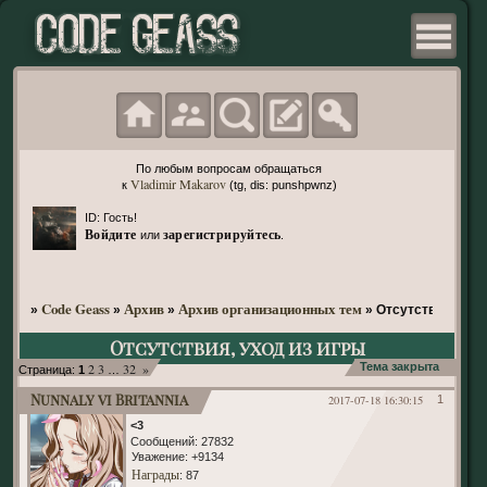
По любым вопросам обращаться
Vladimir Makarov
к
(tg, dis: punshpwnz)
ID: Гость!
Войдите
зарегистрируйтесь
или
.
Code Geass
Архив
Архив организационных тем
»
»
»
»
Отсутствия, уход
Отсутствия, уход из игры
2
3
32
»
Тема закрыта
Страница:
1
…
Nunnaly vi Britannia
2017-07-18 16:30:15
1
<3
Сообщений:
27832
Уважение:
+9134
Награды
: 87