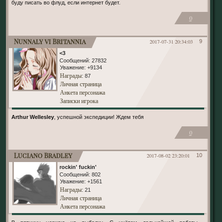
буду писать во флуд, если интернет будет.
0
Nunnaly vi Britannia
2017-07-31 20:34:03
9
<3
Сообщений:
27832
Уважение:
+9134
Награды
: 87
Личная страница
Анкета персонажа
Записки игрока
Arthur Wellesley
, успешной экспедиции! Ждем тебя
0
Luciano Bradley
2017-08-02 23:20:01
10
rockin' fuckin'
Сообщений:
802
Уважение:
+1561
Награды
: 21
Личная страница
Анкета персонажа