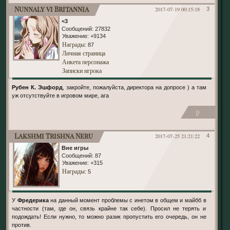
Nunnaly vi Britannia
2017-07-19 00:15:18
3
<3
Сообщений:
27832
Уважение:
+9134
Награды
: 87
Личная страница
Анкета персонажа
Записки игрока
Рубен К. Эшфорд
, закройте, пожалуйста, директора на допросе ) а там
уж отсутствуйте в игровом мире, ага
0
Lakshmi Trishna Neru
2017-07-25 21:21:22
4
Вне игры
Сообщений:
87
Уважение:
+315
Награды
: 5
У
Фредерика
на данный момент проблемы с инетом в общем и майбб в
частности (там, где он, связь крайне так себе). Просил не терять и
подождать! Если нужно, то можно разик пропустить его очередь, он не
против.