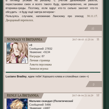
В пятницу уезжаю на рыбалку. С учётом дальнейшей работы,
перестановки смен и всего такого буду, ориентировочно, не раньше
вторника-среды. Поэтому, если вдруг кто-то сильно захочет что-то
обсудить - я буду ещё завтра вечером~
30.11.17.
Пользуясь случаем, напоминаю Ланскому про эпизод:
Дворцовый переполох
.
+1
Nunnaly vi Britannia
2017-08-03 11:25:16
11
<3
Сообщений:
27832
Уважение:
+9134
Награды
: 87
Личная страница
Анкета персонажа
Записки игрока
Luciano Bradley
, ждем тебя! Хорошего клева и спокойных смен =)
0
Renly la Britannia
2017-08-04 21:16:29
12
Мальчик-скандал (Политический)
Сообщений:
5486
Уважение:
+4487