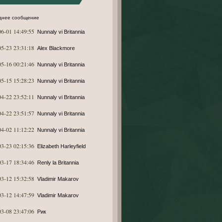
днее сообщение
06-01 14:49:55
Nunnaly vi Britannia
05-23 23:31:18
Alex Blackmore
05-16 00:21:46
Nunnaly vi Britannia
05-15 15:28:23
Nunnaly vi Britannia
04-22 23:52:11
Nunnaly vi Britannia
04-22 23:51:57
Nunnaly vi Britannia
04-02 11:12:22
Nunnaly vi Britannia
03-23 02:15:36
Elizabeth Harleyfield
03-17 18:34:46
Renly la Britannia
03-12 15:32:58
Vladimir Makarov
03-12 14:47:59
Vladimir Makarov
03-08 23:47:06
Рик