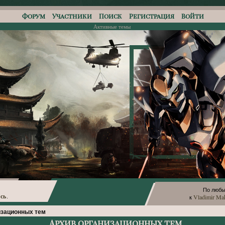
Форум
Участники
Поиск
Регистрация
Войти
Активные темы
По любы
сь
Vladimir Ma
.
к
изационных тем
Архив организационных тем