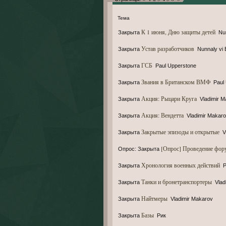
Тема
К 1 июня, Дню защиты детей
Закрыта
Nun
Устав разработчиков
Закрыта
Nunnaly vi 
ГСБ
Закрыта
Paul Upperstone
Звания в Британском ВМФ
Закрыта
Paul
Акция: Рыцари Круга
Закрыта
Vladimir 
Акция: Вендетта
Закрыта
Vladimir Makar
Закрытые эпизоды и открытые
Закрыта
V
[Опрос] Проведение фор
Опрос:
Закрыта
Хронология военных действий
Закрыта
Танки и бронетранспортеры
Закрыта
Vlad
Найтмеры
Закрыта
Vladimir Makarov
Базы
Закрыта
Рик