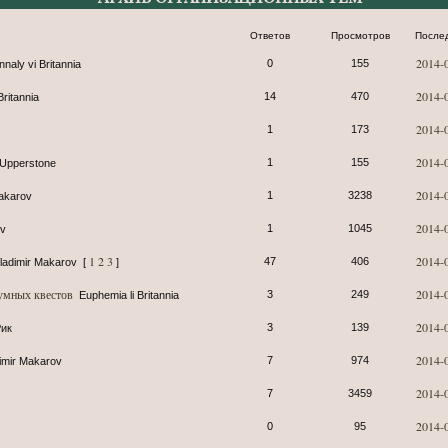
Ответов
Просмотров
После
2014-
0
155
naly vi Britannia
2014-
14
470
Britannia
2014-
1
173
2014-
1
155
 Upperstone
2014-
1
3238
Makarov
2014-
1
1045
ov
1
2
3
2014-
47
406
ladimir Makarov
[
]
умных квестов
2014-
3
249
Euphemia li Britannia
2014-
3
139
Рик
2014-
7
974
imir Makarov
2014-
7
3459
2014-
0
95