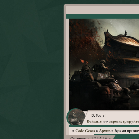
ID: Гость!
Войдите
зарегистрируйте
или
Code Geass
Архив
»
»
»
Архив орган
«
1
2
3
5
6
»
Страница:
4