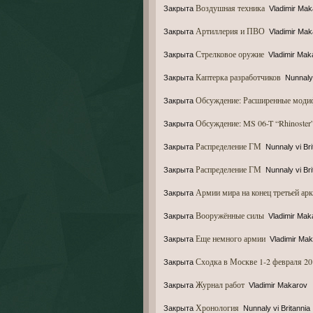
Воздушная техника
Закрыта
Vladimir Ma
Артиллерия и ПВО
Закрыта
Vladimir Ma
Стрелковое оружие
Закрыта
Vladimir Mak
Каптерка разработчиков
Закрыта
Nunnaly 
Обсуждение: Расширенные модиф
Закрыта
Обсуждение: MS 06-T “Rhinoster
Закрыта
Распределение ГМ
Закрыта
Nunnaly vi Bri
Распределение ГМ
Закрыта
Nunnaly vi Bri
Армии мира на конец третьей ар
Закрыта
Вооружённые силы
Закрыта
Vladimir Mak
Еще немного армии
Закрыта
Vladimir Ma
Сходка в Москве 1-2 февраля 20
Закрыта
Журнал работ
Закрыта
Vladimir Makarov
Хронология
Закрыта
Nunnaly vi Britannia