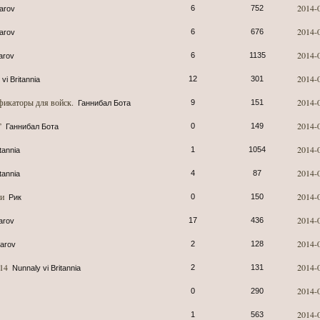
2014-
6
752
karov
2014-
6
676
karov
2014-
6
1135
arov
2014-
12
301
vi Britannia
икаторы для войск.
2014-
9
151
Ганнибал Бота
”
2014-
0
149
Ганнибал Бота
2014-
1
1054
tannia
2014-
4
87
tannia
ки
2014-
0
150
Рик
2014-
17
436
arov
2014-
2
128
karov
14
2014-
2
131
Nunnaly vi Britannia
2014-
0
290
2014-
1
563