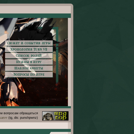
Сюжет и события игры
Хронология Turn VII
Список ролей
Нужны в игру
Шаблон анкеты
Вопросы по игре
м вопросам обращаться
karov
(tg, dis: punshpwnz)