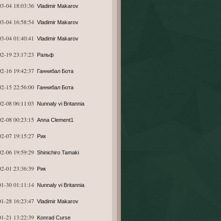
03-04 18:03:36
Vladimir Makarov
03-04 16:58:54
Vladimir Makarov
03-04 01:40:41
Vladimir Makarov
02-19 23:17:23
Ральф
02-16 19:42:37
Ганнибал Бота
02-15 22:56:00
Ганнибал Бота
02-08 06:11:03
Nunnaly vi Britannia
02-08 00:23:15
Anna Clement1
02-07 19:15:27
Рик
02-06 19:59:29
Shinichiro Tamaki
02-01 23:36:39
Рик
01-30 01:11:14
Nunnaly vi Britannia
01-28 16:23:47
Vladimir Makarov
01-21 13:22:39
Konrad Curse