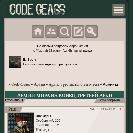
По любым вопросам обращаться
Vladimir Makarov
к
(tg, dis: punshpwnz)
ID: Гость!
Войдите
зарегистрируйтесь
или
.
Code Geass
Архив
Архив организационных тем
»
»
»
»
Армии мира на к
Армии мира на конец третьей арки
Страница:
1
Тема закрыта
Рик
2014-02-07 19:15:27
1
Вне игры
Сообщений:
229
Уважение:
+108
Награды
: 2