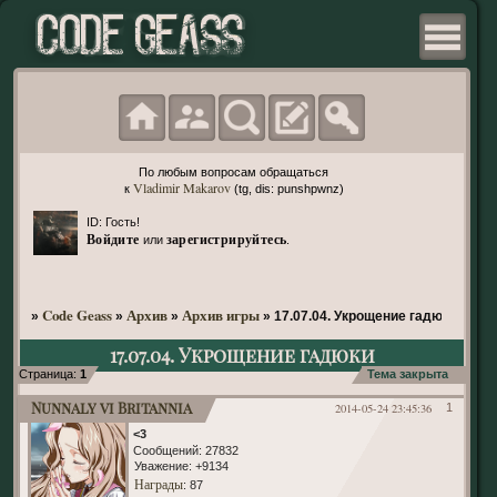
По любым вопросам обращаться
Vladimir Makarov
к
(tg, dis: punshpwnz)
ID: Гость!
Войдите
зарегистрируйтесь
или
.
Code Geass
Архив
Архив игры
»
»
»
»
17.07.04. Укрощение гадюки
17.07.04. Укрощение гадюки
Страница:
1
Тема закрыта
Nunnaly vi Britannia
2014-05-24 23:45:36
1
<3
Сообщений:
27832
Уважение:
+9134
Награды
: 87