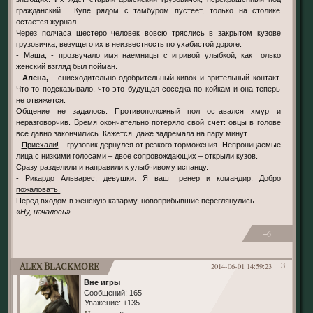
гражданский. Купе рядом с тамбуром пустеет, только на столике
остается журнал.
Через полчаса шестеро человек вовсю тряслись в закрытом кузове
грузовичка, везущего их в неизвестность по ухабистой дороге.
-
Маша,
- прозвучало имя наемницы с игривой улыбкой, как только
женский взгляд был пойман.
-
Алёна,
- снисходительно-одобрительный кивок и зрительный контакт.
Что-то подсказывало, что это будущая соседка по койкам и она теперь
не отвяжется.
Общение не задалось. Противоположный пол оставался хмур и
неразговорчив. Время окончательно потеряло свой счет: овцы в голове
все давно закончились. Кажется, даже задремала на пару минут.
-
Приехали!
– грузовик дернулся от резкого торможения. Непроницаемые
лица с низкими голосами – двое сопровождающих – открыли кузов.
Сразу разделили и направили к улыбчивому испанцу.
-
Рикардо Альварес, девушки. Я ваш тренер и командир. Добро
пожаловать.
Перед входом в женскую казарму, новоприбывшие переглянулись.
«Ну, началось».
+6
Alex Blackmore
2014-06-01 14:59:23
3
Вне игры
Сообщений:
165
Уважение:
+135