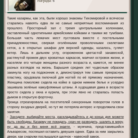
Награды
: 6
Такие казармы, как эта, были хорошо знакомы Тихомировой и всячески
старались навеять едва ли не самые неприятные воспоминания из
прошлого. Просторный зал с тремя центральными колоннами,
заставленный однотипными армейскими койками и такими же тумбами.
Большая часть лежачих мест пустовала вместе с постельными
принадлежностями, сверкая оголёнными проволочными скелетами
сеток, а в открытых шкафах для верхней одежды, казалось, гуляет
ветер. Лишь в дальнем углу, огороженном цветастой занавеской,
растянутой промеж двух кроватных каркасов, маячил островок жизни, и
населяли его четыре женщины разного возраста и, кажется, не менее
разных взглядов на жизнь. Барышня средних лет чудесным образом
закинула ногу на подоконник и, демонстрируя тем самым прекрасную
пластику, орудовала пилочкой для ногтей по её прямому назначению.
Женщина помоложе сидела на койке в одном нижнем белье и усердно
зашивала зелёные камуфляжные штаны. А худощавая дама в возрасте
просто сидела у окна и курила, при этом явно не старалась попасть
дымом в открытую форточку.
Троица отреагировала на посетителей синхронным поворотом голов в
сторону входных дверей, но тут же потеряла интерес и продолжила свои
занятия.
-
Заходите, выбирайте места, раскладывайтесь и до конца дня можете
быть свободны. Казарму не покидать, срач не разводить, шалить в меру,
ну да вы и без меня всё знаете.
- мужчина, представившийся
Альваресом, поспешил оставить девушек одних. Едва за ним закрылись
двери, как снаружи послышался щелчок - навесной замок.