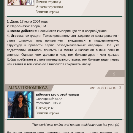
Личная страница
Анкета персонажа
Записки игрока
1. Дата:
17 июля 2004 года
2. Персонажи:
Кобра, ГМ
3. Место действия:
Российская Империя, где-то в Азербайджане
4. Игровая ситуация:
Тихомирова получает задание от командования -
стать шпионом под прикрытием, внедриться в подозрительную
структуру и провести серию разведывательных операций. Всё уже
подготовили, осталось прибыть на место и назваться вымышленным
именем. Однако, чем дальше в лес, тем больше дров - чем дольше
Кобра пребывает в стане потенциального врага, тем больше задач перед
ней ставят и тем сложнее становится сохранять маску.
0
Alina Tikhomirova
2014-06-01 11:22:48
2
заберите кто с этой улицы
Сообщений:
4132
Уважение:
+3558
Награды
: 48
Записки игрока
The world was on fire and no one could save me but you. (c)
Лишиться нормального аппетита, сна и покоя – цена первого по-