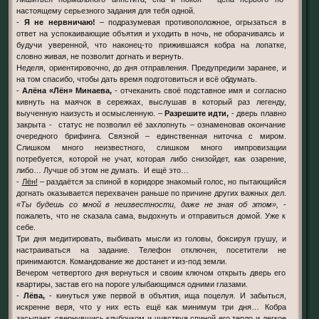
настоящему серьезного задания для тебя одной.
-
Я не нервничаю!
– подразумевая противоположное, огрызаться в
ответ на успокаивающие объятия и уходить в ночь, не оборачиваясь и
будучи уверенной, что наконец-то прижившаяся кобра на лопатке,
словно живая, не позволит догнать и вернуть.
Неделя, ориентировочно, до дня отправления. Предупредили заранее, и
на том спасибо, чтобы дать время подготовиться и всё обдумать.
-
Алёна «Лён» Минаева,
- отчеканить своё подставное имя и согласно
кивнуть на маячок в сережках, выслушав в который раз легенду,
выученную наизусть и осмысленную. –
Разрешите идти,
- дверь плавно
закрыта - статус не позволил её захлопнуть – ознаменовав окончание
очередного брифинга. Связной – единственная ниточка с миром.
Слишком много неизвестного, слишком много импровизации
потребуется, которой не учат, которая либо снизойдет, как озарение,
либо… Лучше об этом не думать. И ещё это…
-
Лён!
– раздаётся за спиной в коридоре знакомый голос, но пытающийся
догнать оказывается перехвачен раньше по причине других важных дел.
«Ты будешь со мной в неизвестности, даже не зная об этом»,
-
пожалеть, что не сказала сама, выдохнуть и отправиться домой. Уже к
себе.
Три дня медитировать, выбивать мысли из головы, боксируя грушу, и
настраиваться на задание. Телефон отключен, посетители не
принимаются. Командование же достанет и из-под земли.
Вечером четвертого дня вернуться и своим ключом открыть дверь его
квартиры, застав его на пороге улыбающимся одними глазами.
-
Лёва,
- кинуться уже первой в объятия, ища поцелуя. И забыться,
искренне веря, что у них есть ещё как минимум три дня… Кобра
засыпает, свернувшись клубочком и чувствуя спиной его тепло и легкое