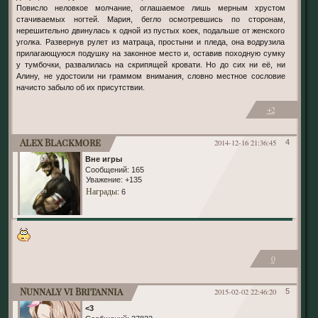
Повисло неловкое молчание, оглашаемое лишь мерным хрустом
стачиваемых ногтей. Мария, бегло осмотревшись по сторонам,
нерешительно двинулась к одной из пустых коек, подальше от женского
уголка. Развернув рулет из матраца, простыни и пледа, она водрузила
прилагающуюся подушку на законное место и, оставив походную сумку
у тумбочки, развалилась на скрипящей кровати. Но до сих ни её, ни
Алину, не удостоили ни граммом внимания, словно местное сословие
начисто забыло об их присутствии.
+2
Alex Blackmore
2014-12-16 21:36:45
4
Вне игры
Сообщений:
165
Уважение:
+135
Награды
: 6
0
Nunnaly vi Britannia
2015-02-02 22:46:20
5
<3