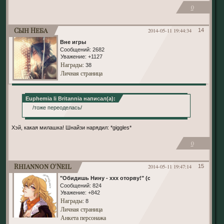
0
Сын Неба
2014-05-11 19:44:34
14
Вне игры
Сообщений:
2682
Уважение:
+1127
Награды
: 38
Личная страница
Euphemia li Britannia написал(а):
/тоже переоделась/
Хэй, какая милашка! Шнайзи нарядил: *giggles*
0
Rhiannon O'Neil
2014-05-11 19:47:14
15
"Обидишь Нину - ххх оторву!" (с)
Сообщений:
824
Уважение:
+842
Награды
: 8
Личная страница
Анкета персонажа