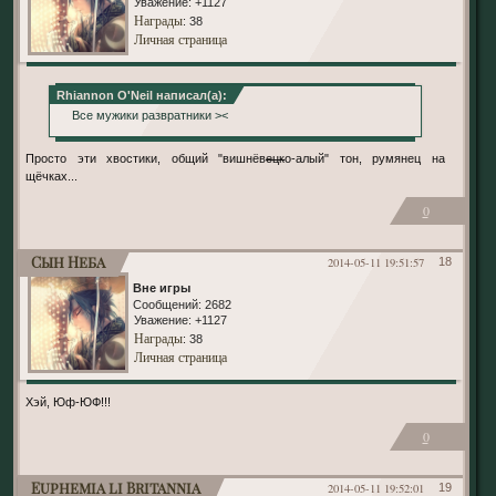
Уважение:
+1127
Награды
: 38
Личная страница
Rhiannon O'Neil написал(а):
Все мужики развратники ><
Просто эти хвостики, общий "вишнёв
ецк
о-алый" тон, румянец на
щёчках...
0
Сын Неба
2014-05-11 19:51:57
18
Вне игры
Сообщений:
2682
Уважение:
+1127
Награды
: 38
Личная страница
Хэй, Юф-ЮФ!!!
0
Euphemia li Britannia
2014-05-11 19:52:01
19