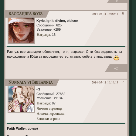
Кассандра Бота
2014-05-11 16:07:44
6
Kyrie, ignis divine, eleison
Сообщений:
625
Уважение:
+299
Награды
: 16
Рас уж все аватарки обновляют, то я, выражая Огги благодарность за
нахождение, а Юфи за посредничество, ставлю себе эту красавицу
+2
Nunnaly vi Britannia
2014-05-11 16:19:13
7
<3
Сообщений:
27832
Уважение:
+9134
Награды
: 87
Личная страница
Анкета персонажа
Записки игрока
Faith Waller
, урурр)