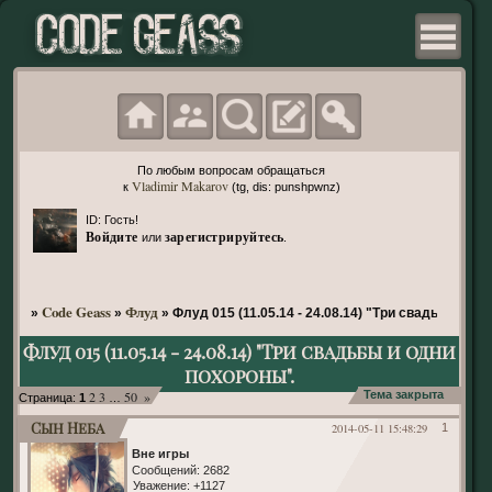
По любым вопросам обращаться
Vladimir Makarov
к
(tg, dis: punshpwnz)
ID: Гость!
Войдите
зарегистрируйтесь
или
.
Code Geass
Флуд
»
»
»
Флуд 015 (11.05.14 - 24.08.14) "Три свадьбы и о
Флуд 015 (11.05.14 - 24.08.14) "Три свадьбы и одни
похороны".
2
3
50
»
Тема закрыта
Страница:
1
…
Сын Неба
2014-05-11 15:48:29
1
Вне игры
Сообщений:
2682
Уважение:
+1127