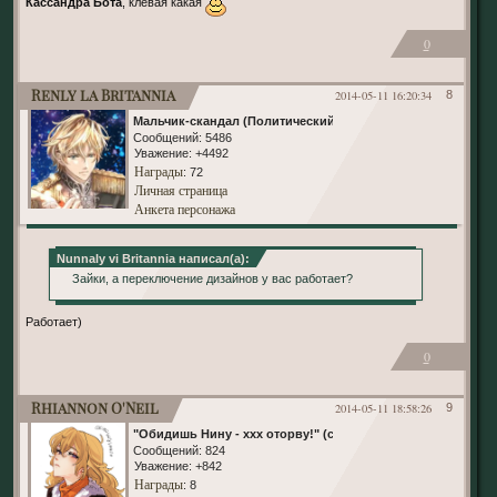
Кассандра Бота
, клевая какая
0
Renly la Britannia
2014-05-11 16:20:34
8
Мальчик-скандал (Политический)
Сообщений:
5486
Уважение:
+4492
Награды
: 72
Личная страница
Анкета персонажа
Nunnaly vi Britannia написал(а):
Зайки, а переключение дизайнов у вас работает?
Работает)
0
Rhiannon O'Neil
2014-05-11 18:58:26
9
"Обидишь Нину - ххх оторву!" (с)
Сообщений:
824
Уважение:
+842
Награды
: 8