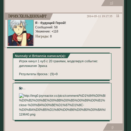
+1
Эрих Хельденхафт
2014-05-11 19:17:35
11
Я - будущий Герой!
Сообщений:
58
Уважение:
+118
Награды
: 8
Nunnaly vi Britannia написал(а):
Игрок кинул 1 куб с 20 гранями, моделируя событие:
дипломатия Эриха
Результаты броска : (9)=9
So...
0