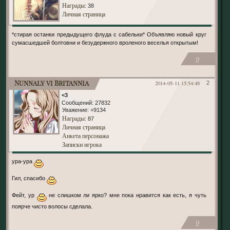
Награды
: 38
Личная страница
*стирая останки предыдущего флуда с сабельки* Объявляю новый круг
сумасшедшей болтовни и безудержного вроленого веселья открытым!
0
Nunnaly vi Britannia
2014-05-11 15:54:48
2
<3
Сообщений:
27832
Уважение:
+9134
Награды
: 87
Личная страница
Анкета персонажа
Записки игрока
ура-ура
Гил, спасибо
Фейт, ур
не слишком ли ярко? мне пока нравится как есть, я чуть
поярче чисто волосы сделала.
0