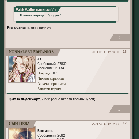
Faith Waller написал(а):
Шнайзи нарядил: *giggles*
Все мужики развратники ><
0
Nunnaly vi Britannia
2014-05-11 19:48:30
16
<3
Сообщений:
27832
Уважение:
+9134
Награды
: 87
Личная страница
Анкета персонажа
Записки игрока
Эрих Хельденхафт
, и все равно акелла промахнулся)
0
Сын Неба
2014-05-11 19:49:51
17
Вне игры
Сообщений:
2682