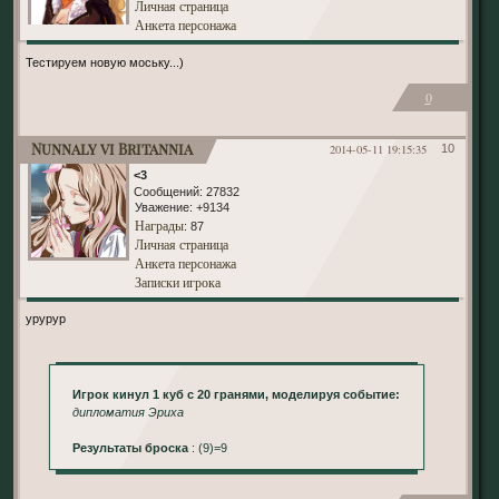
Личная страница
Анкета персонажа
Тестируем новую моську...)
0
Nunnaly vi Britannia
2014-05-11 19:15:35
10
<3
Сообщений:
27832
Уважение:
+9134
Награды
: 87
Личная страница
Анкета персонажа
Записки игрока
урурур
Игрок кинул 1 куб с 20 гранями, моделируя событие:
дипломатия Эриха
Результаты броска
: (9)=9