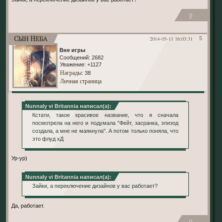
0
Сын Неба
2014-05-11 16:03:31
5
Вне игры
Сообщений:
2682
Уважение:
+1127
Награды
: 38
Личная страница
Nunnaly vi Britannia написал(а):
Кстати, такое красивое название, что я сначала
посмотрела на него и подумала "Фейт, засранка, эпизод
создала, а мне не маякнула". А потом только поняла, что
это флуд хД
Ур-ур)
Nunnaly vi Britannia написал(а):
Зайки, а переключение дизайнов у вас работает?
Да, работает.
0