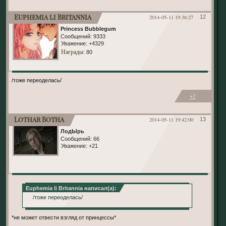
Euphemia li Britannia
2014-05-11 19:36:27
12
Princess Bubblegum
Сообщений:
9333
Уважение:
+4329
Награды
: 80
/тоже переоделась/
+2
Lothar Botha
2014-05-11 19:42:00
13
ЛодЫрь
Сообщений:
66
Уважение:
+21
Euphemia li Britannia написал(а):
/тоже переоделась/
*не может отвести взгляд от принцессы*