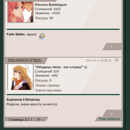
Princess Bubblegum
Сообщений:
9333
Уважение:
+4329
Награды
: 80
Faith Waller
, зараза
0
Rhiannon O'Neil
2014-05-11 19:54:12
20
"Обидишь Нину - ххх оторву!" (с)
Сообщений:
824
Уважение:
+842
Награды
: 8
Личная страница
Анкета персонажа
Euphemia li Britannia
,
Редиска, верни красоту на место)
0
2
3
50
»
Тема закрыта
Страница:
1
…