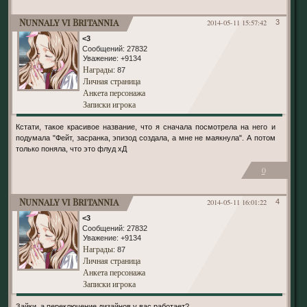
Nunnaly vi Britannia
2014-05-11 15:57:42
3
<3
Сообщений:
27832
Уважение:
+9134
Награды
: 87
Личная страница
Анкета персонажа
Записки игрока
Кстати, такое красивое название, что я сначала посмотрела на него и
подумала "Фейт, засранка, эпизод создала, а мне не маякнула". А потом
только поняла, что это флуд хД
0
Nunnaly vi Britannia
2014-05-11 16:01:22
4
<3
Сообщений:
27832
Уважение:
+9134
Награды
: 87
Личная страница
Анкета персонажа
Записки игрока
Зайки, а переключение дизайнов у вас работает?