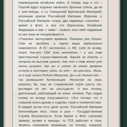
перемещения китайских войск. А теперь еще и это –
Георгий вдруг вздумал заключать брачные союзы, да ни
с кем-нибудь, а со Священной Британской Империей,
исконным врагом Российской Империи. Впрочем, у
Российской Империи только два надежных союзника –
армия и флот, а все эти Евросоюзы, Китайские
Федерации и иже с ними – назвать кого-либо надежным
из них язык не поворачивается.
«Тяжелые наступают времена. Развязка уже близко.
Года не пройдет, а карта мира кардинально
поменяется. В ЕС неспокойно, в КФ, судя по всему,
тоже. Насчет СБИ пока непонятно – у них там
пресловутый социал-дарвинизм, борьба за власть и
интриги на высшем уровне, так что и там котел уже
почти вскипел. Как же я хотел до этого времени
успеть в отставку уйти, но нет – не срослось. Жаль,
но я еще нужен Родине-Матушке. Да и не только ей»
, –
так размышлял Колокольцев. Несмотря на свои,
казалось бы, еще не стариковские сорок шесть лет,
выглядел он лет на шестьдесят. А все потому,
деятельный, работающий на износ человек. Про седую
голову он всегда отшучивается: «Это потому что я
слишком много думаю о судьбах стран и человечества».
В каждой шутке есть доля шутки. Российской Империи
почетнейшие мозг, глаза и уши – Государственная
Служба Безопасности. Если Армия и Флот союзники
зримые, кулаки и мышцы, то ГСБ работает в тени,
являясь союзником незримым, но потому, пожалуй,