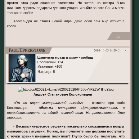
против отца ради спасения отечества. Не хотел, но сестра была
слишком дорогим подарком для кого угодно, и выйти за кого Саша могла
только по любви.
Александра не станет ценой мира, даже если сам мир утонет в
крови.
+2
Paul Upperstone
2014-10-05 14:29:01
7
Циничная мразь в миру - любящий отец дома.
Сообщений:
124
Уважение:
+100
Награды
: 5
Андрей Степанович Колокольцев
«Он не ищет материальной выгоды»
, - отметил про себя
Колокольцев, -
«Весьма интересно. Целеустремленность и
сосредоточенность на одной, главной цели. Не распыляется. Это
хорошо».
-
Весьма интересное решение, касательно сложившейся вокруг
императора ситуации. Но как, вы полагаете, мы должны поступить
с точки зрения внешней политики? Глупо было бы полагать, что