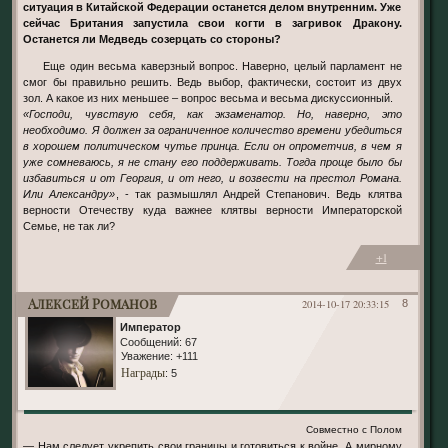
ситуация в Китайской Федерации останется делом внутренним. Уже
сейчас Британия запустила свои когти в загривок Дракону.
Останется ли Медведь созерцать со стороны?
Еще один весьма каверзный вопрос. Наверно, целый парламент не
смог бы правильно решить. Ведь выбор, фактически, состоит из двух
зол. А какое из них меньшее – вопрос весьма и весьма дискуссионный.
«Господи, чувствую себя, как экзаменатор. Но, наверно, это
необходимо. Я должен за ограниченное количество времени убедиться
в хорошем политическом чутье принца. Если он опрометчив, в чем я
уже сомневаюсь, я не стану его поддерживать. Тогда проще было бы
избавиться и от Георгия, и от него, и возвести на престол Романа.
Или Александру»
, - так размышлял Андрей Степанович. Ведь клятва
верности Отечеству куда важнее клятвы верности Императорской
Семье, не так ли?
+1
Алексей Романов
2014-10-17 20:33:15
8
Император
Сообщений:
67
Уважение:
+111
Награды
: 5
Совместно с Полом
— Нам следует укрепить свои границы и готовиться к войне. А мирному