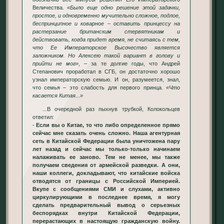
Величества.
«Было еще одно решение этой задачки,
простое, и одновременно мучительно сложное, подлое,
беспринципное и коварное – оставить принцессу на
растерзание британским стервятникам и
действовать, когда придет время, не считаясь с тем,
что Ее Императорское Высочество является
заложником. Но Алексею такой вариант в голову и
прийти не мог»
, – за те долгие годы, что Андрей
Степанович проработал в СГБ, он достаточно хорошо
узнал императорскую семью. И он, разумеется, знал,
что семья – это слабость для первого принца.
«Что
касается Китая...»
...В очередной раз пыхнув трубкой, Колокольцев
ответил:
-
Если вы о Китае, то что либо определенное прямо
сейчас мне сказать очень сложно. Наша агентурная
сеть в Китайской Федерации была уничтожена пару
лет назад и сейчас мы только-только начинаем
налаживать ее заново. Тем не менее, мы также
получаем сведения от армейской разведки. А они,
наши коллеги, докладывают, что китайские войска
отводятся от границы с Российской Империей.
Вкупе с сообщениями СМИ и слухами, активно
циркулирующими в последнее время, я могу
сделать предварительный вывод о серьезных
беспорядках внутри Китайской Федерации,
перерастающих в настоящую гражданскую войну.