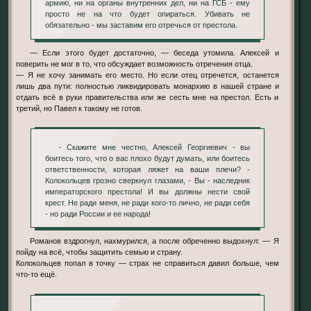
армию, ни на органы внутренних дел, ни на ГСБ - ему
просто не на что будет опираться. Убивать не
обязательно - мы заставим его отречься от престола.
— Если этого будет достаточно, — беседа утомила. Алексей и
поверить не мог в то, что обсуждает возможность отречения отца.
— Я не хочу занимать его место. Но если отец отречется, останется
лишь два пути: полностью ликвидировать монархию в нашей стране и
отдать всё в руки правительства или же сесть мне на престол. Есть и
третий, но Павел к такому не готов.
- Скажите мне честно, Алексей Георгиевич - вы
боитесь того, что о вас плохо будут думать, или боитесь
ответственности, которая ляжет на ваши плечи? -
Колокольцев грозно сверкнул глазами, - Вы - наследник
императорского престола! И вы должны нести свой
крест. Не ради меня, не ради кого-то лично, не ради себя
- но ради России и ее народа!
Романов вздрогнул, нахмурился, а после обреченно выдохнул: — Я
пойду на всё, чтобы защитить семью и страну.
Колокольцев попал в точку — страх не справиться давил больше, чем
что-то ещё.