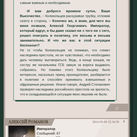
самым важным и необходимым.
-
И вам доброго времени суток, Ваше
Высочество
, – Колокольцев раскуривал трубку, отложив
газету в сторону, –
Конечно же, я знаю, для чего вы
меня позвали, Алексей Георгиевич. Император,
который вдруг, я бы даже сказал ни с того ни с сего,
решил поиграть в политику, это весьма и весьма
занимательно. И что же вас в этой ситуации
беспокоит?
Не то чтобы Колокольцев не понимал, что гложет
наследника престола, но он чувствовал, что необходимо
дать человеку выговориться. Ведь, в конце концов, не
сестру же начальника ГСБ замуж за ворога выдавать
собрались. Но помимо этого Колокольцеву было
интересно, насколько принц проницателен, разбирается
в политике и способен принимать взвешенные и
обдуманные решения. Иначе говоря, Андрей Степанович
проверял наследника российского престола на зрелость,
что в складывающейся ситуации явно лишним не было.
+3
Алексей Романов
2014-05-09 22:36:50
4
Император
Сообщений:
67