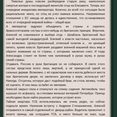
Тяжелые думы совсем разбередили старую рану, нанесенную
смертью матери и последующей женитьбе отца на Елизавете. Теперь вот
очередная инициатива императора. Конечно, во всей это ситуации было
рациональное звено, но отец не учел важные моменты. Напряженные
отношения с ЕС никуда не делись и единственное, что останавливало
всех от очередной мировой войны – общий враг.
А император задумал объединить их страны и скрепить
бракосочетанием сестры и кого-нибудь из британских принцев. Впрочем,
Алексей не сомневался в выборе отца – Шнайзель Британский был
самой выгодной кандидатурой. Близкий к власти настолько, насколько
это возможно. Целеустремленный, отличный политик и… не ценящий
ничего, кроме власти. Британия раздавит военной машиной весь мир и
обратит внимание на те страны, с которыми заключен союз. И тогда
Александра станет не более чем заложницей в руках мужа, в руках
своей страны.
Отдавать Россию в руки британцев он не собирался. В свете этого
сестра предстала всего лишь жертвой, а не принцессой одной из
сильных держав. Возможно, с её характером она и могла добиться места
при британском дворе, но заключать договор о мире, используя её?
Никогда. Отсрочка, которую даст подобный брак, не столь велика, чтобы
её оценить. И она лишь ослабит их империю.
Алексей закрыл глаза и откинулся на спинку сидения. Автомобиль тихо
шуршал по асфальту, за стеклами мелькал вечерний Петербург. Принцу
необходимо было найти решение, которое устроит всех.
Тайная квартира ГСБ использовалась им очень редко, но сейчас
подошло время. Назначив встречу с Андреем Степановичем, Алексей
отправился в самый отдаленный от дворца район. Водитель промолчит о
визите принца, как сотрудник ГСБ, а никто больше не знал, куда