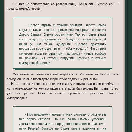
— Нам не обязательно её развязывать, нужна лишь угроза её, —
предположил Алексей.
- Нельзя играть с такими вещами. Знаете, была
когда-то такая эпоха в британской истории - освоение
Дикого Запада. Очень романтично. Так вот, была такая
каста людей - ганфайтеры - бойцы на револьверах. И
было у них такое суждение: "Нельзя доставать
револьвер просто для того - чтобы угрожать". И я с ними
согласен: если не готов пойти до конца - лучше вообще
не начинай. Вы готовы погрузить Россию в пучину
гражданской войны?
Сказанное заставило принца задуматься. Романов не был готов к
этому, он не был готов даже к принятию подобных решений.
— Нет, — ответил честно, понурив голову и признавая свою ошибку, —
но и Александру не желаю отдавать в руки британцев. Вы правы, отец
уже всё решил. Есть ли смысл противиться решению нашего
императора?
- Про поддержку армии и иных силовых структур вы
все верно сказали. Но не нужно никому угрожать.
Достаточно поставить перед свершившимся фактом -
если Георгий больше не будет иметь влияния ни на