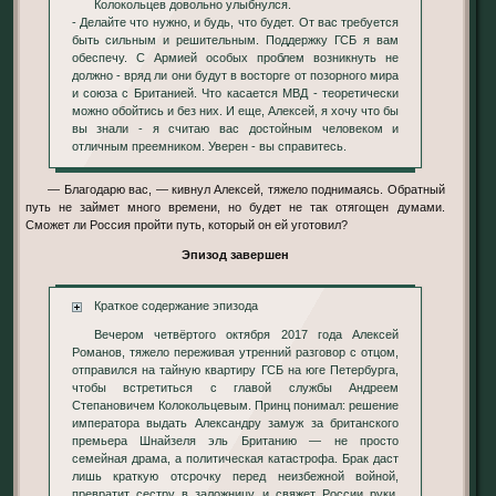
Колокольцев довольно улыбнулся.
- Делайте что нужно, и будь, что будет. От вас требуется
быть сильным и решительным. Поддержку ГСБ я вам
обеспечу. С Армией особых проблем возникнуть не
должно - вряд ли они будут в восторге от позорного мира
и союза с Британией. Что касается МВД - теоретически
можно обойтись и без них. И еще, Алексей, я хочу что бы
вы знали - я считаю вас достойным человеком и
отличным преемником. Уверен - вы справитесь.
— Благодарю вас, — кивнул Алексей, тяжело поднимаясь. Обратный
путь не займет много времени, но будет не так отягощен думами.
Сможет ли Россия пройти путь, который он ей уготовил?
Эпизод завершен
Краткое содержание эпизода
Вечером четвёртого октября 2017 года Алексей
Романов, тяжело переживая утренний разговор с отцом,
отправился на тайную квартиру ГСБ на юге Петербурга,
чтобы встретиться с главой службы Андреем
Степановичем Колокольцевым. Принц понимал: решение
императора выдать Александру замуж за британского
премьера Шнайзеля эль Британию — не просто
семейная драма, а политическая катастрофа. Брак даст
лишь краткую отсрочку перед неизбежной войной,
превратит сестру в заложницу и свяжет России руки.