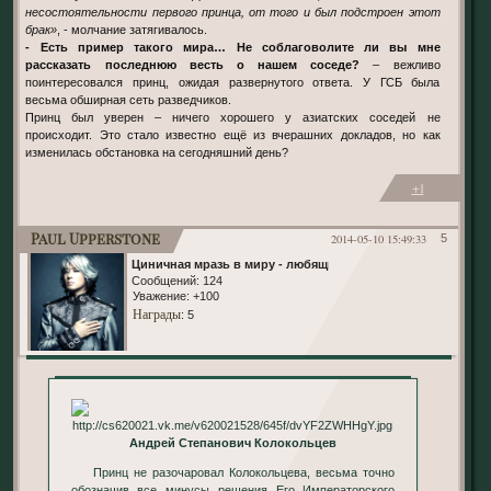
несостоятельности первого принца, от того и был подстроен этот
брак»
, - молчание затягивалось.
- Есть пример такого мира… Не соблаговолите ли вы мне
рассказать последнюю весть о нашем соседе?
– вежливо
поинтересовался принц, ожидая развернутого ответа. У ГСБ была
весьма обширная сеть разведчиков.
Принц был уверен – ничего хорошего у азиатских соседей не
происходит. Это стало известно ещё из вчерашних докладов, но как
изменилась обстановка на сегодняшний день?
+1
Paul Upperstone
2014-05-10 15:49:33
5
Циничная мразь в миру - любящий отец дома.
Сообщений:
124
Уважение:
+100
Награды
: 5
Андрей Степанович Колокольцев
Принц не разочаровал Колокольцева, весьма точно
обозначив все минусы решения Его Императорского