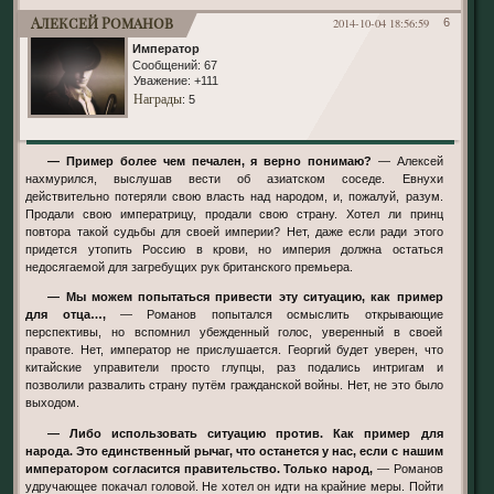
Алексей Романов
2014-10-04 18:56:59
6
Император
Сообщений:
67
Уважение:
+111
Награды
: 5
— Пример более чем печален, я верно понимаю?
— Алексей
нахмурился, выслушав вести об азиатском соседе. Евнухи
действительно потеряли свою власть над народом, и, пожалуй, разум.
Продали свою императрицу, продали свою страну. Хотел ли принц
повтора такой судьбы для своей империи? Нет, даже если ради этого
придется утопить Россию в крови, но империя должна остаться
недосягаемой для загребущих рук британского премьера.
— Мы можем попытаться привести эту ситуацию, как пример
для отца…,
— Романов попытался осмыслить открывающие
перспективы, но вспомнил убежденный голос, уверенный в своей
правоте. Нет, император не прислушается. Георгий будет уверен, что
китайские управители просто глупцы, раз подались интригам и
позволили развалить страну путём гражданской войны. Нет, не это было
выходом.
— Либо использовать ситуацию против. Как пример для
народа. Это единственный рычаг, что останется у нас, если с нашим
императором согласится правительство. Только народ,
— Романов
удручающее покачал головой. Не хотел он идти на крайние меры. Пойти