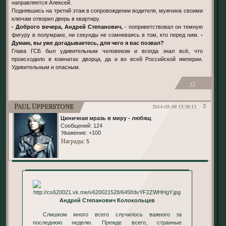
направляется Алексей.
Поднявшись на третий этаж в сопровождении водителя, мужчина своими
ключам отворил дверь в квартиру.
- Доброго вечера, Андрей Степанович,
- поприветствовал он темную
фигуру в полумраке, ни секунды не сомневаясь в том, кто перед ним.
-
Думаю, вы уже догадываетесь, для чего я вас позвал?
Глава ГСБ был удивительным человеком и всегда знал всё, что
происходило в комнатах дворца, да и во всей Российской империи.
Удивительным и опасным.
+1
Paul Upperstone
2014-05-09 13:38:13
3
Циничная мразь в миру - любящий отец дома.
Сообщений:
124
Уважение:
+100
Награды
: 5
Андрей Степанович Колокольцев
Слишком много всего случилось важного за
последнюю неделю. Прежде всего, странные