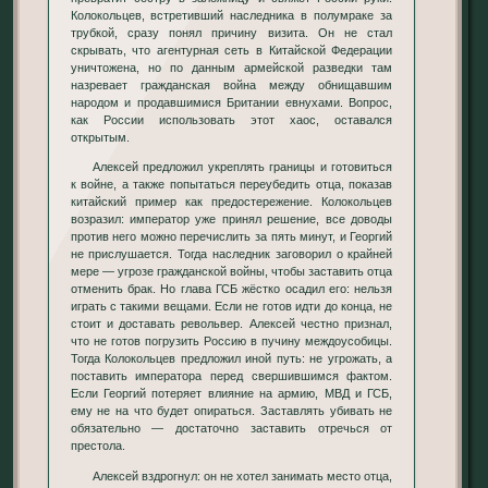
Колокольцев, встретивший наследника в полумраке за
трубкой, сразу понял причину визита. Он не стал
скрывать, что агентурная сеть в Китайской Федерации
уничтожена, но по данным армейской разведки там
назревает гражданская война между обнищавшим
народом и продавшимися Британии евнухами. Вопрос,
как России использовать этот хаос, оставался
открытым.
Алексей предложил укреплять границы и готовиться
к войне, а также попытаться переубедить отца, показав
китайский пример как предостережение. Колокольцев
возразил: император уже принял решение, все доводы
против него можно перечислить за пять минут, и Георгий
не прислушается. Тогда наследник заговорил о крайней
мере — угрозе гражданской войны, чтобы заставить отца
отменить брак. Но глава ГСБ жёстко осадил его: нельзя
играть с такими вещами. Если не готов идти до конца, не
стоит и доставать револьвер. Алексей честно признал,
что не готов погрузить Россию в пучину междоусобицы.
Тогда Колокольцев предложил иной путь: не угрожать, а
поставить императора перед свершившимся фактом.
Если Георгий потеряет влияние на армию, МВД и ГСБ,
ему не на что будет опираться. Заставлять убивать не
обязательно — достаточно заставить отречься от
престола.
Алексей вздрогнул: он не хотел занимать место отца,