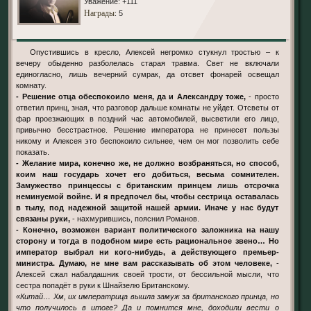
Уважение:
+111
Награды
: 5
Опустившись в кресло, Алексей негромко стукнул тростью – к
вечеру обыденно разболелась старая травма. Свет не включали
единогласно, лишь вечерний сумрак, да отсвет фонарей освещал
комнату.
- Решение отца обеспокоило меня, да и Александру тоже,
- просто
ответил принц, зная, что разговор дальше комнаты не уйдет. Отсветы от
фар проезжающих в поздний час автомобилей, высветили его лицо,
привычно бесстрастное. Решение императора не принесет пользы
никому и Алексея это беспокоило сильнее, чем он мог позволить себе
показать.
- Желание мира, конечно же, не должно возбраняться, но способ,
коим наш государь хочет его добиться, весьма сомнителен.
Замужество принцессы с британским принцем лишь отсрочка
неминуемой войне. И я предпочел бы, чтобы сестрица оставалась
в тылу, под надежной защитой нашей армии. Иначе у нас будут
связаны руки,
- нахмурившись, пояснил Романов.
- Конечно, возможен вариант политического заложника на нашу
сторону и тогда в подобном мире есть рациональное звено… Но
император выбрал ни кого-нибудь, а действующего премьер-
министра. Думаю, не мне вам рассказывать об этом человеке,
-
Алексей сжал набалдашник своей трости, от бессильной мысли, что
сестра попадёт в руки к Шнайзелю Британскому.
«Китай… Хм, их императрица вышла замуж за британского принца, но
что получилось в итоге? Да и помнится мне, доходили вести о