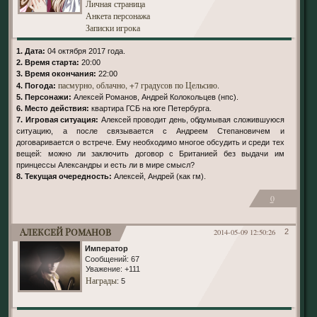
Личная страница
Анкета персонажа
Записки игрока
1. Дата:
04 октября 2017 года.
2. Время старта:
20:00
3. Время окончания:
22:00
пасмурно, облачно, +7 градусов по Цельсию.
4. Погода:
5. Персонажи:
Алексей Романов, Андрей Колокольцев (нпс).
6. Место действия:
квартира ГСБ на юге Петербурга.
7. Игровая ситуация:
Алексей проводит день, обдумывая сложившуюся
ситуацию, а после связывается с Андреем Степановичем и
договаривается о встрече. Ему необходимо многое обсудить и среди тех
вещей: можно ли заключить договор с Британией без выдачи им
принцессы Александры и есть ли в мире смысл?
8. Текущая очередность:
Алексей, Андрей (как гм).
0
Алексей Романов
2014-05-09 12:50:26
2
Император
Сообщений:
67
Уважение:
+111
Награды
: 5