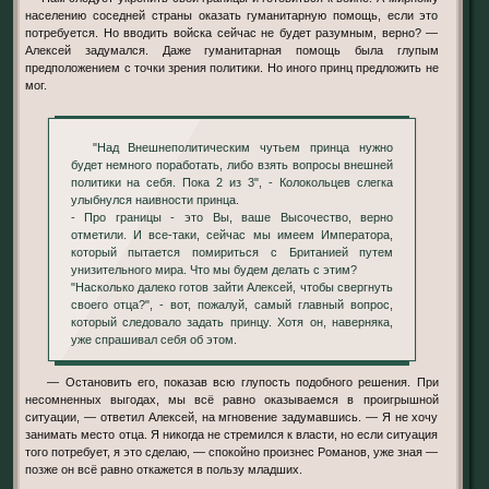
населению соседней страны оказать гуманитарную помощь, если это
потребуется. Но вводить войска сейчас не будет разумным, верно? —
Алексей задумался. Даже гуманитарная помощь была глупым
предположением с точки зрения политики. Но иного принц предложить не
мог.
"Над Внешнеполитическим чутьем принца нужно
будет немного поработать, либо взять вопросы внешней
политики на себя. Пока 2 из 3", - Колокольцев слегка
улыбнулся наивности принца.
- Про границы - это Вы, ваше Высочество, верно
отметили. И все-таки, сейчас мы имеем Императора,
который пытается помириться с Британией путем
унизительного мира. Что мы будем делать с этим?
"Насколько далеко готов зайти Алексей, чтобы свергнуть
своего отца?", - вот, пожалуй, самый главный вопрос,
который следовало задать принцу. Хотя он, наверняка,
уже спрашивал себя об этом.
— Остановить его, показав всю глупость подобного решения. При
несомненных выгодах, мы всё равно оказываемся в проигрышной
ситуации, — ответил Алексей, на мгновение задумавшись. — Я не хочу
занимать место отца. Я никогда не стремился к власти, но если ситуация
того потребует, я это сделаю, — спокойно произнес Романов, уже зная —
позже он всё равно откажется в пользу младших.