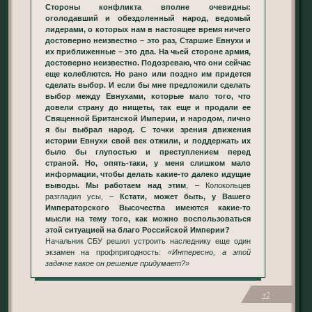
Стороны конфликта вполне очевидны:
оголодавший и обездоленный народ, ведомый
лидерами, о которых нам в настоящее время ничего
достоверно неизвестно – это раз, Старшие Евнухи и
их приближенные – это два. На чьей стороне армия,
достоверно неизвестно. Подозреваю, что они сейчас
еще колеблются. Но рано или поздно им придется
сделать выбор. И если бы мне предложили сделать
выбор между Евнухами, которые мало того, что
довели страну до нищеты, так еще и продали ее
Священной Британской Империи, и народом, лично
я бы выбрал народ. С точки зрения движения
истории Евнухи свой век отжили, и поддержать их
было бы глупостью и преступлением перед
страной. Но, опять-таки, у меня слишком мало
информации, чтобы делать какие-то далеко идущие
выводы. Мы работаем над этим
, – Колокольцев
разгладил усы, –
Кстати, может быть, у Вашего
Императорского Высочества имеются какие-то
мысли на тему того, как можно воспользоваться
этой ситуацией на благо Российской Империи?
Начальник СБУ решил устроить наследнику еще один
экзамен на профпригодность:
«Интересно, а этой
задачке какое он решение придумает?»
+2