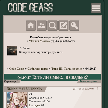
По любым вопросам обращаться
Vladimir Makarov
к
(tg, dis: punshpwnz)
ID: Гость!
Войдите
зарегистрируйтесь
или
.
Code Geass
События игры
Turn III. Turning point
»
»
»
»
04.10.17. Есть
04.10.17. Есть ли смысл в свадьбе?
Страница:
1
Тема закрыта
Nunnaly vi Britannia
2014-05-09 02:39:09
1
<3
Сообщений:
27832
Уважение:
+9134
Награды
: 87