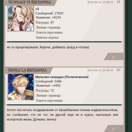
Nunnaly vi Britannia
2014-04-21 21:48:33
19
<3
Сообщений:
27832
Уважение:
+9134
Награды
: 87
Личная страница
Анкета персонажа
Записки игрока
не то процитировала. Короче, добивать флуд я готова)
0
Renly la Britannia
2014-04-21 21:49:19
20
Мальчик-скандал (Политический)
Сообщений:
5486
Уважение:
+4491
Награды
: 72
Личная страница
Анкета персонажа
Хотел посчитать поздравление от Шная/Канона тонким издевательством,
но сообразил, что ни тот, ни другой еще не в курсе, насколько они
испортили жизнь Дункану лично)
0