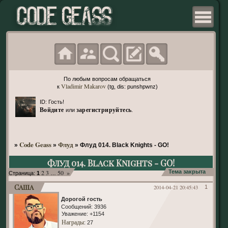
По любым вопросам обращаться
Vladimir Makarov
к
(tg, dis: punshpwnz)
ID: Гость!
Войдите
зарегистрируйтесь
или
.
Code Geass
Флуд
»
»
»
Флуд 014. Black Knights - GO!
Флуд 014. Black Knights - GO!
2
3
50
»
Тема закрыта
Страница:
1
…
Саша
2014-04-21 20:45:43
1
Дорогой гость
Сообщений:
3936
Уважение:
+1154
Награды
: 27