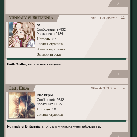
0
Nunnaly vi Britannia
2014-04-21 21:26:46
12
<3
Сообщений:
27832
Уважение:
+9134
Награды
: 87
Личная страница
Анкета персонажа
Записки игрока
Faith Waller
, ты опасная женщина!
0
Сын Неба
2014-04-21 21:30:40
13
Вне игры
Сообщений:
2682
Уважение:
+1127
Награды
: 38
Личная страница
Nunnaly vi Britannia
, а то! Зато мужик из меня заботливый.
0