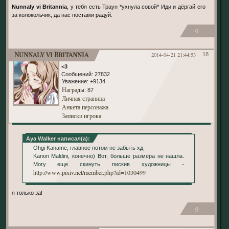
Nunnaly vi Britannia
, у тебя есть Траун *ухнула совой* Иди и дёргай его
за колокольчик, да нас постами радуй.
0
Nunnaly vi Britannia
2014-04-21 21:44:53
18
<3
Сообщений:
27832
Уважение:
+9134
Награды
: 87
Личная страница
Анкета персонажа
Записки игрока
Aya Walker написал(а):
Ohgi Kaname, главное потом не забыть хд
Kanon Maldini, конечно) Вот, больше размера не нашла.
Могу еще скинуть пискив художницы -
http://www.pixiv.net/member.php?id=1030499
я только за!
0