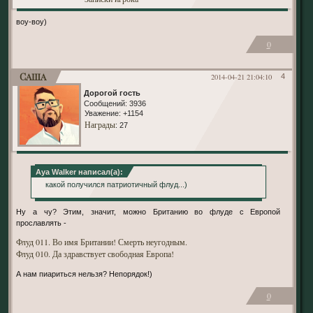
воу-воу)
0
Саша
2014-04-21 21:04:10
4
Дорогой гость
Сообщений:
3936
Уважение:
+1154
Награды
: 27
Aya Walker написал(а):
какой получился патриотичный флуд...)
Ну а чу? Этим, значит, можно Британию во флуде с Европой
прославлять -
Флуд 011. Во имя Британии! Смерть неугодным.
Флуд 010. Да здравствует свободная Европа!
А нам пиариться нельзя? Непорядок!)
0