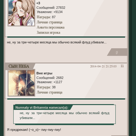
<3
Сообщений:
27832
Уважение:
+9134
Награды
: 87
Личная страница
Анкета персонажа
Записки игрока
не, ну за три-четыре месяца мы обычно всякий флуд убивали...
0
Сын Неба
2014-04-21 21:25:03
11
Вне игры
Сообщений:
2682
Уважение:
+1127
Награды
: 38
Личная страница
Nunnaly vi Britannia написал(а):
не, ну за три-четыре месяца мы обычно всякий флуд
убивали...
Я предрекаю! (~o_o)~ пиу-пиу-пиу!