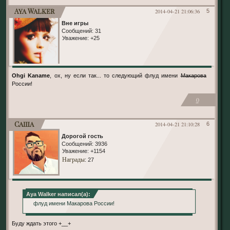
Aya Walker
2014-04-21 21:06:36
5
Вне игры
Сообщений:
31
Уважение:
+25
Ohgi Kaname
, ох, ну если так... то следующий флуд имени
Макарова
России!
0
Саша
2014-04-21 21:10:28
6
Дорогой гость
Сообщений:
3936
Уважение:
+1154
Награды
: 27
Aya Walker написал(а):
флуд имени Макарова России!
Буду ждать этого +__+