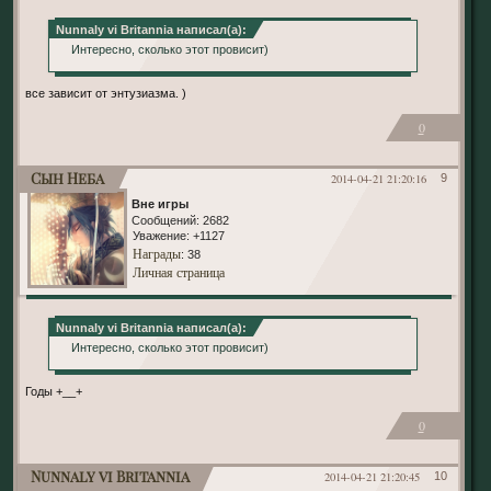
Nunnaly vi Britannia написал(а):
Интересно, сколько этот провисит)
все зависит от энтузиазма. )
0
Сын Неба
2014-04-21 21:20:16
9
Вне игры
Сообщений:
2682
Уважение:
+1127
Награды
: 38
Личная страница
Nunnaly vi Britannia написал(а):
Интересно, сколько этот провисит)
Годы +__+
0
Nunnaly vi Britannia
2014-04-21 21:20:45
10