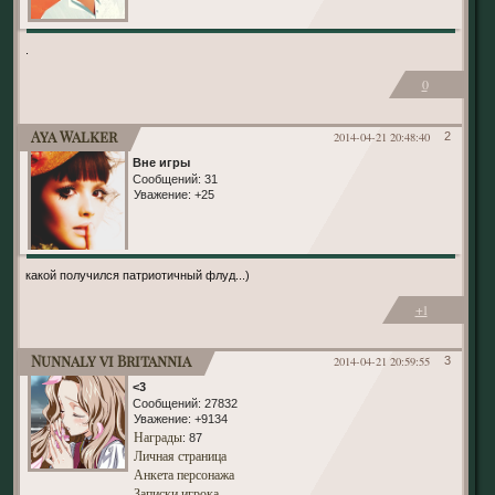
.
0
Aya Walker
2014-04-21 20:48:40
2
Вне игры
Сообщений:
31
Уважение:
+25
какой получился патриотичный флуд...)
+1
Nunnaly vi Britannia
2014-04-21 20:59:55
3
<3
Сообщений:
27832
Уважение:
+9134
Награды
: 87
Личная страница
Анкета персонажа
Записки игрока