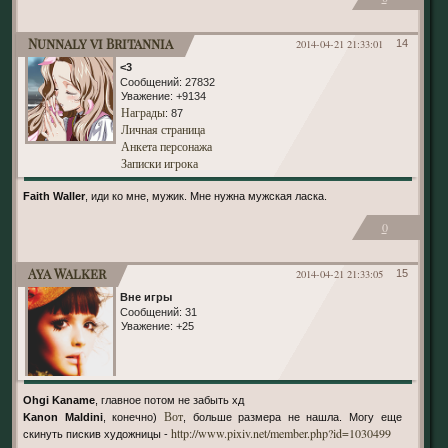
Nunnaly vi Britannia
2014-04-21 21:33:01
14
<3
Сообщений:
27832
Уважение:
+9134
Награды
: 87
Личная страница
Анкета персонажа
Записки игрока
Faith Waller
, иди ко мне, мужик. Мне нужна мужская ласка.
0
Aya Walker
2014-04-21 21:33:05
15
Вне игры
Сообщений:
31
Уважение:
+25
Ohgi Kaname
, главное потом не забыть хд
Вот
Kanon Maldini
, конечно)
, больше размера не нашла. Могу еще
http://www.pixiv.net/member.php?id=1030499
скинуть пискив художницы -