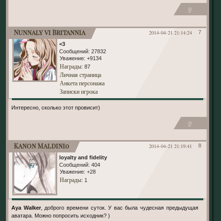
0
Nunnaly vi Britannia
2014-04-21 21:14:24
7
<3
Сообщений:
27832
Уважение:
+9134
Награды
: 87
Личная страница
Анкета персонажа
Записки игрока
Интересно, сколько этот провисит)
0
Kanon Maldini0
2014-04-21 21:19:41
8
loyalty and fidelity
Сообщений:
404
Уважение:
+28
Награды
: 1
Aya Walker
, доброго времени суток. У вас была чудесная предыдущая
аватара. Можно попросить исходник? )