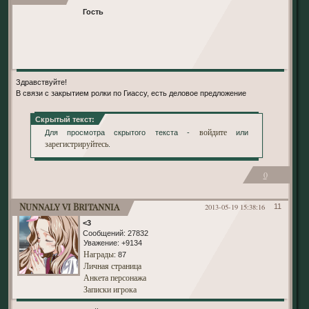
Гость
Здравствуйте!
В связи с закрытием ролки по Гиассу, есть деловое предложение
Скрытый текст:
войдите
Для просмотра скрытого текста -
или
зарегистрируйтесь
.
0
Nunnaly vi Britannia
2013-05-19 15:38:16
11
<3
Сообщений:
27832
Уважение:
+9134
Награды
: 87
Личная страница
Анкета персонажа
Записки игрока