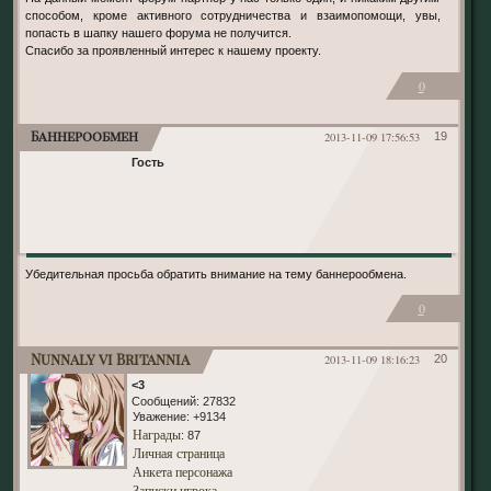
способом, кроме активного сотрудничества и взаимопомощи, увы,
попасть в шапку нашего форума не получится.
Спасибо за проявленный интерес к нашему проекту.
0
Баннерообмен
2013-11-09 17:56:53
19
Гость
Убедительная просьба обратить внимание на тему баннерообмена.
0
Nunnaly vi Britannia
2013-11-09 18:16:23
20
<3
Сообщений:
27832
Уважение:
+9134
Награды
: 87
Личная страница
Анкета персонажа
Записки игрока