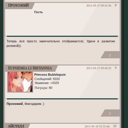
Прохожий
2013-05-17 09:41:56
8
Гость
Теперь всё просто замечательно отображается). Удачи в развитии
ролевой)).
0
Euphemia li Britannia
2013-05-17 09:48:25
9
Princess Bubblegum
Сообщений:
9333
Уважение:
+4329
Награды
: 80
Прохожий
, благодарим. )
0
Айстелл
2013-05-19 15:33:46
10