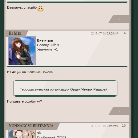
Daenarys, спасибо
0
Ki Mei
2013-07-01 23:29:49
14
Вне игры
Сообщений:
9
Уважение:
+1
Из Акции на Элитные Войска:
Террористическая организация Орден
Ченых
Рыцарей
Поправьте ошибочку?
0
Nunnaly vi Britannia
2013-07-01 23:52:59
15
<3
Сообщений:
27832