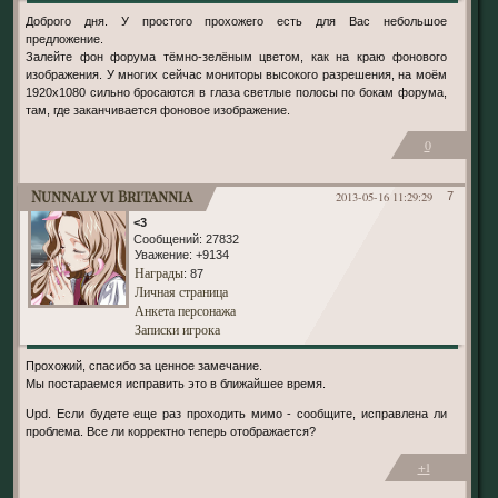
Доброго дня. У простого прохожего есть для Вас небольшое
предложение.
Залейте фон форума тёмно-зелёным цветом, как на краю фонового
изображения. У многих сейчас мониторы высокого разрешения, на моём
1920х1080 сильно бросаются в глаза светлые полосы по бокам форума,
там, где заканчивается фоновое изображение.
0
Nunnaly vi Britannia
2013-05-16 11:29:29
7
<3
Сообщений:
27832
Уважение:
+9134
Награды
: 87
Личная страница
Анкета персонажа
Записки игрока
Прохожий, спасибо за ценное замечание.
Мы постараемся исправить это в ближайшее время.
Upd. Если будете еще раз проходить мимо - сообщите, исправлена ли
проблема. Все ли корректно теперь отображается?
+1