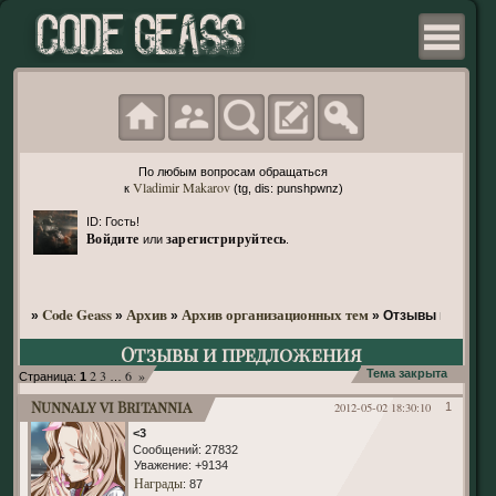
По любым вопросам обращаться
Vladimir Makarov
к
(tg, dis: punshpwnz)
ID: Гость!
Войдите
зарегистрируйтесь
или
.
Code Geass
Архив
Архив организационных тем
»
»
»
»
Отзывы и предл
Отзывы и предложения
2
3
6
»
Тема закрыта
Страница:
1
…
Nunnaly vi Britannia
2012-05-02 18:30:10
1
<3
Сообщений:
27832
Уважение:
+9134
Награды
: 87