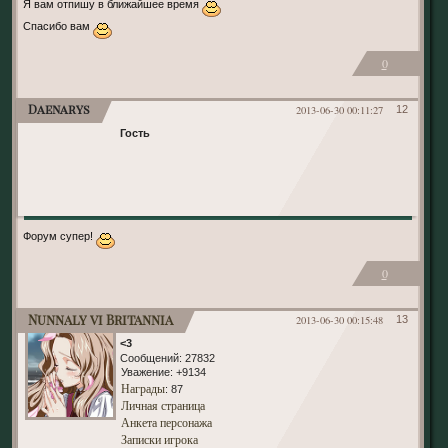
Я вам отпишу в ближайшее время
Спасибо вам
0
Daenarys
2013-06-30 00:11:27
12
Гость
Форум супер!
0
Nunnaly vi Britannia
2013-06-30 00:15:48
13
<3
Сообщений:
27832
Уважение:
+9134
Награды
: 87
Личная страница
Анкета персонажа
Записки игрока