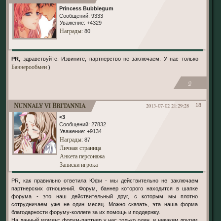
Princess Bubblegum
Сообщений:
9333
Уважение:
+4329
Награды
: 80
PR
, здравствуйте. Извините, партнёрство не заключаем. У нас только
Баннерообмен
)
0
Nunnaly vi Britannia
2013-07-02 21:29:28
18
<3
Сообщений:
27832
Уважение:
+9134
Награды
: 87
Личная страница
Анкета персонажа
Записки игрока
PR, как правильно ответила Юфи - мы действительно не заключаем
партнерских отношений. Форум, баннер которого находится в шапке
форума - это наш действительный друг, с которым мы плотно
сотрудничаем уже не один месяц. Можно сказать, эта наша форма
благодарности форуму-коллеге за их помощь и поддержку.
На данный момент форум-партнер у нас только один, и никаким другим