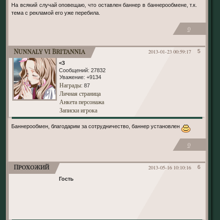
На всякий случай оповещаю, что оставлен баннер в баннерообмене, т.к.
тема с рекламой его уже перебила.
0
Nunnaly vi Britannia
2013-01-23 00:59:17
5
<3
Сообщений:
27832
Уважение:
+9134
Награды
: 87
Личная страница
Анкета персонажа
Записки игрока
Баннерообмен, благодарим за сотрудничество, баннер установлен
0
Прохожий
2013-05-16 10:10:16
6
Гость