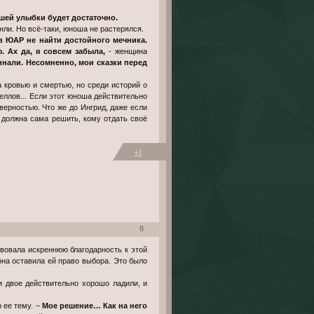
шей улыбки будет достаточно.
нли. Но всё-таки, юноша не растерялся.
 в ЮАР не найти достойного мечника.
 Ах да, я совсем забыла,
- женщина
ннали. Несомненно, мои сказки перед
 кровью и смертью, но среди историй о
еллов... Если этот юноша действительно
верностью. Что же до Ингрид, даже если
и должна сама решить, кому отдать своё
+1
8
 она оставила ей право выбора. Это было
и двое действительно хорошо ладили, и
 ее тему. –
Мое решение… Как на него