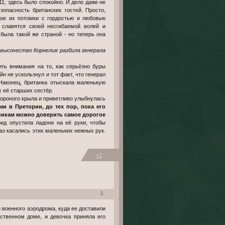
11, здесь было спокойно. И дело даже не
зопасность британских гостей. Просто,
рое их потомки с гордостью и любовью
славятся своей несгибаемой волей и
 была такой же страной - но теперь она
 высочество Корнелия разбила генерала
ить внимания на то, как серьёзно буры
н не ускользнул и тот факт, что генерал
 Наконец, британка отыскала маленькую
х её старших сестёр.
вороного крыла и приветливо улыбнулась
ми в Претории, до тех пор, пока его
никам можно доверить самое дорогое
ид опустила ладони на её руки, чтобы
аз касались этих маленьких нежных рук.
+2
3
бственном доме, и девочка приняла его