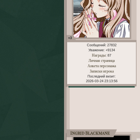
<3
Сообщений:
27832
Уважение:
+9134
Награды
: 87
Личная страница
Анкета персонажа
Записки игрока
Последний визит:
2026-03-24 23:13:56
Ingrid Blackmane