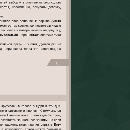
а ей выбор – в отличие от многих, кто
ерты, несомненно, покупали девочку,
ми.
 приняло свое решение. В порыве чувств
мая ее так крепко, как позволяли худые
ающегося к матери, нежели на девушку,
сь остаться
, - прошептала она тихо-тихо
.
ющейся двери – значит, Дункан решил
д – принцесса знала это наверняка, не
+1
6
крутилась в голове рыцаря в эти дни.
го в риторике и прочем. К тому же, он
овой Наннали может стать куда быстрее,
н оставлять Наннали без защиты, но если
ое, рациональных причин считать Боту
ил в искренность союза между бурами и