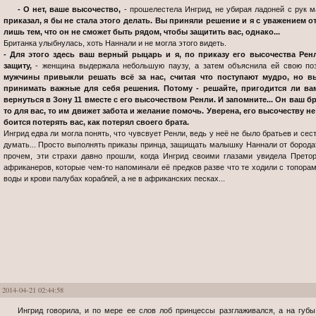
- О нет, ваше высочество,
- прошелестела Ингрид, не убирая ладоней с рук 
приказал, я бы не стала этого делать. Вы приняли решение и я с уважением 
лишь тем, что он не сможет быть рядом, чтобы защитить вас, однако...
Британка улыбнулась, хоть Наннали и не могла этого видеть.
- Для этого здесь ваш верный рыцарь и я, по приказу его высочества Ре
защиту,
- женщина выдержала небольшую паузу, а затем объяснила ей свою пози
мужчины привыкли решать всё за нас, считая что поступают мудро, но 
принимать важные для себя решения. Потому - решайте, пригодится ли в
вернуться в Зону 11 вместе с его высочеством Ренли. И запомните... Он ваш бр
то для вас, то им движет забота и желание помочь. Уверена, его высочеству н
боится потерять вас, как потерял своего брата.
Ингрид едва ли могла понять, что чувсвует Ренли, ведь у неё не было братьев и сест
думать... Просто выполнять приказы принца, защищать малышку Наннали от бородат
прочем, эти страхи давно прошли, когда Ингрид своими глазами увидела Прето
африканеров, которые чем-то напоминали её предков разве что те ходили с топорами
воды и крови палубах кораблей, а не в африканских песках...
2014-04-21 02:44:58
Ингрид говорила, и по мере ее слов лоб принцессы разглаживался, а на губы возвращалась улыбка. Благородство и