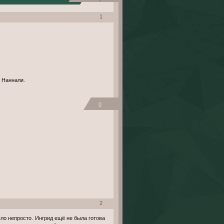
1
 Наннали.
0
2