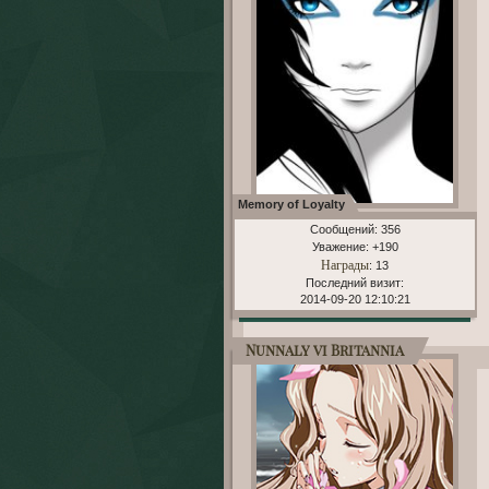
Memory of Loyalty
Сообщений:
356
Уважение:
+190
Награды
: 13
Последний визит:
2014-09-20 12:10:21
Nunnaly vi Britannia