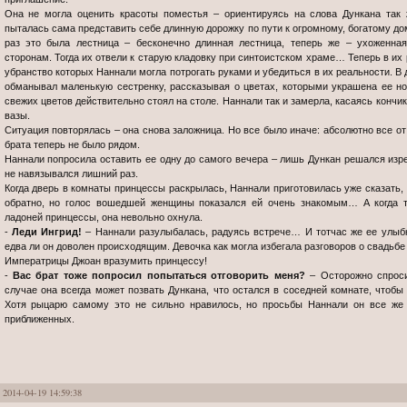
Она не могла оценить красоты поместья – ориентируясь на слова Дункана так ж
пыталась сама представить себе длинную дорожку по пути к огромному, богатому д
раз это была лестница – бесконечно длинная лестница, теперь же – ухоженна
сторонам. Тогда их отвели к старую кладовку при синтоистском храме… Теперь в и
убранство которых Наннали могла потрогать руками и убедиться в их реальности. 
обманывал маленькую сестренку, рассказывая о цветах, которыми украшена ее нова
свежих цветов действительно стоял на столе. Наннали так и замерла, касаясь конч
вазы.
Ситуация повторялась – она снова заложница. Но все было иначе: абсолютно все от
брата теперь не было рядом.
Наннали попросила оставить ее одну до самого вечера – лишь Дункан решался изре
не навязывался лишний раз.
Когда дверь в комнаты принцессы раскрылась, Наннали приготовилась уже сказать, ч
обратно, но голос вошедшей женщины показался ей очень знакомым… А когда т
ладоней принцессы, она невольно охнула.
-
Леди Ингрид!
– Наннали разулыбалась, радуясь встрече… И тотчас же ее улыбк
едва ли он доволен происходящим. Девочка как могла избегала разговоров о свадьбе
Императрицы Джоан вразумить принцессу!
-
Вас брат тоже попросил попытаться отговорить меня?
– Осторожно спроси
случае она всегда может позвать Дункана, что остался в соседней комнате, чтобы
Хотя рыцарю самому это не сильно нравилось, но просьбы Наннали он все же 
приближенных.
2014-04-19 14:59:38