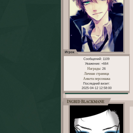
Игрок
Сообщений:
1109
Уважение:
+664
Награды
: 26
Личная страница
Анкета персонажа
Последний визит:
2025-04-12 12:58:00
Ingrid Blackmane