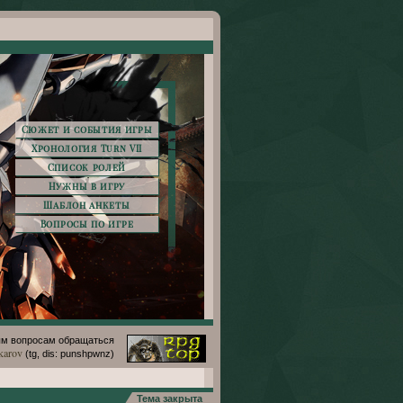
Сюжет и события игры
Хронология Turn VII
Список ролей
Нужны в игру
Шаблон анкеты
Вопросы по игре
м вопросам обращаться
karov
(tg, dis: punshpwnz)
Тема закрыта