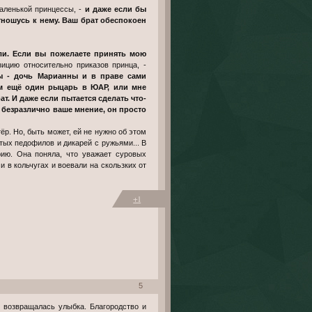
маленькой принцессы, -
и даже если бы
отношусь к нему. Ваш брат обеспокоен
нли. Если вы пожелаете принять мою
цию относительно приказов принца, -
вы - дочь Марианны и в праве сами
ам ещё один рыцарь в ЮАР, или мне
ат. И даже если пытается сделать что-
е безразлично ваше мнение, он просто
ёр. Но, быть может, ей не нужно об этом
ых педофилов и дикарей с ружьями... В
рию. Она поняла, что уважает суровых
 в кольчугах и воевали на скользких от
+1
5