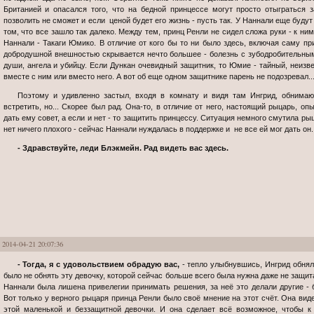
Британией и опасался того, что на бедной принцессе могут просто отыграться 
позволить не сможет и если ценой будет его жизнь - пусть так. У Наннали еще будут 
том, что все зашло так далеко. Между тем, принц Ренли не сидел сложа руки - к ни
Наннали - Такаги Юмико. В отличие от кого бы то ни было здесь, включая саму при
добродушной внешностью скрывается нечто большее - болезнь с зубодробительны
души, ангела и убийцу. Если Дункан очевидный защитник, то Юмие - тайный, неизв
вместе с ним или вместо него. А вот об еще одном защитнике парень не подозревал..
Поэтому и удивленно застыл, входя в комнату и видя там Ингрид, обнимающую Наннали. Ее он не ожидал здесь
встретить, но... Скорее был рад. Она-то, в отличие от него, настоящий рыцарь, о
дать ему совет, а если и нет - то защитить принцессу. Ситуация немного смутила рыц
нет ничего плохого - сейчас Наннали нуждалась в поддержке и не все ей мог дать он.
- Здравствуйте, леди Блэкмейн. Рад видеть вас здесь.
2014-04-21 20:07:36
- Тогда, я с удовольствием обрадую вас,
- тепло улыбнувшись, Ингрид обнял
было не обнять эту девочку, которой сейчас больше всего была нужна даже не защит
Наннали была лишена привелегии принимать решения, за неё это делали другие - б
Вот только у верного рыцаря принца Ренли было своё мнение на этот счёт. Она ви
этой маленькой и беззащитной девочки. И она сделает всё возможное, чтобы 