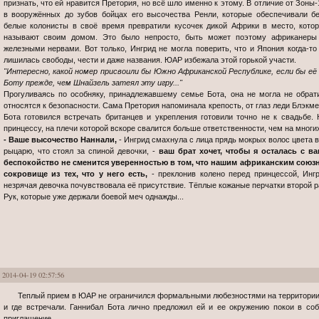
признать, что ей нравится Претория, но всё шло именно к этому. В отличие от Зоны-
в вооружённых до зубов бойцах его высочества Ренли, которые обеспечивали бе
белые колонисты в своё время превратили кусочек дикой Африки в место, кото
называют своим домом. Это было непросто, быть может поэтому африканеры 
железными нервами. Вот только, Ингрид не могла поверить, что и Япония когда-то
лишилась свободы, чести и даже названия. ЮАР избежала этой горькой участи.
"Интересно, какой номер присвоили бы Южно Африканской Республике, если бы её
Боту прежде, чем Шнайзель затеял эту игру..."
Прогуливаясь по особняку, принадлежавшему семье Бота, она не могла не обрат
относятся к безопасности. Сама Претория напоминала крепость, от глаз леди Блэкмей
Бота готовился встречать британцев и укрепления готовили точно не к свадьбе.
принцессу, на плечи которой вскоре свалится больше ответственности, чем на многи
- Ваше высочество Наннали,
- Ингрид смахнула с лица прядь мокрых волос цвета 
рыцарю, что стоял за спиной девочки, -
ваш брат хочет, чтобы я осталась с ва
беспокойство не сменится уверенностью в том, что нашим африканским союз
сокровище из тех, что у него есть,
- преклонив колено перед принцессой, Ингр
незрячая девочка почувствовала её присутствие. Тёплые кожаные перчатки второй р
Рук, которые уже держали боевой меч однажды...
2014-04-19 02:57:56
Теплый прием в ЮАР не ограничился формальными любезностями на территории военного аэродрома, куда ее доставили
и где встречали. Ганнибал Бота лично предложил ей и ее окружению покои в со
приглашение.