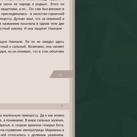
за грехи ее народа и родных. Этого он
защитники, а он... Он сам был виноват в
м присоединилась - в качестве горничной
нцессу, Дункан знал, что за невинной и
м названием поселила в одном теле две
естный никому. И она защитит Наннали -
.
пытный и сильный. Возможно, она сможет
аря, но он понимал, что в этих объятиях
+1
7
а маленькую принцессу. Да и как можно
а, а понимание. В мире сильных мужчин,
ратья, в скором времени генерал Бота.
дела отражение императрицы Марианны в
к ней относились с должным уважнием.