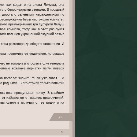
е, как когда-то на слова Лелуша, она
ому с белоснежными стенами. В прошлый
я дорога с зелеными насаждениями по
х распоряжении были настоящие комнаты,
В доме премьер-министра Куруруги Лелуш
я комната, тогда как в этот раз букет
иками пальцев украшенной ажурной вязью
 тона разговора до общего отношения. И
дка тревожить ее уединение, но рыцарь
то не голодна и отослать слуг генерала
еплые кожаные перчатки легли поверх
а погасла: значит, Ренли уже знает… И
 с родными – чего стоили только попытки
ла она, прощупывая почву. В крайнем
 тот избавил ее от лишних нравоучений.
выполнял в отличии от ее родни и их
+1
4