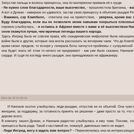
Запустив пальцы в волосы принцессы, она по-матерински прижала её к груди.
- Не нужно слов благодарности, ваше высочество,
- прошелестела британка, -
ва
А вот и Дункан - наверное он удивился, застав свою принцессу в объятиях рыцаря Ре
- Взаимно, сэр Кэмпбелл,
- ответила она на приветствие, -
уверена, кроме вас
Буду благодарна, если вы не позволите моим навыкам покрыться плесенью.
скромно улыбнулась, -
я остаюсь в Африке вместе с вами и её высочеством На
сном окажутся лучше, чем мрачные легенды вашего народа.
Здесь Ингрид была не совсем права, ибо скандинавская мифология была насыщена
войне были и другие, которые она могла рассказать за вечерним чаем. Что до Кэмпб
крови своих предков, то вскоре у генерала Боты начнутся проблемы с супружеской 
она будет знать об этом то ничего не предпримет - как уже было сказано, Наннал
сердце. И судя по взгляду юного рыцаря, оно принадлежало не африканеру.
2014-04-25 01:20:34
И Наннали охотно улыбнулась леди-рыцарю, отпустив ее из объятий. Она чувствовала искреннюю благодарность к этой
женщине, за поддержку, за готовность принять ее решение – даже просто за то, что
дороже всего.
В комнату зашел Дункан, и Наннали радостно улыбнулась и ему тоже. Похоже, эт
принцесса была рада. Такой счастливой ее, пожалуй, давненько никто не видел.
-
Леди Ингрид, могу я задать вам вопрос?
– Переключилась она на интересующую