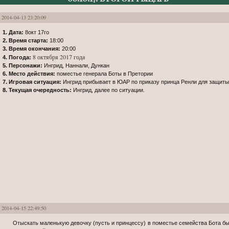
2014-04-13 23:20:09
1. Дата:
8окт 17го
2. Время старта:
18:00
3. Время окончания:
20:00
8 октября 2017 года
4. Погода:
5. Персонажи:
Ингрид, Наннали, Дункан
6. Место действия:
поместье генерала Боты в Претории
7. Игровая ситуация:
Ингрид прибывает в ЮАР по приказу принца Ренли для защиты
8. Текущая очередность:
Ингрид, далее по ситуации.
2014-04-15 22:49:50
Отыскать маленькую девочку (пусть и принцессу) в поместье семейства Бота было непросто. Ингрид ещё не была готова