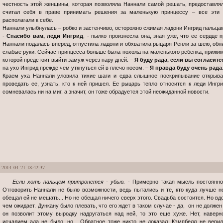
честность этой женщины, которая позволяла Наннали самой решать, предоставлял
считал себя в праве принимать решения за маленькую принцессу – все эти ч
располагали к себе.
Наннали улыбнулась – робко и застенчиво, осторожно сжимая ладони Ингрид пальца
-
Спасибо вам, леди Ингрид
, - пылко произнесла она, зная уже, что ее сердце
Наннали подалась вперед, отпустила ладони и обхватила рыцаря Ренли за шею, обни
слабые руки. Сейчас принцесса больше была похожа на маленького ребенка, прижим
которой предстоит выйти замуж через пару дней. –
Я буду рада, если вы согласите
на ухо Ингрид прежде чем уткнуться ей в плечо носом. –
Я правда буду очень рада
Краем уха Наннали уловила тихие шаги и едва слышное поскрипывание открыва
проведать ее, узнать, кто к ней пришел. Ее рыцарь тепло относится к леди Ингри
сомневалась ни на миг, а значит, он тоже обрадуется этой неожиданной новости.
2014-04-21 18:42:37
Если хоть пальцем притронется - убью.
- Примерно такая мысль постоянно 
Отговорить Наннали не было возможности, ведь пытались и те, кто куда лучше не
обещал ей не мешать... Но не обещал ничего сверх этого. Свадьба состоится. Но вд
чем ожидает. Дункану было плевать, что его ждет в таком случае - да, он не долже
он позволит этому выродку надругаться над ней, то это еще хуже. Нет, наверн
исчадием ада не было, но... Обратное тоже никто не доказал. Кэмпбелл не вер