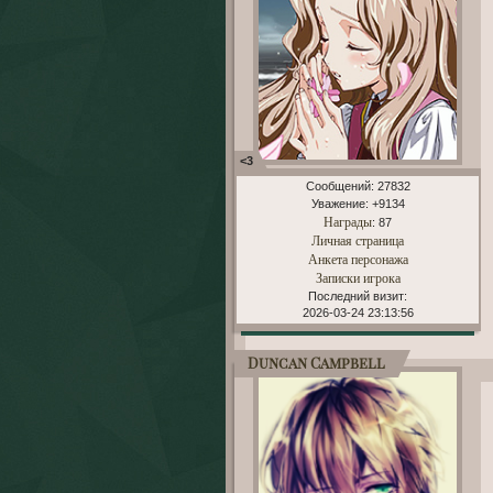
<3
Сообщений:
27832
Уважение:
+9134
Награды
: 87
Личная страница
Анкета персонажа
Записки игрока
Последний визит:
2026-03-24 23:13:56
Duncan Campbell