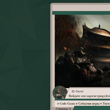
ID: Гость!
Войдите
зарегистрируйте
или
Code Geass
События игры
Turn 
»
»
»
Страница:
1