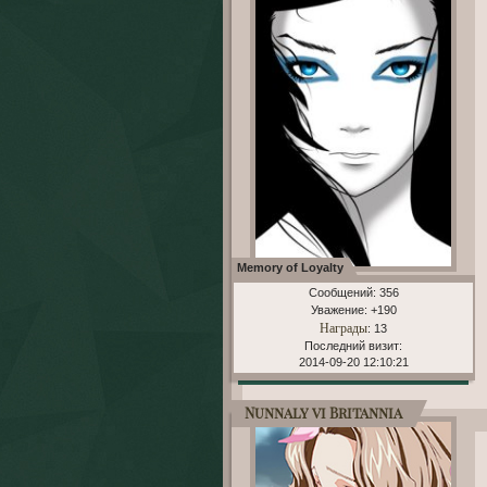
Memory of Loyalty
Сообщений:
356
Уважение:
+190
Награды
: 13
Последний визит:
2014-09-20 12:10:21
Nunnaly vi Britannia