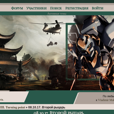
Форум
Участники
Поиск
Регистрация
Войти
Активные темы
По любы
сь
Vladimir Ma
.
к
III. Turning point
»
08.10.17. Второй рыцарь
08.10.17. Второй рыцарь