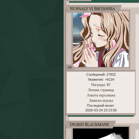
Nunnaly vi Britannia
<3
Сообщений:
27832
Уважение:
+9134
Награды
: 87
Личная страница
Анкета персонажа
Записки игрока
Последний визит:
2026-03-24 23:13:56
Ingrid Blackmane