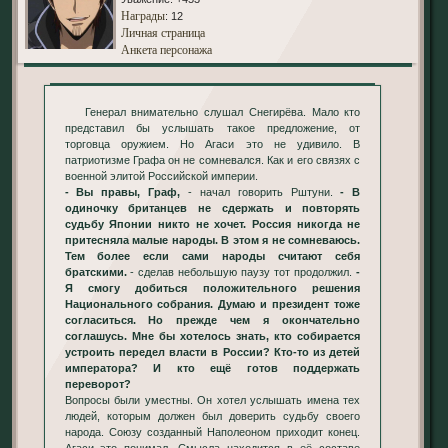
Награды
: 12
Личная страница
Анкета персонажа
Генерал внимательно слушал Снегирёва. Мало кто
представил бы услышать такое предложение, от
торговца оружием. Но Агаси это не удивило. В
патриотизме Графа он не сомневался. Как и его связях с
военной элитой Российской империи.
- Вы правы, Граф,
- начал говорить Рштуни.
- В
одиночку британцев не сдержать и повторять
судьбу Японии никто не хочет. Россия никогда не
притесняла малые народы. В этом я не сомневаюсь.
Тем более если сами народы считают себя
братскими.
- сделав небольшую паузу тот продолжил.
-
Я смогу добиться положительного решения
Национального собрания. Думаю и президент тоже
согласиться. Но прежде чем я окончательно
соглашусь. Мне бы хотелось знать, кто собирается
устроить передел власти в России? Кто-то из детей
императора? И кто ещё готов поддержать
переворот?
Вопросы были уместны. Он хотел услышать имена тех
людей, которым должен был доверить судьбу своего
народа. Союзу созданный Наполеоном приходит конец.
Агаси это понимал. Смысла находится в её составе