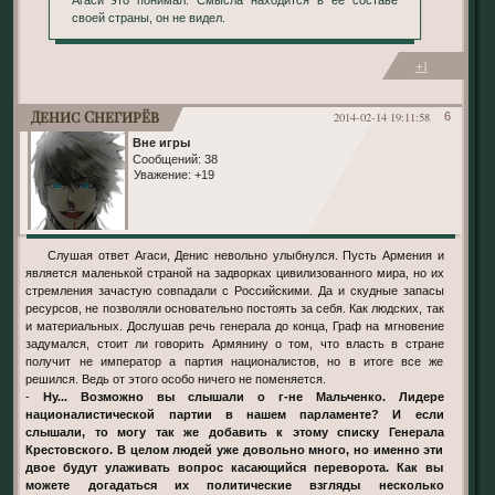
своей страны, он не видел.
+1
Денис Снегирёв
2014-02-14 19:11:58
6
Вне игры
Сообщений:
38
Уважение:
+19
Слушая ответ Агаси, Денис невольно улыбнулся. Пусть Армения и
является маленькой страной на задворках цивилизованного мира, но их
стремления зачастую совпадали с Российскими. Да и скудные запасы
ресурсов, не позволяли основательно постоять за себя. Как людских, так
и материальных. Дослушав речь генерала до конца, Граф на мгновение
задумался, стоит ли говорить Армянину о том, что власть в стране
получит не император а партия националистов, но в итоге все же
решился. Ведь от этого особо ничего не поменяется.
-
Ну... Возможно вы слышали о г-не Мальченко. Лидере
националистической партии в нашем парламенте? И если
слышали, то могу так же добавить к этому списку Генерала
Крестовского. В целом людей уже довольно много, но именно эти
двое будут улаживать вопрос касающийся переворота. Как вы
можете догадаться их политические взгляды несколько