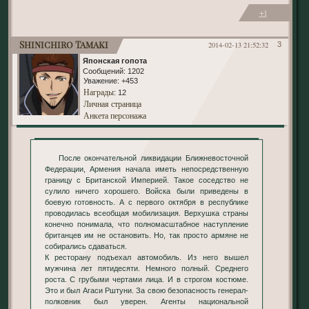
+1
Shinichiro Tamaki
2014-02-13 21:52:32
3
Японская гопота
Сообщений:
1202
Уважение:
+453
Награды
: 12
Личная страница
Анкета персонажа
После окончательной ликвидации Ближневосточной
Федерации, Армения начала иметь непосредственную
границу с Британской Империей. Такое соседство не
сулило ничего хорошего. Войска были приведены в
боевую готовность. А с первого октября в республике
проводилась всеобщая мобилизация. Верхушка страны
конечно понимала, что полномасштабное наступление
британцев им не остановить. Но, так просто армяне не
собирались сдаваться.
К ресторану подъехал автомобиль. Из него вышел
мужчина лет пятидесяти. Немного полный. Среднего
роста. С грубыми чертами лица. И в строгом костюме.
Это и был Агаси Рштуни. За свою безопасность генерал-
полковник был уверен. Агенты национальной