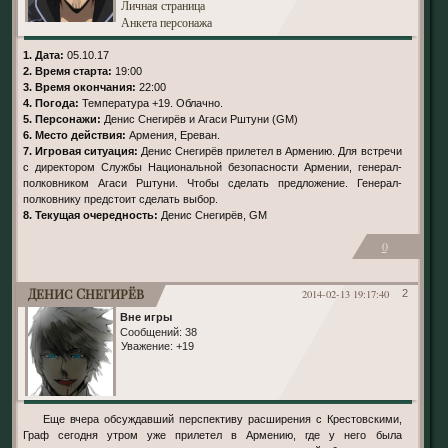
Личная страница
Анкета персонажа
1. Дата:
05.10.17
2. Время старта:
19:00
3. Время окончания:
22:00
4. Погода:
Температура +19. Облачно.
5. Персонажи:
Денис Снегирёв и Агаси Рштуни (GM)
6. Место действия:
Армения, Ереван.
7. Игровая ситуация:
Денис Снегирёв прилетел в Армению. Для встречи
с директором Службы Национальной безопасности Армении, генерал-
полковником Агаси Рштуни. Чтобы сделать предложение. Генерал-
полковнику предстоит сделать выбор.
8. Текущая очередность:
Денис Снегирёв, GM
0
Денис Снегирёв
2014-02-13 19:17:40
2
Вне игры
Сообщений:
38
Уважение:
+19
Еще вчера обсуждавший перспективу расширения с Крестовскими,
Граф сегодня утром уже прилетел в Армению, где у него была