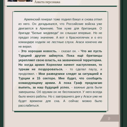
Анкета персонажа
Армянский генерал тоже поднял бокал и снова отпил
из него. Он догадывался, что Российские войска уже
двигаются в Армению. Тем хуже для британцев. О
бригаде "Белые медеведи" он слышал впервые. Но не
предал этому значение. А вот о Красноплечих и о его
командире ходили не лестные слухи. Агаси конечно им
не верил.
- Это хорошая новость.
- сказал он.
- Что же пусть
Турцией другие займутся. Пока ещё британцы
укрепляют свою власть, на захваченной территории.
Но когда армия Корнелии начнет наступление, то
туркам не поздороваться.
- то сделал паузу, и
продолжил.
- Мои разведчики следят за ситуацией в
Турции и 15 секторе. Мне будет, что сообщить
командующему армии. А пока Граф предлагаю
выпить, за наш будущий успех.
- важные дела были
завершены. Об оружии он не беспокоился. У него всегда
было много работы. Но с завтрашнего дня у Агаси уже не
будет времени для сна. А сейчас можно было
расслабиться.
0