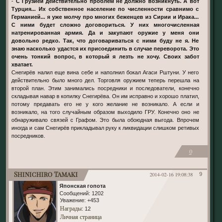
-
С Грузией действительно проблем не должно возникнуть. А вот
Турция... Их собственное население по численности сравнимо с
Германией... я уже молчу про многих беженцев из Сирии и Ирака...
С ними будет сложно договориться. У них многочисленная
натренированная армия. Да и закупают оружие у меня они
довольно редко. Так, что договариваться с ними буду не я. Не
знаю насколько удастся их присоединить в случае переворота. Это
очень тонкий вопрос, в который я лезть не хочу. Своих забот
хватает.
Снегирёв налил еще вина себе и наполнил бокал Агаси Рштуни. У него
действительно было много дел. Торговля оружием теперь перешла на
второй план. Этим занимались посредники и последователи, конечно
складывая навар в копилку Снегирёва. Он им исправно и хорошо платил,
потому предавать его не у кого желание не возникало. А если и
возникало, на того случайным образом выходило ГРУ. Конечно оно не
обнаруживало связей с Графом. Это была обоюдная выгода. Впрочем
иногда и сам Снегирёв прикладывал руку к ликвидации слишком ретивых
посредников.
0
Shinichiro Tamaki
2014-02-16 19:08:38
9
Японская гопота
Сообщений:
1202
Уважение:
+453
Награды
: 12
Личная страница