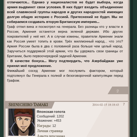
отличаются... Однако у националистов не будет выбора, когда
армия выдвинет свои условия. В них будет входить объединение
всей славянской группы народов и других народностей имеющих
долгую общую историю с Россией. Притеснений не будет. Мы не
собираемся создавать вторую Британскую империю...
Граф отпил вина и посмотрел на генерала. Без разницы кто у власти в
России, Армения останется верна зеленой державе. Ибо других
покровителей у неё нет. А в случае измены, правители Армении знали
как Россия умеет топить в крови. Трёх миллионный народ... что это?
Армия России была в два с половиной раза больше чем целый народ.
Заручиться поддержкой этой армии, что бы удержать свои границы от
Британии, было первоочередной задачей Армении.
-
В качестве бонуса... Могу подтвердить, что Азербайджан уже
принял моё предложение.
ближайший сосед Армении мог послужить фактором, который
подтолкнул бы Генерала к полной и безоговорочной капитуляции перед
Графом.
0
Shinichiro Tamaki
2014-02-15 18:18:43
7
Японская гопота
Сообщений:
1202
Уважение:
+453
Награды
: 12
Личная страница
Анкета персонажа