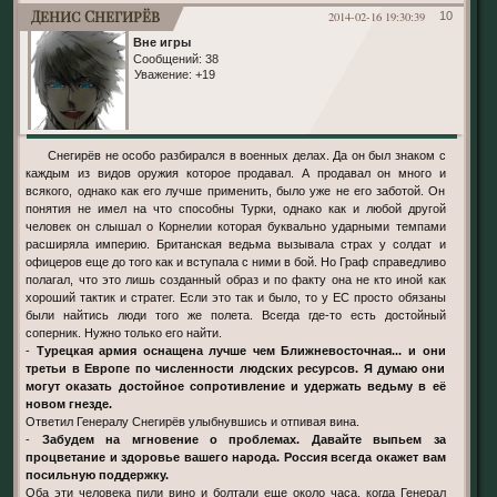
Денис Снегирёв
2014-02-16 19:30:39
10
Вне игры
Сообщений:
38
Уважение:
+19
Снегирёв не особо разбирался в военных делах. Да он был знаком с
каждым из видов оружия которое продавал. А продавал он много и
всякого, однако как его лучше применить, было уже не его заботой. Он
понятия не имел на что способны Турки, однако как и любой другой
человек он слышал о Корнелии которая буквально ударными темпами
расширяла империю. Британская ведьма вызывала страх у солдат и
офицеров еще до того как и вступала с ними в бой. Но Граф справедливо
полагал, что это лишь созданный образ и по факту она не кто иной как
хороший тактик и стратег. Если это так и было, то у ЕС просто обязаны
были найтись люди того же полета. Всегда где-то есть достойный
соперник. Нужно только его найти.
-
Турецкая армия оснащена лучше чем Ближневосточная... и они
третьи в Европе по численности людских ресурсов. Я думаю они
могут оказать достойное сопротивление и удержать ведьму в её
новом гнезде.
Ответил Генералу Снегирёв улыбнувшись и отпивая вина.
-
Забудем на мгновение о проблемах. Давайте выпьем за
процветание и здоровье вашего народа. Россия всегда окажет вам
посильную поддержку.
Оба эти человека пили вино и болтали еще около часа, когда Генерал