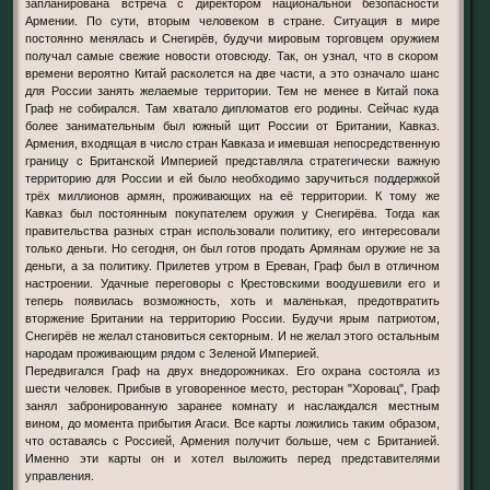
запланирована встреча с директором национальной безопасности
Армении. По сути, вторым человеком в стране. Ситуация в мире
постоянно менялась и Снегирёв, будучи мировым торговцем оружием
получал самые свежие новости отовсюду. Так, он узнал, что в скором
времени вероятно Китай расколется на две части, а это означало шанс
для России занять желаемые территории. Тем не менее в Китай пока
Граф не собирался. Там хватало дипломатов его родины. Сейчас куда
более занимательным был южный щит России от Британии, Кавказ.
Армения, входящая в число стран Кавказа и имевшая непосредственную
границу с Британской Империей представляла стратегически важную
территорию для России и ей было необходимо заручиться поддержкой
трёх миллионов армян, проживающих на её территории. К тому же
Кавказ был постоянным покупателем оружия у Снегирёва. Тогда как
правительства разных стран использовали политику, его интересовали
только деньги. Но сегодня, он был готов продать Армянам оружие не за
деньги, а за политику. Прилетев утром в Ереван, Граф был в отличном
настроении. Удачные переговоры с Крестовскими воодушевили его и
теперь появилась возможность, хоть и маленькая, предотвратить
вторжение Британии на территорию России. Будучи ярым патриотом,
Снегирёв не желал становиться секторным. И не желал этого остальным
народам проживающим рядом с Зеленой Империей.
Передвигался Граф на двух внедорожниках. Его охрана состояла из
шести человек. Прибыв в уговоренное место, ресторан "Хоровац", Граф
занял забронированную заранее комнату и наслаждался местным
вином, до момента прибытия Агаси. Все карты ложились таким образом,
что оставаясь с Россией, Армения получит больше, чем с Британией.
Именно эти карты он и хотел выложить перед представителями
управления.