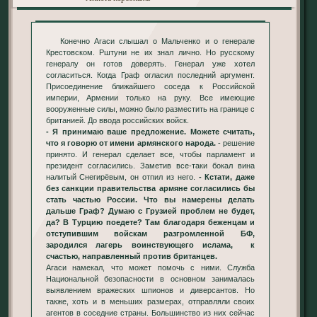
Конечно Агаси слышал о Мальченко и о генерале
Крестовском. Рштуни не их знал лично. Но русскому
генералу он готов доверять. Генерал уже хотел
согласиться. Когда Граф огласил последний аргумент.
Присоединение ближайшего соседа к Российской
империи, Армении только на руку. Все имеющие
вооруженные силы, можно было разместить на границе с
британией. До ввода российских войск.
- Я принимаю ваше предложение. Можете считать,
что я говорю от имени армянского народа.
- решение
принято. И генерал сделает все, чтобы парламент и
президент согласились. Заметив все-таки бокал вина
налитый Снегирёвым, он отпил из него.
- Кстати, даже
без санкции правительства армяне согласились бы
стать частью России. Что вы намерены делать
дальше Граф? Думаю с Грузией проблем не будет,
да? В Турцию поедете? Там благодаря беженцам и
отступившим войскам разгромленной БФ,
зародился лагерь воинствующего ислама, к
счастью, направленный против британцев.
Агаси намекал, что может помочь с ними. Служба
Национальной безопасности в основном занималась
выявлением вражеских шпионов и диверсантов. Но
также, хоть и в меньших размерах, отправляли своих
агентов в соседние страны. Большинство из них сейчас