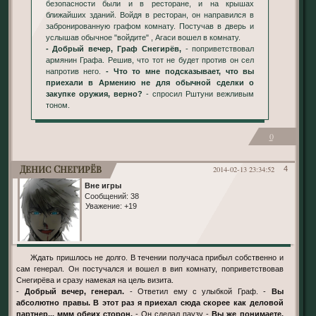
безопасности были и в ресторане, и на крышах
ближайших зданий. Войдя в ресторан, он направился в
забронированную графом комнату. Постучав в дверь и
услышав обычное "войдите" , Агаси вошел в комнату.
- Добрый вечер, Граф Снегирёв,
- поприветствовал
армянин Графа. Решив, что тот не будет против он сел
напротив него.
- Что то мне подсказывает, что вы
приехали в Армению не для обычной сделки о
закупке оружия, верно?
- спросил Рштуни вежливым
тоном.
0
Денис Снегирёв
2014-02-13 23:34:52
4
Вне игры
Сообщений:
38
Уважение:
+19
Ждать пришлось не долго. В течении получаса прибыл собственно и
сам генерал. Он постучался и вошел в вип комнату, поприветствовав
Снегирёва и сразу намекая на цель визита.
-
Добрый вечер, генерал.
- Ответил ему с улыбкой Граф. -
Вы
абсолютно правы. В этот раз я приехал сюда скорее как деловой
партнер... ммм обеих сторон.
- Он сделал паузу -
Вы же понимаете,