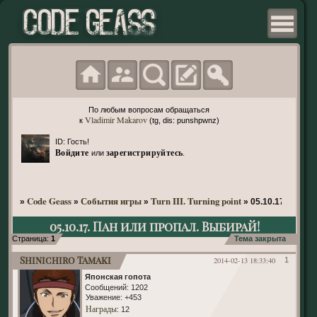
По любым вопросам обращаться
Vladimir Makarov
к
(tg, dis: punshpwnz)
ID: Гость!
Войдите
зарегистрируйтесь
или
.
Code Geass
События игры
Turn III. Turning point
»
»
»
»
05.10.17. Пан и
05.10.17. Пан или пропал. Выбирай!
Страница:
1
Тема закрыта
Shinichiro Tamaki
2014-02-13 18:33:40
1
Японская гопота
Сообщений:
1202
Уважение:
+453
Награды
: 12