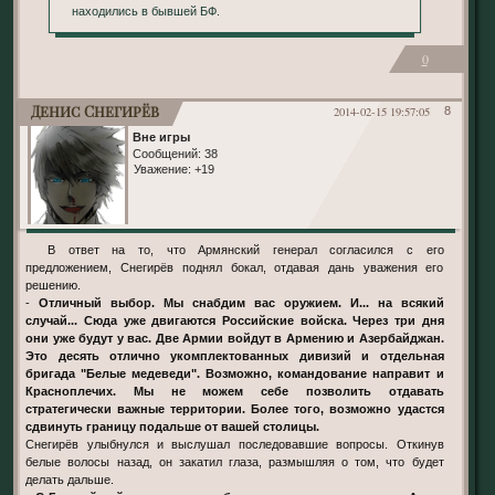
находились в бывшей БФ.
0
Денис Снегирёв
2014-02-15 19:57:05
8
Вне игры
Сообщений:
38
Уважение:
+19
В ответ на то, что Армянский генерал согласился с его
предложением, Снегирёв поднял бокал, отдавая дань уважения его
решению.
-
Отличный выбор. Мы снабдим вас оружием. И... на всякий
случай... Сюда уже двигаются Российские войска. Через три дня
они уже будут у вас. Две Армии войдут в Армению и Азербайджан.
Это десять отлично укомплектованных дивизий и отдельная
бригада "Белые медеведи". Возможно, командование направит и
Красноплечих. Мы не можем себе позволить отдавать
стратегически важные территории. Более того, возможно удастся
сдвинуть границу подальше от вашей столицы.
Снегирёв улыбнулся и выслушал последовавшие вопросы. Откинув
белые волосы назад, он закатил глаза, размышляя о том, что будет
делать дальше.