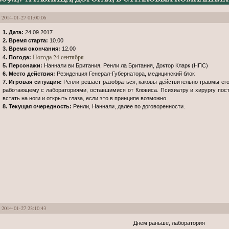
2014-01-27 01:00:06
1. Дата:
24.09.2017
2. Время старта:
10.00
3. Время окончания:
12.00
Погода 24 сентября
4. Погода:
5. Персонажи:
Наннали ви Британия, Ренли ла Британия, Доктор Кларк (НПС)
6. Место действия:
Резиденция Генерал-Губернатора, медицинский блок
7. Игровая ситуация:
Ренли решает разобраться, каковы действительно травмы его 
работающему с лабораториями, оставшимися от Кловиса. Психиатру и хирургу пост
встать на ноги и открыть глаза, если это в принципе возможно.
8. Текущая очередность:
Ренли, Наннали, далее по договоренности.
2014-01-27 23:10:43
Днем раньше, лаборатория