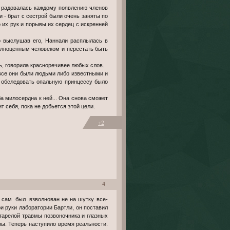
 - брат с сестрой были очень заняты по
 их рук и порывы их сердец с искренней
о выслушав его, Наннали расплылась в
полноценным человеком и перестать быть
нь, говорила красноречивее любых слов.
все они были людьми либо известными и
 обследовать опальную принцессу было
ба милосердна к ней... Она снова сможет
т себя, пока не добьется этой цели.
+2
4
и сам был взволнован не на шутку. все-
и руки лаборатории Бартли, он поставил
тарелой травмы позвоночника и глазных
тры. Теперь наступило время реальности.