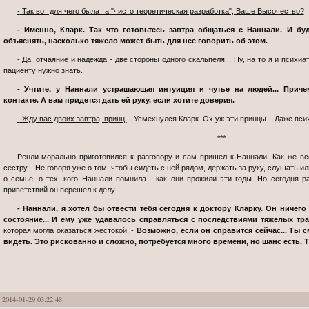
- Так вот для чего была та "чисто теоретическая разработка", Ваше Высочество?
- Именно, Кларк. Так что готовьтесь завтра общаться с Наннали. И будьте очень осторожны - не мне вам
объяснять, насколько тяжело может быть для нее говорить об этом.
- Да, отчаяние и надежда - две стороны одного скальпеля... Ну, на то я и психиатр, принц, чтобы говорить именно то, что
пациенту нужно знать.
- Учтите, у Наннали устрашающая интуиция и чутье на людей... Причем, похоже, именно при физическом
контакте. А вам придется дать ей руку, если хотите доверия.
- Жду вас двоих завтра, принц.
- Усмехнулся Кларк. Ох уж эти принцы... Даже пси
***
Ренли морально приготовился к разговору и сам пришел к Наннали. Как же все-таки тепло было от одного взгляда на
сестру... Не говоря уже о том, чтобы сидеть с ней рядом, держать за руку, слушать и
о семье, о тех, кого Наннали помнила - как они прожили эти годы. Но сегодня 
приветствий он перешел к делу.
- Наннали, я хотел бы отвести тебя сегодня к доктору Кларку. Он ничего не обещал, но хочет проверить твое
состояние... И ему уже удавалось справляться с последствиями тяжелых тра
которая могла оказаться жестокой, -
Возможно, если он справится сейчас... Ты 
видеть. Это рискованно и сложно, потребуется много времени, но шанс есть. 
2014-01-29 03:22:48