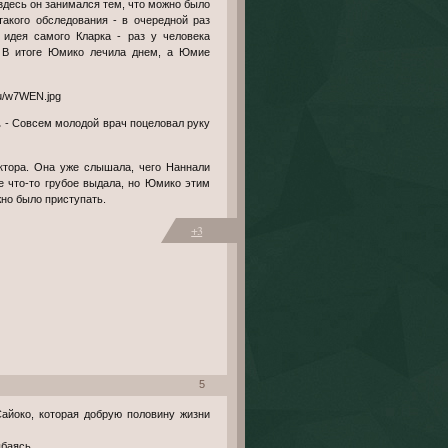
 здесь он занимался тем, что можно было
такого обследования - в очередной раз
идея самого Кларка - раз у человека
. В итоге Юмико лечила днем, а Юмие
.
- Совсем молодой врач поцеловал руку
ктора. Она уже слышала, чего Наннали
е что-то грубое выдала, но Юмико этим
но было приступать.
+3
5
айоко, которая добрую половину жизни
ыбаясь.