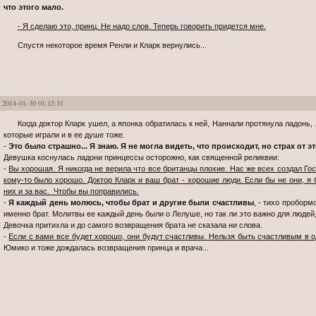
что этого мало.
- Я сделаю это, принц. Не надо слов. Теперь говорить придется мне.
Спустя некоторое время Ренли и Кларк вернулись...
2014-01-30 01:15:31
Когда доктор Кларк ушел, а японка обратилась к ней, Наннали протянула ладонь, ловя в ее голосе Юмико те самые нотки,
которые играли и в ее душе тоже.
-
Это было страшно... Я знаю. Я не могла видеть, что происходит, но страх от э
Девушка коснулась ладони принцессы осторожно, как священной реликвии:
-
Вы хорошая. Я никогда не верила что все британцы плохие. Нас же всех создал Гос
кому-то было хорошо. Доктор Кларк и ваш брат - хорошие люди. Если бы не они, я
них и за вас. Чтобы вы поправились.
-
Я каждый день молюсь, чтобы брат и другие были счастливы
, - тихо проборм
именно брат. Молитвы ее каждый день были о Лелуше, но так ли это важно для людей,
Девочка притихла и до самого возвращения брата не сказала ни слова.
-
Если с вами все будет хорошо, они будут счастливы. Нельзя быть счастливым в о
Юмико и тоже дождалась возвращения принца и врача...