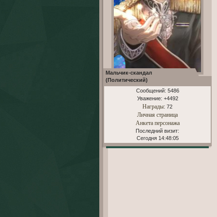
Мальчик-скандал
(Политический)
Сообщений:
5486
Уважение:
+4492
Награды
: 72
Личная страница
Анкета персонажа
Последний визит:
Сегодня 14:48:05