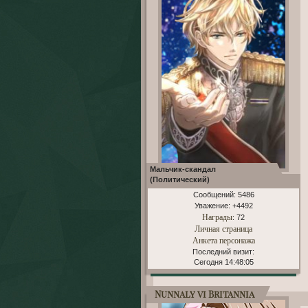
Мальчик-скандал
(Политический)
Сообщений:
5486
Уважение:
+4492
Награды
: 72
Личная страница
Анкета персонажа
Последний визит:
Сегодня 14:48:05
Nunnaly vi Britannia