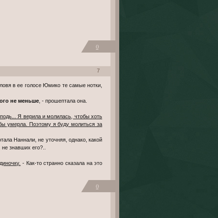
0
7
того не меньше
, - прошептала она.
подь... Я верила и молилась, чтобы хоть
 бы умерла. Поэтому я буду молиться за
отала Наннали, не уточняя, однако, какой
 не знавших его?..
диночку.
- Как-то странно сказала на это
0