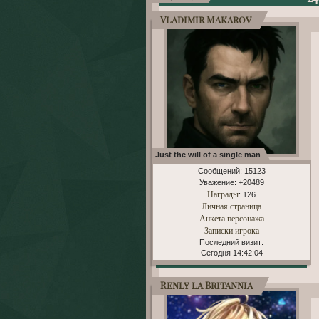
Vladimir Makarov
Just the will of a single man
Сообщений:
15123
Уважение:
+20489
Награды
: 126
Личная страница
Анкета персонажа
Записки игрока
Последний визит:
Сегодня 14:42:04
Renly la Britannia