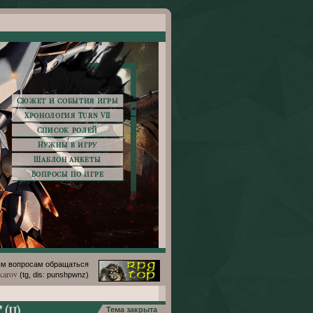
Сюжет и события игры
Хронология Turn VII
Список ролей
Нужны в игру
Шаблон анкеты
Вопросы по игре
м вопросам обращаться
karov
(tg, dis: punshpwnz)
 (ц)
Тема закрыта