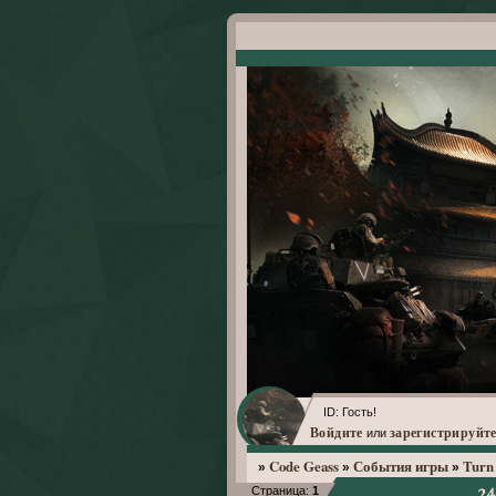
ID: Гость!
Войдите
зарегистрируйте
или
Code Geass
События игры
Turn 
»
»
»
2
Страница:
1