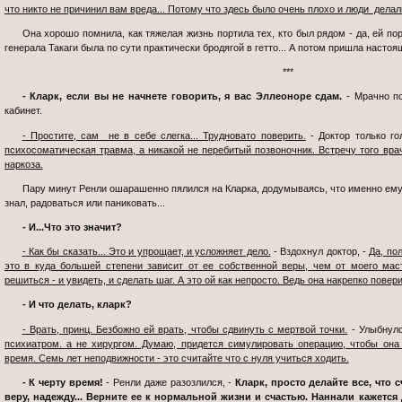
что никто не причинил вам вреда... Потому что здесь было очень плохо и люди делал
Она хорошо помнила, как тяжелая жизнь портила тех, кто был рядом - да, ей порой помогали, но жизнь жестока и внучка
генерала Такаги была по сути практически бродягой в гетто... А потом пришла насто
***
- Кларк, если вы не начнете говорить, я вас Эллеоноре сдам.
- Мрачно по
кабинет.
- Простите, сам не в себе слегка... Трудновато поверить.
- Доктор только го
психосоматическая травма, а никакой не перебитый позвоночник. Встречу того врач
наркоза.
Пару минут Ренли ошарашенно пялился на Кларка, додумываясь, что именно ему сказали. Потом выглядел так, словно не
знал, радоваться или паниковать...
- И...Что это значит?
- Как бы сказать... Это и упрощает, и усложняет дело.
- Вздохнул доктор, -
Да, по
это в куда большей степени зависит от ее собственной веры, чем от моего ма
решиться - и увидеть, и сделать шаг. А это ой как непросто. Ведь она накрепко повери
- И что делать, кларк?
- Врать, принц. Безбожно ей врать, чтобы сдвинуть с мертвой точки.
- Улыбнулс
психиатром. а не хирургом. Думаю, придется симулировать операцию, чтобы она
время. Семь лет неподвижности - это считайте что с нуля учиться ходить.
- К черту время!
- Ренли даже разозлился, -
Кларк, просто делайте все, что 
веру, надежду... Верните ее к нормальной жизни и счастью. Наннали кажется д