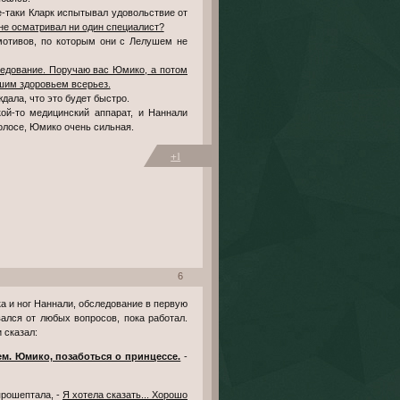
се-таки Кларк испытывал удовольствие от
 не осматривал ни один специалист?
мотивов, по которым они с Лелушем не
ледование. Поручаю вас Юмико, а потом
ашим здоровьем всерьез.
ждала, что это будет быстро.
кой-то медицинский аппарат, и Наннали
олосе, Юмико очень сильная.
+1
6
ался от любых вопросов, пока работал.
 сказал:
ем. Юмико, позаботься о принцессе.
-
прошептала, -
Я хотела сказать... Хорошо