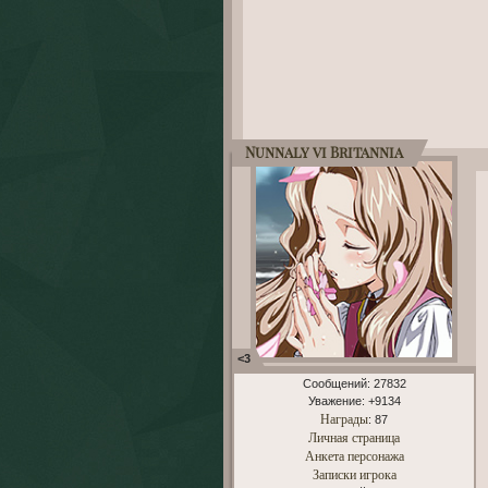
Nunnaly vi Britannia
<3
Сообщений:
27832
Уважение:
+9134
Награды
: 87
Личная страница
Анкета персонажа
Записки игрока