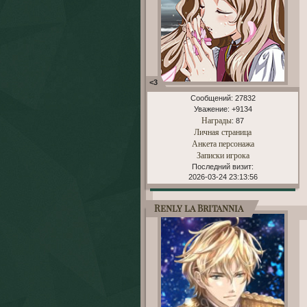
<3
Сообщений:
27832
Уважение:
+9134
Награды
: 87
Личная страница
Анкета персонажа
Записки игрока
Последний визит:
2026-03-24 23:13:56
Renly la Britannia