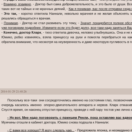
-
Взаимно, взаимно
. - Доктор был сама доброжелательность, и это было от души. В
таких вот не тайных и не мрачных деяний, -
Как я понимаю, вас после отправки сюда
-
Это так,
- коротко ответила Наннали, невольно мрачнея и не желая объяснять 
решались обращаться к врачам.
-
Понимаю
. - Доктор не стал развивать эту тему, -
Значит, понадобится полное обс
уже поговорим подробнее. Извините если это будет долго, все-таки надо заняться В
-
Конечно, доктор Кларк
, - тихо ответила девочка, неловко улыбнувшись. Она и не 
Юмико, робко извиняясь, взяла принцессу на руки и помогла перебраться на ка
обратила внимание, что несмотря на неуверенность и даже некоторую пугливость в г
2014-01-29 21:40:26
Поскольку все-таки они сосредоточились именно на состоянии глаз, позвоночника и ног Наннали, обследование в первую
очередь касалось именно опорно-двигательного аппарата и нервов. Кларк отмахив
Спустя время, он наконец отпустил принцессу, проведя с ней пару тестов уже лично и
- Ну вот. Мне надо поговорить с принцем Ренли, пока оставляю вас вдво
Мужчины отошли в кабинет доктора. Юмико снова подошла к Наннали:
- С вами все хорошо? Я могу сделать чаю...
- Предложила японка, и неожиданно 