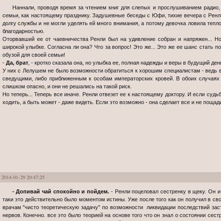
Наннали, проводя время за чтением книг для слепых и прослушиванием радио, радовалась каждому появлению членов
семьи, как настоящему празднику. Задушевные беседы с Юфи, тихие вечера с Ренли
долгу службы и не могли уделять ей много внимания, а потому девочка ловила тепло
благодарностью.
Оторвавший ее от чаевничества Ренли был на удивление собран и напряжен... Н
широкой улыбке. Согласна ли она? Что за вопрос! Это же... Это же ее шанс стать 
обузой для своей семьи!
-
Да, брат
, - кротко сказала она, но улыбка ее, полная надежды и веры в будущий де
У них с Лелушем не было возможности обратиться к хорошим специалистам - ведь 
сведущими, либо приближенным к особам императорских кровей. В обоих случаях
слишком опасно, и они не решались на такой риск.
Но теперь... Теперь все иначе. Ренли отвезет ее к настоящему доктору. И если судь
ходить, а быть может - даже видеть. Если это возможно - она сделает все и не пощади
2014-01-29 20:47:25
- Допивай чай спокойно и пойдем.
- Ренли поцеловал сестренку в щеку. Он 
таки это действительно было моментом истины. Уже после того как он получил в сво
врачам "чисто теоретическую задачу" по возможности ликвидации последствий зас
нервов. Конечно. все это было теорией на основе того что он знал о состоянии сес