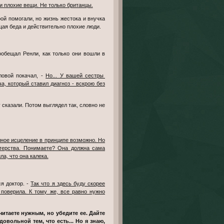
и плохие вещи. Не только британцы.
ящая беда и действительно плохие люди.
обещал Ренли, как только они вошли в
ловой покачал, -
Но... У вашей сестры
а, который ставил диагноз - вскрою без
лное исцеление в принципе возможно. Но
стерства. Понимаете? Она должна сама
ла, что она калека.
я доктор. -
Так что я здесь буду скорее
 поверила. К тому же, все равно нужно
считаете нужным, но убедите ее. Дайте
овольной тем, что есть... Но я знаю,