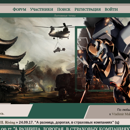
Форум
Участники
Поиск
Регистрация
Войти
Активные темы
По любы
сь
Vladimir Ma
.
к
II. Rising
»
24.09.17. "А разница, дорогая, в страховых компаниях" (ц)
4.09.17. "А разница, дорогая, в страховых компаниях"