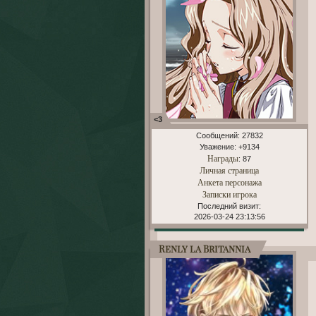
<3
Сообщений:
27832
Уважение:
+9134
Награды
: 87
Личная страница
Анкета персонажа
Записки игрока
Последний визит:
2026-03-24 23:13:56
Renly la Britannia