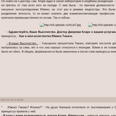
Он повез ее к доктору сам. Кларк ждал в своей лаборатории в медблоке резиденции -
не прятать от глаз всех кого ни попадя. С ним была - по причине деликатности 
нахально эксплуатируемая Юмико, на этот раз в режиме медсестры. Это была 
раздвоение личности, то он может освоить две взаимоисключающие профессии
калечила преимущественно по ночам. Так и сейчас.
- Здравствуйте, Ваше Высочество. Доктор Джереми Кларк к вашим услугам
принцессы, -
Как и моя ассистентка Юмико Такаги.
- В-ваше Высочество...
- Смущенно прошептала Такаги, повторяя поступок до
натерпелась за семь лет и что она хорошо относится к японцам. Юмие в ее голов
было не сбить. В общем, формальности были закончены и после слов принцессы мож
2014-01-29 21:08:02
"
Юмико Такаги? Японка?
" - На душе Наннали потеплело от воспоминания о С
принцессы провела с ней.
-
Я рада с вами познакомиться, доктор Кларк, Юмико-сан
, - кивнула девочка, ул