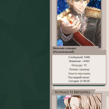
Мальчик-скандал
(Политический)
Сообщений:
5486
Уважение:
+4492
Награды
: 72
Личная страница
Анкета персонажа
Последний визит:
Сегодня 14:48:05
Nunnaly vi Britannia