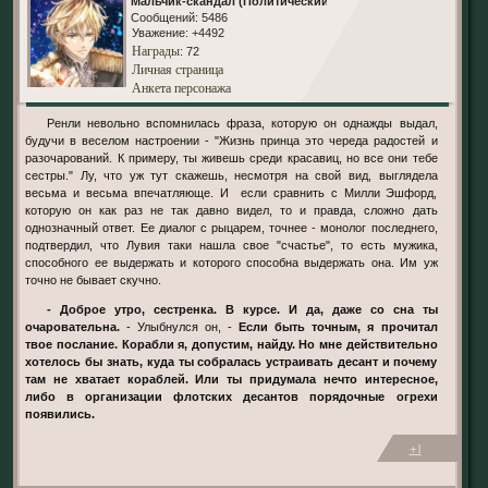
Мальчик-скандал (Политический)
Сообщений:
5486
Уважение:
+4492
Награды
: 72
Личная страница
Анкета персонажа
Ренли невольно вспомнилась фраза, которую он однажды выдал,
будучи в веселом настроении - "Жизнь принца это череда радостей и
разочарований. К примеру, ты живешь среди красавиц, но все они тебе
сестры." Лу, что уж тут скажешь, несмотря на свой вид, выглядела
весьма и весьма впечатляюще. И если сравнить с Милли Эшфорд,
которую он как раз не так давно видел, то и правда, сложно дать
однозначный ответ. Ее диалог с рыцарем, точнее - монолог последнего,
подтвердил, что Лувия таки нашла свое "счастье", то есть мужика,
способного ее выдержать и которого способна выдержать она. Им уж
точно не бывает скучно.
- Доброе утро, сестренка. В курсе. И да, даже со сна ты
очаровательна.
- Улыбнулся он, -
Если быть точным, я прочитал
твое послание. Корабли я, допустим, найду. Но мне действительно
хотелось бы знать, куда ты собралась устраивать десант и почему
там не хватает кораблей. Или ты придумала нечто интересное,
либо в организации флотских десантов порядочные огрехи
появились.
+1