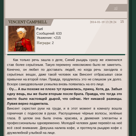
+1
Vincent Campbell
2014-01-19 13:28:24
15
Furī
Сообщений:
633
Уважение:
+215
Награды
: 2
Как только речь зашла о деле, Синий рыцарь сразу же изменился
став более серьёзным. Такую перемену невозможно было не заметить.
Конечно, он любил по доставать людей, но когда речь заходила о
серьёзных вещах, даже такой человек как Винсент отбрасывал свои
привычки на второй план. Правда, продлилось это не слишком уж долго.
Вскоре самодовольная ухмылка вновь появилась на его лице.
-
Оу… А вы похоже не плохо тут прижились, принц. Хотя, да. Забыл
одну вещь, вы же были вторым после брата. Правда, что тогда это
место было настоящей дырой, что сейчас. Нет никакой разницы.
Лувия верно подметила.
Винсент скрестил руки на груди, и в этот момент в комнату вошла
горничная с подносом в руках. Распущенные чёрные волосы, зелёные
глаза. В целом она была очень красива, а движения элегантны и
профессиональны одновременно. Молодой человек даже перевёл на неё
всё своё внимание. Девушка налила кофе, и протянула рыцарю кофе с
дружелюбной улыбкой на лице.