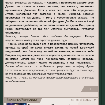
чтобы принцесса его увидела. –
Кажется, я проспорил самому себе.
Думал, ты спишь в синем неглиже, но кажется, несколько
просчитался. Досадно. Хотя у меня есть чем тебя порадовать,
Лувия. Вспоминая тот разговор с Милли Эшфорд, который
произошёл не так давно, я могу с уверенностью сказать, что
забираю свои слова на счёт твоей фигурки. Да. Быть она всё ещё
не дотягивает до Милли, но выглядит весьма не дурно. Вон, принц
Ренли подтвердит, не так ли? Отлично выглядишь, грудастая
блондинка.
Кажется, сегодня Винсент был особенно беспощадным. Рыцарь
издевательски улыбнулся и скрестил руки на груди.
-
Ладно. Вообще-то Лувия это я посоветовал нашему четвёртому
принцу, который не хочет ничего делать со своей де-ви-чьей
мордашкой, как бы я ему на неё не намекал, позвонить тебе.
Видишь ли, кажется, даже такой морской дьявол как он не совсем
понимает. Зачем же тебе понадобились японские корабли.
Действительно, зачем? Может, объяснишь, а мы послушаем.
–
Парень облокотился о стол Ренли и предоставил эстафету Лувии.
Естественно он не предполагал, что его принцесса будет в таком виде,
но это доставило ему небольшую толику удовольствия.
«Мда уж… Лувия. Ты бы ещё в нижнее бельё вырядилась и ответила
на видеозвонок».
+4
Renly la Britannia
2014-01-13 18:21:07
9