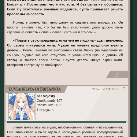
Винсента, -
Посмотрим, что у нас есть. И без связи не обойдется.
Если Лу захотелось военных подвигов, пусть привыкает решать
проблемы на совесть.
Принц, впрочем, был явно далек от садизма или злорадства. Он
просто считал, что, кто бы ни был участником, дело должно быть
сделано на совесть к силе и славе Британии и его семьи.
- Править свою мордашку, если чем не угодила - удел девчонок.
Со своей я научился жить. Чужое же мнение предпочту менять
делом.
- Ренли вызвал по внутренней связи Фиону (на удивление не
сонную, видимо кое-кого отпустили в увольнительную не давать ей
спать) и заказал сеанс связи. Спустя десять минут экран ожил,
отобразив сестренку во всей красе...
+3
Luviagelita di Britannia
2014-01-13 00:10:21
7
her Majesty
Сообщений:
197
Уважение:
+102
Награды
: 5
Лувия появилась на видео, необыкновенно сонная и взъерошенная.
Она явно спала и была одета в неожиданно розовый полупрозрачный
пеньюар, не скрывавший почти ничего, но девятую принцессу это