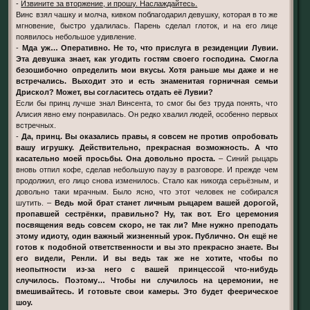
-
Извините за вторжение, и прошу. Наслаждайтесь.
Винс взял чашку и молча, кивком поблагодарил девушку, которая в то же
мгновение, быстро удалилась. Парень сделал глоток, и на его лице
появилось небольшое удивление.
-
Мда уж… Оперативно. Не то, что прислуга в резиденции Лувии.
Эта девушка знает, как угодить гостям своего господина. Смогла
безошибочно определить мои вкусы. Хотя раньше мы даже и не
встречались. Выходит это и есть знаменитая горничная семьи
Дрискол? Может, вы согласитесь отдать её Лувии?
Если бы принц лучше знал Винсента, то смог бы без труда понять, что
Алисия явно ему понравилась. Он редко хвалил людей, особенно первых
встречных.
-
Да, принц. Вы оказались правы, я совсем не против опробовать
вашу игрушку. Действительно, прекрасная возможность. А что
касательно моей просьбы. Она довольно проста.
– Синий рыцарь
вновь отпил кофе, сделав небольшую паузу в разговоре. И прежде чем
продолжил, его лицо снова изменилось. Стало как никогда серьёзным, и
довольно таки мрачным. Было ясно, что этот человек не собирался
шутить. –
Ведь мой брат станет личным рыцарем вашей дорогой,
пропавшей сестрёнки, правильно? Ну, так вот. Его церемония
посвящения ведь совсем скоро, не так ли? Мне нужно преподать
этому идиоту, один важный жизненный урок. Публично. Он ещё не
готов к подобной ответственности и вы это прекрасно знаете. Вы
его видели, Ренли. И вы ведь так же не хотите, чтобы по
неопытности из-за него с вашей принцессой что-нибудь
случилось. Поэтому… Чтобы ни случилось на церемонии, не
вмешивайтесь. И готовьте свои камеры. Это будет феерическое
шоу.