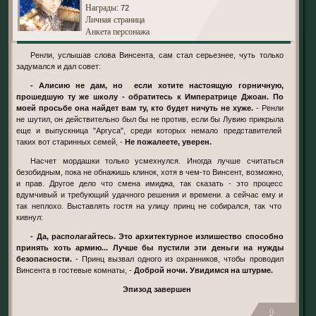
Награды
: 72
Личная страница
Анкета персонажа
Ренли, услышав слова Винсента, сам стал серьезнее, чуть только
задумался и дал совет:
- Алисию не дам, но если хотите настоящую горничную,
прошедшую ту же школу - обратитесь к Императрице Джоан. По
моей просьбе она найдет вам ту, кто будет ничуть не хуже.
- Ренли
не шутил, он действительно был бы не против, если бы Лувию прикрыла
еще и выпускница "Аргуса", среди которых немало представителей
таких вот старинных семей, -
Не пожалеете, уверен.
Насчет мордашки только усмехнулся. Иногда лучше считаться
безобидным, пока не обнажишь клинок, хотя в чем-то Винсент, возможно,
и прав. Другое дело что смена имиджа, так сказать - это процесс
вдумчивый и требующий удачного решения и времени. а сейчас ему и
так неплохо. Выставлять гостя на улицу принц не собирался, так что
кивнул:
- Да, располагайтесь. Это архитектурное излишество способно
принять хоть армию... Лучше бы пустили эти деньги на нужды
безопасности.
- Принц вызвал одного из охранников, чтобы проводил
Винсента в гостевые комнаты, -
Доброй ночи. Увидимся на штурме.
Эпизод завершен
0