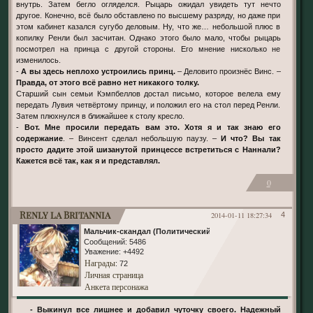
внутрь. Затем бегло огляделся. Рыцарь ожидал увидеть тут нечто
другое. Конечно, всё было обставлено по высшему разряду, но даже при
этом кабинет казался сугубо деловым. Ну, что же… небольшой плюс в
копилку Ренли был засчитан. Однако этого было мало, чтобы рыцарь
посмотрел на принца с другой стороны. Его мнение нисколько не
изменилось.
-
А вы здесь неплохо устроились принц.
– Деловито произнёс Винс. –
Правда, от этого всё равно нет никакого толку.
Старший сын семьи Кэмпбеллов достал письмо, которое велела ему
передать Лувия четвёртому принцу, и положил его на стол перед Ренли.
Затем плюхнулся в ближайшее к столу кресло.
-
Вот. Мне просили передать вам это. Хотя я и так знаю его
содержание
. – Винсент сделал небольшую паузу. –
И что? Вы так
просто дадите этой шизанутой принцессе встретиться с Наннали?
Кажется всё так, как я и представлял.
0
Renly la Britannia
2014-01-11 18:27:34
4
Мальчик-скандал (Политический)
Сообщений:
5486
Уважение:
+4492
Награды
: 72
Личная страница
Анкета персонажа
- Выкинул все лишнее и добавил чуточку своего. Надежный