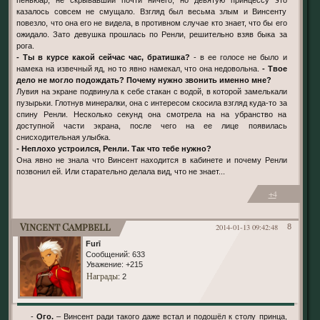
казалось совсем не смущало. Взгляд был весьма злым и Винсенту
повезло, что она его не видела, в противном случае кто знает, что бы его
ожидало. Зато девушка прошлась по Ренли, решительно взяв быка за
рога.
- Ты в курсе какой сейчас час, братишка?
- в ее голосе не было и
намека на извечный яд, но то явно намекал, что она недовольна.
- Твое
дело не могло подождать? Почему нужно звонить именно мне?
Лувия на экране подвинула к себе стакан с водой, в которой замелькали
пузырьки. Глотнув минералки, она с интересом скосила взгляд куда-то за
спину Ренли. Несколько секунд она смотрела на на убранство на
доступной части экрана, после чего на ее лице появилась
снисходительная улыбка.
- Неплохо устроился, Ренли. Так что тебе нужно?
Она явно не знала что Винсент находится в кабинете и почему Ренли
позвонил ей. Или старательно делала вид, что не знает...
+4
Vincent Campbell
2014-01-13 09:42:48
8
Furī
Сообщений:
633
Уважение:
+215
Награды
: 2
-
Ого.
– Винсент ради такого даже встал и подошёл к столу принца,