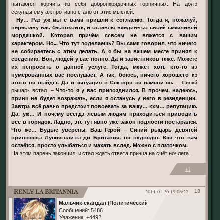
пытаются корчить из себя добропорядочных горничных. На долю
секунды ему аж противно стало от этих мыслей.
-
Ну… Раз уж мы с вами пришли к согласию. Тогда я, пожалуй,
перестану вас беспокоить, и оставлю наедине со своей смазливой
мордашкой. Которая причём совсем не вяжется с вашим
характером. Но... Что тут поделаешь? Вы сами говорил, что ничего
не собираетесь с этим делать. А я бы на вашем месте принял к
сведению. Вон, людей у вас полно. Да и завистников тоже. Можете
их попросить о данной услуге. Тогда, может хоть кто-то из
нумерованных вас послушает. А так, боюсь, ничего хорошего из
этого не выйдет. Да и ситуация в Секторе не изменится.
– Синий
рыцарь встал. –
Что-то я у вас припозднился. В прочем, надеюсь,
принц не будет возражать, если я останусь у него в резиденции.
Завтра всё равно предстоит повоевать за вашу… кхм… репутацию.
Да, уж… И почему всегда левым людям приходиться приводить
всё в порядок. Ладно, это тут явно уже закон подлости постарался.
Что же… Будьте уверены. Ваш Герой – Синий рыцарь девятой
принцессы Лувиягелиты ди Британия, не подведёт. Всё что вам
остаётся, просто улыбаться и махать вслед. Можно с платочком.
На этом парень закончил, и стал ждать ответа принца на счёт ночлега.
+1
Renly la Britannia
2014-01-20 19:08:22
18
Мальчик-скандал (Политический)
Сообщений:
5486
Уважение:
+4492