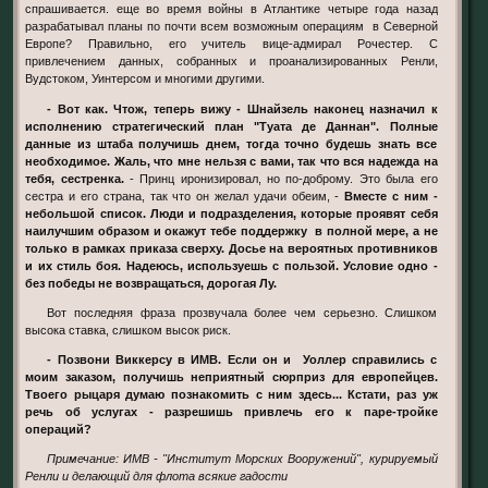
спрашивается. еще во время войны в Атлантике четыре года назад
разрабатывал планы по почти всем возможным операциям в Северной
Европе? Правильно, его учитель вице-адмирал Рочестер. С
привлечением данных, собранных и проанализированных Ренли,
Вудстоком, Уинтерсом и многими другими.
- Вот как. Чтож, теперь вижу - Шнайзель наконец назначил к
исполнению стратегический план "Туата де Даннан". Полные
данные из штаба получишь днем, тогда точно будешь знать все
необходимое. Жаль, что мне нельзя с вами, так что вся надежда на
тебя, сестренка.
- Принц иронизировал, но по-доброму. Это была его
сестра и его страна, так что он желал удачи обеим, -
Вместе с ним -
небольшой список. Люди и подразделения, которые проявят себя
наилучшим образом и окажут тебе поддержку в полной мере, а не
только в рамках приказа сверху. Досье на вероятных противников
и их стиль боя. Надеюсь, используешь с пользой. Условие одно -
без победы не возвращаться, дорогая Лу.
Вот последняя фраза прозвучала более чем серьезно. Слишком
высока ставка, слишком высок риск.
- Позвони Виккерсу в ИМВ. Если он и Уоллер справились с
моим заказом, получишь неприятный сюрприз для европейцев.
Твоего рыцаря думаю познакомить с ним здесь... Кстати, раз уж
речь об услугах - разрешишь привлечь его к паре-тройке
операций?
Примечание: ИМВ - "Институт Морских Вооружений", курируемый
Ренли и делающий для флота всякие гадости