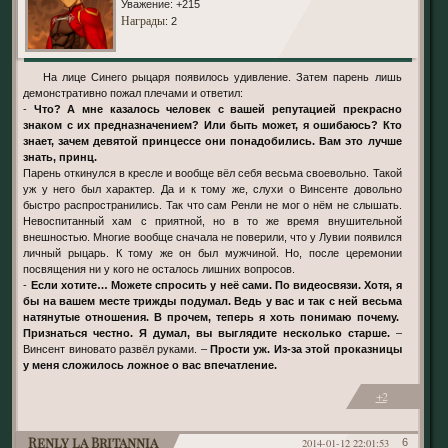
Уважение:
+215
Награды
: 2
На лице Синего рыцаря появилось удивление. Затем парень лишь
демонстративно пожал плечами и ответил:
-
Что? А мне казалось человек с вашей репутацией прекрасно
знаком с их предназначением? Или быть может, я ошибаюсь? Кто
знает, зачем девятой принцессе они понадобились. Вам это лучше
знать, принц.
Парень откинулся в кресле и вообще вёл себя весьма своевольно. Такой
уж у него был характер. Да и к тому же, слухи о Винсенте довольно
быстро распространились. Так что сам Ренли не мог о нём не слышать.
Невоспитанный хам с приятной, но в то же время внушительной
внешностью. Многие вообще сначала не поверили, что у Лувии появился
личный рыцарь. К тому же он был мужчиной. Но, после церемонии
посвящения ни у кого не осталось лишних вопросов.
-
Если хотите… Можете спросить у неё сами. По видеосвязи. Хотя, я
бы на вашем месте трижды подумал. Ведь у вас и так с ней весьма
натянутые отношения. В прочем, теперь я хоть понимаю почему.
Признаться честно. Я думал, вы выглядите несколько старше.
–
Винсент виновато развёл руками. –
Прости уж. Из-за этой проказницы
у меня сложилось ложное о вас впечатление.
+2
Renly la Britannia
2014-01-12 22:01:53
6