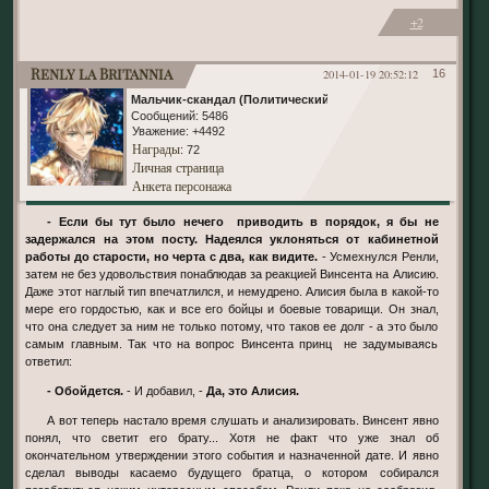
+2
Renly la Britannia
2014-01-19 20:52:12
16
Мальчик-скандал (Политический)
Сообщений:
5486
Уважение:
+4492
Награды
: 72
Личная страница
Анкета персонажа
- Если бы тут было нечего приводить в порядок, я бы не
задержался на этом посту. Надеялся уклоняться от кабинетной
работы до старости, но черта с два, как видите.
- Усмехнулся Ренли,
затем не без удовольствия понаблюдав за реакцией Винсента на Алисию.
Даже этот наглый тип впечатлился, и немудрено. Алисия была в какой-то
мере его гордостью, как и все его бойцы и боевые товарищи. Он знал,
что она следует за ним не только потому, что таков ее долг - а это было
самым главным. Так что на вопрос Винсента принц не задумываясь
ответил:
- Обойдется.
- И добавил, -
Да, это Алисия.
А вот теперь настало время слушать и анализировать. Винсент явно
понял, что светит его брату... Хотя не факт что уже знал об
окончательном утверждении этого события и назначенной дате. И явно
сделал выводы касаемо будущего братца, о котором собирался