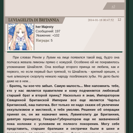
+3
Luviagelita di Britannia
2014-01-18 00:47:52
12
her Majesty
Сообщений:
197
Уважение:
+102
Награды
: 5
При словах Ренли у Лувии на лице появился такой вид, будто она
полчаса жевала лимоны прямо с кожурой. Особенно ей не понравилось
упоминание Шнайзеля. Она вообще второго принца не любила, как и
первого, но если первый был тряпкой, то Шнайзель - крепкий орешек, о
чью алмазную скорлупу немало народу пообломало зубы. Но дело было
даже не в нем...
- Братец, ты кое-что забыл. Самую малость... Мне напомнить тебе,
кто у нас является правителем и кому подчиняется любезный
старший брат и второй принц? Насколько я знаю, Императором
Священной Британской Империи все еще является Чарльз
Британский, наш папочка. Вот только не надо сказок об увлечении
оккультизмом и мистикой, я тебя умоляю. Решение об операции
принял он, он же назначил меня, Лувиягелиту ди Британния,
девятую принцессу, Генерал-Губернатором еще не захваченной
пока колонии с условием ее полного покорения. Могу себе
представить, старшие братишки и сестрички были в шоке и