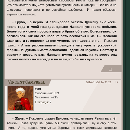
позаботиться неким интересным способом. Ренли пока не сообразил.
что это может быть, хотя, учитывая публичность и камеры... Это явно не
словесная перепалка и не семейная разборка. И, таким образом,
вариантов немного.
- Грубо, но верно. Я планировал оказать Дункану сию честь
после года в моей гвардии, однако Наннали ускорила события.
Более того - сама просила вашего брата об этом. Естественно, он
согласился. Так что его неопытность беспокоит и меня... Желания
защитить и готовности за нее умереть тут недостаточно.
- Признал
принц, -
А вы рассчитываете преподать ему урок в ускоренной
форме... И, думаю, имеете основания надеяться на успех. Поэтому я
рискну и позволю вам. Наннали нужен рыцарь, на которого она
сможет положиться всегда и во всем, что бы ни случилось.
+1
Vincent Campbell
2014-01-20 14:33:22
17
Furī
Сообщений:
633
Уважение:
+215
Награды
: 2
-
Жаль.
– Искренне сказал Винсент, услышав ответ Ренли на счёт
Алисии. Такая девушка Лувии бы очень пригодилась, ну и ему в том
числе. А то, парень уже устал бороться с теми идиотками, которые