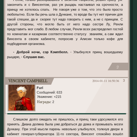
закончить и с Винсентом, раз уж рыцарь настаивал на срочности, а
принцу не хотелось спать. Не говоря уже о том, что это было просто
любопытно. Если бы речь шла о Дункане, то вроде бы тут нет причин для
такой спешки, да и скорее тут надо говорить с ним, а не с принцем. С
другой стороны, что могло быть от него надо сестре Лу, Ренли
представить мог слабо. В любом случае, Ренли всех распределил гостей
по комнатам и казармам соответственно статусу званиям, а сам ждал
Винсента в своем кабинете, попросив у Алисии только кофе для
подбодрения организма.
- Доброй ночи, сэр Кэмпбелл.
- Улыбнулся принц вошедшему
рыцарю, -
Слушаю вас.
0
Vincent Campbell
2014-01-11 16:50:36
3
Furī
Сообщений:
633
Уважение:
+215
Награды
: 2
Слишком долго ожидать не пришлось, и принц таки удосужился его
принять. Диана должна была уже добраться до дома и промывать мозги
Дункану. При этой мысли парень невольно улыбнулся, толкнув двери в
кабинет генерал-губернатора 11-го сектора, Винсент спокойно вошёл