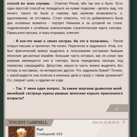
способ во всех случаях.
- Ответил Ренли, ибо так оно и было. Есть
один простой способ не попадаться на чужие подколки - делать вид, что
ничего такого не было и самому при наличии возможность и
вдохновения, не отставать. Стоит отметить, что из добавленного была
два основных момента - портрет Наннали и за шторкой на стене
подключенная к штабным компьютерам стратегическая карта сектора.
Принц взял письмо, и пока открывал, ответил:
- Я кое-что знаю о своих сестрах. На это и полагаюсь.
- Ренли
открыл письмо и прочитал. Не понял. Перечитал и задумался. Итак, это
был фактический приказ выделить в пользование сестренки бывшие
японские десантные корабли. большая часть которых, как он узнал при
ревизии имеющихся сил в секторе, была переделана наскоро под
перевозку сакурадайта. Допустим, какую-то часть можно выделить без
потерь в поставках, но интереснее другое. Что задумала Лувия? Точнее,
с какой радости она полезла в военные дела и сразу с таким размахом?
Ох, свернет шею, к гадалке не ходи.
- Так. У меня один вопрос. За каким морским дьяволом моей
милейшей сестрице нужны ржавые японские корыта преклонного
возраста?
+1
Vincent Campbell
2014-01-12 20:19:34
5
Furī
Сообщений:
633