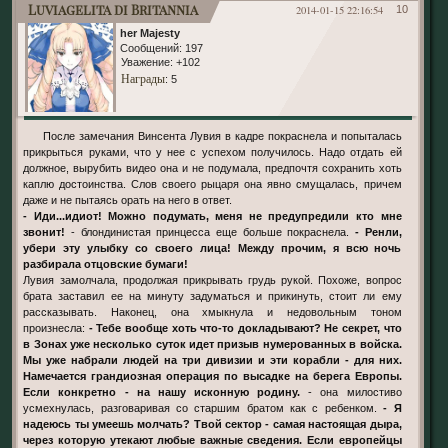
Luviagelita di Britannia
2014-01-15 22:16:54
10
her Majesty
Сообщений:
197
Уважение:
+102
Награды
: 5
После замечания Винсента Лувия в кадре покраснела и попыталась
прикрыться руками, что у нее с успехом получилось. Надо отдать ей
должное, вырубить видео она и не подумала, предпочтя сохранить хоть
каплю достоинства. Слов своего рыцаря она явно смущалась, причем
даже и не пытаясь орать на него в ответ.
- Иди...идиот! Можно подумать, меня не предупредили кто мне
звонит!
- блондинистая принцесса еще больше покраснела.
- Ренли,
убери эту улыбку со своего лица! Между прочим, я всю ночь
разбирала отцовские бумаги!
Лувия замолчала, продолжая прикрывать грудь рукой. Похоже, вопрос
брата заставил ее на минуту задуматься и прикинуть, стоит ли ему
рассказывать. Наконец, она хмыкнула и недовольным тоном
произнесла:
- Тебе вообще хоть что-то докладывают? Не секрет, что
в Зонах уже несколько суток идет призыв нумерованных в войска.
Мы уже набрали людей на три дивизии и эти корабли - для них.
Намечается грандиозная операция по высадке на берега Европы.
Если конкретно - на нашу исконную родину.
- она милостиво
усмехнулась, разговаривая со старшим братом как с ребенком.
- Я
надеюсь ты умеешь молчать? Твой сектор - самая настоящая дыра,
через которую утекают любые важные сведения. Если европейцы