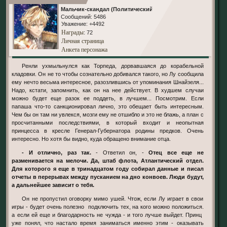
Мальчик-скандал (Политический)
Сообщений:
5486
Уважение:
+4492
Награды
: 72
Личная страница
Анкета персонажа
Ренли ухмыльнулся как Торпеда, дорвавшаяся до корабельной
кладовки. Он не то чтобы сознательно добивался такого, но Лу сообщила
ему нечто весьма интересное, разозлившись от упоминания Шнайзеля...
Надо, кстати, запомнить, как он на нее действует. В худшем случаи
можно будет еще разок ее поддеть, в лучшем... Посмотрим. Если
папаша что-то санкционировал лично, это обещает быть интересным.
Чем бы он там ни увлекся, мозги ему не отшибло и это не блажь, а план с
просчитанными последствиями, в который входит и неопытная
принцесса в кресле Генерал-Губернатора родины предков. Очень
интересно. Но хотя бы видно, куда обращено внимание отца.
- И отлично, раз так.
- Ответил он, -
Отец все еще не
разменивается на мелочи. Да, штаб флота, Атлантический отдел.
Для которого я еще в тринадцатом году собирал данные и писал
отчеты в перерывах между пусканием на дно конвоев. Люди будут,
а дальнейшее зависит о тебя.
Он не пропустил оговорку мимо ушей. Чтож, если Лу играет в свои
игры - будет очень полезно подключить тех, на кого можно положиться.
а если ей еще и благодарность не чужда - и того лучше выйдет. Принц
уже понял, что настало время заниматься именно этим - оказывать