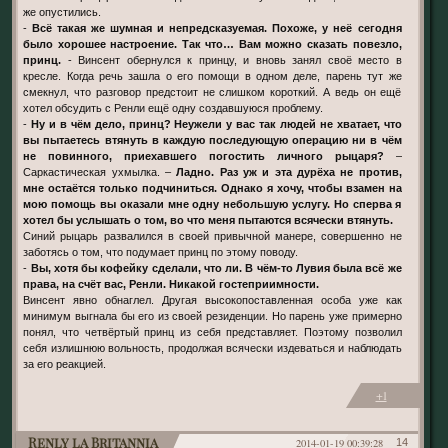
же опустились.
-
Всё такая же шумная и непредсказуемая. Похоже, у неё сегодня
было хорошее настроение. Так что… Вам можно сказать повезло,
принц.
- Винсент обернулся к принцу, и вновь занял своё место в
кресле. Когда речь зашла о его помощи в одном деле, парень тут же
смекнул, что разговор предстоит не слишком короткий. А ведь он ещё
хотел обсудить с Ренли ещё одну создавшуюся проблему.
-
Ну и в чём дело, принц? Неужели у вас так людей не хватает, что
вы пытаетесь втянуть в каждую последующую операцию ни в чём
не повинного, приехавшего погостить личного рыцаря?
–
Саркастическая ухмылка. –
Ладно. Раз уж и эта дурёха не против,
мне остаётся только подчиниться. Однако я хочу, чтобы взамен на
мою помощь вы оказали мне одну небольшую услугу. Но сперва я
хотел бы услышать о том, во что меня пытаются всячески втянуть.
Синий рыцарь развалился в своей привычной манере, совершенно не
заботясь о том, что подумает принц по этому поводу.
-
Вы, хотя бы кофейку сделали, что ли. В чём-то Лувия была всё же
права, на счёт вас, Ренли. Никакой гостеприимности.
Винсент явно обнаглел. Другая высокопоставленная особа уже как
минимум выгнала бы его из своей резиденции. Но парень уже примерно
понял, что четвёртый принц из себя представляет. Поэтому позволил
себя излишнюю вольность, продолжая всячески издеваться и наблюдать
за его реакцией.
+1
Renly la Britannia
2014-01-19 00:39:28
14