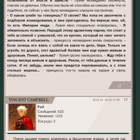
позеленели от злости и зависти.
- Лувия неожиданно хихикнула,
совсем по-девичьи. Обычно она была не способна на смешки или что-то
подобное, но сейчас у нее было неожиданно хорошее настроение.
- О каком штабе ты говоришь? О своем? Мы пока не закончили с
подбором командования, и мне пригодились бы верные мне, ой,
то есть Империи люди.
- Лувия явно специально оговорилась,
- Я
обязательно позвоню. Передай этому ядовитому парню, что стоит у
тебя за спиной с ухмылкой, что он кретин, который не смог ничего
запомнить и объяснить.
- принцесса неожиданно вновь покраснела.
-
Если хочешь его взять с собой на какое-то дело, бери. Только не
угробь по дороге, этот ядовитый болван мне еще нужен живым и
здоровым. Понял, шельма?
- Лувия грозно нахмурилась.
- Жду тебя к
концу месяца живым и здоровым. Ренли, от тебя данные в течение
суток. И не забудь, иначе мне придется перезванивать, а с этим
столько мороки...
- принцесса что-то нажала на экране и связь
оборвалась.
+4
Vincent Campbell
2014-01-18 02:13:58
13
Furī
Сообщений:
633
Уважение:
+215
Награды
: 2
Плечи рыцаря плавно поднялись в бесшумном вздохе, а затем так