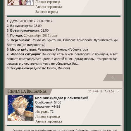
Личная страница
Анкета персонажа
Записки игрока
1. Дата:
20.09.2017-21.09.2017
2. Время старта:
23.00
3. Время окончания:
01.00
20 сентября 2017 года
4. Погода:
5. Персонажи:
Ренли ла Британия, Винсент Кэмпбелл, Лувиягелита ди
Британия (по видеосвязи)
6. Место действия:
Резиденция Генерал-Губернатора
7. Игровая ситуация:
Винсенту есть о чем поговорить с принцем, а тот
решает не откладывать дело в долгий ящик, догадываясь, что просто так
рыцарь его сестренки к нему не обратился бы...
8. Текущая очередность:
Ренли, Винсент
0
Renly la Britannia
2014-01-11 15:43:24
2
Мальчик-скандал (Политический)
Сообщений:
5486
Уважение:
+4492
Награды
: 72
Личная страница
Анкета персонажа
Ренли, только разобравшись с визитом Габриэль, решил сразу уж