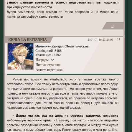
узнают раньше времени и успеют подготовиться, мы лишимся
преимущества внезапности.
Лувия замолчала, явно ожидая от Ренли вопросов и не менее явно
нагнетая атмосферу таинственности.
+6
Renly la Britannia
2014-01-16 23:26:06
11
Мальчик-скандал (Политический)
Сообщений:
5486
Уважение:
+4492
Награды
: 72
Личная страница
Анкета персонажа
Ренли постарался не улыбаться, хотя в глазах все же что-то
оставалось такое. Все-таки у него сестры хоть и проблемные через одну.
но практически все милые на редкость. Не говоря уже о том, что Лувия
принесла ему свежие новости. да еще и такие, что впору пожалеть, что
застрял на суше. Если бы, разумеется, не произошло недавно событие,
перевешивавшее для Ренли любые военные победы. Для начало он
нехорошо усмехнулся насчет последней фразы:
- Дыры мы как раз на днях на совесть заткнули, потравив
небольшую колонию крыс.
- Намекнул он на то, что после недавних
событий разведчики навели у себя в итоге порядок. А между тем Лувия
как знала, к кому обратиться, ведь Ренли сразу понял, о чем речь. Кто,