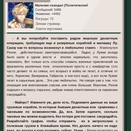
Мальчик-скандал (Политический)
Сообщений:
5486
Уважение:
+4492
Награды
: 72
Личная страница
Анкета персонажа
- А вы попробуйте поставить рядом морскую десантную
операцию, требующую еще и резервных кораблей и милашку Лу.
Сразу как-то вопросы возникнут и любопытно станет.
- Усмехнулся
Ренли, действительно заинтересовавшийся. Ладно, у Лувии всегда
было шило в одном месте и вполне нормально, что захотелось
повоевать. Вот только есть способы словить военных приключений на
фрагменты различные тела относительно просто и с комфортом (это
часто делают те из семьи, кто всерьез в войну не лезет, в отличие от
него, Корнелии, Валериана, Габриэль и кое-кого еще), а вот если Лувия
лезет в серьезные дела... Это уже любопытно. Не говоря уже о том. что
операция или внеплановая совсем, или очень большая. Впрочем, Ренли
подошел к вопросу серьезно, набрав номер ответственного за перевозки
сакурадайта.
- Майерс? Извините уж, дело есть. Поднимите данные на ваши
грузовые корабли, те которые бывшие десантные или сравнимы с
таковыми по возможностям. Да, все. Затем оцените, сколько
таковых мы можем выделить без потери для поставок сакурадайта.
Разработайте график. чтобы отправить их в метрополию с
полезным грузом в ближайшее время. Нет, делать ничего не надо
пока, но доклад я хочу получить сейчас. Удачи.
- Ренли посмотрел на