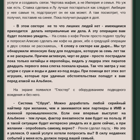
услуги и создавать связи. Чертова мафия, а не Империя и семья. Но уж
как есть. Ставка сделана и Лу лучше постараться как следует. Амбиции
у нее самые те, подстрахует он ее как может. А там посмотрит, что
получил, поставив на синее. Пока получил рыцаря в долг.
- В этом секторе не то что лишних людей нет - имеющимся
приходится делать непривычные им дела. А эту операцию вам
будет полезно увидеть.
- На слова о кофе Ренли просто поднял трубку
и попросил Алисию сделать им кофе на двоих, ибо о грядущей операции
в двух словах не расскажешь, -
К слову о секторе как дыре... Мы тут
обнаружили японскую базу для подлодок, которую за семь лет так
и не раскрыли. Причем активную, черт ее дери - просто пострадали
пока только китайцы и европейцы, видать у лидера этих пиратов
двадцать первого века слегка поехала крыша. Так что завтра у нас
штурм с суши и воды и даже из-под воды. При помощи вот этих вот
игрушек, которые при удачных обстоятельствах попадут к вам
перед атакой на Альбион.
На экране появился "Глостер" с оборудованием подводного
вождения и без него.
- Система "Сбруя". Можно доработать любой серийный
найтмер при желании, чем и занимаются мои партнеры в ИМВ и
военной промышленности. Если они впервые выступят на
Альбионе - тем лучше, фактор внезапности вам будет на пользу. И
в такой ситуации будет интересно увидеть их в деле сейчас, а при
желании - опробовать самому, верно?
- Ренли сделал паузу, -
Но это
я увлекся. О какой услуге хотели попросить вы? В силу недавних
событий у меня есть должок перед вашей семьей.