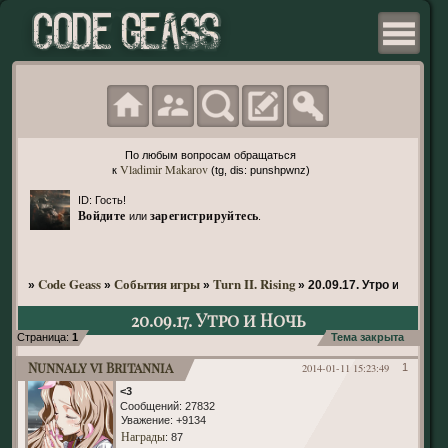
По любым вопросам обращаться
Vladimir Makarov
к
(tg, dis: punshpwnz)
ID: Гость!
Войдите
зарегистрируйтесь
или
.
Code Geass
События игры
Turn II. Rising
»
»
»
»
20.09.17. Утро и Ночь
20.09.17. Утро и Ночь
Страница:
1
Тема закрыта
Nunnaly vi Britannia
2014-01-11 15:23:49
1
<3
Сообщений:
27832
Уважение:
+9134
Награды
: 87