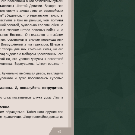
ного полковника были разложены бумаги
 танкисты Шестой Дивизии. Вскоре, это
подчеркнуть дисциплину их европейских
е" убедились, что германские танкисты
 вступят в бой не раньше, чем получат
бной работой, буквально свалившейся на
и в главном штабе союзных войск и на
льнем Востоке. Он оказался в тяжёлом
ских союзников в случае перехода ими
м. Возмущённый этим приказом, Штерн в
т теперь для них союзные силы, но его
рад виделся с майором Крестовским, его
сё-же, его уровня допуска к секретной
ковника. Вернувшись, Штерн осознал -
а, буквально выбившая дверь, выглядела
 уважали и даже побаивались суровые
манова. И, пожалуйста, потрудитесь
потолка посыпалась штукатурка. Лампа
ленно.
ним обращаться. Табельного оружия при
м хранилище. Штерн спокойно достал из
+2