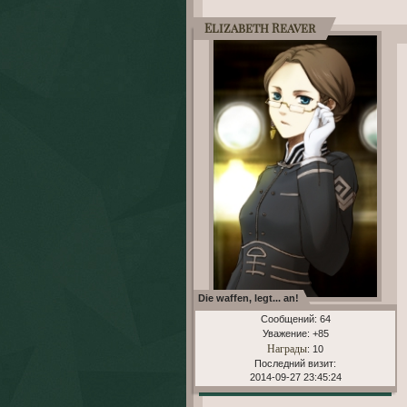
Elizabeth Reaver
Die waffen, legt... an!
Сообщений:
64
Уважение:
+85
Награды
: 10
Последний визит:
2014-09-27 23:45:24