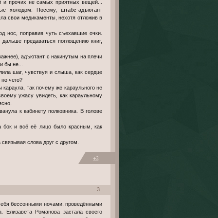
 и прочих не самых приятных вещей...
ые холодом. Посему, штабс-адъютант
ла свои медикаменты, нехотя отложив в
од нос, поправив чуть съехавшие очки.
 дальше предаваться поглощению книг,
оважнее), адъютант с накинутым на плечи
 бы не...
лила шаг, чувствуя и слыша, как сердце
 но чего?
ы караула, так почему же караульного не
своему ужасу увидеть, как караульному
ясно.
ванула к кабинету полковника. В голове
а бок и всё её лицо было красным, как
 связывая слова друг с другом.
+2
3
а. Елизавета Романова застала своего