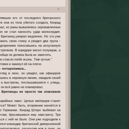
7
в нож из тела убитого солдата, Конрад
чал, из раны вывалились окровавленные
рн не стал наносить удар милосердия.
. Британец умирал медленно. Но это уже
ывать свою спину и увидел два трупа -
одозрением покосившись на испуганную
стрелком. В коридоре висел полумрак, а
обще не должна была их заметить.
то спасло тебе жизнь. Тем лучше."
овки и закинул её на плечо.
 -
поторопимся...
гляд в окно, он увидел, как офицеров
вшись в неровную линию, ожидали своей
у, а выстрелы, послышавшиеся с улицы,
 он всё равно не планировал.
 Британцы не просто так атаковали
варийных ламп. Целью имперцев станет
уса? Может быть, вторжение начнётся в
по Германии. Конрад Штерн выбежал на
нтам, бросившимся ему навстречу. Три
ься с ней не было. Они уже подходили к
сился командир британской диверсионной
нтратаковал, раскрутив нож в руке, он