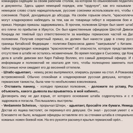
командира сидящим за своим рабочим столом, на котором по обыкновению педантич
и документы. Здесь царил немецкий порядок, или "ордунунг", как его называли
немецкое слово стало нарицательным, русские союзники использовали его, чтобы 
союзников. Порой, доходившую до абсурда. На своём горьком опыте, "красноплечи
могут хладнокровно наблюдать за тем, как их товарищи гибнут в неравном бою и
приказ. Нередко приказы задерживались. В прочем, полковник Штерн был занят шта
его плечи по прибытии в Иркутск. Он был единственным офицером Шестой Дивизи
Конрада лег тяжёлый груз ответственности за манёвры германских частей на Да
положении. Получив секретный приказ, он должен был нанести удар в спину рус
границы Китайской Федерации - политики Евросоюза давно "заигрывали" с Китае
тайне предупредил командира "красноплечих" об опасности, которую представляю
отсутствие в штабе не осталось незамеченым. Во время поездки в Сысоевку, где Кон
дела в штабе дивизии вел Карл Райнер Воллен, его самый довереный офицер. И в
информации и полномочий не хватало для того, чтобы полноценно заменить пол
бессонные ночи ожидают его до весенней оттепели.
- Штабс-адьютант,
- немец резко выпрямился, опираясь руками на стол. А Романов
встревоженной. Обычно спокойная и хладнокровная русская девушка, которую
германские танкисты, была чем-то необъяснимо взволнована.
- Отставить панику,
- холодно приказал полковник, -
доложите по уставу, Ро
объяснить, какого дьявола вы врываетесь в мой кабинет...
Договорить ему не дал взрыв, от которого основание штаба содрогнулось и с 
задрожала и погасла. Послышались выстрелы.
- Verdammte Scheisse,
- прорычал Штерн, -
адьютант, бросайте эти бумаги. Немед
Достав из ящика пистолет, он перекинул его девушке. Он знал - русская умеет с 
Елизавете не было, младшие офицеры оставляли его за стенами штаба в специально
кожаных ножен боевой нож. На его рукояти раскинул крылья германский орёл...