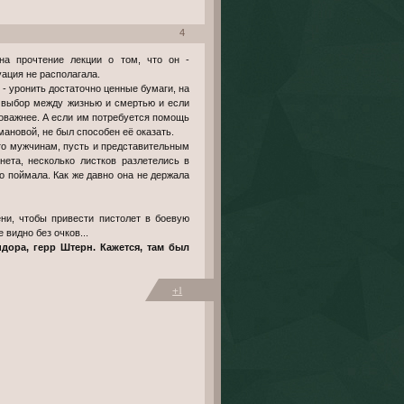
4
уация не располагала.
 - уронить достаточно ценные бумаги, на
л выбор между жизнью и смертью и если
поважнее. А если им потребуется помощь
ановой, не был способен её оказать.
то мужчинам, пусть и представительным
ета, несколько листков разлетелись в
то поймала. Как же давно она не держала
ени, чтобы привести пистолет в боевую
 видно без очков...
идора, герр Штерн. Кажется, там был
+1