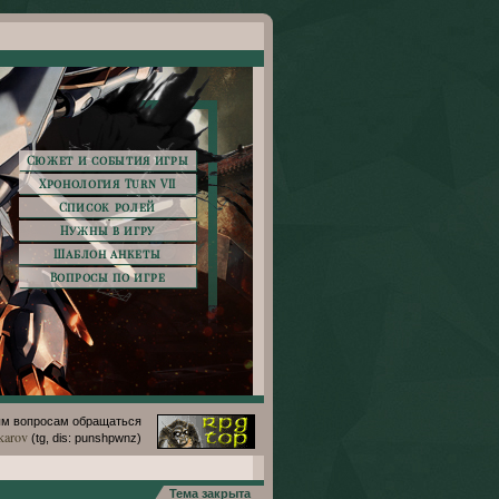
Сюжет и события игры
Хронология Turn VII
Список ролей
Нужны в игру
Шаблон анкеты
Вопросы по игре
м вопросам обращаться
karov
(tg, dis: punshpwnz)
Тема закрыта