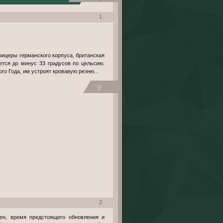
1
фицеры германского корпуса, британская
ется до минус 33 градусов по цельсию.
го Года, им устроят кровавую резню...
0
2