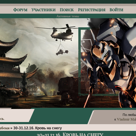
Форум
Участники
Поиск
Регистрация
Войти
Активные темы
По любы
сь
Vladimir Ma
.
к
шбеки
»
30-31.12.16. Кровь на снегу
30-31.12.16. Кровь на снегу