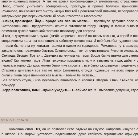
многочисленных планов. А так же время приближающихся алкогольных отравлений
Плюс, стоило учитывать обморожения, простуды и прочие болячки, приносим
Романова, по-совместительству медик Шестой Бронетанковой Дивизии, перепроверя
который уже раз перечитываемый роман "Мастер и Маргарита".
-Спирт, промедол, йод... вроде как всё на месте...
- протянула девушка себе п
Оставалось лишь предоставить отчёт о готовности герру Штерну и можно было и
возможно даже с чашечкой горячего шоколада для согрева.
И вот, с документами в руках (отчёт и прочие - порой не столь важные, а порой и п
медицинским халатом поспешила к кабинету полковника. И всё было бы чудесно, если
... если бы не эта жутковатая тишина в одном из коридоров. Романова чуть заамед
заколотилось чрезмерно быстро. Словно она... что-то почвствовала. Чего-то ожидала,
Секунда. Вторая. Третья... Девушка взглянула на часы. Вроде бы не время для смен
видно? Как можно тише, Лиза тихонько подошла к углу и выглянула туда, дабы к 
перезали горло. Догадок можно было и не строить... всё было уж слишком предельно 
Стараясь двигаться всё так же тихо, Елизавета, отойдя подальше, на всех парах р
билась лишь одна паничееская мысль - только бы успеть...
Без всякого стука, Лиза буквально ввалилась в кабинет Штерна. Очки съехали н
помидор...
-Герр полковник, нам н-нужно уходить... С-сейчас же!!!
- выпалила девушка, едва
2013-10-31 02:26:09
Полковник спал. Нет, он не позволял себе отдыха на службе, напротив, изнурял себя бессонными ночами, проведёнными
в штабе. Но, порой, усталость подкашивала даже стойкого германского офицер