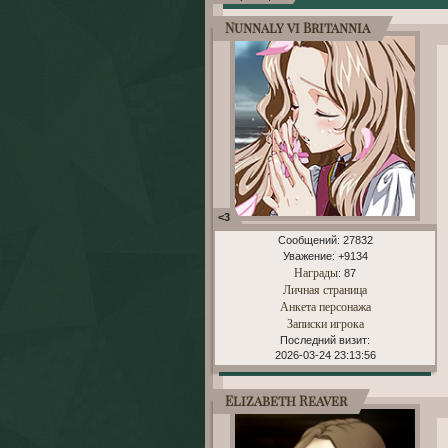
Nunnaly vi Britannia
<3
Сообщений:
27832
Уважение:
+9134
Награды
: 87
Личная страница
Анкета персонажа
Записки игрока
Последний визит:
2026-03-24 23:13:56
Elizabeth Reaver