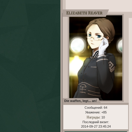
Elizabeth Reaver
Die waffen, legt... an!
Сообщений:
64
Уважение:
+85
Награды
: 10
Последний визит:
2014-09-27 23:45:24