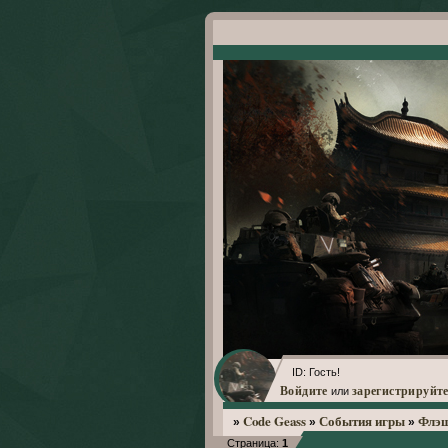
ID: Гость!
Войдите
зарегистрируйте
или
Code Geass
События игры
Флэ
»
»
»
Страница:
1