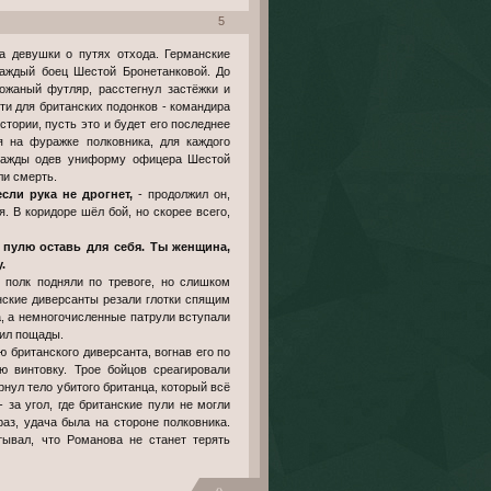
5
а девушки о путях отхода. Германские
каждый боец Шестой Бронетанковой. До
кожаный футляр, расстегнул застёжки и
ти для британских подонков - командира
тории, пусть это и будет его последнее
я на фуражке полковника, для каждого
днажды одев униформу офицера Шестой
ли смерть.
сли рука не дрогнет,
- продолжил он,
 В коридоре шёл бой, но скорее всего,
пулю оставь для себя. Ты женщина,
.
й полк подняли по тревоге, но слишком
нские диверсанты резали глотки спящим
а, а немногочисленные патрули вступали
сил пощады.
ю британского диверсанта, вогнав его по
ю винтовку. Трое бойцов среагировали
рнул тело убитого британца, который всё
 за угол, где британские пули не могли
аз, удача была на стороне полковника.
тывал, что Романова не станет терять