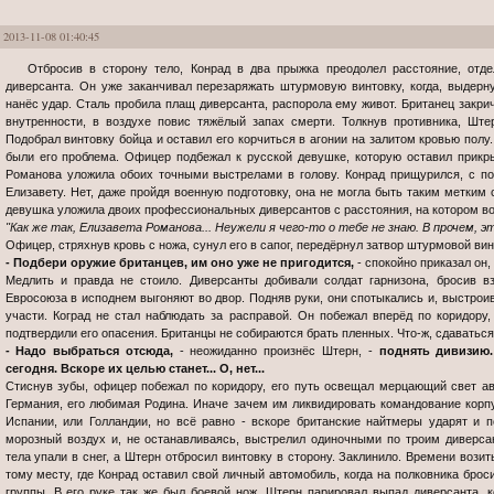
2013-11-08 01:40:45
Отбросив в сторону тело, Конрад в два прыжка преодолел расстояние, отделявшее его от последнего британского
диверсанта. Он уже заканчивал перезаряжать штурмовую винтовку, когда, выдерну
нанёс удар. Сталь пробила плащ диверсанта, распорола ему живот. Британец закри
внутренности, в воздухе повис тяжёлый запах смерти. Толкнув противника, Ште
Подобрал винтовку бойца и оставил его корчиться в агонии на залитом кровью полу
были его проблема. Офицер подбежал к русской девушке, которую оставил прикр
Романова уложила обоих точными выстрелами в голову. Конрад прищурился, с п
Елизавету. Нет, даже пройдя военную подготовку, она не могла быть таким метким 
девушка уложила двоих профессиональных диверсантов с расстояния, на котором во
"Как же так, Елизавета Романова... Неужели я чего-то о тебе не знаю. В прочем, э
Офицер, стряхнув кровь с ножа, сунул его в сапог, передёрнул затвор штурмовой винт
- Подбери оружие британцев, им оно уже не пригодится,
- спокойно приказал он,
Медлить и правда не стоило. Диверсанты добивали солдат гарнизона, бросив вз
Евросоюза в исподнем выгоняют во двор. Подняв руки, они спотыкались и, выстрои
участи. Коград не стал наблюдать за расправой. Он побежал вперёд по коридор
подтвердили его опасения. Британцы не собираются брать пленных. Что-ж, сдаваться
- Надо выбраться отсюда,
- неожиданно произнёс Штерн, -
поднять дивизию.
сегодня. Вскоре их целью станет... О, нет...
Стиснув зубы, офицер побежал по коридору, его путь освещал мерцающий свет а
Германия, его любимая Родина. Иначе зачем им ликвидировать командование корп
Испании, или Голландии, но всё равно - вскоре британские найтмеры ударят и 
морозный воздух и, не останавливаясь, выстрелил одиночными по троим диверса
тела упали в снег, а Штерн отбросил винтовку в сторону. Заклинило. Времени возит
тому месту, где Конрад оставил свой личный автомобиль, когда на полковника бро
группы. В его руке так же был боевой нож. Штерн парировал выпад диверсанта, ко