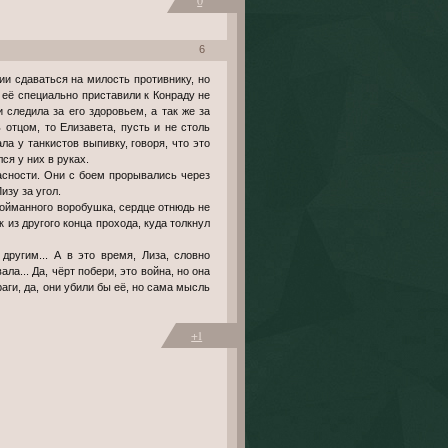
0
6
 её специально приставили к Конраду не
 следила за его здоровьем, а так же за
отцом, то Елизавета, пусть и не столь
а у танкистов выпивку, говоря, что это
ся у них в руках.
асности. Они с боем прорывались через
зу за угол.
пойманного воробушка, сердце отнюдь не
 из другого конца прохода, куда толкнул
другим... А в это время, Лиза, словно
ла... Да, чёрт побери, это война, но она
раги, да, они убили бы её, но сама мысль
+1