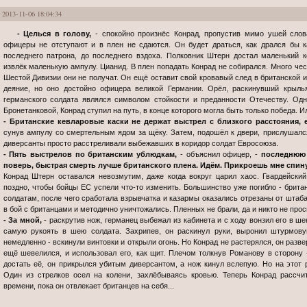
2013-11-06 18:04:34
- Целься в голову,
- спокойно произнёс Конрад, пропустив мимо ушей слов
офицеры не отступают и в плен не сдаются. Он будет драться, как дрался бы 
последнего патрона, до последнего вздоха. Полковник Штерн достал маленький 
извлёк маленькую ампулу. Цианид. В плен попадать Конрад не собирался. Много чес
Шестой Дивизии они не получат. Он ещё оставит свой кровавый след в британской ис
деяние, но оно достойно офицера великой Германии. Орёл, раскинувший крыль
германского солдата являлся символом стойкости и преданности Отечеству. О
Бронетанковой, Конрад ступил на путь, в конце которого могла быть только победа. И
- Британские кевларовые каски не держат выстрел с близкого расстояния, е
сунув ампулу со смертельным ядом за щёку. Затем, подошёл к двери, прислушался.
диверсанты просто расстреливали выбежавших в коридор солдат Евросоюза.
- Пять выстрелов по британским ублюдкам,
- объяснил офицер, -
последнюю 
поверь, быстрая смерть лучше британского плена. Идём. Прикроешь мне спину
Конрад Штерн оставался невозмутим, даже когда вокруг царил хаос. Гвардейски
поздно, чтобы бойцы ЕС успели что-то изменить. Большинство уже погибло - брита
солдатам, после чего сработала взрывчатка и казармы оказались отрезаны от штаб
в бой с британцами и методично уничтожались. Пленных не брали, да и никто не про
- За мной,
- раскрутив нож, германец выбежал из кабинета и с ходу вонзил его в ше
самую рукоять в шею солдата. Захрипев, он раскинул руки, выронил штурмову
немедленно - вскинули винтовки и открыли огонь. Но Конрад не растерялся, он разве
ещё шевелился, и использовал его, как щит. Плечом толкнув Романову в сторону -
достать её, он прикрылся убитым диверсантом, а нож кинул вслепую. Но на этот р
Один из стрелков осел на колени, захлёбываясь кровью. Теперь Конрад рассчи
времени, пока он отвлекает британцев на себя...