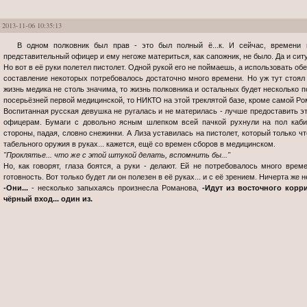
2013-11-06 10:35:13
В одном полковник был прав - это был полный ё...к. И сейчас, времени на прочтение лекции о том, что он -
представительный офицер и ему негоже материться, как сапожник, не было. Да и сит
Но вот в её руки полетел пистолет. Одной рукой его не поймаешь, а использовать обе
составление некоторых потребовалось достаточно много времени. Но уж тут стоя
жизнь медика не столь значима, то жизнь полковника и остальных будет несколько 
посерьёзней первой медицинской, то НИКТО на этой треклятой базе, кроме самой Ром
Воспитанная русская девушка не ругалась и не материлась - лучше предоставить э
офицерам. Бумаги с довольно ясным шлепком всей пачкой рухнули на пол кабин
стороны, падая, словно снежинки. А Лиза уставилась на пистолет, который только ч
табельного оружия в руках... кажется, ещё со времен сборов в медицинском.
"Проклятье... что же с этой штукой делать, вспомнить бы..."
Но, как говорят, глаза боятся, а руки - делают. Ей не потребовалось много врем
готовность. Вот только будет ли он полезен в её руках... и с её зрением. Ничерта же не
-Они...
- несколько запыхаясь произнесла Романова,
-Идут из восточного корр
чёрный вход... один из.