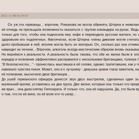
2013-11-08 01:19:43
Ох уж эти германцы... впрочем, Романова не могла обвинять Штерна в нежелании сдаваться на милость противнику, но
её отнюдь не прельщала возможность оказаться с трупом командира на руках. Ведь
только для того, чтобы она подносила ему кофе и переводила русские матюги, но и
здоровьем его подопечных. Фактически, если Штерна члены дивизии могли считать 
долго пробывшая в ней, вполне могла быть их матерью. Ох, сколько раз она отнимал
навредит их печени... Впрочем, алкоголь всегда мистическим образом вновь оказывал
Но вернёмся к реальности. А реальность была такова, что обе их жизни были в оп
коридор и полковник эффеективно расправился с несколькими британцами, толкнув Ли
"В безопасности..."
- пронеслась мыслишка в её голове, однако трепетавшее, как у 
навевало чувства покоя. Может, оно и к лучшему - девушка краем глаза заметила, как
её полковник, выскочило двое британцев...
До ушей германского офицера донесся звук двух выстрелов, сделанных один за 
маленький кролик, уставилась на два трупа. Две жизни, которые она только что прерва
же врач... она дала клятву Гиппократа. И только что, она её нарушила. Да, это были в
о том, что по её вине, по её воле кто-то умер...