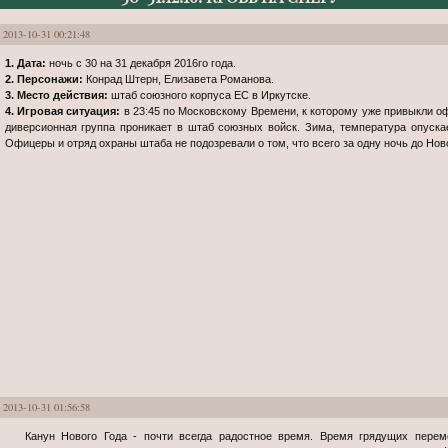
2013-10-31 00:21:48
1. Дата:
ночь с 30 на 31 декабря 2016го года.
2. Персонажи:
Конрад Штерн, Елизавета Романова.
3. Место действия:
штаб союзного корпуса ЕС в Иркутске.
4. Игровая ситуация:
в 23:45 по Московскому Времени, к которому уже привыкли о
диверсионная группа проникает в штаб союзных войск. Зима, температура опуска
Офицеры и отряд охраны штаба не подозревали о том, что всего за одну ночь до Ново
2013-10-31 01:56:58
Канун Нового Года - почти всегда радостное время. Время грядущих перемен, время предстоящего обновления и