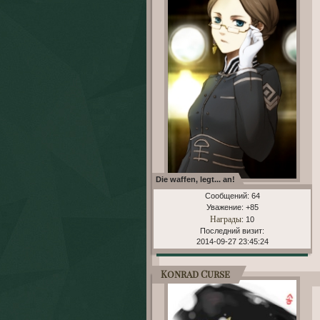
Die waffen, legt... an!
Сообщений:
64
Уважение:
+85
Награды
: 10
Последний визит:
2014-09-27 23:45:24
Konrad Curse