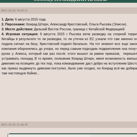
2013-10-25 19:45:13
1. Дата:
6 августа 2015 года.
2. Персонажи:
Конрад Штерн, Александр Крестовский, Ольга Рысева (Элисон).
3. Место действия:
Дальний Восток России, граница с Китайской Федерацией.
4. Игровая ситуация:
6 августа 2015 г Рысева вела разведку на спорной терри
Китайцы в результате то ли разведки, то ли утечки из ЕС узнали что там именно 
подала сигнал на базу, Крестовский поднял батальон. На тот момент все еще зако
компания оборонялись до упора, но перед самым подходом подкрепления она полу
руках у Алекса, который как раз после этого вышел за рамки приказов, переше
устраивать геноцид. В то время, полковник Конрад Штерн, имея возможность вмеша
дивизию на позициях до тех пор, пока командование даст добро на вступление Шесто
как приказ выдвинуть дивизию поступил, было уже поздно, но Конрад всё-же добира
там настоящую бойню...
2013-10-25 21:36:39