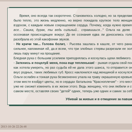
Время, оно всегда так скоротечно. Становилось холодно, но за пределами кабины было тепло, нет вокруг
было тепло, это жизнь медленно, но верно покидала хрупкое тело женщи
вздохом, с каждым новым сокращением сердца. Почему, когда нужно время 
все... Сашка, дурак, ты ведь сильный... справишься...
" Ольга на долю 
осознавая происходящее вокруг. До ее сознания едва ли доносились голо
разобрала из этой какофонии звуков.
-
Не кричи так... Голова болит,
- Рысева зашлась в кашле, от чего рана
сильнее, напоминая ей, да и всем, что три злобных стервы разрезали ее зол
лишь пару минут на прощание.
Бледная рука с большим усилием приподнялась и коснулась щеки любимого.
-
Заткнись и поцелуй меня, пока еще тепленькая!
- рыжая отдала свой пос
как хотела умереть, но раз судьба ей не дала этого шанса, то отправится о
вкус родных, таких любимых губ. Кросс наклонился над женщиной и коснулся 
Ольги ослабло и тонкая рука безжизненно упала на траву окрашенную кровью 
этом месте взойдут цветы, но в сердцах батальона "Красноплечие" - это мес
уже не сможет изменить в их жизни этого. Ведь женщину, что они любили и 
самом месте, оставляя своих "детей" одних, теперь уже одних и самих за себ
Убивай за живых и в отмщение за павши
2013-10-26 22:26:48