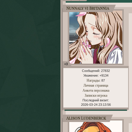
Nunnaly vi Britannia
<3
Сообщений:
27832
Уважение:
+9134
Награды
: 87
Личная страница
Анкета персонажа
Записки игрока
Последний визит:
2026-03-24 23:13:56
Alison Ludenberck