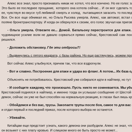
Алекс все знал, просто признавать никак не хотел, что все кончено. Но ее голос заставил его это сделать. Это был приказ.
Это было ее последнее прощание, которого она хотела сейчас... И он мог сделать т
ее, чувствуя во вкусе губ любимой смерть и холод, пытающиеся загасить то послед
Все. Он все еще обнимал ее, но Ольга Рысева умерла. Алекс, как автомат, встал
поляне бронетранспортеру. И когда он обернулся к своим, его голос звучал как пригов
- Ольга умерла. Отвезите ее... Домой. Батальону перестроится для атак
чудовищное усилие воли не давало сорваться прямо сейчас, Крестовский сам пох
решился.
- Доложить обстановку.
Где эти отбросы?!
- Выдвинулись с пятого квадрата, с базы района. Но еще растянулись, можем пр
Вот сейчас Алекс улыбнулся, причем так, что все вздрогнули.
- Вот и славно. Построение для атаки и удара во фланг. А потом... Их база 
Объяснять не потребовалось. Крестовский уже собирался идти в найтмер, но тут
- И сообщите каждому, что произошло. Пусть никто не сомневается. Мы убь
Крестовский поднялся в найтмер, и именно тогда он услышал сообщение от Шестой 
демон, сейчас он уже не был способен на нормальную реакцию, в глазах был лишь кр
- Обойдемся и без вас, трусы. Закопаете трупы после боя, самое то для вас з
и отдал первый и последний приказ, после которого выбора не останется.
- Убивайте.
Китайцам еще предстоит узнать, какого демона они разбудили. Алекс не знал, что будет делать, когда очнется. Но сейчас
он возьмет с них плату кровью. И слишком много ее быть просто не может...