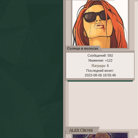
Солнце в волосах
Сообщений:
592
Уважение:
+122
Награды
: 6
Последний визит:
2023-08-06 18:55:46
Alex Cross