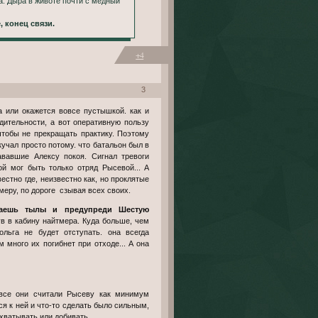
а. Дыра в животе почти с медный
, конец связи.
+4
3
дительности, а вот оперативную пользу
 чтобы не прекращать практику. Поэтому
кучал просто потому. что батальон был в
вавшие Алексу покоя. Сигнал тревоги
ой мог быть только отряд Рысевой... А
вестно где, неизвестно как, но проклятые
тмеру, по дороге сзывая всех своих.
в в кабину найтмера. Куда больше, чем
льга не будет отступать. она всегда
 много их погибнет при отходе... А она
ся к ней и что-то сделать было сильным,
ахватывать или добивать.