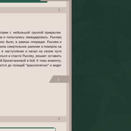
1
тории с небольшой группой прикрытия.
она и попытались ликвидировать. Рысева
нно было, в рамках операции. Рысева и
чила смертельное ранение и померла на
л в наступление и начал на своем пути
ться и спасти Рысеву, решает оставить
й Бронетанковой в бой. К тому моменту,
ется до позиций "красноплечих" и видит
0
2