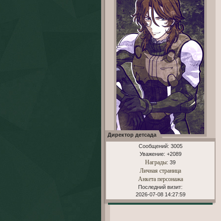
Директор детсада
Сообщений:
3005
Уважение:
+2089
Награды
: 39
Личная страница
Анкета персонажа
Последний визит:
2026-07-08 14:27:59