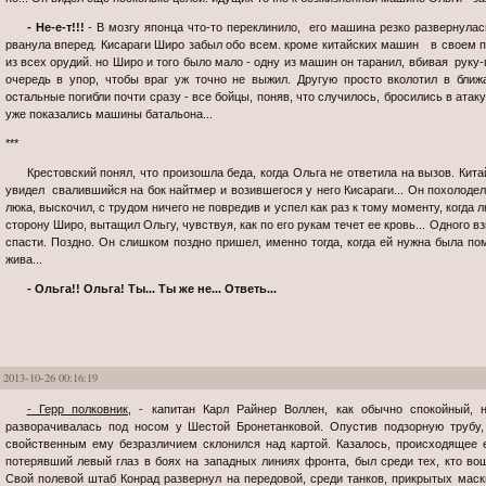
- Не-е-т!!!
- В мозгу японца что-то переклинило, его машина резко развернулас
рванула вперед. Кисараги Широ забыл обо всем. кроме китайских машин в своем п
из всех орудий. но Широ и того было мало - одну из машин он таранил, вбивая рук
очередь в упор, чтобы враг уж точно не выжил. Другую просто вколотил в ближ
остальные погибли почти сразу - все бойцы, поняв, что случилось, бросились в атак
уже показались машины батальона...
***
Крестовский понял, что произошла беда, когда Ольга не ответила на вызов. Китайцев они просто смели, и лишь тогда он
увидел свалившийся на бок найтмер и возившегося у него Кисараги... Он похолоде
люка, выскочил, с трудом ничего не повредив и успел как раз к тому моменту, когда 
сторону Широ, вытащил Ольгу, чувствуя, как по его рукам течет ее кровь... Одного вз
спасти. Поздно. Он слишком поздно пришел, именно тогда, когда ей нужна была пом
жива...
- Ольга!! Ольга! Ты... Ты же не... Ответь...
2013-10-26 00:16:19
- Герр полковник,
- капитан Карл Райнер Воллен, как обычно спокойный, 
разворачивалась под носом у Шестой Бронетанковой. Опустив подзорную трубу,
свойственным ему безразличием склонился над картой. Казалось, происходящее 
потерявший левый глаз в боях на западных линиях фронта, был среди тех, кто во
Свой полевой штаб Конрад развернул на передовой, среди танков, прикрытых ма