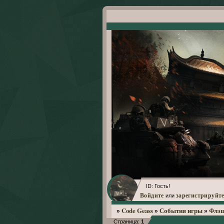
ID: Гость!
Войдите
зарегистрируйте
или
Code Geass
События игры
Флэ
»
»
»
Страница:
1