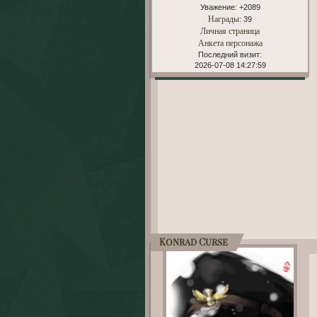
Уважение:
+2089
Награды
: 39
Личная страница
Анкета персонажа
Последний визит:
2026-07-08 14:27:59
Konrad Curse