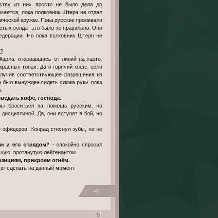
нству из них просто не было дела до
умеется, пока полковник Штерн не отдал
ической кружке. Пока русские проливали
остых солдат это было не правильно. Они
Федерации. Но пока полковник Штерн не
?
арла, оторвавшись от линий на карте.
красных тонах. Да и горячий кофе, если
получив соответствующее разрешения из
н был вынужден сидеть сложа руки, пока
.
тведать кофе, господа.
бы броситься на помощь русским, но
дисциплиной. Да, они вступят в бой, но
 офицеров. Конрад стиснул зубы, но не
им и его отрядом?
- спокойно спросил
ацию, протянутую лейтенантом.
озициям, прикроем огнём.
мог сделать на данный момент.
+5
5