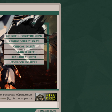
Сюжет и события игры
Хронология Turn VII
Список ролей
Нужны в игру
Шаблон анкеты
Вопросы по игре
м вопросам обращаться
karov
(tg, dis: punshpwnz)
Тема закрыта