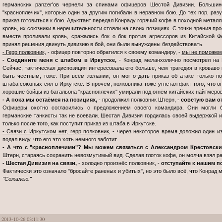
германских panzer'ов чернели за спинами офицеров Шестой Дивизии. Больши
"красноплечих", которые один за другим погибали в неравном бою. До тех пор, раз
приказ готовиться к бою. Адьютант передал Конраду горячий кофе в походной металл
кровь, их союзники в нерешительности стояли на своих позициях. С точки зрения пр
вместе проливали кровь, сражались бок о бок против агрессоров из Китайской 
принял решения двинуть дивизию в бой, они были вынуждены бездействовать.
- Герр полковник,
- офицер повторно обратился к своему командиру, -
мы не поможем
- Соедините меня с штабом в Иркутске,
- Конрад меланхолично посмотрел на К
Сейчас, тактическая диспозиция интересовала его больше, чем трагедия в кроваво 
быть честным, тоже. При всём желании, он мог отдать приказ об атаке только 
штаба союзных сил в Иркутске. В прочем, полковника тоже угнетал факт того, что о
хорошие бойцы из батальона "красноплечих" умирали под огнём китайских найтмеров
- А пока мы остаёмся на позициях,
- продолжил полковник Штерн, -
советую вам о
Офицеры охотно согласились с предложением своего командира. Они могли 
германские танкисты так не воевали. Шестая Дивизия гордилась своей выдержкой и 
только после того, как поступит приказ из штаба в Иркутске.
- Связи с Иркутском нет, герр полковник,
- через некоторое время доложил один из
подал виду, что его это хоть немного заботит.
- А что с "красноплечими"? Мы можем связаться с Александром Крестовск
Штерн, стараясь сохранить невозмутимый вид. Сделав глоток кофе, он молча взял р
- Шестая Дивизия на связи,
- холодно произнёс полковник, -
отступайте к нашим п
Фактически это означало "бросайте раненых и убитых", но это было всё, что Конрад 
"Сожалею."
2013-10-26 03:11:30