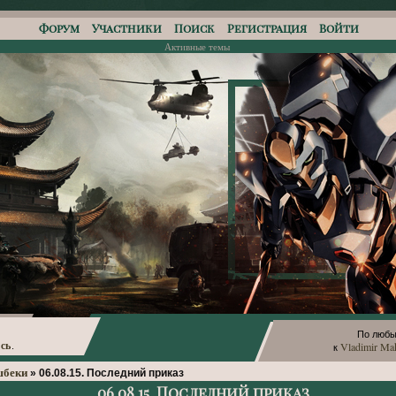
Форум
Участники
Поиск
Регистрация
Войти
Активные темы
По любы
сь
Vladimir Ma
.
к
шбеки
»
06.08.15. Последний приказ
06.08.15. Последний приказ