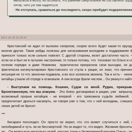
импульсы в мозгу, но осознать, что ранение смертельное не составляло труд
пятак, чего уж там надеяться.
-
Не отступать, сражаться до последнего, скоро прибудет подкрепление
2013-10-25 23:29:43
Крестовский не ждал от вылазки сюпризов, скорее всего будет какая-то ерунда или окажется вовсе пустышкой. как и
многие другие. Такие рейды полезны для натаскивания молодежи и поддержания б
приносят только если сильно повезет. С другой стороны, везет достаточно часто.
если он и был не в лучшем настроении, то только потому, что тосковал по Ольге и с
полном порядке и даже Новикова практически прекратила свои выходки, не да
фактически катапультировал Крестовского со стула к рации, он знал, что причин
интуиция не то что звоночки подавала, а во все колокола звонила. Так и есть - неиз
китайцы узнали об отряде и атаковали. А они всегда брали числом... Он рванул к най
- Выступаем на помощь. Кошкин, Судзи со мной. Рудин, прикрываешь тылы и предупреди Шестую
Бронетанковую, что мы атакуем.
- Это Алекс договаривал в рацию, уже запрыгну
возможный прорыв китайцев - не впервой - его тревожила судьба любимой. о
предпочитает драться насмерть, не говоря уже о том, что с ней молодежь, слишком
своих детей не бросит.
***
Кисараги похолодел. Он просто не верил, что это может случиться с ней, все они считали Рысеву как минимум
непобедимой и чуть ли не бессмертной. Но он видел то, что видел. Желание бросить
но... Он видел еще несколько целей. идущих точно к безжизненной машине Ольги - з