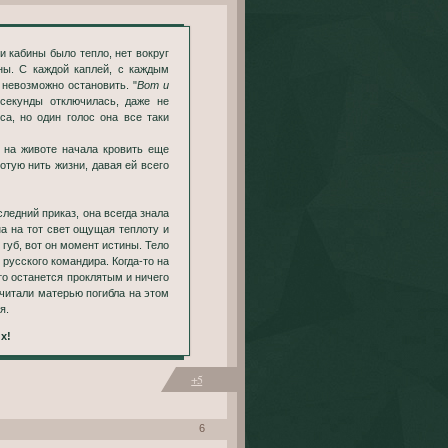
ны. С каждой каплей, с каждым
невозможно остановить. "
Вот и
секунды отключилась, даже не
са, но один голос она все таки
 на животе начала кровить еще
отую нить жизни, давая ей всего
ледний приказ, она всегда знала
на на тот свет ощущая теплоту и
губ, вот он момент истины. Тело
русского командира. Когда-то на
то останется проклятым и ничего
считали матерью погибла на этом
я.
х!
+5
6