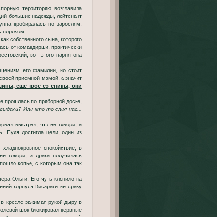
ющий большие надежды, лейтенант
уппа пробиралась по зарослям,
с порохом.
 как собственного сына, которого
лась от командирши, практически
естовский, вот этого парня она
ащениям его фамилии, но стоит
е своей приемной мамой, а значит
ины, еще трое со спины, они
же прошлась по приборной доске,
 выдали? Или кто-то слил нас...
довал выстрел, что не говори, а
. Пуля достигла цели, один из
 хладнокровное спокойствие, в
не говори, а драка получилась
 пошло копье, с которым она так
мера Ольги. Его чуть клонило на
ений корпуса Кисараги не сразу
 в кресле зажимая рукой дыру в
, болевой шок блокировал нервные