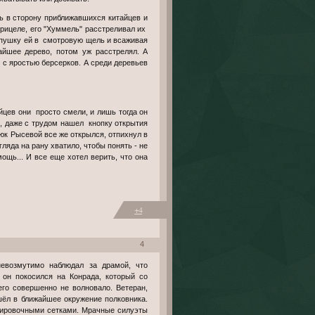
ь в сторону приближавшихся китайцев и
рицеле, его "Хуммель" расстреливал их
у-пушку ей в смотровую щель и всаживая
айшее дерево, потом уж расстрелял. А
у с яростью берсерков. А среди деревьев
л, даже с трудом нашел кнопку открытия
люк Рысевой все же открылся, отпихнул в
гляда на рану хватило, чтобы понять - не
ощь... И все еще хотел верить, что она
+4
4
невозмутимо наблюдал за драмой, что
 он покосился на Конрада, который со
его совершенно не волновало. Ветеран,
шёл в ближайшее окружение полковника.
скировочными сетками. Мрачные силуэты