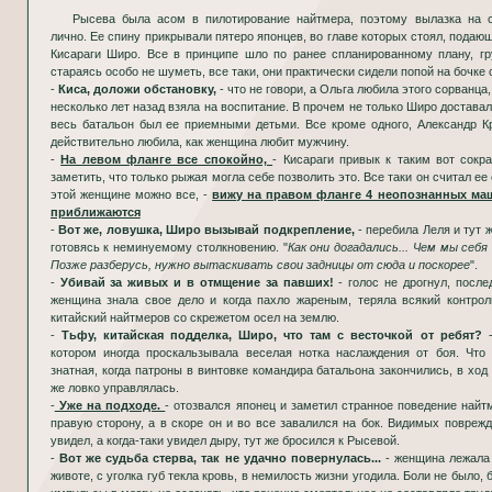
Рысева была асом в пилотирование найтмера, поэтому вылазка на спорную территорию возглавила
лично. Ее спину прикрывали пятеро японцев, во главе которых стоял, пода
Кисараги Широ. Все в принципе шло по ранее спланированному плану, гр
стараясь особо не шуметь, все таки, они практически сидели попой на бочке 
-
Киса, доложи обстановку,
- что не говори, а Ольга любила этого сорванца,
несколько лет назад взяла на воспитание. В прочем не только Широ достава
весь батальон был ее приемными детьми. Все кроме одного, Александр Кр
действительно любила, как женщина любит мужчину.
-
На левом фланге все спокойно,
- Кисараги привык к таким вот сокр
заметить, что только рыжая могла себе позволить это. Все таки он считал е
этой женщине можно все, -
вижу на правом фланге 4 неопознанных маш
приближаются
-
Вот же, ловушка, Широ вызывай подкрепление,
- перебила Леля и тут 
готовясь к неминуемому столкновению. "
Как они догадались... Чем мы себя
Позже разберусь, нужно вытаскивать свои задницы от сюда и поскорее
".
-
Убивай за живых и в отмщение за павших!
- голос не дрогнул, после
женщина знала свое дело и когда пахло жареным, теряла всякий контроль
китайский найтмеров со скрежетом осел на землю.
-
Тьфу, китайская подделка, Широ, что там с весточкой от ребят?
-
котором иногда проскальзывала веселая нотка наслаждения от боя. Что 
знатная, когда патроны в винтовке командира батальона закончились, в ход
же ловко управлялась.
-
Уже на подходе.
- отозвался японец и заметил странное поведение найт
правую сторону, а в скоре он и во все завалился на бок. Видимых поврежд
увидел, а когда-таки увидел дыру, тут же бросился к Рысевой.
-
Вот же судьба стерва, так не удачно повернулась...
- женщина лежала
животе, с уголка губ текла кровь, в немилость жизни угодила. Боли не было