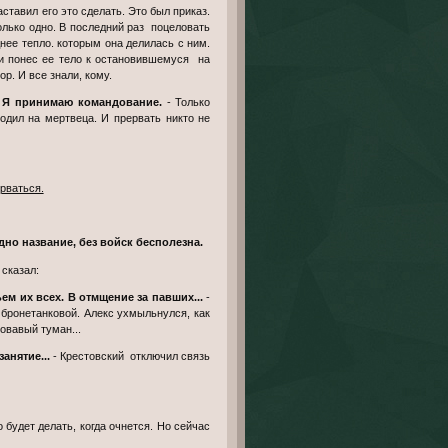
олько одно. В последний раз поцеловать
нее тепло. которым она делилась с ним.
 и понес ее тело к остановившемуся на
ор. И все знали, кому.
и. Я принимаю командование.
- Только
одил на мертвеца. И прервать никто не
орваться.
одно название, без войск бесполезна.
 сказал:
ем их всех. В отмщение за павших...
-
бронетанковой. Алекс ухмыльнулся, как
овавый туман...
анятие...
- Крестовский отключил связь