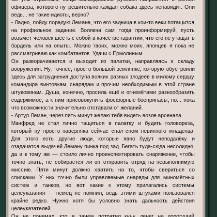
офицера, которого ну решительно каждая собака здесь ненавидит. Они
ведь... не такие идиоты, верно?
- Ладно, пойду порадую Лемана, что его задница в кои-то веки потащится
на профильное задание. Воллена сам тогда проинформируй, пусть
возьмёт человек шесть с собой в качестве гарантии, что его не утащат в
бордель или на опыты. Можно твоих, можно моих, японцев я пока не
рассматриваю как комбатантов. Удачи с Ермолиным.
Он разворачивается и выходит из палатки, направляясь к складу
вооружения. Ну, точнее, просто большой землянке, которую обустроили
здесь для затруднения доступа всяких разных злодеев в милому сердцу
командира винтовкам, снарядам и прочим необходимым в этой стране
штуковинам. Душа, конечно, просила ещё и огнемётами разнообразить
содержимое, а к ним присовокупить фосфорные боеприпасы, но... пока
что возможности значительно отставали от желаний.
- Артур Леман, через пять минут желаю тебя видеть возле арсенала.
Манфред не стал лично тащиться в палатку и будить головореза,
который ну просто наверняка сейчас спал сном невинного младенца.
Для этого есть другие люди, которые явно будут неподалёку и
озадачатся выдачей Леману пинка под зад. Бегать туда-сюда несолидно,
да и к тому же — стоило лично проинспектировать снаряжение, чтобы
точно знать, не собирается ли он отправить отряд на невыполнимую
миссию. Пяти минут должно хватить на то, чтобы свериться со
списками. У них точно были управляемые снаряды для миномётных
систем и танков, но вот какие к этому прилагались системы
целеуказания — немец не помнил, ведь этими штуками пользовался
крайне редко. Нужно хотя бы условно знать дальность действия
целеуказателей.
Он не понимал, кто и зачем потратил кучу денег на дорогущий