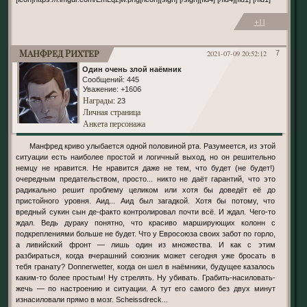
+11
Манфред Рихтер
2021-07-09 20:52:12
7
Один очень злой наёмник
Сообщений:
445
Уважение:
+1606
Награды
: 23
Личная страница
Анкета персонажа
Манфред криво улыбается одной половиной рта. Разумеется, из этой
ситуации есть наиболее простой и логичный выход, но он решительно
немцу не нравится. Не нравится даже не тем, что будет (не будет!)
очередным предательством, просто... никто не даёт гарантий, что это
радикально решит проблему целиком или хотя бы доведёт её до
пристойного уровня. Аид... Аид был загадкой. Хотя бы потому, что
вредный сукин сын де-факто контролировал почти всё. И ждал. Чего-то
ждал. Ведь дураку понятно, что красиво марширующих колонн с
подкреплениями больше не будет. Что у Евросоюза своих забот по горло,
а ливийский фронт — лишь один из множества. И как с этим
разбираться, когда вчерашний союзник может сегодня уже бросать в
тебя гранату? Donnerwetter, когда он шел в наёмники, будущее казалось
каким-то более простым! Ну стрелять. Ну убивать. Грабить-насиловать-
жечь — по настроению и ситуации. А тут его самого без двух минут
изнасиловали прямо в мозг. Scheissdreck...