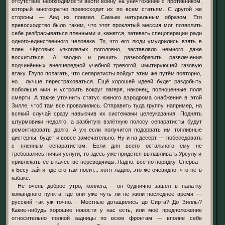
отсутствие необходимости вести войну на уничтожение с противником,
который многократно превосходит их по всем статьям. С другой же
стороны — Аид их поимел. Самым натуральным образом. Его
превосходство было таким, что этот проклятый мессия мог позволить
себе разбрасываться пленными и, кажется, затевать спецоперации ради
одного-единственного человека. То, что его люди умудрились взять в
плен чёртовых узкоглазых поголовно, заставляло немного даже
восхититься. А заодно и решить разнообразить развлечения
подчинённых внеочередной учебной тревогой, имитирующей газовую
атаку. Глупо полагать, что сепаратисты пойдут этим же путём повторно,
но... лучше перестраховаться. Ещё хорошей идеей будет раздобыть
побольше мин и устроить вокруг лагеря, наконец, полноценные поля
смерти. А также уточнить статус южного аэродрома снабжения в этой
Зилле, чтоб там все провалились. Отправить туда группу, например, на
всякий случай сразу навьючив их системами целеуказания. Поднять
штурмовики недолго, а разбитую взлётную полосу сепаратисты будут
ремонтировать долго. А уж если получится подорвать им топливные
цистерны, будет и вовсе замечательно. Ну и на десерт — побеседовать
с пленным сепаратистом. Если для всего остального ему не
требовались ничьи услуги, то здесь уже придётся вылавливать Урсулу и
привлекать её в качестве переводчицы. Ладно, всё по порядку. Сперва -
к Бесу зайти, где его там носит... хотя ладно, это же очевидно, что не в
кабаке.
- Не очень доброе утро, коллега, - он буднично зашел в палатку
командного пункта, где они уже чуть ли не жили последнее время —
русский так уж точно. - Местные дотащились до Сирта? До Зиллы?
Какие-нибудь хорошие новости у нас есть, или моё предположение
относительно полной задницы по всем фронтам — вполне себе