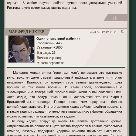
сделать. В любом случае, сейчас лучше всего дождаться указаний
Рихтера, а уже потом размышлять над этим.
+11
Манфред Рихтер
2021-07-19 19:24:14
11
Один очень злой наёмник
Сообщений:
445
Уважение:
+1606
Награды
: 23
Личная страница
Анкета персонажа
Манфред морщится на "герр гауптман", но делает это настолько
вяло, вряд ли даже самый придирчивый наблюдатель заметит, что он
недоволен. Казалось, он потерял своё звание давным-давно, хотя
прошло не так много времени. И, само собой, воспоминания о
"Валькирии" и о потерянной "нормальной" жизни были болезненными.
Хотя ладно, это Артур Леман, он и дипломатия это как Чарльз
Британский и контрацепция. Проще терпеть, чем переучивать, больно
ценный кадр, мать его. И этого ценного кадра сейчас придётся посылать
в такую задницу задниц, что мелочные придирки из-за формы обращения
можно оставить, что называется, за кадром.
- Не буду ходить вокруг да около. Мы влипли достаточно крепко.
Лягушатников на авиабазе Сирта знатно подрезали в самом буквальном
смысле, поэтому поддержка ударной авиации покамест накрылась.
Аэродром южнее, Зилла, вообще под контролем сепаратистов. Да, вот