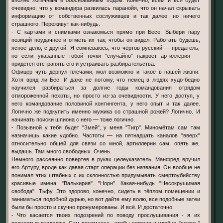
вполне логичным и обоснованным ходом. Конечно, всем и вся будет
очевидно, что у командира развилась паранойя, что он начал скрывать
информацию от собственных сослуживцев и так далее, но ничего
страшного. Переживут как-нибудь.
- С картами и снимками ознакомься прямо при Бесе. Выбери пару
позиций поудачнее и отметь их так, чтобы он видел. Работать будешь,
ясное дело, с другой. Я сомневаюсь, что чёртов русский — предатель,
но если указанные тобой точки "случайно" накроет артиллерия —
придётся отстранять его и устраивать разбирательства.
Офицер чуть дёрнул плечами, мол возможно и такое в нашей жизни.
Хотя вряд ли Бес. И даже не потому, что немец в людях худо-бедно
научился разбираться за долгие годы командования отрядом
отмороженной пехоты, но просто из-за очевидности. У него доступ, у
него командование половиной контингента, у него опыт и так далее.
Логично же подкупить именно мужика со страшной рожей? Логично. И
начинать поиски шпиона с него — тоже логично.
- Позывной у тебя будет "Змей", у меня "Тигр". Миномётам сам там
назначишь какие удобно. Частоты — на пятнадцать каналов "вверх"
относительно общей для связи со мной, артиллерии сам, опять же,
выдашь. Там много свободных. Очень.
Немного рассеянно повертев в руках целеуказатель, Манфред вручил
его Артуру, вроде как давая старт операции без названия. Он вообще не
понимал этих штабных с их склонностью придумывать смертоубийству
красивые имена. "Валькирия". "Норн". Какая-нибудь "Несокрушимая
свобода". Тьфу. Это здорово, конечно, сидеть в тёплом помещении и
заниматься подобной дурью, но вот дайте ему волю, все подобные затеи
были бы просто и скучно пронумерованы. И всё. И достаточно.
- Что касается твоих подозрений по поводу прослушивания - я их