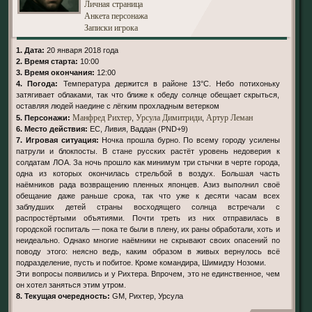
Личная страница
Анкета персонажа
Записки игрока
1. Дата:
20 января 2018 года
2. Время старта:
10:00
3. Время окончания:
12:00
4. Погода:
Температура держится в районе 13°С. Небо потихоньку
затягивает облаками, так что ближе к обеду солнце обещает скрыться,
оставляя людей наедине с лёгким прохладным ветерком
Манфред Рихтер
Урсула Димитриди
Артур Леман
5. Персонажи:
,
,
6. Место действия:
ЕС, Ливия, Ваддан (PND+9)
7. Игровая ситуация:
Ночка прошла бурно. По всему городу усилены
патрули и блокпосты. В стане русских растёт уровень недоверия к
солдатам ЛОА. За ночь прошло как минимум три стычки в черте города,
одна из которых окончилась стрельбой в воздух. Большая часть
наёмников рада возвращению пленных японцев. Азиз выполнил своё
обещание даже раньше срока, так что уже к десяти часам всех
заблудших детей страны восходящего солнца встречали с
распростёртыми объятиями. Почти треть из них отправилась в
городской госпиталь — пока те были в плену, их раны обработали, хоть и
неидеально. Однако многие наёмники не скрывают своих опасений по
поводу этого: неясно ведь, каким образом в живых вернулось всё
подразделение, пусть и побитое. Кроме командира, Шимидзу Нозоми.
Эти вопросы появились и у Рихтера. Впрочем, это не единственное, чем
он хотел заняться этим утром.
8. Текущая очередность:
GM, Рихтер, Урсула