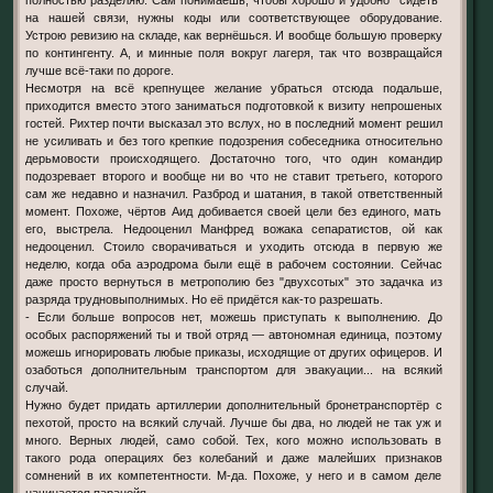
полностью разделяю. Сам понимаешь, чтобы хорошо и удобно "сидеть"
на нашей связи, нужны коды или соответствующее оборудование.
Устрою ревизию на складе, как вернёшься. И вообще большую проверку
по контингенту. А, и минные поля вокруг лагеря, так что возвращайся
лучше всё-таки по дороге.
Несмотря на всё крепнущее желание убраться отсюда подальше,
приходится вместо этого заниматься подготовкой к визиту непрошеных
гостей. Рихтер почти высказал это вслух, но в последний момент решил
не усиливать и без того крепкие подозрения собеседника относительно
дерьмовости происходящего. Достаточно того, что один командир
подозревает второго и вообще ни во что не ставит третьего, которого
сам же недавно и назначил. Разброд и шатания, в такой ответственный
момент. Похоже, чёртов Аид добивается своей цели без единого, мать
его, выстрела. Недооценил Манфред вожака сепаратистов, ой как
недооценил. Стоило сворачиваться и уходить отсюда в первую же
неделю, когда оба аэродрома были ещё в рабочем состоянии. Сейчас
даже просто вернуться в метрополию без "двухсотых" это задачка из
разряда трудновыполнимых. Но её придётся как-то разрешать.
- Если больше вопросов нет, можешь приступать к выполнению. До
особых распоряжений ты и твой отряд — автономная единица, поэтому
можешь игнорировать любые приказы, исходящие от других офицеров. И
озаботься дополнительным транспортом для эвакуации... на всякий
случай.
Нужно будет придать артиллерии дополнительный бронетранспортёр с
пехотой, просто на всякий случай. Лучше бы два, но людей не так уж и
много. Верных людей, само собой. Тех, кого можно использовать в
такого рода операциях без колебаний и даже малейших признаков
сомнений в их компетентности. М-да. Похоже, у него и в самом деле