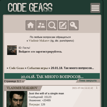
По любым вопросам обращаться
Vladimir Makarov
к
(tg, dis: punshpwnz)
ID: Гость!
Войдите
зарегистрируйтесь
или
.
Code Geass
События игры
»
»
»
20.01.18. Так много вопросов...
20.01.18. Так много вопросов...
2
»
Тема закрыта
Страница:
1
Vladimir Makarov
2021-07-04 14:41:42
1
Just the will of a single man
Сообщений:
15123
Уважение:
+20489
Награды
: 126