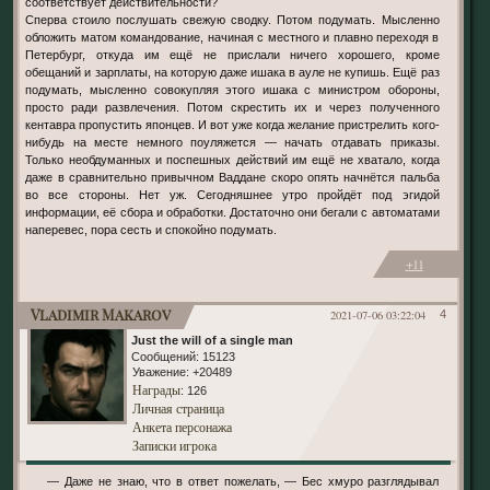
соответствует действительности?
Сперва стоило послушать свежую сводку. Потом подумать. Мысленно
обложить матом командование, начиная с местного и плавно переходя в
Петербург, откуда им ещё не прислали ничего хорошего, кроме
обещаний и зарплаты, на которую даже ишака в ауле не купишь. Ещё раз
подумать, мысленно совокупляя этого ишака с министром обороны,
просто ради развлечения. Потом скрестить их и через полученного
кентавра пропустить японцев. И вот уже когда желание пристрелить кого-
нибудь на месте немного поуляжется — начать отдавать приказы.
Только необдуманных и поспешных действий им ещё не хватало, когда
даже в сравнительно привычном Ваддане скоро опять начнётся пальба
во все стороны. Нет уж. Сегодняшнее утро пройдёт под эгидой
информации, её сбора и обработки. Достаточно они бегали с автоматами
наперевес, пора сесть и спокойно подумать.
+11
Vladimir Makarov
2021-07-06 03:22:04
4
Just the will of a single man
Сообщений:
15123
Уважение:
+20489
Награды
: 126
Личная страница
Анкета персонажа
Записки игрока
— Даже не знаю, что в ответ пожелать, — Бес хмуро разглядывал