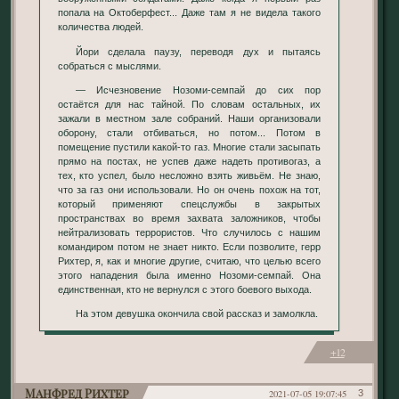
попала на Октоберфест... Даже там я не видела такого
количества людей.
Йори сделала паузу, переводя дух и пытаясь
собраться с мыслями.
— Исчезновение Нозоми-семпай до сих пор
остаётся для нас тайной. По словам остальных, их
зажали в местном зале собраний. Наши организовали
оборону, стали отбиваться, но потом... Потом в
помещение пустили какой-то газ. Многие стали засыпать
прямо на постах, не успев даже надеть противогаз, а
тех, кто успел, было несложно взять живьём. Не знаю,
что за газ они использовали. Но он очень похож на тот,
который применяют спецслужбы в закрытых
пространствах во время захвата заложников, чтобы
нейтрализовать террористов. Что случилось с нашим
командиром потом не знает никто. Если позволите, герр
Рихтер, я, как и многие другие, считаю, что целью всего
этого нападения была именно Нозоми-семпай. Она
единственная, кто не вернулся с этого боевого выхода.
На этом девушка окончила свой рассказ и замолкла.
+12
Манфред Рихтер
2021-07-05 19:07:45
3