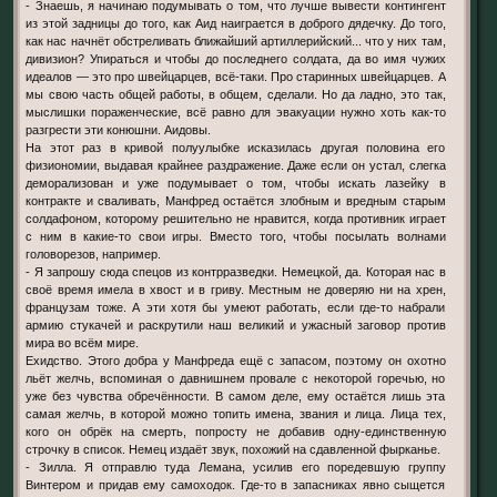
- Знаешь, я начинаю подумывать о том, что лучше вывести контингент
из этой задницы до того, как Аид наиграется в доброго дядечку. До того,
как нас начнёт обстреливать ближайший артиллерийский... что у них там,
дивизион? Упираться и чтобы до последнего солдата, да во имя чужих
идеалов — это про швейцарцев, всё-таки. Про старинных швейцарцев. А
мы свою часть общей работы, в общем, сделали. Но да ладно, это так,
мыслишки пораженческие, всё равно для эвакуации нужно хоть как-то
разгрести эти конюшни. Аидовы.
На этот раз в кривой полуулыбке исказилась другая половина его
физиономии, выдавая крайнее раздражение. Даже если он устал, слегка
деморализован и уже подумывает о том, чтобы искать лазейку в
контракте и сваливать, Манфред остаётся злобным и вредным старым
солдафоном, которому решительно не нравится, когда противник играет
с ним в какие-то свои игры. Вместо того, чтобы посылать волнами
головорезов, например.
- Я запрошу сюда спецов из контрразведки. Немецкой, да. Которая нас в
своё время имела в хвост и в гриву. Местным не доверяю ни на хрен,
французам тоже. А эти хотя бы умеют работать, если где-то набрали
армию стукачей и раскрутили наш великий и ужасный заговор против
мира во всём мире.
Ехидство. Этого добра у Манфреда ещё с запасом, поэтому он охотно
льёт желчь, вспоминая о давнишнем провале с некоторой горечью, но
уже без чувства обречённости. В самом деле, ему остаётся лишь эта
самая желчь, в которой можно топить имена, звания и лица. Лица тех,
кого он обрёк на смерть, попросту не добавив одну-единственную
строчку в список. Немец издаёт звук, похожий на сдавленной фырканье.
- Зилла. Я отправлю туда Лемана, усилив его поредевшую группу
Винтером и придав ему самоходок. Где-то в запасниках явно сыщется