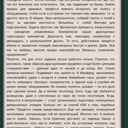
так вот внезапно оно получилось. Так, как падающие на башку бомбы
вредны для здоровья, придётся немного испортить им полосу и
оборудование, чтобы если и устроили эти говнюки нам авианалёт, то из
другого места. В общем, бери целеуказатель, собирай группу и топай к
Бесу за картами местности. Возьмёшь с собой Винтера для
подстраховки. Задача простая, как британскую принцессу изнасиловать
— наведение управляемых боеприпасов наших драгоценных
самоходных миномётов. Дальность там, навскидку, километров с
двенадцать, у целеуказателя десять. То есть, действовать придётся
вблизи от вражеских позиций, максимально быстро и дерзко. Днём. Всё
как ты любишь, миссия сродни самоубийству. Вопросы, пожелания,
предложения?
Понятно, что для этого задания лучше работать ночью. Понятно, что
рисковать таким образом драгоценными орудиями и ещё более ценными
специалистами — дрянная идея от начала и до конца. Вот только
времени маловато. Поджимает оно, время-то. И Манфред, закономерно
опасающийся удара с воздуха в самые ближайшие часы, должен хоть
как-то опередить чёртовых сепаратистов, в идеале ещё и угробив им
целую прорву оборудования. Не своими, понятно, руками — но его дело
уже сделано ночью. Да и негоже пехотинцу лезть туда, где требуются
разведчики, даже и слепленные из таких же точно пехотинцев. М-да.
Вернутся в метрополию — стоит организовать подготовку полноценных
диверсионных отрядов. Больше нет за спиной KSK и тому подобных
ребят. Придётся самим выкручиваться. Ещё нет авиации, полноценной
артиллерии, контрразведки той же проклятущей. Многого нет. А воевать
как-то нужно. Хорошо, если Ермолин достанет из задницы башку и
действительно хоть как-то поможет, хотя бы установив контроль над
артиллеристами. Небольшая паника и какие-никакие потери будут