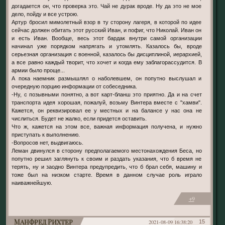
догадается он, что проверка это. Чай не дурак вроде. Ну да это не мое
дело, пойду и все устрою.
Артур бросил мимолетный взор в ту сторону лагеря, в которой по идее
сейчас должен обитать этот русский Иван, и пофиг, что Николай. Иван он
и есть Иван. Вообще, весь этот бардак внутри самой организации
начинал уже порядком напрягать и утомлять. Казалось бы, вроде
серьезная организация с военной, казалось бы дисциплиной, иерархией,
а все равно каждый творит, что хочет и когда ему заблагорассудится. В
армии было проще...
А пока наемник размышлял о наболевшем, он попутно выслушал и
очередную порцию информации от собеседника.
-Ну, с позывными понятно, а вот карт-бланш это приятно. Да и на счет
транспорта идея хорошая, пожалуй, возьму Винтера вместе с "хамви".
Кажется, он реквизировал ее у местных и на балансе у нас она не
числиться. Будет не жалко, если придется оставить.
Что ж, кажется на этом все, важная информация получена, и нужно
приступать к выполнению.
-Вопросов нет, выдвигаюсь.
Леман двинулся в сторону предполагаемого местонахождения Беса, но
попутно решил заглянуть к своим и раздать указания, что б время не
терять, ну и заодно Винтера предупредить, что б брал себя, машину и
тоже был на низком старте. Время в данном случае роль играло
наиважнейшую.
+9
Манфред Рихтер
2021-08-09 16:38:20
15