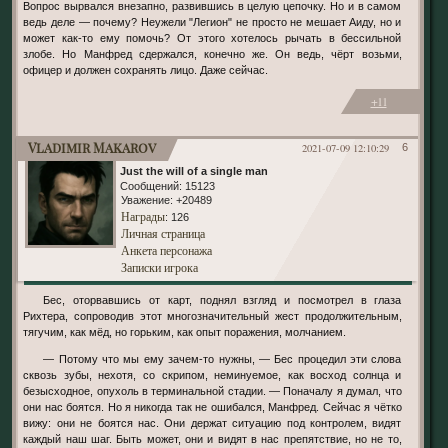
Вопрос вырвался внезапно, развившись в целую цепочку. Но и в самом
ведь деле — почему? Неужели "Легион" не просто не мешает Аиду, но и
может как-то ему помочь? От этого хотелось рычать в бессильной
злобе. Но Манфред сдержался, конечно же. Он ведь, чёрт возьми,
офицер и должен сохранять лицо. Даже сейчас.
+11
Vladimir Makarov
2021-07-09 12:10:29
6
Just the will of a single man
Сообщений:
15123
Уважение:
+20489
Награды
: 126
Личная страница
Анкета персонажа
Записки игрока
Бес, оторвавшись от карт, поднял взгляд и посмотрел в глаза
Рихтера, сопроводив этот многозначительный жест продолжительным,
тягучим, как мёд, но горьким, как опыт поражения, молчанием.
— Потому что мы ему зачем-то нужны, — Бес процедил эти слова
сквозь зубы, нехотя, со скрипом, неминуемое, как восход солнца и
безысходное, опухоль в терминальной стадии. — Поначалу я думал, что
они нас боятся. Но я никогда так не ошибался, Манфред. Сейчас я чётко
вижу: они не боятся нас. Они держат ситуацию под контролем, видят
каждый наш шаг. Быть может, они и видят в нас препятствие, но не то,