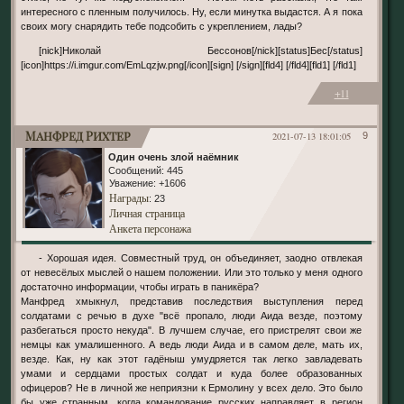
интересного с пленным получилось. Ну, если минутка выдастся. А я пока
своих могу снарядить тебе подсобить с укреплением, лады?
[nick]Николай Бессонов[/nick][status]Бес[/status]
[icon]https://i.imgur.com/EmLqzjw.png[/icon][sign] [/sign][fld4] [/fld4][fld1] [/fld1]
+11
Манфред Рихтер
2021-07-13 18:01:05
9
Один очень злой наёмник
Сообщений:
445
Уважение:
+1606
Награды
: 23
Личная страница
Анкета персонажа
- Хорошая идея. Совместный труд, он объединяет, заодно отвлекая
от невесёлых мыслей о нашем положении. Или это только у меня одного
достаточно информации, чтобы играть в паникёра?
Манфред хмыкнул, представив последствия выступления перед
солдатами с речью в духе "всё пропало, люди Аида везде, поэтому
разбегаться просто некуда". В лучшем случае, его пристрелят свои же
немцы как умалишенного. А ведь люди Аида и в самом деле, мать их,
везде. Как, ну как этот гадёныш умудряется так легко завладевать
умами и сердцами простых солдат и куда более образованных
офицеров? Не в личной же неприязни к Ермолину у всех дело. Это было
бы уже странным, когда командование русских направляет в регион