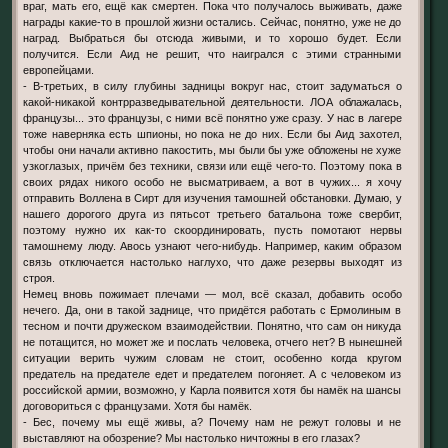
враг, мать его, ещё как смертен. Пока что получалось выживать, даже
награды какие-то в прошлой жизни остались. Сейчас, понятно, уже не до
наград. Выбраться бы отсюда живыми, и то хорошо будет. Если
получится. Если Аид не решит, что наигрался с этими странными
европейцами.
- В-третьих, в силу глубины задницы вокруг нас, стоит задуматься о
какой-никакой контрразведывательной деятельности. ЛОА облажалась,
французы... это французы, с ними всё понятно уже сразу. У нас в лагере
тоже наверняка есть шпионы, но пока не до них. Если бы Аид захотел,
чтобы они начали активно пакостить, мы были бы уже обложены не хуже
узкоглазых, причём без техники, связи или ещё чего-то. Поэтому пока в
своих рядах никого особо не высматриваем, а вот в чужих... я хочу
отправить Воллена в Сирт для изучения тамошней обстановки. Думаю, у
нашего дорогого друга из пятьсот третьего батальона тоже свербит,
поэтому нужно их как-то скоординировать, пусть помотают нервы
тамошнему люду. Авось узнают чего-нибудь. Например, каким образом
связь отключается настолько наглухо, что даже резервы выходят из
строя.
Немец вновь пожимает плечами — мол, всё сказал, добавить особо
нечего. Да, они в такой заднице, что придётся работать с Ермолиным в
тесном и почти дружеском взаимодействии. Понятно, что сам он никуда
не потащится, но может же и послать человека, отчего нет? В нынешней
ситуации верить чужим словам не стоит, особенно когда кругом
предатель на предателе едет и предателем погоняет. А с человеком из
российской армии, возможно, у Карла появится хотя бы намёк на шансы
договориться с французами. Хотя бы намёк.
- Бес, почему мы ещё живы, а? Почему нам не режут головы и не
выставляют на обозрение? Мы настолько ничтожны в его глазах?