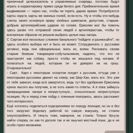
приличный целеуказатель и управляемые снаряды, поэтому будут
играть в корректировку прямо среди белого дня. Приблизительное время
выдвижения — через час, чтобы не терять даром время. Потребуются
карты округи, карты же минных полей, если есть. Ну и чтобы кто-нибудь
слегка занял основную ораву злобных шимпанзе, допустим, старым-
добрым артиллерийским ударом по голове. Ермолин мог бы помочь
здесь разве что отправкой своих людей к артиллеристам, чтобы те
внезапным образом не решили выбрать целью наш лагерь.
С Сиртом всё несколько сложнее банального "пойдите и разнюхайте", но
здесь особого выбора нет и быть не может. Сотрудничать с русскими
активно, ведь они официальные, мать их, вояки. Рисковать своим
старым боевым товарищем-собутыльником, надеясь, что его не
пристрелят как собаку, просто чтобы не мешался под ногами. И
полагаться на людей, которым он не доверял ни на грош.
Очаровательно!
- Сирт... Карл с некоторым эскортом поедет к русским, оттуда уже с
некоторыми русскими двинет на север, как Шер-Хан, мать его. Это уже
от тебя зависит, когда всё завертится, ведь тут без одобрения Ермолина
хрена лысого мы получим, а не хоть какие-то ответы. А я пока займусь
превращением лагеря в неприступную... относительно неприступную
позицию. Ну и перед этим пойду с пленным поиграюсь, авось расскажет
чего интересного.
Ещё хотелось поделиться подозрениями по поводу японцев, но он и без
того загрузил бедолагу работой по самую макушку, не стоило
злоупотреблять. И тянуть тоже, наверное, не стоило. Только Урсулу
найти сперва, он как-то доселе так и не выучил местный язык, да и не
особо горел желанием.