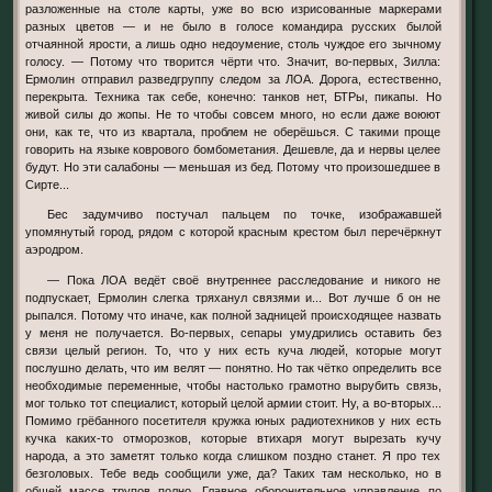
разложенные на столе карты, уже во всю изрисованные маркерами
разных цветов — и не было в голосе командира русских былой
отчаянной ярости, а лишь одно недоумение, столь чуждое его зычному
голосу. — Потому что творится чёрти что. Значит, во-первых, Зилла:
Ермолин отправил разведгруппу следом за ЛОА. Дорога, естественно,
перекрыта. Техника так себе, конечно: танков нет, БТРы, пикапы. Но
живой силы до жопы. Не то чтобы совсем много, но если даже воюют
они, как те, что из квартала, проблем не оберёшься. С такими проще
говорить на языке коврового бомбометания. Дешевле, да и нервы целее
будут. Но эти салабоны — меньшая из бед. Потому что произошедшее в
Сирте...
Бес задумчиво постучал пальцем по точке, изображавшей
упомянутый город, рядом с которой красным крестом был перечёркнут
аэродром.
— Пока ЛОА ведёт своё внутреннее расследование и никого не
подпускает, Ермолин слегка тряханул связями и... Вот лучше б он не
рыпался. Потому что иначе, как полной задницей происходящее назвать
у меня не получается. Во-первых, сепары умудрились оставить без
связи целый регион. То, что у них есть куча людей, которые могут
послушно делать, что им велят — понятно. Но так чётко определить все
необходимые переменные, чтобы настолько грамотно вырубить связь,
мог только тот специалист, который целой армии стоит. Ну, а во-вторых...
Помимо грёбанного посетителя кружка юных радиотехников у них есть
кучка каких-то отморозков, которые втихаря могут вырезать кучу
народа, а это заметят только когда слишком поздно станет. Я про тех
безголовых. Тебе ведь сообщили уже, да? Таких там несколько, но в
общей массе трупов полно. Главное оборонительное управление по