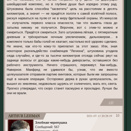
швейцарский комплекс, но в глубине души был изрядно этому рад.
Штуковина была способна "засветить" цель на расстоянии в десять
километров, а значит — не придётся ползти к самой взлётной полосе,
рискуя нарваться на пулю от не в меру бдительной охраны. Из минусов
— излучатель первого класса опасности, так что выжечь глаза до
затылка никому не получится. Впрочем, вот с этим-то можно и
смириться. Придётся смириться. Зато штуковина лёгкая, с пятикратным
дневным и трёхкратным ночным увеличением, дальномером... в
комплекте только бабы голой не хватает, настолько всё здорово сделано.
Не иначе, как кто-то кому-то приплатил за этот заказ. Или, зная
некоторое разгильдяйство снабженцев "Легиона", штуковина угодила
сюда случайно, и где-то за тысячи километров отсюда сейчас рвут на
заднице волосы от досады какие-нибудь диверсанты, оставшиеся без
рабочего инструмента. Ничего страшного, переживут. Как-нибудь.
Наверное. Манфред не удивился бы, узнав, что им вместо
целеуказателя отправили партию винтовок, которые были им запрошены
ещё в начале операции. Осторожно держа в руках целеуказатель, он
вышел из землянки, недовольно щурясь от солнечного, мать его, света.
Прогноз утверждал, что скоро станет пасмурно и прохладно. Лучше бы
они не врали.
+10
Arthur Lehman
2021-07-13 20:28:19
10
Злобная черепушка
Сообщений:
567