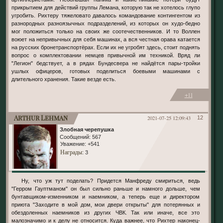
прикрытием для действий группы Лемана, которую так не хотелось глупо
угробить. Рихтеру тяжеловато давалось командование контингентом из
разнородных разноязычных подразделений, из которых он худо-бедно
мог положиться только на своих же соотечественников. И то Воллен
воюет на непривычных для себя машинах, а вся честная орава катается
на русских бронетранспортёрах. Если их не угробят здесь, стоит поднять
вопрос о комплектовании немцев привычной им техникой. Вряд ли
"Легион" бедствует, а в рядах Бундесвера не найдётся пары-тройки
ушлых офицеров, готовых поделиться боевыми машинами с
длительного хранения. Такие везде есть.
+11
Arthur Lehman
2021-07-25 12:09:43
12
Злобная черепушка
Сообщений:
567
Уважение:
+541
Награды
: 3
Ну, что уж тут поделать? Придется Манфреду смириться, ведь
"Герром Гауптманом" он был сильно раньше и намного дольше, чем
бунтавщиком-изменником и наемником, а теперь еще и директором
приюта "Заходите в мой дом, мои двери открыты" для потерянных и
обездоленных наемников из других ЧВК. Так или иначе, все это
малозначимо и к делу не относится. Куда важнее, что Рихтер наконец-