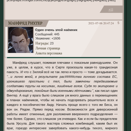
[icon]https://i.imgur.com/EmLqzjw.png[/icon][sign] [/sign][fld4] [/fld4][fld1] [/fld1]
+11
Манфред Рихтер
2021-07-06 20:47:24
5
Один очень злой наёмник
Сообщений:
445
Уважение:
+1606
Награды
: 23
Личная страница
Анкета персонажа
Манфред слушает, пожимая плечами с показным равнодушием. Он
уже, в целом, в курсе, что в Сирте произошла какая-то грандиозная
пакость. И что с Зиллой всё не так легко и просто — тоже догадывается.
"...и лично мной, в результате рас#####ства личного состава ЕС,
уронившего простыни с тел, были замечены передвигаемые
солдатами трупы на носилках, лишённые голов. Судя по экипировке и
обмундированию, покойные были военными лётчиками."
, как писал один
Винтер. А ещё у врага было слишком уж много данных о перемещениях
и планах наёмников, чтобы не начать подозревать решительно всех и
каждого в пособничестве Аиду. Начать проще всего с того же Беса, он
вон он. Рядом. Прямо перед носом. Возможности для диверсионной
работы имеет отменные, для разложения вверенного подразделения —
тем более. Однако, это слишком уж очевидно. Как и если бы предателем
была Урсула. Для такого мастера сложных комбинаций, каким был их
враг, гораздо интереснее завербовать какого-нибудь тихого, мирного