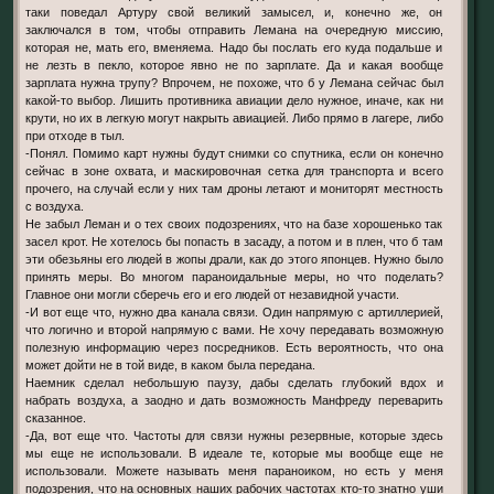
таки поведал Артуру свой великий замысел, и, конечно же, он
заключался в том, чтобы отправить Лемана на очередную миссию,
которая не, мать его, вменяема. Надо бы послать его куда подальше и
не лезть в пекло, которое явно не по зарплате. Да и какая вообще
зарплата нужна трупу? Впрочем, не похоже, что б у Лемана сейчас был
какой-то выбор. Лишить противника авиации дело нужное, иначе, как ни
крути, но их в легкую могут накрыть авиацией. Либо прямо в лагере, либо
при отходе в тыл.
-Понял. Помимо карт нужны будут снимки со спутника, если он конечно
сейчас в зоне охвата, и маскировочная сетка для транспорта и всего
прочего, на случай если у них там дроны летают и мониторят местность
с воздуха.
Не забыл Леман и о тех своих подозрениях, что на базе хорошенько так
засел крот. Не хотелось бы попасть в засаду, а потом и в плен, что б там
эти обезьяны его людей в жопы драли, как до этого японцев. Нужно было
принять меры. Во многом параноидальные меры, но что поделать?
Главное они могли сберечь его и его людей от незавидной участи.
-И вот еще что, нужно два канала связи. Один напрямую с артиллерией,
что логично и второй напрямую с вами. Не хочу передавать возможную
полезную информацию через посредников. Есть вероятность, что она
может дойти не в той виде, в каком была передана.
Наемник сделал небольшую паузу, дабы сделать глубокий вдох и
набрать воздуха, а заодно и дать возможность Манфреду переварить
сказанное.
-Да, вот еще что. Частоты для связи нужны резервные, которые здесь
мы еще не использовали. В идеале те, которые мы вообще еще не
использовали. Можете называть меня параноиком, но есть у меня
подозрения, что на основных наших рабочих частотах кто-то знатно уши