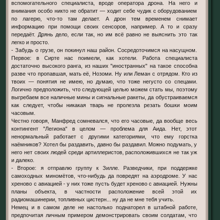
вспомогательного специалиста, вроде оператора дрона. На него и
внимания особо никто не обратит — ходит себе чудик с оборудованием
по лагерю, что-то там делает. А дрон тем временем снимает
информацию при помощи своих сенсоров, например. А то и сразу
передаёт. Дрянь дело, если так, но им всё равно не выяснить это так
легко и просто.
- Забудь о грузе, он покинул наш район. Сосредоточимся на насущном.
Первое: в Сирте нас поимели, как хотели. Работа специалиста
достаточно высокого ранга, из наших "иностранных" на такое способна
разве что пропавшая, мать её, Нозоми. Ну или Леман с отрядом. Кто из
твоих — понятия не имею, но думаю, что тоже негусто со спецами.
Логично предположить, что следующей целью можем стать мы, поэтому
выгребаем все наличные мины и сигнальные ракеты, да обустраиваемся
как следует, чтобы никакая тварь не пролезла резать бошки моим
часовым.
Честно говоря, Манфред сомневался, что его часовые, да вообще весь
контингент "Легиона" в целом — проблема для Аида. Нет, этот
ненормальный работает с другими категориями, что ему горстка
наёмников? Хотел бы раздавить, давно бы раздавил. Можно подумать, у
него нет своих людей среди артиллеристов, расположившихся не так уж
и далеко.
- Второе: я отправлю группу к Зилле. Разведчики, при поддержке
самоходных миномётов, что-нибудь да повредят на аэродроме. У нас
хреново с авиацией - у них тоже пусть будет хреново с авиацией. Нужны
планы объекта, в частности расположение всей этой их
радиомашинерии, топливных цистерн... ну да не мне тебя учить.
Немец и в самом деле не настолько поднаторел в штабной работе,
предпочитая личным примером демонстрировать своим солдатам, что