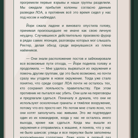
прогремели первые взрывы и наши группы разделили.
Мы ожидали прибытия колонны согласно данным
разведки ЛОА, а противник всё это время сидел у нас
под носом и наблюдал.
Йори сжала ладони и виновато опустила голову,
принимая произошедшее не иначе как свою личную
неудачу. Случившееся действительно произвело фурор
в рядах самих японцев, разговоры которых мог слышать
Рихтер, делая обход среди вернувшихся из плена
наёмников.
— Они знали расположение постов и заблокировали
все возможные пути отхода, — Йори подняла голову и
продолжила. — Мне удалось вырваться из окружения и
помочь другим группам, где это было возможно, но почти
сразу мы угодили в новое окружение. Тогда уже стало
понятно, что среди солдат ЛОА почти не осталось тех,
кто сохранил лояльность правительству. При этом
противник не пытался нас убить. Они шли на переговоры
и предлагали сдаться. Поначалу я думала, что они не
используют осколочные гранаты и тяжёлое вооружение,
потому что его просто нет. Но потом мне стало ясно, что
они хотят заполучить нас живыми. Это же подтвердил
один из их командиров, когда у нас не осталось иного
выхода, кроме как сдаться. Когда мы вышли из
окружения и отправились к машине, я поняла, что у нас
не было шансов: улицы и все переулки были заполнены
вооружёнными солдатами. Даже когда я первый раз