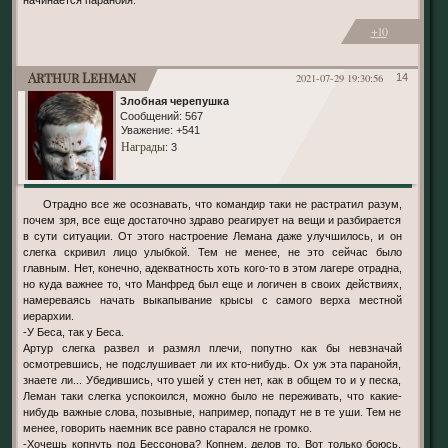
начинается паранойя.
+10
Arthur Lehman
2021-07-29 19:30:56
14
Злобная черепушка
Сообщений:
567
Уважение:
+541
Награды
: 3
Отрадно все же осознавать, что командир таки не растратил разум,
почем зря, все еще достаточно здраво реагирует на вещи и разбирается
в сути ситуации. От этого настроение Лемана даже улучшилось, и он
слегка скривил лицо улыбкой. Тем не менее, не это сейчас было
главным. Нет, конечно, адекватность хоть кого-то в этом лагере отрадна,
но куда важнее то, что Манфред был еще и логичен в своих действиях,
намереваясь начать выкапывание крысы с самого верха местной
иерархии.
-У Беса, так у Беса.
Артур слегка развел и размял плечи, попутно как бы невзначай
осмотревшись, не подслушивает ли их кто-нибудь. Ох уж эта паранойя,
знаете ли... Убедившись, что ушей у стен нет, как в общем то и у песка,
Леман таки слегка успокоился, можно было не переживать, что какие-
нибудь важные слова, позывные, например, попадут не в те уши. Тем не
менее, говорить наемник все равно старался не громко.
-Хочешь копнуть под Бессонова? Копнем, делов то. Вот только боюсь,