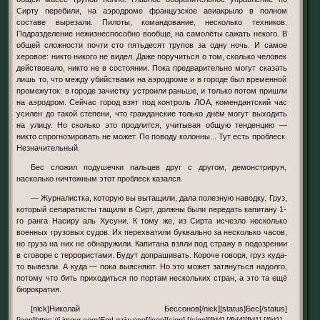
Сирту перебили, на аэродроме французское авиакрыло в полном
составе вырезали. Пилоты, командование, несколько техников.
Подразделение нежизнеспособно вообще, на самолёты сажать некого. В
общей сложности почти сто пятьдесят трупов за одну ночь. И самое
херовое: никто никого не видел. Даже поручиться о том, сколько человек
действовало, никто не в состоянии. Пока предварительно могут сказать
лишь то, что между убийствами на аэродроме и в городе был временной
промежуток: в городе зачистку устроили раньше, и только потом пришли
на аэродром. Сейчас город взят под контроль ЛОА, комендантский час
усилен до такой степени, что гражданские только днём могут выходить
на улицу. Но сколько это продлится, учитывая общую тенденцию —
никто спрогнозировать не может. По поводу колонны... Тут есть проблеск.
Незначительный.
Бес сложил подушечки пальцев друг с другом, демонстрируя,
насколько ничтожным этот проблеск казался.
— Журналистка, которую вы вытащили, дала полезную наводку. Груз,
который сепаратисты тащили в Сирт, должны были передать капитану 1-
го ранга Насиру аль Хусуни. К тому же, из Сирта исчезло несколько
военных грузовых судов. Их перехватили буквально за несколько часов,
но груза на них не обнаружили. Капитана взяли под стражу в подозрении
в сговоре с террористами. Будут допрашивать. Короче говоря, груз куда-
то вывезли. А куда — пока выясняют. Но это может затянуться надолго,
потому что бить приходиться по портам нескольких стран, а это та ещё
бюрократия.
[nick]Николай Бессонов[/nick][status]Бес[/status]