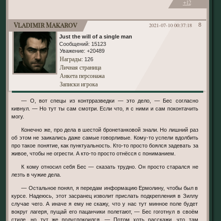
+12
Vladimir Makarov
2021-07-10 00:37:18
8
Just the will of a single man
Сообщений:
15123
Уважение:
+20489
Награды
: 126
Личная страница
Анкета персонажа
Записки игрока
— О, вот спецы из контрразведки — это дело, — Бес согласно
кивнул. — Но тут ты сам смотри. Если что, я с ними и сам поконтачить
могу.
Конечно же, про дела в шестой бронетанковой знали. Но лишний раз
об этом не заикались даже самые говорливые. Кому-то успели вдолбить
про такое понятие, как пунктуальность. Кто-то просто боялся задевать за
живое, чтобы не огрести. А кто-то просто отнёсся с пониманием.
К кому относил себя Бес — сказать трудно. Он просто старался не
лезть в чужие дела.
— Остальное понял, я передам информацию Ермолину, чтобы был в
курсе. Надеюсь, этот засранец изволит прислать подкрепления в Зиллу
случае чего. А иначе я ему не скажу, что у нас тут минное поле будет
вокруг лагеря, пущай его пацанчики полетают, — Бес гоготнул в своём
стиле, но тут же подуспокоился. — Потом хоть расскажи, что там