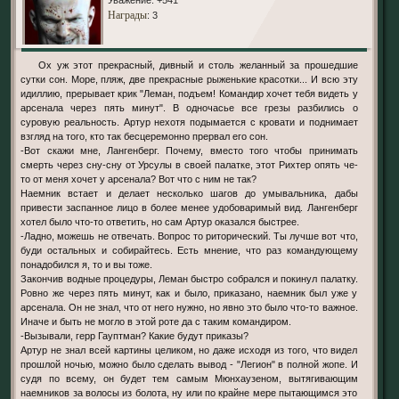
Уважение:
+541
Награды
: 3
Ох уж этот прекрасный, дивный и столь желанный за прошедшие
сутки сон. Море, пляж, две прекрасные рыженькие красотки... И всю эту
идиллию, прерывает крик "Леман, подъем! Командир хочет тебя видеть у
арсенала через пять минут". В одночасье все грезы разбились о
суровую реальность. Артур нехотя подымается с кровати и поднимает
взгляд на того, кто так бесцеремонно прервал его сон.
-Вот скажи мне, Лангенберг. Почему, вместо того чтобы принимать
смерть через сну-сну от Урсулы в своей палатке, этот Рихтер опять че-
то от меня хочет у арсенала? Вот что с ним не так?
Наемник встает и делает несколько шагов до умывальника, дабы
привести заспанное лицо в более менее удобоваримый вид. Лангенберг
хотел было что-то ответить, но сам Артур оказался быстрее.
-Ладно, можешь не отвечать. Вопрос то риторический. Ты лучше вот что,
буди остальных и собирайтесь. Есть мнение, что раз командующему
понадобился я, то и вы тоже.
Закончив водные процедуры, Леман быстро собрался и покинул палатку.
Ровно же через пять минут, как и было, приказано, наемник был уже у
арсенала. Он не знал, что от него нужно, но явно это было что-то важное.
Иначе и быть не могло в этой роте да с таким командиром.
-Вызывали, герр Гауптман? Какие будут приказы?
Артур не знал всей картины целиком, но даже исходя из того, что видел
прошлой ночью, можно было сделать вывод - "Легион" в полной жопе. И
судя по всему, он будет тем самым Мюнхаузеном, вытягивающим
наемников за волосы из болота, ну или по крайне мере пытающимся это