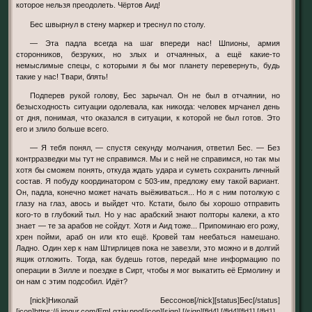
которое нельзя преодолеть. Чёртов Аид!
Бес швырнул в стену маркер и треснул по столу.
— Эта падла всегда на шаг впереди нас! Шпионы, армия
сторонников, безруких, но злых и отчаянных, а ещё какие-то
немыслимые спецы, с которыми я бы мог планету перевернуть, будь
такие у нас! Твари, блять!
Подперев рукой голову, Бес зарычал. Он не был в отчаянии, но
безысходность ситуации одолевала, как никогда: человек мрчанел день
от дня, понимая, что оказался в ситуации, к которой не был готов. Это
его и злило больше всего.
— Я тебя понял, — спустя секунду молчания, ответил Бес. — Без
контрразведки мы тут не справимся. Мы и с ней не справимся, но так мы
хотя бы сможем понять, откуда ждать удара и суметь сохранить личный
состав. Я побуду координатором с 503-им, предложу ему такой вариант.
Он, падла, конечно может начать выёживаться... Но я с ним потолкую с
глазу на глаз, авось и выйдет что. Кстати, было бы хорошо отправить
кого-то в глубокий тыл. Но у нас арабский знают полторы калеки, а кто
знает — те за арабов не сойдут. Хотя и Аид тоже... Припоминаю его рожу,
хрен пойми, араб он или кто ещё. Кровей там неебаться намешано.
Ладно. Один хер к нам Штирлицев пока не завезли, это можно и в долгий
ящик отложить. Тогда, как будешь готов, передай мне информацию по
операции в Зилле и поездке в Сирт, чтобы я мог выкатить её Ермолину и
он нам с этим подсобил. Идёт?
[nick]Николай Бессонов[/nick][status]Бес[/status]
[icon]https://i.imgur.com/EmLqzjw.png[/icon][sign] [/sign][fld4] [/fld4][fld1] [/fld1]