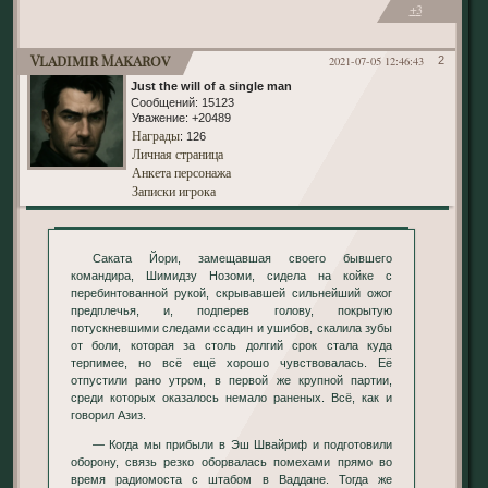
+3
Vladimir Makarov
2021-07-05 12:46:43
2
Just the will of a single man
Сообщений:
15123
Уважение:
+20489
Награды
: 126
Личная страница
Анкета персонажа
Записки игрока
Саката Йори, замещавшая своего бывшего
командира, Шимидзу Нозоми, сидела на койке с
перебинтованной рукой, скрывавшей сильнейший ожог
предплечья, и, подперев голову, покрытую
потускневшими следами ссадин и ушибов, скалила зубы
от боли, которая за столь долгий срок стала куда
терпимее, но всё ещё хорошо чувствовалась. Её
отпустили рано утром, в первой же крупной партии,
среди которых оказалось немало раненых. Всё, как и
говорил Азиз.
— Когда мы прибыли в Эш Швайриф и подготовили
оборону, связь резко оборвалась помехами прямо во
время радиомоста с штабом в Ваддане. Тогда же