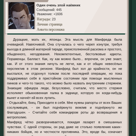
Один очень злой наёмник
Сообщений:
445
Уважение:
+1606
Награды
: 23
Личная страница
Анкета персонажа
Дурацкие, мать их, японцы. Эта мысль для Манфреда была
очевидной. Навязчивой. Она стучалась о чего череп изнутри, требуя
выхода в длинной матерной тираде, преисполненной расизма и простого,
обыденного, негодования. Некомпетентные, бестолковые идиоты.
Пораженцы. Балласт. Как, ну как можно было... впрочем, он уже знает,
как. И от этого знания ничуть не легче, как и от общих невесёлых
перспектив в этом регионе. Манфред был зол до крайности, он не
выспался, не отдохнул толком после последней операции, но пока
поддерживал себя в пристойном состоянии при помощи мысленных
пинков и чего-то такого, что можно было назвать внутренним стержнем.
Знающие офицера люди, безусловно, считали, что место стержня
исполняет обыкновенная палка в заднице, которую он когда-нибудь
вынет и начнёт ей всех лупить.
- Отдыхайте, боец. Приходите в себя. Мне нужны рапорты от всех Ваших
сослуживцев, - он был подчёркнуто вежлив и подчёркнуто же
благодушен. - Считайте себя командиром роты до возвращения в
метрополию.
Манфред чётко разворачивается, покидая лазарет в смешанных
чувствах. С одной стороны, он рад даже не столько появлению каких-
никаких бойцов, но и честности противника. Это, вроде бы, означает