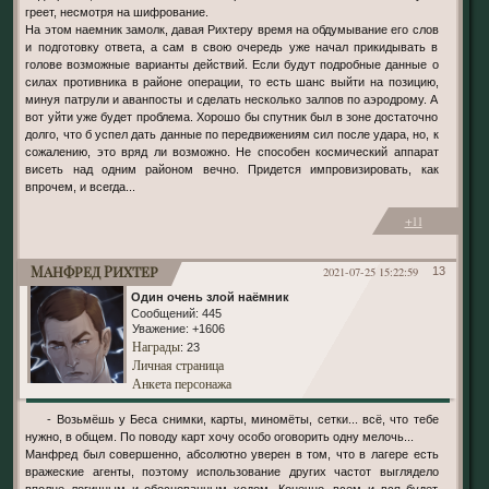
греет, несмотря на шифрование.
На этом наемник замолк, давая Рихтеру время на обдумывание его слов
и подготовку ответа, а сам в свою очередь уже начал прикидывать в
голове возможные варианты действий. Если будут подробные данные о
силах противника в районе операции, то есть шанс выйти на позицию,
минуя патрули и аванпосты и сделать несколько залпов по аэродрому. А
вот уйти уже будет проблема. Хорошо бы спутник был в зоне достаточно
долго, что б успел дать данные по передвижениям сил после удара, но, к
сожалению, это вряд ли возможно. Не способен космический аппарат
висеть над одним районом вечно. Придется импровизировать, как
впрочем, и всегда...
+11
Манфред Рихтер
2021-07-25 15:22:59
13
Один очень злой наёмник
Сообщений:
445
Уважение:
+1606
Награды
: 23
Личная страница
Анкета персонажа
- Возьмёшь у Беса снимки, карты, миномёты, сетки... всё, что тебе
нужно, в общем. По поводу карт хочу особо оговорить одну мелочь...
Манфред был совершенно, абсолютно уверен в том, что в лагере есть
вражеские агенты, поэтому использование других частот выглядело