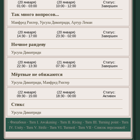
(20 января)
(20 января)
01:00 - 03:00
10:00 - 12:00
Завершен
Так много вопросов...
Манфред Рихтер
Урсула Димитриди
Артур Леман
,
,
(20 января)
(20 января)
14:30 - 17:00
23:30 - 02:00
Завершен
Ночное рандеву
Урсула Димитриди
(20 января)
(21 января)
22:30 - 13:30
07:30 - 22:30
Завершен
Мёртвые не обижаются
Урсула Димитриди
Манфред Рихтер
,
(22 января)
(22 января)
09:30 - 15:00
18:30 - 00:00
Активен
Стикс
Урсула Димитриди
Флешбеки
Turn I. Awakening
Turn II. Rising
Turn III. Turning point
Turn
-
-
-
-
-
IV. Unity
Turn V. Strife
Turn VI. Turmoil
Turn VII
Список персонажей
-
-
-
-
-