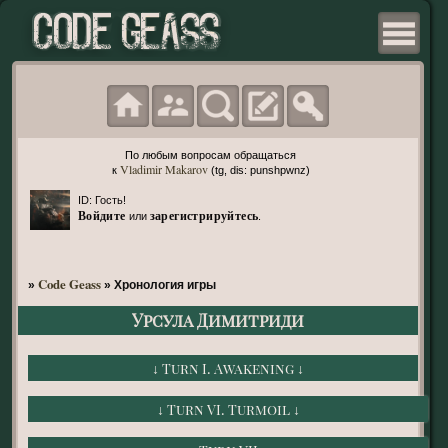
По любым вопросам обращаться
Vladimir Makarov
к
(tg, dis: punshpwnz)
ID: Гость!
Войдите
зарегистрируйтесь
или
.
Code Geass
»
»
Хронология игры
Урсула Димитриди