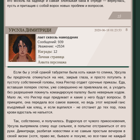
его мозоль на заднице и самая злоязыкая баба в отряде — вернулась,
пусть и притащив с собой ворох новых проблем и вопросов.
+4
Урсула Димитриди
2020-06-18 01:23:53
8
лает сквозь намордник
Сообщений:
939
Уважение:
+2534
Награды
: 12
Личная страница
Анкета персонажа
Если бы у этой сраной табуретки была хоть какая-то спинка, Урсула
бы предпочла откинуться на нее, закрыв глаза, и просто потупить в
пустоту собственной головы, пока Рихтер отдает срочные приказы. Еда,
вставшая поперек глотки, уже совершенно не привлекала ее, а уходить
без разрешения покинуть командирскую палатку было неверным ходом.
Мало ли, что Рихтер еще придумает и какие у него будут вопросы. В
принципе, она передала все самое важное, но ведь этот мерзкий ганс
въедливый как клещ, и если вцепился - не отстанет до тех пор, пока
крови вдосталь не напьется.
Так, собственно, и получилось. Вздрогнув от чужого прикосновения,
Урсула выпрямила спину еще сильнее, в попытке отстраниться от его
руки. Димитриди, разбитая новостями и не самым простым вечером в
своей жизни (хотя, право же, бывало и похуже, но все-таки не каждый