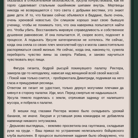
оказалась в относительной безопасности, Урсула почувствовала, как ее
горло сдавливает стальным ошейником шипами внутрь. Мертвецы
никогда не возвращаются с того света с добрыми вестями, это знают
даже дети. И то, что Кагами сейчас объявился в Ваддане, было очень,
очень хреновой новостью. Он слишком хорошо знал свою бывшую
ученицу, чтобы не понимать того, что она наверняка попытается найти
его. Чтобы убить. Восстановить мировую справедливость и собственное
душевное равновесие. И она попытается. И, скорее всего, подохнет в
процессе. А подыхать Урсуле категорически не хотелось. Не сейчас,
когда она сняла со своих плеч многолетний груз и могла самостоятельно
распоряжаться своей жизнью. Не сейчас, когда она, наконец-то, сумела
перебороть чувство вины за смерть Рабана, и заново научиться
чувствовать вкус пищи.
Фигура гиганта, бодрой рысцой покинувшего палатку Рихтера,
замерла где-то неподалеку, нависая над женщиной всей своей массой.
- Покой нам только снится, - пробормотала Димитриди, поднимая на него
глаза и прищуривая ресницы.
Ответом ее гигант не удостоил, только дернул могучими плечами да
кивнул в сторону палатки. Иди, мол. Перед смертью не надышишься.
Урсула тяжело поднялась с земли, отряхивая задницу от налипшего
мусора, и побрела к палатке.
В мешки под глазами Рихтера можно было складывать урожай
бананов, не иначе. Хмурая и уставшая рожа командира не добавляла
наемнице никакого энтузиазма.
- Дерьмово выглядишь, - вежливо просветила она гауптмана, складывая
руки на груди. - Ваш приказ по устранению нелегального бойцовского
клуба выполнен. В процессе выполнения задания было обнаружено, что