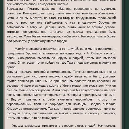
все испортить своей самодеятельностью.
Закладывая Рихтеру наемниц, Маслина совершенно не мучилась
совестью. Во-первых, их присутствие там и без того было обнаружено
Отто, а он бы молчать не стал. Во-вторых, придумывать героический
эпос о том, как она выбиралась оттуда в одиночку, Урсула не
собиралась. К тому же, девицы могли знать какие-то важные детали,
которые пропустила она, а значит их доклад тоже должен быть
выслушан. Хотя бы их командиром, чтобы они с Рихтером имели более
полную картину происходящего в городе.
- Мамбу я оставила снаружи, на тот случай, если мы не вернемся, -
продолжила Урсула, с аппетитом поглощая еду. - А Химеру взяла с
собой. Собиралась выслать ее наружу с рацией, чтобы она вызвала
группу Отто, если что-то пойдет не так. Там в подвале связь нихрена не
брала.
Урсула покачала головой и поморщилась. Толстые подвальные стены
сослужили для них очень плохую службу, ведь если бы штурмовая
группа пришла раньше, им не пришлось бы полагаться на собственное
везение. Никакого выхода в комнате Уилла могло и не оказаться. Или он
был бы лучше замаскирован. И вот тогда они бы почувствовали на себе
всю мощь обезьяньего гостеприимства. Женщина передернула плечами.
- Внутри привлекла к себе внимание европейцев, потому что
первоначальный план не подходил для команды. Заодно выслала
Химеру за подкреплением. Так как я представилась военкором, меня не
грохнули сразу, рассчитывая на выкуп и отвели к своему главному,
чтобы он решил, что со мной делать.
Урсула вздохнула, отставляя в сторону лоток с едой. Начиналась