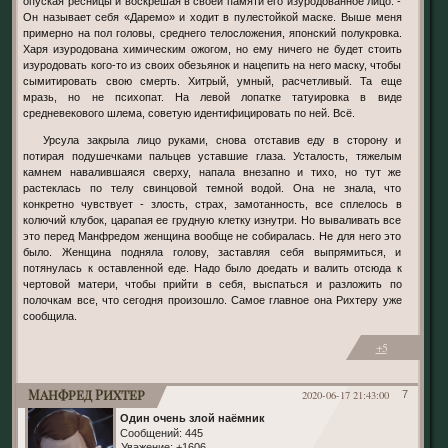
опуская ресницы и воскрешая в своей памяти его изуродованное лицо. -
Он называет себя «Даремо» и ходит в пулестойкой маске. Выше меня
примерно на пол головы, среднего телосложения, японский полукровка.
Харя изуродована химическим ожогом, но ему ничего не будет стоить
изуродовать кого-то из своих обезьянок и нацепить на него маску, чтобы
сымитировать свою смерть. Хитрый, умный, расчетливый. Та еще
мразь, но не психопат. На левой лопатке татуировка в виде
средневекового шлема, советую идентифицировать по ней. Всё.
Урсула закрыла лицо руками, снова отставив еду в сторону и
потирая подушечками пальцев уставшие глаза. Усталость, тяжелым
камнем навалившаяся сверху, напала внезапно и тихо, но тут же
растеклась по телу свинцовой темной водой. Она не знала, что
конкретно чувствует - злость, страх, замотанность, все сплелось в
колючий клубок, царапая ее грудную клетку изнутри. Но вываливать все
это перед Манфредом женщина вообще не собиралась. Не для него это
было. Женщина подняла голову, заставляя себя выпрямиться, и
потянулась к оставленной еде. Надо было доедать и валить отсюда к
чертовой матери, чтобы прийти в себя, выспаться и разложить по
полочкам все, что сегодня произошло. Самое главное она Рихтеру уже
сообщила.
+5
Манфред Рихтер
2020-06-17 21:43:00
7
Один очень злой наёмник
Сообщений:
445
Уважение:
+1606