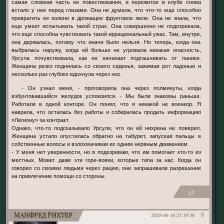
самая сложная часть ее повествования, и пережитое в клубе снова
встало у нее перед глазами. Она не думала, что что-то еще способно
превратить ее колени в дрожащее фруктовое желе. Она не знала, что
еще умеет испытывать такой страх. Она совершенно не подозревала,
что еще способна чувствовать такой иррациональный ужас. Там, внутри,
она держалась, потому что иначе было нельзя. Но теперь, когда она
выбралась наружу, когда ей больше не угрожала никакая опасность,
Урсула почувствовала, как ее начинает подташнивать от паники.
Женщина резко поднялась со своего сиденья, зажимая рот ладонью и
несколько раз глубоко вдохнула через нос.
- Он узнал меня, - проговорила она через полминуты, когда
взбунтовавшийся желудок успокоился. - Мы были знакомы раньше.
Работали в одной конторе. Он понял, что я никакой не военкор. Я
наврала, что осталась без работы и собиралась продать информацию
«Легиону» за контракт.
Однако, что-то подсказывало Урсуле, что он ей нихрена не поверил.
Женщина устало опустилась обратно на табурет, запуская пальцы в
собственные волосы и взлохмачивая их одним нервным движением.
- У меня нет уверенности, но я подозреваю, что им помогает кто-то из
местных. Может даже эти горе-вояки, которые типа за нас. Когда он
говорил со своими людьми через рацию, они запрашивали разрешение
на привлечение помощи со стороны.
+5
Манфред Рихтер
2020-06-16 21:19:36
5