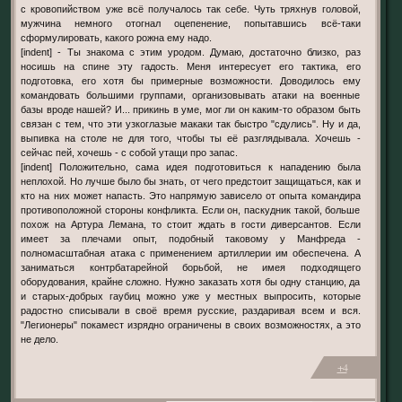
с кровопийством уже всё получалось так себе. Чуть тряхнув головой,
мужчина немного отогнал оцепенение, попытавшись всё-таки
сформулировать, какого рожна ему надо.
[indent] - Ты знакома с этим уродом. Думаю, достаточно близко, раз
носишь на спине эту гадость. Меня интересует его тактика, его
подготовка, его хотя бы примерные возможности. Доводилось ему
командовать большими группами, организовывать атаки на военные
базы вроде нашей? И... прикинь в уме, мог ли он каким-то образом быть
связан с тем, что эти узкоглазые макаки так быстро "сдулись". Ну и да,
выпивка на столе не для того, чтобы ты её разглядывала. Хочешь -
сейчас пей, хочешь - с собой утащи про запас.
[indent] Положительно, сама идея подготовиться к нападению была
неплохой. Но лучше было бы знать, от чего предстоит защищаться, как и
кто на них может напасть. Это напрямую зависело от опыта командира
противоположной стороны конфликта. Если он, паскудник такой, больше
похож на Артура Лемана, то стоит ждать в гости диверсантов. Если
имеет за плечами опыт, подобный таковому у Манфреда -
полномасштабная атака с применением артиллерии им обеспечена. А
заниматься контрбатарейной борьбой, не имея подходящего
оборудования, крайне сложно. Нужно заказать хотя бы одну станцию, да
и старых-добрых гаубиц можно уже у местных выпросить, которые
радостно списывали в своё время русские, раздаривая всем и вся.
"Легионеры" покамест изрядно ограничены в своих возможностях, а это
не дело.
+4