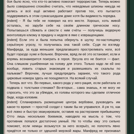
боя было ясно, что кто-то активно помогает террористам. Теперь можно
было совершенно спокойно считать, что неведомые шпионы никуда не
делись и всё ещё активно работают против тех, кто пытается
поддерживать в этом сумасшедшем доме хотя бы видимость порядка.
[indent] - Я бы тебе не поверил на его месте. Хорошо, хоть живой
осталась, но заруби себе на своём длинном греческом носу.
Попытаешься сбежать и свести с ним счёты — получишь ведерную
ментоловую клизму в придачу к неделе в яме с извращенцами.
[indent] Если это и была попытка обернуть в шутку по-настоящему
серьёзную угрозу, то получилась она такой себе. Судя по взгляду
Манфреда, за куда меньшее предлагавшего простреливать ноги, всё
будет гораздо хуже и больнее. Впрочем, вряд ли её это остановит, если и
впрямь вознамерится поиграть в героя. Урсула его не боится — факт.
Она слишком ушибленная на голову для этого. Только надо ли ей оно
вообще, ловить старых знакомцев и развешивать их скальпы по
пальмам? Впрочем, лучше предупредить заранее, что такого рода
цирковые номера здесь не поощряются. На всякий случай.
- Теперь вот что. Во-первых, какого рода у него рация, если работала из
подвала с толстыми стенами? Во-вторых... сама знаешь, я не могу не
спросить, что это за ублюдок, из головы которого мы сделаем отличное
биде, когда изловим.
[indent] Спланировать размещение центра вербовки, руководить им
какое-то время — простой солдат с таким бы не управился. А уж то, как
всё ловко и быстро эвакуировали, оставив на растерзание прибывшему
Отто лишь нескольких боевиков, наводило на мысль о том, что
противник попался достаточно умный. Не то чтобы ему это сильно
поможет, если немцы возьмутся за него всерьёз, но попотеть явно
придётся не только от здешней мерзкой жары. Манфред не признавал