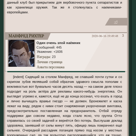
данный клуб был прикрытием для вербовочного пункта сепаратистов и
как хранилище оружия. Так же я столкнулась с наемниками-
европейцами.
+5
Манфред Рихтер
2020-06-16 19:49:48
3
Один очень злой наёмник
Сообщений:
445
Уважение:
+1606
Награды
: 23
Личная страница
Анкета персонажа
[indent] Сидящий за столом Манфред, не спавший почти сутки и со
скрипом зубов являвший собой образчик здравого смысла пополам с
вежливостью вот буквально часов десять назад — на самом деле плохо
подходит на роль актёра для рекламы какого-нибудь энергетика. Он
выглядит угрюмо и, кажется, ещё не до конца осознал, что ехать в город
и лично вычищать вражье гнездо — не должен. Бронежилет и каска
лежат на виду, рядом с ними стоит снаряженная укороченная винтовка,
предусмотрительно поставленная на предохранитель. Отбой отряду
поддержки дан совсем недавно, когда стало ясно, что группа Отто
справилась со своей задачей и вернётся без потерь. Выслушав доклад
здоровяка, занявший от силы минут пять, офицер лишь помрачнел ещё
сильнее. Очередной рассадник поганцев прямо под носом у местных
вооруженных сил, да так вольготно расположившийся, что аж тошно.