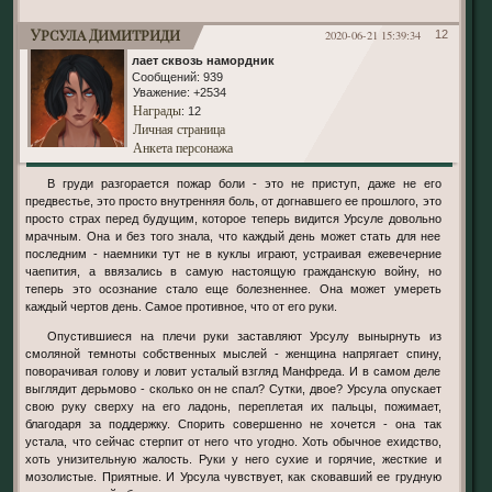
Урсула Димитриди
2020-06-21 15:39:34
12
лает сквозь намордник
Сообщений:
939
Уважение:
+2534
Награды
: 12
Личная страница
Анкета персонажа
В груди разгорается пожар боли - это не приступ, даже не его
предвестье, это просто внутренняя боль, от догнавшего ее прошлого, это
просто страх перед будущим, которое теперь видится Урсуле довольно
мрачным. Она и без того знала, что каждый день может стать для нее
последним - наемники тут не в куклы играют, устраивая ежевечерние
чаепития, а ввязались в самую настоящую гражданскую войну, но
теперь это осознание стало еще болезненнее. Она может умереть
каждый чертов день. Самое противное, что от его руки.
Опустившиеся на плечи руки заставляют Урсулу вынырнуть из
смоляной темноты собственных мыслей - женщина напрягает спину,
поворачивая голову и ловит усталый взгляд Манфреда. И в самом деле
выглядит дерьмово - сколько он не спал? Сутки, двое? Урсула опускает
свою руку сверху на его ладонь, переплетая их пальцы, пожимает,
благодаря за поддержку. Спорить совершенно не хочется - она так
устала, что сейчас стерпит от него что угодно. Хоть обычное ехидство,
хоть унизительную жалость. Руки у него сухие и горячие, жесткие и
мозолистые. Приятные. И Урсула чувствует, как сковавший ее грудную