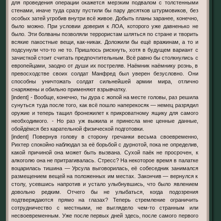
для проведения операции окажется мерзким подвалом с толстенными
стенами, иначе туда сразу пустили бы пару десятков штурмовиков, без
особых затей угробив внутри всё живое. Добыть планы заранее, конечно,
было можно. При условии доверия к ЛОА, которого уже давненько не
было. Эти болваны позволяли террористам шляться по стране и творить
всякие пакостные вещи, как-никак. Доложили бы ещё вражинам, а то и
подсунули что-то не то. Пришлось рискнуть, хотя в будущем вариант с
зачисткой стоит считать предпочтительным. Всё равно бы столкнулись с
европейцами, заодно от души их постреляв. Наёмник наёмнику рознь, в
превосходстве своих солдат Манфред был уверен безусловно. Они
способны уничтожать солдат сильнейшей армии мира, отлично
снаряжены и обильно применяют взрывчатку.
[indent] - Вообще, конечно, ты дура с жопой на месте головы, раз решила
сунуться туда после того, как всё пошло наперекосяк — немец разрядил
оружие и теперь тащил бронежилет к прикроватному ящику для самого
необходимого. - Но раз уж выжила и принесла мне ценные данные,
обойдёмся без карательной физической подготовки.
[indent] Повернув голову в сторону гречанки весьма своевременно,
Рихтер спокойно наблюдал за её борьбой с дурнотой, пока не определив,
какой причиной она может быть вызвана. Сухой паёк не просрочен, к
алкоголю она не притрагивалась. Стресс? На некоторое время в палатке
воцарилась тишина — Урсула выговорилась, её собеседник занимался
размещением вещей на положенных им местах. Закончив — вернулся к
столу, усевшись напротив и устало улыбнувшись, что было явлением
довольно редким. Отчего бы не улыбаться, когда подозрения
подтверждаются прямо на глазах? Теперь стремление ограничить
сотрудничество с местными, не выглядело чем-то странным или
несвоевременным. Уже после первых дней здесь, после самого первого