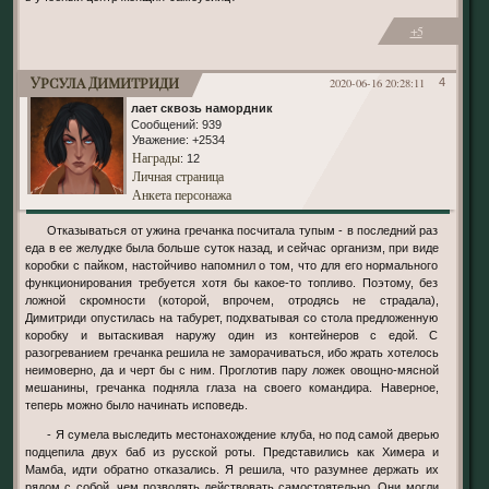
+5
Урсула Димитриди
2020-06-16 20:28:11
4
лает сквозь намордник
Сообщений:
939
Уважение:
+2534
Награды
: 12
Личная страница
Анкета персонажа
Отказываться от ужина гречанка посчитала тупым - в последний раз
еда в ее желудке была больше суток назад, и сейчас организм, при виде
коробки с пайком, настойчиво напомнил о том, что для его нормального
функционирования требуется хотя бы какое-то топливо. Поэтому, без
ложной скромности (которой, впрочем, отродясь не страдала),
Димитриди опустилась на табурет, подхватывая со стола предложенную
коробку и вытаскивая наружу один из контейнеров с едой. С
разогреванием гречанка решила не заморачиваться, ибо жрать хотелось
неимоверно, да и черт бы с ним. Проглотив пару ложек овощно-мясной
мешанины, гречанка подняла глаза на своего командира. Наверное,
теперь можно было начинать исповедь.
- Я сумела выследить местонахождение клуба, но под самой дверью
подцепила двух баб из русской роты. Представились как Химера и
Мамба, идти обратно отказались. Я решила, что разумнее держать их
рядом с собой, чем позволять действовать самостоятельно. Они могли