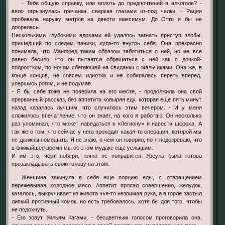
- Тебе общую справку, или вплоть до предпочтений в алкоголе? -
вяло огрызнулась гречанка, сверкая глазами из-под челки, - Рация
пробивала наружу метров на двести максимум. До Отто я бы не
дооралась.
Несколькими глубокими вдохами ей удалось загнать приступ злобы,
пришедший по следам паники, куда-то внутрь себя. Она прекрасно
понимала, что Манфред таким образом заботиться о ней, но ее все
равно бесило, что он пытается обращаться с ней как с дочкой-
подростком, по ночам сбегающей на свиданки с мальчиками. Она же, в
конце концов, не совсем идиотка и не собиралась переть вперед,
упершись рогом, и не подумав.
- Я бы себе тоже не поверила на его месте, - продолжила она свой
прерванный рассказ, без аппетита ковыряя еду, которая еще пять минут
назад казалась лучшим, что случилось этим вечером. - И у меня
сложилось впечатление, что он знает, на кого я работаю. Он несколько
раз упоминал, что может наведаться к «Легиону» и навести шороха. А
так же о том, что сейчас у него проходит какая-то операция, которой мы
не должны помешать. Я не знаю, о чем он говорил, но я подозреваю, что
в ближайшее время мы об этом мудаке еще услышим.
И им это, черт побери, точно не понравится. Урсула была готова
прозакладывать свою голову на этом.
Женщина закинула в себя еще порцию еды, с отвращением
пережевывая холодное мясо. Аппетит пропал совершенно, желудок,
казалось, выкручивает из живота чья-то незримая рука, а в горле застыл
липкий противный комок, но есть требовалось, хотя бы для того, чтобы
не подохнуть.
- Его зовут Уильям Кагами, - бесцветным голосом проговорила она,