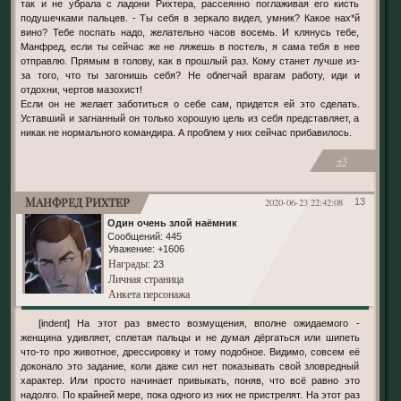
так и не убрала с ладони Рихтера, рассеянно поглаживая его кисть
подушечками пальцев. - Ты себя в зеркало видел, умник? Какое нах*й
вино? Тебе поспать надо, желательно часов восемь. И клянусь тебе,
Манфред, если ты сейчас же не ляжешь в постель, я сама тебя в нее
отправлю. Прямым в голову, как в прошлый раз. Кому станет лучше из-
за того, что ты загонишь себя? Не облегчай врагам работу, иди и
отдохни, чертов мазохист!
Если он не желает заботиться о себе сам, придется ей это сделать.
Уставший и загнанный он только хорошую цель из себя представляет, а
никак не нормального командира. А проблем у них сейчас прибавилось.
+3
Манфред Рихтер
2020-06-23 22:42:08
13
Один очень злой наёмник
Сообщений:
445
Уважение:
+1606
Награды
: 23
Личная страница
Анкета персонажа
[indent] На этот раз вместо возмущения, вполне ожидаемого -
женщина удивляет, сплетая пальцы и не думая дёргаться или шипеть
что-то про животное, дрессировку и тому подобное. Видимо, совсем её
доконало это задание, коли даже сил нет показывать свой зловредный
характер. Или просто начинает привыкать, поняв, что всё равно это
надолго. По крайней мере, пока одного из них не пристрелят. На этот раз