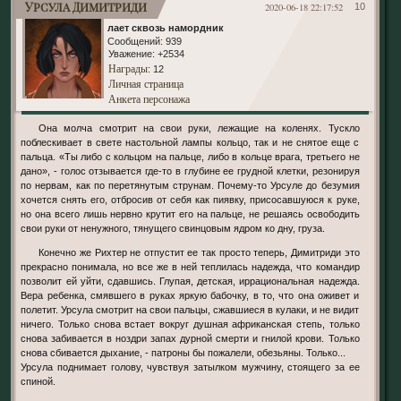
Урсула Димитриди
2020-06-18 22:17:52
10
лает сквозь намордник
Сообщений:
939
Уважение:
+2534
Награды
: 12
Личная страница
Анкета персонажа
Она молча смотрит на свои руки, лежащие на коленях. Тускло
поблескивает в свете настольной лампы кольцо, так и не снятое еще с
пальца. «Ты либо с кольцом на пальце, либо в кольце врага, третьего не
дано», - голос отзывается где-то в глубине ее грудной клетки, резонируя
по нервам, как по перетянутым струнам. Почему-то Урсуле до безумия
хочется снять его, отбросив от себя как пиявку, присосавшуюся к руке,
но она всего лишь нервно крутит его на пальце, не решаясь освободить
свои руки от ненужного, тянущего свинцовым ядром ко дну, груза.
Конечно же Рихтер не отпустит ее так просто теперь, Димитриди это
прекрасно понимала, но все же в ней теплилась надежда, что командир
позволит ей уйти, сдавшись. Глупая, детская, иррациональная надежда.
Вера ребенка, смявшего в руках яркую бабочку, в то, что она оживет и
полетит. Урсула смотрит на свои пальцы, сжавшиеся в кулаки, и не видит
ничего. Только снова встает вокруг душная африканская степь, только
снова забивается в ноздри запах дурной смерти и гнилой крови. Только
снова сбивается дыхание, - патроны бы пожалели, обезьяны. Только...
Урсула поднимает голову, чувствуя затылком мужчину, стоящего за ее
спиной.