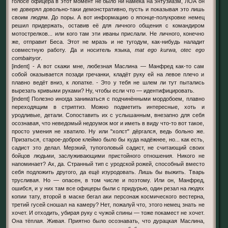
голосе офицера в этот момент не было ни намёка на энтузиазм, ЛОА он
не доверял довольно-таки демонстративно, пусть и показывая это лишь
своим людям. До поры. А вот информацию о японце-полукровке немец
решил придержать, оставив её для личного общения с командиром
мотострелков... или кого там эти иваны прислали. Не личного, конечно
же, отправит Беса. Этот не мразь и не тугодум, как-нибудь наладит
совместную работу. Да и носитель языка,
mat ego kurwa, otec ego
combainyor
.
[indent] - А вот скажи мне, любезная Маслина — Манфред как-то сам
собой оказывается позади гречанки, кладёт руку ей на левое плечо и
плавно ведёт вниз, к лопатке. - Это у тебя не шлем ли тут пытались
вырезать кривыми руками? Ну, чтобы если что — идентифицировать.
[indent] Полезно иногда заниматься с подчинёнными мордобоем, плавно
переходящим в стриптиз. Можно подметить интересные, хоть и
уродливые, детали. Сопоставить их с услышанным, внезапно для себя
осознавая, что неведомый недоумок мог и иметь в виду что-то вот такое,
просто умения не хватило. Ну или "холст" дёргался, ведь больно же.
Призаться, старое-доброе клеймо было бы куда надёжнее, но... как есть,
садист это делал. Мерзкий, тупоголовый садист, не считающий своих
бойцов людьми, заслуживающими пристойного отношения. Никого не
напоминает? Ах, да. Странный тип с уродской рожей, способный вместо
себя подложить другого, да ещё изуродовать. Лишь бы выжить. Тварь
трусливая. Но — опасен, в том числе и поэтому. Или он, Манфред,
ошибся, и у них там все офицеры были с придурью, один резал на людях
копии тату, второй в маске бегал аки персонаж космического вестерна,
третий гусей сношал на камеру? Нет, пожалуй что, этого немец знать не
хочет. И отходить, убирая руку с чужой спины — тоже покамест не хочет.
Она тёплая. Живая. Приятно было осознавать, что дурацкая Маслина,