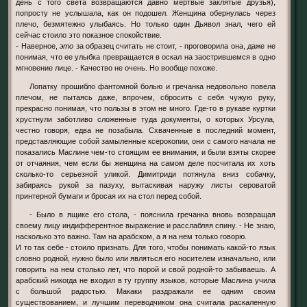
день с того света возвращаются давно мертвые заклятые друзья),
попросту не услышала, как он подошел. Женщина обернулась через
плечо, безмятежно улыбаясь. Но только один Дьявол знал, чего ей
сейчас стоило это показное спокойствие.
- Наверное,
это
за образец считать не стоит, - проговорила она, даже не
понимая, что ее улыбка превращается в оскал на заострившемся в одно
мгновение лице. - Качество не очень. Но вообще похоже.
Лопатку прошибло фантомной болью и гречанка недовольно повела
плечом, не пытаясь даже, впрочем, сбросить с себя чужую руку,
прекрасно понимая, что пользы в этом не много. Где-то в рукаве куртки
хрустнули заботливо сложенные туда документы, о которых Урсула,
честно говоря, едва не позабыла. Схваченные в последний момент,
представляющие собой замыленные ксерокопии, они с самого начала не
показались Маслине чем-то стоящим ее внимания, и были взяты скорее
от отчаяния, чем если бы женщина на самом деле посчитала их хоть
сколько-то серьезной уликой. Димитриди потянула вниз собачку,
забираясь рукой за пазуху, вытаскивая наружу листы сероватой
принтерной бумаги и бросая их на стол перед собой.
- Было в ящике его стола, - пояснила гречанка вновь возвращая
своему лицу индифферентное выражение и расслабляя спину. - Не знаю,
насколько это важно. Там на арабском, а я на нем только говорю.
И то так себе - стоило признать. Для того, чтобы понимать какой-то язык
словно родной, нужно было или являться его носителем изначально, или
говорить на нем столько лет, что порой и свой родной-то забываешь. А
арабский никогда не входил в ту группу языков, которые Маслина учила
с большой радостью. Макаки раздражали ее одним своим
существованием, и лучшим переводчиком она считала раскаленную