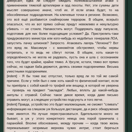
диверсант, едва ли следует ожидать полномасштабной атаки с
применением тяжелой артиллерии и орд пехоты. Нет, эти сукины дети
мыслят совершенно иначе, чтоб их. И если атака будет, то на
обособленные подразделения. На ключевые точки в регионе. Возможно,
это всё ещё разбавится снайперским террором. В общем, всерьёз
опасаться, что их вот прямо сейчас придут невежливо и некультурно
убивать — не стоило. Напакостить могут. Поддержать орду папуасов,
подготовив для них более подходящие условия? Да. Пристрелить-таки
придурковатого министра или кого-нибудь из недобитых генералов ЛОА,
запустить пачку шпионов? Запросто. Атаковать лагерь "Легиона"? Вот
это вряд ли. Максимум - с миномётов обстреляют, чтобы нервы
потрепать, и то ведь не сбегут потом. В общем, хоть какая-то
определённость не могла не радовать, пусть она и шла с осознанием
того, что будет крайне, крайне тяжко. А Урсуле, кстати, тяжко вот прямо
сейчас, но гадкая баба держится, делясь своими подозрениями. Весьма
уместными подозрениями.
[indent] - Я бы тоже вас отпустил, только вряд ли по той же самой
причине. Если у тебя был с ним хоть какой-то физический контакт, если
ты припёрла с собой какой-то трофей или вещицу, в которой не уверена
— проверь на предмет "закладок". Любых, вплоть до какой-нибудь
ампулы с отравой. Сейчас такое дикое время, когда даже письмо
отравить могут, а следящее устройство подсунуть и того легче.
[indent] Правда, устройство это будет маломощным, не сможет "сливать"
информацию на слишком уж большую дистанцию, да и риск обнаружения
тоже имеется. Но лучше перестраховаться. Бдительности много не
бывает, а уж у этого конкретного немца она порой граничила с
паранойей. Вполне обоснованно, между прочим — когда твою жизнь
перемалывают незримые жернова чужих интриг, стоит беречься