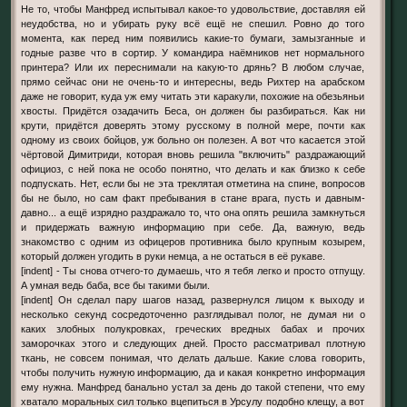
Не то, чтобы Манфред испытывал какое-то удовольствие, доставляя ей
неудобства, но и убирать руку всё ещё не спешил. Ровно до того
момента, как перед ним появились какие-то бумаги, замызганные и
годные разве что в сортир. У командира наёмников нет нормального
принтера? Или их переснимали на какую-то дрянь? В любом случае,
прямо сейчас они не очень-то и интересны, ведь Рихтер на арабском
даже не говорит, куда уж ему читать эти каракули, похожие на обезьяньи
хвосты. Придётся озадачить Беса, он должен бы разбираться. Как ни
крути, придётся доверять этому русскому в полной мере, почти как
одному из своих бойцов, уж больно он полезен. А вот что касается этой
чёртовой Димитриди, которая вновь решила "включить" раздражающий
официоз, с ней пока не особо понятно, что делать и как близко к себе
подпускать. Нет, если бы не эта треклятая отметина на спине, вопросов
бы не было, но сам факт пребывания в стане врага, пусть и давным-
давно... а ещё изрядно раздражало то, что она опять решила замкнуться
и придержать важную информацию при себе. Да, важную, ведь
знакомство с одним из офицеров противника было крупным козырем,
который должен угодить в руки немца, а не остаться в её рукаве.
[indent] - Ты снова отчего-то думаешь, что я тебя легко и просто отпущу.
А умная ведь баба, все бы такими были.
[indent] Он сделал пару шагов назад, развернулся лицом к выходу и
несколько секунд сосредоточенно разглядывал полог, не думая ни о
каких злобных полукровках, греческих вредных бабах и прочих
заморочках этого и следующих дней. Просто рассматривал плотную
ткань, не совсем понимая, что делать дальше. Какие слова говорить,
чтобы получить нужную информацию, да и какая конкретно информация
ему нужна. Манфред банально устал за день до такой степени, что ему
хватало моральных сил только вцепиться в Урсулу подобно клещу, а вот