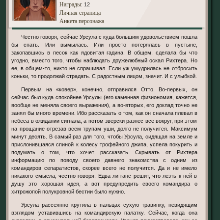
Награды
: 12
Личная страница
Анкета персонажа
Честно говоря, сейчас Урсула с куда большим удовольствием пошла
бы спать. Или вымылась. Или просто потерялась в пустыне,
закопавшись в песок как ядовитая гадина. В общем, сделала бы что
угодно, вместо того, чтобы наблюдать дружелюбный оскал Рихтера. Но
ее, в общем-то, никто не спрашивал. Если уж умудрилась не отбросить
коньки, то продолжай страдать. С радостным лицом, значит. И с улыбкой.
Первым на «ковер», конечно, отправился Отто. Во-первых, он
сейчас был куда спокойнее Урсулы (его каменная физиономия, кажется,
вообще не меняла своего выражения), а во-вторых, его доклад точно не
занял бы много времени. Ибо рассказать о том, как он сначала плевал в
небеса в ожидании сигнала, а потом зверски разнес все вокруг, при этом
на прощание отрезав всем трупам уши, долго не получится. Максимум
минут десять. В самый раз для того, чтобы Урсула, сидящая на земле и
прислонившаяся спиной к колесу трофейного джипа, успела покурить и
подумать о том, что хочет рассказать. Скрывать от Рихтера
информацию по поводу своего давнего знакомства с одним из
командиров сепаратистов, скорее всего не получится. Да и не имело
никакого смысла, честно говоря. Едва ли ганс решит, что лезть к ней в
душу это хорошая идея, а вот предупредить своего командира о
хитрожопой полукровной бестии было нужно.
Урсула рассеянно крутила в пальцах сухую травинку, невидящим
взглядом уставившись на командирскую палатку. Сейчас, когда она