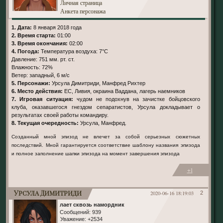
Личная страница
Анкета персонажа
1. Дата:
8 января 2018 года
2. Время старта:
01:00
3. Время окончания:
02:00
4. Погода:
Температура воздуха: 7°С
Давление: 751 мм. рт. ст.
Влажность: 72%
Ветер: западный, 6 м/с
5. Персонажи:
Урсула Димитриди, Манфред Рихтер
6. Место действия:
ЕС, Ливия, окраина Ваддана, лагерь наемников
7. Игровая ситуация:
чудом не подохнув на зачистке бойцовского
клуба, оказавшегося гнездом сепаратистов, Урсула докладывает о
результатах своей работы командиру.
8. Текущая очередность:
Урсула, Манфред.
Созданный мной эпизод не влечет за собой серьезных сюжетных
последствий. Мной гарантируется соответствие шаблону названия эпизода
и полное заполнение шапки эпизода на момент завершения эпизода
+1
Урсула Димитриди
2020-06-16 18:19:03
2
лает сквозь намордник
Сообщений:
939
Уважение:
+2534