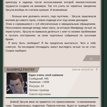
арматуру в заднице, после использования которой лингвистические
трудности сходили на минимум. Так что учить их червячьи закорючки
Урсула вообще не считала нужным. И возможным.
- Больше мне доложить нечего, герр гауптман, - Урсула защелкнула
молнию до самого горла, словно подводя итог под своим докладом.
Этим и сорвавшимся с губ обезличенным и официальным обращением.
Неосознанно проводя между ними черту, за которую Манфреду лучше не
переступать. Урсула не привыкла делиться с кем-то своими проблемами
и пускать посторонних за свою тщательно собранную по кусочкам
броню.
- Я могу быть свободна? Я бы предпочла выспаться. Чего и тебе
советую. За последние пятнадцать минут выглядеть лучше ты не стал.
Скорее наоборот.
+4
Манфред Рихтер
2020-06-18 21:07:18
9
Один очень злой наёмник
Сообщений:
445
Уважение:
+1606
Награды
: 23
Личная страница
Анкета персонажа
[indent] Урсуле явно не нравится это прикосновение - и напоминание
тоже. Зашевелилась, вздрогнув. Повела плечом, будто от зудящей боли.