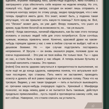
вдвойне, втройне! Манфред тихо, шелестяще вздохнул, явно готовясь с
завтрашнего утра обеспечить себе мороки на неделю вперёд. Но это,
пожалуй что, будет уже завтра; сегодня он может лишь отправить в
головную контору запрос по этому уроду, заодно предупредив, что с ним
теперь придётся иметь дело. Кто знает, может быть, у подонка такая
репутация, что им пришлют хоть какую-то помощь? Хотя вряд ли. Всё,
что "Легион" может дать, он уже даёт. Впору пожалеть, что ушел из
армии, куда более богатой на возможности, но... так уж вышло.
[indent] - Когда закончишь, начинай обдумывать, как бы нам этого поганца
изловить и сколько людей тебе для этого потребуется. Если сочтёшь
нужным, можешь привлечь меня. Конечно, красивой драки на каком-
нибудь горящем здании у нас с ним в любом случае не выйдет, чай не в
дешевом боевике. Но — при случае подстрелить постараюсь
непременно. И Урсула — он вновь оказался рядом, положив руки на
плечи подчиненной. - Это уже не твоя война. Не только твоя. Ты — одна
из нас, а стало быть и враги у нас общие. А теперь возьми бутылку и
начинай наполнять стаканы. Это приказ.
[indent] Она могла здорово запутаться в приоритетности выполнения, но
если ещё не до конца сдурела, наверняка поняла, что актуальнее всё-
таки последнее, про стаканы. Пить никто не заставляет, проводить
осмотр и думать ей всё равно придётся на трезвую голову. Пока что на
трезвую. Видимо, у них такая традиция — пить и пытаться выковырять
из гречанки какую-нибудь очередную гадость. Хреновый с Манфреда
психолог, но ведь немец даже и не пытается быть таковым, действуя
предельно прямолинейно... пусть порой и противореча самому себе, как
вот сейчас. Наверное, это стоило списать на усталость.
+3