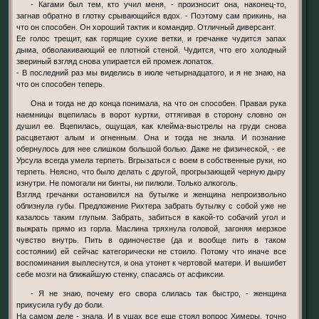
- Кагами был тем, кто учил меня, - произносит она, наконец-то,
загнав обратно в глотку срывающийся вдох. - Поэтому сам прикинь, на
что он способен. Он хороший тактик и командир. Отличный диверсант.
Ее голос трещит, как горящие сухие ветки, и гречанке чудится запах
дыма, обволакивающий ее плотной стеной. Чудится, что его холодный
звериный взгляд снова упирается ей промеж лопаток.
- В последний раз мы виделись в июле четырнадцатого, и я не знаю, на
что он способен теперь.
Она и тогда не до конца понимала, на что он способен. Правая рука
наемницы вцепилась в ворот куртки, оттягивая в сторону словно он
душил ее. Вцепилась, ощущая, как клейма-выстрелы на груди снова
расцветают алым и огненным. Она и тогда не знала. И познание
обернулось для нее слишком большой болью. Даже не физической, - ее
Урсула всегда умела терпеть. Вгрызаться с воем в собственные руки, но
терпеть. Неясно, что было делать с другой, прогрызающей черную дыру
изнутри. Не помогали ни бинты, ни пилюли. Только алкоголь.
Взгляд гречанки остановился на бутылке и женщина непроизвольно
облизнула губы. Предложение Рихтера забрать бутылку с собой уже не
казалось таким глупым. Забрать, забиться в какой-то собачий угол и
выжрать прямо из горла. Маслина тряхнула головой, загоняя мерзкое
чувство внутрь. Пить в одиночестве (да и вообще пить в таком
состоянии) ей сейчас категорически не стоило. Потому что иначе все
воспоминания выплеснутся, и она утонет к чертовой матери. И вышибет
себе мозги на ближайшую стенку, спасаясь от асфиксии.
- Я не знаю, почему его свора слилась так быстро, - женщина
прикусила губу до боли.
На самом деле - знала. И в ушах все еще стоял вопрос Химеры, точно