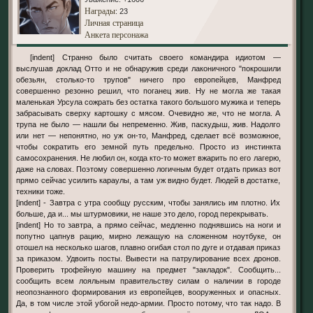
Награды
: 23
Личная страница
Анкета персонажа
[indent] Странно было считать своего командира идиотом —
выслушав доклад Отто и не обнаружив среди лаконичного "покрошили
обезьян, столько-то трупов" ничего про европейцев, Манфред
совершенно резонно решил, что поганец жив. Ну не могла же такая
маленькая Урсула сожрать без остатка такого большого мужика и теперь
забрасывать сверху картошку с мясом. Очевидно же, что не могла. А
трупа не было — нашли бы непременно. Жив, паскудыш, жив. Надолго
или нет — непонятно, но уж он-то, Манфред, сделает всё возможное,
чтобы сократить его земной путь предельно. Просто из инстинкта
самосохранения. Не любил он, когда кто-то может вжарить по его лагерю,
даже на словах. Поэтому совершенно логичным будет отдать приказ вот
прямо сейчас усилить караулы, а там уж видно будет. Людей в достатке,
техники тоже.
[indent] - Завтра с утра сообщу русским, чтобы занялись им плотно. Их
больше, да и... мы штурмовики, не наше это дело, город перекрывать.
[indent] Но то завтра, а прямо сейчас, медленно поднявшись на ноги и
попутно цапнув рацию, мирно лежащую на сложенном ноутбуке, он
отошел на несколько шагов, плавно огибая стол по дуге и отдавая приказ
за приказом. Удвоить посты. Вывести на патрулирование всех дронов.
Проверить трофейную машину на предмет "закладок". Сообщить...
сообщить всем лояльным правительству силам о наличии в городе
неопознанного формирования из европейцев, вооруженных и опасных.
Да, в том числе этой убогой недо-армии. Просто потому, что так надо. В