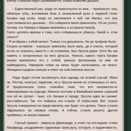
клетку стальной обруч разжимается, снова позволяя дышать.
- Единственный раз, когда он прикоснулся ко мне, - произносит она,
облизнув губы, вспоминая боль в заломленной руке и ледяной голос
Кагами над ухом, когда он наклонился к ней так близко, что она
чувствовала его дыхание. - Он собирался меня прикончить. Но не успел,
потому что Химера и Шарам ввалились и устроили пальбу.
Глупо цеплять маячки к тому, кого собираешься убивать. Какой в этом
смысл?
- Я не брала с собой ничего. Только эти документы. Не до трофеев было.
Скорее оставила - хорошую зажигалку было жаль, да и платок, который
исчез из комнаты, вместе с ее хозяином, был Урсуле дорог. Хотя бы как
память о потраченных на него деньгах. Неясно, какого черта Кагами
решил прихватить его с собой, раньше фетишизма за ним не
наблюдалось. Наверное собак на запах будет натаскивать, не иначе.
Женщина сцедила смешок в ответ на собственные мысли.
Надо будет потом вытряхнуть всю одежду, на всякий случай. Мало
ли. Рихтер, конечно, параноик, но и Урсула ничем не отличалась от него.
И предпочитала спать спокойно, зная, что все неприятности
нивелированы на подходе. Именно поэтому в ближайшее время хороший
сон ей не грозил - зная, что Кагами в городе, Урсула едва ли сможет
расслабиться. Так что поймать его стоило. И побыстрее. Вот только
Урсула совершенно не представляла, как будет это делать. Такое стоило
обдумывать на свежую голову. А сейчас стоило решить другие
проблемы, не менее важные.
- Глупый приказ! - рявкнула Димитриди, в ответ на последние слова
Манфреда, раздраженно одергивая свою руку, которую, в задумчивости,