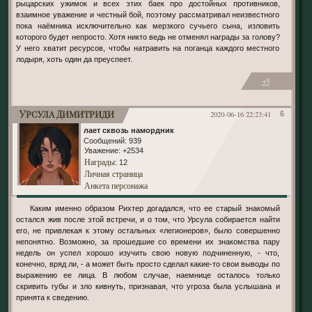
рыцарских ужимок и всех этих баек про достойных противников,
взаимное уважение и честный бой, поэтому рассматривал неизвестного
пока наёмника исключительно как мерзкого сучьего сына, изловить
которого будет непросто. Хотя никто ведь не отменял награды за голову?
У него хватит ресурсов, чтобы натравить на поганца каждого местного
лодыря, хоть один да преуспеет.
+5
Урсула Димитриди
2020-06-16 22:23:41
6
лает сквозь намордник
Сообщений:
939
Уважение:
+2534
Награды
: 12
Личная страница
Анкета персонажа
Каким именно образом Рихтер догадался, что ее старый знакомый
остался жив после этой встречи, и о том, что Урсула собирается найти
его, не привлекая к этому остальных «легионеров», было совершенно
непонятно. Возможно, за прошедшие со времени их знакомства пару
недель он успел хорошо изучить свою новую подчиненную, - что,
конечно, вряд ли, - а может быть просто сделал какие-то свои выводы по
выражению ее лица. В любом случае, наемнице осталось только
скривить губы и зло кивнуть, признавая, что угроза была услышана и
принята к сведению.