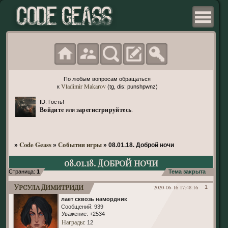
По любым вопросам обращаться
Vladimir Makarov
к
(tg, dis: punshpwnz)
ID: Гость!
Войдите
зарегистрируйтесь
или
.
Code Geass
События игры
»
»
»
08.01.18. Доброй ночи
08.01.18. Доброй ночи
Страница:
1
Тема закрыта
Урсула Димитриди
2020-06-16 17:48:16
1
лает сквозь намордник
Сообщений:
939
Уважение:
+2534
Награды
: 12