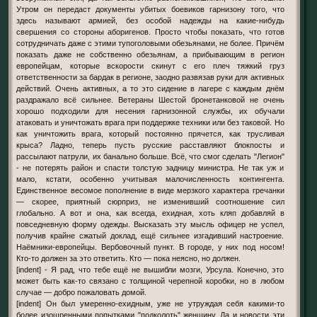
Утром он передаст документы убитых боевиков гарнизону того, что
здесь называют армией, без особой надежды на какие-нибудь
свершения со стороны аборигенов. Просто чтобы показать, что готов
сотрудничать даже с этими тупоголовыми обезьянами, не более. Причём
показать даже не собственно обезьянам, а прибывающим в регион
европейцам, которые вскорости скинут с его плеч тяжкий груз
ответственности за бардак в регионе, заодно развязав руки для активных
действий. Очень активных, а то это сидение в лагере с каждым днём
раздражало всё сильнее. Ветераны Шестой бронетанковой не очень
хорошо подходили для несения гарнизонной службы, их обучали
атаковать и уничтожать врага при поддержке техники или без таковой. Но
как уничтожить врага, который постоянно прячется, как трусливая
крыса? Ладно, теперь пусть русские расставляют блокпосты и
рассылают патрули, их банально больше. Всё, что смог сделать "Легион"
- не потерять район и спасти толстую задницу министра. Не так уж и
мало, кстати, особенно учитывая малочисленность контингента.
Единственное весомое пополнение в виде мерзкого характера гречанки
— скорее, приятный сюрприз, не изменивший соотношение сил
глобально. А вот и она, как всегда, ехидная, хоть кляп добавляй в
повседневную форму одежды. Высказать эту мысль офицер не успел,
получив крайне сжатый доклад, ещё сильнее изгадивший настроение.
Наёмники-европейцы. Вербовочный пункт. В городе, у них под носом!
Кто-то должен за это ответить. Кто — пока неясно, но должен.
[indent] - Я рад, что тебе ещё не вышибли мозги, Урсула. Конечно, это
может быть как-то связано с толщиной черепной коробки, но в любом
случае — добро пожаловать домой.
[indent] Он был умеренно-ехидным, уже не утруждая себя какими-то
более изощренными попытками "подколоть" женщину. Да и новости эти