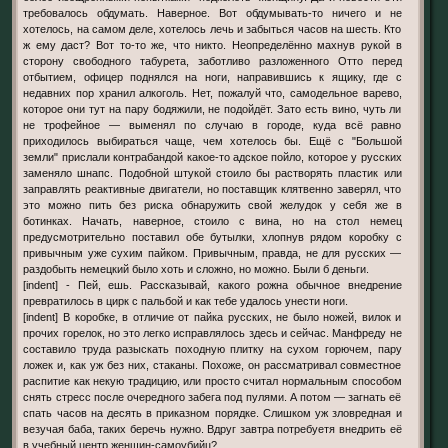
требовалось обдумать. Наверное. Вот обдумывать-то ничего и не
хотелось, на самом деле, хотелось лечь и забыться часов на шесть. Кто
ж ему даст? Вот то-то же, что никто. Неопределённо махнув рукой в
сторону свободного табурета, заботливо разложенного Отто перед
отбытием, офицер поднялся на ноги, направившись к ящику, где с
недавних пор хранил алкоголь. Нет, пожалуй что, самодельное варево,
которое они тут на пару бодяжили, не подойдёт. Зато есть вино, чуть ли
не трофейное — выменял по случаю в городе, куда всё равно
приходилось выбираться чаще, чем хотелось бы. Ещё с "Большой
земли" прислали контрабандой какое-то адское пойло, которое у русских
заменяло шнапс. Подобной штукой стоило бы растворять пластик или
заправлять реактивные двигатели, но поставщик клятвенно заверял, что
это можно пить без риска обнаружить свой желудок у себя же в
ботинках. Начать, наверное, стоило с вина, но на стол немец
предусмотрительно поставил обе бутылки, хлопнув рядом коробку с
привычным уже сухим пайком. Привычным, правда, не для русских —
раздобыть немецкий было хоть и сложно, но можно. Были б деньги.
[indent] - Пей, ешь. Рассказывай, какого рожна обычное внедрение
превратилось в цирк с пальбой и как тебе удалось унести ноги.
[indent] В коробке, в отличие от пайка русских, не было ножей, вилок и
прочих горелок, но это легко исправлялось здесь и сейчас. Манфреду не
составило труда разыскать походную плитку на сухом горючем, пару
ложек и, как уж без них, стаканы. Похоже, он рассматривал совместное
распитие как некую традицию, или просто считал нормальным способом
снять стресс после очередного забега под пулями. А потом — загнать её
спать часов на десять в приказном порядке. Слишком уж зловредная и
везучая баба, таких беречь нужно. Вдруг завтра потребуетя внедрить её
в учебный центр женщин-самоубийц?