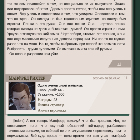
так же сомневавшейся в том, не специально ли их выпустили. Знала,
или подозревала об этом. Даремо просто
хотел
, чтобы они вернулись к
своим. Вернулись и оповестили о том, что увидели. Оповестили о том,
что он здесь. Он никогда не был тщеславным идиотом, но всегда был
игроком. Пешки в его руках. Они все пешки. Она - чертова пешка,
которая никогда не должна была стать дамкой. Он просто играет с ними.
Урсула сглотнула горький комок. Черт побери, столько лет прошло, а она
все еще маленькая испуганная девочка перед ним. Ни на что не годная,
разве что на мясо. На то, чтобы выбросить при первой же возможности.
Выбросить - двумя пулевыми. Со смотанными за спиной руками.
- Он словно разрешил нам уйти.
+4
Манфред Рихтер
2020-06-20 20:49:40
11
Один очень злой наёмник
Сообщений:
445
Уважение:
+1606
Награды
: 23
Личная страница
Анкета персонажа
[indent] А вот теперь Манфред, пожалуй что, был доволен. Нет, не
осознанием того, что скучный обезьяний гей-парад разбавился
толковыми вояками, он всё ещё не считал уважение к противнику чем-то
нормальным. Всё куда проще — если против них выступает матёрый