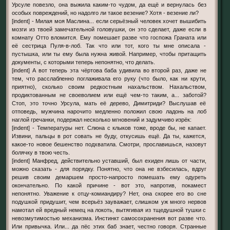
Урсуле повезло, она выжила каким-то чудом, да ещё и вернулась без
особых повреждений, но надолго ли такое везение? Хотя - везение ли?
[indent] - Милая моя Маслина... если серьёзный человек хочет вышибить
мозги из твоей замечательной головушки, он это сделает, даже если в
комнату Отто вломится. Ему помешает разве что госпожа Граната или
её сестрица Пуля-в-лоб. Так что или тот, кого ты мне описала -
пустышка, или ты ему была нужна живой. Например, чтобы притащить
документы, с которыми теперь непонятно, что делать.
[indent] А вот теперь эта чёртова баба удивила во второй раз, даже не
тем, что расслабленно поглаживала его руку (что было, как ни крути,
приятно), сколько своим редкостным нахальством. Нахальством,
продиктованным не своеволием или ещё чем-то таким, а... заботой?
Стоп, это точно Урсула, мать её дерево, Димитриди? Выслушав её
отповедь, мужчина нарочито медленно положил свою ладонь на лоб
наглой гречанки, подержал несколько мгновений и задумчиво изрёк:
[indent] - Температуры нет. Слюна с клыков тоже, вроде бы, не капает.
Извини, пальцы в рот совать не буду, откусишь ещё. Да ты, кажется,
какое-то новое бешенство подхватила. Смотри, прославишься, назовут
болячку в твою честь.
[indent] Манфред, действительно уставший, был ехиден лишь от части,
можно сказать - для порядку. Понятно, что она не взбесилась, вдруг
решив своим демаршем просто-напросто помешать ему одуреть
окончательно. По какой причине - вот это, напротив, покамест
непонятно. Уважение к отцу-комиандиру? Нет, она скорее его во сне
подушкой придушит, чем всерьёз зауважает, слишком уж много нервов
намотал ей вредный немец на локоть, вытягивая из тщедушной тушки с
невозмутимостью механизма. Инстинкт самосохранения вот разве что.
Или привычка. Или... да пёс этих баб знает, честно говоря. Странные