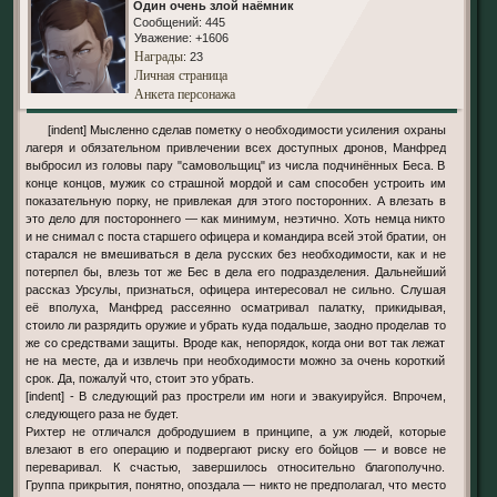
Один очень злой наёмник
Сообщений:
445
Уважение:
+1606
Награды
: 23
Личная страница
Анкета персонажа
[indent] Мысленно сделав пометку о необходимости усиления охраны
лагеря и обязательном привлечении всех доступных дронов, Манфред
выбросил из головы пару "самовольщиц" из числа подчинённых Беса. В
конце концов, мужик со страшной мордой и сам способен устроить им
показательную порку, не привлекая для этого посторонних. А влезать в
это дело для постороннего — как минимум, неэтично. Хоть немца никто
и не снимал с поста старшего офицера и командира всей этой братии, он
старался не вмешиваться в дела русских без необходимости, как и не
потерпел бы, влезь тот же Бес в дела его подразделения. Дальнейший
рассказ Урсулы, признаться, офицера интересовал не сильно. Слушая
её вполуха, Манфред рассеянно осматривал палатку, прикидывая,
стоило ли разрядить оружие и убрать куда подальше, заодно проделав то
же со средствами защиты. Вроде как, непорядок, когда они вот так лежат
не на месте, да и извлечь при необходимости можно за очень короткий
срок. Да, пожалуй что, стоит это убрать.
[indent] - В следующий раз прострели им ноги и эвакуируйся. Впрочем,
следующего раза не будет.
Рихтер не отличался добродушием в принципе, а уж людей, которые
влезают в его операцию и подвергают риску его бойцов — и вовсе не
переваривал. К счастью, завершилось относительно благополучно.
Группа прикрытия, понятно, опоздала — никто не предполагал, что место