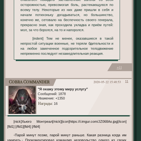
осторожностью, превозмогая боль, растекающуюся по
всему телу. Некоторые из них даже пришли в себя и
начали потихоньку догадываться, но большинство,
конечно же, сетовало на беспечность своего генерала,
прекрасно зная, как проходила укладка и приём путей:
мол, за что боролся, на то и напоролся.
[indent] Тем не менее, оказавшиеся в такой
непростой ситуации военные, не теряли бдительности и
на любое замеченное подозрительное телодвижение
непременно последует незамедлительная реакция.
+11
Cobra Commander
2020-05-22 15:48:53
11
"Я окажу этому миру услугу"
Сообщений:
1878
Уважение:
+1350
Награды
: 16
[nick]Хьюго Монтреал[/nick][icon]https://i.imgur.com/JZ068Ao.jpg[/icon]
[fld1] [/fld1][fld4] [/fld4]
-Парой минут позже, парой минут раньше. Какая разница когда им
умирать.- Прокоментировал командир недовольство одного из своих