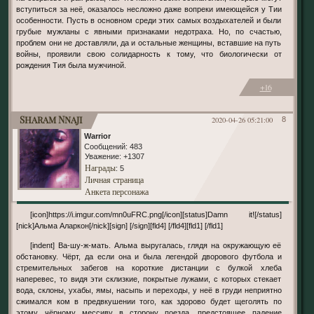
вступиться за неё, оказалось несложно даже вопреки имеющейся у Тии
особенности. Пусть в основном среди этих самых воздыхателей и были
грубые мужланы с явными признаками недотраха. Но, по счастью,
проблем они не доставляли, да и остальные женщины, вставшие на путь
войны, проявили свою солидарность к тому, что биологически от
рождения Тия была мужчиной.
+16
Sharam Nnaji
2020-04-26 05:21:00
8
Warrior
Сообщений:
483
Уважение:
+1307
Награды
: 5
Личная страница
Анкета персонажа
[icon]https://i.imgur.com/mn0uFRC.png[/icon][status]Damn it![/status]
[nick]Альма Аларкон[/nick][sign] [/sign][fld4] [/fld4][fld1] [/fld1]
[indent] Ва-шу-ж-мать. Альма выругалась, глядя на окружающую её
обстановку. Чёрт, да если она и была легендой дворового футбола и
стремительных забегов на короткие дистанции с булкой хлеба
наперевес, то видя эти склизкие, покрытые лужами, с которых стекает
вода, склоны, ухабы, ямы, насыпь и переходы, у неё в груди неприятно
сжимался ком в предвкушении того, как здорово будет щеголять по
этому чёрному мессиву в сторону поезда, предстоящее падение