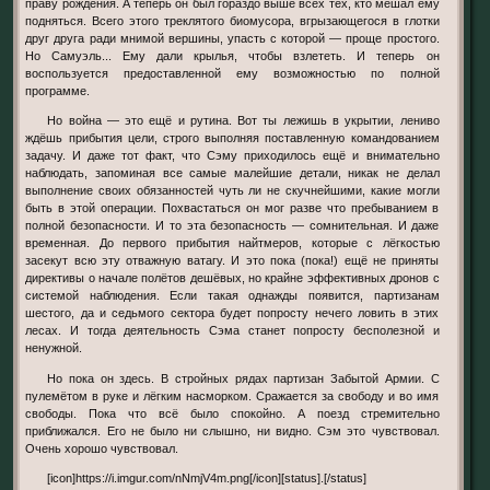
праву рождения. А теперь он был гораздо выше всех тех, кто мешал ему
подняться. Всего этого треклятого биомусора, вгрызающегося в глотки
друг друга ради мнимой вершины, упасть с которой — проще простого.
Но Самуэль... Ему дали крылья, чтобы взлететь. И теперь он
воспользуется предоставленной ему возможностью по полной
программе.
Но война — это ещё и рутина. Вот ты лежишь в укрытии, лениво
ждёшь прибытия цели, строго выполняя поставленную командованием
задачу. И даже тот факт, что Сэму приходилось ещё и внимательно
наблюдать, запоминая все самые малейшие детали, никак не делал
выполнение своих обязанностей чуть ли не скучнейшими, какие могли
быть в этой операции. Похвастаться он мог разве что пребыванием в
полной безопасности. И то эта безопасность — сомнительная. И даже
временная. До первого прибытия найтмеров, которые с лёгкостью
засекут всю эту отважную ватагу. И это пока (пока!) ещё не приняты
директивы о начале полётов дешёвых, но крайне эффективных дронов с
системой наблюдения. Если такая однажды появится, партизанам
шестого, да и седьмого сектора будет попросту нечего ловить в этих
лесах. И тогда деятельность Сэма станет попросту бесполезной и
ненужной.
Но пока он здесь. В стройных рядах партизан Забытой Армии. С
пулемётом в руке и лёгким насморком. Сражается за свободу и во имя
свободы. Пока что всё было спокойно. А поезд стремительно
приближался. Его не было ни слышно, ни видно. Сэм это чувствовал.
Очень хорошо чувствовал.
[icon]https://i.imgur.com/nNmjV4m.png[/icon][status].[/status]