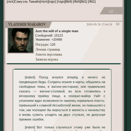
[nick]Самуэль Тамайо[/nick][sign] [/sign][fld4] [/fld4][fld1] [/fld1]
+12
Vladimir Makarov
2020-05-20 17:44:18
10
Just the will of a single man
Сообщений:
15123
Уважение:
+20489
Награды
: 126
Личная страница
Анкета персонажа
Записки игрока
[indent] Поезд мчался вперёд и ничего не
предвещало беды. Солдаты играли в карты, общались на
свободные темы, в вагоне-ресторане, или правильнее
сказать — вагоне-столовой, во всю готовились к
вечернему приёму пищи, а генерал-майор Уайт с
упоением ждал возможности наконец нормально поесть:
привыкший к славной беззаботной жизни, он помышлял о
том, как поскорее бы вернуться в милость к начальству
и вновь суметь усидеть на двух стульях, не допуская
прежних ошибок.
[indent] Вот только случиться этому уже было не