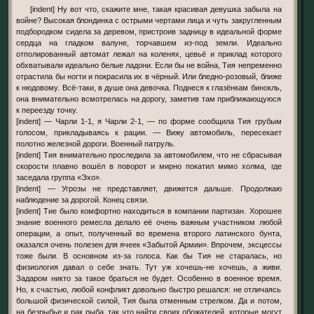
[indent] Ну вот что, скажите мне, такая красивая девушка забыла на
войне? Высокая блондинка с острыми чертами лица и чуть закругленным
подбородком сидела за деревом, пристроив задницу в идеальной форме
сердца на гладком валуне, торчавшем из-под земли. Идеально
отполированный автомат лежал на коленях, цевьё и приклад которого
обхватывали идеально белые ладони. Если бы не война, Тия непременно
отрастила бы ногти и покрасила их в чёрный. Или бледно-розовый, ближе
к нюдовому. Всё-таки, в душе она девочка. Поднеся к глазёнкам бинокль,
она внимательно всмотрелась на дорогу, заметив там приближающуюся
к переезду точку.
[indent] — Чарли 1-1, я Чарли 2-1, — по форме сообщила Тия грубым
голосом, прикладываясь к рации. — Вижу автомобиль, пересекает
полотно железной дороги. Военный патруль.
[indent] Тия внимательно проследила за автомобилем, что не сбрасывая
скорости плавно вошёл в поворот и мирно покатил мимо холма, где
заседала группа «Эхо».
[indent] — Угрозы не представляет, движется дальше. Продолжаю
наблюдение за дорогой. Конец связи.
[indent] Тие было комфортно находиться в компании партизан. Хорошее
знание военного ремесла делало её очень важным участником любой
операции, а опыт, полученный во времена второго латинского бунта,
оказался очень полезен для ячеек «Забытой Армии». Впрочем, эксцессы
тоже были. В основном из-за голоса. Как бы Тия не старалась, но
физиология давал о себе знать. Тут уж хочешь-не хочешь, а живи.
Задаром никто за такое браться не будет. Особенно в военное время.
Но, к счастью, любой конфликт довольно быстро решался: не отличаясь
большой физической силой, Тия была отменным стрелком. Да и потом,
на безрыбье и рак рыба, так что найти своих обожателей, которые могут