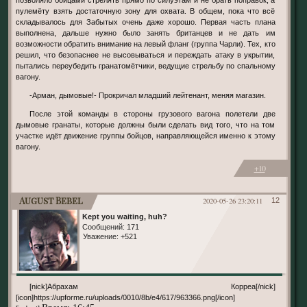
пулемёту взять достаточную зону для охвата. В общем, пока что всё
складывалось для Забытых очень даже хорошо. Первая часть плана
выполнена, дальше нужно было занять британцев и не дать им
возможности обратить внимание на левый фланг (группа Чарли). Тех, кто
решил, что безопаснее не высовываться и переждать атаку в укрытии,
пытались переубедить гранатомётчики, ведущие стрельбу по спальному
вагону.
-Арман, дымовые!- Прокричал младший лейтенант, меняя магазин.
После этой команды в стороны грузового вагона полетели две
дымовые гранаты, которые должны были сделать вид того, что на том
участке идёт движение группы бойцов, направляющейся именно к этому
вагону.
+10
August Bebel
2020-05-26 23:20:11
12
Kept you waiting, huh?
Сообщений:
171
Уважение:
+521
[nick]Абрахам Корреа[/nick]
[icon]https://upforme.ru/uploads/0010/8b/e4/617/963366.png[/icon]