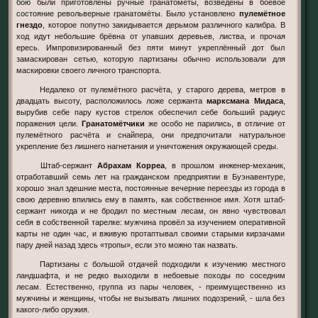
бою были приготовлены ручные гранатомёты, возведены в боевое
состояние револьверные гранатомёты. Было установлено
пулемётное
гнездо
, которое попутно закидывается дерьмом различного калибра. В
ход идут небольшие брёвна от упавших деревьев, листва, и прочая
ересь. Импровизированный без пяти минут укреплённый дот был
замаскирован сетью, которую партизаны обычно использовали для
маскировки своего личного транспорта.
Недалеко от пулемётного расчёта, у старого дерева, метров в
двадцать высоту, расположилось ложе сержанта
марксмана Мидаса
,
вырубив себе пару кустов стрелок обеспечил себе больший радиус
поражения цели.
Гранатомётчики
же особо не парились, в отличие от
пулемётного расчёта и снайпера, они предпочитали натуральное
укрепление без лишнего нагнетания и уничтожения окружающей среды.
Штаб-сержант
Абрахам Корреа
, в прошлом инженер-механик,
отработавший семь лет на гражданском предприятии в Буэнавентуре,
хорошо знал здешние места, постоянные вечерние переезды из города в
свою деревню впились ему в память, как собственное имя. Хотя штаб-
сержант никогда и не бродил по местным лесам, он явно чувствовал
себя в собственной тарелке: мужчина провёл за изучением оперативной
карты не один час, и вживую протаптывал своими старыми кирзачами
пару дней назад здесь «тропы», если это можно так назвать.
Партизаны с большой отдачей подходили к изучению местного
ландшафта, и не редко выходили в небоевые походы по соседним
лесам. Естественно, группа из пары человек, - преимущественно из
мужчины и женщины, чтобы не вызывать лишних подозрений, - шла без
какого-либо оружия.