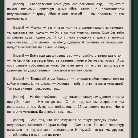
[indent] — Распоряжение командующего регионом, сэр, — адъютант
пожал плечами, притянув дымящийся стакан в алюминиевом
подстаканнике с трясущейся в нём ложкой. — Вы впалость в его
немилость-с.
[indent] — Молчи, — вытягивая ноги на сиденье прошипел генерал,
укладываясь на подушку. — Хоть личное купе оставили. Ещё бы тебя
отправить куда подальше. Я хочу лежать-отдыхать здесь в полном
одиночестве. Если можно. Ты обход сделал? А то опять на ближайшем
полустанке влетим по самое не балуй.
[indent] — Всё ваша дисциплина, сэр, — спокойно ответил адъютант.
— Не были бы вы столь безответственны, ничего бы не случилось. И за
отсутствием собранности никто бы и не заметил, что вы используете
казённый государственный транспорт в личных целях.
[indent] — Трещи об этом больше, — генерал-майор нервно сел на
койке и перешёл на шёпот. — Хочешь, чтобы кто-то из роты услышал?
Ты ведь знаешь прекрасно, что...
[indent] — Не беспокойтесь, — адъютант с завидным удовольствием
пригубил чаю. — Им не до вас. С тех пор, как вы разрешили им
использовать ноутбуки, все собрались в 22-ом отсеке вагона. Никто
ничего не услышит. Да и трясёт так, что...
[indent] — Ага, так, что нас вздрючат за такую укладку рельс, —
недовольно закончил генерал-майор. — Сам знаю. Ты стал чересчур
наглым с тех пор, как меня разжаловали. Не думай, что раз мы друзья,
то тебе сойдут с рук твои шуточки.