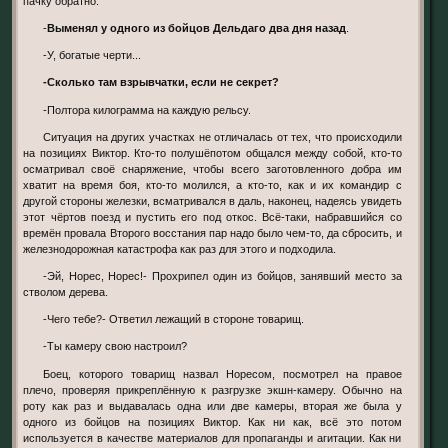
пачку обратно.
-
Выменял у одного из бойцов Дельдаго два дня назад
.
-У, богатые черти...
-Сколько там взрывчатки, если не секрет?
-Полтора килограмма на каждую рельсу.
Ситуация на других участках не отличалась от тех, что происходили
на позициях Виктор. Кто-то полушёпотом общался между собой, кто-то
осматривал своё снаряжение, чтобы всего заготовленного добра им
хватит на время боя, кто-то молился, а кто-то, как и их командир с
другой стороны железки, всматривался в даль, наконец, надеясь увидеть
этот чёртов поезд и пустить его под откос. Всё-таки, набравшийся со
времён провала Второго восстания пар надо было чем-то, да сбросить, и
железнодорожная катастрофа как раз для этого и подходила.
-Эй, Норес, Норес!- Прохрипел один из бойцов, занявший место за
стволом дерева.
-Чего тебе?- Ответил лежащий в стороне товарищ.
-Ты камеру свою настроил?
Боец, которого товарищ назвал Норесом, посмотрел на правое
плечо, проверяя прикреплённую к разгрузке экшн-камеру. Обычно на
роту как раз и выдавалась одна или две камеры, вторая же была у
одного из бойцов на позициях Виктор. Как ни как, всё это потом
используется в качестве материалов для пропаганды и агитации. Как ни