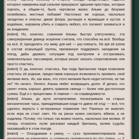
которого наверняка ещё сильнее приукрасит здешние просторы, которые
портить, в общем-то, было чертовски жалко: Альме до безумия
полюбились местные пейзажи! Настолько же хороши, насколько
загадочны и опасны: дикая флора, рычащая и жужжащая в кустах и
водоёмах, норовила убить и сожрать любого, кто посмеет зазеваться в
их владениях.
[indent] Но, конечно, сомнения Альмы быстро улетучились: эта
самоуверенная девица искренне считала, что способна на всё. Вообще
на всё. И, преодолеть эту жижу для неё — раз плюнуть. Не зря её взяли
в состав атакующей группы, призванную поддержать нападение на
поезд, дабы держать ситуацию под контролем и отстреливать
нежелательных пассажиров, которые решат оказать сопротивление или
просто спастись.
[indent] О да, конечно: спастись. Как тогда британские твари позволили
спастись её родным, предоставив хорошую возможность проявить своё
желание жить. Ах, как жаль, что этого желания было недостаточно, не так
ли? Но ничего. Ничего. Альма любит возвращать долги. И делать это
умеет очень хорошо: девять граммов свинца — более чем достаточная
сумма. Ещё и с процентами. А главное — по справедливости.
[indent] Альма, до жути нетерпеливая, посматривала на старые
механические часы, принадлежавшие когда-то давно её отцу — всё, что
удалось вернуть с истерзанных пламенем тел. Раненых не вывозят,
если игра не стоит свеч. Но на риски нужно смотреть вблизи, а не
издалека. Потому что только так можно понять, насколько они велики. И
теперь отхватить пулю рисковал каждый британец, волею судьбы
оказавшийся в этом поезде.
[indent] — Опаздываем к ужину, — сухо прокомментировала она,
посмотрев на командира, и сплюнула скопившуюся во рту горечь. — У