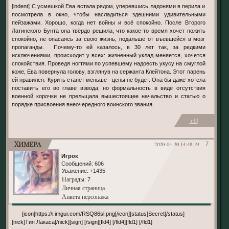
[indent] С усмешкой Ева встала рядом, уперевшись ладонями в перила и
посмотрела в окно, чтобы насладиться здешними удивительными
пейзажами. Хорошо, когда нет войны и всё спокойно. После Второго
Латинского Бунта она твёрдо решила, что какое-то время хочет пожить
спокойно, не опасаясь за свою жизнь, подальше от въевшейся в мозг
пропаганды. Почему-то ей казалось, в 30 лет так, за редкими
исключениями, происходит у всех: жизненный уклад меняется, хочется
спокойствия. Проведя ногтями по успевшему надоесть укусу на смуглой
коже, Ева повернула голову, взглянув на сержанта Клейтона. Этот парень
ей нравился. Курить станет меньше - цены не будет. Она бы даже хотела
поставить его во главе взвода, но формальность в виде отсутствия
военной корочки не прельщала вышестоящее начальство и статью о
порядке присвоения внеочередного воинского звания.
+13
Химера
2020-04-20 14:48:19
7
Игрок
Сообщений:
606
Уважение:
+1435
Награды
: 7
Личная страница
Анкета персонажа
[icon]https://i.imgur.com/RSQ86sl.png[/icon][status]Secret[/status]
[nick]Тия Лакаса[/nick][sign] [/sign][fld4] [/fld4][fld1] [/fld1]