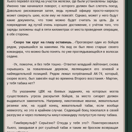
Хьюго перевёл взгляд на участок железки, где были установлены заряды.
Именно там начинался поворот, с которого должен был слететь поезд.
Довольно рискованная затея, ведь нужный офицер просто-напросто
может свернуть шею, если ему не повезёт. Однако, может у него будут
какие документы, что тоже можно будет считать за цель. Да и
повреждение жд путей очень хорошее достижение, с учётом того, что
заряды заложены ещё в пяти километрах от места проведения операции,
в обе стороны.
-
Скоро так круг на глазу оставишь
...-Проговорил один из бойцов
рядом, укрывшийся за камнями. На вид он был явно старше своего
командира, что можно было понять по уже проглядывающейся в волосах
седине.
-Ух, помолчи, и без тебя тошно.- Ответил младший лейтенант, снова
скрывшись за поваленным деревом, являющимся его огневой и
наблюдательной позицией. Рядом лежал потрёпанный АК-74, который,
скорее всего, был завезён ещё во времена Второго восстания.- Мартин,
у тебя табака нет?
По указаниям ЦВК на боевых заданиях, на котороых могла
существовать угроза раскрытия бойцов, за место сигарет должен
выдаваться заменитель. Например, никотиновые жвачки, жевательные
резинки или, на худой конец, жевательный табак, если вообще
невмоготу, но это в крайнем случае. Седеющий боец покопался в своей
разгрузке и через полминуты кинул командиру полупустую пачку табака.
-Тимбервульф? Серьёзно? Откуда у тебя это?- Поинтересовался
Хьюго, закидывая в рот сушёный табак и таким же броском возвращая