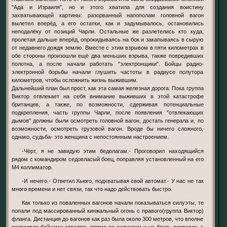
"Ада и Израиля", но и этого хватила для создания воистину
захватывающей картины: разорванный напополам головной вагон
вылетел вперёд, а его остатки, как и задумывалось, остановились
неподалёку от позиций Чарли. Остальные же разлетелись кто куда,
пролетая дальше вперёд, опрокидываясь на бок и закапываясь в сырую
от недавнего дождя землю. Вместе с этим взрывом в пяти километрах в
обе стороны произошли ещё два меньших взрыва, также повредивших
полотна, а после начали работать "электронщики". Бойцы радио-
электронной борьбы начали глушить частоты в радиусе полутора
километров, чтобы осложнить жизнь выжившим.
Дальнейший план был прост, как эта самая железная дорога. Пока группа
Виктор отвлекает на себя внимание выживших в этой катастрофе
британцев, а также, по возможности, сдерживая потенциальные
подкрепления, часть группы Чарли, после появления "отвлекающих
дымов" должны были осмотреть головной вагон, достать генерала и, по
возможности, осмотреть грузовой вагон. Вроде бы ничего сложного,
однако, судьба- это женщина с непостоянным настроением.
-Чёрт, я не завидую этим бедолагам.- Проговорил находящийся
рядом с командиром седовласый боец, поправляя установленный на его
М4 коллиматор.
-И нечего.- Ответил Хьюго, подхватывая свой автомат.- У нас не так
много времени и нет связи, так что надо действовать быстро.
Как только из поваленных вагонов начали показываться силуэты, те
попали под массированный кинжальный огонь с правого(группа Виктор)
фланга. Дистанция до вагонов как раз была около 300 метров, что вполне
позволяло бойцами стрелять прямо по силуэтам и не брать поправок, а