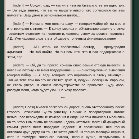
[indent] — Сойдут, сэр, — как ни в чём ни бывало ответил адъютант.
— Вы ведь знаете, что вы не найдёте никого, кто согласился бы вам
помогать. Ведь даже в региональном штабе...
[indent] — Не сыпь мне соль на рану, — генерал-майор лёг на место
и отвернулся к стене. — К концу месяца я обязательно закончу с этим
треклятым участком на перегоне и, наконец, смогу запросить перевод в
А11. Уже надоело сидеть в этой дыре с точечным финансированием.
[indent] — А11 столь же проблемный сектор, — предупредил
адъютант. — Не забывайте. Но вы помните, что я вас поддерживаю в
этом, сэр.
[indent] — Ой, да ты просто хочешь свою семью отсюда вывести, а
вовсе не потому что меня поддерживаешь, — снисходительно вымолвил
генерал-майор. — Я ведь говорил, что нормально к этому отношусь.
Только тебе там ничего не светит: даже я, будучи наследным бароном,
не столь уверен в своём благоустройстве по прибытию. Будь добр,
разбуди меня, когда будет ужин. Не хочу проспать.
***
[indent] Поезд мчался по железной дороге, вновь отстроенному после
Второго Латинского Бунта участку. Сейчас в лабораторном вагоне
велись все необходимые измерения и сидящие там инженеры молились
на то, чтобы им вновь не пришлось здесь кататься: местный дождливый
климат успел всем порядком надоесть и практически все горько
сетовали друг другу на то, что хотят домой. И только молодой сержант,
стоя в тамбуре головного вагона, нервно курил, вглядываясь в