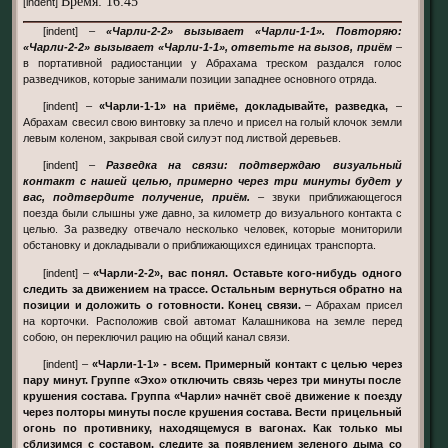
Время: 16:45
[indent]
[indent] –
«Чарли-2-2» вызывает «Чарли-1-1». Повторяю:
«Чарли-2-2» вызывает «Чарли-1-1», ответьте на вызов, приём
–
в портативной радиостанции у Абрахама треском раздался голос
разведчиков, которые занимали позиции западнее основного отряда.
[indent] –
«Чарли-1-1» на приёме, докладывайте, разведка,
–
Абрахам свесил свою винтовку за плечо и присел на голый клочок земли
левым коленом, закрывая свой силуэт под листвой деревьев.
[indent] –
Разведка на связи: подтверждаю визуальный
контакт с нашей целью, примерно через три минуты будет у
вас, подтвердите получение, приём.
– звуки приближающегося
поезда были слышны уже давно, за километр до визуального контакта с
целью. За разведку отвечало несколько человек, которые мониторили
обстановку и докладывали о приближающихся единицах транспорта.
[indent] –
«Чарли-2-2», вас понял. Оставьте кого-нибудь одного
следить за движением на трассе. Остальным вернуться обратно на
позиции и доложить о готовности. Конец связи.
– Абрахам присел
на корточки. Расположив свой автомат Калашникова на земле перед
собою, он переключил рацию на общий канал связи.
[indent] –
«Чарли-1-1» - всем. Примерный контакт с целью через
пару минут. Группе «Эхо» отключить связь через три минуты после
крушения состава. Группа «Чарли» начнёт своё движение к поезду
через полторы минуты после крушения состава. Вести прицельный
огонь по противнику, находящемуся в вагонах. Как только мы
сблизимся с составом, следите за появлением зеленого дыма со