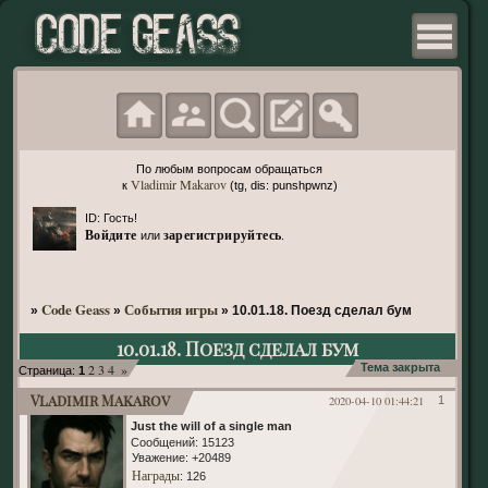
По любым вопросам обращаться
Vladimir Makarov
к
(tg, dis: punshpwnz)
ID: Гость!
Войдите
зарегистрируйтесь
или
.
Code Geass
События игры
»
»
»
10.01.18. Поезд сделал бум
10.01.18. Поезд сделал бум
2
3
4
»
Тема закрыта
Страница:
1
Vladimir Makarov
2020-04-10 01:44:21
1
Just the will of a single man
Сообщений:
15123
Уважение:
+20489
Награды
: 126