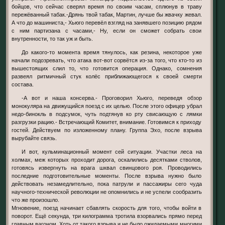
бойцов, что сейчас сверял время по своим часам, сплюнув в траву
пережёванный табак.-Дрянь твой табак, Мартин, лучше бы жвачку жевал.
А что до машиниста,- Хьюго перевёл взгляд на занявшего позицию рядом
с ним партизана с часами,- Ну, если он сможет собрать свои
внутренности, то так уж и быть.
До какого-то момента время тянулось, как резина, некоторое уже
начали подозревать, что атака вот-вот сорвётся из-за того, что кто-то из
вышестоящих слил то, что готовится операция. Однако, сомнения
развеял ритмичный стук колёс приближающегося к своей смерти
состава.
-А вот и наша консерва.- Проговорил Хьюго, переведя обзор
монокуляра на движущийся поезд с их целью. После этого офицер убрал
недо-бинокль в подсумок, чуть подтянув ко рту свисающую с лямки
разгрузки рацию.- Встречающий Комитет, внимание. Готовимся к приходу
гостей. Действуем по изложенному плану. Группа Эхо, после взрыва
вырубайте связь.
И вот, кульминационный момент сей ситуации. Участки леса на
холмах, меж которых проходит дорога, оскалились десятками стволов,
готовясь извергнуть на врага шквал свинцового роя. Проводились
последние подготовительные моменты. После взрыва нужно было
действовать незамедлительно, пока патрули и пассажиры сего чуда
научного-технической революции не опомнились и не успели сообразить
что же произошло.
Мгновение, поезд начинает сбавлять скорость для того, чтобы войти в
поворот. Ещё секунда, три килограмма тротила взорвались прямо перед
главным вагоном. Хоть от такого взрыва и не было ожидаемыми многими