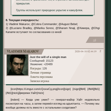
прикрытия.
Группы используют природное укрытие и камуфляж.
8. Текущая очередность:
1) Vladimir Makarov; @Cobra Commander; @August Bebel;
2) @Luciano Bradley, @Marika Soresi, @Sharam Nnaji, @Химера, @Ohgi
Kaname вступают по согласованию со мной
+4
Vladimir Makarov
2020-04-10 02:44:19
2
Just the will of a single man
Сообщений:
15123
Уважение:
+20489
Награды
: 126
Личная страница
Анкета персонажа
Записки игрока
[icon]https://i.imgur.com/cQoxwCg.png[/icon][sign] [/sign][fld4] [/fld4][fld1]
[/fld1][nick]Джереми Уайт[/nick]
[indent] — Когда уже ужин? — генерал-майор Уайт недовольно
посмотрел на часы, а затем перевёл взгляд на адъютанта. — Почему мы
вообще должны есть вместе с остальными солдатами?