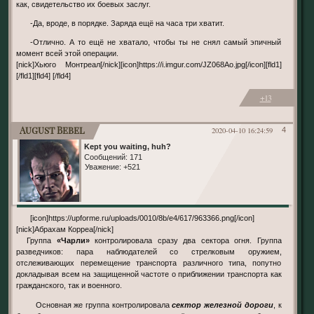
как, свидетельство их боевых заслуг.
-Да, вроде, в порядке. Заряда ещё на часа три хватит.
-Отлично. А то ещё не хватало, чтобы ты не снял самый эпичный
момент всей этой операции.
[nick]Хьюго Монтреал[/nick][icon]https://i.imgur.com/JZ068Ao.jpg[/icon][fld1]
[/fld1][fld4] [/fld4]
+13
August Bebel
2020-04-10 16:24:59
4
Kept you waiting, huh?
Сообщений:
171
Уважение:
+521
[icon]https://upforme.ru/uploads/0010/8b/e4/617/963366.png[/icon]
[nick]Абрахам Корреа[/nick]
Группа
«Чарли»
контролировала сразу два сектора огня. Группа
разведчиков: пара наблюдателей со стрелковым оружием,
отслеживающих перемещение транспорта различного типа, попутно
докладывая всем на защищенной частоте о приближении транспорта как
гражданского, так и военного.
Основная же группа контролировала
сектор железной дороги
, к