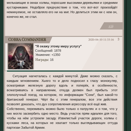
мелькающие в окнах холмы, поросшие высокими деревьями и средними
кустарниками. Недоброе предчувствие о том, что вот-вот произойдёт
неминуемое, не оставляло его ни на миг. Но делиться этим ни с кем он,
конечно же, не стал.
+14
Cobra Commander
2020-04-10 11:33:16
3
"Я окажу этому миру услугу"
Сообщений:
1878
Уважение:
+1350
Награды
: 16
Ситуация нагнеталась с каждой минутой. Даже можно сказать, с
каждым мгновением. Хьюго то и дело подносил к глазу монокуляр,
осматривая железную дорогу вдоль и поперёк, в особенности,
всматриваясь в направлении, откуда должен был прибыть этот
злополучный поезд, на котором, по информации "Сони", был какой-то
британский генерал. Чёрт бы с этим генералом, все эти действия
позволят доказать, что дух сопротивления агрессору всё ещё жив.
Собственно, переживать можно было только о патрулях и о том, что у
них могло засвербить одно место. Ведь участок прям идеален для того,
чтобы на нём устроили засаду. Извилистый участок дороги, холмы с
кусками леса, на которых не хватает только выглядывающих оттуда
партизан Забытой Армии.