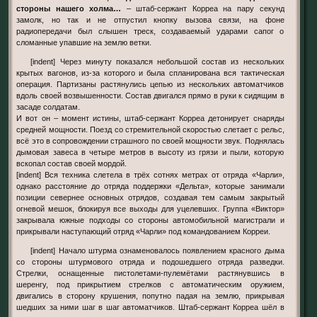
стороны нашего холма…
– штаб-сержант Корреа на пару секунд
замолк, но так и не отпустил кнопку вызова связи, на фоне
радиопередачи был слышен треск, создаваемый ударами сапог о
сломанные упавшие на землю ветки.
[indent] Через минуту показался небольшой состав из нескольких
крытых вагонов, из-за которого и была спланирована вся тактическая
операция. Партизаны растянулись цепью из нескольких автоматчиков
вдоль своей возвышенности. Состав двигался прямо в руки к сидящим в
засаде солдатам.
И вот он – момент истины, штаб-сержант Корреа детонирует снаряды
средней мощности. Поезд со стремительной скоростью слетает с рельс,
всё это в сопровождении страшного по своей мощности звук. Поднялась
дымовая завеса в четыре метров в высоту из грязи и пыли, которую
вскопал состав своей мордой.
[indent] Вся техника слетела в трёх сотнях метрах от отряда «Чарли»,
однако расстояние до отряда поддержки «Дельта», которые занимали
позиции севернее основных отрядов, создавая тем самым закрытый
огневой мешок, блокируя все выходы для уцелевших. Группа «Виктор»
закрывала южные подходы со стороны автомобильной магистрали и
прикрывали наступающий отряд «Чарли» под командованием Корреи.
[indent] Начало штурма ознаменовалось появлением красного дыма
со стороны штурмового отряда и подошедшего отряда разведки.
Стрелки, оснащенные пистолетами-пулемётами растянувшись в
шеренгу, под прикрытием стрелков с автоматическим оружием,
двигались в сторону крушения, попутно падая на землю, прикрывая
шедших за ними шаг в шаг автоматчиков. Штаб-сержант Корреа шёл в