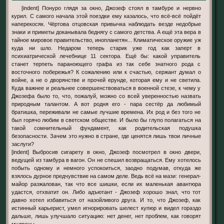
[indent] Понуро глядя за окно, Джозеф стоял в тамбуре и нервно
курил. С самого начала этой поездки ему казалось, что всё-всё пойдёт
наперекосяк. Чёртова отцовская привычка наблюдать везде недобрые
знаки и приметы доканывала беднягу с самого детства. А ещё эта вера в
тайное мировое правительство, инопланетян... Климатическое оружие уж
куда ни шло. Недаром теперь старик уже год как заперт в
психиатрической лечебнице 11 сектора. Ещё бы: какой управитель
станет терпеть параноющего графа из так себе знатного рода с
восточного побережья? К сожалению или к счастью, сержант думал о
войне, а не о дворянстве и прочей ерунде, которая ему и не светила.
Куда важнее и реальнее совершенствоваться в военной стезе, к чему у
Джозефа было то, что, пожалуй, можно со всей уверенностью назвать
природным талантом. А вот родня его - пара сестёр да любимый
братишка, переживали не самые лучшие времена. Их род и без того не
был горячо любим в светском обществе. И было бы глупо полагаться на
такой сомнительный фундамент, как родительская подушка
безопасности. Зачем это нужно в стране, где ценятся лишь твои личные
заслуги?
[indent] Выбросив сигарету в окно, Джозеф посмотрел в окно двери,
ведущей из тамбура в вагон. Он не спешил возвращаться. Ему хотелось
побыть одному и немного успокоиться, заодно подумав, откуда же
взялось дурное предчувствие на самом деле. Ведь всё на мази: генерал-
майор разжалован, так что все шишки, если их маленькая авантюра
удастся, отхватит он. Либо адъютант - Джозеф хорошо знал, что тот
давно хотел избавиться от назойливого друга. И то, что Джозеф, как
истинный карьерист, умел игнорировать шелест купюр и видел гораздо
дальше, лишь улучшало ситуацию: нет денег, нет проблем, как говорят