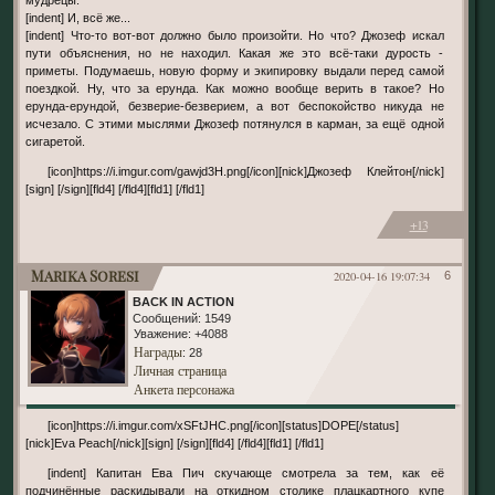
мудрецы.
[indent] И, всё же...
[indent] Что-то вот-вот должно было произойти. Но что? Джозеф искал
пути объяснения, но не находил. Какая же это всё-таки дурость -
приметы. Подумаешь, новую форму и экипировку выдали перед самой
поездкой. Ну, что за ерунда. Как можно вообще верить в такое? Но
ерунда-ерундой, безверие-безверием, а вот беспокойство никуда не
исчезало. С этими мыслями Джозеф потянулся в карман, за ещё одной
сигаретой.
[icon]https://i.imgur.com/gawjd3H.png[/icon][nick]Джозеф Клейтон[/nick]
[sign] [/sign][fld4] [/fld4][fld1] [/fld1]
+13
Marika Soresi
2020-04-16 19:07:34
6
BACK IN ACTION
Сообщений:
1549
Уважение:
+4088
Награды
: 28
Личная страница
Анкета персонажа
[icon]https://i.imgur.com/xSFtJHC.png[/icon][status]DOPE[/status]
[nick]Eva Peach[/nick][sign] [/sign][fld4] [/fld4][fld1] [/fld1]
[indent] Капитан Ева Пич скучающе смотрела за тем, как её
подчинённые раскидывали на откидном столике плацкартного купе