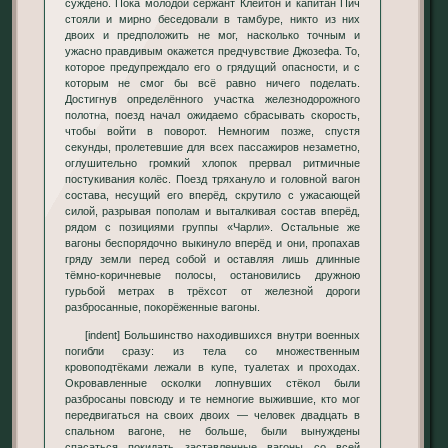
суждено. Пока молодой сержант Клейтон и капитан Пич
стояли и мирно беседовали в тамбуре, никто из них
двоих и предположить не мог, насколько точным и
ужасно правдивым окажется предчувствие Джозефа. То,
которое предупреждало его о грядущий опасности, и с
которым не смог бы всё равно ничего поделать.
Достигнув определённого участка железнодорожного
полотна, поезд начал ожидаемо сбрасывать скорость,
чтобы войти в поворот. Немногим позже, спустя
секунды, пролетевшие для всех пассажиров незаметно,
оглушительно громкий хлопок прервал ритмичные
постукивания колёс. Поезд тряхануло и головной вагон
состава, несущий его вперёд, скрутило с ужасающей
силой, разрывая пополам и выталкивая состав вперёд,
рядом с позициями группы «Чарли». Остальные же
вагоны беспорядочно выкинуло вперёд и они, пропахав
гряду земли перед собой и оставляя лишь длинные
тёмно-коричневые полосы, остановились дружною
гурьбой метрах в трёхсот от железной дороги
разбросанные, покорёженные вагоны.
[indent] Большинство находившихся внутри военных
погибли сразу: из тела со множественным
кровоподтёками лежали в купе, туалетах и проходах.
Окровавленные осколки лопнувших стёкол были
разбросаны повсюду и те немногие выжившие, кто мог
передвигаться на своих двоих — человек двадцать в
спальном вагоне, не больше, были вынуждены
спасаться покидать заставленные вагоны со всей