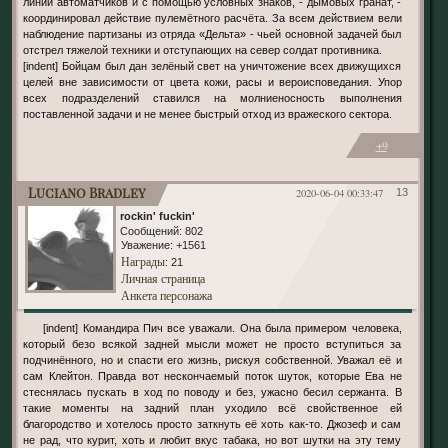
линии автоматчиков и с помощью условных знаков, - дымовых гранат, -
координировал действие пулемётного расчёта. За всем действием вели
наблюдение партизаны из отряда «Дельта» - чьей основной задачей был
отстрел тяжелой техники и отступающих на север солдат противника.
[indent] Бойцам был дан зелёный свет на уничтожение всех движущихся
целей вне зависимости от цвета кожи, расы и вероисповедания. Упор
всех подразделений ставился на молниеносность выполнения
поставленной задачи и не менее быстрый отход из вражеского сектора.
+9
Luciano Bradley
2020-06-04 00:33:47
13
rockin' fuckin'
Сообщений:
802
Уважение:
+1561
Награды
: 21
Личная страница
Анкета персонажа
[indent] Командира Пич все уважали. Она была примером человека,
который безо всякой задней мысли может не просто вступиться за
подчинённого, но и спасти его жизнь, рискуя собственной. Уважал её и
сам Клейтон. Правда вот нескончаемый поток шуток, которые Ева не
стеснялась пускать в ход по поводу и без, ужасно бесил сержанта. В
такие моменты на задний план уходило всё свойственное ей
благородство и хотелось просто заткнуть её хоть как-то. Джозеф и сам
не рад, что курит, хоть и любит вкус табака, но вот шутки на эту тему