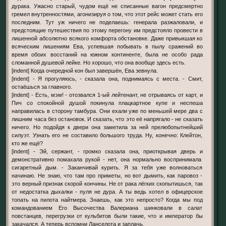
дурака. Ужасно старый, чудом ещё не списанные вагон предсмертно
гремел внутренностями, агонизируя о том, что этот рейс может стать его
последним. Тут уж ничего не поделаешь: генерала разжаловали, и
предстоящие путешествия по этому перегону им предстояло провести в
лишенной абсолютно всякого комфорта обстановке. Даже привыкшая ко
всяческим лишениям Ева, успевшая побывать в пылу сражений во
время обоих восстаний на южном континенте, была не особо рада
сломанной душевой лейке. Но хорошо, что она вообще здесь есть.
[indent] Когда очередной кон был завершён, Ева зевнула.
[indent] - Я прогуляюсь, - сказала она, поднимаясь с места. - Смит,
остаёшься за главного.
[indent] - Есть, мэм! - отозвался 1-ый лейтенант, не отрываясь от карт, и
Пич со спокойной душой покинула плацкартное купе и неспеша
направилась в сторону тамбура. Они ехали уже по меньшей мере два с
лишним часа без остановок. И сказать, что это её напрягало - не сказать
ничего. Но подойдя к двери она заметила за ней прелюбопытнейший
силуэт. Узнать его не составило большого труда. Ну, конечно: Клейтон,
кто же ещё?
[indent] - Эй, сержант, - громко сказала она, приоткрывая дверь и
демонстративно помахала рукой - нет, она нормально воспринимала
сигаретный дым. - Заканчивай курить. Я за тебя уже волноваться
начинаю. Не знаю, что там про приметы, но вот дымить, как паровоз -
это верный признак скорой кончины. Не от рака лёгких скопытишься, так
от недостатка дыхалки - пуля не дура. А ты ведь хотел в офицерское
топать на пилота найтмера. Знаешь, как это непросто? Когда мы под
командованием Его Высочества Валериана шинковали в салат
повстанцев, перегрузки от кульбитов были такие, что и император бы
закачался. А теперь вспомни Ланселота и заплачь.