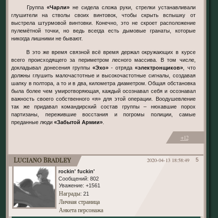
Группа
«Чарли»
не сидела сложа руки, стрелки устанавливали
глушители на стволы своих винтовок, чтобы скрыть вспышку от
выстрела штурмовой винтовки. Конечно, это не скроет расположение
пулемётной точки, но ведь всегда есть дымовые гранаты, которые
никогда лишними не бывают.
В это же время связной всё время держал окружающих в курсе
всего происходящего за периметром лесного массива. В том числе,
докладывал донесения группы
«Эхо»
- отряда
«электронщиков»
, что
должны глушить малочастотные и высокочастотные сигналы, создавая
шапку в полтора, а то и в два, километра диаметром. Общая обстановка
была более чем умиротворяющая, каждый осознавал себя и осознавал
важность своего собственного «я» для этой операции. Воодушевление
так же придавал командирский состав группы – нюхавшие порох
партизаны, пережившие восстания и погромы полиции, самые
преданные люди
«Забытой Армии»
.
+12
Luciano Bradley
2020-04-13 18:58:49
5
rockin' fuckin'
Сообщений:
802
Уважение:
+1561
Награды
: 21
Личная страница
Анкета персонажа