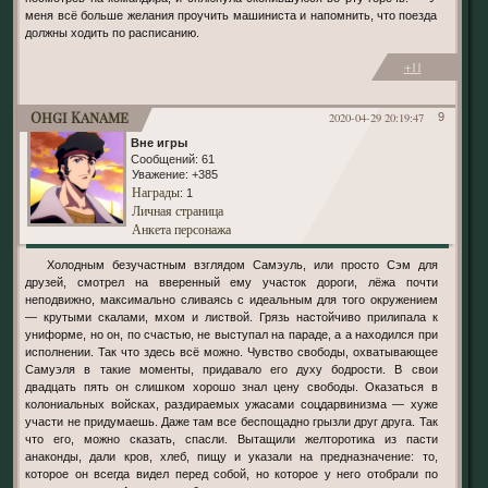
меня всё больше желания проучить машиниста и напомнить, что поезда
должны ходить по расписанию.
+11
Ohgi Kaname
2020-04-29 20:19:47
9
Вне игры
Сообщений:
61
Уважение:
+385
Награды
: 1
Личная страница
Анкета персонажа
Холодным безучастным взглядом Самэуль, или просто Сэм для
друзей, смотрел на вверенный ему участок дороги, лёжа почти
неподвижно, максимально сливаясь с идеальным для того окружением
— крутыми скалами, мхом и листвой. Грязь настойчиво прилипала к
униформе, но он, по счастью, не выступал на параде, а а находился при
исполнении. Так что здесь всё можно. Чувство свободы, охватывающее
Самуэля в такие моменты, придавало его духу бодрости. В свои
двадцать пять он слишком хорошо знал цену свободы. Оказаться в
колониальных войсках, раздираемых ужасами соцдарвинизма — хуже
участи не придумаешь. Даже там все беспощадно грызли друг друга. Так
что его, можно сказать, спасли. Вытащили желторотика из пасти
анаконды, дали кров, хлеб, пищу и указали на предназначение: то,
которое он всегда видел перед собой, но которое у него отобрали по