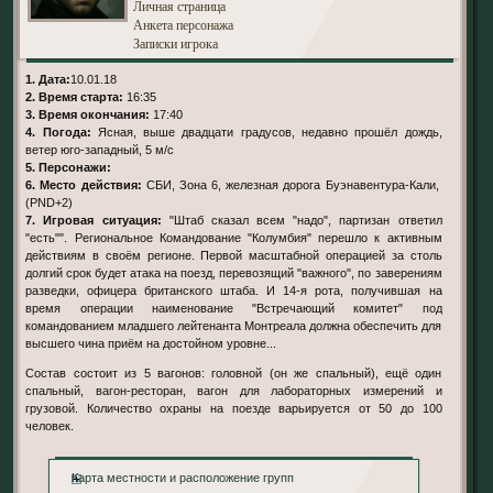
Личная страница
Анкета персонажа
Записки игрока
1. Дата:
10.01.18
2. Время старта:
16:35
3. Время окончания:
17:40
4. Погода:
Ясная, выше двадцати градусов, недавно прошёл дождь,
ветер юго-западный, 5 м/с
5. Персонажи:
6. Место действия:
СБИ, Зона 6, железная дорога Буэнавентура-Кали,
(PND+2)
7. Игровая ситуация:
"Штаб сказал всем "надо", партизан ответил
"есть"". Региональное Командование "Колумбия" перешло к активным
действиям в своём регионе. Первой масштабной операцией за столь
долгий срок будет атака на поезд, перевозящий "важного", по заверениям
разведки, офицера британского штаба. И 14-я рота, получившая на
время операции наименование "Встречающий комитет" под
командованием младшего лейтенанта Монтреала должна обеспечить для
высшего чина приём на достойном уровне...
Состав состоит из 5 вагонов: головной (он же спальный), ещё один
спальный, вагон-ресторан, вагон для лабораторных измерений и
грузовой. Количество охраны на поезде варьируется от 50 до 100
человек.
Карта местности и расположение групп