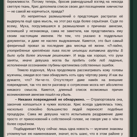
бережливости. Потому теперь, бросив равнодушный взгляд на некогда
светлую ткань, Крис дополнила список своих дел посещением химчистки
— не самой же корячиться, правда?
Из неприятных размышлений о предстоящих растратах её
выдернула ещё одна мысль, на этот раз куда более серьёзная. Судя по
всему, Муха, погрузившаяся в размышления о причинах амнезии,
возникшей у незнакомца, сама не заметила, как представилась ему
своим настоящим именем. Не тем, что указано в поддельных
документах, и даже не наспех выдуманным. Кажется, это был самый
фееричный провал за последние два месяца её жизни.
«Л-ладно,
употребление креплёного пива после инъекции витамина группы Б
было куда более эпичным решением»
. И ведь как хорошо, что руки
заняты, иначе девушка могла бы пробить себе лоб ладонью,
исполненная осознанием глубины кретинизма собственных ошибок.
Тяжело вздохнув, Муха продолжала рассматривать кожу головы
мужчины, ожидая все-таки обнаружить хоть одну чёртову ранку. И как вы
думаете, что? Ни-че-го. Отсутствует даже намёк на внешние
повреждения, так что вести разговор о сотрясении мозга нет абсолютно
никакого смысла. Кажется, длинный список возможных причин
возникновения амнезии пошёл на убыль.
– Никаких повреждений не обнаружено.
— Отрапортовала она,
закончив копошиться в чужих волосах. Крис всегда удивлялась тому,
насколько спокойно большинство людей переносят подобные
процедуры. Сама же девушка часто испытывала раздражение даже
просто от прикосновений к собственной голове, не говоря уже о чём-то
более серьёзном.
Подбадривает Муху сейчас лишь одна новость — мужчине знакомы
упомянутые ею наименования, значит, есть шанс, что в этом районе у