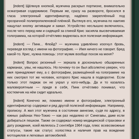
[indent] Щёлкнув кнопкой, мужчина раскрыл портмоне, внимательно
осматривая содержимое. Первым же, сразу на развороте, бросился в
глаза электронный идентификатор, надёжно закреплённый под
прозрачной полипропиленовой плёнкой. Вытянув его, мужчина по наитию
нащупал кнопку активации и зажал. Устройство неслышно включилось,
после чего перед ним и сидящей за спиной Крис засияла высвечиваемая
голограмма, на которой отчётливо виднелась вся полезная информация.
[indent] — Пинк... Флойд? — мужчина удивлённо изогнул бровь,
переведя взгляд с имени на фотографию. — Имя ничего не говорит. Бред
какой-то. Крис, нужна помощь: этот мужик вообще похож на меня?
[indent] Вопрос резонный — зеркала в досконально обшаренных
карманах, увы, не нашлось. Но почему-то он был абсолютно уверен, что
имя принадлежит ему, а с фотографии, размещённой на голограмме на
них смотрел тот же человек, которого Крис нашла в подворотне. Если
только этот пиджак он не украл у кого-нибудь. Да и то казалось
маловероятным — придя в себя, Пинк отчётливо понимал, что
костюмчик на нём сидит идеально.
[indent] Конечно же, помимо имени и фотографии, электронный
идентификатор содержал и ряд другой полезной информации. Например,
прописку. А жил этот мужчина в состоянии амнезии, судя по адресу, в
южных районах Нео-Токио — как раз недалеко от Синегавы, даже если
добираться пешком. Также он содержал номер медицинской страховки и
дату рождения, коей являлось 2 сентября 1964 года, плюс всевозможные
статусы, такие как статус холостяка и наличия прав на вождение
мотоциклов и легковых автомобилей.