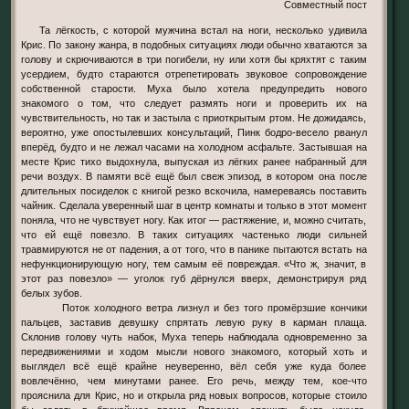
Совместный пост
Та лёгкость, с которой мужчина встал на ноги, несколько удивила
Крис. По закону жанра, в подобных ситуациях люди обычно хватаются за
голову и скрючиваются в три погибели, ну или хотя бы кряхтят с таким
усердием, будто стараются отрепетировать звуковое сопровождение
собственной старости. Муха было хотела предупредить нового
знакомого о том, что следует размять ноги и проверить их на
чувствительность, но так и застыла с приоткрытым ртом. Не дожидаясь,
вероятно, уже опостылевших консультаций, Пинк бодро-весело рванул
вперёд, будто и не лежал часами на холодном асфальте. Застывшая на
месте Крис тихо выдохнула, выпуская из лёгких ранее набранный для
речи воздух. В памяти всё ещё был свеж эпизод, в котором она после
длительных посиделок с книгой резко вскочила, намереваясь поставить
чайник. Сделала уверенный шаг в центр комнаты и только в этот момент
поняла, что не чувствует ногу. Как итог — растяжение, и, можно считать,
что ей ещё повезло. В таких ситуациях частенько люди сильней
травмируются не от падения, а от того, что в панике пытаются встать на
нефункционирующую ногу, тем самым её повреждая. «Что ж, значит, в
этот раз повезло» — уголок губ дёрнулся вверх, демонстрируя ряд
белых зубов.
Поток холодного ветра лизнул и без того промёрзшие кончики
пальцев, заставив девушку спрятать левую руку в карман плаща.
Склонив голову чуть набок, Муха теперь наблюдала одновременно за
передвижениями и ходом мысли нового знакомого, который хоть и
выглядел всё ещё крайне неуверенно, вёл себя уже куда более
вовлечённо, чем минутами ранее. Его речь, между тем, кое-что
прояснила для Крис, но и открыла ряд новых вопросов, которые стоило