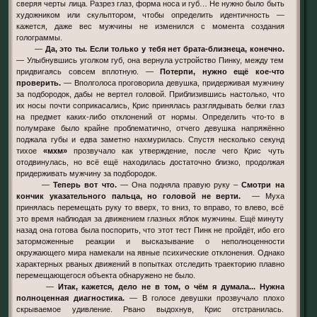
сверяя черты лица. Разрез глаз, форма носа и губ… Не нужно было быть
художником или скульптором, чтобы определить идентичность —
кажется, даже вес мужчины не изменился с момента создания
голограммы.
—
Да, это ты. Если только у тебя нет брата-близнеца, конечно.
— Улыбнувшись уголком губ, она вернула устройство Пинку, между тем
придвигаясь совсем вплотную. —
Потерпи, нужно ещё кое-что
проверить.
— Вполголоса проговорила девушка, придерживая мужчину
за подбородок, дабы не вертел головой. Приблизившись настолько, что
их носы почти соприкасались, Крис принялась разглядывать белки глаз
на предмет каких-либо отклонений от нормы. Определить что-то в
полумраке было крайне проблематично, отчего девушка напряжённо
поджала губы и едва заметно нахмурилась. Спустя несколько секунд
тихое
«мхм»
прозвучало как утверждение, после чего Крис чуть
отодвинулась, но всё ещё находилась достаточно близко, продолжая
придерживать мужчину за подбородок.
—
Теперь вот что.
— Она подняла правую руку –
Смотри на
кончик указательного пальца, но головой не верти.
— Муха
принялась перемещать руку то вверх, то вниз, то вправо, то влево, всё
это время наблюдая за движением глазных яблок мужчины. Ещё минуту
назад она готова была поспорить, что этот тест Пинк не пройдёт, ибо его
заторможенные реакции и высказывание о неполноценности
окружающего мира намекали на явные психические отклонения. Однако
характерных рваных движений в попытках отследить траекторию плавно
перемещающегося объекта обнаружено не было.
—
Итак, кажется, дело не в том, о чём я думала... Нужна
полноценная диагностика.
— В голосе девушки прозвучало плохо
скрываемое удивление. Рвано выдохнув, Крис отстранилась.