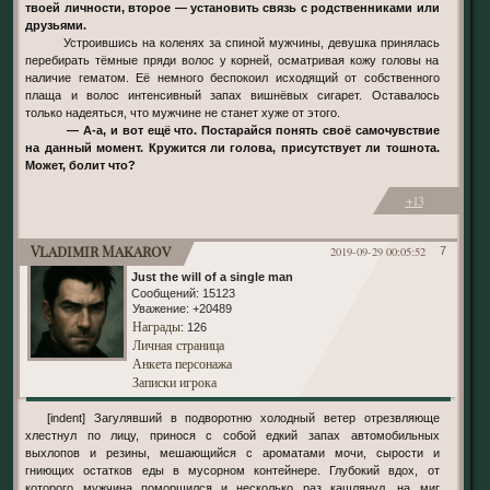
твоей личности, второе — установить связь с родственниками или
друзьями.
Устроившись на коленях за спиной мужчины, девушка принялась
перебирать тёмные пряди волос у корней, осматривая кожу головы на
наличие гематом. Её немного беспокоил исходящий от собственного
плаща и волос интенсивный запах вишнёвых сигарет. Оставалось
только надеяться, что мужчине не станет хуже от этого.
— А-а, и вот ещё что. Постарайся понять своё самочувствие
на данный момент. Кружится ли голова, присутствует ли тошнота.
Может, болит что?
+13
Vladimir Makarov
2019-09-29 00:05:52
7
Just the will of a single man
Сообщений:
15123
Уважение:
+20489
Награды
: 126
Личная страница
Анкета персонажа
Записки игрока
[indent] Загулявший в подворотню холодный ветер отрезвляюще
хлестнул по лицу, принося с собой едкий запах автомобильных
выхлопов и резины, мешающийся с ароматами мочи, сырости и
гниющих остатков еды в мусорном контейнере. Глубокий вдох, от
которого мужчина поморщился и несколько раз кашлянул, на миг