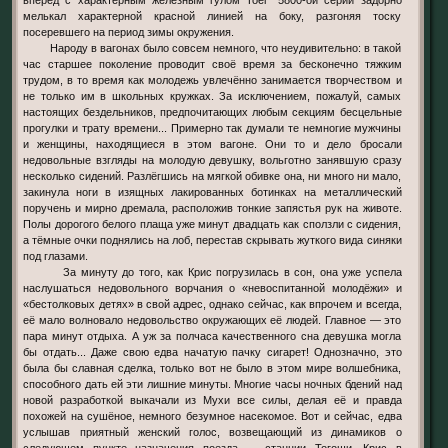
мелькал характерной красной линией на боку, разгоняя тоску
посеревшего на период зимы окружения.
Народу в вагонах было совсем немного, что неудивительно: в такой
час старшее поколение проводит своё время за бесконечно тяжким
трудом, в то время как молодежь увлечённо занимается творчеством и
не только им в школьных кружках. За исключением, пожалуй, самых
настоящих бездельников, предпочитающих любым секциям бесцельные
прогулки и трату времени... Примерно так думали те немногие мужчины
и женщины, находящиеся в этом вагоне. Они то и дело бросали
недовольные взгляды на молодую девушку, вольготно занявшую сразу
несколько сидений. Разлёгшись на мягкой обивке она, ни много ни мало,
закинула ноги в изящных лакированных ботинках на металлический
поручень и мирно дремала, расположив тонкие запястья рук на животе.
Полы дорогого белого плаща уже минут двадцать как сползли с сидения,
а тёмные очки поднялись на лоб, перестав скрывать жуткого вида синяки
под глазами.
За минуту до того, как Крис погрузилась в сон, она уже успела
наслушаться недовольного ворчания о «невоспитанной молодёжи» и
«бестолковых детях» в свой адрес, однако сейчас, как впрочем и всегда,
её мало волновало недовольство окружающих её людей. Главное — это
пара минут отдыха. А уж за полчаса качественного сна девушка могла
бы отдать... Даже свою едва начатую пачку сигарет! Однозначно, это
была бы славная сделка, только вот не было в этом мире волшебника,
способного дать ей эти лишние минуты. Многие часы ночных бдений над
новой разработкой выкачали из Мухи все силы, делая её и правда
похожей на сушёное, немного безумное насекомое. Вот и сейчас, едва
услышав приятный женский голос, возвещающий из динамиков о
следующем пункте назначения поезда — станции Тогоши, Крис в