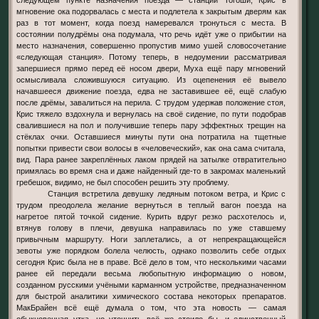
мгновение ока подорвалась с места и подлетела к закрытым дверям как
раз в тот момент, когда поезд намеревался тронуться с места. В
состоянии полудрёмы она подумала, что речь идёт уже о прибытии на
место назначения, совершенно пропустив мимо ушей словосочетание
«следующая станция». Потому теперь, в недоумении рассматривая
запершиеся прямо перед её носом двери, Муха ещё пару мгновений
осмысливала сложившуюся ситуацию. Из оцепенения её вывело
начавшееся движение поезда, едва не заставившее её, ещё слабую
после дрёмы, завалиться на перила. С трудом удержав положение стоя,
Крис тяжело вздохнула и вернулась на своё сидение, по пути подобрав
свалившиеся на пол и получившие теперь пару эффектных трещин на
стёклах очки. Оставшиеся минуты пути она потратила на тщетные
попытки привести свои волосы в «человеческий», как она сама считала,
вид. Пара ранее закреплённых лаком прядей на затылке отвратительно
примялась во время сна и даже найденный где-то в закромах маленький
гребешок, видимо, не был способен решить эту проблему.
Станция встретила девушку ледяным потоком ветра, и Крис с
трудом преодолела желание вернуться в теплый вагон поезда на
нагретое пятой точкой сидение. Курить вдруг резко расхотелось и,
втянув голову в плечи, девушка направилась по уже ставшему
привычным маршруту. Ноги заплетались, а от непрекращающейся
зевоты уже порядком болела челюсть, однако позволить себе отдых
сегодня Крис была не в праве. Всё дело в том, что несколькими часами
ранее ей передали весьма любопытную информацию о новом,
созданном русскими учёными карманном устройстве, предназначенном
для быстрой аналитики химического состава некоторых препаратов.
МакБрайен всё ещё думала о том, что эта новость — самая
обыкновенная утка, но уточнить всё же стоило бы, и единственный