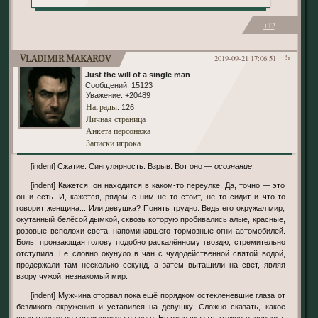
+12
Vladimir Makarov
2019-09-21 17:06:51
5
Just the will of a single man
Сообщений:
15123
Уважение:
+20489
Награды
: 126
Личная страница
Анкета персонажа
Записки игрока
[indent] Сжатие. Сингулярность. Взрыв. Вот оно —
осознание
.
[indent] Кажется, он находится в каком-то переулке. Да, точно — это
он и есть. И, кажется, рядом с ним не то стоит, не то сидит и что-то
говорит женщина... Или девушка? Понять трудно. Ведь его окружал мир,
окутанный белёсой дымкой, сквозь которую пробивались алые, красные,
розовые всполохи света, напоминавшего тормозные огни автомобилей.
Боль, пронзающая голову подобно раскалённому гвоздю, стремительно
отступила. Её словно окунуло в чан с чудодейственной святой водой,
продержали там несколько секунд, а затем вытащили на свет, являя
взору чужой, незнакомый мир.
[indent] Мужчина оторвал пока ещё порядком остекленевшие глаза от
безликого окружения и уставился на девушку. Сложно сказать, какое