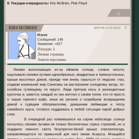
8. Текущая очередность:
Kris McBrien, Pink Floyd
+1
Kris McBrien
2019-09-11 01:20:21
2
Игрок
Сообщений:
148
Уважение:
+627
Награды
: 1
Личная страница
Анкета персонажа
Лениво выползающее из-за облаков солнце, словно нехотя,
ощупывало своими лучами однообразные, квадратные и прямоугольные,
крыши высотных домов, прежде чем вновь скрыться от людских глаз,
отдавая маленький мир Синегавы на растерзание холодному ветру, по-
хозяйски гуляющему по округе. Люди прятали носы в разноцветные
курточки и, кажется, каждый из них мечтал о своём тепле: кто-то просто
о чашке горячего кофе, иные же грезили о скорейшем возвращении
домой к гудящим обогревателям, домашним любимцам и теплу
семейного круга, готового поддержать в любой ситуации парой добрых
слов.
В очередной раз появившееся на сером небосводе солнце
коснулось своими лучами не только бесконечных серых строений, но и
подарило немного света безупречно-белой крыше электропоезда,
направляющегося по привычной для него линии Асакуса. Мчащийся
вперед с характерным железным гулом Toei 5800-ой серии задорно