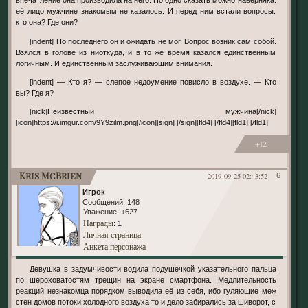
впечатление она производила на него. Но одно сказать можно наверняка:
её лицо мужчине знакомым не казалось. И перед ним встали вопросы:
кто она? Где они?
[indent] Но последнего он и ожидать не мог. Вопрос возник сам собой.
Взялся в голове из ниоткуда, и в то же время казался единственным
логичным. И единственным заслуживающим внимания.
[indent] — Кто я? — слепое недоумение повисло в воздухе. — Кто
вы? Где я?
[nick]Неизвестный мужчина[/nick]
[icon]https://i.imgur.com/9Y9zilm.png[/icon][sign] [/sign][fld4] [/fld4][fld1] [/fld1]
+12
Kris McBrien
2019-09-25 02:43:52
6
Игрок
Сообщений:
148
Уважение:
+627
Награды
: 1
Личная страница
Анкета персонажа
Девушка в задумчивости водила подушечкой указательного пальца
по шероховатостям трещин на экране смартфона. Медлительность
реакций незнакомца порядком выводила её из себя, ибо гуляющие меж
стен домов потоки холодного воздуха то и дело забирались за шиворот, с