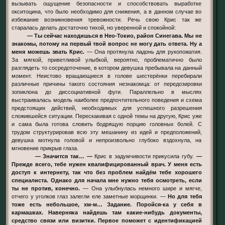
вызывать ощущение безопасности и способствовать выработке
окситоцина, что было необходимо для снижения, а в данном случае во
избежание возникновения тревожности. Речь свою Крис так же
старалась делать достаточно тихой, но уверенной и спокойной:
— Ты сейчас находишься в Нео-Токио, район Синегава. Мы не
знакомы, потому на первый твой вопрос не могу дать ответа. Ну а
меня можешь звать Крис.
— Она протянула ладонь для рукопожатия.
За мягкой, приветливой улыбкой, вероятно, проблематично было
разглядеть то сосредоточение, в котором девушка пребывала на данный
момент. Неистово вращающиеся в голове шестерёнки перебирали
различные причины такого состояния незнакомца: от передозировки
зопиклона до диссоциативной фуги. Параллельно в мыслях
выстраивалась модель наиболее предпочтительного поведения и схема
предстоящих действий, необходимых для успешного разрешения
сложившейся ситуации. Перескакивая с одной темы на другую, Крис уже
и сама была готова словить бодрящую порцию головных болей. С
трудом структурировав всю эту мешанину из идей и предположений,
девушка мотнула головой и непроизвольно глубоко вздохнула, на
мгновение прикрыв глаза.
— Значится так… —
Крис в задумчивости прикусила губу.
—
Прежде всего, тебе нужен квалифицированный врач. У меня есть
доступ к интернету, так что без проблем найдём тебе хорошего
специалиста. Однако для начала мне нужно тебя осмотреть, если
ты не против, конечно.
— Она улыбнулась немного шире и мягче,
отчего у уголков глаз залегли еле заметные морщинки. —
Но для тебя
тоже есть небольшое, хм-м… Задание. Поройся-ка у себя в
кармашках. Наверняка найдешь там какие-нибудь документы,
средство связи или визитки. Первое поможет с идентификацией