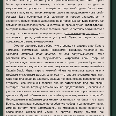
были чрезвычайно болтливы, особенно когда речь заходила о
недостатках и проступках соседей, потому необходимо было резво
ретироваться, не оставляя женщине шанса на продолжение «светской»
беседы. Едва ссохшиеся губы дрогнули в порыве распахнуться и
извергнуть новую порцию абсолютно не интересных для Крис реплик, как
девушка резко развернулась на каблуках и, бросив сухое «
благодарю
»,
быстрым шагом направилась к лестнице даже не пытаясь вслушиваться
во вздохи оставленной позади женщины. «
Такая молодая, а уже…
» —
последняя фраза, донёсшаяся до ушей Мухи, потонула в гуле
проезжающего мимо внедорожника.
Уже неторопливо идя в обратную сторону, к станции метро, Крис с
усмешкой обдумывала слова незнакомой женщины. «
Забавно, но,
кажется, впервые меня приняли за его собутыльницу.
» Глухо
рассмеявшись, она в задумчивости устремила свой взор на
отбрасывающие солнечные зайчики стёкла старых строений. Рука почти
машинально потянулась в карман, выуживая из него пачку вишнёвых
Captain Black. Через пару мгновений лёгкие наполнились ароматным и
тяжёлым сигаретным дымом, а голова — столь же грузными мыслями.
Крис приняла решение заезжать сюда до тех пор, пока не пересечётся со
стариком, ибо какие бы записки она не заталкивала под его дверь,
вытащить его на встречу возможным не представлялось, особенно с
учетом заносчивости старика и его, собственно, незаинтересованности в
диалоге с Мухой. «
Возможно, стоило бы купить ему немного конфет?
»
Неожиданным и забавным для многих оказывался тот факт, что старик
Бронко испытывает совершенно особенную любовь к сливочному ирису.
Именно потому Крис, задумавшись на мгновение, резко свернула с
более-менее оживленной улицы в проулок между домами. Как
подсказывала ей память, он вёл к небольшому продуктовому магазину, в