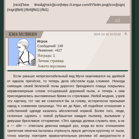
[nick]Пинк Флойд[/nick][icon]https://i.imgur.com/9Y9zilm.png[/icon][sign]
[/sign][fld4] [/fld4][fld1] [/fld1]
+11
Kris McBrien
2019-10-10 19:52:02
8
Игрок
Сообщений:
148
Уважение:
+627
Награды
: 1
Личная страница
Анкета персонажа
Если раньше непрезентабельный вид Мухи оканчивался на далёкой
от идеала причёске, то теперь дела обстояли куда сложнее. Некогда
сияющие своей белизной полы дорогого брендового плаща покрылись
неравномерным слоем отсыревшей дорожной пыли, и теперь к ним
присоединились выглаженные брюки со стрелками. Любой модник, узрев
эту картину, тот час же схватился бы за голову, истерически призывая
народ к сожжению грешницы. Что же до Крис, ей подобное отношение к
собственной одежде казалось абсолютной нормой. Более того, люди,
склонные сдувать с новой рубашечки каждую пылинку, вызывали у
девушки брезгливое отторжение. «Это одежда должна служить мне, а не
я — ей» — отвечала девочка каждый раз, когда во всех отношениях
трепетная нянечка пыталась отряхнуть яркую детскую курточку от пыли,
точно мантру повторяя нравоучительные реплики об аккуратности и