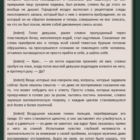
прикрывая лицо рукавом пиджака, был резким, словно бы до этого он
вообще не дышал. Городской воздух вытеснил с рецепторов следы
неосязаемого запаха, который был с ним с момента пробуждения, но на
который он не обратил внимание и теперь совершенно не мог описать,
на что он был похож, являя собой диковинную смесь
всего
.
[indent] Голос девушки, ранее словно пропущенный через
пластиковую бочку, наполненную водой, стал ощутимым. Сказанные ею
слова приобрели вес и теперь всей своей тяжестью бурным потоком
обрушились на проснувшееся сознание не помнящего себя человека,
отчаянно пытающегося не просто прийти в себя, а
найти
себя.
[indent] — Крис... — он почти нараспев произнёс её имя, словно
пробуя на язык, когда поток мыслей девушки водопадом излился на него,
и протянул руку. — Да?
[indent] Вещи, которые она говорила ему, вопросы, которые задавала
сейчас были лишены смысла — он даже не воспринимал сказанное как
то, что может побудить его к ответу. Просто слова, которые мужчина
прокручивал в голове раз за разом, пытаясь постичь значение, словно
заумную математическую теорему, с каждым циклом становившуюся
всё более и более понятной.
[indent] Воздушное касание тонких пальцев, перебирающих его
пряди. От него становится щекотно, и оно заставляет его улыбнуться, а
ещё и удивиться — он даже не заметил, как вдруг Крис оказалась прямо
у него за спиной. Испытывая чувство глубокой неловкости и
признательности за внимание к своей проблеме, которую мужчина даже
воспринимал отстранённо, будто не свою, он хотел было сказать, что