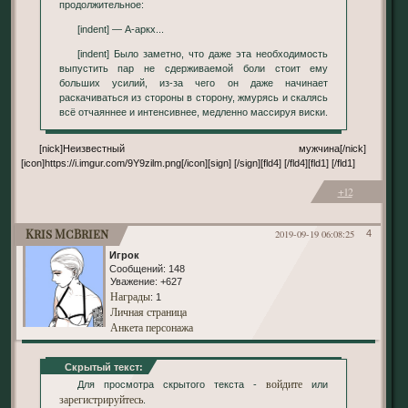
продолжительное:
[indent] — А-аркх...
[indent] Было заметно, что даже эта необходимость
выпустить пар не сдерживаемой боли стоит ему
больших усилий, из-за чего он даже начинает
раскачиваться из стороны в сторону, жмурясь и скалясь
всё отчаяннее и интенсивнее, медленно массируя виски.
[nick]Неизвестный мужчина[/nick]
[icon]https://i.imgur.com/9Y9zilm.png[/icon][sign] [/sign][fld4] [/fld4][fld1] [/fld1]
+12
Kris McBrien
2019-09-19 06:08:25
4
Игрок
Сообщений:
148
Уважение:
+627
Награды
: 1
Личная страница
Анкета персонажа
Скрытый текст:
войдите
Для просмотра скрытого текста -
или
зарегистрируйтесь
.