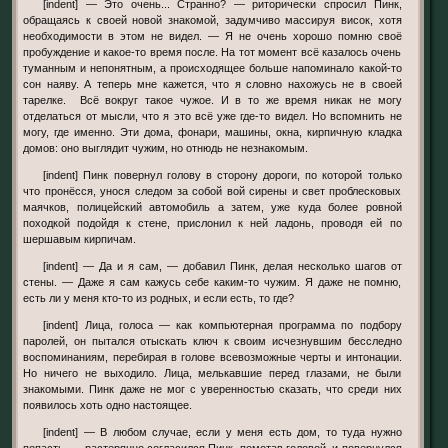
[indent] — Это очень... Странно? — риторически спросил Пинк,
обращаясь к своей новой знакомой, задумчиво массируя висок, хотя
необходимости в этом не видел. — Я не очень хорошо помню своё
пробуждение и какое-то время после. На тот момент всё казалось очень
туманным и непонятным, а происходящее больше напоминало какой-то
сон наяву. А теперь мне кажется, что я словно нахожусь не в своей
тарелке. Всё вокруг такое чужое. И в то же время никак не могу
отделаться от мысли, что я это всё уже где-то видел. Но вспомнить не
могу, где именно. Эти дома, фонари, машины, окна, кирпичную кладка
домов: оно выглядит чужим, но отнюдь не незнакомым.
[indent] Пинк повернул голову в сторону дороги, по которой только
что пронёсся, унося следом за собой вой сирены и свет проблесковых
маячков, полицейский автомобиль а затем, уже куда более ровной
походкой подойдя к стене, прислонил к ней ладонь, проводя ей по
шершавым кирпичам.
[indent] — Да и я сам, — добавил Пинк, делая несколько шагов от
стены. — Даже я сам кажусь себе каким-то чужим. Я даже не помню,
есть ли у меня кто-то из родных, и если есть, то где?
[indent] Лица, голоса — как компьютерная программа по подбору
паролей, он пытался отыскать ключ к своим исчезнувшим бесследно
воспоминаниям, перебирая в голове всевозможные черты и интонации.
Но ничего не выходило. Лица, мелькавшие перед глазами, не были
знакомыми. Пинк даже не мог с уверенностью сказать, что среди них
появилось хоть одно настоящее.
[indent] — В любом случае, если у меня есть дом, то туда нужно