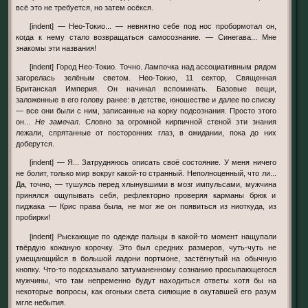
всё это не требуется, но затем осёкся.
[indent] — Нео-Токио... — невнятно себе под нос пробормотал он,
когда к нему стало возвращаться самосознание. — Синегава... Мне
знакомы эти названия!
[indent] Город Нео-Токио. Точно. Лампочка над ассоциативным рядом
загорелась зелёным светом. Нео-Токио, 11 сектор, Священная
Британская Империя. Он начинал вспоминать. Базовые вещи,
заложенные в его голову ранее: в детстве, юношестве и далее по списку
— все они были с ним, записанные на корку подсознания. Просто этого
он...
Не замечал
. Словно за огромной кирпичной стеной эти знания
лежали, спрятанные от посторонних глаз, в ожидании, пока до них
доберутся.
[indent] — Я... Затрудняюсь описать своё состояние. У меня ничего
не болит, только мир вокруг какой-то странный. Неполноценный, что ли...
Да, точно, — тушуясь перед хлынувшими в мозг импульсами, мужчина
принялся ощупывать себя, рефлекторно проверяя карманы брюк и
пиджака — Крис права была, не мог же он появиться из ниоткуда, из
пробирки!
[indent] Рыскающие по одежде пальцы в какой-то момент нащупали
твёрдую кожаную корочку. Это был средних размеров, чуть-чуть не
умещающийся в большой ладони портмоне, застёгнутый на обычную
кнопку. Что-то подсказывало затуманенному сознанию просыпающегося
мужчины, что там непременно будут находиться ответы хотя бы на
некоторые вопросы, как огоньки света сияющие в окутавшей его разум
мгле небытия.