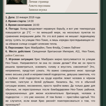
Личная страница
Анкета персонажа
Записки игрока
1. Дата:
10 января 2018 года
2. Время старта:
14:00
3. Время окончания:
16:00
4. Погода:
Холод продолжает неравную борьбу, и вот уже температура
повышается до 2°С — по меньшей мере, на несколько пунктов по
сравнению вчерашним днём. Но это всё равно не мешает леденящему
ветру гулять по улицам Нео-Токио, и лишь изредка проглядывающее из-
за облаков солнце создаёт иллюзию тепла.
5. Персонажи:
Крис МакБрайен, Пинк Флойд, Стивен Лайтинг
6. Место действия:
Священная Британская Империя, А11, Нео-Токио,
район Синегава
7. Игровая ситуация:
Крис МакБраен мирно прогуливается по улицам
Нео-Токио. Направляется ли она по своим делам? Или же он просто
решила проветриться, освежить голову и впустить сквознячок? Это,
непременно, предстоит узнать. Но важно совершенно иное: проходя
мимо весьма узкой и неприветливой подворотни, девушка заметила, что
в глубине этой подворотне на груде коробок лежит человек в чёрном
костюме, галстуке и белой рубашке. Казалось бы, что в обычной
ситуации можно, несомненно, просто пройти мимо. Да только даже для
обычных, не перестроенных после бомбардировки Нео-Токио районов,
предназначенных для жизни исключительно британцев, человек в
подворотне — это уже нонсенс. И тем более — пристойно одетый. Что
же случится, если юная Крис рискнёт поинтересоваться о том, что
произошло?