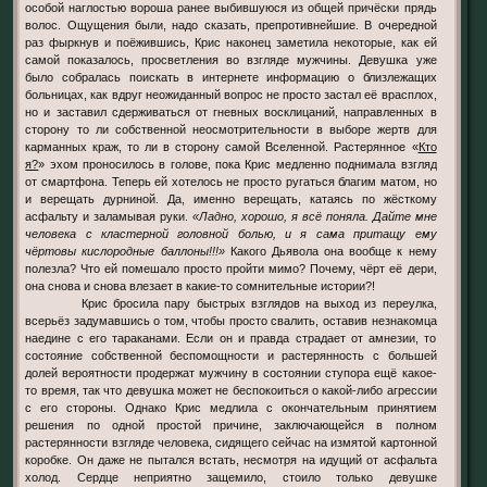
особой наглостью вороша ранее выбившуюся из общей причёски прядь
волос. Ощущения были, надо сказать, препротивнейшие. В очередной
раз фыркнув и поёжившись, Крис наконец заметила некоторые, как ей
самой показалось, просветления во взгляде мужчины. Девушка уже
было собралась поискать в интернете информацию о близлежащих
больницах, как вдруг неожиданный вопрос не просто застал её врасплох,
но и заставил сдерживаться от гневных восклицаний, направленных в
сторону то ли собственной неосмотрительности в выборе жертв для
карманных краж, то ли в сторону самой Вселенной. Растерянное «
Кто
я?
» эхом проносилось в голове, пока Крис медленно поднимала взгляд
от смартфона. Теперь ей хотелось не просто ругаться благим матом, но
и верещать дурниной. Да, именно верещать, катаясь по жёсткому
асфальту и заламывая руки.
«Ладно, хорошо, я всё поняла. Дайте мне
человека с кластерной головной болью, и я сама притащу ему
чёртовы кислородные баллоны!!!»
Какого Дьявола она вообще к нему
полезла? Что ей помешало просто пройти мимо? Почему, чёрт её дери,
она снова и снова влезает в какие-то сомнительные истории?!
Крис бросила пару быстрых взглядов на выход из переулка,
всерьёз задумавшись о том, чтобы просто свалить, оставив незнакомца
наедине с его тараканами. Если он и правда страдает от амнезии, то
состояние собственной беспомощности и растерянность с большей
долей вероятности продержат мужчину в состоянии ступора ещё какое-
то время, так что девушка может не беспокоиться о какой-либо агрессии
с его стороны. Однако Крис медлила с окончательным принятием
решения по одной простой причине, заключающейся в полном
растерянности взгляде человека, сидящего сейчас на измятой картонной
коробке. Он даже не пытался встать, несмотря на идущий от асфальта
холод. Сердце неприятно защемило, стоило только девушке