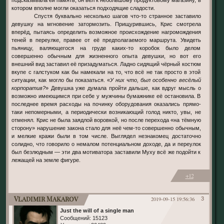
котором вполне могли оказаться подходящие сладости.
Спустя буквально несколько шагов что-то странное заставило
девушку на мгновение затормозить. Прищурившись, Крис смотрела
вперёд, пытаясь определить возможное происхождение нагромождения
теней в переулке, правее от её предполагаемого маршрута. Увидеть
пьяницу, валяющегося на груде каких-то коробок было делом
совершенно обычным для жизненного опыта девушки, но вот его
внешний вид заставил её призадуматься. Ладно сидящий чёрный костюм
вкупе с галстуком как бы намекали на то, что всё не так просто в этой
ситуации, как могло бы показаться. «
У них что, был особенно весёлый
корпоратив?
» Девушка уже думала пройти дальше, как вдруг мысль о
возможно имеющимся при себе у мужчины бумажнике её остановила. В
последнее время расходы на починку оборудования оказались прямо-
таки непомерными, а периодически возникающий голод никто, увы, не
отменял. Крис не была заядлой воровкой, но после перехода «на тёмную
сторону» нарушение закона стало для неё чем-то совершенно обычным,
и мелкие кражи были в том числе. Выглядел незнакомец достаточно
солидно, что говорило о немалом потенциальном доходе, да и переулок
был безлюдным — эти два мотиватора заставили Муху всё же подойти к
лежащей на земле фигуре.
+12
Vladimir Makarov
2019-09-15 19:56:36
3
Just the will of a single man
Сообщений:
15123