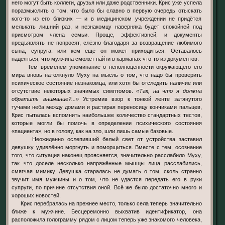
него могут быть коллеги, друзья или даже родственники. Крис уже успела
поразмыслить о том, что было бы славно в первую очередь отыскать
кого-то из его близких — и в медицинском учреждении не придётся
мелькать лишний раз, и незнакомцу наверняка будет спокойней под
присмотром члена семьи. Проще, эффективней, и документы
предъявлять не попросят, слёзно благодаря за возвращение любимого
сына, супруга, или кем ещё он может приходиться. Оставалось
надеяться, что мужчина сможет найти в карманах что-то из документов.
Тем временем упоминание о неполноценности окружающего его
мира вновь натолкнуло Муху на мысль о том, что надо бы проверить
психическое состояние незнакомца, или хотя бы отследить наличие или
отсутствие некоторых значимых симптомов.
«Так, на что я должна
обратить внимание?...»
Устремив взор к тонкой ленте затянутого
тучами неба между домами и растирая переносицу кончиками пальцев,
Крис пыталась вспомнить наибольшее количество стандартных тестов,
которые могли бы помочь в определении психического состояния
«пациента», но в голову, как на зло, шли лишь самые базовые.
Неожиданно ослепивший белый свет от устройства заставил
девушку удивлённо моргнуть и поморщиться. Вместе с тем, осознание
того, что ситуация наконец проясняется, значительно расслабило Муху,
так что доселе несколько напряжённые мышцы лица расслабились,
смягчая мимику. Девушка старалась не думать о том, сколь странно
звучит имя мужчины и о том, что не удастся передать его в руки
супруги, по причине отсутствия оной. Всё же было достаточно много и
хороших новостей.
Крис перебралась на прежнее место, только села теперь значительно
ближе к мужчине. Бесцеремонно выхватив идентификатор, она
расположила голограмму рядом с лицом теперь уже знакомого человека,