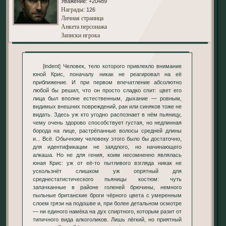
Уважение:
+20489
Награды
: 126
Личная страница
Анкета персонажа
Записки игрока
[indent] Человек, тело которого привлекло внимание
юной Крис, поначалу никак не реагировал на её
приближение. И при первом впечатление абсолютно
любой бы решил, что он просто сладко спит: цвет его
лица был вполне естественным, дыхание — ровным,
видимых внешних повреждений, ран или синяков тоже не
видать. Здесь уж кто угодно распознает в нём пьяницу,
чему очень здорово способствует густая, но недлинная
борода на лице, растрёпанные волосы средней длины
и... Всё. Обычному человеку этого было бы достаточно,
для идентификации не заядлого, но начинающего
алкаша. Но не для гения, коим несомненно являлась
юная Крис: уж от её-то пытливого взгляда никак не
ускользнёт слишком уж опрятный для
среднестатистического пьяницы костюм: чуть
запачканные в районе голеней брючины, немного
пыльные британские броги чёрного цвета с умеренным
слоем грязи на подошве и, при более детальном осмотре
— ни единого намёка на дух спиртного, которым разит от
типичного вида алкоголиков. Лишь лёгкий, но приятный