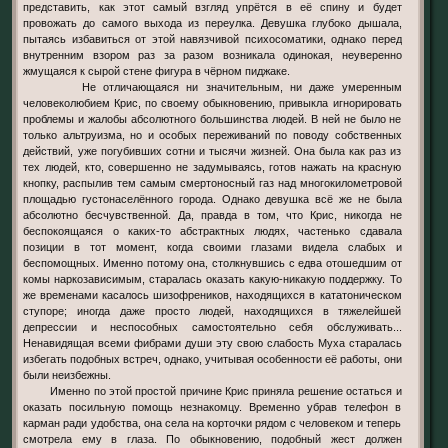
представить, как этот самый взгляд упрётся в её спину и будет
провожать до самого выхода из переулка. Девушка глубоко дышала,
пытаясь избавиться от этой навязчивой психосоматики, однако перед
внутренним взором раз за разом возникала одинокая, неуверенно
жмущаяся к сырой стене фигура в чёрном пиджаке.
Не отличающаяся ни значительным, ни даже умеренным
человеколюбием Крис, по своему обыкновению, привыкла игнорировать
проблемы и жалобы абсолютного большинства людей. В ней не было не
только альтруизма, но и особых переживаний по поводу собственных
действий, уже погубивших сотни и тысячи жизней. Она была как раз из
тех людей, кто, совершенно не задумываясь, готов нажать на красную
кнопку, распылив тем самым смертоносный газ над многокилометровой
площадью густонаселённого города. Однако девушка всё же не была
абсолютно бесчувственной. Да, правда в том, что Крис, никогда не
беспокоящаяся о каких-то абстрактных людях, частенько сдавала
позиции в тот момент, когда своими глазами видела слабых и
беспомощных. Именно потому она, столкнувшись с едва отошедшим от
комы наркозависимым, старалась оказать какую-никакую поддержку. То
же временами касалось шизофреников, находящихся в кататоническом
ступоре; иногда даже просто людей, находящихся в тяжелейшей
депрессии и неспособных самостоятельно себя обслуживать...
Ненавидящая всеми фибрами души эту свою слабость Муха старалась
избегать подобных встреч, однако, учитывая особенности её работы, они
были неизбежны.
Именно по этой простой причине Крис приняла решение остаться и
оказать посильную помощь незнакомцу. Временно убрав телефон в
карман ради удобства, она села на корточки рядом с человеком и теперь
смотрела ему в глаза. По обыкновению, подобный жест должен