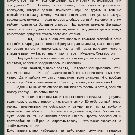
присутствует ли у тебя ощущение, будто время остановилось или
замедлилось? — Подойдя к остановке, Крис изучила расписание
автобусов, которые должны прибывать один за другим в течение
ближайших пятнадцати минут. На небольшом табло было указано аж два
подходящих номера — судя по всему, общественный транспорт в этом
районе пользуется большим спросом. Настроение девушки благодаря
этому ощутимо поднялось — всё же, вместо ожидаемых десяти минут
на ветродуе придётся стоять всего две, от силы.
— Нет, — Пинк снова отрицательно помотал головой и тоже
подошёл к карте, расположенной рядом с расписанием, какое-то время
не говоря ничего и внимательно изучая её таким взглядом, словно
впервые видит. — Так вот значит, как тут всё… Мудрёно. Хотя постой.
Подойдя ближе и поравнявшись со спутницей, он принялся водить
взглядом, особенно задерживаясь на названиях.
— Мне, кажется, знакомо всё это, — в голосе завибрировали нотки
воодушевления. — Не всё, далеко не всё, но названия некоторых улиц
узнаю. Да и района — само написание, тоже знакомо. Что вообще
происходит? Как это возможно? Я будто тут помню, а тут не помню!
Ладонь Пинка легла сперва на затылок его головы, а затем, обогнув
голову сверху — на левый висок.
— В твоём состоянии такой эффект вполне ожидаем. — Девушка
вздохнула, стараясь говорить как можно мягче. Её собственный голос,
однако, подчиняться не собирался и звучал всё так же грубо и
отрывисто, как обычно. — Так или иначе, согласись, было бы намного
хуже, если бы ты не помнил совсем ничего. Просто расслабься и
постарайся лишний раз не напрягать голову — это может сказаться на
твоём самочувствии.
Крис внимательно наблюдала за действиями мужчины, стараясь