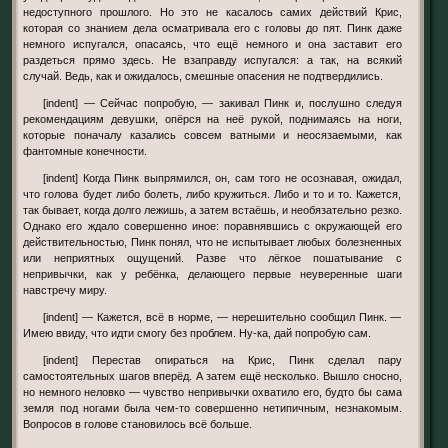
недоступного прошлого. Но это не касалось самих действий Крис,
которая со знанием дела осматривала его с головы до пят. Пинк даже
немного испугался, опасаясь, что ещё немного и она заставит его
раздеться прямо здесь. Не взаправду испугался: а так, на всякий
случай. Ведь, как и ожидалось, смешные опасения не подтвердились.
[indent] — Сейчас попробую, — закивал Пинк и, послушно следуя
рекомендациям девушки, опёрся на неё рукой, поднимаясь на ноги,
которые поначалу казались совсем ватными и неосязаемыми, как
фантомные конечности.
[indent] Когда Пинк выпрямился, он, сам того не осознавая, ожидал,
что голова будет либо болеть, либо кружиться. Либо и то и то. Кажется,
так бывает, когда долго лежишь, а затем встаёшь, и необязательно резко.
Однако его ждало совершенно иное: поравнявшись с окружающей его
действительностью, Пинк понял, что не испытывает любых болезненных
или неприятных ощущений. Разве что лёгкое пошатывание с
непривычки, как у ребёнка, делающего первые неуверенные шаги
навстречу миру.
[indent] — Кажется, всё в норме, — нерешительно сообщил Пинк. —
Имею ввиду, что идти смогу без проблем. Ну-ка, дай попробую сам.
[indent] Перестав опираться на Крис, Пинк сделал пару
самостоятельных шагов вперёд. А затем ещё несколько. Вышло сносно,
но немного неловко — чувство непривычки охватило его, будто бы сама
земля под ногами была чем-то совершенно нетипичным, незнакомым.
Вопросов в голове становилось всё больше.