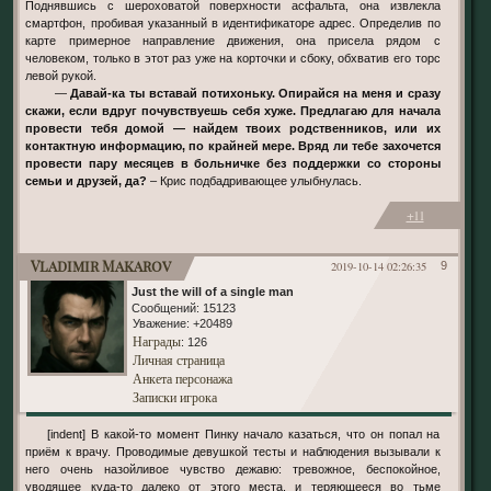
Поднявшись с шероховатой поверхности асфальта, она извлекла
смартфон, пробивая указанный в идентификаторе адрес. Определив по
карте примерное направление движения, она присела рядом с
человеком, только в этот раз уже на корточки и сбоку, обхватив его торс
левой рукой.
—
Давай-ка ты вставай потихоньку. Опирайся на меня и сразу
скажи, если вдруг почувствуешь себя хуже. Предлагаю для начала
провести тебя домой — найдем твоих родственников, или их
контактную информацию, по крайней мере. Вряд ли тебе захочется
провести пару месяцев в больничке без поддержки со стороны
семьи и друзей, да?
– Крис подбадривающее улыбнулась.
+11
Vladimir Makarov
2019-10-14 02:26:35
9
Just the will of a single man
Сообщений:
15123
Уважение:
+20489
Награды
: 126
Личная страница
Анкета персонажа
Записки игрока
[indent] В какой-то момент Пинку начало казаться, что он попал на
приём к врачу. Проводимые девушкой тесты и наблюдения вызывали к
него очень назойливое чувство дежавю: тревожное, беспокойное,
уводящее куда-то далеко от этого места, и теряющееся во тьме