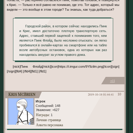
попасть, — растерянно согласился Пинк, помотав головой, и повернулся
к Крис. — Только я всё равно не понимаю, где это. Тот адрес, который мы
видели — это вообще в этом городе? Ты знаешь, как туда добраться?
Городской район, в котором сейчас находились Пинк
и Крис, имел достаточно плотную транспортную сеть.
Адрес, ставший первой зацепкой к пониманию того, кем
является Пинк Флойд, было несложно отыскать: он легко
пробивался в онлайн-картах на смартфоне или на табло
возле автобусных остановок, одна из которых как раз
находилась аккурат за углом правого дома.
[nick]Пинк Флойд[/nick][icon]https://i.imgur.com/9Y9zilm.png[/icon][sign]
[/sign][fld4] [/fld4][fld1] [/fld1]
+11
Kris McBrien
2019-10-18 01:44:41
10
Игрок
Сообщений:
148
Уважение:
+627
Награды
: 1
Личная страница
Анкета персонажа