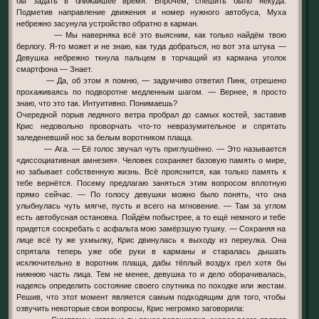
бы задать в ближайшее время. Впрочем, спешить было некуда.
Подметив направление движения и номер нужного автобуса, Муха
небрежно засунула устройство обратно в карман.
— Мы наверняка всё это выясним, как только найдём твою
берлогу. Я-то может и не знаю, как туда добраться, но вот эта штука —
Девушка небрежно ткнула пальцем в торчащий из кармана уголок
смартфона — Знает.
— Да, об этом я помню, — задумчиво ответил Пинк, отрешено
прохаживаясь по подворотне медленным шагом. — Вернее, я просто
знаю, что это так. Интуитивно. Понимаешь?
Очередной порыв ледяного ветра пробрал до самых костей, заставив
Крис недовольно проворчать что-то невразумительное и спрятать
заледеневший нос за белым воротником плаща.
— Ага. — Её голос звучал чуть приглушённо. — Это называется
«диссоциативная амнезия». Человек сохраняет базовую память о мире,
но забывает собственную жизнь. Всё прояснится, как только память к
тебе вернётся. Посему предлагаю заняться этим вопросом вплотную
прямо сейчас. — По голосу девушки можно было понять, что она
улыбнулась чуть мягче, пусть и всего на мгновение. — Там за углом
есть автобусная остановка. Пойдём побыстрее, а то ещё немного и тебе
придется соскребать с асфальта мою замёрзшую тушку. — Сохраняя на
лице всё ту же ухмылку, Крис двинулась к выходу из переулка. Она
спрятала теперь уже обе руки в карманы и старалась дышать
исключительно в воротник плаща, дабы тёплый воздух грел хотя бы
нижнюю часть лица. Тем не менее, девушка то и дело оборачивалась,
надеясь определить состояние своего спутника по походке или жестам.
Решив, что этот момент является самым подходящим для того, чтобы
озвучить некоторые свои вопросы, Крис негромко заговорила: