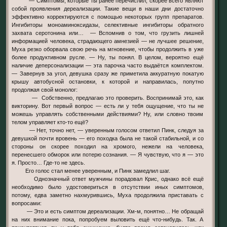
— Симптомы, которые ты ранее перечислил, скорее всего являют
собой проявления дереализации. Такие вещи в наши дни достаточно
эффективно корректируются с помощью некоторых групп препаратов.
Ингибиторы моноаминоксидазы, селективные ингибиторы обратного
захвата серотонина или… — Вспомнив о том, что грузить лишней
информацией человека, страдающего амнезией — не лучшее решение,
Муха резко оборвала свою речь на мгновение, чтобы продолжить в уже
более продуктивном русле. — Ну, ты понял. В целом, вероятно ещё
наличие деперсонализации — эта парочка часто выдаётся комплектом.
— Завернув за угол, девушка сразу же приметила аккуратную покатую
крышу автобусной остановки, к которой и направилась, попутно
продолжая свой монолог:
— Собственно, предлагаю это проверить. Воспринимай это, как
викторину. Вот первый вопрос — есть ли у тебя ощущение, что ты не
можешь управлять собственными действиями? Ну, или словно твоим
телом управляет кто-то ещё?
— Нет, точно нет, — уверенным голосом ответил Пинк, следуя за
девушкой почти вровень — его походка была не такой стабильной, и со
стороны он скорее походил на хромого, нежели на человека,
перенесшего обморок или потерю сознания. — Я чувствую, что я — это
я. Просто… Где-то не здесь.
Его голос стал менее уверенным, и Пинк замедлил шаг.
Однозначный ответ мужчины порадовал Крис, однако всё ещё
необходимо было удостовериться в отсутствии иных симптомов,
потому, едва заметно нахмурившись, Муха продолжила приставать с
вопросами:
— Это и есть симптом дереализации. Хм-м, понятно… Не обращай
на них внимание пока, попробуем выловить ещё что-нибудь. Так. А