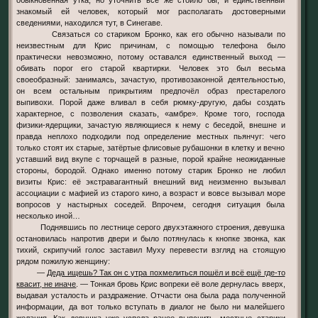
знакомый ей человек, который мог располагать достоверными
сведениями, находился тут, в Синегаве.
Связаться со стариком Бронко, как его обычно называли по
неизвестным для Крис причинам, с помощью телефона было
практически невозможно, потому оставался единственный выход —
обивать порог его старой квартирки. Человек это был весьма
своеобразный: занимаясь, зачастую, противозаконной деятельностью,
он всем остальным прикрытиям предпочёл образ престарелого
выпивохи. Порой даже вливал в себя рюмку-другую, дабы создать
характерное, с позволения сказать, «амбре». Кроме того, господа
физики-ядерщики, зачастую являющиеся к нему с беседой, внешне и
правда неплохо подходили под определение местных пьянчуг: чего
только стоят их старые, затёртые флисовые рубашонки в клетку и вечно
уставший вид вкупе с торчащей в разные, порой крайне неожиданные
стороны, бородой. Однако именно потому старик Бронко не любил
визиты Крис: её экстравагантный внешний вид неизменно вызывал
ассоциации с мафией из старого кино, а возраст и вовсе вызывал море
вопросов у настырных соседей. Впрочем, сегодня ситуация была
несколько иной…
Поднявшись по лестнице серого двухэтажного строения, девушка
остановилась напротив двери и было потянулась к кнопке звонка, как
тихий, скрипучий голос заставил Муху перевести взгляд на стоящую
рядом пожилую женщину:
—
Деда ищешь? Так он с утра похмелиться пошёл и всё ещё где-то
квасит, не иначе
. — Тонкая бровь Крис вопреки её воле дернулась вверх,
выдавая усталость и раздражение. Отчасти она была рада полученной
информации, да вот только вступать в диалог не было ни малейшего
желания. Как девушка уже успела ранее выяснить, местные старики