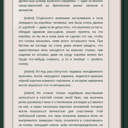
древесный шлейф мужского парфюма — один из многих
представителей на британском рынке запахов и
ароматов.
[indent] Отдельного внимания заслуживала и поза
лежащего на коробках человека: она была очень далека
от удобной — даже если допустить, что мужчина устал и,
обладая здравым рассудком, решил прилечь на эти
коробки, он бы ни в коем разе не сделал это так, чтобы
его голова оказалась ниже всего остального тела. При
беглом же взгляде на стену дома можно увидеть, что
единственные окна находятся на верхних этажах, при
падении из которых даже на груду коробок можно без
труда что-нибудь сломать, а то и вообще — разбить
голову.
[indent] Из-под расстёгнутого пиджака неподвижного
мужчины, возле нагрудного кармана, виднелся краешек
чёрной корочки кожаного портмоне, в котором наверняка
могло оказаться что-то интересное...
[indent] Но стоило только недобрым мыслишкам
затесаться в светлой голове юной Крис, как мужчина
резко разомкнул веки и стеклянным взглядом уставился
на неё, а через несколько коротких мгновений, которые
могли показаться вечностью для участников этой
небольшой сценки, его лицо исказила гримаса боли, он
выпрямился, зажмурил глаза, оскалился и, схватившись
за голову, процедил сквозь зубы нечленораздельное, но