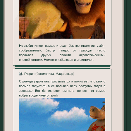
Не любит игнор, пауков и воду; быстро отходчив, умён,
сообразителен, быстр, танцор от природы, часто
поражает других своими акробатическими
способностями. Немного избалован и эгоистичен.
13.
Глория (бегемотиха, Мадагаскар)
Однажды утром она просыпается и понимает, что кто-то
посмел запустить в её вольвер всех ползучих гадов в
зоопарке. Вот бы их всех выгнать, но вот тот самец
кобры вроде ничего такой.