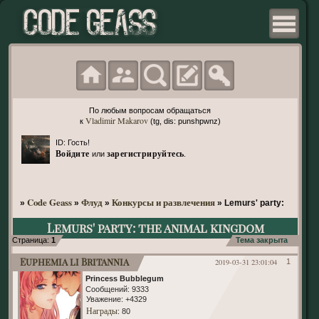
По любым вопросам обращаться
Vladimir Makarov
к
(tg, dis: punshpwnz)
ID: Гость!
Войдите
зарегистрируйтесь
или
.
Code Geass
Флуд
Конкурсы и развлечения
»
»
»
»
Lemurs' party: the ani
Lemurs' party: the animal kingdom
Страница:
1
Тема закрыта
Euphemia li Britannia
2019-03-31 23:01:04
1
Princess Bubblegum
Сообщений:
9333
Уважение:
+4329
Награды
: 80