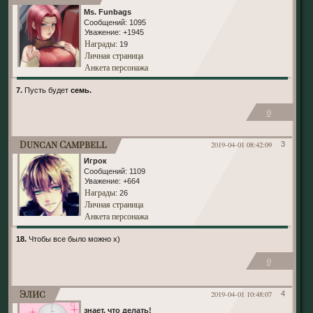
Ms. Funbags
Сообщений:
1095
Уважение:
+1945
Награды
: 19
Личная страница
Анкета персонажа
7.
Пусть будет
семь.
0
Duncan Campbell
2019-04-01 08:42:09
3
Игрок
Сообщений:
1109
Уважение:
+664
Награды
: 26
Личная страница
Анкета персонажа
18.
Чтобы все было можно х)
0
Элис
2019-04-01 10:48:07
4
знает, что делать!