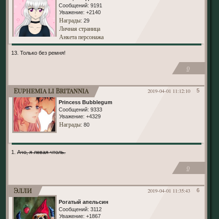
Сообщений:
9191
Уважение:
+2140
Награды
: 29
Личная страница
Анкета персонажа
13. Только без ремня!
0
Euphemia li Britannia
2019-04-01 11:12:10
5
Princess Bubblegum
Сообщений:
9333
Уважение:
+4329
Награды
: 80
1.
Ачо, я левая чтоль.
0
Элли
2019-04-01 11:35:43
6
Рогатый апельсин
Сообщений:
3112
Уважение:
+1867