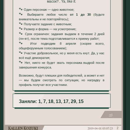
масок?.. Ya, like it.
🐾
Один персонаж — одно животное;
🐾
Выбираете любое число
от 1 до 30
(будьте
внимательны и не повторяйтесь);
🐾
Получаете задание с животным;
🐾
Размер и форма — на усмотрение;
🐾
Срок ограничен: задания выдаем в течение 2 дней
(пн-вт), после тема подготавливается к приему работ;
🐾
Итог подводим 8 апреля (скорее всего,
общефорумным голосованием);
🐾
Участие добровольное, но у меня есть кнут. Да, у нас
всё ещё демократия;
🐾
Нет, никто не будет звать персонажа выдрой после
завершения конкурса.
Возможно, будут плюшки для победителей, а может и нет
— мы будем смотреть по ситуации, но наградку в
профиль получат все участники.
Заняли: 1, 7, 18, 13, 17, 29, 15
+4
Kallen Kozuki
2019-04-01 03:07:23
2