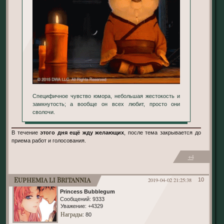
Специфичное чувство юмора, небольшая жестокость и
замкнутость; а вообще он всех любит, просто они
сволочи.
В течение
этого дня ещё жду желающих
, после тема закрывается до
приема работ и голосования.
+4
Euphemia li Britannia
2019-04-02 21:25:38
10
Princess Bubblegum
Сообщений:
9333
Уважение:
+4329
Награды
: 80