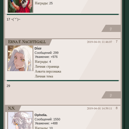
Награды
: 25
17 ~(`°`)~
0
Erna F. Nachtigall
2019-04-01 11:46:07
7
Dísir
Сообщений:
299
Уважение:
+976
Награды
: 4
Личная страница
Анкета персонажа
Личная тема
29
0
N.N.
2019-04-01 14:59:11
8
Ophelia.
Сообщений:
1550
Уважение:
+488
Награды
: 10