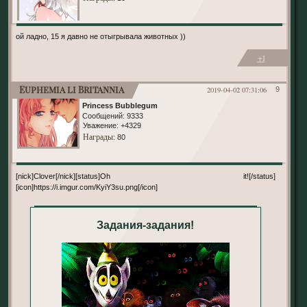
ой ладно, 15 я давно не отыгрывала животных ))
+1
Euphemia li Britannia
2019-04-02 07:31:06
9
Princess Bubblegum
Сообщений:
9333
Уважение:
+4329
Награды
: 80
[nick]Clover[/nick][status]Oh it![/status]
[icon]https://i.imgur.com/KyiY3su.png[/icon]
Задания-задания!