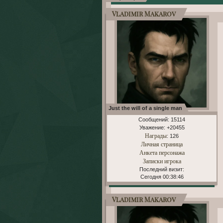
Vladimir Makarov
Just the will of a single man
Сообщений:
15114
Уважение:
+20455
Награды
: 126
Личная страница
Анкета персонажа
Записки игрока
Последний визит:
Сегодня 00:38:46
Vladimir Makarov