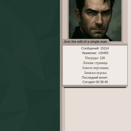
Just the will of a single man
Сообщений:
15114
Уважение:
+20455
Награды
: 126
Личная страница
Анкета персонажа
Записки игрока
Последний визит:
Сегодня 00:38:46