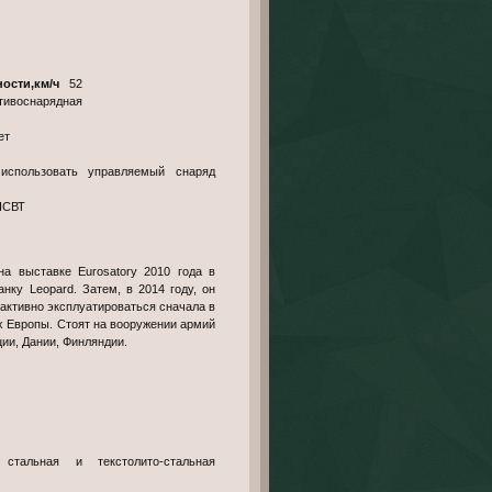
ности,км/ч
52
тивоснарядная
ет
использовать управляемый снаряд
НСВТ
на выставке Eurosatory 2010 года в
нку Leopard. Затем, в 2014 году, он
 активно эксплуатироваться сначала в
ах Европы. Стоят на вооружении армий
ии, Дании, Финляндии.
тальная и текстолито-стальная