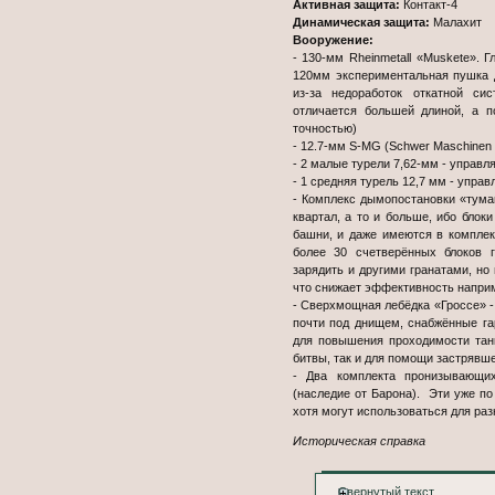
Активная защита:
Контакт-4
Динамическая защита:
Малахит
Вооружение:
- 130-мм Rheinmetall «Muskete». 
120мм экспериментальная пушка 
из-за недоработок откатной с
отличается большей длиной, а п
точностью)
- 12.7-мм S-MG (Schwer Maschinen
- 2 малые турели 7,62-мм - управл
- 1 средняя турель 12,7 мм - упра
- Комплекс дымопостановки «тум
квартал, а то и больше, ибо блок
башни, и даже имеются в комплек
более 30 счетверённых блоков 
зарядить и другими гранатами, но
что снижает эффективность наприм
- Сверхмощная лебёдка «Гроссе» -
почти под днищем, снабжённые г
для повышения проходимости танк
битвы, так и для помощи застрявше
- Два комплекта пронизывающи
(наследие от Барона). Эти уже по
хотя могут использоваться для раз
Историческая справка
Свернутый текст