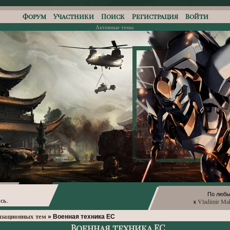
Форум
Участники
Поиск
Регистрация
Войти
Активные темы
По любы
сь
Vladimir Ma
.
к
изационных тем
»
Военная техника ЕС
Военная техника ЕС