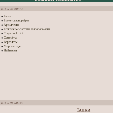
2018-02-21 18:54:43
Танки
●
Бронетранспортёры
●
Артиллерия
●
Реактивные системы залпового огня
●
Средства ПВО
●
Самолёты
●
Вертолёты
●
Морские суда
●
Найтмеры
●
2018-03-03 02:51:01
Танки