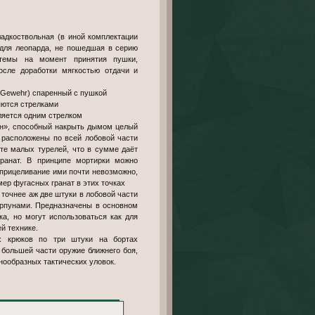
Гладкоствольная (в иной комплектации
для леопарда, не пошедшая в серию
истемы на момент принятия пушки,
осле доработки мягкостью отдачи и
 Gewehr) спаренный с пушкой
яются стрелками
вляется одним стрелком
ан», способный накрыть дымом целый
и расположены по всей лобовой части
те малых турелей, что в сумме даёт
гранат. В принципе мортирки можно
 прицеливание ими почти невозможно,
ер фугасных гранат в этих точках
 точнее аж две штуки в лобовой части
арпунами. Предназначены в основном
а, но могут использоваться как для
й технике.
х крюков по три штуки на бортах
 большей части оружие ближнего боя,
нообразных тактических уловок.