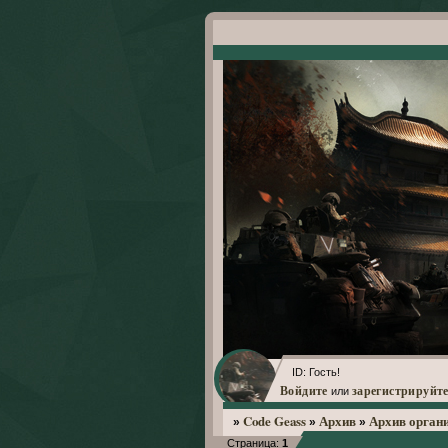
ID: Гость!
Войдите
зарегистрируйте
или
Code Geass
Архив
Архив орган
»
»
»
Страница:
1