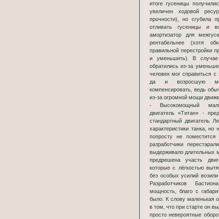
итоге гусеницы получилис
увеличен ходовой ресу
прочности), но сгубила п
отливать гусеницы и в
амортизатор для межгу
рентабельнее (хотя об
правильной перестройки п
и уменьшить). В случае
обратились из-за уменьше
человек мог справиться с
да и возросшую мощ
компенсировать, ведь обы
из-за огромной мощи движка
- Высокомощный малос
двигатель «Титан» - пре
стандартный двигатель Л
характеристики танка, но 
попросту не поместится
разработчики перестарал
выдерживало длительных м
предрешена участь дви
которые с лёгкостью вытя
без особых усилий возили
Разработчиков Бастио
мощность, благо с габар
было. К слову маленькая 
в том, что при старте он 
просто невероятные оборо