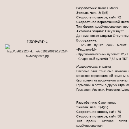
Разработчик:
Krauss-Maffei
Экипаж, чел.:
3(4)(5)
Скорость по шоссе, км/ч:
72
Скорость по пересеченной мест
Тип брони:
комбинированная, про
Активная защита:
Отсутствует
Динамическая защита:
Отсутству
Вооружение:
Leopard 2
- 125-мм пушка 2А46, может 
«Рефлекс-М»
- Крупнокалиберный пулемёт 12,7 
- Спаренный пулемёт 7,62-мм ПКТ
Историческая справка
Впервые этот танк был показан 
качестве перспективной замены та
был принят на вооружения и начал
Германии, а потом в других стран
Германии, Австрии, Норвегии, Швец
Разработчик:
Canon group
Экипаж, чел.:
3(4)(5)
Скорость по шоссе, км/ч:
70
Скорость по шоссе, км/ч:
50
Тип брони:
катаная, литая с
комбинированная