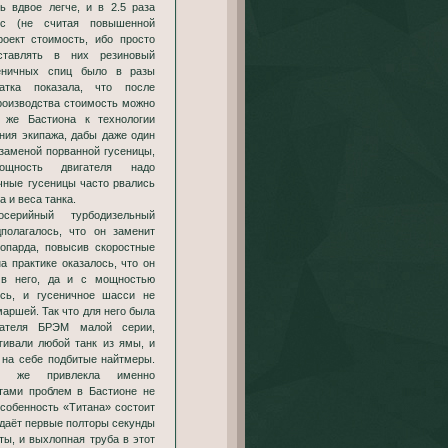
ь вдвое легче, и в 2.5 раза
рс (не считая повышенной
роект стоимость, ибо просто
ставлять в них резиновый
сеничных спиц было в разы
катка показала, что после
роизводства стоимость можно
 же Бастиона к технологии
ния экипажа, дабы даже один
 заменой порванной гусеницы,
ность двигателя надо
чные гусеницы часто рвались
 и веса танка.
ерийный турбодизельный
дполагалось, что он заменит
еопарда, повысив скоростные
на практике оказалось, что он
 в него, да и с мощностью
ись, и гусеничное шасси не
аршей. Так что для него была
гателя БРЭМ малой серии,
гивали любой танк из ямы, и
 на себе подбитые найтмеры.
на же привлекла именно
итами проблем в Бастионе не
особенность «Титана» состоит
выдаёт первые полторы секунды
ты, и выхлопная труба в этот