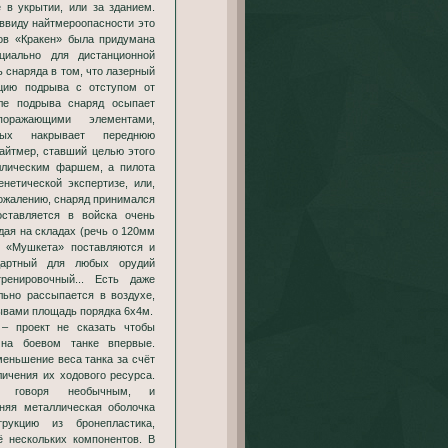
 в укрытии, или за зданием.
 ввиду найтмероопасности это
дов «Кракен» была придумана
циально для дистанционной
 снаряда в том, что лазерный
нцию подрыва с отступом от
ле подрыва снаряд осыпает
оражающими элементами,
рых накрывает переднюю
найтмер, ставший целью этого
ллическим фаршем, а пилота
енетической экспертизе, или,
 сожалению, снаряд принимался
ставляется в войска очень
дая на складах (речь о 120мм
я «Мушкета» поставляются и
дартный для любых орудий
тренировочный... Есть даже
льно рассыпается в воздухе,
вами площадь порядка 6х4м.
 – проект не сказать чтобы
 на боевом танке впервые.
еньшение веса танка за счёт
личения их ходового ресурса.
 говоря необычным, и
няя металлическая оболочка
трукцию из бронепластика,
 нескольких компонентов. В