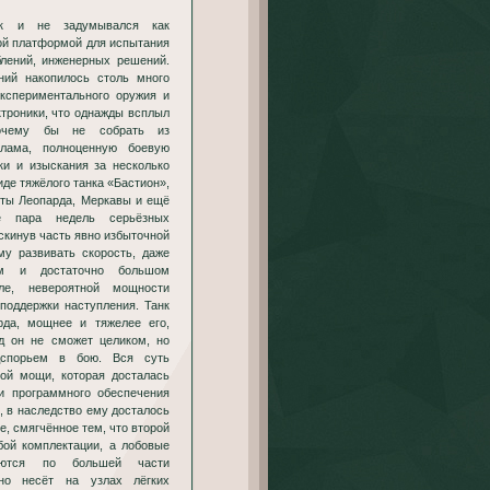
нк и не задумывался как
ой платформой для испытания
блений, инженерных решений.
ний накопилось столь много
экспериментального оружия и
троники, что однажды всплыл
очему бы не собрать из
хлама, полноценную боевую
ки и изыскания за несколько
де тяжёлого танка «Бастион»,
нты Леопарда, Меркавы и ещё
ё пара недель серьёзных
 скинув часть явно избыточной
му развивать скорость, даже
м и достаточно большом
еле, невероятной мощности
 поддержки наступления. Танк
рда, мощнее и тяжелее его,
д он не сможет целиком, но
дспорьем в бою. Вся суть
вой мощи, которая досталась
и программного обеспечения
, в наследство ему досталось
е, смягчённое тем, что второй
бой комплектации, а лобовые
яются по большей части
тно несёт на узлах лёгких