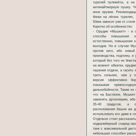
турелей пулемёты, а на
антинайтмерную пушку. Ч
иное оружие. Рекомендац
блоки на лёгких турелях,
50мм зависит уже от стиля 
Коротко об особенностях:
- Орудие «Мушкет» - в 
способы повышения о
естественно, повышение 
выходов. Но в случае Му
против него, ибо новый
производства, подгонку, и
который без того не блис
на момент обкатки, оруди
гашения отдачи, а гасить 
треть сильнее, чем у 
версия эффективно бор
показывая превосходн
дальнобойности. Также из 
что на Бастионе, Мушкет
заменять артиллерию, иб
35-40 градусов, а оп
расположения башни аж до
использовать его даже в г
Отдельно стоит рассказать
подкалиберный снаряд пр
танк с максимальной диста
небольших способен раско