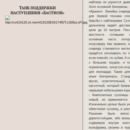
найтмер не укроется даже
Танк поддержки
Хотя основной боеприпас,
«Кракен». Линейка снаря
наступления «Бастион»
для боевой техники спе
борьбы с найтмерами. Суть
дальномер задаёт диста
цели до 10 метров. Пос
местность готовыми п
основная часть кото
полусферу. Как правило, 
снаряда становится мета
придётся опознавать по г
если повезёт, по зубам. К
с большим трудом, и по
ограниченно, зачастую осе
для леопарда). Также дл
иные боеприпасы. Стан
фугас, осветительный, 
кассетный, который буква
накрывая небольшими взры
- Композитные гусеницы
новый, но применяется
Изначально целью было ум
облегчения гусениц, и уве
Решение было мягко
дорогостоящим, ибо внеш
содержала внутри конс
вольфрама, резины и ещё