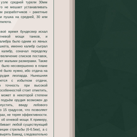
 узле средней турели 30мм
то не мешает устанавливать
ии разработчиков – ракетные
 и пушка на средней, 30 или
пилота.
своё время бундесвер искал
гневой мощи танков, и
калибра было одним из явных
шкета, именно калибр сыграл
 калибр, означал переделку
 увеличение списков поставок,
тает малыми размерами. Также
е было несовершенно в плане
её было нужно, ибо отдача на
орудия леопарда. Нынешняя
ется с избытком отдачи,
ую точность при высокой
особенностей стоит отметить,
 может в некоторой степени
о подъём орудия возможен до
устить, ввиду лобового
 15 градусов, что позволяет
орах, не теряя эффективности.
 об огневой мощи. К примеру,
обивает любой существующий
нции стрельбы (6-6.5км), а с
вырять Бамид, следовательно