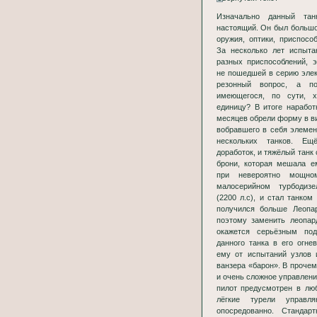
Изначально данный та
настоящий. Он был больш
оружия, оптики, приспосо
За несколько лет испыта
разных приспособлений, 
не пошедшей в серию элек
резонный вопрос, а п
имеющегося, по сути, 
единицу? В итоге наработ
месяцев обрели форму в ви
вобравшего в себя элеме
нескольких танков. Ещ
доработок, и тяжёлый танк
брони, которая мешала е
при невероятно мощно
малосерийном турбодиз
(2200 л.с), и стал танком
получился больше Леопа
поэтому заменить леопар
окажется серьёзным по
данного танка в его огне
ему от испытаний узлов 
ванзера «барон». В прочем
и очень сложное управлени
пилот предусмотрен в лю
лёгкие турели управл
опосредованно. Стандар