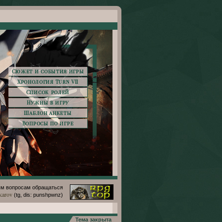
Сюжет и события игры
Хронология Turn VII
Список ролей
Нужны в игру
Шаблон анкеты
Вопросы по игре
м вопросам обращаться
karov
(tg, dis: punshpwnz)
Тема закрыта