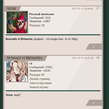
Элли
2017-07-27 10:40:41
17
Рогатый апельсин
Сообщений:
3112
Уважение:
+1867
Награды
: 25
Nunnally vi Britannia
, разврат - это когда секс. А тут Мёд.
0
Nunnaly vi Britannia
2017-07-27 10:47:20
18
<3
Сообщений:
27832
Уважение:
+9134
Награды
: 87
Личная страница
Анкета персонажа
Записки игрока
Элли
, мед?
0