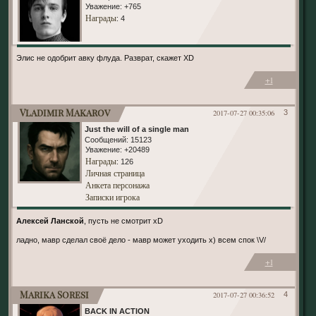
Уважение:
+765
Награды
: 4
Элис не одобрит авку флуда. Разврат, скажет ХD
+1
Vladimir Makarov
2017-07-27 00:35:06
3
Just the will of a single man
Сообщений:
15123
Уважение:
+20489
Награды
: 126
Личная страница
Анкета персонажа
Записки игрока
Алексей Ланской
, пусть не смотрит xD
ладно, мавр сделал своё дело - мавр может уходить х) всем спок \V/
+1
Marika Soresi
2017-07-27 00:36:52
4
BACK IN ACTION