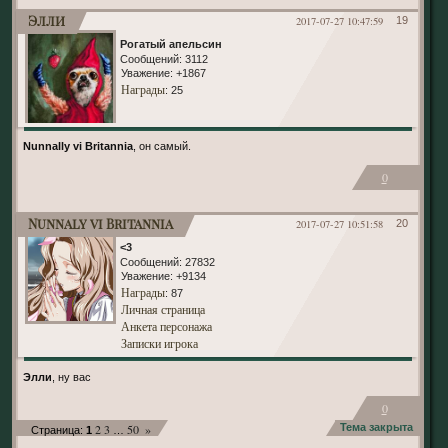
Элли
2017-07-27 10:47:59
19
Рогатый апельсин
Сообщений:
3112
Уважение:
+1867
Награды
: 25
Nunnally vi Britannia
, он самый.
0
Nunnaly vi Britannia
2017-07-27 10:51:58
20
<3
Сообщений:
27832
Уважение:
+9134
Награды
: 87
Личная страница
Анкета персонажа
Записки игрока
Элли
, ну вас
0
2
3
50
»
Тема закрыта
Страница:
1
…