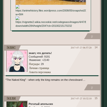
0
Элис
2017-07-27 06:57:20
14
знает, что делать!
Сообщений:
9191
Уважение:
+2140
Награды
: 29
Личная страница
Анкета персонажа
"The Naked King" - when only the king remains on the chessboard ...
0
Элли
2017-07-27 10:32:10
15
Рогатый апельсин