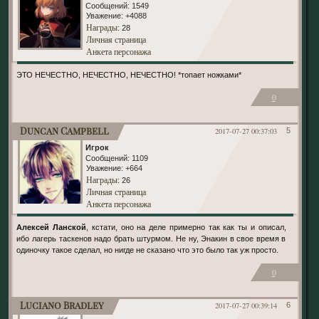
Сообщений:
1549
Уважение:
+4088
Награды
: 28
Личная страница
Анкета персонажа
ЭТО НЕЧЕСТНО, НЕЧЕСТНО, НЕЧЕСТНО! *топает ножками*
0
Duncan Campbell
2017-07-27 00:37:03
5
Игрок
Сообщений:
1109
Уважение:
+664
Награды
: 26
Личная страница
Анкета персонажа
Алексей Ланской
, кстати, оно на деле примерно так как ты и описал,
ибо лагерь таскенов надо брать штурмом. Не ну, Энакин в свое время в
одиночку такое сделал, но нигде не сказано что это было так уж просто.
0
Luciano Bradley
2017-07-27 00:39:14
6