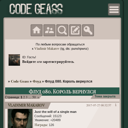
По любым вопросам обращаться
Vladimir Makarov
к
(tg, dis: punshpwnz)
ID: Гость!
Войдите
зарегистрируйтесь
или
.
Code Geass
Флуд
»
»
»
Флуд 080. Король вернулся
Флуд 080. Король вернулся
2
3
50
»
Тема закрыта
Страница:
1
…
Vladimir Makarov
2017-07-27 00:32:57
1
Just the will of a single man
Сообщений:
15123
Уважение:
+20489
Награды
: 126