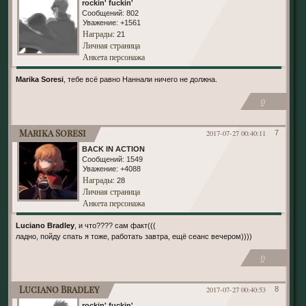
rockin' fuckin'
Сообщений:
802
Уважение:
+1561
Награды
: 21
Личная страница
Анкета персонажа
Marika Soresi
, тебе всё равно Наннали ничего не должна.
0
Marika Soresi
2017-07-27 00:40:11
7
BACK IN ACTION
Сообщений:
1549
Уважение:
+4088
Награды
: 28
Личная страница
Анкета персонажа
Luciano Bradley
, и что???? сам факт(((
ладно, пойду спать я тоже, работать завтра, ещё сеанс вечером))))
0
Luciano Bradley
2017-07-27 00:40:53
8
rockin' fuckin'