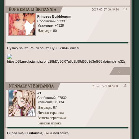
Euphemia li Britannia
2017-07-27 00:49:30
10
Princess Bubblegum
Сообщений:
9333
Уважение:
+4329
Награды
: 80
Сузаку занят, Ренли занят, Пунш спать ушёл
0
Nunnaly vi Britannia
2017-07-27 04:57:00
11
<3
Сообщений:
27832
Уважение:
+9134
Награды
: 87
Личная страница
Анкета персонажа
Записки игрока
Euphemia li Britannia
, Ты ж моя зайка