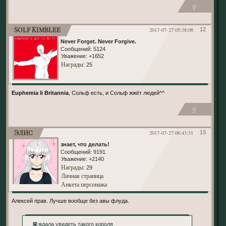
0
Solf Kimblee
2017-07-27 05:38:08
12
Never Forget. Never Forgive.
Сообщений:
5124
Уважение:
+1652
Награды
: 25
Euphemia li Britannia
, Сольф есть, и Сольф жжёт людей^^
0
Элис
2017-07-27 06:43:31
13
знает, что делать!
Сообщений:
9191
Уважение:
+2140
Награды
: 29
Личная страница
Анкета персонажа
Алексей прав. Лучше вообще без авы флуда.
Я ждала увидеть такого короля