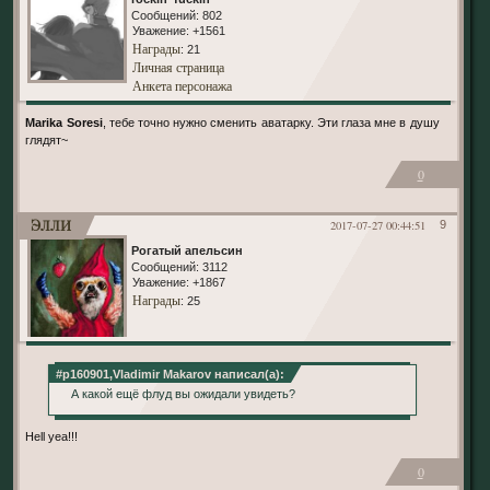
Сообщений:
802
Уважение:
+1561
Награды
: 21
Личная страница
Анкета персонажа
Marika Soresi
, тебе точно нужно сменить аватарку. Эти глаза мне в душу
глядят~
0
Элли
2017-07-27 00:44:51
9
Рогатый апельсин
Сообщений:
3112
Уважение:
+1867
Награды
: 25
#p160901,Vladimir Makarov написал(а):
А какой ещё флуд вы ожидали увидеть?
Hell yea!!!
0