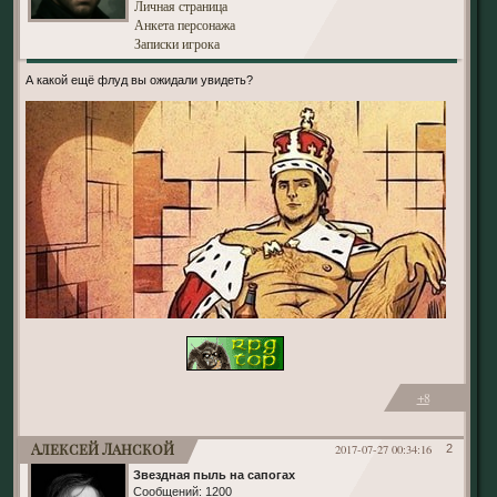
Личная страница
Анкета персонажа
Записки игрока
А какой ещё флуд вы ожидали увидеть?
+8
Алексей Ланской
2017-07-27 00:34:16
2
Звездная пыль на сапогах
Сообщений:
1200