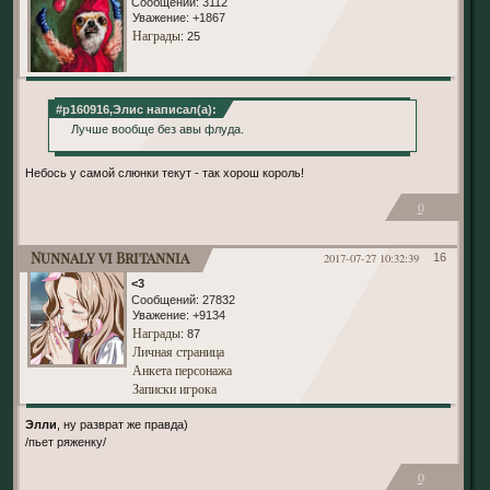
Сообщений:
3112
Уважение:
+1867
Награды
: 25
#p160916,Элис написал(а):
Лучше вообще без авы флуда.
Небось у самой слюнки текут - так хорош король!
0
Nunnaly vi Britannia
2017-07-27 10:32:39
16
<3
Сообщений:
27832
Уважение:
+9134
Награды
: 87
Личная страница
Анкета персонажа
Записки игрока
Элли
, ну разврат же правда)
/пьет ряженку/
0