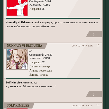
Сообщений:
5124
Уважение:
+1652
Награды
: 25
Nunnally vi Britannia
, всё в порядке, просто я выспался, и мне снилась
семья киборгов верхом на кабанах, вот.
0
Nunnaly vi Britannia
2017-02-10 17:29:50
15
<3
Сообщений:
27832
Уважение:
+9134
Награды
: 87
Личная страница
Анкета персонажа
Записки игрока
Solf Kimblee
, отлично хд
а у меня в лс 10 запросов и мне лень =/
0
Solf Kimblee
2017-02-10 17:30:24
16