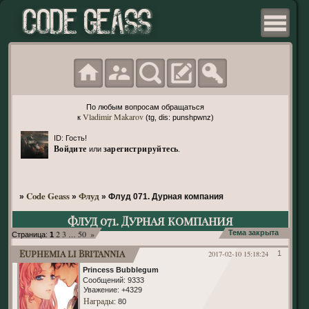
По любым вопросам обращаться
Vladimir Makarov
к
(tg, dis: punshpwnz)
ID: Гость!
Войдите
зарегистрируйтесь
или
.
Code Geass
Флуд
»
»
»
Флуд 071. Дурная компания
Флуд 071. Дурная компания
2
3
50
»
Тема закрыта
Страница:
1
…
Euphemia li Britannia
2017-02-10 15:18:24
1
Princess Bubblegum
Сообщений:
9333
Уважение:
+4329
Награды
: 80