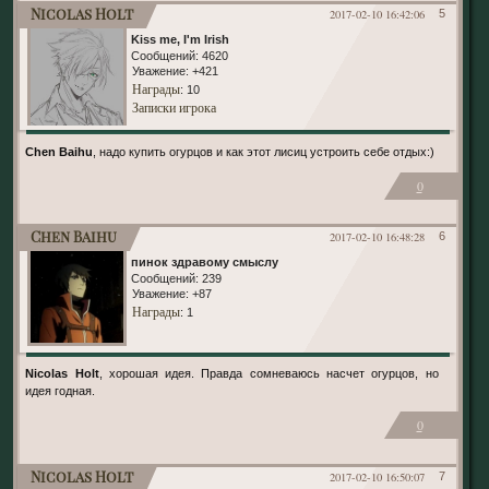
Nicolas Holt
2017-02-10 16:42:06
5
Kiss me, I'm Irish
Сообщений:
4620
Уважение:
+421
Награды
: 10
Записки игрока
Chen Baihu
, надо купить огурцов и как этот лисиц устроить себе отдых:)
0
Chen Baihu
2017-02-10 16:48:28
6
пинок здравому смыслу
Сообщений:
239
Уважение:
+87
Награды
: 1
Nicolas Holt
, хорошая идея. Правда сомневаюсь насчет огурцов, но
идея годная.
0
Nicolas Holt
2017-02-10 16:50:07
7