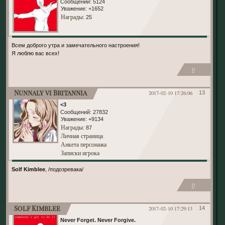
Сообщений:
5124
Уважение:
+1652
Награды
: 25
Всем доброго утра и замечательного настроения!
Я люблю вас всех!
0
Nunnaly vi Britannia
2017-02-10 17:26:06
13
<3
Сообщений:
27832
Уважение:
+9134
Награды
: 87
Личная страница
Анкета персонажа
Записки игрока
Solf Kimblee
, /подозревака/
0
Solf Kimblee
2017-02-10 17:29:13
14
Never Forget. Never Forgive.