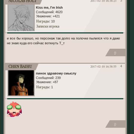
Nicolas Holt
2017-02-10 16:36:23
3
Kiss me, I'm Irish
Сообщений:
4620
Уважение:
+421
Награды
: 10
Записки игрока
и все бы хорошо, но персонаж так долго на полочке пылился что я даже
не знаю куда его сейчас воткнуть Т_т
0
Chen Baihu
2017-02-10 16:38:55
4
пинок здравому смыслу
Сообщений:
239
Уважение:
+87
Награды
: 1
0