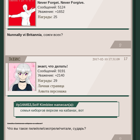
Never Forget. Never Forgive.
Сообщений:
5124
Уважение:
+1652
Награды
: 25
Nunnally vi Britannia
, сожги всех?
0
Элис
2017-02-10 17:31:09
17
знает, что делать!
Сообщений:
9191
Уважение:
+2140
Награды
: 29
Личная страница
Анкета персонажа
#p144453,Solf Kimblee написал(а):
семья киборгов верхом на кабанах, вот
Семейка Симпсонов-киборгов на кабанах?
Что вы такое пили/ели/смотрели/читали, сударь?
0