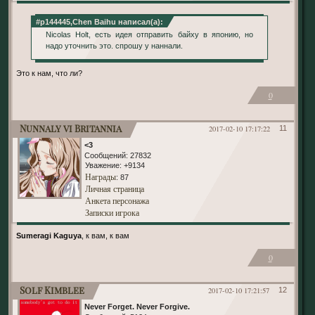
#p144445,Chen Baihu написал(а):
Nicolas Holt, есть идея отправить байху в японию, но
надо уточнить это. спрошу у наннали.
Это к нам, что ли?
0
Nunnaly vi Britannia
2017-02-10 17:17:22
11
<3
Сообщений:
27832
Уважение:
+9134
Награды
: 87
Личная страница
Анкета персонажа
Записки игрока
Sumeragi Kaguya
, к вам, к вам
0
Solf Kimblee
2017-02-10 17:21:57
12
Never Forget. Never Forgive.