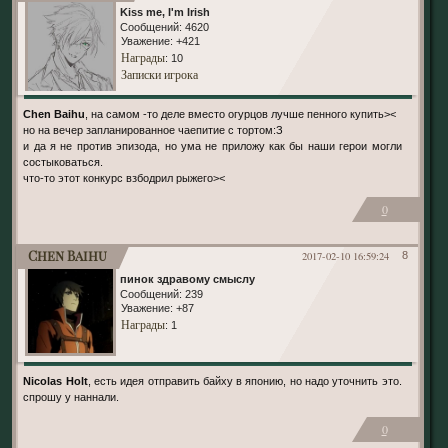
Kiss me, I'm Irish
Сообщений:
4620
Уважение:
+421
Награды
: 10
Записки игрока
Chen Baihu
, на самом -то деле вместо огурцов лучше пенного купить><
но на вечер запланированное чаепитие с тортом:З
и да я не против эпизода, но ума не приложу как бы наши герои могли
состыковаться.
что-то этот конкурс взбодрил рыжего><
0
Chen Baihu
2017-02-10 16:59:24
8
пинок здравому смыслу
Сообщений:
239
Уважение:
+87
Награды
: 1
Nicolas Holt
, есть идея отправить байху в японию, но надо уточнить это.
спрошу у наннали.
0