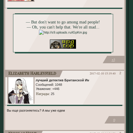
— But don't want to go among mad people!
— Oh, you can't help that. We're all mad...
+3
Elizabeth Harleyfield
2017-02-10 15:19:40
2
лучший детектив Британской Империи
Сообщений:
1048
Уважение:
+446
Награды
: 25
Вы еще разгоняетесь? А мы уже едем
0