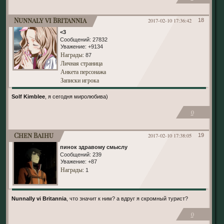
Nunnaly vi Britannia
2017-02-10 17:36:42
18
<3
Сообщений:
27832
Уважение:
+9134
Награды
: 87
Личная страница
Анкета персонажа
Записки игрока
Solf Kimblee
, я сегодня миролюбива)
0
Chen Baihu
2017-02-10 17:38:05
19
пинок здравому смыслу
Сообщений:
239
Уважение:
+87
Награды
: 1
Nunnally vi Britannia
, что значит к ним? а вдруг я скромный турист?
0