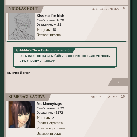
Nicolas Holt
2017-02-10 17:01:30
9
Kiss me, I'm Irish
Сообщений:
4620
Уважение:
+421
Награды
: 10
Записки игрока
#p144445,Chen Baihu написал(а):
есть идея отправить байху в японию, но надо уточнить
это. спрошу у наннали.
отличный план!
0
Sumeragi Kaguya
2017-02-10 17:10:48
10
Ms. Moneybags
Сообщений:
3022
Уважение:
+3172
Награды
: 31
Личная страница
Анкета персонажа
Записки игрока