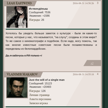
Leah Eastwind
2016-08-31 14:50:26
3
Иствиндёныш
Сообщений:
7536
Уважение:
+1586
Награды
: 26
Хотелось бы увидеть больше заметок о культуре - были ли какие-то
песни, которые у нас, что называется, "на слуху", созданы в этом мире?
То же самое о кинематографе и подобном. Если надо, могу помочь, так
как многие известные советские песни были позаимствованы и
переделаны из белогвардейских.
Да, я забочусь о РИ только =/
+2
Vladimir Makarov
2016-08-31 14:55:18
4
Just the will of a single man
Сообщений:
15123
Уважение:
+20483
Награды
: 126
Личная страница
Анкета персонажа
Записки игрока