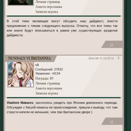
Личная страница
Анкета персонажа
Записки игрока
В этой теме желающие могут обсудить наш дайджест, внести
предложение к темам следующего выпуска. Отмечу, что все темы так
или иначе будут вписываться в рамки уже существующих разделов
дайджеста.
+1
Nunnaly vi Britannia
2016-08-31 14:25:32
2
<3
Сообщений:
27832
Уважение:
+9134
Награды
: 87
Личная страница
Анкета персонажа
Записки игрока
Vladimir Makarov
, захотелось увидеть про Японию довоенного периода.
Обсуждая с Кагуей нюансы ее происхождения, пришла к выводу, что там
страсти кипели не меньшие, чем при британском дворе )
+1