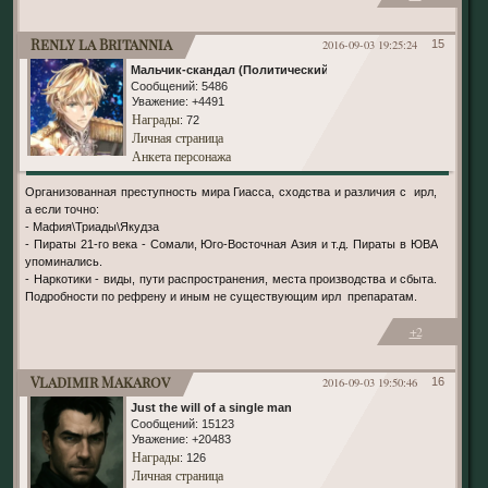
Renly la Britannia
2016-09-03 19:25:24
15
Мальчик-скандал (Политический)
Сообщений:
5486
Уважение:
+4491
Награды
: 72
Личная страница
Анкета персонажа
Организованная преступность мира Гиасса, сходства и различия с ирл,
а если точно:
- Мафия\Триады\Якудза
- Пираты 21-го века - Сомали, Юго-Восточная Азия и т.д. Пираты в ЮВА
упоминались.
- Наркотики - виды, пути распространения, места производства и сбыта.
Подробности по рефрену и иным не существующим ирл препаратам.
+2
Vladimir Makarov
2016-09-03 19:50:46
16
Just the will of a single man
Сообщений:
15123
Уважение:
+20483
Награды
: 126
Личная страница