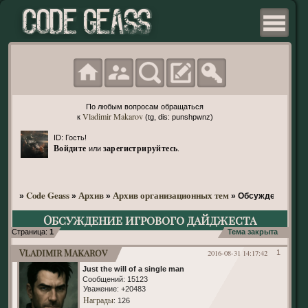
По любым вопросам обращаться
Vladimir Makarov
к
(tg, dis: punshpwnz)
ID: Гость!
Войдите
зарегистрируйтесь
или
.
Code Geass
Архив
Архив организационных тем
»
»
»
»
Обсуждение игр
Обсуждение игрового дайджеста
Страница:
1
Тема закрыта
Vladimir Makarov
2016-08-31 14:17:42
1
Just the will of a single man
Сообщений:
15123
Уважение:
+20483
Награды
: 126