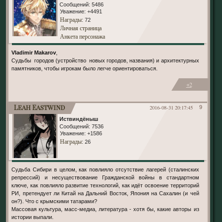
Сообщений:
5486
Уважение:
+4491
Награды
: 72
Личная страница
Анкета персонажа
Vladimir Makarov
,
Судьбы городов (устройство новых городов, названия) и архитектурных
памятников, чтобы игрокам было легче ориентироваться.
+2
Leah Eastwind
2016-08-31 20:17:45
9
Иствиндёныш
Сообщений:
7536
Уважение:
+1586
Награды
: 26
Судьба Сибири в целом, как повлияло отсутствие лагерей (сталинских
репрессий) и несуществование Гражданской войны в стандартном
ключе, как повлияло развитие технологий, как идёт освоение территорий
РИ, претендует ли Китай на Дальний Восток, Япония на Сахалин (и чей
он?). Что с крымскими татарами?
Массовая культура, масс-медиа, литература - хотя бы, какие авторы из
истории выпали.