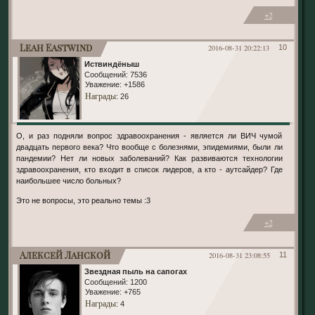
+2
Leah Eastwind
2016-08-31 20:22:13
10
Иствиндёныш
Сообщений:
7536
Уважение:
+1586
Награды
: 26
О, и раз подняли вопрос здравоохранения - является ли ВИЧ чумой
двадцать первого века? Что вообще с болезнями, эпидемиями, были ли
пандемии? Нет ли новых заболеваний? Как развиваются технологии
здравоохранения, кто входит в список лидеров, а кто - аутсайдер? Где
наибольшее число больных?
Это не вопросы, это реально темы :3
+2
Алексей Ланской
2016-08-31 23:08:55
11
Звездная пыль на сапогах
Сообщений:
1200
Уважение:
+765
Награды
: 4