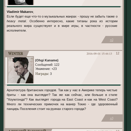
Vladimir Makarov
,
Если будет еще что-то о музыкальных жанрах - прошу не забыть также о
heavy metal
. Особенно интересно, какие титаны рока из истории
реального мира существуют и в мире игры, в частности - русские
исполнители.
+2
Winter
2016-09-01 15:44:13
12
(Ohgi Kaname)
Сообщений:
122
Уважение:
+23
Награды
: 3
Архитектура британских городов. Так как у нас в Америке теперь чистые
бриты - как она выглядит? Так же как сейчас, или больше в стиле
"Хоумлэнда"? Как выглядят города на East Coast и как на West Coast?
Много ли технических примочек на манер Токио - где здоровенный
панцирь Поселения стоит на руинах старого города?
+3