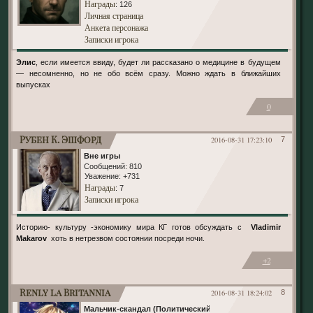
Награды
: 126
Личная страница
Анкета персонажа
Записки игрока
Элис
, если имеется ввиду, будет ли рассказано о медицине в будущем
— несомненно, но не обо всём сразу. Можно ждать в ближайших
выпусках
0
Рубен К. Эшфорд
2016-08-31 17:23:10
7
Вне игры
Сообщений:
810
Уважение:
+731
Награды
: 7
Записки игрока
Историю- культуру -экономику мира КГ готов обсуждать с
Vladimir
Makarov
хоть в нетрезвом состоянии посреди ночи.
+2
Renly la Britannia
2016-08-31 18:24:02
8
Мальчик-скандал (Политический)