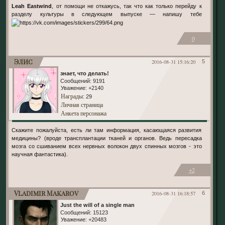
Leah Eastwind
, от помощи не откажусь, так что как только перейду к
разделу культуры в следующем выпуске — напишу тебе
0
Элис
2016-08-31 15:16:20
5
знает, что делать!
Сообщений:
9191
Уважение:
+2140
Награды
: 29
Личная страница
Анкета персонажа
Скажите пожалуйста, есть ли там информация, касающаяся развития
медицины? (вроде трансплантации тканей и органов. Ведь пересадка
мозга со сшиванием всех нервных волокон двух спинных мозгов - это
научная фантастика).
+2
Vladimir Makarov
2016-08-31 16:18:57
6
Just the will of a single man
Сообщений:
15123
Уважение:
+20483