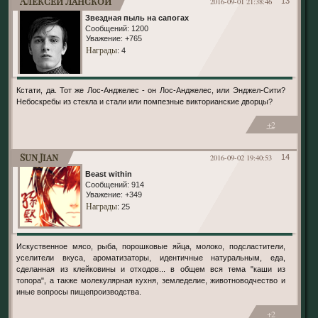
Алексей Ланской
2016-09-01 21:38:46
13
Звездная пыль на сапогах
Сообщений:
1200
Уважение:
+765
Награды
: 4
Кстати, да. Тот же Лос-Анджелес - он Лос-Анджелес, или Энджел-Сити?
Небоскребы из стекла и стали или помпезные викторианские дворцы?
+2
Sun Jian
2016-09-02 19:40:53
14
Beast within
Сообщений:
914
Уважение:
+349
Награды
: 25
Искуственное мясо, рыба, порошковые яйца, молоко, подсластители,
уселители вкуса, ароматизаторы, идентичные натуральным, еда,
сделанная из клейковины и отходов... в общем вся тема "каши из
топора", а также молекулярная кухня, земледелие, животноводчество и
иные вопросы пищепроизводства.
+2