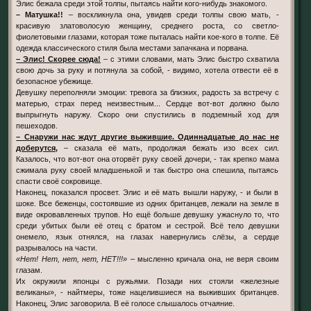
Элис бежала среди этой толпы, пытаясь найти кого-нибудь знакомого.
– Матушка!!
– воскликнула она, увидев среди толпы свою мать, -
красивую златоволосую женщину, среднего роста, со светло-
фиолетовыми глазами, которая тоже пыталась найти кое-кого в толпе. Её
одежда классического стиля была местами запачкана и порвана.
– Элис! Скорее сюда!
– с этими словами, мать Элис быстро схватила
свою дочь за руку и потянула за собой, - видимо, хотела отвести её в
безопасное убежище.
Девушку переполняли эмоции: тревога за близких, радость за встречу с
матерью, страх перед неизвестным... Сердце вот-вот должно было
выпрыгнуть наружу. Скоро они спустились в подземный ход для
пешеходов.
– Снаружи нас ждут другие выжившие. Одиннадцатые до нас не
доберутся,
– сказала её мать, продолжая бежать изо всех сил.
Казалось, что вот-вот она оторвёт руку своей дочери, - так крепко мама
сжимала руку своей младшенькой и так быстро она спешила, пытаясь
спасти своё сокровище.
Наконец, показался просвет. Элис и её мать вышли наружу, - и были в
шоке. Все беженцы, состоявшие из одних британцев, лежали на земле в
виде окровавленных трупов. Но ещё больше девушку ужаснуло то, что
среди убитых были её отец с братом и сестрой. Всё тело девушки
онемело, язык отнялся, на глазах навернулись слёзы, а сердце
разрывалось на части.
«Нет! Нет, нет, нет, НЕТ!!!»
– мысленно кричала она, не веря своим
глазам.
Их окружили японцы с ружьями. Позади них стояли «железные
великаны», - найтмеры, тоже нацелившиеся на выживших британцев.
Наконец, Элис заговорила. В её голосе слышалось отчаяние.