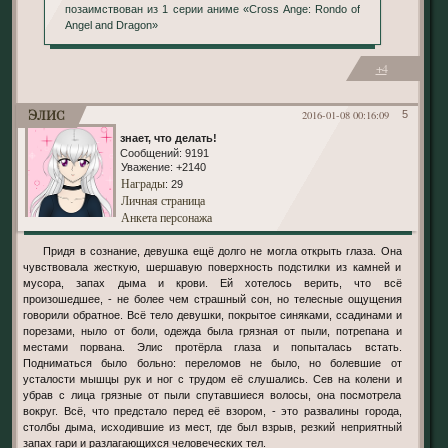
позаимствован из 1 серии аниме «Cross Ange: Rondo of
Angel and Dragon»
+4
Элис
2016-01-08 00:16:09
5
знает, что делать!
Сообщений:
9191
Уважение:
+2140
Награды
: 29
Личная страница
Анкета персонажа
Придя в сознание, девушка ещё долго не могла открыть глаза. Она
чувствовала жесткую, шершавую поверхность подстилки из камней и
мусора, запах дыма и крови. Ей хотелось верить, что всё
произошедшее, - не более чем страшный сон, но телесные ощущения
говорили обратное. Всё тело девушки, покрытое синяками, ссадинами и
порезами, ныло от боли, одежда была грязная от пыли, потрепана и
местами порвана. Элис протёрла глаза и попыталась встать.
Подниматься было больно: переломов не было, но болевшие от
усталости мышцы рук и ног с трудом её слушались. Сев на колени и
убрав с лица грязные от пыли спутавшиеся волосы, она посмотрела
вокруг. Всё, что предстало перед её взором, - это развалины города,
столбы дыма, исходившие из мест, где был взрыв, резкий неприятный
запах гари и разлагающихся человеческих тел.