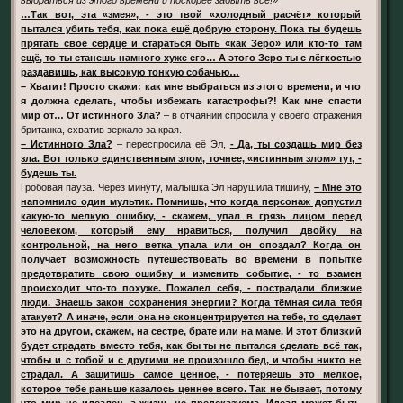
…Так вот, эта «змея», - это твой «холодный расчёт» который
пытался убить тебя, как пока ещё добрую сторону. Пока ты будешь
прятать своё сердце и стараться быть «как Зеро» или кто-то там
ещё, то ты станешь намного хуже его… А этого Зеро ты с лёгкостью
раздавишь, как высокую тонкую собачью…
– Хватит! Просто скажи: как мне выбраться из этого времени, и что
я должна сделать, чтобы избежать катастрофы?! Как мне спасти
мир от… От истинного Зла?
– в отчаянии спросила у своего отражения
британка, схватив зеркало за края.
– Истинного Зла?
– переспросила её Эл,
- Да, ты создашь мир без
зла. Вот только единственным злом, точнее, «истинным злом» тут, -
будешь ты.
Гробовая пауза. Через минуту, малышка Эл нарушила тишину,
– Мне это
напомнило один мультик. Помнишь, что когда персонаж допустил
какую-то мелкую ошибку, - скажем, упал в грязь лицом перед
человеком, который ему нравиться, получил двойку на
контрольной, на него ветка упала или он опоздал? Когда он
получает возможность путешествовать во времени в попытке
предотвратить свою ошибку и изменить событие, - то взамен
происходит что-то похуже. Пожалел себя, - пострадали близкие
люди. Знаешь закон сохранения энергии? Когда тёмная сила тебя
атакует? А иначе, если она не сконцентрируется на тебе, то сделает
это на другом, скажем, на сестре, брате или на маме. И этот близкий
будет страдать вместо тебя, как бы ты не пытался сделать всё так,
чтобы и с тобой и с другими не произошло бед, и чтобы никто не
страдал. А защитишь самое ценное, - потеряешь это мелкое,
которое тебе раньше казалось ценнее всего. Так не бывает, потому
что мир не идеален, а жизнь не предсказуема. Идеал может быть