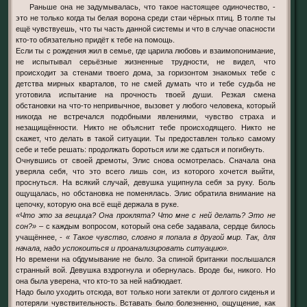
Раньше она не задумывалась, что такое настоящее одиночество, -
это не только когда ты белая ворона среди стаи чёрных птиц. В толпе ты
ещё чувствуешь, что ты часть данной системы и что в случае опасности
кто-то обязательно придёт к тебе на помощь.
Если ты с рождения жил в семье, где царила любовь и взаимопонимание,
не испытывал серьёзные жизненные трудности, не видел, что
происходит за стенами твоего дома, за горизонтом знакомых тебе с
детства мирных кварталов, то не смей думать что и тебе судьба не
уготовила испытание на прочность твоей души. Резкая смена
обстановки на что-то непривычное, вызовет у любого человека, который
никогда не встречался подобными явлениями, чувство страха и
незащищённости. Никто не объяснит тебе происходящего. Никто не
скажет, что делать в такой ситуации. Ты предоставлен только самому
себе и тебе решать: продолжать бороться или же сдаться и погибнуть.
Очнувшись от своей дремоты, Элис снова осмотрелась. Сначала она
уверяла себя, что это всего лишь сон, из которого хочется выйти,
проснуться. На всякий случай, девушка ущипнула себя за руку. Боль
ощущалась, но обстановка не поменялась. Элис обратила внимание на
цепочку, которую она всё ещё держала в руке.
«Что это за вещица? Она проклята? Что мне с ней делать? Это не
сон?»
– с каждым вопросом, который она себе задавала, сердце билось
учащённее, -
« Такое чувство, словно я попала в другой мир. Так, для
начала, надо успокоиться и проанализировать ситуацию».
Но времени на обдумывание не было. За спиной британки послышался
странный вой. Девушка вздрогнула и обернулась. Вроде бы, никого. Но
она была уверена, что кто-то за ней наблюдает.
Надо было уходить отсюда, вот только ноги затекли от долгого сиденья и
потеряли чувствительность. Вставать было болезненно, ощущение, как