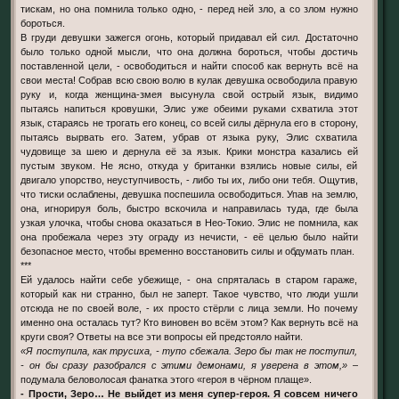
тискам, но она помнила только одно, - перед ней зло, а со злом нужно
бороться.
В груди девушки зажегся огонь, который придавал ей сил. Достаточно
было только одной мысли, что она должна бороться, чтобы достичь
поставленной цели, - освободиться и найти способ как вернуть всё на
свои места! Собрав всю свою волю в кулак девушка освободила правую
руку и, когда женщина-змея высунула свой острый язык, видимо
пытаясь напиться кровушки, Элис уже обеими руками схватила этот
язык, стараясь не трогать его конец, со всей силы дёрнула его в сторону,
пытаясь вырвать его. Затем, убрав от языка руку, Элис схватила
чудовище за шею и дернула её за язык. Крики монстра казались ей
пустым звуком. Не ясно, откуда у британки взялись новые силы, ей
двигало упорство, неуступчивость, - либо ты их, либо они тебя. Ощутив,
что тиски ослаблены, девушка поспешила освободиться. Упав на землю,
она, игнорируя боль, быстро вскочила и направилась туда, где была
узкая улочка, чтобы снова оказаться в Нео-Токио. Элис не помнила, как
она пробежала через эту ограду из нечисти, - её целью было найти
безопасное место, чтобы временно восстановить силы и обдумать план.
***
Ей удалось найти себе убежище, - она спряталась в старом гараже,
который как ни странно, был не заперт. Такое чувство, что люди ушли
отсюда не по своей воле, - их просто стёрли с лица земли. Но почему
именно она осталась тут? Кто виновен во всём этом? Как вернуть всё на
круги своя? Ответы на все эти вопросы ей предстояло найти.
«Я поступила, как трусиха, - тупо сбежала. Зеро бы так не поступил,
- он бы сразу разобрался с этими демонами, я уверена в этом,»
–
подумала беловолосая фанатка этого «героя в чёрном плаще».
- Прости, Зеро… Не выйдет из меня супер-героя. Я совсем ничего