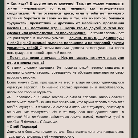
– Как куда? В другое место конечно! Там, где можно управлять
этими «муравьями», то есть, людьми, как игрушечными
солдатиками. А ты оставайся здесь, если у тебя нет никакого
желания бороться за свою жизнь и ты, как животное, боишься
трудностей, препятствий и дрожишь от малейшего проявления
насилия. Ты постоянно ждёшь, когда кто-то другой за тебя всё
сделает или будет отвечать за произошедшее,
– с этими словами рот
Эл растянулся в широкой улыбке, -
Хочешь выжить, - доминируй!
Любой ценой занимай высокое положение и не позволяй другим
управлять тобой!
С этими словами, девочка развернулась на сорок
пять градусов от своей взрослой версии.
- Пока-пока, пишите почаще… Нет, не пишите, потому что вас уже
нет, а я пошла гулять!
С этими словами малышка Эл, помахав рукой, весело зашагала в
противоположную сторону, совершенно не обращая внимания на свою
взрослую версию.
Всего минуту Элис просидела на месте, глядя на свою удаляющуюся
«детскую версию». Но именно столько времени ей и потребовалось,
чтобы всё хорошо обдумать.
«Я – слабая? Да. Я даже ничего не смогла сделать, чтобы спасти
близких мне людей. Но кто мне объяснит, что нужно делать в той или
иной ситуации? Я никогда не бывала в опасных ситуациях, поэтому и
не знаю, как поступить! Но я не могу вот так просто взять и
сдастся! Мне придется набираться опыта самой, методом проб и
ошибок. Я должна… Я должна».
– Стой! Подожди!
Девушка с большим трудом встала. Едва волоча ноги, она направилась
туда, где остановилась её «мини-версия».