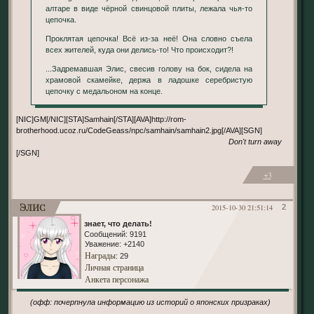
алтаре в виде чёрной свинцовой плиты, лежала чья-то
цепочка.
Проклятая цепочка! Всё из-за неё! Она словно съела
всех жителей, куда они делись-то! Что происходит?!
...Задремавшая Элис, свесив голову на бок, сидела на
храмовой скамейке, держа в ладошке серебристую
цепочку с медальоном на конце.
[NIC]GM[/NIC][STA]Samhain[/STA][AVA]http://rom-
brotherhood.ucoz.ru/CodeGeass/npc/samhain/samhain2.jpg[/AVA][SGN]
Don't turn away
[/SGN]
+3
Элис
2015-10-30 21:51:14
2
знает, что делать!
Сообщений:
9191
Уважение:
+2140
Награды
: 29
Личная страница
Анкета персонажа
(офф: почерпнула информацию из историй о японских призраках)