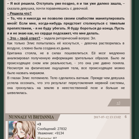
– Я всё решила. Отступать уже поздно, я и так уже далеко зашла,
–
сказала девушка, почти поравнявшись с девочкой.
– Решила что?
– То, что я никогда не позволю своим слабостям манипулировать
мной! Если мне, когда-нибудь предстоит столкнуться с тяжелым
препятствием, - я не буду убегать. Я буду бороться до конца. Пусть
я и не знаю как, но сердце подскажет, что мне делать.
– Это – твой ответ?
– задала риторический вопрос Эл.
Как только Элис попыталась её коснуться, - девочка растворилась в
воздухе, словно была создана из дыма.
Британка стояла, не в силах пошевелиться. Её мозг медленно
анализировал полученную информацию зрительных образов. Было ли
происходящее сном или реальностью, - это она уже давно поняла.
Несмотря на физические ощущения тела, все происходящее можно
было назвать миражом.
В глазах Элис потемнело. Тело сделалось ватным. Прежде чем девушка
успела осознать, что это результат переутомления нервной системы,
она грохнулась на землю в неестественной позе и больше не
шевелилась.
+3
Nunnaly vi Britannia
2017-07-12 13:13:02
6
<3
Сообщений:
27832
Уважение:
+9134
Награды
: 87