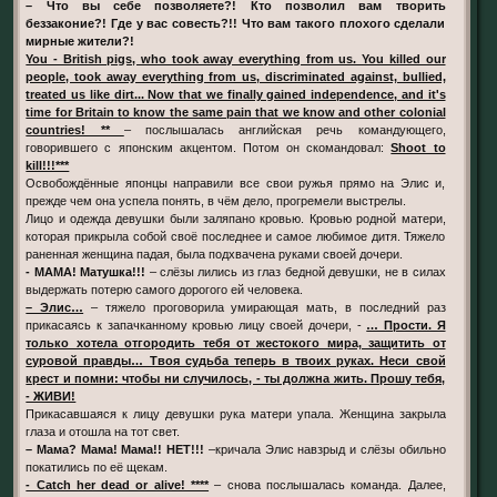
– Что вы себе позволяете?! Кто позволил вам творить
беззаконие?! Где у вас совесть?!! Что вам такого плохого сделали
мирные жители?!
You - British pigs, who took away everything from us. You killed our
people, took away everything from us, discriminated against, bullied,
treated us like dirt... Now that we finally gained independence, and it's
time for Britain to know the same pain that we know and other colonial
countries! **
– послышалась английская речь командующего,
говорившего с японским акцентом. Потом он скомандовал:
Shoot to
kill!!!***
Освобождённые японцы направили все свои ружья прямо на Элис и,
прежде чем она успела понять, в чём дело, прогремели выстрелы.
Лицо и одежда девушки были заляпано кровью. Кровью родной матери,
которая прикрыла собой своё последнее и самое любимое дитя. Тяжело
раненная женщина падая, была подхвачена руками своей дочери.
- МАМА! Матушка!!!
– слёзы лились из глаз бедной девушки, не в силах
выдержать потерю самого дорогого ей человека.
– Элис…
– тяжело проговорила умирающая мать, в последний раз
прикасаясь к запачканному кровью лицу своей дочери, -
… Прости. Я
только хотела отгородить тебя от жестокого мира, защитить от
суровой правды… Твоя судьба теперь в твоих руках. Неси свой
крест и помни: чтобы ни случилось, - ты должна жить. Прошу тебя,
- ЖИВИ!
Прикасавшаяся к лицу девушки рука матери упала. Женщина закрыла
глаза и отошла на тот свет.
– Мама? Мама! Мама!! НЕТ!!!
–кричала Элис навзрыд и слёзы обильно
покатились по её щекам.
- Catch her dead or alive! ****
– снова послышалась команда. Далее,