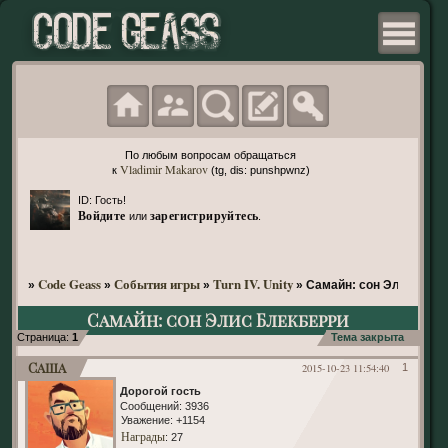
По любым вопросам обращаться
Vladimir Makarov
к
(tg, dis: punshpwnz)
ID: Гость!
Войдите
зарегистрируйтесь
или
.
Code Geass
События игры
Turn IV. Unity
»
»
»
»
Самайн: сон Элис Блек
Самайн: сон Элис Блекберри
Страница:
1
Тема закрыта
Саша
2015-10-23 11:54:40
1
Дорогой гость
Сообщений:
3936
Уважение:
+1154
Награды
: 27