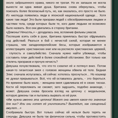
около заброшенного храма, никого не трогая. Но их запашок не могла
вынести ни одна живая душа. Британка снова обернулась, чтобы
поискать более безопасный путь, но, как оказалось, его просто не было.
Из ниоткуда появились люди в японской национальной одежде… Хотя
какие там люди! Это были призраки людей с обезображенными лицами и
частями тела, среди которых были те, кого даже людьми не возможно
было назвать. Все они двигались в сторону британки.
«Демоны! Нечисть,»
– догадалась она, вспомнив фильмы ужасов.
Поспешив взять себя в руки, британка принялась быстро обдумывать
ход действий. Рваться в бой с нечистой силой, которая не менее
страшна, чем западноевропейские бесы, которые изображаются в
иллюстрациях христианских книг или на росписях христианских церквей,
- глупость и самоубийство. Сначала нужно найти убежище, чтобы
составить план действий в более спокойной обстановке. Вот только как
отвлечь призраков и прочую нечисть?
Девушка почувствовала, что кто-то схватил её и потянул вниз. Потом
какая-то гигантская змея с головою женщины обвила её тело. Бедная
Элис сначала испугалась, ей сейчас хотелось проснуться… Но кошмар
не думал прерываться. Всё, что ей оставалось делать, - это бороться.
Но времени было мало, - женщина-змея сдавливала её в своих тисках.
Кости ей переломать не сможет, зато задушить, подобно анаконде, -
может. Девушка снова бросила взгляд на цепочку с медальоном,
которую демоны так и пытались вырвать из её руки.
«Им нужна именно эта цепочка! Может она имеет какое-то значение
для них? Или они хотят её уничтожить? Выглядит, как священный
амулет…»
Соображала быстро. Вот только сейчас ей нельзя было терять ни
секунды. Девушка не была так физически сильна, чтобы противостоять