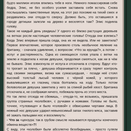
будто миллион иголок впились тебе в ноги. Немного помассировав себе
бедра, Элис, не без особого усилия заставила себя встать. Снова
послышались таинственные звуки, на этот раз похожие на тихий смех и
раздавались они откуда-то сверху. Должно быть, это оставшиеся в
городе детишки залезли на дерево и веселятся там? Элис подняла
голову.
Такое не каждый день увидишь! У одного из близко растущих деревьев
на ветках росли настоящие человеческие головы! Откуда они взялись?
Когда Элис впервые пришла сюда, она их не видела. Или не заметила?
Первое впечатление, которое произвело столь необычное явление на
британку, - сначала удивление, с вопросом: «Что за ерунда?», а потом –
испуг и растерянность. Одна из смеющихся голов упала с ветки на
землю и подкатила к ногам девушки, продолжая смеяться, как ни в чём
не бывало. Элис взвизгнула от испуга и отскочила в сторону. Вдруг кто-
то трогает за плечо, - девушка оборачивается и сразу теряет контроль
над своими эмоциями, визжа как сумасшедшая, - позади неё стоял
высокий толстый лысый человек с чёрной кожей, у которого
вывалившиеся из глазниц глаза болтались на ходу. Только потом
беловолосая девушка заметила у него за спиной рыбий хвост. Британка
отскочила и, не соображая ничего, побежала прочь из этого места.
Но так легко отсюда не сбежишь, - откуда-то, ни возьмись, пришагала
группа странных «колобков», с ручками и ножками. Головы не было,
точнее, «туловище» и было «головой» с обвисшими чертами лица. В
нежный нос девушки ударил невыносимый запах гнилого мяса, заставив
её зажать пальцами нос и воскликнуть:
- Что за
<цензура: так в грубом смысле называются продукты конечного
обмена веществ>
?!
С виду, эти «колобки» были абсолютно безобидными, - просто гуляли