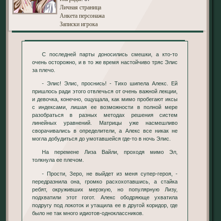
Личная страница
Анкета персонажа
Записки игрока
С последней парты доносились смешки, а кто-то
очень осторожно, и в то же время настойчиво тряс Элис
за плечо.
- Элис! Элис, проснись! - Тихо шипела Алекс. Ей
пришлось ради этого отвлечься от очень важной лекции,
и девочка, конечно, ощущала, как мимо пробегают иксы
с индексами, лишая ее возможности в полной мере
разобраться в разных методах решения систем
линейных уравнений. Матрицы уже насмешливо
сворачивались в определители, а Алекс все никак не
могла добудиться до умотавшейся где-то в ночь Элис.
На перемене Лиза Вайли, проходя мимо Эл,
толкнула ее плечом.
- Прости, Зеро, не выйдет из меня супер-героя, -
передразнила она, громко расхохотавшись, а стайка
ребят, окруживших мерзкую, но популярную Лизу,
подхватили этот гогот. Алекс ободряюще ухватила
подругу под локоток и утащила ее в другой коридор, где
было не так много идиотов-одноклассников.