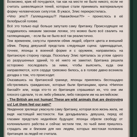
Возможно, крик ей почудился, так как на месте не было никого, если не
считать шевелящихся теней, которые стали принимать материальную
форму человеческих силуэтов. В ужасе, Элис перекрестилась.
«Что это?! Галлюцинации?! Наваждение?!!»
– пронеслось в её
белобрысой голове.
Всё это только ещё больше запутало саму британку. Происходящее не
поддавалось никаким законам логики, это можно было всё свалить на
галлюцинацию, - если бы не было всё так реалистично.
Тем временем, силуэты приняли облик людей, обретя цвета и внешний
облик. Перед девушкой предстала следующая сцена: одиннадцатые,
точнее, японцы в военной форме и с оружием, направились на
британскую сторону города. Поскольку Элис пряталась за углом одного
из разрушенных зданий, то её никто не заметил. Британка решила
осторожно последовать за ними, чтобы выяснить, куда они
направляются, хотя сердце тревожно билось, а в голове давно возникла
догадка о том, что происходит.
Оказавшись на британской границе, японцы принялись беспощадно
обстреливать гражданских, которые были британцами, крича «Ниппон
банзай!» или, когда кто-то из британцев спрашивал их, что они им
плохого сделали, то их либо убивали, либо говорили им на английском:
- The British are not human! These are wild animals that are destroying
us! Let them feel our pain!*
Увиденное зрелище ужаснуло саму британку, которая всю жизнь жила, не
видя настоящей жестокости. Как догадывалась девушка, перед её
глазами предстало недалёкое будущее: японцы обрели свободу от
колониального рабства и сейчас мстили тем, по чьей вине пришлось
страдать им и близким для них людям, которых жестокая половина
британцев за людей не считала.