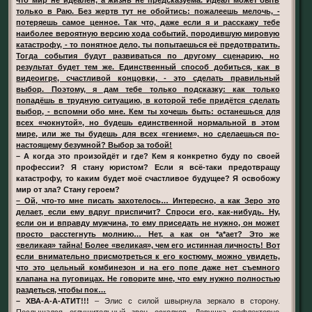
только в Раю. Без жертв тут не обойтись: пожалеешь мелочь, -
потеряешь самое ценное. Так что, даже если я и расскажу тебе
наиболее вероятную версию хода событий, породившую мировую
катастрофу, - то понятное дело, ты попытаешься её предотвратить.
Тогда события будут развиваться по другому сценарию, но
результат будет тем же. Единственный способ добиться, как в
видеоигре, счастливой концовки, - это сделать правильный
выбор. Поэтому, я дам тебе только подсказку: как только
попадёшь в трудную ситуацию, в которой тебе придётся сделать
выбор, - вспомни обо мне. Кем ты хочешь быть: останешься для
всех «чокнутой», но будешь единственной нормальной в этом
мире, или же ты будешь для всех «гением», но сделаешься по-
настоящему безумной? Выбор за тобой!
– А когда это произойдёт и где? Кем я конкретно буду по своей
профессии? Я стану юристом? Если я всё-таки предотвращу
катастрофу, то каким будет моё счастливое будущее? Я освобожу
мир от зла? Стану героем?
– Ой, что-то мне писать захотелось… Интересно, а как Зеро это
делает, если ему вдруг приспичит? Спроси его, как-нибудь. Ну,
если он и вправду мужчина, то ему приседать не нужно, он может
просто расстегнуть молнию… Нет, а как он *а*ает? Это же
«великая» тайна! Более «великая», чем его истинная личность! Вот
если внимательно присмотреться к его костюму, можно увидеть,
что это цельный комбинезон и на его попе даже нет съемного
клапана на пуговицах. Не говорите мне, что ему нужно полностью
раздеться, чтобы пок…
– ХВА-А-А-АТИТ!!!
– Элис с силой швырнула зеркало в сторону.
Послышался оглушительный звон осколков. Девушка рефлекторно