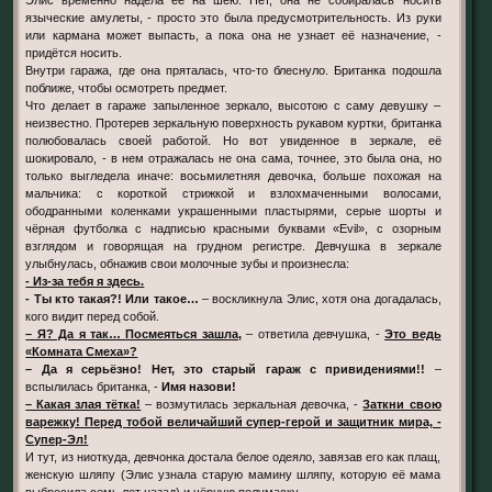
языческие амулеты, - просто это была предусмотрительность. Из руки
или кармана может выпасть, а пока она не узнает её назначение, -
придётся носить.
Внутри гаража, где она пряталась, что-то блеснуло. Британка подошла
поближе, чтобы осмотреть предмет.
Что делает в гараже запыленное зеркало, высотою с саму девушку –
неизвестно. Протерев зеркальную поверхность рукавом куртки, британка
полюбовалась своей работой. Но вот увиденное в зеркале, её
шокировало, - в нем отражалась не она сама, точнее, это была она, но
только выгледела иначе: восьмилетняя девочка, больше похожая на
мальчика: с короткой стрижкой и взлохмаченными волосами,
ободранными коленками украшенными пластырями, серые шорты и
чёрная футболка с надписью красными буквами «Evil», с озорным
взглядом и говорящая на грудном регистре. Девчушка в зеркале
улыбнулась, обнажив свои молочные зубы и произнесла:
- Из-за тебя я здесь.
- Ты кто такая?! Или такое…
– воскликнула Элис, хотя она догадалась,
кого видит перед собой.
– Я? Да я так… Посмеяться зашла,
– ответила девчушка, -
Это ведь
«Комната Смеха»?
– Да я серьёзно! Нет, это старый гараж с привидениями!!
–
вспылилась британка, -
Имя назови!
– Какая злая тётка!
– возмутилась зеркальная девочка, -
Заткни свою
варежку! Перед тобой величайший супер-герой и защитник мира, -
Супер-Эл!
И тут, из ниоткуда, девчонка достала белое одеяло, завязав его как плащ,
женскую шляпу (Элис узнала старую мамину шляпу, которую её мама
выбросила семь лет назад) и чёрную полумаску.