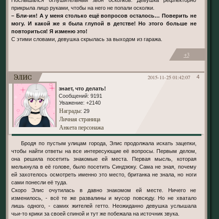
прикрыла лицо руками, чтобы на него не попали осколки.
– Бли-ин! А у меня столько ещё вопросов осталось… Поверить не
могу. И какой же я была глупой в детстве! Но этого больше не
повториться! Я изменю это!
С этими словами, девушка скрылась за выходом из гаража.
+3
Элис
2015-11-25 01:42:07
4
знает, что делать!
Сообщений:
9191
Уважение:
+2140
Награды
: 29
Личная страница
Анкета персонажа
Бродя по пустым улицам города, Элис продолжала искать зацепки,
чтобы найти ответы на все интересующие её вопросы. Первым делом,
она решила посетить знакомые ей места. Первая мысль, которая
мелькнула в её голове, было посетить Синдзюку. Сама не зная, почему
ей захотелось осмотреть именно это место, британка не знала, но ноги
сами понесли её туда.
Скоро Элис очутилась в давно знакомом ей месте. Ничего не
изменилось, - всё те же развалины и мусор повсюду. Но не хватало
лишь одного, - самих жителей гетто. Неожиданно девушка услышала
чьи-то крики за своей спиной и тут же побежала на источник звука.