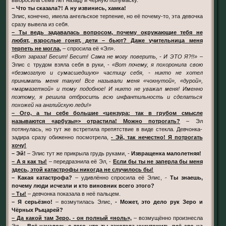
– Что ты сказала?! А ну извинись, хамка!
Элис, конечно, имела ангельское терпение, но её почему-то, эта девочка
сразу вывела из себя.
– Ты ведь задавалась вопросом, почему окружающие тебя не
любят, взрослые гонят, дети – бьют? Даже учительница меня
терпеть не могла,
– спросила её «Эл».
«Вот зараза! Бесит! Бесит! Сама не могу поверить, - И ЭТО Я?!!»
–
Элис с трудом взяла себя в руки, -
«Вот почему, я похоронила свою
«безмозглую и сумасшедшую» частицу себя, - никто не хотел
принимать меня такую! Все называли меня «чокнутой», «дурой»,
«мармазеткой» и тому подобное! И никто не уважал меня! Именно
поэтому, я решила отбросить всю инфантильность и сделаться
похожей на английскую леди!»
– Ого, а ты себе большие <цензура: так в грубом смысле
называются «арбузы»> отрастила! Можно потрогать?
– Эл
потянулась, но тут же встретила препятствие в виде стекла. Девчонка-
задира сразу обиженно посмотрела,
- Эй, так нечестно! Я потрогать
хочу!
– Эй!
– Элис тут же прикрыла грудь руками, -
Извращенка малолетняя!
– А я как ты!
– передразнила её Эл, -
Если бы ты не заперла бы меня
здесь, этой катастрофы никогда не случилось бы!
– Какая катастрофа?
– удивлённо спросила её Элис, -
Ты знаешь,
почему люди исчезли и кто виновник всего этого?
– Ты!
– девчонка показала в неё пальцем.
– Я серьёзно!
– возмутилась Элис,
- Может, это дело рук Зеро и
Чёрных Рыцарей?
– Да какой там Зеро, - он полный «ноль»,
– возмущённо произнесла
Эл, -
Всё началось с того, что ты захотела уничтожить всё зло на