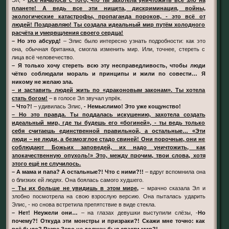
планете! А ведь все эти нищета, дискриминация, войны,
экологические катастрофы, пропаганда пороков, - это всё от
людей! Поздравляю! Ты создала идеальный мир путём холодного
расчёта и умервщления своего сердца!
– Но это абсурд!
– Элис было интересно узнать подробности: как это
она, обычная британка, смогла изменить мир. Или, точнее, стереть с
лица всё человечество.
– Я только хочу стереть всю эту несправедливость, чтобы люди
чётко соблюдали мораль и принципы и жили по совести… Я
никому не желаю зла.
– и заставить людей жить по «драконовым законам». Ты хотела
стать богом!
– в голосе Эл звучал упрёк.
– Что?!
– удивилась Элис,
- Немыслимо! Это уже кощунство!
– Но это правда. Ты поддалась искушению, захотела создать
идеальный мир, где ты будешь его «богиней», - ты ведь только
себя считаешь единственной правильной, а остальные… «Эти
люди – не люди, а безмозглое стадо свиней! Они порочные, они не
соблюдают Божьих заповедей, их надо уничтожить, как
злокачественную опухоль!» Это, между прочим, твои слова, хотя
этого ещё не случилось.
– А мама и папа? А остальные?! Что с ними?!!
– вдруг вспомнила она
о близких ей людях. Она боялась самого худшего.
– Ты их больше не увидишь в этом мире,
– мрачно сказала Эл и
злобно посмотрела на свою взрослую версию. Она пыталась ударить
Элис, - но снова встретила препятствие в виде стекла.
– Нет! Неужели они…
– на глазах девушки выступили слёзы, -
Но
почему?! Откуда эти монстры и призраки?! Скажи мне точно: как
всё было? Разве Зеро не должен был спасти мир?!