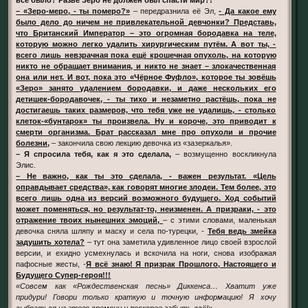
– «Зеро-меро, - ты померо?»
– передразнила её Эл,
- Да какое ему
было дело до ничем не привлекательной девчонки? Представь,
что Британский Император – это огромная бородавка на теле,
которую можно легко удалить хирургическим путём. А вот ты, -
всего лишь невзрачная пока ещё крошечная опухоль, на которую
никто не обращает внимания, и никто не знает – злокачественная
она или нет. И вот, пока это «Чёрное Фуфло», которое ты зовёшь
«Зеро» занято удалением бородавки, и даже нескольких его
детишек-бородавочек, - ты тихо и незаметно растёшь, пока не
достигаешь таких размеров, что тебя уже не удалишь, - столько
клеток-«бунтарок» ты произвела. Ну и короче, это приводит к
смерти организма. Брат рассказал мне про опухоли и прочие
болезни,
– закончила свою лекцию девочка из «зазеркалья».
– Я спросила тебя, как я это сделала,
– возмущенно воскликнула
Элис.
– Не важно, как ты это сделала, - важен результат. «Цель
оправдывает средства», как говорят многие злодеи. Тем более, это
всего лишь одна из версий возможного будущего. Ход событий
может поменяться, но результат-то, неизменен. А призраки, - это
отражение твоих нынешних эмоций,
– с этими словами, маленькая
девочка сняла шляпу и маску и села по-турецки, -
Тебя ведь змейка
задушить хотела?
– тут она заметила удивленное лицо своей взрослой
версии, и ехидно усмехнулась и вскочила на ноги, снова изображая
пафосные жесты, -
Я всё знаю! Я призрак Прошлого, Настоящего и
Будущего Супер-героя!!!
«Совсем как «Рождественская песнь» Диккенса… Хватит уже
придури! Говори только краткую и точную информацию! Я хочу
выбраться из этого времени и поскорее забыть всё!»