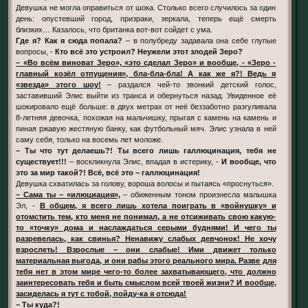
Девушка не могла оправиться от шока. Столько всего случилось за один
день: опустевший город, призраки, зеркала, теперь ещё смерть
близких… Казалось, что британка вот-вот сойдет с ума.
Где я? Как я сюда попала?
– в полубреду задавала она себе глупые
вопросы, -
Кто всё это устроил? Неужели этот злодей Зеро?
– «Во всём виноват Зеро», «это сделал Зеро» и вообще, - «Зеро -
главный козёл отпущения», бла-бла-бла! А как же я?! Ведь я
«звезда» этого шоу!
– раздался чей-то звонкий детский голос,
заставивший Элис выйти из транса и обернуться назад. Увиденное её
шокировало ещё больше: в двух метрах от неё беззаботно разгуливала
8-летняя девочка, похожая на мальчишку, прыгая с камень на камень и
пиная ржавую жестяную банку, как футбольный мяч. Элис узнала в ней
саму себя, только на восемь лет моложе.
– Ты что тут делаешь?! Ты всего лишь галлюцинация, тебя не
существует!!!
– воскликнула Элис, впадая в истерику, -
И вообще, что
это за мир такой?! Всё, всё это – галлюцинация!
Девушка схватилась за голову, вороша волосы и пытаясь «проснуться».
– Сама ты – «илюциация»,
– обиженным тоном произнесла малышка
Эл, -
В общем, я всего лишь хотела поиграть в «войнушку» и
отомстить тем, кто меня не понимал, а не отсиживать свою какую-
то «точку» дома и наслаждаться серыми буднями! И чего ты
разревелась, как свинья? Ненавижу слабых девчонок! Не хочу
взрослеть! Взрослые – они слабые! Ими движет только
материальная выгода, и они рабы этого реального мира. Разве для
тебя нет в этом мире чего-то более захватывающего, что должно
заинтересовать тебя и быть смыслом всей твоей жизни? И вообще,
засиделась я тут с тобой, пойду-ка я отсюда!
– Ты куда?!