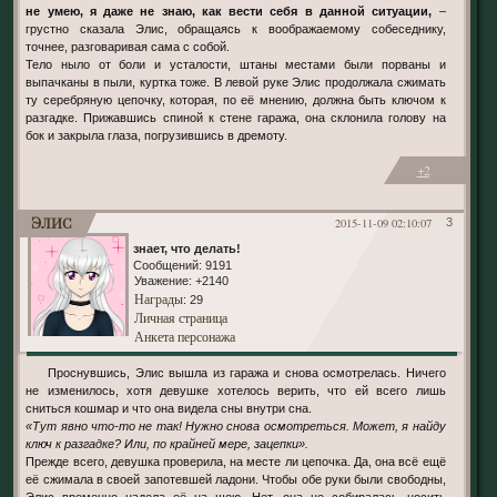
не умею, я даже не знаю, как вести себя в данной ситуации,
–
грустно сказала Элис, обращаясь к воображаемому собеседнику,
точнее, разговаривая сама с собой.
Тело ныло от боли и усталости, штаны местами были порваны и
выпачканы в пыли, куртка тоже. В левой руке Элис продолжала сжимать
ту серебряную цепочку, которая, по её мнению, должна быть ключом к
разгадке. Прижавшись спиной к стене гаража, она склонила голову на
бок и закрыла глаза, погрузившись в дремоту.
+2
Элис
2015-11-09 02:10:07
3
знает, что делать!
Сообщений:
9191
Уважение:
+2140
Награды
: 29
Личная страница
Анкета персонажа
Проснувшись, Элис вышла из гаража и снова осмотрелась. Ничего
не изменилось, хотя девушке хотелось верить, что ей всего лишь
сниться кошмар и что она видела сны внутри сна.
«Тут явно что-то не так! Нужно снова осмотреться. Может, я найду
ключ к разгадке? Или, по крайней мере, зацепки».
Прежде всего, девушка проверила, на месте ли цепочка. Да, она всё ещё
её сжимала в своей запотевшей ладони. Чтобы обе руки были свободны,
Элис временно надела её на шею. Нет, она не собиралась носить