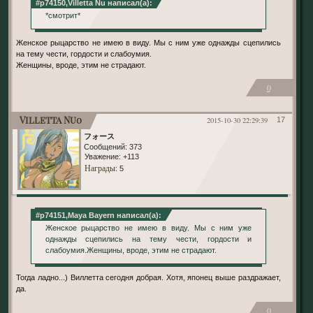
#p74150,Villetta Nu написал(а):
*смотрит*
Женское рыцарство не имею в виду. Мы с ним уже однажды сцепились
на тему чести, гордости и слабоумия.
Женщины, вроде, этим не страдают.
0
Villetta Nu0
2015-10-30 22:29:39
17
フォース
Сообщений:
373
Уважение:
+113
Награды
: 5
#p74151,Maya Bayern написал(а):
Женское рыцарство не имею в виду. Мы с ним уже
однажды сцепились на тему чести, гордости и
слабоумия.Женщины, вроде, этим не страдают.
Тогда ладно...) Виллетта сегодня добрая. Хотя, японец выше раздражает,
да.
0