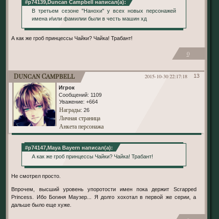
#p74139,Duncan Campbell написал(а):
В третьем сезоне "Нанохи" у всех новых персонажей
имена и\или фамилии были в честь машин хд
А как же гроб принцессы Чайки? Чайка! Трабант!
0
Duncan Campbell
2015-10-30 22:17:18
13
Игрок
Сообщений:
1109
Уважение:
+664
Награды
: 26
Личная страница
Анкета персонажа
#p74147,Maya Bayern написал(а):
А как же гроб принцессы Чайки? Чайка! Трабант!
Не смотрел просто.
Впрочем, высший уровень упоротости имен пока держит Scrapped
Princess. Ибо Богиня Маузер... Я долго хохотал в первой же серии, а
дальше было еще хуже.