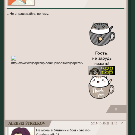
...Не спрашивайте, почему.
Гость
,
не забудь
нажать!
0
Aleksei Strelkov
2015-10-30 21:11:16
2
Не мочь в ближний бой - это по-нашему!
Сообщений:
28