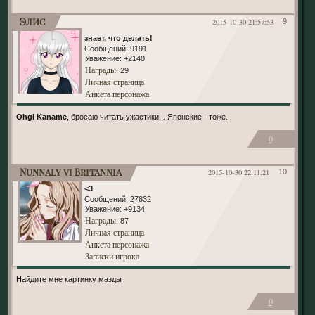
Элис
2015-10-30 21:57:53
9
знает, что делать!
Сообщений:
9191
Уважение:
+2140
Награды
: 29
Личная страница
Анкета персонажа
Ohgi Kaname
, бросаю читать ужастики... Японские - тоже.
0
Nunnaly vi Britannia
2015-10-30 22:11:21
10
<3
Сообщений:
27832
Уважение:
+9134
Награды
: 87
Личная страница
Анкета персонажа
Записки игрока
Найдите мне картинку мазды
0