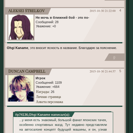
Aleksei Strelkov
2015-10-30 21:22:00
4
Не мочь в ближний бой - это по-нашему!
Сообщений:
28
Уважение:
+0
Ohgi Kaname
, это вносит ясность в название. Благодарю за пояснение.
0
Duncan Campbell
2015-10-30 21:44:57
5
Игрок
Сообщений:
1109
Уважение:
+664
Награды
: 26
Личная страница
Анкета персонажа
#p74136,Ohgi Kaname написал(а):
...у меня есть знакомый, большой фанат японских тачек,
особенно спортивных мазд. Тут недавно представляли
на автосалоне концепт будущей машины, и он, узнав