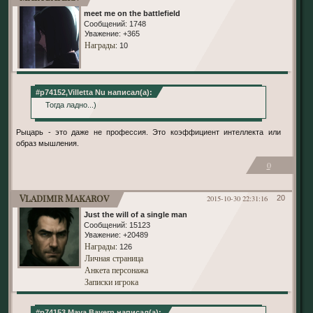
meet me on the battlefield
Сообщений:
1748
Уважение:
+365
Награды
: 10
#p74152,Villetta Nu написал(а):
Тогда ладно...)
Рыцарь - это даже не профессия. Это коэффициент интеллекта или
образ мышления.
0
Vladimir Makarov
2015-10-30 22:31:16
20
Just the will of a single man
Сообщений:
15123
Уважение:
+20489
Награды
: 126
Личная страница
Анкета персонажа
Записки игрока
#p74153,Maya Bayern написал(а):