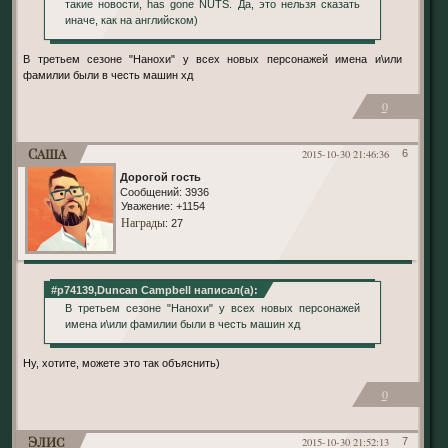
такие новости, has gone NUTS. Да, это нельзя сказать
иначе, как на английском)
В третьем сезоне "Нанохи" у всех новых персонажей имена и\или
фамилии были в честь машин хд
0
Саша
2015-10-30 21:46:36
6
Дорогой гость
Сообщений:
3936
Уважение:
+1154
Награды
: 27
#p74139,Duncan Campbell написал(а):
В третьем сезоне "Нанохи" у всех новых персонажей
имена и\или фамилии были в честь машин хд
Ну, хотите, можете это так объяснить)
0
Элис
2015-10-30 21:52:13
7