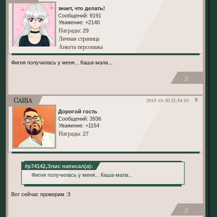
знает, что делать!
Сообщений:
9191
Уважение:
+2140
Награды
: 29
Личная страница
Анкета персонажа
Фигня получилась у меня... Каша-мала...
0
Саша
2015-10-30 21:54:10
8
Дорогой гость
Сообщений:
3936
Уважение:
+1154
Награды
: 27
#p74142,Элис написал(а):
Фигня получилась у меня... Каша-мала...
Вот сейчас проверим :3
0