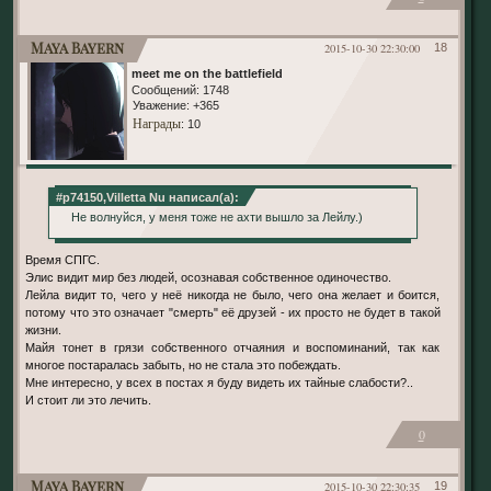
Maya Bayern
2015-10-30 22:30:00
18
meet me on the battlefield
Сообщений:
1748
Уважение:
+365
Награды
: 10
#p74150,Villetta Nu написал(а):
Не волнуйся, у меня тоже не ахти вышло за Лейлу.)
Время СПГС.
Элис видит мир без людей, осознавая собственное одиночество.
Лейла видит то, чего у неё никогда не было, чего она желает и боится,
потому что это означает "смерть" её друзей - их просто не будет в такой
жизни.
Майя тонет в грязи собственного отчаяния и воспоминаний, так как
многое постаралась забыть, но не стала это побеждать.
Мне интересно, у всех в постах я буду видеть их тайные слабости?..
И стоит ли это лечить.
0
Maya Bayern
2015-10-30 22:30:35
19