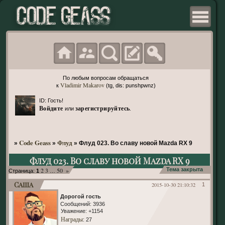
По любым вопросам обращаться
Vladimir Makarov
к
(tg, dis: punshpwnz)
ID: Гость!
Войдите
зарегистрируйтесь
или
.
Code Geass
Флуд
»
»
»
Флуд 023. Во славу новой Mazda RX 9
Флуд 023. Во славу новой Mazda RX 9
2
3
50
»
Тема закрыта
Страница:
1
…
Саша
2015-10-30 21:10:32
1
Дорогой гость
Сообщений:
3936
Уважение:
+1154
Награды
: 27