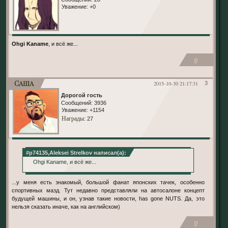
Уважение:
+0
Ohgi Kaname
, и всё же...
0
Саша
2015-10-30 21:17:31
3
Дорогой гость
Сообщений:
3936
Уважение:
+1154
Награды
: 27
#p74135,Aleksei Strelkov написал(а):
Ohgi Kaname, и всё же...
...у меня есть знакомый, большой фанат японских тачек, особенно
спортивных мазд. Тут недавно представляли на автосалоне концепт
будущей машины, и он, узнав такие новости, has gone NUTS. Да, это
нельзя сказать иначе, как на английском)
0