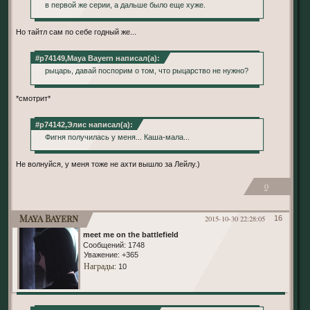
в первой же серии, а дальше было еще хуже.
Но тайтл сам по себе годный же...
#p74149,Maya Bayern написал(а):
рыцарь, давай поспорим о том, что рыцарство не нужно?
*смотрит*
#p74142,Элис написал(а):
Фигня получилась у меня... Каша-мала...
Не волнуйся, у меня тоже не ахти вышло за Лейлу.)
0
Maya Bayern
2015-10-30 22:28:05
16
meet me on the battlefield
Сообщений:
1748
Уважение:
+365
Награды
: 10