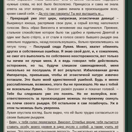
нужные слова, но всё было бесполезно. Принцесса и сама не знала
ответа на этот вопрос, но всё равно винила в произошедшем всех,
кроме самой себя. –
Да что там говорить! Ты мог вытащить м…
-
Прекращай уже этот цирк, капризная, эгоистичная девица!
–
Выкрикнул юноша, распрямив свои руки, а серый взгляд наполнился
голосом. Весь образ Винсента в мгновение ока ощетинился. Прежнее,
стальное спокойствие которое было так удобно и привычно Девятой в
один миг было стёрто, а от стали в голосе своего бывшего рыцаря она
невольно поддалась, назад поскользнувшись, больно приземлившись на
пятую точку. –
Послушай сюда Лувия. Может, хватит обвинять
других в собственных ошибках. Я знаю свой долг, и, к сожалению,
не смог его выполнить по собственно неосторожности, вот только
ты ничем не лучше меня. А я ведь говорил тебе действовать
осторожнее, но ты, будучи слишком самонадеянной, меня
нисколько не послушала. И вот результат. Избалованная дочка
Императора, привыкшая, чтобы её эгоистичной натуре извечно
потакали. Это было моей единственной ушибкой. Будь я менее
расслабленным, возможно, этого бы не произошло. Но мы с тобой
не всесильны Лувия.
– Винсент развёл руками и покачал головой. –
Тебе бы следовало уже это понять. Но не волнуйся, всю
ответственность за произошедшее можешь по-прежнему скинуть
на плечи своего рыцаря. Об остальном я сам позабочусь. Уж в
этом ты можешь быть уверенна.
Лувия опустила взгляд. Было видно, что ей было трудно согласиться со
своим бывшим рыцарем.
-
Вижу, у тебя голос прорезался, Винсент. Отребье вроде тебя пытается
ставить особу моего уровня в одно русло с собой, а также учить её
жизни. Это просто неслыханная дерзость. Ты нисколько не изменился.
–