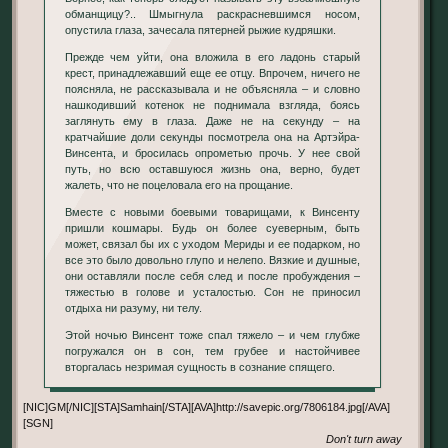
обманщицу?.. Шмыгнула раскрасневшимся носом,
опустила глаза, зачесала пятерней рыжие кудряшки.
Прежде чем уйти, она вложила в его ладонь старый
крест, принадлежавший еще ее отцу. Впрочем, ничего не
поясняла, не рассказывала и не объясняла – и словно
нашкодивший котенок не поднимала взгляда, боясь
заглянуть ему в глаза. Даже не на секунду – на
кратчайшие доли секунды посмотрела она на Артэйра-
Винсента, и бросилась опрометью прочь. У нее свой
путь, но всю оставшуюся жизнь она, верно, будет
жалеть, что не поцеловала его на прощание.
Вместе с новыми боевыми товарищами, к Винсенту
пришли кошмары. Будь он более суеверным, быть
может, связал бы их с уходом Мериды и ее подарком, но
все это было довольно глупо и нелепо. Вязкие и душные,
они оставляли после себя след и после пробуждения –
тяжестью в голове и усталостью. Сон не приносил
отдыха ни разуму, ни телу.
Этой ночью Винсент тоже спал тяжело – и чем глубже
погружался он в сон, тем грубее и настойчивее
вторгалась незримая сущность в сознание спящего.
[NIC]GM[/NIC][STA]Samhain[/STA][AVA]http://savepic.org/7806184.jpg[/AVA]
[SGN]
Don't turn away