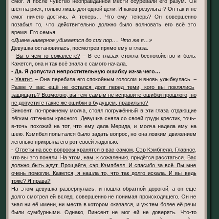
смог. И после чувство неоправданной мести обуревали его разум. Он
шёл на риск, только лишь для одной цели. И каков результат? Он так и не
смог ничего достичь. А теперь… Что ему теперь? Он совершенно
позабыл то, что действительно должно было волновать его всё это
время. Его семья.
«Диана наверное убивается до сих пор…. Что же я…»
Девушка остановилась, посмотрев прямо ему в глаза.
-
Вы о чём-то сожалеете?
– В её глазах стояла беспокойство и боль.
Кажется, она и так всё знала с самого начала.
-
Да. Я допустил непростительную ошибку из-за чего…
-
Хватит.
– Она перебила его спокойным голосом и вновь улыбнулась. –
Разве у вас ещё не остался долг перед теми, кого вы поклялись
защищать? Возможно, вы тем самым не исправите ошибки прошлого, но
не допустите такие же ошибки в будущем, правильно?
Винсент, по-прежнему молча, стоял погружённый в эти глаза отдающие
лёгким оттенком красного. Девушка сняла со своей груди крестик, точь-
в-точь похожий на тот, что ему дала Мерида, и молча надела ему на
шею. Кэмпбел попытался было задать вопрос, но она ловким движением
легонько прикрыла его рот своей ладонью.
-
Ответы на все вопросы хранятся в вас самом, Сэр Кэмбпелл. Главное,
что вы это поняли. На этом, нам, к сожалению, придётся расстаться. Вас
должно быть ждут. Прощайте, сэр Кэмпбелл. И спасибо за всё. Вы мне
очень помогли. Кажется, я нашла то, что так долго искала. И вы ведь
тоже? Я права?
На этом девушка развернулась, и пошла обратной дорогой, а он ещё
долго смотрел ей вслед, совершенно не понимая происходящего. Он не
знал ни её имени, ни места в котором оказался, и уж тем более её речи
были сумбурными. Однако, Винсент не мог ей не доверять. Что-то