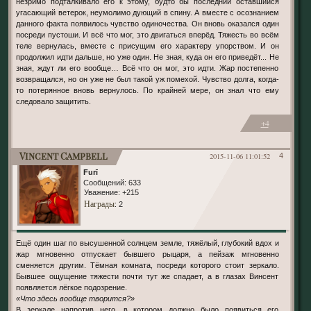
незримо подталкивало его к этому, будто бы последний оставшийся
угасающий ветерок, неумолимо дующий в спину. А вместе с осознанием
данного факта появилось чувство одиночества. Он вновь оказался один
посреди пустоши. И всё что мог, это двигаться вперёд. Тяжесть во всём
теле вернулась, вместе с присущим его характеру упорством. И он
продолжил идти дальше, но уже один. Не зная, куда он его приведёт... Не
зная, ждут ли его вообще… Всё что он мог, это идти. Жар постепенно
возвращался, но он уже не был такой уж помехой. Чувство долга, когда-
то потерянное вновь вернулось. По крайней мере, он знал что ему
следовало защитить.
+4
Vincent Campbell
2015-11-06 11:01:52
4
Furī
Сообщений:
633
Уважение:
+215
Награды
: 2
Ещё один шаг по высушенной солнцем земле, тяжёлый, глубокий вдох и
жар мгновенно отпускает бывшего рыцаря, а пейзаж мгновенно
сменяется другим. Тёмная комната, посреди которого стоит зеркало.
Бывшее ощущение тяжести почти тут же спадает, а в глазах Винсент
появляется лёгкое подозрение.
«Что здесь вообще творится?»
В зеркале напротив него, в котором должно было появиться его