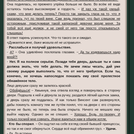
Она поднялась, но прежнего упрёка больше не было. Во всём её виде
осталось только высокомерие и гордость. –
И раз уж такой умный,
скажи, что мне делать теперь? Просто так закрыть глаза на то, что я
оказалась тут по твоей вине. Сам ведь признал, что был слишком не
осторожным, прислуживая такой капризной девочке вроде меня. За
тобой всё ещё должок, и не смей от него так просто отказываться,
слышишь!
В ответ парень усмехнулся. Что-то такого он и ожидал.
«Думается мне, даже могила её не исправит».
-
Расслабься и получай удовольствие.
-
А?
– Она удивлённо похлопала глазами. –
Да ты издеваешься надо
мной?!
-
Нет. Я на полном серьёзе. Позади тебя дверь, дальше ты и сама
должна знать, что тебе делать. Не зачем лясы чесать, дай уже
своему рыцарю выполнить то, что от него требуется. Если ты,
конечно, не хочешь напоследок показать ему своё прелестное
обнажённое тело.
Лицо девушки сразу же залилось краской.
-
Обойдёшься!
– Хмыкнув, она отвела взгляд и повернулась в сторону
двери. Подошла к ней и дёрнула за ручку, раздался лёгкий щелчок замка,
и дверь сразу же поддалась. И как только Винсент сам развернулся,
дабы покинуть комнату тем же путём понял, что на двери с его стороны
ручки не было, но теперь она была открыта. Ничего не мешало ему
выйти наружу. Однако он не спешил. –
Хорошо. Будь, по-твоему. И
только посмей мне соврать. Иначе вариться нам в общем котле.
-
Кто бы спорил
. – Он ощутил на себе взгляд своей бывшей принцессы,
но так и не смог обернуться. Сердце всё ещё обременял груз. –
Удачи.
-
Да. До встречи.