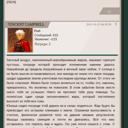
[/SGN]
+2
Vincent Campbell
2015-10-31 04:10:39
3
Furī
Сообщений:
633
Уважение:
+215
Награды
: 2
Затхлый воздух, наполненный невообразимым жаром, омывает горячую
пустошь, посреди которой проходит изложенная камнем дорога.
Накалённая до предела погружённым в вечный закат небом. У солнца и
не было мысли останавливаться, оно никогда не знало что такое пощада,
щедро одаривая землю уничтожая последние крупицы жизни. От этого не
было спасения. Можно было только молиться на то, чтобы это, наконец,
прекратилось. Но молитвы не помогали. В этом забытом богом месте
никто тебя не услышит. Никто не протянет тебе руку помощи. Ты
полностью один среди нескончаемого жара, который постепенно
высосет из тебя все соки.
Юноша сидел посреди этой дороги не в силах подняться. Жар будто бы
пригвоздил его острыми клинками к земле. Огромная выносливость и
статное, физически развитое тело не давали никаких результатов.
Мышцы налились свинцом и почти не двигались. Всё что ему
оставалось это терпеть жар и ждать. Он уже почти свыкся с этим. С