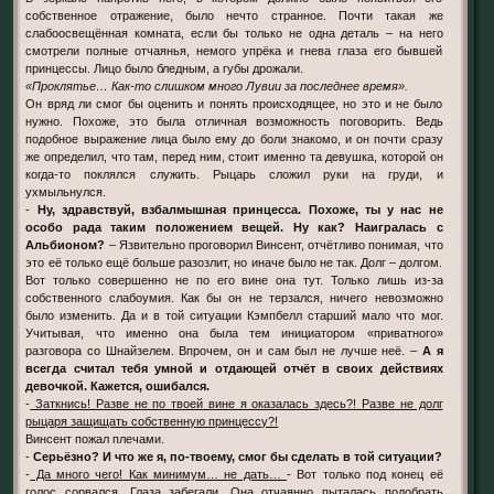
собственное отражение, было нечто странное. Почти такая же
слабоосвещённая комната, если бы только не одна деталь – на него
смотрели полные отчаянья, немого упрёка и гнева глаза его бывшей
принцессы. Лицо было бледным, а губы дрожали.
«Проклятье… Как-то слишком много Лувии за последнее время».
Он вряд ли смог бы оценить и понять происходящее, но это и не было
нужно. Похоже, это была отличная возможность поговорить. Ведь
подобное выражение лица было ему до боли знакомо, и он почти сразу
же определил, что там, перед ним, стоит именно та девушка, которой он
когда-то поклялся служить. Рыцарь сложил руки на груди, и
ухмыльнулся.
-
Ну, здравствуй, взбалмышная принцесса. Похоже, ты у нас не
особо рада таким положением вещей. Ну как? Наигралась с
Альбионом?
– Язвительно проговорил Винсент, отчётливо понимая, что
это её только ещё больше разозлит, но иначе было не так. Долг – долгом.
Вот только совершенно не по его вине она тут. Только лишь из-за
собственного слабоумия. Как бы он не терзался, ничего невозможно
было изменить. Да и в той ситуации Кэмпбелл старший мало что мог.
Учитывая, что именно она была тем инициатором «приватного»
разговора со Шнайзелем. Впрочем, он и сам был не лучше неё. –
А я
всегда считал тебя умной и отдающей отчёт в своих действиях
девочкой. Кажется, ошибался.
-
Заткнись! Разве не по твоей вине я оказалась здесь?! Разве не долг
рыцаря защищать собственную принцессу?!
Винсент пожал плечами.
-
Серьёзно? И что же я, по-твоему, смог бы сделать в той ситуации?
-
Да много чего! Как минимум… не дать…
- Вот только под конец её
голос сорвался. Глаза забегали. Она отчаянно пыталась подобрать