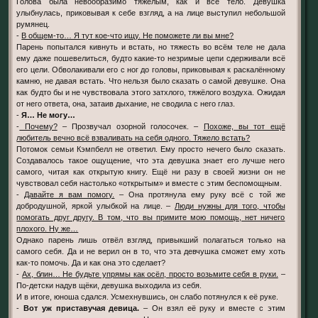
Голова была невообразимо тяжёлым, как и всё тело. Девушка
улыбнулась, приковывая к себе взгляд, а на лице выступил небольшой
румянец.
-
В общем-то… Я тут кое-что ищу. Не поможете ли вы мне?
Парень попытался кивнуть и встать, но тяжесть во всём теле не дала
ему даже пошевелиться, будто какие-то незримые цепи сдерживали всё
его цели. Обволакивали его с ног до головы, приковывая к раскалённому
камню, не давая встать. Что нельзя было сказать о самой девушке. Она
как будто бы и не чувствовала этого затхлого, тяжёлого воздуха. Ожидая
от него ответа, она, затаив дыхание, не сводила с него глаз.
-
Я… Не могу…
-
Почему?
– Прозвучал озорной голосочек. –
Похоже, вы тот ещё
любитель вечно всё взваливать на себя одного. Тяжело встать?
Потомок семьи Кэмпбелл не ответил. Ему просто нечего было сказать.
Создавалось такое ощущение, что эта девушка знает его лучше него
самого, читая как открытую книгу. Ещё ни разу в своей жизни он не
чувствовал себя настолько «открытым» и вместе с этим беспомощным.
-
Давайте я вам помогу.
– Она протянула ему руку всё с той же
добродушной, яркой улыбкой на лице. –
Люди нужны для того, чтобы
помогать друг другу. В том, что вы примите мою помощь, нет ничего
плохого. Ну же…
Однако парень лишь отвёл взгляд, привыкший полагаться только на
самого себя. Да и не верил он в то, что эта девчушка сможет ему хоть
как-то помочь. Да и как она это сделает?
-
Ах, блин… Не будьте упрямы как осёл, просто возьмите себя в руки.
–
По-детски надув щёки, девушка выходила из себя.
И в итоге, юноша сдался. Усмехнувшись, он слабо потянулся к её руке.
-
Вот уж приставучая девица.
– Он взял её руку и вместе с этим