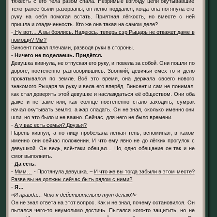
тяжесть с его тела разом спала. Незримые взгляду цепи окутывавшие
тело ранее были разорваны, он легко поддался, когда она потянула его
руку на себя помогая встать. Приятная лёгкость, но вместе с ней
пришла и озадаченность. Кто же она такая на самом деле?
-
Ну вот… А вы боялись. Надеюсь, теперь сэр Рыцарь не откажет даме в
помощи? Мм?
Винсент пожал плечами, разводя руки в стороны.
-
Ничего не поделаешь. Придётся.
Девушка кивнула, не отпуская его руку, и повела за собой. Они пошли по
дороге, постепенно разговорившись. Звонкий, девичьи смех то и дело
прокатывался по земле. Всё это время, она держала своего нового
знакомого Рыцаря за руку и вела его вперёд. Винсент и сам не понимал,
как стал доверять этой девушке и наслаждаться её обществом. Они оба
даже и не заметили, как солнце постепенно стало заходить, сумрак
начал окутывать землю, а жар спадать. Он не знал, сколько именно они
шли, но это было и не важно. Сейчас, для него не было времени.
-
А у вас есть семья? Друзья?
Парень кивнул, а по лицу пробежала лёгкая тень, вспоминая, в каком
именно они сейчас положении. И что ему явно не до лёгких прогулок с
девушкой. Он ведь, всё-таки обещал… Но, одно обещание он так и не
смог выполнить.
-
Да есть.
-
Ммм…
- Протянула девушка. –
И что же вы тогда забыли в этом месте?
Разве вы не должны сейчас быть рядом с ними?
-
Я…
«И правда… Что я действительно тут делаю?»
Он не знал ответа на этот вопрос. Как и не знал, почему остановился. Он
пытался чего-то неумолимо достичь. Пытался кого-то защитить, но не