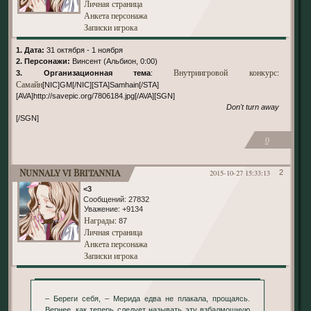
Личная страница
Анкета персонажа
Записки игрока
1. Дата:
31 октября - 1 ноября
2. Персонажи:
Винсент (Альбион, 0:00)
Внутриигровой конкурс:
3. Организационная тема
:
Самайн
[NIC]GM[/NIC][STA]Samhain[/STA]
[AVA]http://savepic.org/7806184.jpg[/AVA][SGN]
Don't turn away
[/SGN]
0
Nunnaly vi Britannia
2015-10-27 15:33:13
2
<3
Сообщений:
27832
Уважение:
+9134
Награды
: 87
Личная страница
Анкета персонажа
Записки игрока
– Береги себя, – Мерида едва не плакала, прощаясь.
Вернее, как теперь следует называть эту взбалмошную