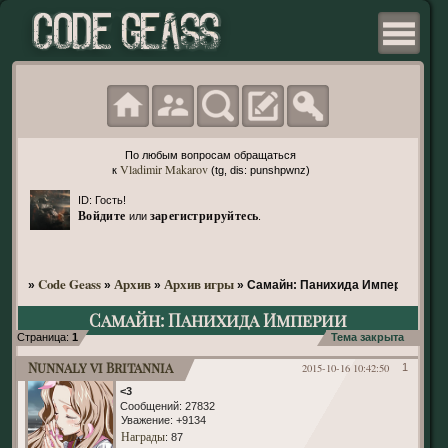
По любым вопросам обращаться
Vladimir Makarov
к
(tg, dis: punshpwnz)
ID: Гость!
Войдите
зарегистрируйтесь
или
.
Code Geass
Архив
Архив игры
»
»
»
»
Самайн: Панихида Империи
Самайн: Панихида Империи
Страница:
1
Тема закрыта
Nunnaly vi Britannia
2015-10-16 10:42:50
1
<3
Сообщений:
27832
Уважение:
+9134
Награды
: 87