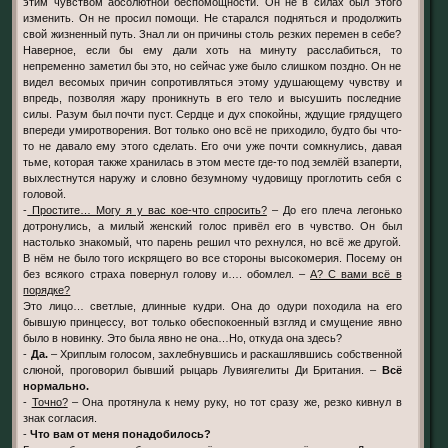
этим чувством абсолютной беспомощности. Он не в силах был этого
изменить. Он не просил помощи. Не старался подняться и продолжить
свой жизненный путь. Знал ли он причины столь резких перемен в себе?
Наверное, если бы ему дали хоть на минуту расслабиться, то
непременно заметил бы это, но сейчас уже было слишком поздно. Он не
видел весомых причин сопротивляться этому удушающему чувству и
впредь, позволяя жару проникнуть в его тело и высушить последние
силы. Разум был почти пуст. Сердце и дух спокойны, ждущие грядущего
впереди умиротворения. Вот только оно всё не приходило, будто бы что-
то не давало ему этого сделать. Его очи уже почти сомкнулись, давая
тьме, которая также хранилась в этом месте где-то под землёй взаперти,
выхлестнутся наружу и словно безумному чудовищу проглотить себя с
головой.
-
Простите… Могу я у вас кое-что спросить?
– До его плеча легонько
дотронулись, а милый женский голос привёл его в чувство. Он был
настолько знакомый, что парень решил что рехнулся, но всё же другой.
В нём не было того искрящего во все стороны высокомерия. Посему он
без всякого страха повернул голову и…. обомлел. –
А? С вами всё в
порядке?
Это лицо… светлые, длинные кудри. Она до одури походила на его
бывшую принцессу, вот только обеспокоенный взгляд и смущение явно
было в новинку. Это была явно не она…Но, откуда она здесь?
-
Да.
– Хриплым голосом, захлебнувшись и раскашлявшись собственной
слюной, проговорил бывший рыцарь Лувиягелиты Ди Британия. –
Всё
нормально.
-
Точно?
– Она протянула к нему руку, но тот сразу же, резко кивнул в
знак согласия.
-
Что вам от меня понадобилось?