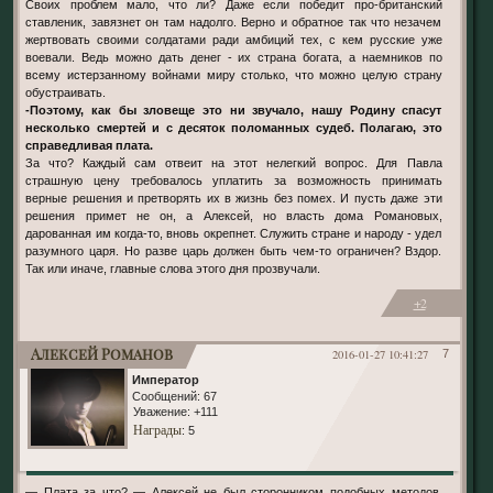
Своих проблем мало, что ли? Даже если победит про-британский
ставленик, завязнет он там надолго. Верно и обратное так что незачем
жертвовать своими солдатами ради амбиций тех, с кем русские уже
воевали. Ведь можно дать денег - их страна богата, а наемников по
всему истерзанному войнами миру столько, что можно целую страну
обустраивать.
-Поэтому, как бы зловеще это ни звучало, нашу Родину спасут
несколько смертей и с десяток поломанных судеб. Полагаю, это
справедливая плата.
За что? Каждый сам отвеит на этот нелегкий вопрос. Для Павла
страшную цену требовалось уплатить за возможность принимать
верные решения и претворять их в жизнь без помех. И пусть даже эти
решения примет не он, а Алексей, но власть дома Романовых,
дарованная им когда-то, вновь окрепнет. Служить стране и народу - удел
разумного царя. Но разве царь должен быть чем-то ограничен? Вздор.
Так или иначе, главные слова этого дня прозвучали.
+2
Алексей Романов
2016-01-27 10:41:27
7
Император
Сообщений:
67
Уважение:
+111
Награды
: 5
— Плата за что? — Алексей не был сторонником подобных методов,