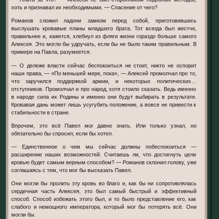
хоть и признавал их необходимыми. — Спасение от чего?
Романов сложил ладони замком перед собой, приготовившись
выслушать кровавые планы младшего брата. Тот всегда был жестче,
правильнее и, кажется, хлебнул из фляги жизни гораздо больше самого
Алексея. Это могло бы удручать, если бы не было таким правильным. В
примере на Павла, разумеется.
— О дележе власти сейчас беспокоиться не стоит, никто не оспорит
наши права, — «По меньшей мере, пока», — Алексей промолчал про то,
что заручился поддержкой армии, и некоторых политических…
отступников. Промолчал и про народ, хотя стоило сказать. Ведь именно
в народе сила их Родины и именно они будут выбирать в результате.
Кровавая дань может лишь усугубить положение, а вовсе не привести к
стабильности в стране.
Впрочем, это всё Павел мог давно знать. Или только узнал, но
обязательно бы спросил, если бы хотел.
— Единственное о чем мы сейчас должны побеспокоиться —
расширение наших возможностей. Считаешь ли, что достигнуть цели
кровью будет самым верным способом? — Романов склонил голову, уже
соглашаясь с тем, что мог бы высказать Павел.
Они могли бы пролить эту кровь во благо и, как бы ни сопротивлялась
сердечная часть Алексея, это был самый быстрый и эффективный
способ. Способ избежать этого был, и то было представление его, как
слабого и немощного императора, который мог бы потерять всё. Они
могли бы.