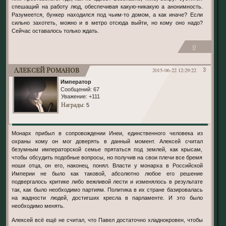
спешащий на работу люд, обеспечивая какую-никакую а анонимность.
Разумеется, бункер находился под чьим-то домом, а как иначе? Если
сильно захотеть, можно и в метро отсюда выйти, но кому оно надо?
Сейчас оставалось только ждать.
0
Алексей Романов
2015-06-22 12:29:22
3
Император
Сообщений:
67
Уважение:
+111
Награды
: 5
Монарх прибыл в сопровождении Инеи, единственного человека из
охраны кому он мог доверять в данный момент. Алексей считал
безумным императорской семье прятаться под землей, как крысам,
чтобы обсудить подобные вопросы, но получив на свои плечи все бремя
ноши отца, он его, наконец, понял. Власти у монарха в Российской
Империи не было как таковой, абсолютно любое его решение
подвергалось критике либо вежливой лести и изменялось в результате
так, как было необходимо партиям. Политика в их стране базировалась
на жадности людей, достигших кресла в парламенте. И это было
необходимо менять.
Алексей всё ещё не считал, что Павел достаточно хладнокровен, чтобы