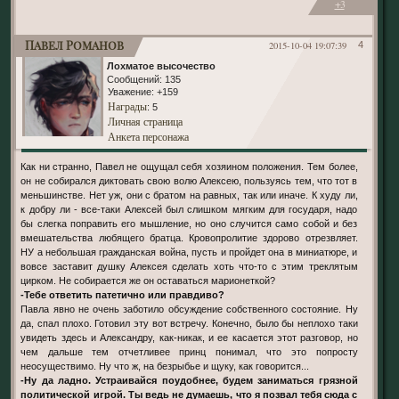
+3
Павел Романов
2015-10-04 19:07:39
4
Лохматое высочество
Сообщений:
135
Уважение:
+159
Награды
: 5
Личная страница
Анкета персонажа
Как ни странно, Павел не ощущал себя хозяином положения. Тем более,
он не собирался диктовать свою волю Алексею, пользуясь тем, что тот в
меньшинстве. Нет уж, они с братом на равных, так или иначе. К худу ли,
к добру ли - все-таки Алексей был слишком мягким для государя, надо
бы слегка поправить его мышление, но оно случится само собой и без
вмешательства любящего братца. Кровопролитие здорово отрезвляет.
НУ а небольшая гражданская война, пусть и пройдет она в миниатюре, и
вовсе заставит душку Алексея сделать хоть что-то с этим треклятым
цирком. Не собирается же он оставаться марионеткой?
-Тебе ответить патетично или правдиво?
Павла явно не очень заботило обсуждение собственного состояние. Ну
да, спал плохо. Готовил эту вот встречу. Конечно, было бы неплохо таки
увидеть здесь и Александру, как-никак, и ее касается этот разговор, но
чем дальше тем отчетливее принц понимал, что это попросту
неосуществимо. Ну что ж, на безрыбье и щуку, как говорится...
-Ну да ладно. Устраивайся поудобнее, будем заниматься грязной
политической игрой. Ты ведь не думаешь, что я позвал тебя сюда с