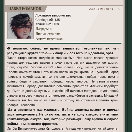
Павел Романов
2015-12-03 18:17:11
6
Лохматое высочество
Сообщений:
135
Уважение:
+159
Награды
: 5
Личная страница
Анкета персонажа
-Я полагаю, сейчас не время заниматься оголением тех, чья
репутация в кругах
знающих
людей и без того не идеальна, брат.
Павел сторонником подобных мер не был. Что такое потеря доверия
народа для тех, кто держит в руах такие рычаги давления как армия,
флот, служба безопасности? Они, слава Богу, не в демократичной
Европе обитают чтобы это было настоько уж критично. Русский народ
привык к другой власти, так уж оно сложилось, пройдя через века и
войны, беды и лишения, победы... через многое. Не стоит менять
менталитет народа, достаточно поменять правителя. Алексей подойдет,
да. Пусть и добрый, пусть и не любящий силовых методов, но для своей
страны и своего народа этот человек расшибется в лепешку. Младший
Романов так бы точно не смог - и потому не стремился занять трон.
Кесарю - кесарево.
-Да и времени у нас маловато. Война, дележка власти и прочая
игра по-крупному. Не знаю как ты, я не хочу спешно учить язык
каких-нибудь оккупантов, которые размажут нашу армию в случае
войны на множество фронтов.
Им бы Британию-то хотя бы сдерать. А туда же - полезли Китай делить.