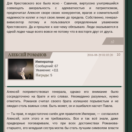
Для Крестовского все было ясно - Савичев, виртуозно ухитрявшийся
совмещать аморальность с адекватностью и патриотизмом,
предпочитал Алексея своре своих конкурентов, врагов и сомнительной
надежности коллег и гнул свою линию до предела. Собственно, генерал-
вивисектор потому и пользовался определенным уважением
Крестовского. Да и прошлое к кое-чему обязывало. Люди оказываются в
одной лодке чаще всего вовсе не потому что в восторге друг от друга.
+3
Алексей Романов
2016-08-29 01:03:20
10
Император
Сообщений:
67
Уважение:
+111
Награды
: 5
Алексей поприветствовал генерала, однако его внимание было
сосредоточено на брате и его словах. Неожиданно разумных, нужно
отметить. Романов считал своего брата излишнее порывистым и не
ожидал столь важных слов. Быть может, он и ошибался насчет Павла.
— Ты прав, я недостаточно силён для правителя Империи, — согласился
Алексей, хотя этого и не требовалось. Все и так всё знали, даже
придворные поговаривали, что при всех достоинствах Романова-
старшего, его младшая сестра могла бы стать лучшим символом власти