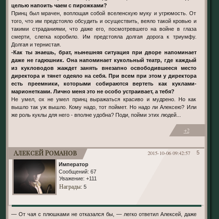
целью напоить чаем с пирожками?
Принц был мрачен, воплощая собой вселенскую муку и угрюмость. От
того, что им предстояло обсудить и осуществить, веяло такой кровью и
такими страданиями, что даже его, посмотревшего на войне в глаза
смерти, слегка коробило. Им предстояла долгая дорога к триумфу.
Долгая и тернистая.
-Как ты знаешь, брат, нынешняя ситуация при дворе напоминает
даже не гадюшник. Она напоминает кукольный театр, где каждый
из кукловодов жаждет занять внезапно освободившееся место
директора и тянет одеяло на себя. При всем при этом у директора
есть преемники, которыми собираются вертеть как куклами-
марионетками. Лично меня это не особо устраивает, а тебя?
Не умел, ох не умел принц выражаться красиво и мудрено. Но как
вышло так уж вышло. Кому надо, тот поймет. Но надо ли Алексею? Или
же роль куклы для него - вполне удобна? Поди, пойми этих людей...
+2
Алексей Романов
2015-10-06 09:42:57
5
Император
Сообщений:
67
Уважение:
+111
Награды
: 5
— От чая с плюшками не отказался бы, — легко ответил Алексей, даже