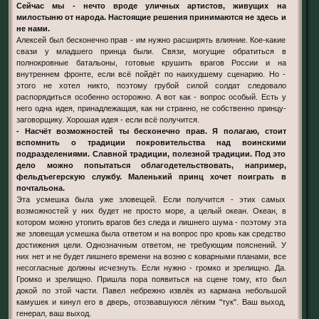
Сейчас мы - нечто вроде уличных артистов, живущих на
милостыню от народа. Настоящие решения принимаются не здесь и
не нами.
Алексей был бесконечно прав - им нужно расширять влияние. Кое-какие
свази у младшего принца были. Связи, могущие обратиться в
полнокровные батальоны, готовые крушить врагов России и на
внутреннем фронте, если всё пойдёт по наихудшему сценарию. Но -
этого не хотел никто, поэтому грубой силой солдат следовало
распорядиться особенно осторожно. А вот как - вопрос особый. Есть у
него одна идея, принадлежащая, как ни странно, не собственно принцу-
заговорщику. Хорошая идея - если всё получится.
- Насчёт возможностей ты бесконечно прав. Я полагаю, стоит
вспомнить о традиции покровительства над воинскими
подразделениями. Славной традиции, полезной традиции. Под это
дело можно попытаться облагодетельствовать, например,
фельдъегерскую службу. Маленький принц хочет поиграть в
почтальона.
Эта усмешка была уже зловещей. Если получится - этих самых
возможностей у них будет не просто море, а целый океан. Океан, в
котором можно утопить врагов без следа и лишнего шума - поэтому эта
же зловещая усмешка была ответом и на вопрос про кровь как средство
достижения цели. Однозначным ответом, не требующим пояснений. У
них нет и не будет лишнего времени на возню с коварными планами, все
несогласные должны исчезнуть. Если нужно - громко и зрелищно. Да.
Громко и зрелищно. Пришла пора появиться на сцене тому, кто был
докой по этой части. Павел небрежно извлёк из кармана небольшой
камушек и кинул его в дверь, отозвавшуюся лёгким "тук". Ваш выход,
генерал, ваш выход.