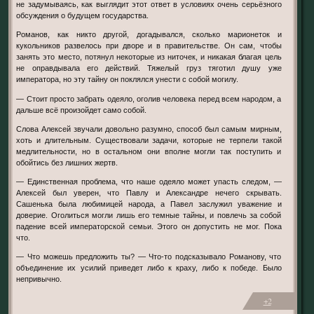
не задумываясь, как выглядит этот ответ в условиях очень серьёзного
обсуждения о будущем государства.
Романов, как никто другой, догадывался, сколько марионеток и
кукольников развелось при дворе и в правительстве. Он сам, чтобы
занять это место, потянул некоторые из ниточек, и никакая благая цель
не оправдывала его действий. Тяжелый груз тяготил душу уже
императора, но эту тайну он поклялся унести с собой могилу.
— Стоит просто забрать одеяло, оголив человека перед всем народом, а
дальше всё произойдет само собой.
Слова Алексей звучали довольно разумно, способ был самым мирным,
хоть и длительным. Существовали задачи, которые не терпели такой
медлительности, но в остальном они вполне могли так поступить и
обойтись без лишних жертв.
— Единственная проблема, что наше одеяло может упасть следом, —
Алексей был уверен, что Павлу и Александре нечего скрывать.
Сашенька была любимицей народа, а Павел заслужил уважение и
доверие. Оголиться могли лишь его темные тайны, и повлечь за собой
падение всей императорской семьи. Этого он допустить не мог. Пока
что.
— Что можешь предложить ты? — Что-то подсказывало Романову, что
объединение их усилий приведет либо к краху, либо к победе. Было
непривычно.
+2