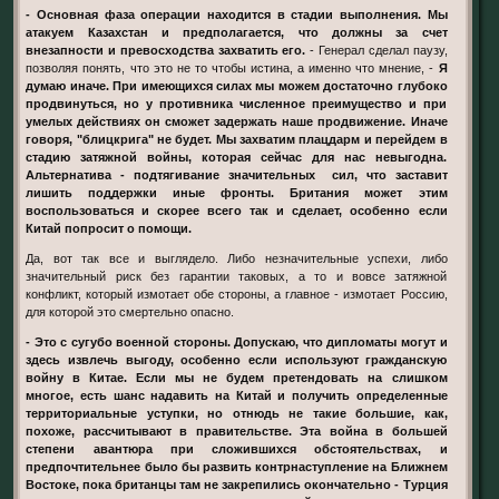
- Основная фаза операции находится в стадии выполнения. Мы
атакуем Казахстан и предполагается, что должны за счет
внезапности и превосходства захватить его.
- Генерал сделал паузу,
позволяя понять, что это не то чтобы истина, а именно что мнение, -
Я
думаю иначе. При имеющихся силах мы можем достаточно глубоко
продвинуться, но у противника численное преимущество и при
умелых действиях он сможет задержать наше продвижение. Иначе
говоря, "блицкрига" не будет. Мы захватим плацдарм и перейдем в
стадию затяжной войны, которая сейчас для нас невыгодна.
Альтернатива - подтягивание значительных сил, что заставит
лишить поддержки иные фронты. Британия может этим
воспользоваться и скорее всего так и сделает, особенно если
Китай попросит о помощи.
Да, вот так все и выглядело. Либо незначительные успехи, либо
значительный риск без гарантии таковых, а то и вовсе затяжной
конфликт, который измотает обе стороны, а главное - измотает Россию,
для которой это смертельно опасно.
- Это с сугубо военной стороны. Допускаю, что дипломаты могут и
здесь извлечь выгоду, особенно если используют гражданскую
войну в Китае. Если мы не будем претендовать на слишком
многое, есть шанс надавить на Китай и получить определенные
территориальные уступки, но отнюдь не такие большие, как,
похоже, рассчитывают в правительстве. Эта война в большей
степени авантюра при сложившихся обстоятельствах, и
предпочтительнее было бы развить контрнаступление на Ближнем
Востоке, пока британцы там не закрепились окончательно - Турция