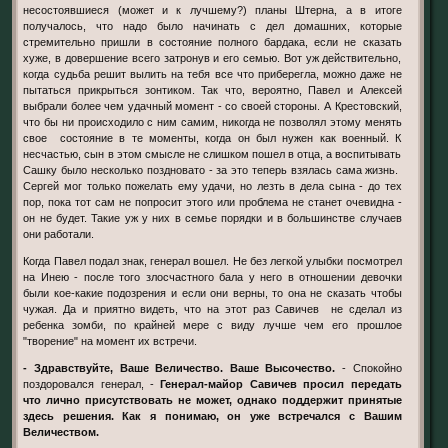
несостоявшиеся (может и к лучшему?) планы Штерна, а в итоге
получалось, что надо было начинать с дел домашних, которые
стремительно пришли в состояние полного бардака, если не сказать
хуже, в довершение всего затронув и его семью. Вот уж действительно,
когда судьба решит вылить на тебя все что приберегла, можно даже не
пытаться прикрыться зонтиком. Так что, вероятно, Павел и Алексей
выбрали более чем удачный момент - со своей стороны. А Крестовский,
что бы ни происходило с ним самим, никогда не позволял этому менять
свое состояние в те моменты, когда он был нужен как военный. К
несчастью, сын в этом смысле не слишком пошел в отца, а воспитывать
Сашку было несколько поздновато - за это теперь взялась сама жизнь.
Сергей мог только пожелать ему удачи, но лезть в дела сына - до тех
пор, пока тот сам не попросит этого или проблема не станет очевидна -
он не будет. Такие уж у них в семье порядки и в большинстве случаев
они работали.
Когда Павел подал знак, генерал вошел. Не без легкой улыбки посмотрел
на Инею - после того злосчастного бала у него в отношении девочки
были кое-какие подозрения и если они верны, то она не сказать чтобы
чужая. Да и приятно видеть, что на этот раз Савичев не сделал из
ребенка зомби, по крайней мере с виду лучше чем его прошлое
"творение" на момент их встречи.
- Здравствуйте, Ваше Величество. Ваше Высочество.
- Спокойно
поздоровался генерал, -
Генерал-майор Савичев просил передать
что лично присутствовать не может, однако поддержит принятые
здесь решения. Как я понимаю, он уже встречался с Вашим
Величеством.