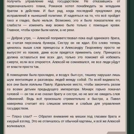
получить управление над государством. Не отказавшись от
первоначального плана, Романов хотел понаблюдать за младшим
братом в действии. И был рад, когда последний предложил ряд
исправлений в нынешней политике. И надеяться на то, что всё пройдет
тихо и гладко, было нельзя. Возможно, это и было показателем его
слабости — изменить мир можно было только с помощью крови.
Главное, чтобы крови были капли, а не реки.
— Доброе утро, — Алексей поприветствовал пока ещё одинокого брата,
не считая персонала бункера. Сестру он не ждал. Его слово теперь
ценилось выше слов принцессы и Александру Георгиевну просто не
выпустят из покоев, даже если придется применить силу. Принцесса
должна оставаться вне всех дел, только это поможет ей избежать
смерти, если все откроется. Алексей не сомневался, не все люди уйдут
от власти просто так.
В помещении было прохладно, и воздух был сух, тишину нарушал лишь
шум вентиляции и разговоры людей между собой. По всей видимости,
все они были лояльны Павлу. Идеальное место, чтобы закончить разом
со всеми детьми предыдущего императора. Монарх горько покачал
головой — он так и не сказал брату и сестре, но не мог не ожидать слов
обвинений. Ведь всё произошло стремительно и быстро, а Павел
наверняка считает его слишком мягким и слабым для управления
государством.
— Плохо спал? — Обратил внимание на мешки под глазами брата и
хмурый взгляд. Это не отличалось от обычной картины, и всё же Алексей
волновался.