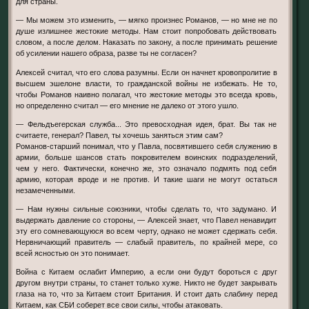
для страны.
— Мы можем это изменить, — мягко произнес Романов, — но мне не по
душе излишнее жестокие методы. Нам стоит попробовать действовать
словом, а после делом. Наказать по закону, а после принимать решение
об усилении нашего образа, разве ты не согласен?
Алексей считал, что его слова разумны. Если он начнет кровопролитие в
высшем эшелоне власти, то гражданской войны не избежать. Не то,
чтобы Романов наивно полагал, что жестокие методы это всегда кровь,
но определенно считал — его мнение не далеко от этого ушло.
— Фельдъегерская служба... Это превосходная идея, брат. Вы так не
считаете, генерал? Павел, ты хочешь заняться этим сам?
Романов-старший понимал, что у Павла, посвятившего себя служению в
армии, больше шансов стать покровителем воинских подразделений,
чем у него. Фактически, конечно же, это означало подмять под себя
армию, которая вроде и не против. И такие шаги не могут остаться
незамеченными.
— Нам нужны сильные союзники, чтобы сделать то, что задумано. И
выдержать давление со стороны, — Алексей знает, что Павел ненавидит
эту его сомневающуюся во всем черту, однако не может сдержать себя.
Нервничающий правитель — слабый правитель, по крайней мере, со
всей ясностью он это понимает.
Война с Китаем ослабит Империю, а если они будут бороться с друг
другом внутри страны, то станет только хуже. Никто не будет закрывать
глаза на то, что за Китаем стоит Британия. И стоит дать слабину перед
Китаем, как СБИ соберет все свои силы, чтобы атаковать.