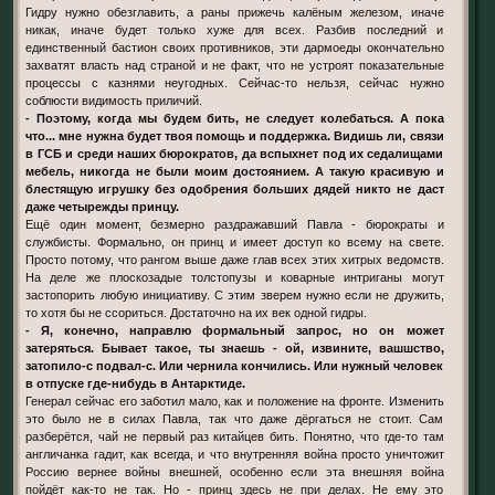
Гидру нужно обезглавить, а раны прижечь калёным железом, иначе
никак, иначе будет только хуже для всех. Разбив последний и
единственный бастион своих противников, эти дармоеды окончательно
захватят власть над страной и не факт, что не устроят показательные
процессы с казнями неугодных. Сейчас-то нельзя, сейчас нужно
соблюсти видимость приличий.
- Поэтому, когда мы будем бить, не следует колебаться. А пока
что... мне нужна будет твоя помощь и поддержка. Видишь ли, связи
в ГСБ и среди наших бюрократов, да вспыхнет под их седалищами
мебель, никогда не были моим достоянием. А такую красивую и
блестящую игрушку без одобрения больших дядей никто не даст
даже четырежды принцу.
Ещё один момент, безмерно раздражавший Павла - бюрократы и
службисты. Формально, он принц и имеет доступ ко всему на свете.
Просто потому, что рангом выше даже глав всех этих хитрых ведомств.
На деле же плоскозадые толстопузы и коварные интриганы могут
застопорить любую инициативу. С этим зверем нужно если не дружить,
то хотя бы не ссориться. Достаточно на их век одной гидры.
- Я, конечно, направлю формальный запрос, но он может
затеряться. Бывает такое, ты знаешь - ой, извините, вашшство,
затопило-с подвал-с. Или чернила кончились. Или нужный человек
в отпуске где-нибудь в Антарктиде.
Генерал сейчас его заботил мало, как и положение на фронте. Изменить
это было не в силах Павла, так что даже дёргаться не стоит. Сам
разберётся, чай не первый раз китайцев бить. Понятно, что где-то там
англичанка гадит, как всегда, и что внутренняя война просто уничтожит
Россию вернее войны внешней, особенно если эта внешняя война
пойдёт как-то не так. Но - принц здесь не при делах. Не ему это