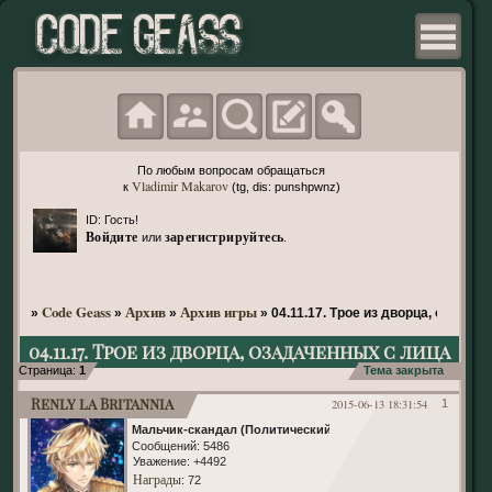
По любым вопросам обращаться
Vladimir Makarov
к
(tg, dis: punshpwnz)
ID: Гость!
Войдите
зарегистрируйтесь
или
.
Code Geass
Архив
Архив игры
»
»
»
»
04.11.17. Трое из дворца, озадач
04.11.17. Трое из дворца, озадаченных с лица
Страница:
1
Тема закрыта
Renly la Britannia
2015-06-13 18:31:54
1
Мальчик-скандал (Политический)
Сообщений:
5486
Уважение:
+4492
Награды
: 72