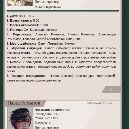
Личная страница
Анкета персонажа
1. Дата:
04.11.2017
2. Время старта:
8.00
3. Время окончания:
10.00
4. Погода:
См. Календарь погоды
5. Персонажи:
Алексей Романов, Павел Романов, Александра
Романова, Генерал Сергей Крестовский (нпс), нпс
6. Место действия:
Санкт-Петербург, бункер
7. Игровая ситуация:
Павел собирает членов семьи в не самом
обычном месте, чтобы обсудить сложившуюся в стране ситуацию - ведь
теперь к трагическим событиям во дворце добавилась внезапная война
с Китаем. Необходимы радикальные меры. В качестве представителя
армии присутствует генерал Крестовский, которому эту войну поручили
вести.
8. Текущая очередность:
Павел, Алексей, Александра, Крестовский,
далее по ситуации и договоренности
0
Павел Романов
2015-06-14 09:18:41
2
Лохматое высочество
Сообщений:
135
Уважение:
+159
Награды
: 5
Личная страница