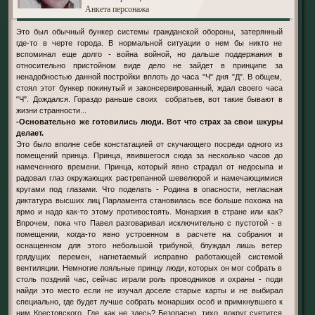
Анкета персонажа
Это был обычный бункер системы гражданской обороны, затерянный
где-то в черте города. В нормальной ситуации о нем бы никто не
вспоминал еще долго - война войной, но дальше поддержания в
относительно пристойном виде дело не зайдет в принципе за
ненадобностью данной постройки вплоть до часа "Ч" дня "Д". В общем,
стоял этот бункер покинутый и законсервированный, ждал своего часа
"Ч". Дождался. Гораздо раньше своих собратьев, вот такие бывают в
жизни странности...
-Основательно же готовились люди. Вот что страх за свои шкуры
делает.
Это было вполне себе констатацией от скучающего посреди одного из
помещений принца. Принца, явившегося сюда за несколько часов до
намеченного времени. Принца, который явно страдал от недосыпа и
радовал глаз окружающих растрепанной шевелюрой и намечающимися
кругами под глазами. Что поделать - Родина в опасности, негласная
диктатура высших лиц Парламента становилась все больше похожа на
ярмо и надо как-то этому противостоять. Монархия в стране или как?
Впрочем, пока что Павел разговаривал исключительно с пустотой - в
помещении, когда-то явно устроенном в расчете на собрания и
оснащенном для этого небольшой трибуной, блуждал лишь ветер
грядущих перемен, нагнетаемый исправно работающей системой
вентиляции. Немногие лояльные принцу люди, которых он мог собрать в
столь поздний час, сейчас играли роль проводников и охраны - поди
найди это место если не изучал доселе старые карты и не выбирал
специально, где будет лучше собрать монарших особ и примкнувшего к
ним Крестовского. Где, как не здесь? Безопасно, тихо, вокруг суетится