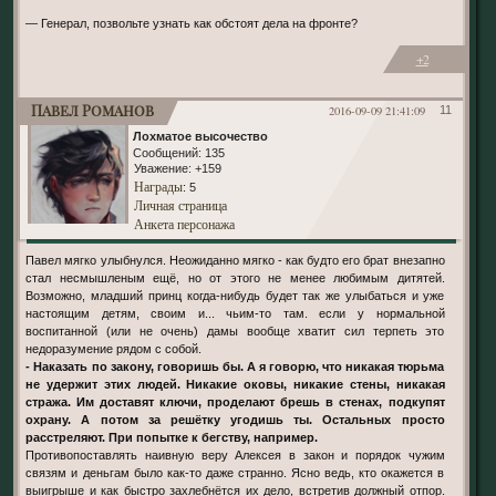
— Генерал, позвольте узнать как обстоят дела на фронте?
+2
Павел Романов
2016-09-09 21:41:09
11
Лохматое высочество
Сообщений:
135
Уважение:
+159
Награды
: 5
Личная страница
Анкета персонажа
Павел мягко улыбнулся. Неожиданно мягко - как будто его брат внезапно
стал несмышленым ещё, но от этого не менее любимым дитятей.
Возможно, младший принц когда-нибудь будет так же улыбаться и уже
настоящим детям, своим и... чьим-то там. если у нормальной
воспитанной (или не очень) дамы вообще хватит сил терпеть это
недоразумение рядом с собой.
- Наказать по закону, говоришь бы. А я говорю, что никакая тюрьма
не удержит этих людей. Никакие оковы, никакие стены, никакая
стража. Им доставят ключи, проделают брешь в стенах, подкупят
охрану. А потом за решётку угодишь ты. Остальных просто
расстреляют. При попытке к бегству, например.
Противопоставлять наивную веру Алексея в закон и порядок чужим
связям и деньгам было как-то даже странно. Ясно ведь, кто окажется в
выигрыше и как быстро захлебнётся их дело, встретив должный отпор.