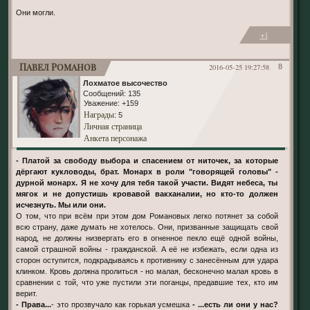
Они могли.
+1
Павел Романов
2016-05-25 19:27:58
8
Лохматое высочество
Сообщений:
135
Уважение:
+159
Награды
: 5
Личная страница
Анкета персонажа
- Платой за свободу выбора и спасением от ниточек, за которые
дёргают кукловоды, брат. Монарх в роли "говорящей головы" -
дурной монарх. Я не хочу для тебя такой участи. Видят небеса, ты
мягок и не допустишь кровавой вакханалии, но кто-то должен
исчезнуть. Мы или они.
О том, что при всём при этом дом Романовых легко потянет за собой
всю страну, даже думать не хотелось. Они, призванные защищать свой
народ, не должны низвергать его в огненное пекло ещё одной войны,
самой страшной войны - гражданской. А её не избежать, если одна из
сторон оступится, подкрадываясь к противнику с занесённым для удара
клинком. Кровь должна пролиться - но малая, бесконечно малая кровь в
сравнении с той, что уже пустили эти поганцы, предавшие тех, кто им
верит.
- Права...
- это прозвучало как горькая усмешка
- ...есть ли они у нас?