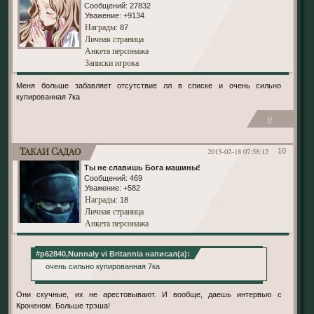
Сообщений:
27832
Уважение:
+9134
Награды
: 87
Личная страница
Анкета персонажа
Записки игрока
Меня больше забавляет отсутствие лл в списке и очень сильно
купированная 7ка
0
Такаи Садао
2015-02-18 07:58:12
10
Ты не славишь Бога машины!
Сообщений:
469
Уважение:
+582
Награды
: 18
Личная страница
Анкета персонажа
#p62840,Nunnaly vi Britannia написал(а):
очень сильно купированная 7ка
Они скучные, их не арестовывают. И вообще, даешь интервью с
Кроненом. Больше трэша!