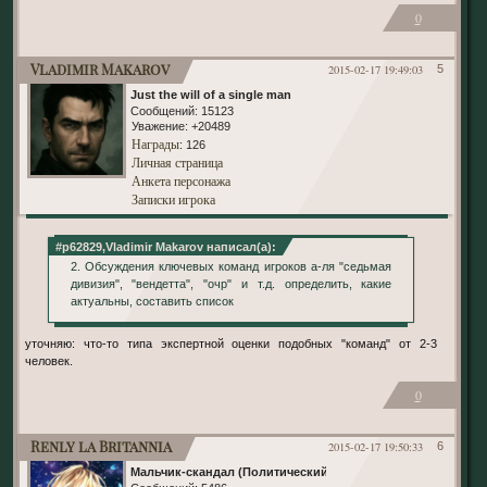
0
Vladimir Makarov
2015-02-17 19:49:03
5
Just the will of a single man
Сообщений:
15123
Уважение:
+20489
Награды
: 126
Личная страница
Анкета персонажа
Записки игрока
#p62829,Vladimir Makarov написал(а):
2. Обсуждения ключевых команд игроков а-ля "седьмая
дивизия", "вендетта", "очр" и т.д. определить, какие
актуальны, составить список
уточняю: что-то типа экспертной оценки подобных "команд" от 2-3
человек.
0
Renly la Britannia
2015-02-17 19:50:33
6
Мальчик-скандал (Политический)