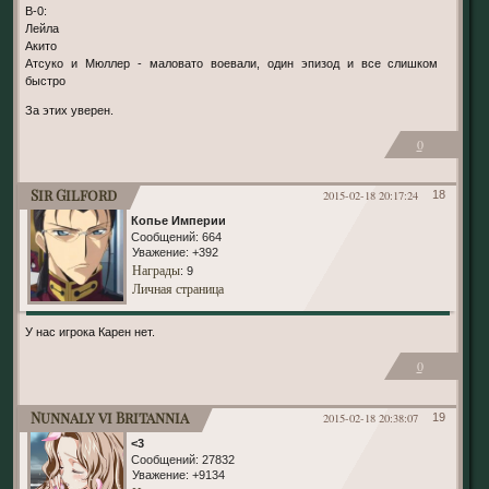
В-0:
Лейла
Акито
Атсуко и Мюллер - маловато воевали, один эпизод и все слишком
быстро
За этих уверен.
0
Sir Gilford
2015-02-18 20:17:24
18
Копье Империи
Сообщений:
664
Уважение:
+392
Награды
: 9
Личная страница
У нас игрока Карен нет.
0
Nunnaly vi Britannia
2015-02-18 20:38:07
19
<3
Сообщений:
27832
Уважение:
+9134