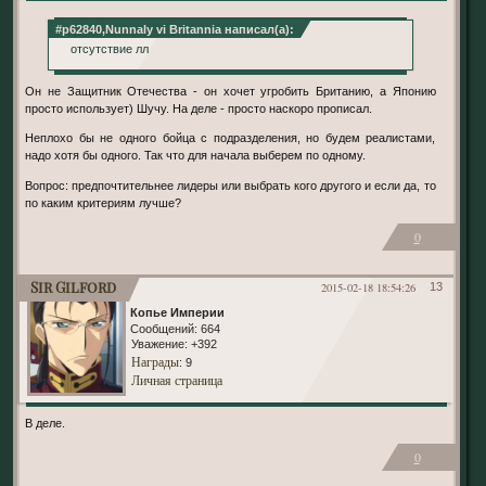
#p62840,Nunnaly vi Britannia написал(а):
отсутствие лл
Он не Защитник Отечества - он хочет угробить Британию, а Японию
просто использует) Шучу. На деле - просто наскоро прописал.
Неплохо бы не одного бойца с подразделения, но будем реалистами,
надо хотя бы одного. Так что для начала выберем по одному.
Вопрос: предпочтительнее лидеры или выбрать кого другого и если да, то
по каким критериям лучше?
0
Sir Gilford
2015-02-18 18:54:26
13
Копье Империи
Сообщений:
664
Уважение:
+392
Награды
: 9
Личная страница
В деле.
0