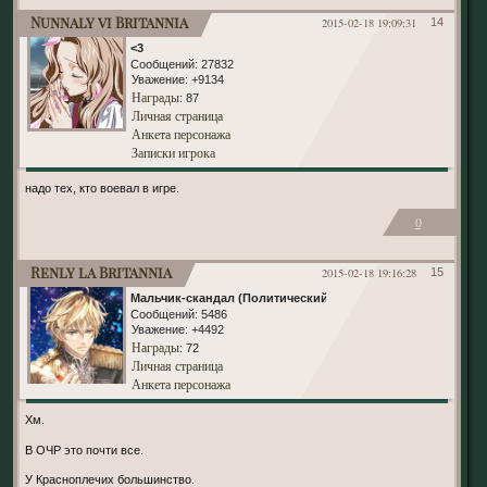
Nunnaly vi Britannia
2015-02-18 19:09:31
14
<3
Сообщений:
27832
Уважение:
+9134
Награды
: 87
Личная страница
Анкета персонажа
Записки игрока
надо тех, кто воевал в игре.
0
Renly la Britannia
2015-02-18 19:16:28
15
Мальчик-скандал (Политический)
Сообщений:
5486
Уважение:
+4492
Награды
: 72
Личная страница
Анкета персонажа
Хм.
В ОЧР это почти все.
У Красноплечих большинство.