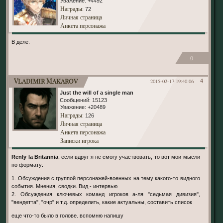
Уважение:
+4492
Награды
: 72
Личная страница
Анкета персонажа
В деле.
0
Vladimir Makarov
2015-02-17 19:40:06
4
Just the will of a single man
Сообщений:
15123
Уважение:
+20489
Награды
: 126
Личная страница
Анкета персонажа
Записки игрока
Renly la Britannia
, если вдруг я не смогу участвовать, то вот мои мысли
по формату:
1. Обсуждения с группой персонажей-военных на тему какого-то видного
события. Мнения, сводки. Вид - интервью
2. Обсуждения ключевых команд игроков а-ля "седьмая дивизия",
"вендетта", "очр" и т.д. определить, какие актуальны, составить список
еще что-то было в голове. вспомню напишу