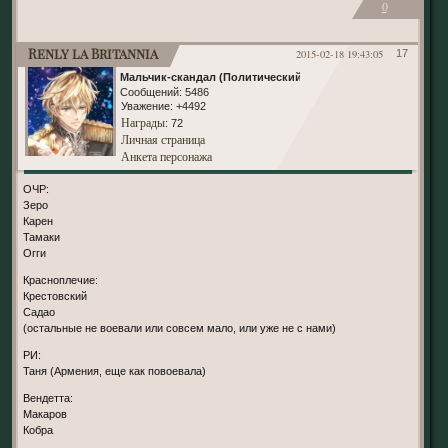
0
Renly la Britannia
2015-02-18 19:43:05
17
Мальчик-скандал (Политический)
Сообщений:
5486
Уважение:
+4492
Награды
: 72
Личная страница
Анкета персонажа
ОЧР:
Зеро
Карен
Тамаки
Огги
Красноплечие:
Крестовский
Садао
(остальные не воевали или совсем мало, или уже не с нами)
РИ:
Таня (Армения, еще как повоевала)
Вендетта:
Макаров
Кобра