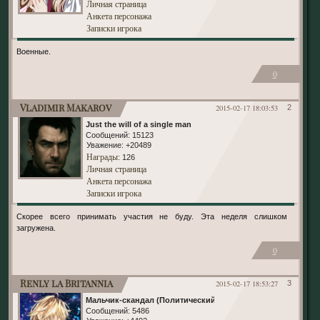
Личная страница
Анкета персонажа
Записки игрока
Военные.
0
Vladimir Makarov
2015-02-17 18:03:53
2
Just the will of a single man
Сообщений:
15123
Уважение:
+20489
Награды
: 126
Личная страница
Анкета персонажа
Записки игрока
Скорее всего принимать участия не буду. Эта неделя слишком
загружена.
0
Renly la Britannia
2015-02-17 18:53:27
3
Мальчик-скандал (Политический)
Сообщений:
5486