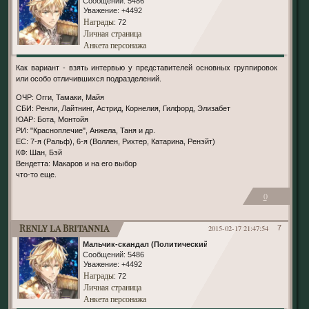
Сообщений:
5486
Уважение:
+4492
Награды
: 72
Личная страница
Анкета персонажа
Как вариант - взять интервью у представителей основных группировок
или особо отличившихся подразделений.
ОЧР: Огги, Тамаки, Майя
СБИ: Ренли, Лайтнинг, Астрид, Корнелия, Гилфорд, Элизабет
ЮАР: Бота, Монтойя
РИ: "Красноплечие", Анжела, Таня и др.
ЕС: 7-я (Ральф), 6-я (Воллен, Рихтер, Катарина, Ренэйт)
КФ: Шан, Бэй
Вендетта: Макаров и на его выбор
что-то еще.
0
Renly la Britannia
2015-02-17 21:47:54
7
Мальчик-скандал (Политический)
Сообщений:
5486
Уважение:
+4492
Награды
: 72
Личная страница
Анкета персонажа