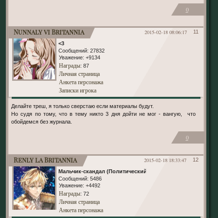
0
Nunnaly vi Britannia
2015-02-18 08:06:17
11
<3
Сообщений:
27832
Уважение:
+9134
Награды
: 87
Личная страница
Анкета персонажа
Записки игрока
Делайте треш, я только сверстаю если материалы будут.
Но судя по тому, что в тему никто 3 дня дойти не мог - вангую, что
обойдемся без журнала.
0
Renly la Britannia
2015-02-18 18:33:47
12
Мальчик-скандал (Политический)
Сообщений:
5486
Уважение:
+4492
Награды
: 72
Личная страница
Анкета персонажа