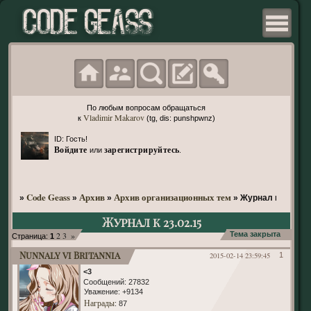
По любым вопросам обращаться
Vladimir Makarov
к
(tg, dis: punshpwnz)
ID: Гость!
Войдите
зарегистрируйтесь
или
.
Code Geass
Архив
Архив организационных тем
»
»
»
»
Журнал к 23.02.1
Журнал к 23.02.15
2
3
»
Тема закрыта
Страница:
1
Nunnaly vi Britannia
2015-02-14 23:59:45
1
<3
Сообщений:
27832
Уважение:
+9134
Награды
: 87