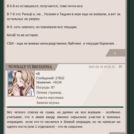
В 6-й из оставшихся, получается, тоже почти все.
В 7-й это Ральф и, хм... Нозоми и Тацуми в игре еще не воевали, а вот за
остальных не уверен.
В-0: хоть немного, но повоевали все текущие.
Китай та же история.
СБИ - еще не воевал непосредственно Лайтнинг и текущая Корнелия.
0
Nunnaly vi Britannia
2015-02-18 19:22:32
16
<3
Сообщений:
27832
Уважение:
+9134
Награды
: 87
Личная страница
Анкета персонажа
Записки игрока
без четкого списка не скажу. но далеко не все воевали - особенно
учитывая, что я имею ввиду именно серьезное участие в военных
операциях. если кто-то числился в боевой операции, но не написал ни
одного поста (или 1 отделался) - это не серьезно.