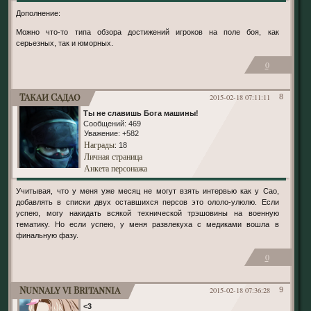
Дополнение:
Можно что-то типа обзора достижений игроков на поле боя, как
серьезных, так и юморных.
0
Такаи Садао
2015-02-18 07:11:11
8
Ты не славишь Бога машины!
Сообщений:
469
Уважение:
+582
Награды
: 18
Личная страница
Анкета персонажа
Учитывая, что у меня уже месяц не могут взять интервью как у Сао,
добавлять в списки двух оставшихся персов это ололо-улюлю. Если
успею, могу накидать всякой технической трэшовины на военную
тематику. Но если успею, у меня развлекуха с медиками вошла в
финальную фазу.
0
Nunnaly vi Britannia
2015-02-18 07:36:28
9
<3