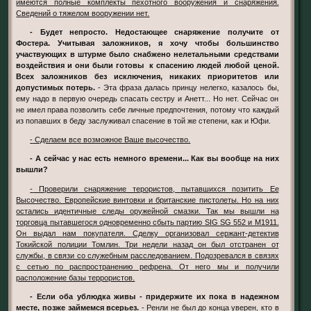
имеются полные комплекты пехотного вооружения и снаряжения.
Сведений о тяжелом вооружении нет.
- Будет непросто. Недостающее снаряжение получите от
Фостера. Учитывая заложников, я хочу чтобы большинство
участвующих в штурме было снабжено нелетальными средствами
воздействия и они были готовы к спасению людей любой ценой.
Всех заложников без исключения, никаких приоритетов или
допустимых потерь.
- Эта фраза далась принцу нелегко, казалось бы,
ему надо в первую очередь спасать сестру и Анетт... Но нет. Сейчас он
не имел права позволить себе личные предпочтения, потому что каждый
из попавших в беду заслуживал спасение в той же степени, как и Юфи.
- Сделаем все возможное Ваше высочество.
- А сейчас у нас есть немного времени... Как вы вообще на них
вышли?
- Проверили снаряжение терористов, пытавшихся позитить Ее
Высочество. Европейские винтовки и британские пистолеты. Но на них
остались идентичные следы оружейной смазки. Так мы вышли на
торговца пытавшегося одновременно сбыть партию SIG SG 552 и М1911.
Он выдал нам покупателя. Сделку организовал сержант-детектив
Токийской полиции Томлин. Три недели назад он был отстранен от
службы, в связи со служебным расследованием. Подозревался в связях
с сетью по распространению рефрена. От него мы и получили
расположение базы террористов.
- Если оба ублюдка живы - придержите их пока в надежном
месте, позже займемся всерьез.
- Ренли не был до конца уверен, кто в