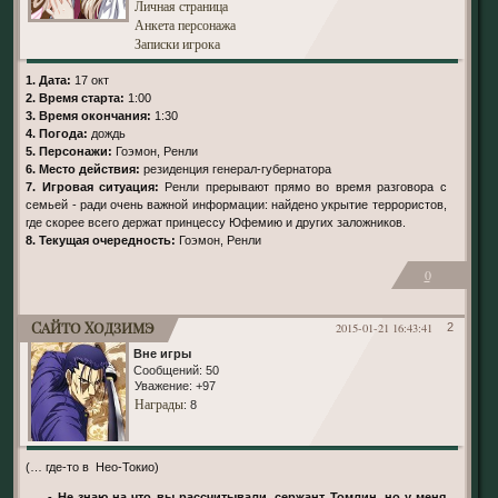
Личная страница
Анкета персонажа
Записки игрока
1. Дата:
17 окт
2. Время старта:
1:00
3. Время окончания:
1:30
4. Погода:
дождь
5. Персонажи:
Гоэмон, Ренли
6. Место действия:
резиденция генерал-губернатора
7. Игровая ситуация:
Ренли прерывают прямо во время разговора с
семьей - ради очень важной информации: найдено укрытие террористов,
где скорее всего держат принцессу Юфемию и других заложников.
8. Текущая очередность:
Гоэмон, Ренли
0
Сайто Ходзимэ
2015-01-21 16:43:41
2
Вне игры
Сообщений:
50
Уважение:
+97
Награды
: 8
(… где-то в Нео-Токио)
- Не знаю на что вы рассчитывали, сержант Томлин, но у меня