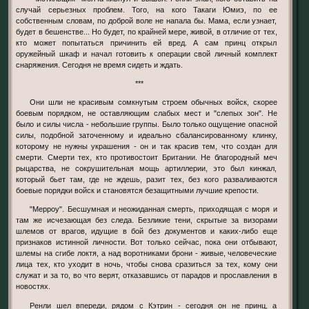
случай серьезных проблем. Того, на кого Такаги Юмиэ, по ее
собственным словам, по доброй воле не напала бы. Мама, если узнает,
будет в бешенстве... Но будет, по крайней мере, живой, в отличие от тех,
кто может попытаться причинить ей вред. А сам принц открыл
оружейный шкаф и начал готовить к операции свой личный комплект
снаряжения. Сегодня не время сидеть и ждать.
***
Они шли не красивым сомкнутым строем обычных войск, скорее
боевым порядком, не оставляющим слабых мест и "слепых зон". Не
было и силы числа - небольшие группы. Было только ощущение опасной
силы, подобной заточенному и идеально сбалансированному клинку,
которому не нужны украшения - он и так красив тем, что создан для
смерти. Смерти тех, кто противостоит Британии. Не благородный меч
рыцарства, не сокрушительная мощь артиллерии, это был кинжал,
который бьет там, где не ждешь, разит тех, без кого разваливаются
боевые порядки войск и становятся безащитными лучшие крепости.
"Мерроу". Бесшумная и неожиданная смерть, приходящая с моря и
там же исчезающая без следа. Безликие тени, скрытые за визорами
шлемов от врагов, идущие в бой без документов и каких-либо еще
признаков истинной личности. Вот только сейчас, пока они отбывают,
шлемы на сгибе локтя, а над воротниками брони - живые, человеческие
лица тех, кто уходит в ночь, чтобы снова сразиться за тех, кому они
служат и за то, во что верят, отказавшись от парадов и прославления в
новостях.
Ренли шел впереди, рядом с Кэтрин - сегодня он не принц, а