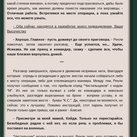
какой степени виновен, а потому предпочел подстраховаться, дабы было
время решить, как именно должны понести наказание эти мерзавцы, -
Отличная работа. Встретимся на месте операции, а пока узнайте
все, что можете узнать.
- Оба сейчас находятся в разработке моего подразделения, Ваше
Высочество
- Хорошо. Главное - пусть доживут до своего приговора.
- Ренли
помолчал, затем закончил разговор, -
Еще успеется, но... Удачи,
Исикава. Не как принц и командир, скажу - сделаем все, чтобы
наши близкие вернулись домой.
***
Разговор завершился, пришли в движение незримые нити, благодаря
которым отряды в резиденции и других местах начали собираться либо
к месту операции, либо для отвлекающего маневра. Между тем, Ренли
получил сообщение о том, что прибыли отряд "Чистильщиков" с кодом
"М". Из них он только вызвал к себе их командира и невольно
улыбнулся, разглядев вырезанные на броне - вопреки уставу, в не
слишком заметном месте - буквы "K.C.". Да, некоторые не меняются, но
сейчас это к лучшему. Помимо инструкций, этот парень получил от
Ренли только один приказ, как и ранее - Алисия:
- Присмотри за моей мамой, Кейдж. Только не перестарайся.
Безобидных рядом с ней нет, но если речь о проблемах, я бы
поставил на военных.
"Чистильщик" молча кивнул и вышел. Ренли знал, кого оставить на