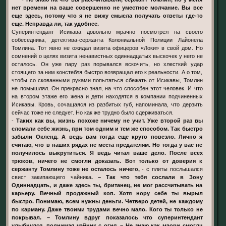
нет времени на ваше совершенно не уместное молчание. Вы все
еще здесь, потому что я не вижу смысла получать ответы где-то
еще. Неправда ли, так удобнее.
Суперинтендант Исикава довольно мрачно посмотрел на своего
собеседника, детектива-сержанта Колониальной Полиции Лайонела
Томлина. Тот явно не ожидал визита офицеров «Локи» в свой дом. Но
сомнений о целях визита ненавистных одиннадцатых выскочек у него не
осталось. Он уже пару раз порывался вскочить, но хлесткий удар
стоящего за ним констебля быстро возвращал его к реальности. А о том,
чтобы со скованными руками попытаться сбежать от Исикавы, Томлин
не помышлял. Он прекрасно знал, на что способен этот человек. И что
на втором этаже его жена и дети находятся в компании подчиненных
Исикавы. Кровь, сочащаяся из разбитых губ, напоминала, что дерзить
сейчас тоже не следует. Но как же трудно было сдерживаться.
-
Таких как вы, жизнь похоже ничему не учит. Уже второй раз вы
сломали себе жизнь, при том одним и тем же способом. Так быстро
забыли Окленд. А ведь вам тогда еще круто повезло. Лично я
считаю, что в наших рядах не места предателям. Но тогда у вас не
получилось выкрутиться. Я ведь читал ваше дело. После всех
трюков, ничего не смогли доказать. Вот только от доверия к
сержанту Томлину тоже не осталось ничего,
- с плиты послышался
свист закипающего чайника
. – Так что тебя сослали в Зону
Одиннадцать, и даже здесь ты, британец, не мог рассчитывать на
карьеру. Вечный продажный коп. Хотя нору себе ты вырыл
быстро. Понимаю, всем нужны деньги. Четверо детей, не каждому
по карману. Даже твоими трудами вечно мало. Кого ты только не
покрывал. – Томлину вдруг показалось что суперинтендант
улыбнулся, поднимая чайник с огня. – Не знаю как маори смогли