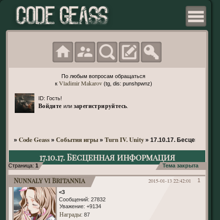
По любым вопросам обращаться
Vladimir Makarov
к
(tg, dis: punshpwnz)
ID: Гость!
Войдите
зарегистрируйтесь
или
.
Code Geass
События игры
Turn IV. Unity
»
»
»
»
17.10.17. Бесценная и
17.10.17. Бесценная информация
Страница:
1
Тема закрыта
Nunnaly vi Britannia
2015-01-13 22:42:01
1
<3
Сообщений:
27832
Уважение:
+9134
Награды
: 87