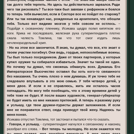
так долго тебя терпеть. Но здесь ты действительно зарвался. Ради
чего так рисковать? Ты все-таки был завязан с рефреном и боялся
то теперь тебя вычислят, если в Секторе все не пойдет по старому?
Или ты так ненавидел нас, рожденных на архипелаге, что обошли
тебя. Только вот видимо мозгов у тебя совсем не остлось.
–
Подойдя к скованному пленнику, Исикава щедро полил кипятком его
ноги. Крика не последовало, железная рука суперинтенданта плотно
сжала челюсть Томлина, так что тот смог издать лишь
нечленораздельный хрип.
-
Но на этом все закончится. Я знаю, ты думал, что все, кто знает о
твоем участии погибнут. Они ведь, гордые, непоколебимые воины.
Ты был только посредником. Даже от твоих партнеров, у которых
купил оружие ты собирался избавиться. Значит ты такой не один.
Но почему ты думал, что сможешь обмануть всех. Думаешь Его
Императорское Высочество оставил бы хоть кого-то связанного
без наказания. Ты очень плохо о нем думаешь. И уж точно тебе не
следовало впутывать в это мою семью. У тебя четверо детей, у
меня двое. И если я не справлюсь, жить им осталось часов
пятнадцать. Но могу тебе пообещать, что к этому времени детей у
тебя тоже не будет. И после ваших художеств, генерал-губернатор
не будет иметь ко мне никаких претензий. А теперь я разожму руку
и услышу, где твои дружки-пуристы держат заложников. И если
мне не понравится ответ, сюда приведут твой жену. Надеюсь ты
меня понял.
Исикава отпустил Томлина, тот застонал и пытался что-то сказать.
- Говори, я услышу,
- суперинтендант нагнулся к связанному и наконец
разобрал его слова. –
Вот теперь ты молодец. Но если окажется что
ты меня подвел, мне придётся вернуться. А мои люди пока