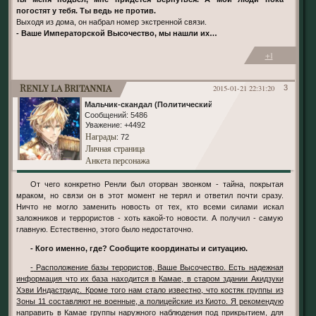
погостят у тебя. Ты ведь не против.
Выходя из дома, он набрал номер экстренной связи.
- Ваше Императорской Высочество, мы нашли их…
+1
Renly la Britannia
2015-01-21 22:31:20
3
Мальчик-скандал (Политический)
Сообщений:
5486
Уважение:
+4492
Награды
: 72
Личная страница
Анкета персонажа
От чего конкретно Ренли был оторван звонком - тайна, покрытая
мраком, но связи он в этот момент не терял и ответил почти сразу.
Ничто не могло заменить новость от тех, кто всеми силами искал
заложников и террористов - хоть какой-то новости. А получил - самую
главную. Естественно, этого было недостаточно.
- Кого именно, где? Сообщите координаты и ситуацию.
- Расположение базы терористов, Ваше Высочество. Есть надежная
информация что их база находится в Камае, в старом здании Акидзуки
Хэви Индастридс. Кроме того нам стало известно, что костяк группы из
Зоны 11 составляют не военные, а полицейские из Киото. Я рекомендую
направить в Камае группы наружного наблюдения под прикрытием, для