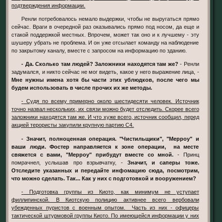
подтверждения информации.
Ренли потребовалось немало выдержки, чтобы не выругаться прямо
сейчас. Враги в очередной раз оказывались прямо под носом, да еще и
стакой поддержкой местных. Впрочем, может так оно и к лучшему - эту
шушеру убрать не проблема. И он уже отсылает команду на наблюдение
по закрытому каналу, вместе с запросом на информацию по зданию.
- Да. Сколько там людей? Заложники находятся там же?
- Ренли
задумался, и никто сейчас не мог видеть, какое у него выражение лица, -
Мне нужны имена хотя бы части этих ублюдков, после чего мы
будем использовать в числе прочих их же методы.
- Судя по всему примерно около шестидесяти человек. Источник
точно назвал нескольких, их связи можно будет отследить. Скорее всего
заложники находятся там же. И что хуже всего, источник сообщил, перед
акцией терористы закупили крупную партию С4.
- Значит, полноценная операция. "Чистильщики", "Мерроу" и
ваши люди. Фостер направляется к зоне операции, на месте
свяжется с вами, "Мерроу" прибудут вместе со мной.
- Принц
помрачнел, услышав про взрывчатку, -
Значит, и саперы тоже.
Отследите указанных и передайте инфомацию сюда, посмотрим,
что можно сделать. Так... Как у них с подготовкой и вооружением?
- Подготовка группы из Киото, как минимум не уступает
филлипинской. В Киотскую полицию активнее всего вербовали
убежденных пуристов с военным опытом. Часть из них - офицеры
тактической штурмовой группы Киото. По имеющейся информации у них