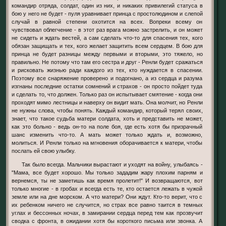
командир отряда, солдат, один из них, и никаких привилегий статуса в
бою у него не будет - пуля уравнивает принца с простолюдином и слепой
случай в равной степени охотится на всех. Вопреки всему он
чувствовал облегчение - в этот раз врага можно застрелить, и он может
не сидеть и ждать вестей, а сам сделать что-то для спасения тех, кого
обязан защищать и тех, кого желает защитить всем сердцем. В бою для
принца не будет разницы между первыми и вторыми, это тяжело, но
правильно. Не потому что там его сестра и друг - Ренли будет сражаться
и рисковать жизнью ради каждого из тех, кто нуждается в спасении.
Поэтому все снаряжение проверено и подогнано, а из сердца и разума
изгнаны последние остатки сомнений и страхов - он просто пойдет туда
и сделать то, что должен. Только раз он испытывает смятение - когда они
проходят мимо лестницы и наверху он видит мать. Она молчит, но Ренли
не нужны слова, чтобы понять. Каждый командир, который терял своих,
знает, что такое судьба матери солдата, хоть и представить не может,
как это больно - ведь он-то на поле боя, где есть хотя бы призрачный
шанс изменить что-то. А мать может только ждать и, возможно,
молиться. И Ренли только на мгновения оборачивается к матери, чтобы
послать ей свою улыбку.
Так было всегда. Мальчики вырастают и уходят на войну, улыбаясь -
"Мама, все будет хорошо. Мы только зададим жару плохим парням и
вернемся, ты не заметишь как время пролетит!" И возвращаются, вот
только многие - в гробах и всегда есть те, кто остается лежать в чужой
земле или на дне морском. А что матери? Они ждут. Кто-то верит, что с
их ребенком ничего не случится, но страх все равно таится в темных
углах и бессонных ночах, в замирании сердца перед тем как прозвучит
сводка с фронта, в ожидании хотя бы короткого письма или звонка. А